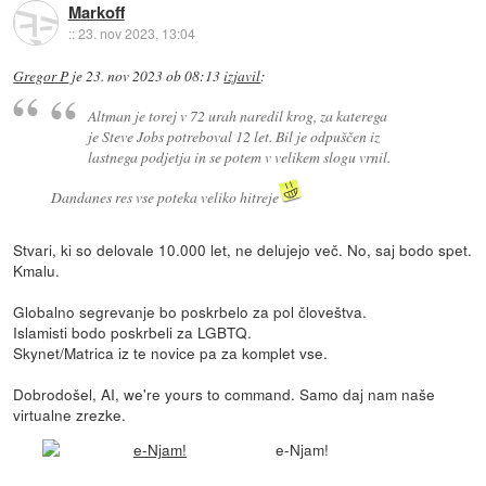
Markoff
::
23. nov 2023, 13:04
Gregor P
je
23. nov 2023 ob 08:13
izjavil
:
Altman je torej v 72 urah naredil krog, za katerega
je Steve Jobs potreboval 12 let. Bil je odpuščen iz
lastnega podjetja in se potem v velikem slogu vrnil.
Dandanes res vse poteka veliko hitreje
Stvari, ki so delovale 10.000 let, ne delujejo več. No, saj bodo spet.
Kmalu.
Globalno segrevanje bo poskrbelo za pol človeštva.
Islamisti bodo poskrbeli za LGBTQ.
Skynet/Matrica iz te novice pa za komplet vse.
Dobrodošel, AI, we're yours to command. Samo daj nam naše
virtualne zrezke.
e-Njam!