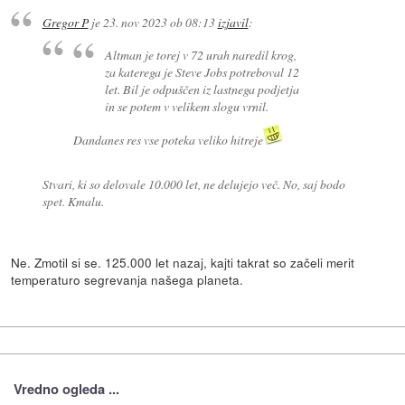
Gregor P
je
23. nov 2023 ob 08:13
izjavil
:
Altman je torej v 72 urah naredil krog,
za katerega je Steve Jobs potreboval 12
let. Bil je odpuščen iz lastnega podjetja
in se potem v velikem slogu vrnil.
Dandanes res vse poteka veliko hitreje
Stvari, ki so delovale 10.000 let, ne delujejo več. No, saj bodo
spet. Kmalu.
Ne. Zmotil si se. 125.000 let nazaj, kajti takrat so začeli merit
temperaturo segrevanja našega planeta.
Vredno ogleda ...