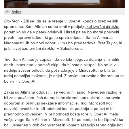
vir:
Axios
- Zdi se, da se je vrenje v OpenAI končalo brez velikih
Slo-Tech
sprememb. Sam Altman se bo vrnil v podjetje
kot izvršni direktor
,
potem ko so ga v petek odslovili. Hkrati pa se bo moral posloviti
prvotni upravni odbor, ki ga je sprva odpustil Sama Altmana.
Nadomestil jih bo novi odbor, ki mu bo predsedoval Bret Taylor, ki
je bil svoj čas izvršni direktor v Salesforceu.
Tudi Sam Altman je
zapisal
, da so bila njegova dejanja v minulih
dneh usmerjena v pomoč ekipi, da bi ostala skupaj. Ko se je v
nedeljo zvečer odločil, da pot nadaljuje v Microsoftu, je bila to
tedaj najboljša možnost, je dejal. Z novim upravnim odborom pa se
bo vrnil v OpenAI.
Zakaj so Altmana odpustili, še vedno ni jasno. Navedeni razlog je
bil zelo pavšalen, češ da naj bi neiskreno komuniciral z upravnim
odborom in prikrival nekatere informacije. Tudi Microsoft kot
največji investitor in 49-odstotni lastnik podjetja o potezi ni bil
predhodno obveščen. V prihodnosti bosta torej v OpenAI imela
večjo vlogo Sam Altman in Microsoft. To pomeni, da bo OpenAI še
bolj usmerjen v dobičkonosnost in komercializacijo tehnologije kot