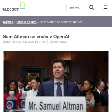
☰
Novice
»
Ostale najave
»
Sam Altman se vrača v OpenAI
Sam Altman se vrača v OpenAI
Matej Huš
::
23. nov 2023
ob 07:30
Ostale najave