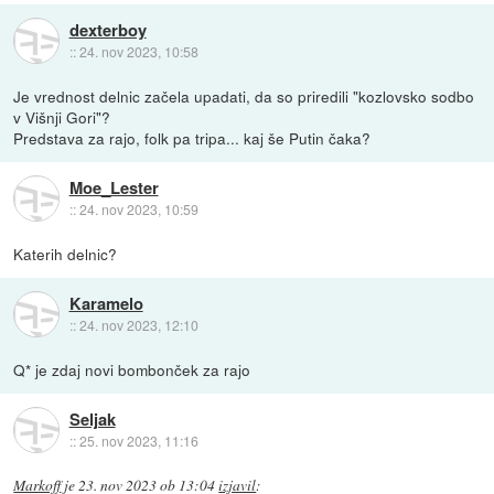
dexterboy
::
24. nov 2023, 10:58
Je vrednost delnic začela upadati, da so priredili "kozlovsko sodbo
v Višnji Gori"?
Predstava za rajo, folk pa tripa... kaj še Putin čaka?
Moe_Lester
::
24. nov 2023, 10:59
Katerih delnic?
Karamelo
::
24. nov 2023, 12:10
Q* je zdaj novi bombonček za rajo
Seljak
::
25. nov 2023, 11:16
Markoff
je
23. nov 2023 ob 13:04
izjavil
: