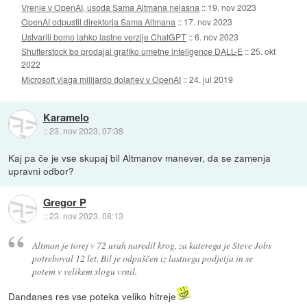
Vrenje v OpenAI, usoda Sama Altmana nejasna
::
19. nov 2023
OpenAI odpustil direktorja Sama Altmana
::
17. nov 2023
Ustvarili bomo lahko lastne verzije ChatGPT
::
6. nov 2023
Shutterstock bo prodajal grafiko umetne inteligence DALL-E
::
25. okt
2022
Microsoft vlaga milijardo dolarjev v OpenAI
::
24. jul 2019
Karamelo
::
23. nov 2023, 07:38
Kaj pa če je vse skupaj bil Altmanov manever, da se zamenja
upravni odbor?
Gregor P
::
23. nov 2023, 08:13
Altman je torej v 72 urah naredil krog, za katerega je Steve Jobs
potreboval 12 let. Bil je odpuščen iz lastnega podjetja in se
potem v velikem slogu vrnil.
Dandanes res vse poteka veliko hitreje