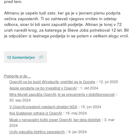
pred tem.
Altmanu je uspelo tudi zato, ker ga je v javnem pismu podprla
večina zaposlenih. Ti so zahtevali njegovo vrnitev in odstop
odbora, sicer bi bili sami zapustili podjetje. Altman je torej v 72
urah naredil krog, za katerega je Steve Jobs potreboval 12 let. Bil
je odpuščen iz lastnega podjetja in se potem v velikem slogu vrnil.
12 komentarjev
Preberite si še…
OpenAI ne bo kupil Windsurfa, prehitel ga je Google
::
12. jul 2025
Apple vendarle ne bo investiral v OpenAI
::
1. okt 2024
Mira Murati zapušča OpenAI, ki se preusmerja v dobičkonosnost
::
30. sep 2024
V OpenAI prestopil nekdanji direktor NSA
::
15. jun 2024
Ilya Sutskever odhaja iz OpenAI
::
16. maj 2024
Musk v nenavadni tožbi zoper OpenAI, ker dela dobiček
::
3. mar
2024
Unity odpušča četrtino zaposlenih
::
9. jan 2024