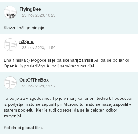
FlyingBee
::
23. nov 2023, 10:23
Klavzul očitno nimajo.
s33jma
::
23. nov 2023, 11:50
Ena filmska :) Mogoče si je pa scenarij zamislil AI, da se bo lahko
OpenAI in posledično AI bolj neovirano razvijal.
OutOfTheBox
::
23. nov 2023, 11:57
To pa je za v zgodovino. Tip je v manj kot enem tednu bil odpuščen
iz podjetja, nato se zaposlil pri Microsoftu, nato se nazaj zaposlil v
starem podjetju, kjer je tudi dosegel da se je celoten odbor
zamenjal.
Kot da bi gledal film.