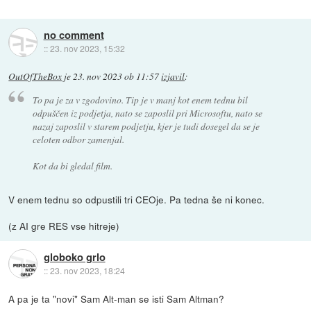
no comment
::
23. nov 2023, 15:32
OutOfTheBox
je
23. nov 2023 ob 11:57
izjavil
:
To pa je za v zgodovino. Tip je v manj kot enem tednu bil
odpuščen iz podjetja, nato se zaposlil pri Microsoftu, nato se
nazaj zaposlil v starem podjetju, kjer je tudi dosegel da se je
celoten odbor zamenjal.
Kot da bi gledal film.
V enem tednu so odpustili tri CEOje. Pa tedna še ni konec.
(z AI gre RES vse hitreje)
globoko grlo
::
23. nov 2023, 18:24
A pa je ta "novi" Sam Alt-man se isti Sam Altman?