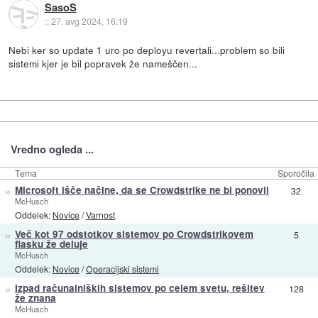
SasoS
::
27. avg 2024, 16:19
Nebi ker so update 1 uro po deployu revertali...problem so bili
sistemi kjer je bil popravek že nameščen...
Vredno ogleda ...
Tema
Sporočila
»
Microsoft išče načine, da se Crowdstrike ne bi ponovil
32
McHusch
Oddelek:
Novice
/
Varnost
»
Več kot 97 odstotkov sistemov po Crowdstrikovem
5
fiasku že deluje
McHusch
Oddelek:
Novice
/
Operacijski sistemi
»
Izpad računalniških sistemov po celem svetu, rešitev
128
že znana
McHusch