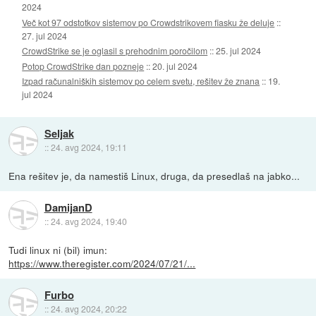
2024
Več kot 97 odstotkov sistemov po Crowdstrikovem fiasku že deluje
::
27. jul 2024
CrowdStrike se je oglasil s prehodnim poročilom
::
25. jul 2024
Potop CrowdStrike dan pozneje
::
20. jul 2024
Izpad računalniških sistemov po celem svetu, rešitev že znana
::
19.
jul 2024
Seljak
::
24. avg 2024, 19:11
Ena rešitev je, da namestiš Linux, druga, da presedlaš na jabko...
DamijanD
::
24. avg 2024, 19:40
Tudi linux ni (bil) imun:
https://www.theregister.com/2024/07/21/...
Furbo
::
24. avg 2024, 20:22