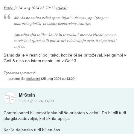
Furbo
je
24. avg 2024 ob 20:22
izjavil
:
Morda ne stalno nekaj spreminjati v sistemu, npr 'zbogom
nadzorna plošča' in ostale nepotrebne oslarije.
Smiselno glih toliko, kot če bi te vsaka 2 meseca klicali na avto
servis in ti spremenili par stvari v delovanju avta, ti si pa testni
zajček.
Samo da je v resnici bolj tako, kot če bi se pritoževal, ker gumbi v
Golf 8 niso na istem mestu kot v Golf 3.
Zgodovina sprememb…
spremenilo:
darkolord
(
25. avg 2024 ob 13:20
)
MrStein
::
25. avg 2024, 14:30
Control panel bi komot lahko bil še prisoten v celoti. Da bi bili tudi
alergiki zadovoljni, kot skrita opcija.
Kar je dejansko tudi bil en čas.