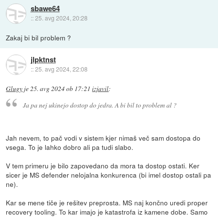
sbawe64
::
25. avg 2024, 20:28
Zakaj bi bil problem ?
jlpktnst
::
25. avg 2024, 22:08
Glugy
je
25. avg 2024 ob 17:21
izjavil
:
Ja pa nej ukinejo dostop do jedra. A bi bil to problem al ?
Jah nevem, to pač vodi v sistem kjer nimaš več sam dostopa do
vsega. To je lahko dobro ali pa tudi slabo.
V tem primeru je bilo zapovedano da mora ta dostop ostati. Ker
sicer je MS defender nelojalna konkurenca (bi imel dostop ostali pa
ne).
Kar se mene tiče je rešitev preprosta. MS naj končno uredi proper
recovery tooling. To kar imajo je katastrofa iz kamene dobe. Samo