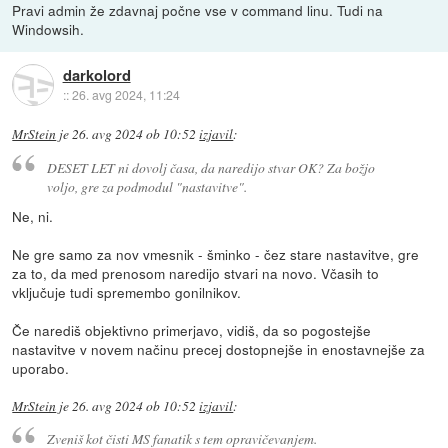
Pravi admin že zdavnaj počne vse v command linu. Tudi na
Windowsih.
darkolord
::
26. avg 2024, 11:24
MrStein
je
26. avg 2024 ob 10:52
izjavil
:
DESET LET ni dovolj časa, da naredijo stvar OK? Za božjo
voljo, gre za podmodul "nastavitve".
Ne, ni.
Ne gre samo za nov vmesnik - šminko - čez stare nastavitve, gre
za to, da med prenosom naredijo stvari na novo. Včasih to
vključuje tudi spremembo gonilnikov.
Če narediš objektivno primerjavo, vidiš, da so pogostejše
nastavitve v novem načinu precej dostopnejše in enostavnejše za
uporabo.
MrStein
je
26. avg 2024 ob 10:52
izjavil
:
Zveniš kot čisti MS fanatik s tem opravičevanjem.