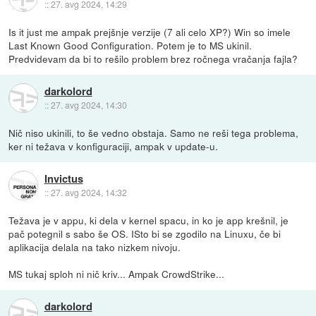
::
27. avg 2024, 14:29
Is it just me ampak prejšnje verzije (7 ali celo XP?) Win so imele
Last Known Good Configuration. Potem je to MS ukinil.
Predvidevam da bi to rešilo problem brez ročnega vračanja fajla?
darkolord
::
27. avg 2024, 14:30
Nič niso ukinili, to še vedno obstaja. Samo ne reši tega problema,
ker ni težava v konfiguraciji, ampak v update-u.
Invictus
::
27. avg 2024, 14:32
Težava je v appu, ki dela v kernel spacu, in ko je app krešnil, je
pač potegnil s sabo še OS. ISto bi se zgodilo na Linuxu, če bi
aplikacija delala na tako nizkem nivoju.
MS tukaj sploh ni nič kriv... Ampak CrowdStrike...
darkolord