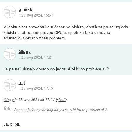
ginekk
::
25. avg 2024, 15:57
V jabku sicer crowdstrike ničesar ne blokira, dostikrat pa se izgleda
zacikla in obremeni preveč CPUja, sploh za tako osnovno
aplikacijo. Splošno znan problem.
Glugy
::
25. avg 2024, 17:21
Ja pa nej ukinejo dostop do jedra. A bi bil to problem al ?
nijf
::
25. avg 2024, 17:45
Glugy
je
25. avg 2024 ob 17:21
izjavil
:
Ja pa nej ukinejo dostop do jedra. A bi bil to problem al ?
Ja, bi bil.