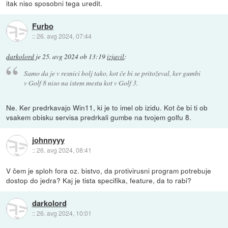
itak niso sposobni tega uredit.
Furbo
::
26. avg 2024, 07:44
darkolord
je
25. avg 2024 ob 13:19
izjavil
:
Samo da je v resnici bolj tako, kot če bi se pritoževal, ker gumbi
v Golf 8 niso na istem mestu kot v Golf 3.
Ne. Ker predrkavajo Win11, ki je to imel ob izidu. Kot če bi ti ob
vsakem obisku servisa predrkali gumbe na tvojem golfu 8.
johnnyyy
::
26. avg 2024, 08:41
V čem je sploh fora oz. bistvo, da protivirusni program potrebuje
dostop do jedra? Kaj je tista specifika, feature, da to rabi?
darkolord
::
26. avg 2024, 10:01