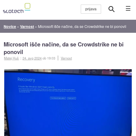
☰
Novice
»
Varnost
»
Microsoft išče načine, da se Crowdstrike ne bi ponovil
Microsoft išče načine, da se Crowdstrike ne bi
ponovil
Matej Huš
::
24. avg 2024
ob 19:03
Varnost