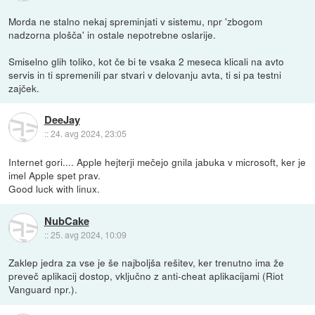
Morda ne stalno nekaj spreminjati v sistemu, npr 'zbogom
nadzorna plošča' in ostale nepotrebne oslarije.
Smiselno glih toliko, kot če bi te vsaka 2 meseca klicali na avto
servis in ti spremenili par stvari v delovanju avta, ti si pa testni
zajček.
DeeJay
::
24. avg 2024, 23:05
Internet gori.... Apple hejterji mečejo gnila jabuka v microsoft, ker je
imel Apple spet prav.
Good luck with linux.
NubCake
::
25. avg 2024, 10:09
Zaklep jedra za vse je še najboljša rešitev, ker trenutno ima že
preveč aplikacij dostop, vključno z anti-cheat aplikacijami (Riot
Vanguard npr.).