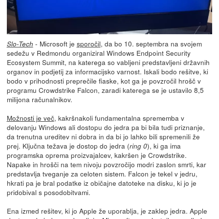
- Microsoft je
sporočil
, da bo 10. septembra na svojem
Slo-Tech
sedežu v Redmondu organiziral Windows Endpoint Security
Ecosystem Summit, na katerega so vabljeni predstavljeni državnih
organov in podjetij za informacijsko varnost. Iskali bodo rešitve, ki
bodo v prihodnosti preprečile fiaske, kot ga je povzročil hrošč v
programu Crowdstrike Falcon, zaradi katerega se je ustavilo 8,5
milijona računalnikov.
Možnosti je več
, kakršnakoli fundamentalna sprememba v
delovanju Windows ali dostopu do jedra pa bi bila tudi priznanje,
da trenutna ureditev ni dobra in da bi jo lahko bili spremenili že
prej. Ključna težava je dostop do jedra (
), ki ga ima
ring 0
programska oprema proizvajalcev, kakršen je Crowdstrike.
Napake in hrošči na tem nivoju povzročijo modri zaslon smrti, kar
predstavlja tveganje za celoten sistem. Falcon je tekel v jedru,
hkrati pa je bral podatke iz običajne datoteke na disku, ki jo je
pridobival s posodobitvami.
Ena izmed rešitev, ki jo Apple že uporablja, je zaklep jedra. Apple