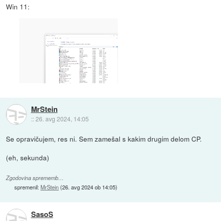
Win 11:
MrStein
::
26. avg 2024, 14:05
Se opravičujem, res ni. Sem zamešal s kakim drugim delom CP.
(eh, sekunda)
Zgodovina sprememb…
spremenil:
MrStein
(
26. avg 2024 ob 14:05
)
SasoS