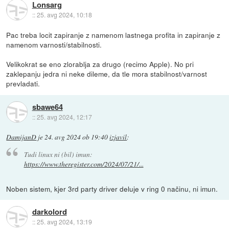
Lonsarg
::
25. avg 2024, 10:18
Pac treba locit zapiranje z namenom lastnega profita in zapiranje z
namenom varnosti/stabilnosti.
Velikokrat se eno zlorablja za drugo (recimo Apple). No pri
zaklepanju jedra ni neke dileme, da tle mora stabilnost/varnost
prevladati.
sbawe64
::
25. avg 2024, 12:17
DamijanD
je
24. avg 2024 ob 19:40
izjavil
:
Tudi linux ni (bil) imun:
https://www.theregister.com/2024/07/21/...
Noben sistem, kjer 3rd party driver deluje v ring 0 načinu, ni imun.
darkolord
::
25. avg 2024, 13:19