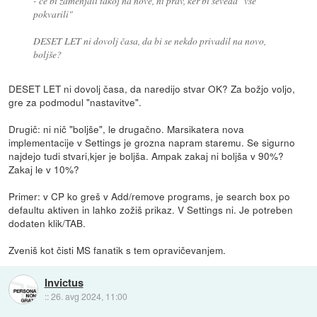
- če bi zamenjali takoj na nove, ni prav, ker bi seveda "vse
pokvarili"
DESET LET ni dovolj časa, da bi se nekdo privadil na novo,
boljše?
DESET LET ni dovolj časa, da naredijo stvar OK? Za božjo voljo,
gre za podmodul "nastavitve".
Drugič: ni nič "boljše", le drugačno. Marsikatera nova
implementacije v Settings je grozna napram staremu. Se sigurno
najdejo tudi stvari,kjer je boljša. Ampak zakaj ni boljša v 90%?
Zakaj le v 10%?
Primer: v CP ko greš v Add/remove programs, je search box po
defaultu aktiven in lahko zožiš prikaz. V Settings ni. Je potreben
dodaten klik/TAB.
Zveniš kot čisti MS fanatik s tem opravičevanjem.
Invictus
::
26. avg 2024, 11:00