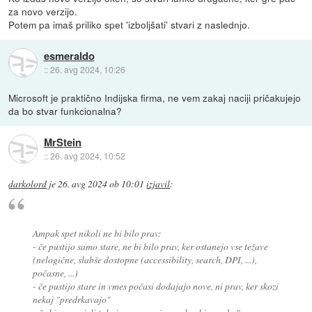
za novo verzijo.
Potem pa imaš priliko spet 'izboljšati' stvari z naslednjo.
esmeraldo
::
26. avg 2024, 10:26
Microsoft je praktično Indijska firma, ne vem zakaj naciji pričakujejo
da bo stvar funkcionalna?
MrStein
::
26. avg 2024, 10:52
darkolord
je
26. avg 2024 ob 10:01
izjavil
:
Ampak spet nikoli ne bi bilo prav:
- če pustijo samo stare, ne bi bilo prav, ker ostanejo vse težave
(nelogične, slabše dostopne (accessibility, search, DPI, ...),
počasne, ...)
- če pustijo stare in vmes počasi dodajajo nove, ni prav, ker skozi
nekaj "predrkavajo"