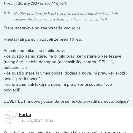
Furbo
je
26. avg 2024 ob 07:44
izjavil
:
Ne. Ker predrkavajo Win11, ki je to imel ob izidu. Kot če bi ti ob
vsakem obisku servisa predrkali gumbe na tvojem golfu 8.
Stare nastavitve so zaenkrat še vedno tu.
Prestavljati pa so jih začeli že pred 10 leti.
Ampak spet nikoli ne bi bilo prav:
- če pustijo samo stare, ne bi bilo prav, ker ostanejo vse težave
(nelogične, slabše dostopne (accessibility, search, DPI, ...),
počasne, ...)
- če pustijo stare in vmes počasi dodajajo nove, ni prav, ker skozi
nekaj "predrkavajo"
- če bi zamenjali takoj na nove, ni prav, ker bi seveda "vse
pokvarili"
DESET LET ni dovolj časa, da bi se nekdo privadil na novo, boljše?
Furbo
::
26. avg 2024, 10:22
Ko izdaš novo verzijo oken, so stvari lahko drugačne, ker gre pač