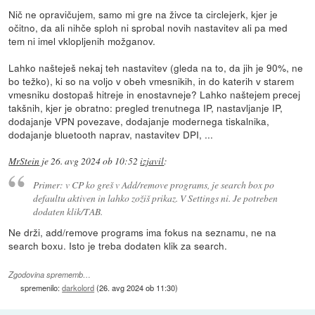
Nič ne opravičujem, samo mi gre na živce ta circlejerk, kjer je
očitno, da ali nihče sploh ni sprobal novih nastavitev ali pa med
tem ni imel vklopljenih možganov.
Lahko našteješ nekaj teh nastavitev (gleda na to, da jih je 90%, ne
bo težko), ki so na voljo v obeh vmesnikih, in do katerih v starem
vmesniku dostopaš hitreje in enostavneje? Lahko naštejem precej
takšnih, kjer je obratno: pregled trenutnega IP, nastavljanje IP,
dodajanje VPN povezave, dodajanje modernega tiskalnika,
dodajanje bluetooth naprav, nastavitev DPI, ...
MrStein
je
26. avg 2024 ob 10:52
izjavil
:
Primer: v CP ko greš v Add/remove programs, je search box po
defaultu aktiven in lahko zožiš prikaz. V Settings ni. Je potreben
dodaten klik/TAB.
Ne drži, add/remove programs ima fokus na seznamu, ne na
search boxu. Isto je treba dodaten klik za search.
Zgodovina sprememb…
spremenilo:
darkolord
(
26. avg 2024 ob 11:30
)