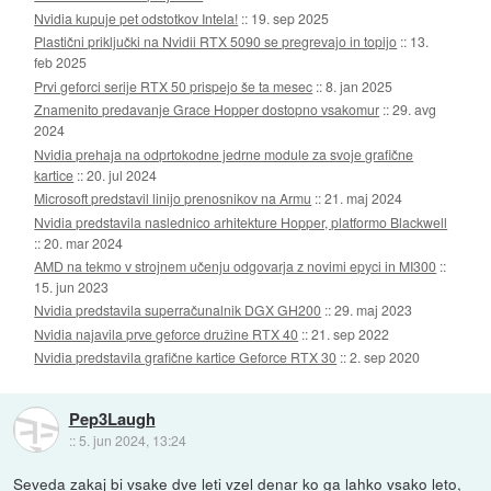
Nvidia kupuje pet odstotkov Intela!
::
19. sep 2025
Plastični priključki na Nvidii RTX 5090 se pregrevajo in topijo
::
13.
feb 2025
Prvi geforci serije RTX 50 prispejo še ta mesec
::
8. jan 2025
Znamenito predavanje Grace Hopper dostopno vsakomur
::
29. avg
2024
Nvidia prehaja na odprtokodne jedrne module za svoje grafične
kartice
::
20. jul 2024
Microsoft predstavil linijo prenosnikov na Armu
::
21. maj 2024
Nvidia predstavila naslednico arhitekture Hopper, platformo Blackwell
::
20. mar 2024
AMD na tekmo v strojnem učenju odgovarja z novimi epyci in MI300
::
15. jun 2023
Nvidia predstavila superračunalnik DGX GH200
::
29. maj 2023
Nvidia najavila prve geforce družine RTX 40
::
21. sep 2022
Nvidia predstavila grafične kartice Geforce RTX 30
::
2. sep 2020
Pep3Laugh
::
5. jun 2024, 13:24
Seveda zakaj bi vsake dve leti vzel denar ko ga lahko vsako leto,