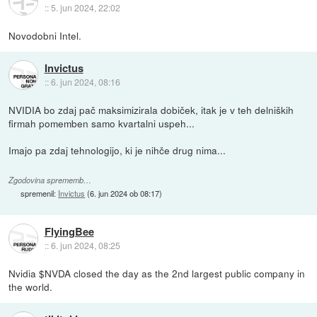
::
5. jun 2024, 22:02
Novodobni Intel.
Invictus
::
6. jun 2024, 08:16
NVIDIA bo zdaj pač maksimizirala dobiček, itak je v teh delniških
firmah pomemben samo kvartalni uspeh...
Imajo pa zdaj tehnologijo, ki je nihče drug nima...
Zgodovina sprememb…
spremenil:
Invictus
(
6. jun 2024 ob 08:17
)
FlyingBee
::
6. jun 2024, 08:25
Nvidia $NVDA closed the day as the 2nd largest public company in
the world.