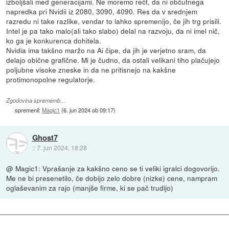
izboljšali med generacijami. Ne moremo rečt, da ni občutnega
napredka pri Nvidii iz 2080, 3090, 4090. Res da v srednjem
razredu ni take razlike, vendar to lahko spremenijo, če jih trg prisili.
Intel je pa tako malo(ali tako slabo) delal na razvoju, da ni imel nič,
ko ga je konkurenca dohitela.
Nvidia ima takšno maržo na Ai čipe, da jih je verjetno sram, da
delajo obične grafične. Mi je čudno, da ostali velikani tiho plačujejo
poljubne visoke zneske in da ne pritisnejo na kakšne
protimonopolne regulatorje.
Zgodovina sprememb…
spremenil:
Magic1
(
6. jun 2024 ob 09:17
)
Ghost7
::
7. jun 2024, 18:28
@ Magic1: Vprašanje za kakšno ceno se ti veliki igralci dogovorijo.
Me ne bi presenetilo, če dobijo zelo dobre (nizke) cene, nampram
oglaševanim za rajo (manjše firme, ki se pač trudijo)