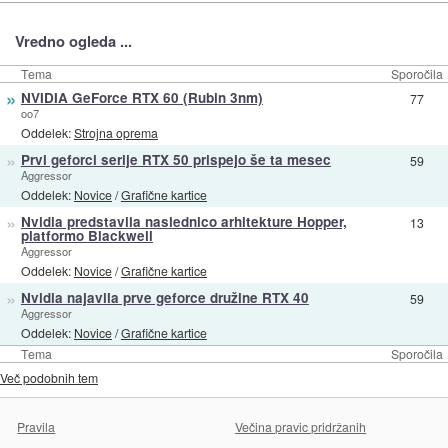
Vredno ogleda ...
Tema
Sporočila
»
NVIDIA GeForce RTX 60 (Rubin 3nm)
77
oo7
Oddelek:
Strojna oprema
»
Prvi geforci serije RTX 50 prispejo še ta mesec
59
Aggressor
Oddelek:
Novice
/
Grafične kartice
»
Nvidia predstavila naslednico arhitekture Hopper,
13
platformo Blackwell
Aggressor
Oddelek:
Novice
/
Grafične kartice
»
Nvidia najavila prve geforce družine RTX 40
59
Aggressor
Oddelek:
Novice
/
Grafične kartice
Tema
Sporočila
Več podobnih tem
Pravila
Večina pravic pridržanih