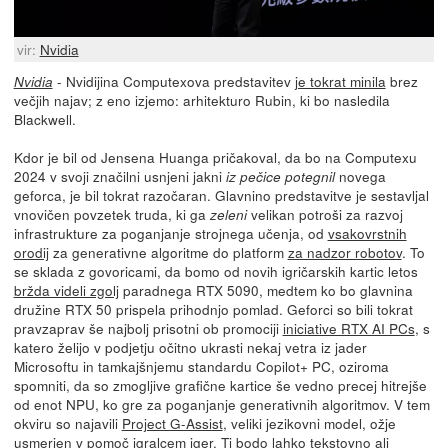
vir:
Nvidia
- Nvidijina Computexova predstavitev
je tokrat minila
brez
Nvidia
večjih najav; z eno izjemo: arhitekturo Rubin, ki bo nasledila
Blackwell.
Kdor je bil od Jensena Huanga pričakoval, da bo na Computexu
2024 v svoji značilni usnjeni jakni
novega
iz pečice potegnil
geforca, je bil tokrat razočaran. Glavnino predstavitve je sestavljal
vnovičen povzetek truda, ki ga
velikan potroši za razvoj
zeleni
infrastrukture za poganjanje strojnega učenja, od
vsakovrstnih
orodij
za generativne algoritme do platform
za nadzor robotov
. To
se sklada z govoricami, da bomo od novih igričarskih kartic letos
bržda videli zgolj
paradnega RTX 5090, medtem ko bo glavnina
družine RTX 50 prispela prihodnjo pomlad. Geforci so bili tokrat
pravzaprav še najbolj prisotni ob promociji
iniciative RTX AI PCs
, s
katero želijo v podjetju očitno ukrasti nekaj vetra iz jader
Microsoftu in tamkajšnjemu standardu Copilot+ PC, oziroma
spomniti, da so zmogljive grafične kartice še vedno precej hitrejše
od enot NPU, ko gre za poganjanje generativnih algoritmov. V tem
okviru so najavili
Project G-Assist
, veliki jezikovni model, ožje
usmerjen v pomoč igralcem iger. Ti bodo lahko tekstovno ali