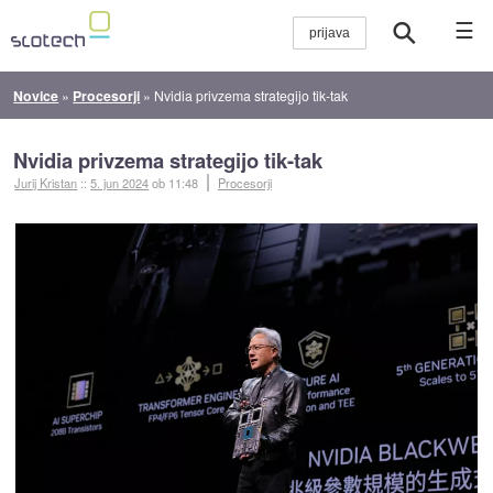
☰
Novice
»
Procesorji
»
Nvidia privzema strategijo tik-tak
Nvidia privzema strategijo tik-tak
Jurij Kristan
::
5. jun 2024
ob 11:48
Procesorji