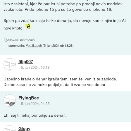
isto z telefoni, kjer že par let ni potrebe po prodaji novih modelov
vsako leto. Pride Iphone 15 pa so že govorice o iphone 16.
Sploh pa zdaj ko imajo toliko denarja, da nevejo kam z njim in je AI
novi kripto.
Zgodovina sprememb…
spremenilo:
Pep3Laugh
(
5. jun 2024 ob 13:26
)
filip007
::
5. jun 2024, 16:18
Uspešno kradejo denar igračarjem, sem šel ven iz te zablode.
Delam zase ne za neko podjetje, da ti vzame ves denar.
FlyingBee
::
5. jun 2024, 21:35
Eh, saj ti nekaj ponudijo za denar.
Glugy