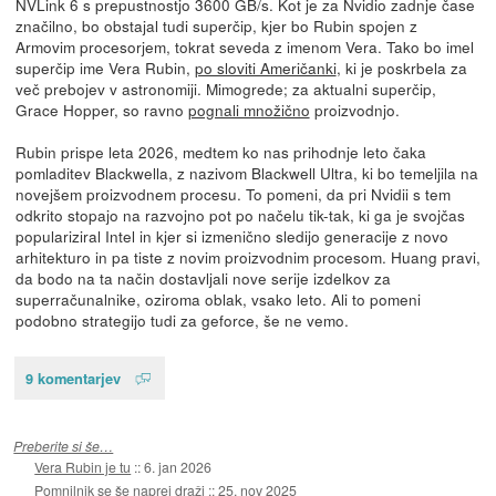
NVLink 6 s prepustnostjo 3600 GB/s. Kot je za Nvidio zadnje čase
značilno, bo obstajal tudi superčip, kjer bo Rubin spojen z
Armovim procesorjem, tokrat seveda z imenom Vera. Tako bo imel
superčip ime Vera Rubin,
po sloviti Američanki
, ki je poskrbela za
več prebojev v astronomiji. Mimogrede; za aktualni superčip,
Grace Hopper, so ravno
pognali množično
proizvodnjo.
Rubin prispe leta 2026, medtem ko nas prihodnje leto čaka
pomladitev Blackwella, z nazivom Blackwell Ultra, ki bo temeljila na
novejšem proizvodnem procesu. To pomeni, da pri Nvidii s tem
odkrito stopajo na razvojno pot po načelu tik-tak, ki ga je svojčas
populariziral Intel in kjer si izmenično sledijo generacije z novo
arhitekturo in pa tiste z novim proizvodnim procesom. Huang pravi,
da bodo na ta način dostavljali nove serije izdelkov za
superračunalnike, oziroma oblak, vsako leto. Ali to pomeni
podobno strategijo tudi za geforce, še ne vemo.
9 komentarjev
Preberite si še…
Vera Rubin je tu
::
6. jan 2026
Pomnilnik se še naprej draži
::
25. nov 2025