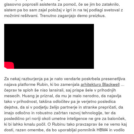
glasovno poprosili asistenta za pomoč, če se jim bo zataknilo,
sistem pa bo sam zajel položaj v igri in na tej podlagi svetoval z
možnimi rešitvami. Trenutno zaganjajo demo preizkus.
Za nekaj razburjenja pa je nato vendarle poskrbela presenetljiva
najava platforme Rubin, ki bo zamenjala
arhitekturo Blackwell
...
čeprav te sploh še niso lansirali, saj prispe šele v prihodnjih
mesecih. Huang je priznal, da mu je malo nerodno, da najavlja
tako v prihodnost, takšna odločitev pa je verjetno posledica
dejstva, da si v podjetju želijo partnerje in stranke prepričati, da
imajo odločno in robustno začrtan razvoj tehnologije, ter da
posledično pri noriji okoli umetne inteligence ne gre za balonček,
ki bi lahko kmalu počil. O Rubinu tako pravzaprav še ne vemo kaj
dosti, razen omembe, da bo uporabljal pomnilnik HBM4 in vodilo