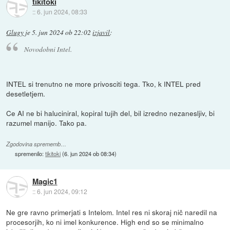
tikitoki
::
6. jun 2024, 08:33
Glugy
je
5. jun 2024 ob 22:02
izjavil
:
Novodobni Intel.
INTEL si trenutno ne more privosciti tega. Tko, k INTEL pred
desetletjem.
Ce AI ne bi haluciniral, kopiral tujih del, bil izredno nezanesljiv, bi
razumel manijo. Tako pa.
Zgodovina sprememb…
spremenilo:
tikitoki
(
6. jun 2024 ob 08:34
)
Magic1
::
6. jun 2024, 09:12
Ne gre ravno primerjati s Intelom. Intel res ni skoraj nič naredil na
procesorjih, ko ni imel konkurence. High end so se minimalno