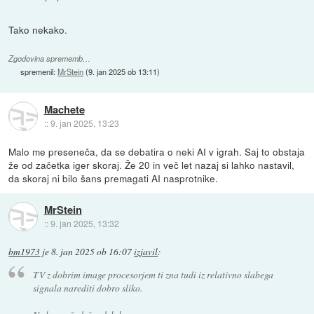
Tako nekako.
Zgodovina sprememb…
spremenil:
MrStein
(
9. jan 2025 ob 13:11
)
Machete
::
9. jan 2025, 13:23
Malo me preseneča, da se debatira o neki AI v igrah. Saj to obstaja
že od začetka iger skoraj. Že 20 in več let nazaj si lahko nastavil,
da skoraj ni bilo šans premagati AI nasprotnike.
MrStein
::
9. jan 2025, 13:32
bm1973
je
8. jan 2025 ob 16:07
izjavil
:
TV z dobrim image procesorjem ti zna tudi iz relativno slabega
signala narediti dobro sliko.