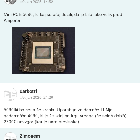
::
9. jan 2025, 14:52
Mini PCB 5090, le kaj so prej delali, da je bilo tako velik pred
Amperom.
darkotri
::
9. jan 2025, 21:26
5090tki bo cena še zrasla. Uporabna za domače LLMje,
nadomešča 4090, ki je že zdaj na trgu vredna (če sploh dobiš)
2700€ navzgor (kar je noro previsoko).
Zimonem