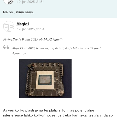
::
9. jan 2025, 21:54
Ne bo , nima šans.
Magic1
::
9. jan 2025, 21:54
FlyingBee
je
9. jan 2025 ob 14:52
izjavil
:
Mini PCB 5090, le kaj so prej delali, da je bilo tako velik pred
Amperom.
Ali veš koliko plasti je na tej platici? To imaš potencialne
interference lahko kolikor hočeš. Je treba kar nekaj testiranj, da so