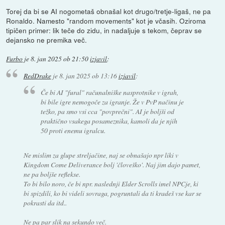
Torej da bi se AI nogometaš obnašal kot drugo/tretje-ligaš, ne pa
Ronaldo. Namesto "random movements" kot je včasih. Oziroma
tipičen primer: lik teče do zidu, in nadaljuje s tekom, čeprav se
dejansko ne premika več.
Furbo
je
8. jan 2025 ob 21:50
izjavil
:
RedDrake
je
8. jan 2025 ob 13:16
izjavil
:
Če bi AI "fural" računalniške nasprotnike v igrah,
bi bile igre nemogoče za igranje. Že v PvP načinu je
težko, pa smo vsi cca "povprečni". AI je boljši od
praktično vsakega posameznika, kamoli da je njih
50 proti enemu igralcu.
Ne mislim za glupe streljačine, naj se obnašajo npr liki v
Kingdom Come Deliverance bolj 'človeško'. Naj jim dajo pamet,
ne pa boljše reflekse.
To bi bilo noro, če bi npr. naslednji Elder Scrolls imel NPCje, ki
bi spizdili, ko bi videli sovraga, pogruntali da ti kradeš vse kar se
pokrasti da itd..
Ne pa par slik na sekundo več.