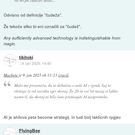
Ne bo pa čudežev delal...
Odvisno od definicije "čudeža".
Že tekočo sliko bi eni označili za "čudež".
Any sufficiently advanced technology is indistinguishable from
magic.
tikitoki
::
9. jan 2025, 14:40
Machete
je
9. jan 2025 ob 13:23
izjavil
:
Malo me preseneča, da se debatira o neki AI v igrah. Saj to
obstaja že od začetka iger skoraj. Že 20 in več let nazaj si lahko
nastavil, da skoraj ni bilo šans premagati AI nasprotnike.
AI je ahilova peta become strategij. In tudi bolj takticnih rpgjev
FlyingBee