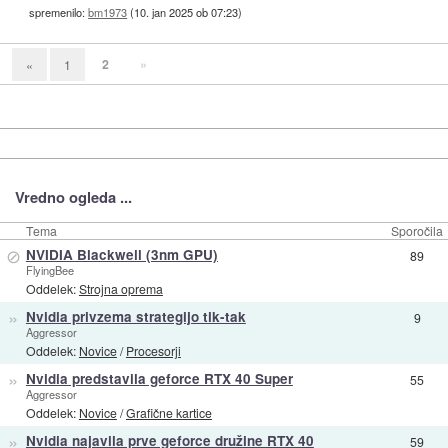
spremenilo:
bm1973
(
10. jan 2025 ob 07:23
)
2
»
«
1
Vredno ogleda ...
Tema
Sporočila
⊘
NVIDIA Blackwell (3nm GPU)
89
FlyingBee
Oddelek:
Strojna oprema
»
Nvidia privzema strategijo tik-tak
9
Aggressor
Oddelek:
Novice
/
Procesorji
»
Nvidia predstavila geforce RTX 40 Super
55
Aggressor
Oddelek:
Novice
/
Grafične kartice
»
Nvidia najavila prve geforce družine RTX 40
59