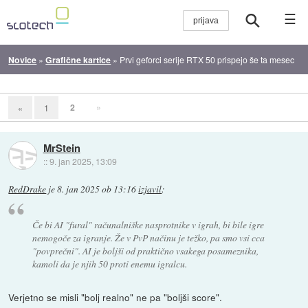
☰
Novice
»
Grafične kartice
»
Prvi geforci serije RTX 50 prispejo še ta mesec
2
»
«
1
MrStein
::
9. jan 2025, 13:09
RedDrake
je
8. jan 2025 ob 13:16
izjavil
:
Če bi AI "fural" računalniške nasprotnike v igrah, bi bile igre
nemogoče za igranje. Že v PvP načinu je težko, pa smo vsi cca
"povprečni". AI je boljši od praktično vsakega posameznika,
kamoli da je njih 50 proti enemu igralcu.
Verjetno se misli "bolj realno" ne pa "boljši score".