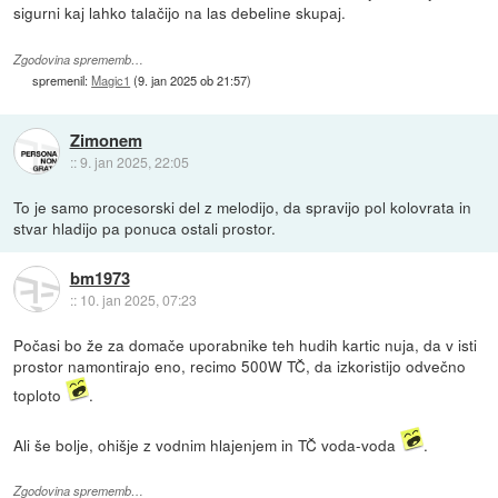
sigurni kaj lahko talačijo na las debeline skupaj.
Zgodovina sprememb…
spremenil:
Magic1
(
9. jan 2025 ob 21:57
)
Zimonem
::
9. jan 2025, 22:05
To je samo procesorski del z melodijo, da spravijo pol kolovrata in
stvar hladijo pa ponuca ostali prostor.
bm1973
::
10. jan 2025, 07:23
Počasi bo že za domače uporabnike teh hudih kartic nuja, da v isti
prostor namontirajo eno, recimo 500W TČ, da izkoristijo odvečno
toploto
.
Ali še bolje, ohišje z vodnim hlajenjem in TČ voda-voda
.
Zgodovina sprememb…