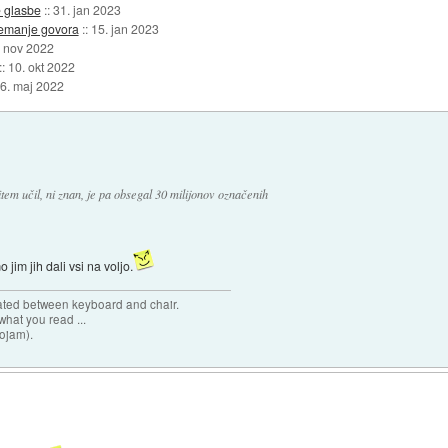
e glasbe
::
31. jan 2023
snemanje govora
::
15. jan 2023
. nov 2022
::
10. okt 2022
6. maj 2022
item učil, ni znan, je pa obsegal 30 milijonov označenih
jim jih dali vsi na voljo.
cated between keyboard and chair.
hat you read ...
sojam).