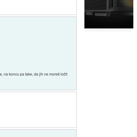
ike, na koncu pa take, da jih ne moreš ločit