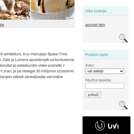
Hitre funkcije
seznam tem
gle
vili arhitekturo, ki jo imenujejo Space-Time
Posebni izpisi
uro. Zato je Lumiere sposobnejši od konkurence,
Avtor:
 Rezultat so petsekundni video posnetki v
, ni znan, je pa obsegal 30 milijonov označenih
iranjem vdelati zanesljivejše varnostne
Ključna beseda: