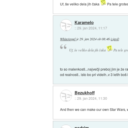
Uf, še veliko dela jih čaka
Pa tele grote
Karamelo
::
29. jan 2024, 11:17
WhiteAngel
je
29. jan 2024 ob 08:46
izjavil
:
Uf, še veliko dela jih čaka
Pa tele gr
to so malenkosti...največji preboj jim je že r
od realnosti.. isto bo pri videih..v 3 letih bo
Bezukhoff
::
29. jan 2024, 11:30
And then we can make our own Star Wars, w
nodrim