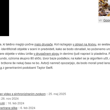
vir:
Goo
re, ki takšno magijo počne
malo drugače
. Kot razlagajo
v objavi na Arxivu
, so sesta
- identificirati objekte v sceni in predvideti, kako se bodo obnašali, ko poženemo 
re objekte v videu izriše
v drugačnem slogu
in denimo ljudi napravi iz plastelina.
kundo, oziroma skupno 80 sličic. Izvor baze podatkov, na kateri se je algoritem učil
in bržkone še nekaj časa ne bo. Avtorji namreč opozarjajo, da bodo morali pred lans
na
z generiranimi podobami Taylor Swift.
an video s sinhroniziranim zvokom
::
25. maj 2025
::
26. nov 2024
enAI
::
16. feb 2024
erirane slike
::
6. feb 2024