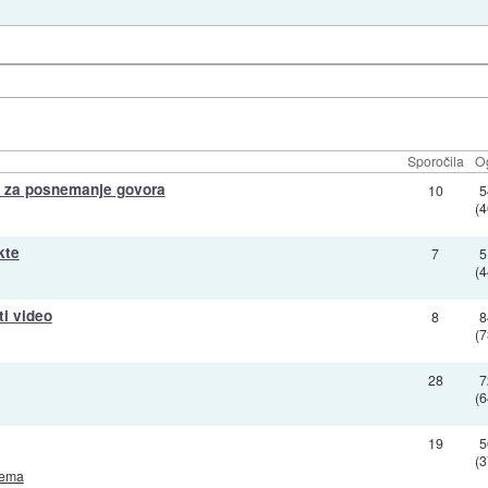
Sporočila
O
em za posnemanje govora
10
5
(
kte
7
5
(
ti video
8
8
(
28
7
(
19
5
(
rema