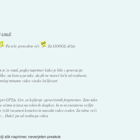
6
izjavil
:
Pa tele groteskne oči
Za GOOGL držat
m je že ratal, poglej naprimer kako je bilo z generacijo
slike, na koncu pa take, da jih ne moreš ločit od realnosti..
l nekaj minutne videe visoke ločljivosti
t pri GPTju. Gre za lepljenje zgeneriranih fragmentov. Zato taka
 je očitna težava na robovih skupkov. In to ni enostavno rešljiv
želiš razumeti kontekst in narediti video realen. Za nišne reči
ube... Daleč pa od realnega videa.
ciji slik naprimer, neverjeten preskok