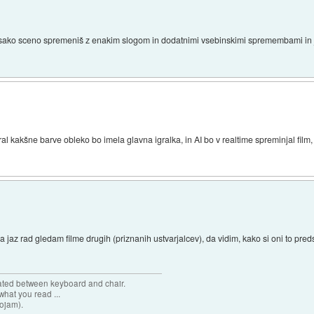
t vsako sceno spremeniš z enakim slogom in dodatnimi vsebinskimi spremembami in ji
zbral kakšne barve obleko bo imela glavna igralka, in AI bo v realtime spreminjal fil
 da jaz rad gledam filme drugih (priznanih ustvarjalcev), da vidim, kako si oni to preds
cated between keyboard and chair.
hat you read ...
sojam).