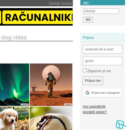
Išči:
Zadnje novice
 slog videa
Prijava
Zapomni si me
nov uporabnik
pozabili geslo?