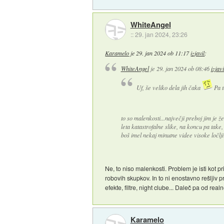
WhiteAngel
::
29. jan 2024, 23:26
Karamelo
je
29. jan 2024 ob 11:17
izjavil
:
WhiteAngel
je
29. jan 2024 ob 08:46
izjavi
Uf, še veliko dela jih čaka
Pa t
to so malenkosti...največji preboj jim je ž
leta katastrofalne slike, na koncu pa take, d
boš imel nekaj minutne videe visoke ločlji
Ne, to niso malenkosti. Problem je isti kot p
robovih skupkov. In to ni enostavno rešljiv p
efekte, filtre, night clube... Daleč pa od rea
Karamelo