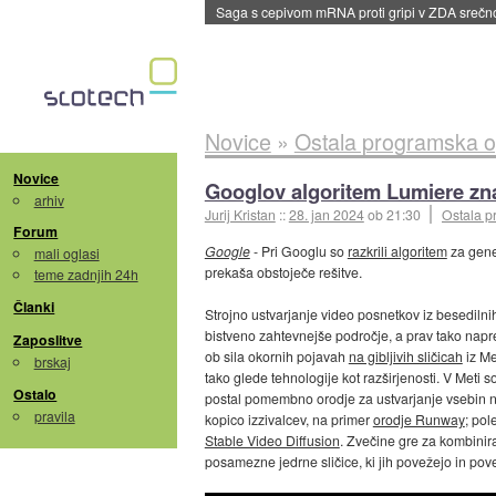
Saga s cepivom mRNA proti gripi v ZDA sreč
Novice
»
Ostala programska 
Novice
Googlov algoritem Lumiere zna
arhiv
Jurij Kristan
::
28. jan 2024
ob 21:30
Ostala 
Forum
Google
- Pri Googlu so
razkrili algoritem
za gener
mali oglasi
prekaša obstoječe rešitve.
teme zadnjih 24h
Članki
Strojno ustvarjanje video posnetkov iz besedilnih
bistveno zahtevnejše področje, a prav tako napre
Zaposlitve
ob sila okornih pojavah
na gibljivih sličicah
iz Me
brskaj
tako glede tehnologije kot razširjenosti. V Meti
Ostalo
postal pomembno orodje za ustvarjanje vsebin na
pravila
kopico izzivalcev, na primer
orodje Runway
; pol
Stable Video Diffusion
. Zvečine gre za kombini
posamezne jedrne sličice, ki jih povežejo in pov