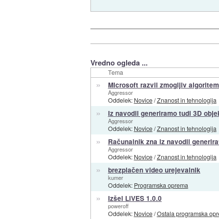
Vredno ogleda ...
Tema
»
Microsoft razvil zmogljiv algorit
Aggressor
Oddelek:
Novice
/
Znanost in tehnologija
»
Iz navodil generiramo tudi 3D obje
Aggressor
Oddelek:
Novice
/
Znanost in tehnologija
»
Računalnik zna iz navodil generira
Aggressor
Oddelek:
Novice
/
Znanost in tehnologija
»
brezplačen video urejevalnik
kumer
Oddelek:
Programska oprema
»
Izšel LiVES 1.0.0
poweroff
Oddelek:
Novice
/
Ostala programska op