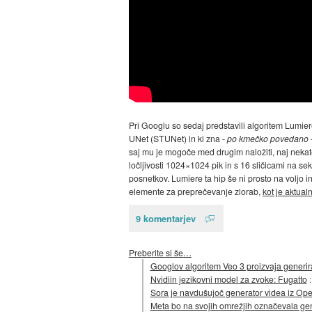
Pri Googlu so sedaj predstavili algoritem Lumie
UNet (STUNet) in ki zna -
po kmečko povedano
saj mu je mogoče med drugim naložiti, naj nekate
ločljivosti 1024×1024 pik in s 16 sličicami na se
posnetkov. Lumiere ta hip še ni prosto na voljo 
elemente za preprečevanje zlorab,
kot je aktual
9 komentarjev
Preberite si še…
Googlov algoritem Veo 3 proizvaja generir
Nvidiin jezikovni model za zvoke: Fugatto
Sora je navdušujoč generator videa iz Op
Meta bo na svojih omrežjih označevala gen