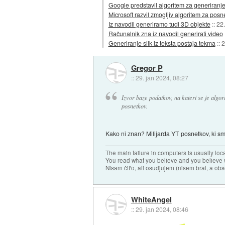
Google predstavil algoritem za generiranj
Microsoft razvil zmogljiv algoritem za po
Iz navodil generiramo tudi 3D objekte
::
22
Računalnik zna iz navodil generirati video
Generiranje slik iz teksta postaja tekma
::
2
Gregor P
::
29. jan 2024, 08:27
Izvor baze podatkov, na kateri se je algor
posnetkov.
Kako ni znan? Milijarda YT posnetkov, ki smo 
The main failure in computers is usually lo
You read what you believe and you believe w
Nisam čit'o, ali osudjujem (nisem bral, a ob
WhiteAngel
::
29. jan 2024, 08:46