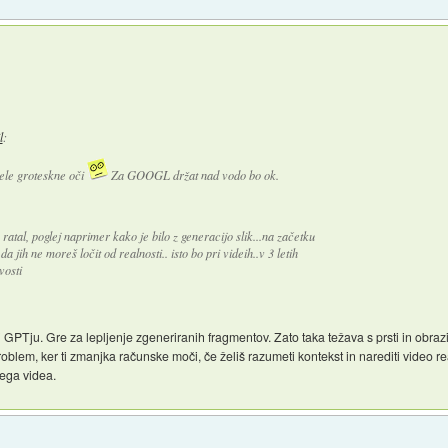
l
:
ele groteskne oči
Za GOOGL držat nad vodo bo ok.
e ratal, poglej naprimer kako je bilo z generacijo slik...na začetku
a jih ne moreš ločit od realnosti.. isto bo pri videih..v 3 letih
vosti
ri GPTju. Gre za lepljenje zgeneriranih fragmentov. Zato taka težava s prsti in obrazi
roblem, ker ti zmanjka računske moči, če želiš razumeti kontekst in narediti video re
lnega videa.