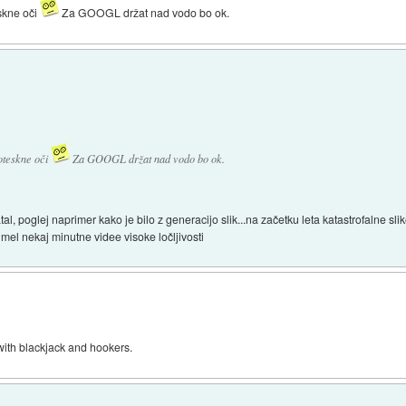
skne oči
Za GOOGL držat nad vodo bo ok.
oteskne oči
Za GOOGL držat nad vodo bo ok.
atal, poglej naprimer kako je bilo z generacijo slik...na začetku leta katastrofalne sl
š imel nekaj minutne videe visoke ločljivosti
ith blackjack and hookers.