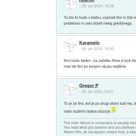
::
29. jan 2024, 16:29
To blo kr hudo v bistvu, vzameš film in čis
predelavo in celo dobiš nekaj gledljivega.
Karamelo
::
29. jan 2024, 16:50
filmi bodo takšni...na začetku filma si boš 
imel isti film po svojem okusu realtime
Gregor P
::
29. jan 2024, 20:21
To je že fino, kot je po drugi strani tudi res,
malo razširim lastna obzorja
The main failure in computers is usually lo
You read what you believe and you believe w
Nisam čit'o, ali osudjujem (nisem bral, a ob