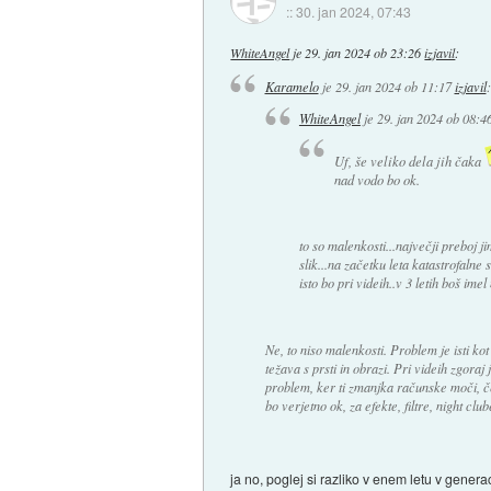
::
30. jan 2024, 07:43
WhiteAngel
je
29. jan 2024 ob 23:26
izjavil
:
Karamelo
je
29. jan 2024 ob 11:17
izjavil
:
WhiteAngel
je
29. jan 2024 ob 08:4
Uf, še veliko dela jih čaka
nad vodo bo ok.
to so malenkosti...največji preboj ji
slik...na začetku leta katastrofalne 
isto bo pri videih..v 3 letih boš ime
Ne, to niso malenkosti. Problem je isti ko
težava s prsti in obrazi. Pri videih zgoraj
problem, ker ti zmanjka računske moči, če 
bo verjetno ok, za efekte, filtre, night cl
ja no, poglej si razliko v enem letu v genera