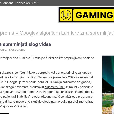
no končana
::
danes ob 06:10
oprema
»
Googlov algoritem Lumiere zna spreminjati
 spreminjati slog videa
programska oprema
iranje videa Lumiere, ki tako po funkcijah kot prepričljivosti pošteno
 ukazov sicer (še) ni tako v ospredju kot
generatorji slik
, saj gre za
duje s kar srhljivo naglico. Če smo se jeseni leta 2022 še nasmihali
te in Googla, je že v poldrugem letu situacija zaznavno drugačna,
 so lanskega novembra predstavili
algoritem Emu
, ki naj bi v prihodnje
 njihovih družbenih omrežjih. Podobno kot pri slikah, imamo tudi tu
eg pa je tudi Stability AI z odprtokodno različico takšnega programja,
rane
difuzne modele
, ki skušajo glede na navodila najprej zgenerirati
ečajo v končni video.