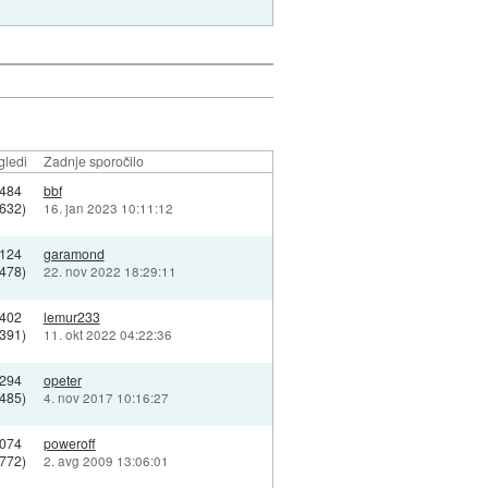
gledi
Zadnje sporočilo
484
bbf
4632)
16. jan 2023 10:11:12
124
garamond
4478)
22. nov 2022 18:29:11
402
lemur233
7391)
11. okt 2022 04:22:36
294
opeter
6485)
4. nov 2017 10:16:27
074
poweroff
3772)
2. avg 2009 13:06:01