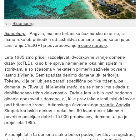
vir:
Bloomberg
- Angvila, majhno britansko čezmorsko ozemlje, si
Bloomberg
mane roke ob prihodkih od lastništva domene .ai, po kateri je po
lansiranju ChatGPTja povpraševanje
močno naraslo
.
Leta 1985 smo pričeli razdeljevati dvočrkovne vrhnje domene
držav (
ccTLD
), ki so bile sprva namenjene lokalnim spletnim
storitvam, a so sčasoma v nekaterih primerih zaživele povsem
lastno življenje. Sem spadata
denimo domena .tk
, teritorija
Tokelav, ki je priljubljena zaradi
specifične politike
trženja,
pa
domena .tv
(Tuvalu), ki je
, da se njeno ime sklada z
imela srečo
dobičkonosno tržno dejavnostjo. Zadnja leta je bilo moč podobno
gibanje opazovati
z domeno .ai
, ki je prav tako v lasti mini državice
pod britansko krono - britanskega čezmorskega
ozemlja Angvila
.
Skupek karibskih otokov z nekaj čez 90 kvadratnimi kilometri
površine poseljuje dobrih 15.000 prebivalcev, domeno .ai pa je
prejel leta 1995.
V zadnjih letih ta domena stalno beleži podvojitev števila registracij
glede na leto poprej in jih je sedaj že dosegla blizu 290.000. Te