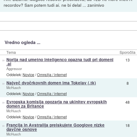
recordov? Sam potem tudi ai. ne bi delal ... zanimivo
Vredno ogleda ...
Tema
Sporočila
»
Norija nad umetno inteligenco opazna tudi pri domeni
13
.ai
Aggressor
Oddelek:
Novice
/
Omrežja / internet
»
Največ dvočrkovnih domen ima Tokelav (.tk)
8
McHusch
Oddelek:
Novice
/
Omrežja / internet
»
Evropska komisija opozarja na ukinitev evropskih
48
domen za Britance
McHusch
Oddelek:
Novice
/
Omrežja / internet
»
Francija in Avstralija preiskujete Googlove nizke
18
davčne osnove
McHusch