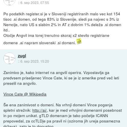
::
6. sep 2023, 07:55
Po podatkih register.si je v Sloveniji registriranih malo vec kot 154
tisoc .si domen, od tega 83% iz Slovenije, sledi pa najvec s 3% iz
Nemcije, nato US s slabim 2% in AT z dobrim 1% deleža .si domen
itd..
Otočje Angvil ima torej trenutno skoraj x2 stevilo registriane
domene .ai napram slovenski .si domeni.
zugl
::
6. sep 2023, 15:20
Zanimivo je, kako internet na angvili operira. Vzpostavlja ga
predvsem priseljenec Vince Cate, ki se je iz amerike pred več leti
preselil na angvilo.
Vince Cate @ Wikipedia
Še ena zanimivost o domeni. Na vrhnji domeni Vince poganja
spletni strežnik:
http://ai/
, kar je med vrhnjimi domenami posebnost
in po mojem unikat. gTLD domenam je tako početje ICANN
prepovedal, za ccTLDje pa pravil ni (oziroma jih ureja posamezna
država), zato je to dopustno.