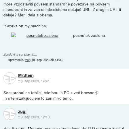
more vzpostaviti povsem standardne povezave na povsem
standardni in za vse ostale sisteme delujoč URL. Z drugim URL ti
deluje? Meni dela z obema.
It works on my machine.
posnetek zaslona
Zgodovina sprememb…
spremenilo:
zugl
(
8. sep 2023 ob 14:33
)
MrStein
::
8. sep 2023, 14:41
Sem probal na tablici, telefonu in PC z več browserji.
In s tem zaključujem to zanimivo temo.
zugl
::
9. sep 2023, 12:13
Hm. Bizarno. Mogoče resolver predvideva, da TLD ne more imeti A