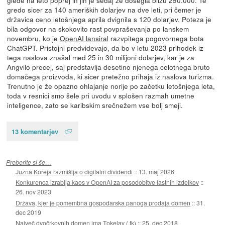
gredo sicer za 140 ameriških dolarjev na dve leti, pri čemer je
državica ceno letošnjega aprila dvignila s 120 dolarjev. Poteza je
bila odgovor na skokovito rast povpraševanja po lanskem
novembru, ko je
OpenAI lansiral
razvpitega pogovornega bota
ChatGPT. Pristojni predvidevajo, da bo v letu 2023 prihodek iz
tega naslova znašal med 25 in 30 milijoni dolarjev, kar je za
Angvilo precej, saj predstavlja desetino njenega celotnega bruto
domačega proizvoda, ki sicer pretežno prihaja iz naslova turizma.
Trenutno je že opazno ohlajanje norije po začetku letošnjega leta,
toda v resnici smo šele pri uvodu v splošen razmah umetne
inteligence, zato se karibskim srečnežem vse bolj smeji.
13 komentarjev
Preberite si še…
Južna Koreja razmišlja o digitalni dividendi
::
13. maj 2026
Konkurenca izrablja kaos v OpenAI za posodobitve lastnih izdelkov
::
26. nov 2023
Država, kjer je pomembna gospodarska panoga prodaja domen
::
31.
dec 2019
Največ dvočrkovnih domen ima Tokelav (.tk)
::
25. dec 2018