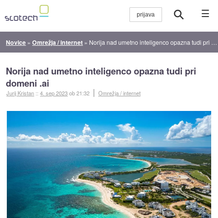
☰
Novice
»
Omrežja / internet
»
Norija nad umetno inteligenco opazna tudi pri domeni .ai
Norija nad umetno inteligenco opazna tudi pri
domeni .ai
Jurij Kristan
::
4. sep 2023
ob 21:32
Omrežja / internet