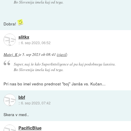
Bo Slovenija imela kaj od tega.
Dobra!
slitkx
::
6. sep 2023, 06:52
Matej_K
je
5. sep 2023 ob 08:41
izjavil
:
Super, naj še kdo SuperInteligence al pa kaj podobnega lansira.
Bo Slovenija imela kaj od tega.
Pri nas bo imel vedno prednost "boj" Janša vs. Kučan...
bbf
::
6. sep 2023, 07:42
Skera v med..
PacificBlue