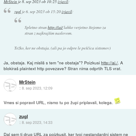
MrStein
je
8. sep 2023 ob 10:25
izjavil
:
zugl
je
6. sep 2023 ob 15:20
izjavil
:
Spletno stran
http://ai/
lahko verjetno štejemo za
stran z najkrajšim naslovom.
Težko, ker ne obstaja. (ali pa jo odpre le peščica sistemov)
Ja, obstaja. Kaj misliš s tem "ne obstaja"? Poizkusi
http://ai./
. A
blokiraš plaintext http povezave? Stran nima odprtih TLS vrat.
MrStein
::
8. sep 2023, 12:09
Vmes si popravil URL, nismo tu po župi priplavali, kolega.
zugl
::
8. sep 2023, 14:33
Dal sem ti drug URL za poizkusit, ker tvoj nestandardni sistem ne