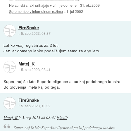
Nelatinski znaki prihajajo v vrhnje domene
::
31. okt 2009
Spremembe v internetnem režimu
::
1. jul 2002
FireSnake
::
5. sep 2023, 08:37
Lahko vsaj registriraš za 2 leti.
Jaz .ar domeno lahko podaljšujem samo za eno leto.
Matej_K
::
5. sep 2023, 08:41
Super, naj še kdo SuperInteligence al pa kaj podobnega lansira.
Bo Slovenija imela kaj od tega.
FireSnake
::
5. sep 2023, 10:09
Matej_K
je
5. sep 2023 ob 08:41
izjavil
:
Super, naj še kdo SuperInteligence al pa kaj podobnega lansira.