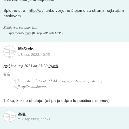
Spletno stran
http://ai/
lahko verjetno štejemo za stran z najkrajšim
naslovom.
Zgodovina sprememb…
spremenilo:
zugl
(
6. sep 2023 ob 15:20
)
MrStein
::
8. sep 2023, 10:25
zugl
je
6. sep 2023 ob 15:20
izjavil
:
Spletno stran
http://ai/
lahko verjetno štejemo za stran z
najkrajšim naslovom.
Težko, ker ne obstaja. (ali pa jo odpre le peščica sistemov)
zugl
::
8. sep 2023, 11:53