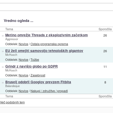
Vredno ogleda ...
Tema
Sporočila
»
Metino omrežje Threads z eksplozivnim začetkom
26
Aggressor
Oddelek:
Novice
/
Ostala programska oprema
»
EU želi omejiti samovoljo tehnoloških gigantov
26
McHusch
Oddelek:
Novice
/
Tožbe
»
Grindr z navišjo globo po GDPR
11
McHusch
Oddelek:
Novice
/
Zasebnost
»
Bruselj odobril Googlov prevzem Fitbita
8
Balandeque
Oddelek:
Novice
/
Nakupi / združitve / propadi
Tema
Sporočila
Več podobnih tem