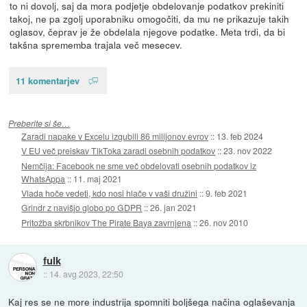
to ni dovolj, saj da mora podjetje obdelovanje podatkov prekiniti
takoj, ne pa zgolj uporabniku omogočiti, da mu ne prikazuje takih
oglasov, čeprav je že obdelala njegove podatke. Meta trdi, da bi
takšna sprememba trajala več mesecev.
11 komentarjev
Preberite si še…
Zaradi napake v Excelu izgubili 86 milijonov evrov
::
13. feb 2024
V EU več preiskav TikToka zaradi osebnih podatkov
::
23. nov 2022
Nemčija: Facebook ne sme več obdelovati osebnih podatkov iz
WhatsAppa
::
11. maj 2021
Vlada hoče vedeti, kdo nosi hlače v vaši družini
::
9. feb 2021
Grindr z navišjo globo po GDPR
::
26. jan 2021
Pritožba skrbnikov The Pirate Baya zavrnjena
::
26. nov 2010
fulk
::
14. avg 2023, 22:50
Kaj res se ne more industrija spomniti boljšega načina oglaševanja