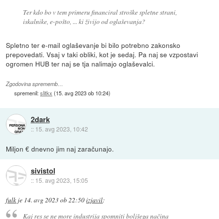
Ter kdo bo v tem primeru financiral stroške spletne strani,
iskalnike, e-pošto, ... ki živijo od oglaševanja?
Spletno ter e-mail oglaševanje bi bilo potrebno zakonsko
prepovedati. Vsaj v taki obliki, kot je sedaj. Pa naj se vzpostavi
ogromen HUB ter naj se tja nalimajo oglaševalci.
Zgodovina sprememb…
spremenil:
slitkx
(
15. avg 2023 ob 10:24
)
2dark
::
15. avg 2023, 10:42
Miljon € dnevno jim naj zaračunajo.
sivistol
::
15. avg 2023, 15:05
fulk
je
14. avg 2023 ob 22:50
izjavil
:
Kaj res se ne more industrija spomniti boljšega načina