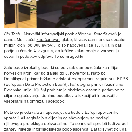
- Norveški informacijski pooblaščenec (
) je
Slo-Tech
Datatilsynet
danes Meti začel
zaračunavati
globo, ki vsak dan nanese dodaten
milijon kron (88.000 evrov). To so napovedali že 17. julija in dali
podjetju čas do 4. avgusta, da kršitve zakonodaje o varovanju
osebnih podatkov odpravi. To se ni zgodilo.
Zato bodo izrekali globo, ki se bo vsak dan povečala za milijon
norveških kron, kar bo trajalo do 3. novembra. Nato bo
Datatilsynet primer bržkone odstopil evropskemu regulatorju EDPB
(European Data Protection Board), kar utegne primer razširiti na
Evropsko unijo. Ključni problem je obdelava osebnih podatkov za
ciljano oglaševanje, denimo podatkov o lokaciji ali interakciji z
vsebinami na omrežju Facebook
Meta se je odzvala z napovedjo, da bodo v Evropi uporabnike
vprašali, ali soglašajo s ciljanim oglaševanjem na podlagi
njihovega preteklega obiska ali ne. To so morali sprejeti tudi zaradi
zahtev irskega informacijskega pooblaščenca. Datatilsynet trdi, da