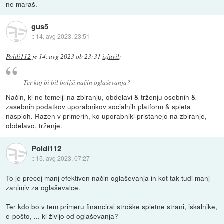
ne maraš.
gus5
::
14. avg 2023, 23:51
Poldi112
je
14. avg 2023 ob 23:31
izjavil
:
Ter kaj bi bil boljši način oglaševanja?
Način, ki ne temelji na zbiranju, obdelavi & trženju osebnih &
zasebnih podatkov uporabnikov socialnih platform & spleta
nasploh. Razen v primerih, ko uporabniki pristanejo na zbiranje,
obdelavo, trženje.
Poldi112
::
15. avg 2023, 07:27
To je precej manj efektiven način oglaševanja in kot tak tudi manj
zanimiv za oglaševalce.
Ter kdo bo v tem primeru financiral stroške spletne strani, iskalnike,
e-pošto, ... ki živijo od oglaševanja?