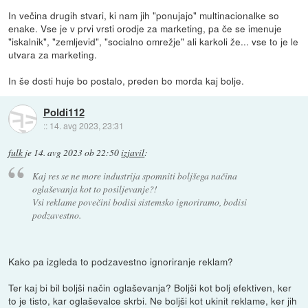
In večina drugih stvari, ki nam jih "ponujajo" multinacionalke so
enake. Vse je v prvi vrsti orodje za marketing, pa če se imenuje
"iskalnik", "zemljevid", "socialno omrežje" ali karkoli že... vse to je le
utvara za marketing.
In še dosti huje bo postalo, preden bo morda kaj bolje.
Poldi112
::
14. avg 2023, 23:31
fulk
je
14. avg 2023 ob 22:50
izjavil
:
Kaj res se ne more industrija spomniti boljšega načina
oglaševanja kot to posiljevanje?!
Vsi reklame povečini bodisi sistemsko ignoriramo, bodisi
podzavestno.
Kako pa izgleda to podzavestno ignoriranje reklam?
Ter kaj bi bil boljši način oglaševanja? Boljši kot bolj efektiven, ker
to je tisto, kar oglaševalce skrbi. Ne boljši kot ukinit reklame, ker jih