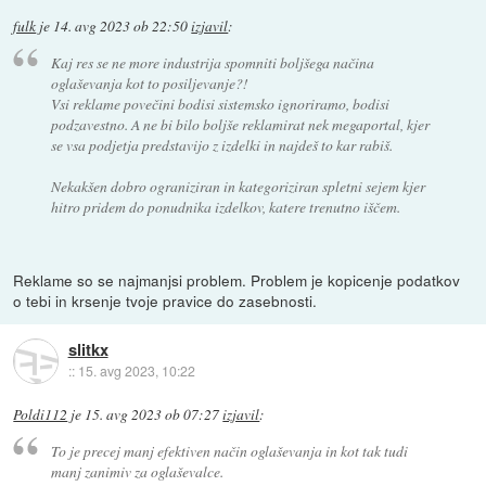
fulk
je
14. avg 2023 ob 22:50
izjavil
:
Kaj res se ne more industrija spomniti boljšega načina
oglaševanja kot to posiljevanje?!
Vsi reklame povečini bodisi sistemsko ignoriramo, bodisi
podzavestno. A ne bi bilo boljše reklamirat nek megaportal, kjer
se vsa podjetja predstavijo z izdelki in najdeš to kar rabiš.
Nekakšen dobro ograniziran in kategoriziran spletni sejem kjer
hitro pridem do ponudnika izdelkov, katere trenutno iščem.
Reklame so se najmanjsi problem. Problem je kopicenje podatkov
o tebi in krsenje tvoje pravice do zasebnosti.
slitkx
::
15. avg 2023, 10:22
Poldi112
je
15. avg 2023 ob 07:27
izjavil
:
To je precej manj efektiven način oglaševanja in kot tak tudi
manj zanimiv za oglaševalce.