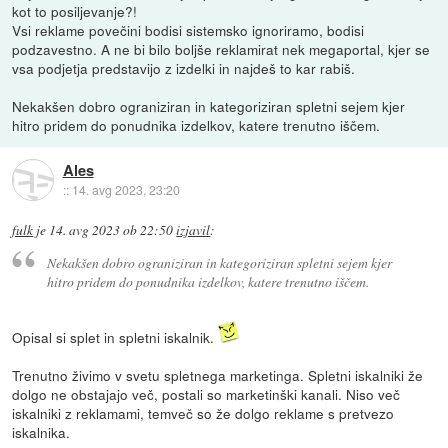
kot to posiljevanje?!
Vsi reklame povečini bodisi sistemsko ignoriramo, bodisi
podzavestno. A ne bi bilo boljše reklamirat nek megaportal, kjer se
vsa podjetja predstavijo z izdelki in najdeš to kar rabiš.
Nekakšen dobro ograniziran in kategoriziran spletni sejem kjer
hitro pridem do ponudnika izdelkov, katere trenutno iščem.
Ales
::
14. avg 2023, 23:20
fulk
je
14. avg 2023 ob 22:50
izjavil
:
Nekakšen dobro ograniziran in kategoriziran spletni sejem kjer
hitro pridem do ponudnika izdelkov, katere trenutno iščem.
Opisal si splet in spletni iskalnik.
Trenutno živimo v svetu spletnega marketinga. Spletni iskalniki že
dolgo ne obstajajo več, postali so marketinški kanali. Niso več
iskalniki z reklamami, temveč so že dolgo reklame s pretvezo
iskalnika.