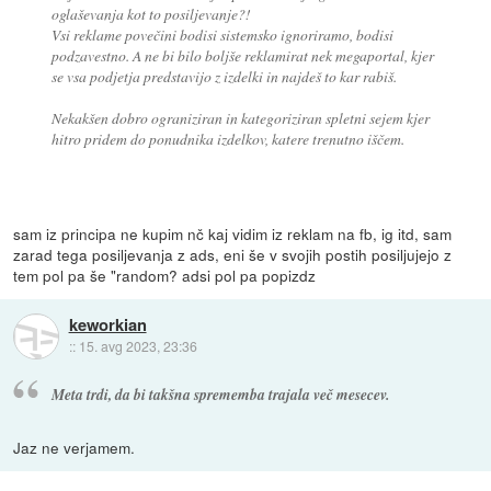
oglaševanja kot to posiljevanje?!
Vsi reklame povečini bodisi sistemsko ignoriramo, bodisi
podzavestno. A ne bi bilo boljše reklamirat nek megaportal, kjer
se vsa podjetja predstavijo z izdelki in najdeš to kar rabiš.
Nekakšen dobro ograniziran in kategoriziran spletni sejem kjer
hitro pridem do ponudnika izdelkov, katere trenutno iščem.
sam iz principa ne kupim nč kaj vidim iz reklam na fb, ig itd, sam
zarad tega posiljevanja z ads, eni še v svojih postih posiljujejo z
tem pol pa še "random? adsi pol pa popizdz
keworkian
::
15. avg 2023, 23:36
Meta trdi, da bi takšna sprememba trajala več mesecev.
Jaz ne verjamem.