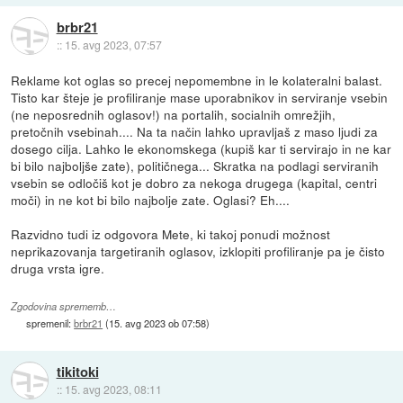
brbr21
::
15. avg 2023, 07:57
Reklame kot oglas so precej nepomembne in le kolateralni balast.
Tisto kar šteje je profiliranje mase uporabnikov in serviranje vsebin
(ne neposrednih oglasov!) na portalih, socialnih omrežjih,
pretočnih vsebinah.... Na ta način lahko upravljaš z maso ljudi za
dosego cilja. Lahko le ekonomskega (kupiš kar ti servirajo in ne kar
bi bilo najboljše zate), političnega... Skratka na podlagi serviranih
vsebin se odločiš kot je dobro za nekoga drugega (kapital, centri
moči) in ne kot bi bilo najbolje zate. Oglasi? Eh....
Razvidno tudi iz odgovora Mete, ki takoj ponudi možnost
neprikazovanja targetiranih oglasov, izklopiti profiliranje pa je čisto
druga vrsta igre.
Zgodovina sprememb…
spremenil:
brbr21
(
15. avg 2023 ob 07:58
)
tikitoki
::
15. avg 2023, 08:11