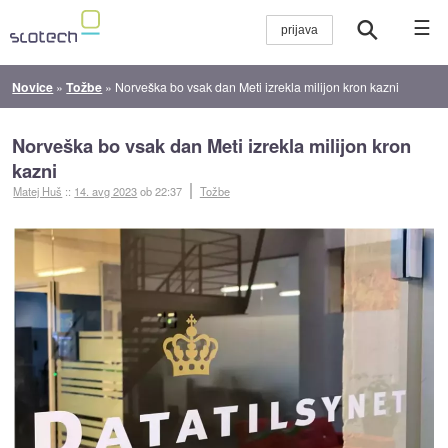
☰
Novice
»
Tožbe
»
Norveška bo vsak dan Meti izrekla milijon kron kazni
Norveška bo vsak dan Meti izrekla milijon kron
kazni
Matej Huš
::
14. avg 2023
ob 22:37
Tožbe