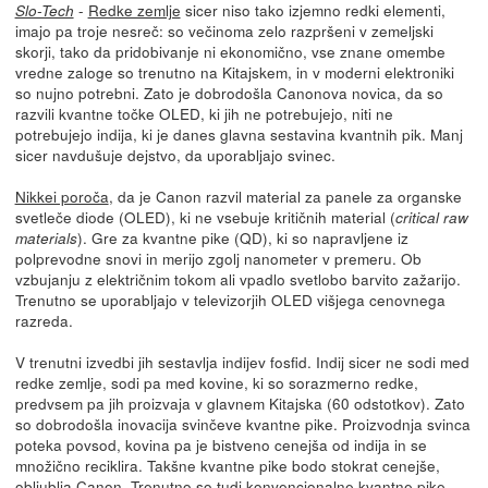
-
Redke zemlje
sicer niso tako izjemno redki elementi,
Slo-Tech
imajo pa troje nesreč: so večinoma zelo razpršeni v zemeljski
skorji, tako da pridobivanje ni ekonomično, vse znane omembe
vredne zaloge so trenutno na Kitajskem, in v moderni elektroniki
so nujno potrebni. Zato je dobrodošla Canonova novica, da so
razvili kvantne točke OLED, ki jih ne potrebujejo, niti ne
potrebujejo indija, ki je danes glavna sestavina kvantnih pik. Manj
sicer navdušuje dejstvo, da uporabljajo svinec.
Nikkei poroča
, da je Canon razvil material za panele za organske
svetleče diode (OLED), ki ne vsebuje kritičnih material (
critical raw
). Gre za kvantne pike (QD), ki so napravljene iz
materials
polprevodne snovi in merijo zgolj nanometer v premeru. Ob
vzbujanju z električnim tokom ali vpadlo svetlobo barvito zažarijo.
Trenutno se uporabljajo v televizorjih OLED višjega cenovnega
razreda.
V trenutni izvedbi jih sestavlja indijev fosfid. Indij sicer ne sodi med
redke zemlje, sodi pa med kovine, ki so sorazmerno redke,
predvsem pa jih proizvaja v glavnem Kitajska (60 odstotkov). Zato
so dobrodošla inovacija svinčeve kvantne pike. Proizvodnja svinca
poteka povsod, kovina pa je bistveno cenejša od indija in se
množično reciklira. Takšne kvantne pike bodo stokrat cenejše,
obljublja Canon. Trenutno so tudi konvencionalne kvantne pike