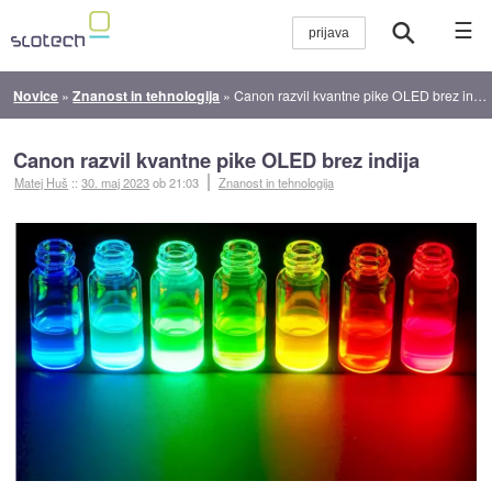
☰
Novice
»
Znanost in tehnologija
»
Canon razvil kvantne pike OLED brez indija
Canon razvil kvantne pike OLED brez indija
Matej Huš
::
30. maj 2023
ob 21:03
Znanost in tehnologija