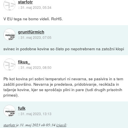
starfotr
::
31. maj 2023, 05:34
V EU tega ne bomo videli. RoHS.
gruntfürmich
::
31. maj 2023, 07:05
svinec in podobne kovine so čisto po nepotrebnem na zatožni klopi
fikus_
::
31. maj 2023, 08:50
Pb kot kovina pri sobni temperaturi ni nevarna, se pasivira in s tem
zaščiti površino. Nevarna je predelava, pridobivanje, reciklaža in
taljenje kovine, kjer se sproščajo plini in pare (tudi drugih prisotnih
primesi).
fulk
::
31. maj 2023, 13:13
starfotr
je
31. maj 2023 ob 05:34
izjavil
: