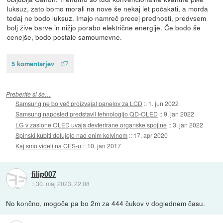
luksuz, zato bomo morali na nove še nekaj let počakati, a morda
tedaj ne bodo luksuz. Imajo namreč precej prednosti, predvsem
bolj žive barve in nižjo porabo električne energije. Če bodo še
cenejše, bodo postale samoumevne.
5 komentarjev
Preberite si še…
Samsung ne bo več proizvajal panelov za LCD
::
1. jun 2022
Samsung naposled predstavil tehnologijo QD-OLED
::
9. jan 2022
LG v zaslone OLED uvaja devterirane organske spojine
::
3. jan 2022
Spinski kubiti delujejo nad enim kelvinom
::
17. apr 2020
Kaj smo videli na CES-u
::
10. jan 2017
filip007
::
30. maj 2023, 22:08
No končno, mogoče pa bo 2m za 444 čukov v doglednem času.