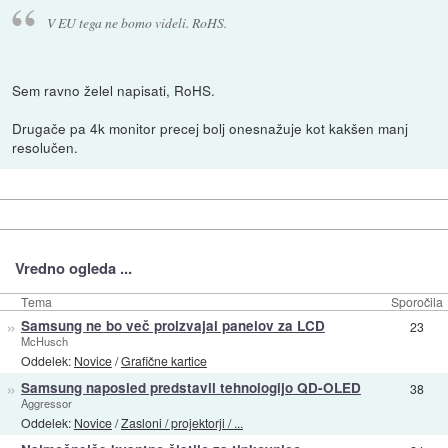
V EU tega ne bomo videli. RoHS.
Sem ravno želel napisati, RoHS.
Drugače pa 4k monitor precej bolj onesnažuje kot kakšen manj
resolučen.
Vredno ogleda ...
Tema
Sporočila
»
Samsung ne bo več proizvajal panelov za LCD
23
McHusch
Oddelek:
Novice
/
Grafične kartice
»
Samsung naposled predstavil tehnologijo QD-OLED
38
Aggressor
Oddelek:
Novice
/
Zasloni / projektorji / ...