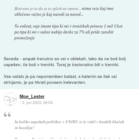
Bistveno je to da se to sploh ne omeni...
nima veze kaj ima
oblečeno važno je kaj naredi za narod...
Še enkrat, raje imam tipa ki mi v trenirkah prinese 1 mil € kot
pa tipa ki mi v sukni nabije davke za 7% ali pride zarubit
premoženje
Seveda - ampak trenutno so vsi v oblekah, tako da ne boš bolj
uspešen, če boš v trenirki. Torej je iracionalno biti v trenirki.
Vse ostalo je pa nepomemben balast, s katerim se itak vsi
strinjamo, je pa hkrati povsem irelevanten.
Moe_Lester
::
2. jun 2023, 09:53
In koliko uspešnih politikov v UN/EU si že videl v kratkih hlačah
in hoodiju?