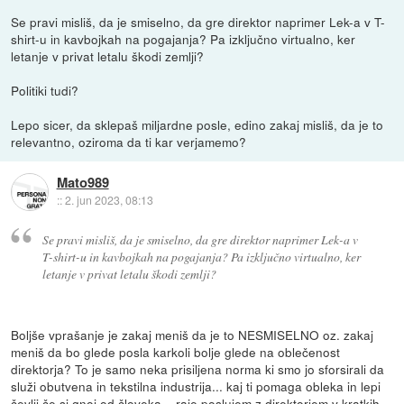
Se pravi misliš, da je smiselno, da gre direktor naprimer Lek-a v T-
shirt-u in kavbojkah na pogajanja? Pa izključno virtualno, ker
letanje v privat letalu škodi zemlji?
Politiki tudi?
Lepo sicer, da sklepaš miljardne posle, edino zakaj misliš, da je to
relevantno, oziroma da ti kar verjamemo?
Mato989
::
2. jun 2023, 08:13
Se pravi misliš, da je smiselno, da gre direktor naprimer Lek-a v
T-shirt-u in kavbojkah na pogajanja? Pa izključno virtualno, ker
letanje v privat letalu škodi zemlji?
Boljše vprašanje je zakaj meniš da je to NESMISELNO oz. zakaj
meniš da bo glede posla karkoli bolje glede na oblečenost
direktorja? To je samo neka prisiljena norma ki smo jo sforsirali da
služi obutvena in tekstilna industrija... kaj ti pomaga obleka in lepi
čevlji če si gnoj od človeka... raje poslujem z direktorjem v kratkih