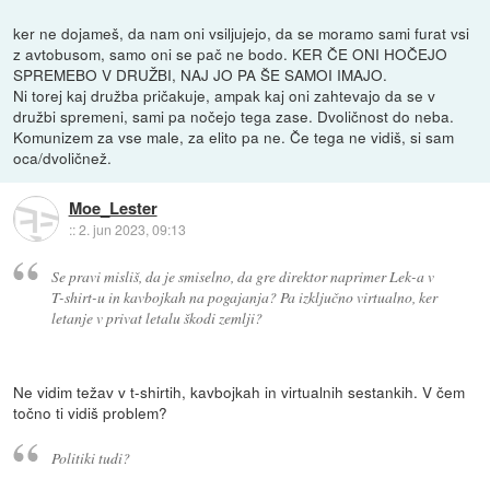
ker ne dojameš, da nam oni vsiljujejo, da se moramo sami furat vsi
z avtobusom, samo oni se pač ne bodo. KER ČE ONI HOČEJO
SPREMEBO V DRUŽBI, NAJ JO PA ŠE SAMOI IMAJO.
Ni torej kaj družba pričakuje, ampak kaj oni zahtevajo da se v
družbi spremeni, sami pa nočejo tega zase. Dvoličnost do neba.
Komunizem za vse male, za elito pa ne. Če tega ne vidiš, si sam
oca/dvoličnež.
Moe_Lester
::
2. jun 2023, 09:13
Se pravi misliš, da je smiselno, da gre direktor naprimer Lek-a v
T-shirt-u in kavbojkah na pogajanja? Pa izključno virtualno, ker
letanje v privat letalu škodi zemlji?
Ne vidim težav v t-shirtih, kavbojkah in virtualnih sestankih. V čem
točno ti vidiš problem?
Politiki tudi?