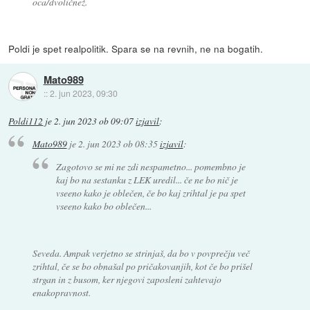
oca/dvoličnež.
Poldi je spet realpolitik. Spara se na revnih, ne na bogatih.
Mato989
::
2. jun 2023, 09:30
Poldi112
je
2. jun 2023 ob 09:07
izjavil
:
Mato989
je
2. jun 2023 ob 08:35
izjavil
:
Zagotovo se mi ne zdi nespametno... pomembno je
kaj bo na sestanku z LEK uredil... če ne bo nič je
vseeno kako je oblečen, če bo kaj zrihtal je pa spet
vseeno kako bo oblečen...
Seveda. Ampak verjetno se strinjaš, da bo v povprečju več
zrihtal, če se bo obnašal po pričakovanjih, kot če bo prišel
strgan in z busom, ker njegovi zaposleni zahtevajo
enakopravnost.