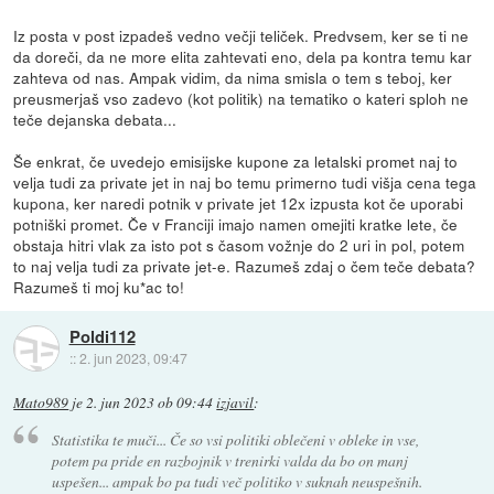
Iz posta v post izpadeš vedno večji teliček. Predvsem, ker se ti ne
da doreči, da ne more elita zahtevati eno, dela pa kontra temu kar
zahteva od nas. Ampak vidim, da nima smisla o tem s teboj, ker
preusmerjaš vso zadevo (kot politik) na tematiko o kateri sploh ne
teče dejanska debata...
Še enkrat, če uvedejo emisijske kupone za letalski promet naj to
velja tudi za private jet in naj bo temu primerno tudi višja cena tega
kupona, ker naredi potnik v private jet 12x izpusta kot če uporabi
potniški promet. Če v Franciji imajo namen omejiti kratke lete, če
obstaja hitri vlak za isto pot s časom vožnje do 2 uri in pol, potem
to naj velja tudi za private jet-e. Razumeš zdaj o čem teče debata?
Razumeš ti moj ku*ac to!
Poldi112
::
2. jun 2023, 09:47
Mato989
je
2. jun 2023 ob 09:44
izjavil
:
Statistika te muči... Če so vsi politiki oblečeni v obleke in vse,
potem pa pride en razbojnik v trenirki valda da bo on manj
uspešen... ampak bo pa tudi več politiko v suknah neuspešnih.