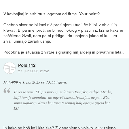
V kavbojkaj in t-shirtu z logotom od firme. Your point?
Osebno sicer ne bi imel nič proti njemu tudi, če bi bil v obleki in
kravati. Bi pa imel proti, če bi hodil okrog v plaščih iz krzna kakšne
zaščitene živali, nam pa bi pridigal, da usnjena jakna ni kul, ker
živali umirajo zaradi usnja.
Podobna je situacija z virtue signaling milijarderji in privatnimi letali.
Poldi112
::
1. jun 2023, 21:52
Mato989
je
1. jun 2023 ob 13:55
izjavil
:
Torej se pusti EU pri miru in se lotimo Kitajske, Indije, Afrtike,
kajti tam je komulativno največ onesnaževanja... ne pa v EU...
suma sumarum drugi kontinenti skupaj bolj onesnažujejo kot
EU
In kako se boš lotil kitajske? Z vlaganjem v vojsko, ali v zeleno