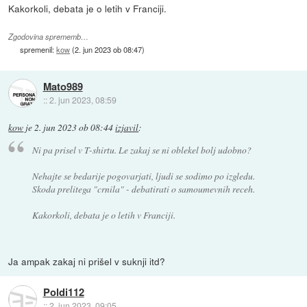
Kakorkoli, debata je o letih v Franciji.
Zgodovina sprememb…
spremenil:
kow
(
2. jun 2023 ob 08:47
)
Mato989
::
2. jun 2023, 08:59
kow
je
2. jun 2023 ob 08:44
izjavil
:
Ni pa prisel v T-shirtu. Le zakaj se ni oblekel bolj udobno?
Nehajte se bedarije pogovarjati, ljudi se sodimo po izgledu.
Skoda prelitega "crnila" - debatirati o samoumevnih receh.
Kakorkoli, debata je o letih v Franciji.
Ja ampak zakaj ni prišel v suknji itd?
Poldi112
::
2. jun 2023, 09:05