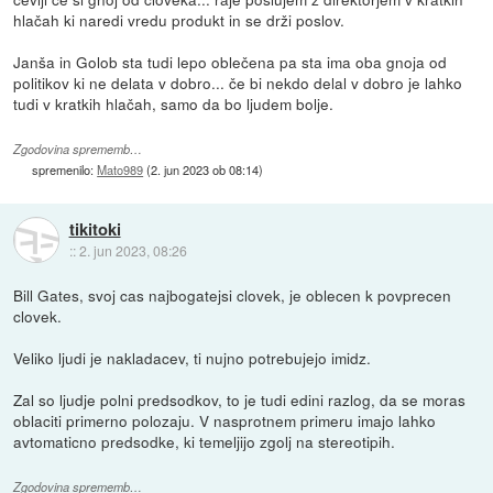
hlačah ki naredi vredu produkt in se drži poslov.
Janša in Golob sta tudi lepo oblečena pa sta ima oba gnoja od
politikov ki ne delata v dobro... če bi nekdo delal v dobro je lahko
tudi v kratkih hlačah, samo da bo ljudem bolje.
Zgodovina sprememb…
spremenilo:
Mato989
(
2. jun 2023 ob 08:14
)
tikitoki
::
2. jun 2023, 08:26
Bill Gates, svoj cas najbogatejsi clovek, je oblecen k povprecen
clovek.
Veliko ljudi je nakladacev, ti nujno potrebujejo imidz.
Zal so ljudje polni predsodkov, to je tudi edini razlog, da se moras
oblaciti primerno polozaju. V nasprotnem primeru imajo lahko
avtomaticno predsodke, ki temeljijo zgolj na stereotipih.
Zgodovina sprememb…