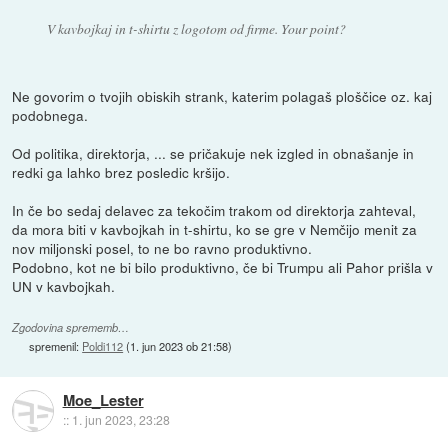
V kavbojkaj in t-shirtu z logotom od firme. Your point?
Ne govorim o tvojih obiskih strank, katerim polagaš ploščice oz. kaj
podobnega.
Od politika, direktorja, ... se pričakuje nek izgled in obnašanje in
redki ga lahko brez posledic kršijo.
In če bo sedaj delavec za tekočim trakom od direktorja zahteval,
da mora biti v kavbojkah in t-shirtu, ko se gre v Nemčijo menit za
nov miljonski posel, to ne bo ravno produktivno.
Podobno, kot ne bi bilo produktivno, če bi Trumpu ali Pahor prišla v
UN v kavbojkah.
Zgodovina sprememb…
spremenil:
Poldi112
(
1. jun 2023 ob 21:58
)
Moe_Lester
::
1. jun 2023, 23:28