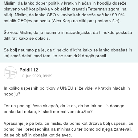
Mislim, da lahko dober politik v kratkih hlačah in hoodiju doseže
bistveno več kot pijavka v obleki in kravati (Fetterman zgoraj na
sliki). Mislim, da lahko CEO v kavbojkah doseže več kot 99.9%
ostalih CEOjev po svetu (Alex Karp na sliki par postov višje).
Še več. Mislim, da je neumno in nazadnjaško, da ti nekdo poskuša
diktirati kako se oblačiš.
Še bolj neumno pa je, da ti nekdo diktira kako se lahko obnašaš in
kaj smeš delati med tem, ko se sam drži drugih pravil.
Poldi112
::
2. jun 2023, 09:39
In koliko uspešnih politikov v UN/EU si že videl v kratkih hlačah in
hoodiju?
Ter na podlagi česa sklepaš, da je ok, da bo tak politik dosegel
enako kot nekdo, ki sledi normativom družbe?
Vprašanje je pa bilo, če misliš, da bomo kot država bolj uspešni, če
bomo imeli predsednika na minimalcu ter bomo od njega zahtevali,
da se oblači in obnaša kot delavec.