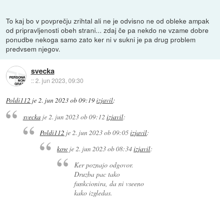
To kaj bo v povprečju zrihtal ali ne je odvisno ne od obleke ampak
od pripravljenosti obeh strani... zdaj če pa nekdo ne vzame dobre
ponudbe nekoga samo zato ker ni v sukni je pa drug problem
predvsem njegov.
svecka
::
2. jun 2023, 09:30
Poldi112
je
2. jun 2023 ob 09:19
izjavil
:
svecka
je
2. jun 2023 ob 09:12
izjavil
:
Poldi112
je
2. jun 2023 ob 09:05
izjavil
:
kow
je
2. jun 2023 ob 08:34
izjavil
:
Ker poznajo odgovor.
Druzba pac tako
funkcionira, da ni vseeno
kako izgledas.