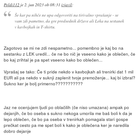
Poldi112
je
2. jun 2023 ob 08:31
izjavil
:
Še kar pa nihče ne upa odgovoriti na tirivalno vprašanje - se
vam zdi pametno, da gre predsednik države ali Leka na sestanek
v kavbojkah in T-shirtu.
Zagotovo se mi ne zdi nespametno... pomembno je kaj bo na
sestanku z LEK uredil... če ne bo nič je vseeno kako je oblečen, če
bo kaj zrihtal je pa spet vseeno kako bo oblečen...
Vprašaj se tako: Če ti pride nekdo v kavbojkah ali trenirki dat 1 mil
EUR ali pa nekdo v suknji zaplenit tvoje premoženje... kaj bi izbral?
Sukno ker je bolj primerno???????????
Jaz ne ocenjujem ljudi po oblačilih (če niso umazana) ampak po
dejanjih, če bo oseba s sukno nekoga umorila me baš boli k da je
lepo oblečen, če bo pa oseba v trenirkah pomagala stari gospe
prečkat cesto pa me spet boli k kako je oblečena ker je naredila
dobro dejanje