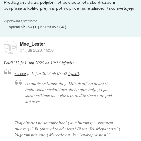
Predlagam, da za poljubni let pokliceta letalsko druzbo in
povprasata koliko prej naj potnik pride na letalisce. Kako svetujejo.
Zgodovina sprememb…
spremenil:
kow
(
1. jun 2023 ob 17:48
)
Moe_Lester
::
1. jun 2023, 19:56
Poldi112
je
1. jun 2023 ob 10:36
izjavil
:
svecka
je
1. jun 2023 ob 07:32
izjavil
:
A vam še ne kapne, da je Elita dvolična in oni si
bodo vedno poslali tako, da bo njim bolje, vi pa
samo prikimavate z glavo in sledite slepo v prepad
kot ovce.
Tvoj direktor na sestanke hodi z avtobusom in v strganem
puloverju? Bi zahteval to od njega? Bi sam šel sklepat posel z
Yugotom namesto z Mercedesom, ker "enakopravnost"?