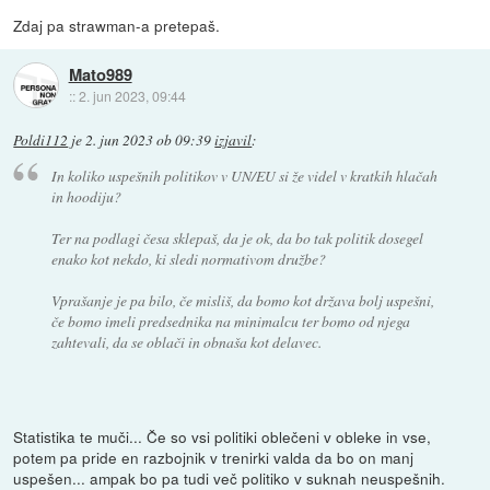
Zdaj pa strawman-a pretepaš.
Mato989
::
2. jun 2023, 09:44
Poldi112
je
2. jun 2023 ob 09:39
izjavil
:
In koliko uspešnih politikov v UN/EU si že videl v kratkih hlačah
in hoodiju?
Ter na podlagi česa sklepaš, da je ok, da bo tak politik dosegel
enako kot nekdo, ki sledi normativom družbe?
Vprašanje je pa bilo, če misliš, da bomo kot država bolj uspešni,
če bomo imeli predsednika na minimalcu ter bomo od njega
zahtevali, da se oblači in obnaša kot delavec.
Statistika te muči... Če so vsi politiki oblečeni v obleke in vse,
potem pa pride en razbojnik v trenirki valda da bo on manj
uspešen... ampak bo pa tudi več politiko v suknah neuspešnih.