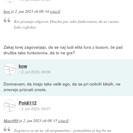
kow
je
2. jun 2023 ob 08:34
izjavil
:
Ker poznajo odgovor. Druzba pac tako funkcionira, da ni vseeno
kako izgledas.
Zakaj torej zagovarjajo, da se naj tudi elita fura z busom, če pač
družba tako funkcionira, da to ne gre?
kow
::
2. jun 2023, 09:06
Domnevam, da imajo tako velik ego, da se pri ocitnih kiksih, ne
zmorejo priznati zmote.
Poldi112
::
2. jun 2023, 09:07
Mato989
je
2. jun 2023 ob 08:35
izjavil
:
Zagotovo se mi ne zdi nespametno... pomembno je kaj bo na