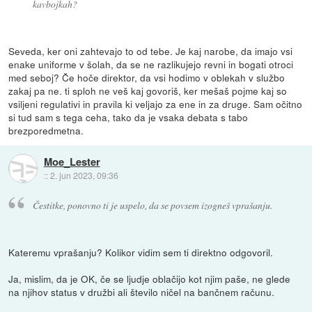
kavbojkah?
Seveda, ker oni zahtevajo to od tebe. Je kaj narobe, da imajo vsi
enake uniforme v šolah, da se ne razlikujejo revni in bogati otroci
med seboj? Če hoče direktor, da vsi hodimo v oblekah v službo
zakaj pa ne. ti sploh ne veš kaj govoriš, ker mešaš pojme kaj so
vsiljeni regulativi in pravila ki veljajo za ene in za druge. Sam očitno
si tud sam s tega ceha, tako da je vsaka debata s tabo
brezporedmetna.
Moe_Lester
::
2. jun 2023, 09:36
Čestitke, ponovno ti je uspelo, da se povsem izogneš vprašanju.
Kateremu vprašanju? Kolikor vidim sem ti direktno odgovoril.
Ja, mislim, da je OK, če se ljudje oblačijo kot njim paše, ne glede
na njihov status v družbi ali število ničel na bančnem računu.