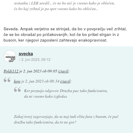
sestanku z LEK uredil... če ne bo nič je vseeno kako je oblečen,
če bo kaj zrihtal je pa spet vseeno kako bo oblečen...
Seveda. Ampak verjetno se strinjaš, da bo v povprečju več zrihtal,
če se bo obnašal po pričakovanjih, kot če bo prišel strgan in z
busom, ker njegovi zaposleni zahtevajo enakopravnost.
svecka
::
2. jun 2023, 09:12
Poldi112
je
2. jun 2023 ob 09:05
izjavil
:
kow
je
2. jun 2023 ob 08:34
izjavil
:
Ker poznajo odgovor. Druzba pac tako funkcionira,
da ni vseeno kako izgledas.
Zakaj torej zagovarjajo, da se naj tudi elita fura z busom, če pač
družba tako funkcionira, da to ne gre?