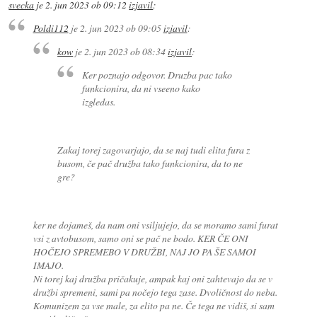
svecka
je
2. jun 2023 ob 09:12
izjavil
:
Poldi112
je
2. jun 2023 ob 09:05
izjavil
:
kow
je
2. jun 2023 ob 08:34
izjavil
:
Ker poznajo odgovor. Druzba pac tako
funkcionira, da ni vseeno kako
izgledas.
Zakaj torej zagovarjajo, da se naj tudi elita fura z
busom, če pač družba tako funkcionira, da to ne
gre?
ker ne dojameš, da nam oni vsiljujejo, da se moramo sami furat
vsi z avtobusom, samo oni se pač ne bodo. KER ČE ONI
HOČEJO SPREMEBO V DRUŽBI, NAJ JO PA ŠE SAMOI
IMAJO.
Ni torej kaj družba pričakuje, ampak kaj oni zahtevajo da se v
družbi spremeni, sami pa nočejo tega zase. Dvoličnost do neba.
Komunizem za vse male, za elito pa ne. Če tega ne vidiš, si sam