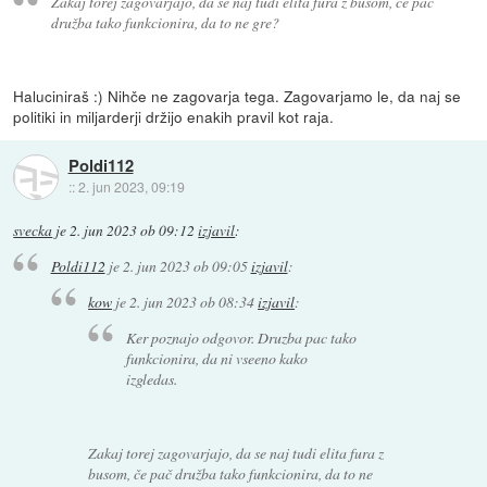
Zakaj torej zagovarjajo, da se naj tudi elita fura z busom, če pač
družba tako funkcionira, da to ne gre?
Haluciniraš :) Nihče ne zagovarja tega. Zagovarjamo le, da naj se
politiki in miljarderji držijo enakih pravil kot raja.
Poldi112
::
2. jun 2023, 09:19
svecka
je
2. jun 2023 ob 09:12
izjavil
:
Poldi112
je
2. jun 2023 ob 09:05
izjavil
:
kow
je
2. jun 2023 ob 08:34
izjavil
:
Ker poznajo odgovor. Druzba pac tako
funkcionira, da ni vseeno kako
izgledas.
Zakaj torej zagovarjajo, da se naj tudi elita fura z
busom, če pač družba tako funkcionira, da to ne