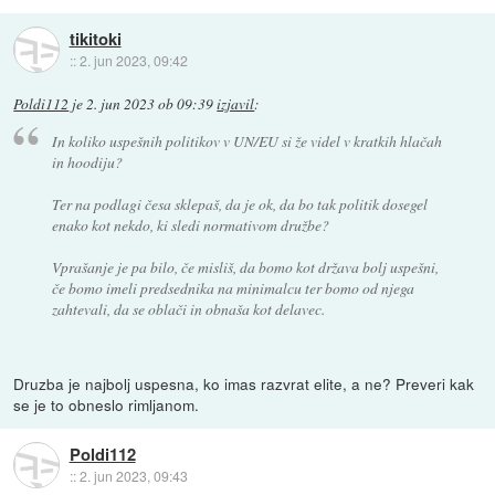
tikitoki
::
2. jun 2023, 09:42
Poldi112
je
2. jun 2023 ob 09:39
izjavil
:
In koliko uspešnih politikov v UN/EU si že videl v kratkih hlačah
in hoodiju?
Ter na podlagi česa sklepaš, da je ok, da bo tak politik dosegel
enako kot nekdo, ki sledi normativom družbe?
Vprašanje je pa bilo, če misliš, da bomo kot država bolj uspešni,
če bomo imeli predsednika na minimalcu ter bomo od njega
zahtevali, da se oblači in obnaša kot delavec.
Druzba je najbolj uspesna, ko imas razvrat elite, a ne? Preveri kak
se je to obneslo rimljanom.
Poldi112
::
2. jun 2023, 09:43