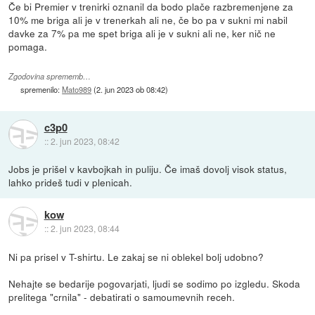
Če bi Premier v trenirki oznanil da bodo plače razbremenjene za
10% me briga ali je v trenerkah ali ne, če bo pa v sukni mi nabil
davke za 7% pa me spet briga ali je v sukni ali ne, ker nič ne
pomaga.
Zgodovina sprememb…
spremenilo:
Mato989
(
2. jun 2023 ob 08:42
)
c3p0
::
2. jun 2023, 08:42
Jobs je prišel v kavbojkah in puliju. Če imaš dovolj visok status,
lahko prideš tudi v plenicah.
kow
::
2. jun 2023, 08:44
Ni pa prisel v T-shirtu. Le zakaj se ni oblekel bolj udobno?
Nehajte se bedarije pogovarjati, ljudi se sodimo po izgledu. Skoda
prelitega "crnila" - debatirati o samoumevnih receh.