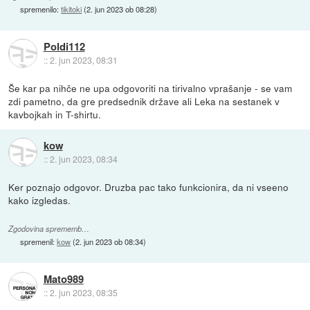
spremenilo:
tikitoki
(
2. jun 2023 ob 08:28
)
Poldi112
::
2. jun 2023, 08:31
Še kar pa nihče ne upa odgovoriti na tirivalno vprašanje - se vam
zdi pametno, da gre predsednik države ali Leka na sestanek v
kavbojkah in T-shirtu.
kow
::
2. jun 2023, 08:34
Ker poznajo odgovor. Druzba pac tako funkcionira, da ni vseeno
kako izgledas.
Zgodovina sprememb…
spremenil:
kow
(
2. jun 2023 ob 08:34
)
Mato989
::
2. jun 2023, 08:35