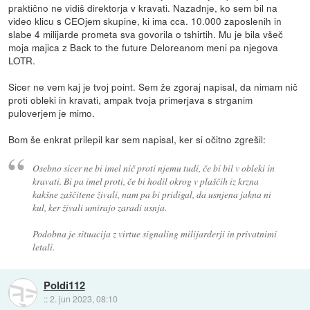
praktično ne vidiš direktorja v kravati. Nazadnje, ko sem bil na
video klicu s CEOjem skupine, ki ima cca. 10.000 zaposlenih in
slabe 4 milijarde prometa sva govorila o tshirtih. Mu je bila všeč
moja majica z Back to the future Deloreanom meni pa njegova
LOTR.
Sicer ne vem kaj je tvoj point. Sem že zgoraj napisal, da nimam nič
proti obleki in kravati, ampak tvoja primerjava s strganim
puloverjem je mimo.
Bom še enkrat prilepil kar sem napisal, ker si očitno zgrešil:
Osebno sicer ne bi imel nič proti njemu tudi, če bi bil v obleki in
kravati. Bi pa imel proti, če bi hodil okrog v plaščih iz krzna
kakšne zaščitene živali, nam pa bi pridigal, da usnjena jakna ni
kul, ker živali umirajo zaradi usnja.
Podobna je situacija z virtue signaling milijarderji in privatnimi
letali.
Poldi112
::
2. jun 2023, 08:10