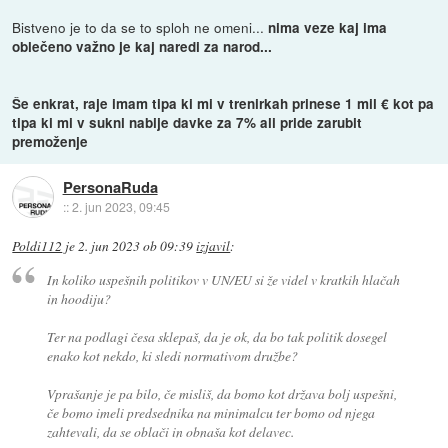
Bistveno je to da se to sploh ne omeni...
nima veze kaj ima
oblečeno važno je kaj naredi za narod...
Še enkrat, raje imam tipa ki mi v trenirkah prinese 1 mil € kot pa
tipa ki mi v sukni nabije davke za 7% ali pride zarubit
premoženje
PersonaRuda
::
2. jun 2023, 09:45
Poldi112
je
2. jun 2023 ob 09:39
izjavil
:
In koliko uspešnih politikov v UN/EU si že videl v kratkih hlačah
in hoodiju?
Ter na podlagi česa sklepaš, da je ok, da bo tak politik dosegel
enako kot nekdo, ki sledi normativom družbe?
Vprašanje je pa bilo, če misliš, da bomo kot država bolj uspešni,
če bomo imeli predsednika na minimalcu ter bomo od njega
zahtevali, da se oblači in obnaša kot delavec.