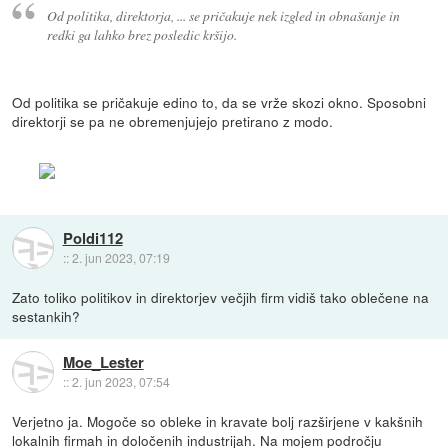
Od politika, direktorja, ... se pričakuje nek izgled in obnašanje in
redki ga lahko brez posledic kršijo.
Od politika se pričakuje edino to, da se vrže skozi okno. Sposobni
direktorji se pa ne obremenjujejo pretirano z modo.
Poldi112
::
2. jun 2023, 07:19
Zato toliko politikov in direktorjev večjih firm vidiš tako oblečene na
sestankih?
Moe_Lester
::
2. jun 2023, 07:54
Verjetno ja. Mogoče so obleke in kravate bolj razširjene v kakšnih
lokalnih firmah in določenih industrijah. Na mojem področju