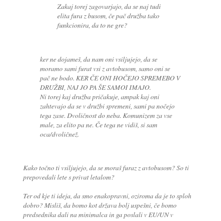
Zakaj torej zagovarjajo, da se naj tudi
elita fura z busom, če pač družba tako
funkcionira, da to ne gre?
ker ne dojameš, da nam oni vsiljujejo, da se
moramo sami furat vsi z avtobusom, samo oni se
pač ne bodo. KER ČE ONI HOČEJO SPREMEBO V
DRUŽBI, NAJ JO PA ŠE SAMOI IMAJO.
Ni torej kaj družba pričakuje, ampak kaj oni
zahtevajo da se v družbi spremeni, sami pa nočejo
tega zase. Dvoličnost do neba. Komunizem za vse
male, za elito pa ne. Če tega ne vidiš, si sam
oca/dvoličnež.
Kako točno ti vsiljujejo, da se moraš furaz z avtobusom? So ti
prepovedali lete s privat letalom?
Ter od kje ti ideja, da smo enakopravni, oziroma da je to sploh
dobro? Misliš, da bomo kot država bolj uspešni, če bomo
predsednika dali na minimalca in ga poslali v EU/UN v