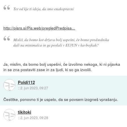
Ter od kje ti ideja, da smo enakopravni
http://pisrs.si/Pis.web/pregledPredpisa...
Misliš, da bomo kot država bolj uspešni, če bomo predsednika
dali na minimalca in ga poslali v EU/UN v kavbojkah?
Ja, mislim, da bomo bolj uspešni, če izvolimo nekoga, ki ni pijavka
in se zna postaviti zase in za ljudi, ki so ga izvolili.
Poldi112
::
2. jun 2023, 09:27
Čestitke, ponovno ti je uspelo, da se povsem izogneš vprašanju.
tikitoki
::
2. jun 2023, 09:28