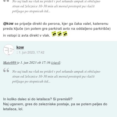
No saj tudi na vlak ne prideš v pol sekunde ampak si običajno
stran od železnice 10-30 min ali moraš prestopit pa vlačit
prtljago po stopnicah itd...
se pripelje direkt do perona, kjer ga čaka valet, kateremu
@kow
preda ključe (on potem gre parkirati avto na oddaljeno parkirišče)
in vstopi iz avta direkt v vlak.
kow
::
1. jun 2023, 17:42
Mato989
je
1. jun 2023 ob 17:36
izjavil
:
No saj tudi na vlak ne prideš v pol sekunde ampak si običajno
stran od železnice 10-30 min ali moraš prestopit pa vlačit
prtljago po stopnicah itd...
In koliko dalec si do letalisca? Si premislil?
Naj uganem, gres do zelezniske postaje, pa se potem peljes do
letalisca, lol.