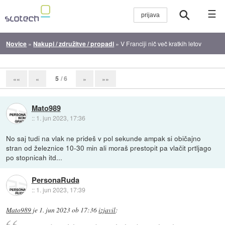
☰
Novice
»
Nakupi / združitve / propadi
»
V Franciji nič več kratkih letov
5
/ 6
««
«
»
»»
Mato989
::
1. jun 2023, 17:36
No saj tudi na vlak ne prideš v pol sekunde ampak si običajno
stran od železnice 10-30 min ali moraš prestopit pa vlačit prtljago
po stopnicah itd...
PersonaRuda
::
1. jun 2023, 17:39
Mato989
je
1. jun 2023 ob 17:36
izjavil
: