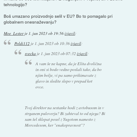
tehnologijo?
Boš umazano proizvodnjo selil v EU? Bo to pomagalo pri
globalnem onesnaževanju?
Moe_Lester
je
1. jun 2023 ob 19:56
izjavil
:
Poldi112
je
1. jun 2023 ob 10:36
izjavil
:
svecka
je
1. jun 2023 ob 07:32
izjavil
:
A vam še ne kapne, da je Elita dvolična
in oni si bodo vedno poslali tako, da bo
njim bolje, vi pa samo prikimavate z
glavo in sledite slepo v prepad kot
ovce.
Tvoj direktor na sestanke hodi z avtobusom in v
strganem puloverju? Bi zahteval to od njega? Bi
sam šel sklepat posel z Yugotom namesto z
Mercedesom, ker "enakopravnost"?