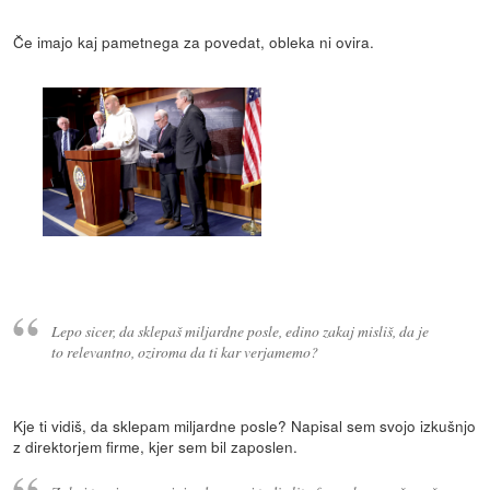
Če imajo kaj pametnega za povedat, obleka ni ovira.
Lepo sicer, da sklepaš miljardne posle, edino zakaj misliš, da je
to relevantno, oziroma da ti kar verjamemo?
Kje ti vidiš, da sklepam miljardne posle? Napisal sem svojo izkušnjo
z direktorjem firme, kjer sem bil zaposlen.