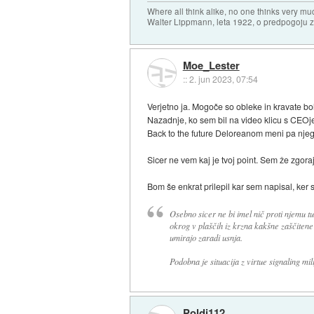
Where all think alike, no one thinks very mu
Walter Lippmann, leta 1922, o predpogoju 
Moe_Lester
::
2. jun 2023, 07:54
Verjetno ja. Mogoče so obleke in kravate bol
Nazadnje, ko sem bil na video klicu s CEOjem
Back to the future Deloreanom meni pa nj
Sicer ne vem kaj je tvoj point. Sem že zgora
Bom še enkrat prilepil kar sem napisal, ker si
Osebno sicer ne bi imel nič proti njemu tudi
okrog v plaščih iz krzna kakšne zaščitene ž
umirajo zaradi usnja.
Podobna je situacija z virtue signaling milij
Poldi112