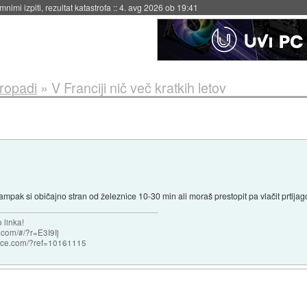
eto za večkratno uporabo
::
4. avg 2026 ob 19:41
propadi
»
V Franciji nič več kratkih letov
ampak si običajno stran od železnice 10-30 min ali moraš prestopit pa vlačit prtljago
 linka!
com/#/?r=E3I9Ij
nce.com/?ref=10161115