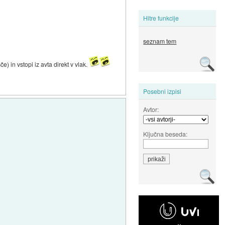
Hitre funkcije
seznam tem
) in vstopi iz avta direkt v vlak.
Posebni izpisi
Avtor:
Ključna beseda: