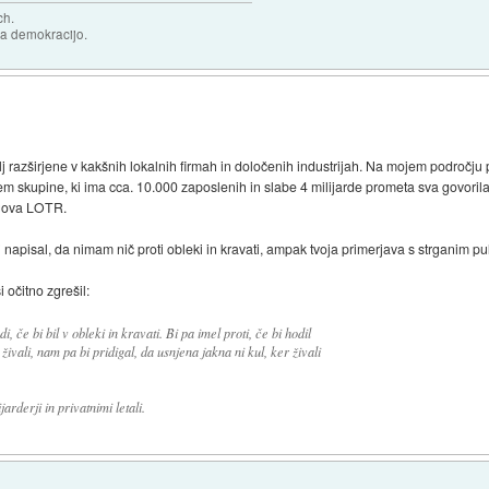
ch.
za demokracijo.
j razširjene v kakšnih lokalnih firmah in določenih industrijah. Na mojem področju pr
 skupine, ki ima cca. 10.000 zaposlenih in slabe 4 milijarde prometa sva govorila o
egova LOTR.
j napisal, da nimam nič proti obleki in kravati, ampak tvoja primerjava s strganim p
 očitno zgrešil:
, če bi bil v obleki in kravati. Bi pa imel proti, če bi hodil
ivali, nam pa bi pridigal, da usnjena jakna ni kul, ker živali
arderji in privatnimi letali.