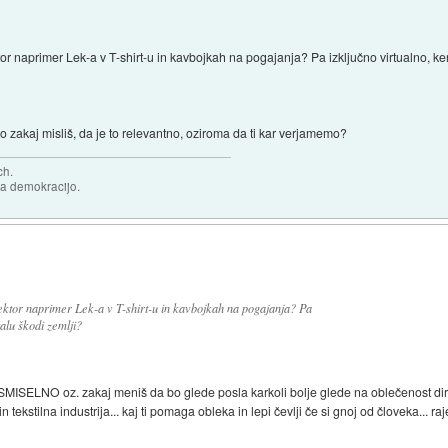
tor naprimer Lek-a v T-shirt-u in kavbojkah na pogajanja? Pa izključno virtualno, ker 
o zakaj misliš, da je to relevantno, oziroma da ti kar verjamemo?
ch.
za demokracijo.
irektor naprimer Lek-a v T-shirt-u in kavbojkah na pogajanja? Pa
talu škodi zemlji?
ESMISELNO oz. zakaj meniš da bo glede posla karkoli bolje glede na oblečenost dir
n tekstilna industrija... kaj ti pomaga obleka in lepi čevlji če si gnoj od človeka... r