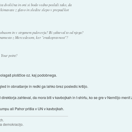
ta dvolična in oni si bodo vedno poslali tako, da
ikimavate z glavo in sledite slepo v prepad kot
tobusom in v strganem puloverju? Bi zahteval to od njega?
m namesto z Mercedesom, ker "enakopravnost"?
. Your point?
 polagaš ploščice oz. kaj podobnega.
izgled in obnašanje in redki ga lahko brez posledic kršijo.
direktorja zahteval, da mora biti v kavbojkah in t-shirtu, ko se gre v Nemčijo menit 
Trumpu ali Pahor prišla v UN v kavbojkah.
ch.
za demokracijo.