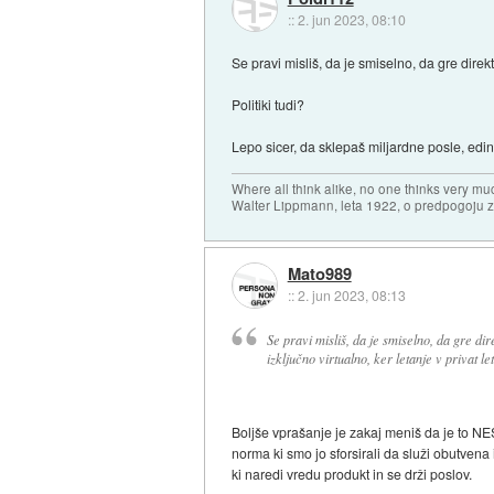
::
2. jun 2023, 08:10
Se pravi misliš, da je smiselno, da gre direk
Politiki tudi?
Lepo sicer, da sklepaš miljardne posle, edin
Where all think alike, no one thinks very mu
Walter Lippmann, leta 1922, o predpogoju 
Mato989
::
2. jun 2023, 08:13
Se pravi misliš, da je smiselno, da gre d
izključno virtualno, ker letanje v privat le
Boljše vprašanje je zakaj meniš da je to N
norma ki smo jo sforsirali da služi obutvena i
ki naredi vredu produkt in se drži poslov.