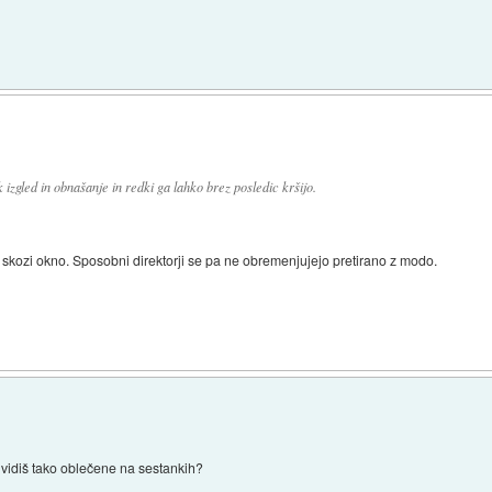
ek izgled in obnašanje in redki ga lahko brez posledic kršijo.
e skozi okno. Sposobni direktorji se pa ne obremenjujejo pretirano z modo.
rm vidiš tako oblečene na sestankih?