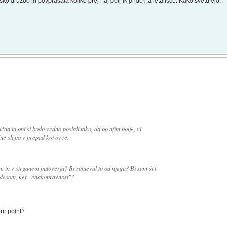
čna in oni si bodo vedno poslali tako, da bo njim bolje, vi
ite slepo v prepad kot ovce.
m in v strganem puloverju? Bi zahteval to od njega? Bi sam šel
edesom, ker "enakopravnost"?
our point?