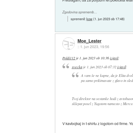
Zgodovina sprememb…
spremenil:
kow
(
1. jun 2023 ob 17:48
)
Moe_Lester
::
1. jun 2023, 19:56
Poldi112
je
1. jun 2023 ob 10:36
izjavil
:
svecka
je
1. jun 2023 ob 07:32
izjavil
:
A vam še ne kapne, da je Elita dvoli
pa samo prikimavate z glavo in sled
Tvoj direktor na sestanke hodi z avtobuso
sklepat posel z Yugotom namesto z Merc
V kavbojkaj in t-shirtu z logotom od firme. Y