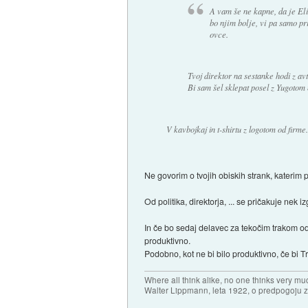
A vam še ne kapne, da je Eli
bo njim bolje, vi pa samo pr
ovce.
Tvoj direktor na sestanke hodi z av
Bi sam šel sklepat posel z Yugoto
V kavbojkaj in t-shirtu z logotom od firme
Ne govorim o tvojih obiskih strank, katerim
Od politika, direktorja, ... se pričakuje nek 
In če bo sedaj delavec za tekočim trakom od 
produktivno.
Podobno, kot ne bi bilo produktivno, če bi 
Where all think alike, no one thinks very mu
Walter Lippmann, leta 1922, o predpogoju 