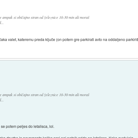
de ampak si običajno stran od železnice 10-30 min ali moraš
...
čaka valet, kateremu preda ključe (on potem gre parkirati avto na oddaljeno parkirišče
de ampak si običajno stran od železnice 10-30 min ali moraš
...
e potem peljes do letalisca, lol.
sko druzbo in povprasata koliko prej naj potnik pride na letalisce. Kako svetujejo.