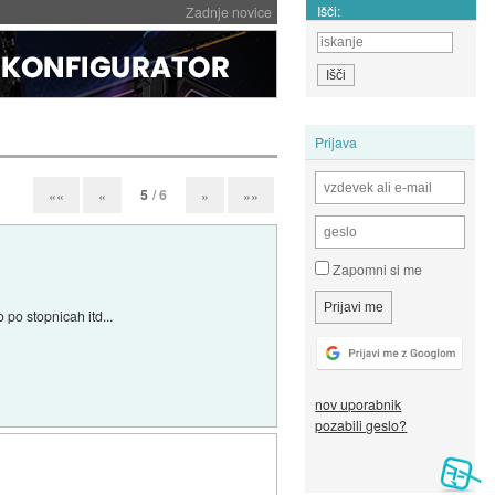
Išči:
Zadnje novice
Prijava
5
/ 6
««
«
»
»»
Zapomni si me
 po stopnicah itd...
nov uporabnik
pozabili geslo?