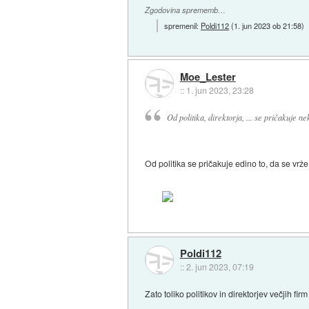
Zgodovina sprememb…
spremenil:
Poldi112
(
1. jun 2023 ob 21:58
)
Moe_Lester
::
1. jun 2023, 23:28
Od politika, direktorja, ... se pričakuje n
Od politika se pričakuje edino to, da se vrž
Poldi112
::
2. jun 2023, 07:19
Zato toliko politikov in direktorjev večjih fi