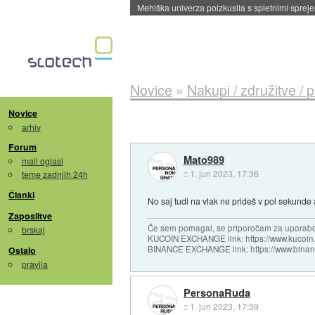
Evropska vesoljska agencija razvija svojo rak
Novice
»
Nakupi / združitve / 
Novice
arhiv
Forum
Mato989
mali oglasi
::
1. jun 2023, 17:36
teme zadnjih 24h
Članki
No saj tudi na vlak ne prideš v pol sekunde 
Zaposlitve
Če sem pomagal, se priporočam za uporabo
brskaj
KUCOIN EXCHANGE link: https://www.kucoin.
BINANCE EXCHANGE link: https://www.bina
Ostalo
pravila
PersonaRuda
::
1. jun 2023, 17:39