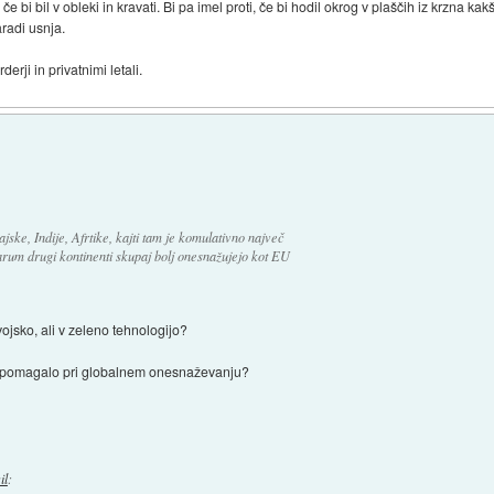
če bi bil v obleki in kravati. Bi pa imel proti, če bi hodil okrog v plaščih iz krzna ka
aradi usnja.
derji in privatnimi letali.
ajske, Indije, Afrtike, kajti tam je komulativno največ
rum drugi kontinenti skupaj bolj onesnažujejo kot EU
vojsko, ali v zeleno tehnologijo?
o pomagalo pri globalnem onesnaževanju?
il
: