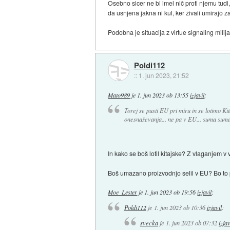
Osebno sicer ne bi imel nič proti njemu tudi, 
da usnjena jakna ni kul, ker živali umirajo z
Podobna je situacija z virtue signaling milijar
Poldi112
::
1. jun 2023, 21:52
Mato989
je
1. jun 2023 ob 13:55
izjavil
:
Torej se pusti EU pri miru in se lotimo Kit
onesnaževanja... ne pa v EU... suma suma
In kako se boš lotil kitajske? Z vlaganjem v 
Boš umazano proizvodnjo selil v EU? Bo t
Moe_Lester
je
1. jun 2023 ob 19:56
izjavil
:
Poldi112
je
1. jun 2023 ob 10:36
izjavil
:
svecka
je
1. jun 2023 ob 07:32
izjav