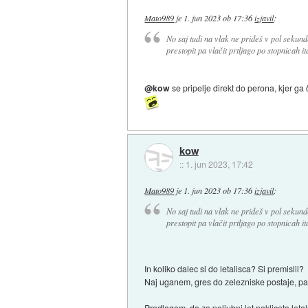
Mato989
je
1. jun 2023 ob 17:36
izjavil
:
No saj tudi na vlak ne prideš v pol sekun
prestopit pa vlačit prtljago po stopnicah itd
@kow
se pripelje direkt do perona, kjer ga 
kow
::
1. jun 2023, 17:42
Mato989
je
1. jun 2023 ob 17:36
izjavil
:
No saj tudi na vlak ne prideš v pol sekun
prestopit pa vlačit prtljago po stopnicah itd
In koliko dalec si do letalisca? Si premislil?
Naj uganem, gres do zelezniske postaje, pa s
Predlagam, da za poljubni let pokliceta letal