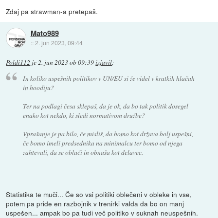
Zdaj pa strawman-a pretepaš.
Mato989
::
2. jun 2023, 09:44
Poldi112
je
2. jun 2023 ob 09:39
izjavil
:
In koliko uspešnih politikov v UN/EU si že videl v kratkih hlačah
in hoodiju?
Ter na podlagi česa sklepaš, da je ok, da bo tak politik dosegel
enako kot nekdo, ki sledi normativom družbe?
Vprašanje je pa bilo, če misliš, da bomo kot država bolj uspešni,
če bomo imeli predsednika na minimalcu ter bomo od njega
zahtevali, da se oblači in obnaša kot delavec.
Statistika te muči... Če so vsi politiki oblečeni v obleke in vse,
potem pa pride en razbojnik v trenirki valda da bo on manj
uspešen... ampak bo pa tudi več politiko v suknah neuspešnih.