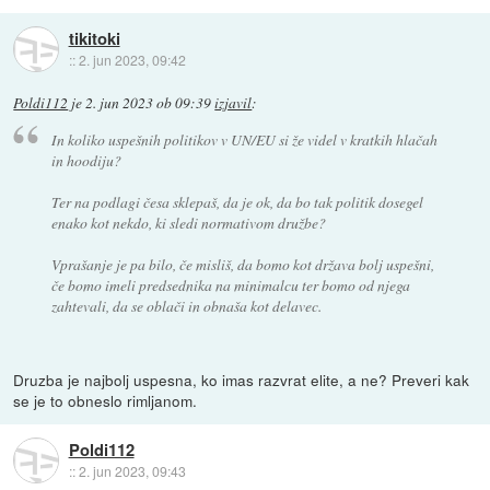
tikitoki
::
2. jun 2023, 09:42
Poldi112
je
2. jun 2023 ob 09:39
izjavil
:
In koliko uspešnih politikov v UN/EU si že videl v kratkih hlačah
in hoodiju?
Ter na podlagi česa sklepaš, da je ok, da bo tak politik dosegel
enako kot nekdo, ki sledi normativom družbe?
Vprašanje je pa bilo, če misliš, da bomo kot država bolj uspešni,
če bomo imeli predsednika na minimalcu ter bomo od njega
zahtevali, da se oblači in obnaša kot delavec.
Druzba je najbolj uspesna, ko imas razvrat elite, a ne? Preveri kak
se je to obneslo rimljanom.
Poldi112
::
2. jun 2023, 09:43