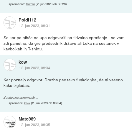
spremenilo:
tikitoki
(
2. jun 2023 ob 08:28
)
Poldi112
::
2. jun 2023, 08:31
Še kar pa nihče ne upa odgovoriti na tirivalno vprašanje - se vam
zdi pametno, da gre predsednik države ali Leka na sestanek v
kavbojkah in T-shirtu.
kow
::
2. jun 2023, 08:34
Ker poznajo odgovor. Druzba pac tako funkcionira, da ni vseeno
kako izgledas.
Zgodovina sprememb…
spremenil:
kow
(
2. jun 2023 ob 08:34
)
Mato989
::
2. jun 2023, 08:35