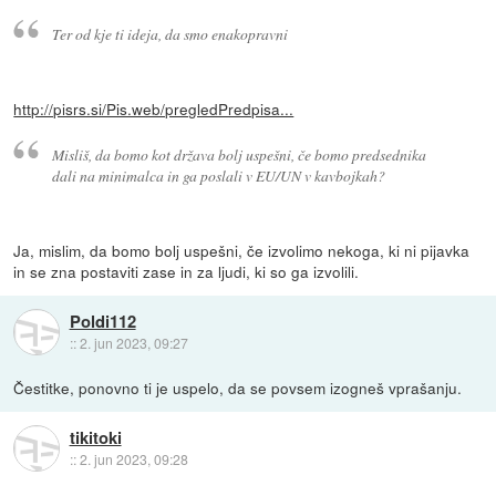
Ter od kje ti ideja, da smo enakopravni
http://pisrs.si/Pis.web/pregledPredpisa...
Misliš, da bomo kot država bolj uspešni, če bomo predsednika
dali na minimalca in ga poslali v EU/UN v kavbojkah?
Ja, mislim, da bomo bolj uspešni, če izvolimo nekoga, ki ni pijavka
in se zna postaviti zase in za ljudi, ki so ga izvolili.
Poldi112
::
2. jun 2023, 09:27
Čestitke, ponovno ti je uspelo, da se povsem izogneš vprašanju.
tikitoki
::
2. jun 2023, 09:28