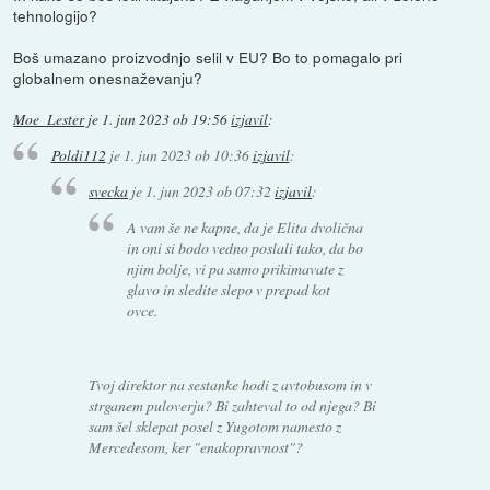
tehnologijo?
Boš umazano proizvodnjo selil v EU? Bo to pomagalo pri
globalnem onesnaževanju?
Moe_Lester
je
1. jun 2023 ob 19:56
izjavil
:
Poldi112
je
1. jun 2023 ob 10:36
izjavil
:
svecka
je
1. jun 2023 ob 07:32
izjavil
:
A vam še ne kapne, da je Elita dvolična
in oni si bodo vedno poslali tako, da bo
njim bolje, vi pa samo prikimavate z
glavo in sledite slepo v prepad kot
ovce.
Tvoj direktor na sestanke hodi z avtobusom in v
strganem puloverju? Bi zahteval to od njega? Bi
sam šel sklepat posel z Yugotom namesto z
Mercedesom, ker "enakopravnost"?