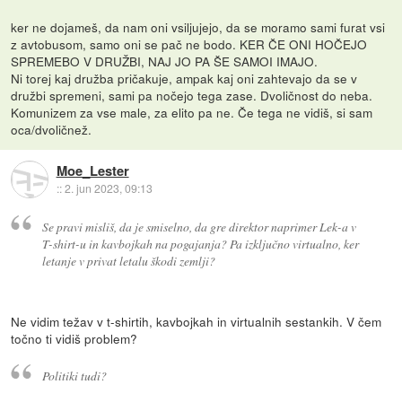
ker ne dojameš, da nam oni vsiljujejo, da se moramo sami furat vsi
z avtobusom, samo oni se pač ne bodo. KER ČE ONI HOČEJO
SPREMEBO V DRUŽBI, NAJ JO PA ŠE SAMOI IMAJO.
Ni torej kaj družba pričakuje, ampak kaj oni zahtevajo da se v
družbi spremeni, sami pa nočejo tega zase. Dvoličnost do neba.
Komunizem za vse male, za elito pa ne. Če tega ne vidiš, si sam
oca/dvoličnež.
Moe_Lester
::
2. jun 2023, 09:13
Se pravi misliš, da je smiselno, da gre direktor naprimer Lek-a v
T-shirt-u in kavbojkah na pogajanja? Pa izključno virtualno, ker
letanje v privat letalu škodi zemlji?
Ne vidim težav v t-shirtih, kavbojkah in virtualnih sestankih. V čem
točno ti vidiš problem?
Politiki tudi?