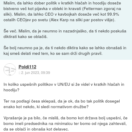
Mislim, da lahko dober politik v kratkih hlačah in hoodiju doseže
bistveno več kot pijavka v obleki in kravati (Fetterman zgoraj na
sliki). Mislim, da lahko CEO v kavbojkah doseže več kot 99.9%
ostalih CEOjev po svetu (Alex Karp na sliki par postov višje).
Še več. Mislim, da je neumno in nazadnjaško, da ti nekdo poskuša
diktirati kako se oblačiš.
Še bolj neumno pa je, da ti nekdo diktira kako se lahko obnašaš in
kaj smeš delati med tem, ko se sam drži drugih pravil.
Poldi112
::
2. jun 2023, 09:39
In koliko uspešnih politikov v UN/EU si že videl v kratkih hlačah in
hoodiju?
Ter na podlagi česa sklepaš, da je ok, da bo tak politik dosegel
enako kot nekdo, ki sledi normativom družbe?
Vprašanje je pa bilo, če misliš, da bomo kot država bolj uspešni, če
bomo imeli predsednika na minimalcu ter bomo od njega zahtevali,
da se oblači in obnaša kot delavec.