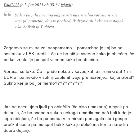
Poldi112
je
2. jun 2023 ob 08:31
izjavil
:
Še kar pa nihče ne upa odgovoriti na tirivalno vprašanje - se
vam zdi pametno, da gre predsednik države ali Leka na sestanek
v kavbojkah in T-shirtu.
Zagotovo se mi ne zdi nespametno... pomembno je kaj bo na
sestanku z LEK uredil... če ne bo nič je vseeno kako je oblečen, če
bo kaj zrihtal je pa spet vseeno kako bo oblečen...
Vprašaj se tako: Če ti pride nekdo v kavbojkah ali trenirki dat 1 mil
EUR ali pa nekdo v suknji zaplenit tvoje premoženje... kaj bi izbral?
Sukno ker je bolj primerno???????????
Jaz ne ocenjujem ljudi po oblačilih (če niso umazana) ampak po
dejanjih, če bo oseba s sukno nekoga umorila me baš boli k da je
lepo oblečen, če bo pa oseba v trenirkah pomagala stari gospe
prečkat cesto pa me spet boli k kako je oblečena ker je naredila
dobro dejanje