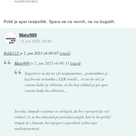
oca/dvoličnež.
Poldi je spet realpolitik. Spara se na revnih, ne na bogatih.
Mato989
::
2. jun 2023, 09:30
Poldi112
je
2. jun 2023 ob 09:07
izjavil
:
Mato989
je
2. jun 2023 ob 08:35
izjavil
:
Zagotovo se mi ne zdi nespametno... pomembno je
kaj bo na sestanku z LEK uredil... če ne bo nič je
vseeno kako je oblečen, če bo kaj zrihtal je pa spet
vseeno kako bo oblečen...
Seveda. Ampak verjetno se strinjaš, da bo v povprečju več
zrihtal, če se bo obnašal po pričakovanjih, kot če bo prišel
strgan in z busom, ker njegovi zaposleni zahtevajo
enakopravnost.