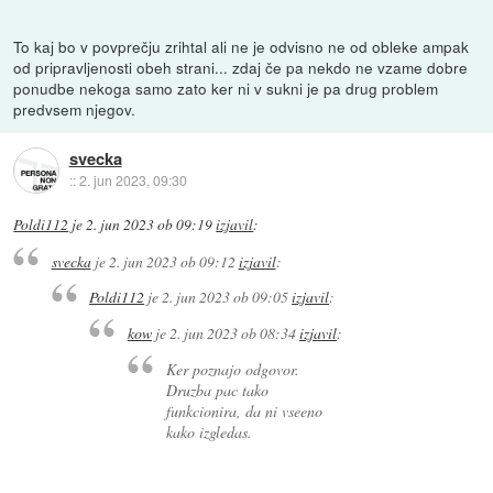
To kaj bo v povprečju zrihtal ali ne je odvisno ne od obleke ampak
od pripravljenosti obeh strani... zdaj če pa nekdo ne vzame dobre
ponudbe nekoga samo zato ker ni v sukni je pa drug problem
predvsem njegov.
svecka
::
2. jun 2023, 09:30
Poldi112
je
2. jun 2023 ob 09:19
izjavil
:
svecka
je
2. jun 2023 ob 09:12
izjavil
:
Poldi112
je
2. jun 2023 ob 09:05
izjavil
:
kow
je
2. jun 2023 ob 08:34
izjavil
:
Ker poznajo odgovor.
Druzba pac tako
funkcionira, da ni vseeno
kako izgledas.