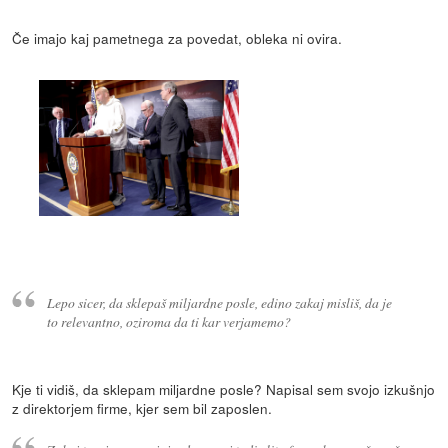
Če imajo kaj pametnega za povedat, obleka ni ovira.
Lepo sicer, da sklepaš miljardne posle, edino zakaj misliš, da je
to relevantno, oziroma da ti kar verjamemo?
Kje ti vidiš, da sklepam miljardne posle? Napisal sem svojo izkušnjo
z direktorjem firme, kjer sem bil zaposlen.