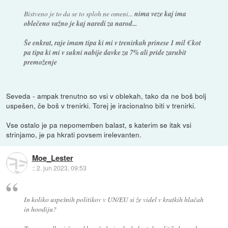
Bistveno je to da se to sploh ne omeni...
nima veze kaj ima
oblečeno važno je kaj naredi za narod...
Še enkrat, raje imam tipa ki mi v trenirkah prinese 1 mil € kot
pa tipa ki mi v sukni nabije davke za 7% ali pride zarubit
premoženje
Seveda - ampak trenutno so vsi v oblekah, tako da ne boš bolj
uspešen, če boš v trenirki. Torej je iracionalno biti v trenirki.
Vse ostalo je pa nepomemben balast, s katerim se itak vsi
strinjamo, je pa hkrati povsem irelevanten.
Moe_Lester
::
2. jun 2023, 09:53
In koliko uspešnih politikov v UN/EU si že videl v kratkih hlačah
in hoodiju?