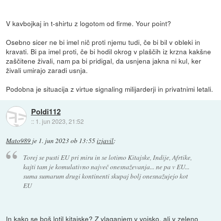
V kavbojkaj in t-shirtu z logotom od firme. Your point?
Osebno sicer ne bi imel nič proti njemu tudi, če bi bil v obleki in
kravati. Bi pa imel proti, če bi hodil okrog v plaščih iz krzna kakšne
zaščitene živali, nam pa bi pridigal, da usnjena jakna ni kul, ker
živali umirajo zaradi usnja.
Podobna je situacija z virtue signaling milijarderji in privatnimi letali.
Poldi112
::
1. jun 2023, 21:52
Mato989
je
1. jun 2023 ob 13:55
izjavil
:
Torej se pusti EU pri miru in se lotimo Kitajske, Indije, Afrtike,
kajti tam je komulativno največ onesnaževanja... ne pa v EU...
suma sumarum drugi kontinenti skupaj bolj onesnažujejo kot
EU
In kako se boš lotil kitajske? Z vlaganjem v vojsko, ali v zeleno