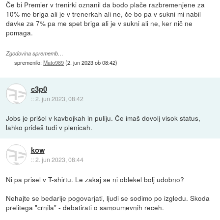
Če bi Premier v trenirki oznanil da bodo plače razbremenjene za
10% me briga ali je v trenerkah ali ne, če bo pa v sukni mi nabil
davke za 7% pa me spet briga ali je v sukni ali ne, ker nič ne
pomaga.
Zgodovina sprememb…
spremenilo:
Mato989
(
2. jun 2023 ob 08:42
)
c3p0
::
2. jun 2023, 08:42
Jobs je prišel v kavbojkah in puliju. Če imaš dovolj visok status,
lahko prideš tudi v plenicah.
kow
::
2. jun 2023, 08:44
Ni pa prisel v T-shirtu. Le zakaj se ni oblekel bolj udobno?
Nehajte se bedarije pogovarjati, ljudi se sodimo po izgledu. Skoda
prelitega "crnila" - debatirati o samoumevnih receh.