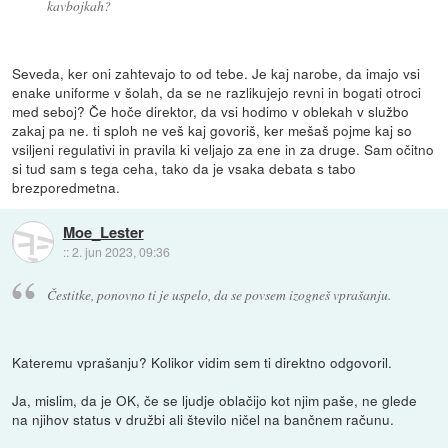
kavbojkah?
Seveda, ker oni zahtevajo to od tebe. Je kaj narobe, da imajo vsi
enake uniforme v šolah, da se ne razlikujejo revni in bogati otroci
med seboj? Če hoče direktor, da vsi hodimo v oblekah v službo
zakaj pa ne. ti sploh ne veš kaj govoriš, ker mešaš pojme kaj so
vsiljeni regulativi in pravila ki veljajo za ene in za druge. Sam očitno
si tud sam s tega ceha, tako da je vsaka debata s tabo
brezporedmetna.
Moe_Lester
::
2. jun 2023, 09:36
Čestitke, ponovno ti je uspelo, da se povsem izogneš vprašanju.
Kateremu vprašanju? Kolikor vidim sem ti direktno odgovoril.
Ja, mislim, da je OK, če se ljudje oblačijo kot njim paše, ne glede
na njihov status v družbi ali število ničel na bančnem računu.