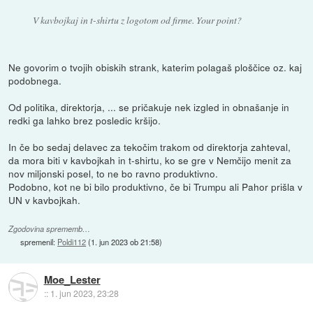
V kavbojkaj in t-shirtu z logotom od firme. Your point?
Ne govorim o tvojih obiskih strank, katerim polagaš ploščice oz. kaj
podobnega.
Od politika, direktorja, ... se pričakuje nek izgled in obnašanje in
redki ga lahko brez posledic kršijo.
In če bo sedaj delavec za tekočim trakom od direktorja zahteval,
da mora biti v kavbojkah in t-shirtu, ko se gre v Nemčijo menit za
nov miljonski posel, to ne bo ravno produktivno.
Podobno, kot ne bi bilo produktivno, če bi Trumpu ali Pahor prišla v
UN v kavbojkah.
Zgodovina sprememb…
spremenil:
Poldi112
(
1. jun 2023 ob 21:58
)
Moe_Lester
::
1. jun 2023, 23:28