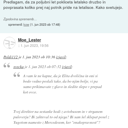
Predlagam, da za poljubni let pokliceta letalsko druzbo in
povprasata koliko prej naj potnik pride na letalisce. Kako svetujejo.
Zgodovina sprememb…
spremenil:
kow
(
1. jun 2023 ob 17:48
)
Moe_Lester
::
1. jun 2023, 19:56
Poldi112
je
1. jun 2023 ob 10:36
izjavil
:
svecka
je
1. jun 2023 ob 07:32
izjavil
:
A vam še ne kapne, da je Elita dvolična in oni si
bodo vedno poslali tako, da bo njim bolje, vi pa
samo prikimavate z glavo in sledite slepo v prepad
kot ovce.
Tvoj direktor na sestanke hodi z avtobusom in v strganem
puloverju? Bi zahteval to od njega? Bi sam šel sklepat posel z
Yugotom namesto z Mercedesom, ker "enakopravnost"?