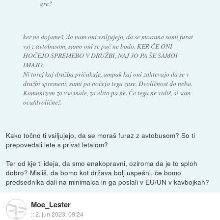
gre?
ker ne dojameš, da nam oni vsiljujejo, da se moramo sami furat
vsi z avtobusom, samo oni se pač ne bodo. KER ČE ONI
HOČEJO SPREMEBO V DRUŽBI, NAJ JO PA ŠE SAMOI
IMAJO.
Ni torej kaj družba pričakuje, ampak kaj oni zahtevajo da se v
družbi spremeni, sami pa nočejo tega zase. Dvoličnost do neba.
Komunizem za vse male, za elito pa ne. Če tega ne vidiš, si sam
oca/dvoličnež.
Kako točno ti vsiljujejo, da se moraš furaz z avtobusom? So ti
prepovedali lete s privat letalom?
Ter od kje ti ideja, da smo enakopravni, oziroma da je to sploh
dobro? Misliš, da bomo kot država bolj uspešni, če bomo
predsednika dali na minimalca in ga poslali v EU/UN v kavbojkah?
Moe_Lester
::
2. jun 2023, 09:24