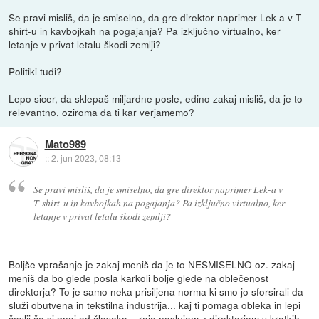
Se pravi misliš, da je smiselno, da gre direktor naprimer Lek-a v T-
shirt-u in kavbojkah na pogajanja? Pa izključno virtualno, ker
letanje v privat letalu škodi zemlji?
Politiki tudi?
Lepo sicer, da sklepaš miljardne posle, edino zakaj misliš, da je to
relevantno, oziroma da ti kar verjamemo?
Mato989
::
2. jun 2023, 08:13
Se pravi misliš, da je smiselno, da gre direktor naprimer Lek-a v
T-shirt-u in kavbojkah na pogajanja? Pa izključno virtualno, ker
letanje v privat letalu škodi zemlji?
Boljše vprašanje je zakaj meniš da je to NESMISELNO oz. zakaj
meniš da bo glede posla karkoli bolje glede na oblečenost
direktorja? To je samo neka prisiljena norma ki smo jo sforsirali da
služi obutvena in tekstilna industrija... kaj ti pomaga obleka in lepi
čevlji če si gnoj od človeka... raje poslujem z direktorjem v kratkih