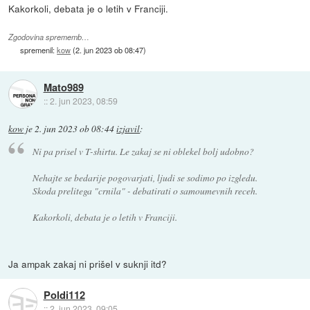
Kakorkoli, debata je o letih v Franciji.
Zgodovina sprememb…
spremenil:
kow
(
2. jun 2023 ob 08:47
)
Mato989
::
2. jun 2023, 08:59
kow
je
2. jun 2023 ob 08:44
izjavil
:
Ni pa prisel v T-shirtu. Le zakaj se ni oblekel bolj udobno?
Nehajte se bedarije pogovarjati, ljudi se sodimo po izgledu.
Skoda prelitega "crnila" - debatirati o samoumevnih receh.
Kakorkoli, debata je o letih v Franciji.
Ja ampak zakaj ni prišel v suknji itd?
Poldi112
::
2. jun 2023, 09:05