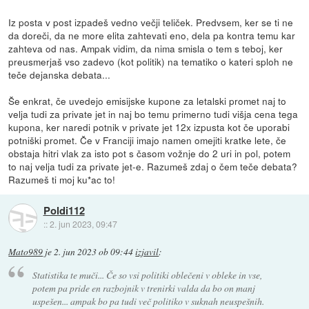
Iz posta v post izpadeš vedno večji teliček. Predvsem, ker se ti ne
da doreči, da ne more elita zahtevati eno, dela pa kontra temu kar
zahteva od nas. Ampak vidim, da nima smisla o tem s teboj, ker
preusmerjaš vso zadevo (kot politik) na tematiko o kateri sploh ne
teče dejanska debata...
Še enkrat, če uvedejo emisijske kupone za letalski promet naj to
velja tudi za private jet in naj bo temu primerno tudi višja cena tega
kupona, ker naredi potnik v private jet 12x izpusta kot če uporabi
potniški promet. Če v Franciji imajo namen omejiti kratke lete, če
obstaja hitri vlak za isto pot s časom vožnje do 2 uri in pol, potem
to naj velja tudi za private jet-e. Razumeš zdaj o čem teče debata?
Razumeš ti moj ku*ac to!
Poldi112
::
2. jun 2023, 09:47
Mato989
je
2. jun 2023 ob 09:44
izjavil
:
Statistika te muči... Če so vsi politiki oblečeni v obleke in vse,
potem pa pride en razbojnik v trenirki valda da bo on manj
uspešen... ampak bo pa tudi več politiko v suknah neuspešnih.