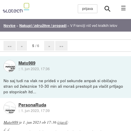
☰
Novice
»
Nakupi / združitve / propadi
»
V Franciji nič več kratkih letov
5
/ 6
««
«
»
»»
Mato989
::
1. jun 2023, 17:36
No saj tudi na vlak ne prideš v pol sekunde ampak si običajno
stran od železnice 10-30 min ali moraš prestopit pa vlačit prtljago
po stopnicah itd...
PersonaRuda
::
1. jun 2023, 17:39
Mato989
je
1. jun 2023 ob 17:36
izjavil
: