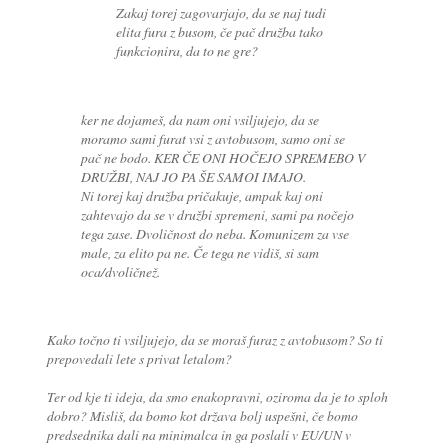
Zakaj torej zagovarjajo, da se naj tudi
elita fura z busom, če pač družba tako
funkcionira, da to ne gre?
ker ne dojameš, da nam oni vsiljujejo, da se
moramo sami furat vsi z avtobusom, samo oni se
pač ne bodo. KER ČE ONI HOČEJO SPREMEBO V
DRUŽBI, NAJ JO PA ŠE SAMOI IMAJO.
Ni torej kaj družba pričakuje, ampak kaj oni
zahtevajo da se v družbi spremeni, sami pa nočejo
tega zase. Dvoličnost do neba. Komunizem za vse
male, za elito pa ne. Če tega ne vidiš, si sam
oca/dvoličnež.
Kako točno ti vsiljujejo, da se moraš furaz z avtobusom? So ti
prepovedali lete s privat letalom?
Ter od kje ti ideja, da smo enakopravni, oziroma da je to sploh
dobro? Misliš, da bomo kot država bolj uspešni, če bomo
predsednika dali na minimalca in ga poslali v EU/UN v