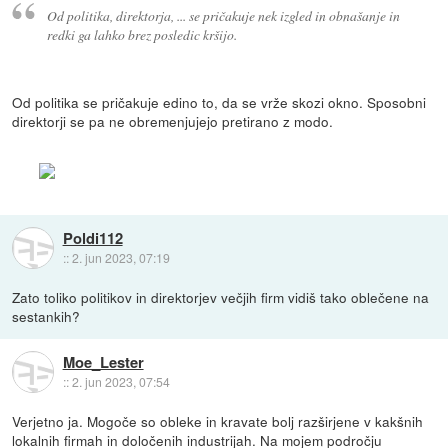
Od politika, direktorja, ... se pričakuje nek izgled in obnašanje in
redki ga lahko brez posledic kršijo.
Od politika se pričakuje edino to, da se vrže skozi okno. Sposobni
direktorji se pa ne obremenjujejo pretirano z modo.
Poldi112
::
2. jun 2023, 07:19
Zato toliko politikov in direktorjev večjih firm vidiš tako oblečene na
sestankih?
Moe_Lester
::
2. jun 2023, 07:54
Verjetno ja. Mogoče so obleke in kravate bolj razširjene v kakšnih
lokalnih firmah in določenih industrijah. Na mojem področju