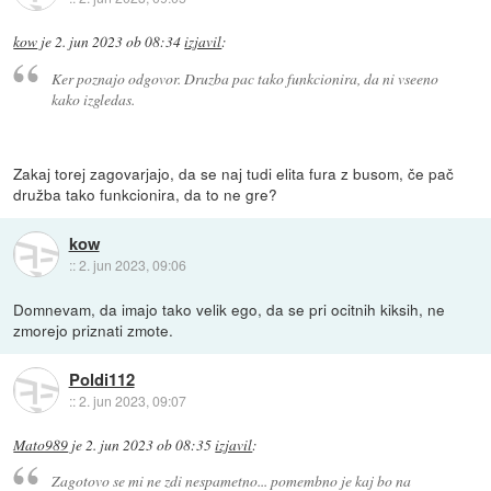
kow
je
2. jun 2023 ob 08:34
izjavil
:
Ker poznajo odgovor. Druzba pac tako funkcionira, da ni vseeno
kako izgledas.
Zakaj torej zagovarjajo, da se naj tudi elita fura z busom, če pač
družba tako funkcionira, da to ne gre?
kow
::
2. jun 2023, 09:06
Domnevam, da imajo tako velik ego, da se pri ocitnih kiksih, ne
zmorejo priznati zmote.
Poldi112
::
2. jun 2023, 09:07
Mato989
je
2. jun 2023 ob 08:35
izjavil
:
Zagotovo se mi ne zdi nespametno... pomembno je kaj bo na