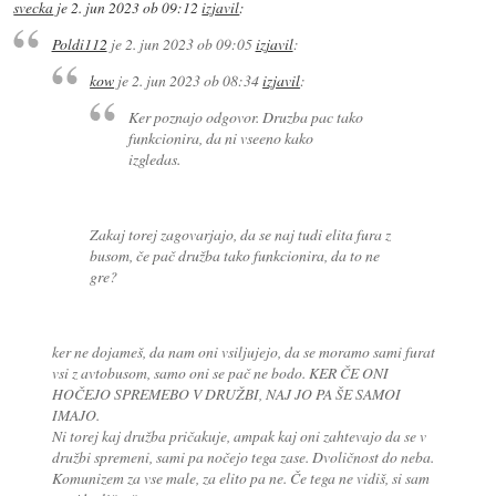
svecka
je
2. jun 2023 ob 09:12
izjavil
:
Poldi112
je
2. jun 2023 ob 09:05
izjavil
:
kow
je
2. jun 2023 ob 08:34
izjavil
:
Ker poznajo odgovor. Druzba pac tako
funkcionira, da ni vseeno kako
izgledas.
Zakaj torej zagovarjajo, da se naj tudi elita fura z
busom, če pač družba tako funkcionira, da to ne
gre?
ker ne dojameš, da nam oni vsiljujejo, da se moramo sami furat
vsi z avtobusom, samo oni se pač ne bodo. KER ČE ONI
HOČEJO SPREMEBO V DRUŽBI, NAJ JO PA ŠE SAMOI
IMAJO.
Ni torej kaj družba pričakuje, ampak kaj oni zahtevajo da se v
družbi spremeni, sami pa nočejo tega zase. Dvoličnost do neba.
Komunizem za vse male, za elito pa ne. Če tega ne vidiš, si sam