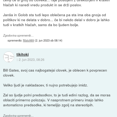
hlačah ki naredi vredu produkt in se drži poslov.
Janša in Golob sta tudi lepo oblečena pa sta ima oba gnoja od
politikov ki ne delata v dobro... če bi nekdo delal v dobro je lahko
tudi v kratkih hlačah, samo da bo ljudem bolje.
Zgodovina sprememb…
spremenilo:
Mato989
(
2. jun 2023 ob 08:14
)
tikitoki
::
2. jun 2023, 08:26
Bill Gates, svoj cas najbogatejsi clovek, je oblecen k povprecen
clovek.
Veliko ljudi je nakladacev, ti nujno potrebujejo imidz.
Zal so ljudje polni predsodkov, to je tudi edini razlog, da se moras
oblaciti primerno polozaju. V nasprotnem primeru imajo lahko
avtomaticno predsodke, ki temeljijo zgolj na stereotipih.
Zgodovina sprememb…