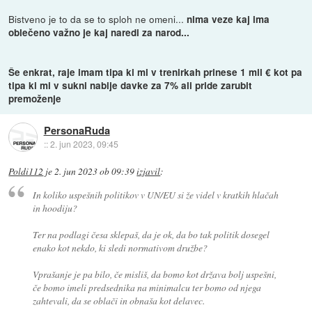
Bistveno je to da se to sploh ne omeni...
nima veze kaj ima
oblečeno važno je kaj naredi za narod...
Še enkrat, raje imam tipa ki mi v trenirkah prinese 1 mil € kot pa
tipa ki mi v sukni nabije davke za 7% ali pride zarubit
premoženje
PersonaRuda
::
2. jun 2023, 09:45
Poldi112
je
2. jun 2023 ob 09:39
izjavil
:
In koliko uspešnih politikov v UN/EU si že videl v kratkih hlačah
in hoodiju?
Ter na podlagi česa sklepaš, da je ok, da bo tak politik dosegel
enako kot nekdo, ki sledi normativom družbe?
Vprašanje je pa bilo, če misliš, da bomo kot država bolj uspešni,
če bomo imeli predsednika na minimalcu ter bomo od njega
zahtevali, da se oblači in obnaša kot delavec.