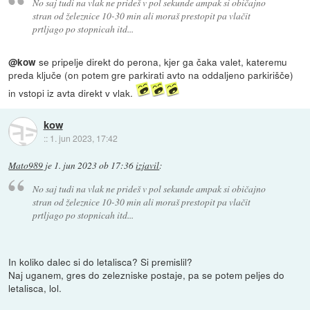
No saj tudi na vlak ne prideš v pol sekunde ampak si običajno
stran od železnice 10-30 min ali moraš prestopit pa vlačit
prtljago po stopnicah itd...
se pripelje direkt do perona, kjer ga čaka valet, kateremu
@kow
preda ključe (on potem gre parkirati avto na oddaljeno parkirišče)
in vstopi iz avta direkt v vlak.
kow
::
1. jun 2023, 17:42
Mato989
je
1. jun 2023 ob 17:36
izjavil
:
No saj tudi na vlak ne prideš v pol sekunde ampak si običajno
stran od železnice 10-30 min ali moraš prestopit pa vlačit
prtljago po stopnicah itd...
In koliko dalec si do letalisca? Si premislil?
Naj uganem, gres do zelezniske postaje, pa se potem peljes do
letalisca, lol.