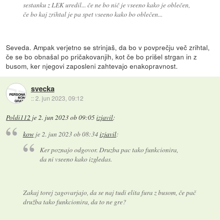
sestanku z LEK uredil... če ne bo nič je vseeno kako je oblečen,
če bo kaj zrihtal je pa spet vseeno kako bo oblečen...
Seveda. Ampak verjetno se strinjaš, da bo v povprečju več zrihtal,
če se bo obnašal po pričakovanjih, kot če bo prišel strgan in z
busom, ker njegovi zaposleni zahtevajo enakopravnost.
svecka
::
2. jun 2023, 09:12
Poldi112
je
2. jun 2023 ob 09:05
izjavil
:
kow
je
2. jun 2023 ob 08:34
izjavil
:
Ker poznajo odgovor. Druzba pac tako funkcionira,
da ni vseeno kako izgledas.
Zakaj torej zagovarjajo, da se naj tudi elita fura z busom, če pač
družba tako funkcionira, da to ne gre?