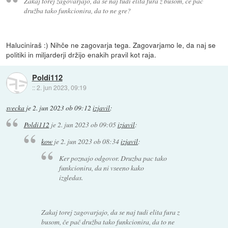
Zakaj torej zagovarjajo, da se naj tudi elita fura z busom, če pač
družba tako funkcionira, da to ne gre?
Haluciniraš :) Nihče ne zagovarja tega. Zagovarjamo le, da naj se
politiki in miljarderji držijo enakih pravil kot raja.
Poldi112
::
2. jun 2023, 09:19
svecka
je
2. jun 2023 ob 09:12
izjavil
:
Poldi112
je
2. jun 2023 ob 09:05
izjavil
:
kow
je
2. jun 2023 ob 08:34
izjavil
:
Ker poznajo odgovor. Druzba pac tako
funkcionira, da ni vseeno kako
izgledas.
Zakaj torej zagovarjajo, da se naj tudi elita fura z
busom, če pač družba tako funkcionira, da to ne