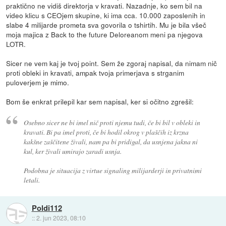
praktično ne vidiš direktorja v kravati. Nazadnje, ko sem bil na
video klicu s CEOjem skupine, ki ima cca. 10.000 zaposlenih in
slabe 4 milijarde prometa sva govorila o tshirtih. Mu je bila všeč
moja majica z Back to the future Deloreanom meni pa njegova
LOTR.
Sicer ne vem kaj je tvoj point. Sem že zgoraj napisal, da nimam nič
proti obleki in kravati, ampak tvoja primerjava s strganim
puloverjem je mimo.
Bom še enkrat prilepil kar sem napisal, ker si očitno zgrešil:
Osebno sicer ne bi imel nič proti njemu tudi, če bi bil v obleki in
kravati. Bi pa imel proti, če bi hodil okrog v plaščih iz krzna
kakšne zaščitene živali, nam pa bi pridigal, da usnjena jakna ni
kul, ker živali umirajo zaradi usnja.
Podobna je situacija z virtue signaling milijarderji in privatnimi
letali.
Poldi112
::
2. jun 2023, 08:10