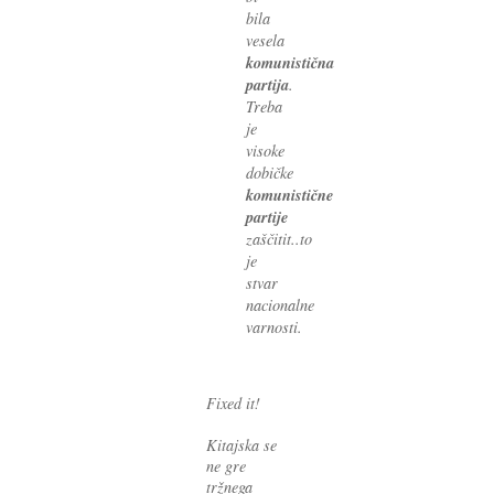
bila
vesela
komunistična
partija
.
Treba
je
visoke
dobičke
komunistične
partije
zaščitit..to
je
stvar
nacionalne
varnosti.
Fixed it!
Kitajska se
ne gre
tržnega