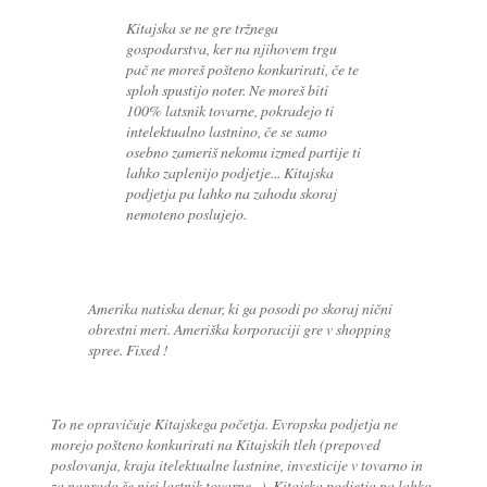
Kitajska se ne gre tržnega
gospodarstva, ker na njihovem trgu
pač ne moreš pošteno konkurirati, če te
sploh spustijo noter. Ne moreš biti
100% latsnik tovarne, pokradejo ti
intelektualno lastnino, če se samo
osebno zameriš nekomu izmed partije ti
lahko zaplenijo podjetje... Kitajska
podjetja pa lahko na zahodu skoraj
nemoteno poslujejo.
Amerika natiska denar, ki ga posodi po skoraj nični
obrestni meri. Ameriška korporaciji gre v shopping
spree. Fixed !
To ne opravičuje Kitajskega početja. Evropska podjetja ne
morejo pošteno konkurirati na Kitajskih tleh (prepoved
poslovanja, kraja itelektualne lastnine, investicije v tovarno in
za nagrado še nisi lastnik tovarne...). Kitajska podjetja pa lahko