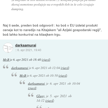
skoraj nemoteno poslujejo na evropskih tleh in še celo izvajajo
dumping.
Naj ti sede, preden boš odgovoril : ko boš v EU izdelal produkt
ceneje kot to naredijo na Kitajskem "ali Azijski gospodarski regiji",
boš lahko konkuriral na kitasjkem trgu.
darksamurai
::
6. apr 2021, 19:40
Mr.B
je
6. apr 2021 ob 18:40
izjavil
:
darksamurai
je
6. apr 2021 ob 12:04
izjavil
:
Mr.B
je
6. apr 2021 ob 10:50
izjavil
:
darksamurai
je
6. apr 2021 ob 10:04
izjavil
:
Glugy
je
5. apr 2021 ob
14:12
izjavil
: