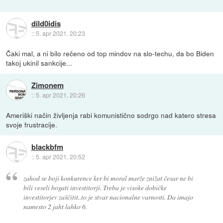
dild0idis
::
5. apr 2021, 20:23
Čaki mal, a ni bilo rečeno od top mindov na slo-techu, da bo Biden
takoj ukinil sankcije...
Zimonem
::
5. apr 2021, 20:26
Ameriški način življenja rabi komunistično sodrgo nad katero stresa
svoje frustracije.
blackbfm
::
5. apr 2021, 20:52
zahod se boji konkurence ker bi moral marže znižat česar ne bi
bili veseli bogati investitorji. Treba je visoke dobičke
investitorjev zaščitit..to je stvar nacionalne varnosti. Da imajo
namesto 2 jaht lahko 6.