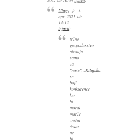
2021 ob 10:04
izjavil
:
Glugy
je
5.
apr 2021 ob
14:12
izjavil
:
tržno
gospodarstvo
obstaja
samo
za
Kitajska
"naše"...
se
boji
konkurence
ker
bi
moral
marže
znižat
česar
ne
bi