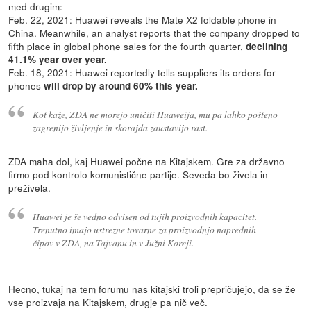
med drugim:
Feb. 22, 2021: Huawei reveals the Mate X2 foldable phone in
China. Meanwhile, an analyst reports that the company dropped to
fifth place in global phone sales for the fourth quarter,
declining
41.1% year over year.
Feb. 18, 2021: Huawei reportedly tells suppliers its orders for
phones
will drop by around 60% this year.
Kot kaže, ZDA ne morejo uničiti Huaweija, mu pa lahko pošteno
zagrenijo življenje in skorajda zaustavijo rast.
ZDA maha dol, kaj Huawei počne na Kitajskem. Gre za državno
firmo pod kontrolo komunistične partije. Seveda bo živela in
preživela.
Huawei je še vedno odvisen od tujih proizvodnih kapacitet.
Trenutno imajo ustrezne tovarne za proizvodnjo naprednih
čipov v ZDA, na Tajvanu in v Južni Koreji.
Hecno, tukaj na tem forumu nas kitajski troli prepričujejo, da se že
vse proizvaja na Kitajskem, drugje pa nič več.