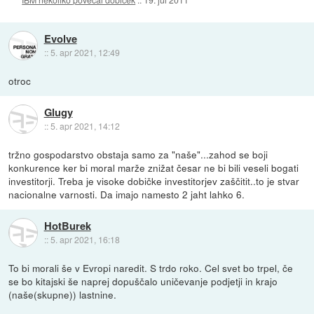
Evolve
::
5. apr 2021, 12:49
otroc
Glugy
::
5. apr 2021, 14:12
tržno gospodarstvo obstaja samo za "naše"...zahod se boji
konkurence ker bi moral marže znižat česar ne bi bili veseli bogati
investitorji. Treba je visoke dobičke investitorjev zaščitit..to je stvar
nacionalne varnosti. Da imajo namesto 2 jaht lahko 6.
HotBurek
::
5. apr 2021, 16:18
To bi morali še v Evropi naredit. S trdo roko. Cel svet bo trpel, če
se bo kitajski še naprej dopuščalo uničevanje podjetji in krajo
(naše(skupne)) lastnine.