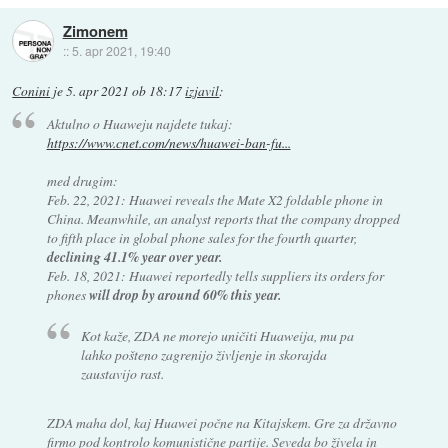
Zimonem
::
5. apr 2021, 19:40
Conini
je
5. apr 2021 ob 18:17
izjavil
:
Aktulno o Huaweju najdete tukaj:
https://www.cnet.com/news/huawei-ban-fu...
med drugim:
Feb. 22, 2021: Huawei reveals the Mate X2 foldable phone in
China. Meanwhile, an analyst reports that the company dropped
to fifth place in global phone sales for the fourth quarter,
declining 41.1% year over year.
Feb. 18, 2021: Huawei reportedly tells suppliers its orders for
phones
will drop by around 60% this year.
Kot kaže, ZDA ne morejo uničiti Huaweija, mu pa
lahko pošteno zagrenijo življenje in skorajda
zaustavijo rast.
ZDA maha dol, kaj Huawei počne na Kitajskem. Gre za državno
firmo pod kontrolo komunistične partije. Seveda bo živela in