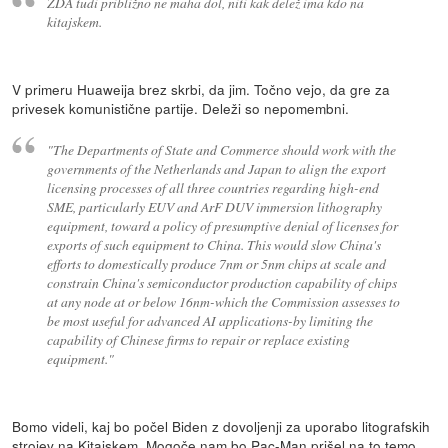
ZDA tudi približno ne maha dol, niti kak delež ima kdo na
kitajskem.
V primeru Huaweija brez skrbi, da jim. Točno vejo, da gre za
privesek komunistične partije. Deleži so nepomembni.
"The Departments of State and Commerce should work with the
governments of the Netherlands and Japan to align the export
licensing processes of all three countries regarding high-end
SME, particularly EUV and ArF DUV immersion lithography
equipment, toward a policy of presumptive denial of licenses for
exports of such equipment to China. This would slow China's
efforts to domestically produce 7nm or 5nm chips at scale and
constrain China's semiconductor production capability of chips
at any node at or below 16nm-which the Commission assesses to
be most useful for advanced AI applications-by limiting the
capability of Chinese firms to repair or replace existing
equipment."
Bomo videli, kaj bo počel Biden z dovoljenji za uporabo litografskih
strojev na Kitajskem. Mogoče nam bo Pac-Man prišel na to temo