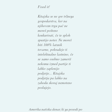
Fixed it!
Kitajska se ne gre tržnega
gospodarstva, ker na
njihovem trgu pač ne
moreš pošteno
konkurirati, če te sploh
spustijo noter. Ne moreš
biti 100% latsnik
tovarne, pokradejo ti
intelektualno lastnino, če
se samo osebno zameriš
nekomu izmed partije ti
lahko zaplenijo
podjetje... Kitajska
podjetja pa lahko na
zahodu skoraj nemoteno
poslujejo.
Amerika natiska denar, ki ga posodi po