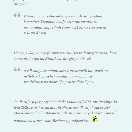
preživela.
Huawei je še vedno odvisen od tujih proizvodnih
kapacitet. Trenutno imajo ustrezne tovarne za
proizvodnjo naprednih čipov v ZDA, na Tajvanu in
v Južni Koreji.
Hecno, tukaj na tem forumu nas kitajski troli prepričujejo, da se
že vse proizvaja na Kitajskem, drugje pa nič več.
a v Pekingu so minuli mesec predstavili nov načrt za
petletko, ki posebej poudarja pomembnost
neodvisnost na področju proizvodnje čipov.
Ja, Partija si je v prejšni petletki zadala cilj 40% proizvodnje do
leta 2020. Prišli so na dobrih 5%. Bravo, Partija! Super ste!
Marsikater od teh sofinanciranih projektov se je kar preusmeril v
popolnoma druge vode. Recimo v gradbeništvo.