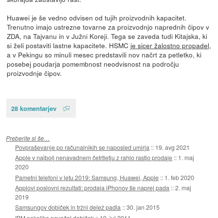
Huawei je še vedno odvisen od tujih proizvodnih kapacitet.
Trenutno imajo ustrezne tovarne za proizvodnjo naprednih čipov v
ZDA, na Tajvanu in v Južni Koreji. Tega se zaveda tudi Kitajska, ki
si želi postaviti lastne kapacitete. HSMC
je sicer žalostno propadel
,
a v Pekingu so minuli mesec predstavili nov načrt za petletko, ki
posebej poudarja pomembnost neodvisnost na področju
proizvodnje čipov.
28 komentarjev
Preberite si še…
Povpraševanje po računalnikih se naposled umirja
::
19. avg 2021
Apple v najbolj nenavadnem četrtletju z rahlo rastjo prodaje
::
1. maj
2020
Pametni telefoni v letu 2019: Samsung, Huawei, Apple
::
1. feb 2020
Applovi poslovni rezultati: prodaja iPhonov še naprej pada
::
2. maj
2019
Samsungov dobiček in tržni delež padla
::
30. jan 2015
IBM nekoliko povečal dobiček
::
19. jul 2011