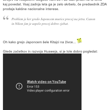
kaj povedat. Vsaj zadnja leta ga je zelo skrbelo, če predsednik ZDA
prodaja kakšne nacionalne interese.
Problem je ker gredo Japoncem murice precej na jetra. Canon
in Nikon jim je uspelo precej dobro zjebat.
Oh kako grejo Japoncem šele Kitajci na živce...
Glede začetkov in razvoja Huaweja, si je tole dobro pogledat: