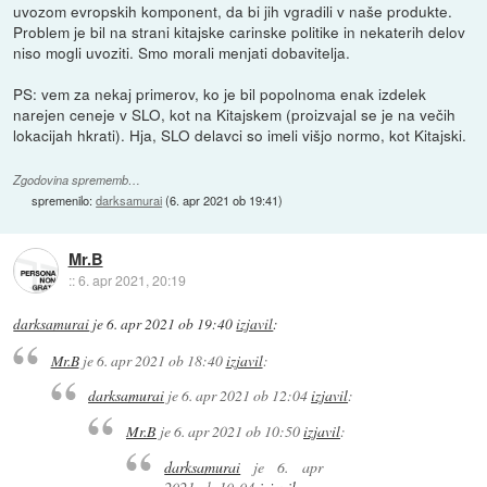
uvozom evropskih komponent, da bi jih vgradili v naše produkte.
Problem je bil na strani kitajske carinske politike in nekaterih delov
niso mogli uvoziti. Smo morali menjati dobavitelja.
PS: vem za nekaj primerov, ko je bil popolnoma enak izdelek
narejen ceneje v SLO, kot na Kitajskem (proizvajal se je na večih
lokacijah hkrati). Hja, SLO delavci so imeli višjo normo, kot Kitajski.
Zgodovina sprememb…
spremenilo:
darksamurai
(
6. apr 2021 ob 19:41
)
Mr.B
::
6. apr 2021, 20:19
darksamurai
je
6. apr 2021 ob 19:40
izjavil
:
Mr.B
je
6. apr 2021 ob 18:40
izjavil
:
darksamurai
je
6. apr 2021 ob 12:04
izjavil
:
Mr.B
je
6. apr 2021 ob 10:50
izjavil
:
darksamurai
je
6. apr