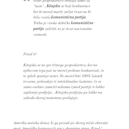
tržno gospodarstvo obstaja samo za
"naše"...
Kitajska
se boji konkurence
ker bi moral marže znižat česar ne bi
bila vesela
komunistična partija
.
Treba je visoke dobičke
komunistične
partije
zaščitit..to je stvar nacionalne
varnosti.
Fixed it!
Kitajska se ne gre tržnega gospodarstva, ker na
njihovem trgu pač ne moreš pošteno konkurirati, če
te sploh spustijo noter. Ne moreš biti 100% latsnik
tovarne, pokradejo ti intelektualno lastnino, če se
samo osebno zameriš nekomu izmed partije ti lahko
zaplenijo podjetje... Kitajska podjetja pa lahko na
zahodu skoraj nemoteno poslujejo.
Amerika natiska denar, ki ga posodi po skoraj nični obrestni
meri. Ameriška korporaciji gre v shopping spree. Fixed !