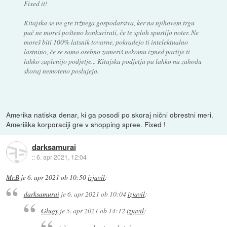
Fixed it!
Kitajska se ne gre tržnega gospodarstva, ker na njihovem trgu
pač ne moreš pošteno konkurirati, če te sploh spustijo noter. Ne
moreš biti 100% latsnik tovarne, pokradejo ti intelektualno
lastnino, če se samo osebno zameriš nekomu izmed partije ti
lahko zaplenijo podjetje... Kitajska podjetja pa lahko na zahodu
skoraj nemoteno poslujejo.
Amerika natiska denar, ki ga posodi po skoraj nični obrestni meri.
Ameriška korporaciji gre v shopping spree. Fixed !
darksamurai
::
6. apr 2021, 12:04
Mr.B
je
6. apr 2021 ob 10:50
izjavil
:
darksamurai
je
6. apr 2021 ob 10:04
izjavil
:
Glugy
je
5. apr 2021 ob 14:12
izjavil
: