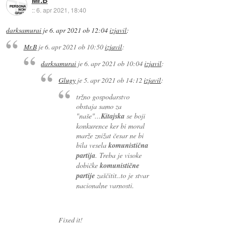
::
6. apr 2021, 18:40
darksamurai
je
6. apr 2021 ob 12:04
izjavil
:
Mr.B
je
6. apr 2021 ob 10:50
izjavil
:
darksamurai
je
6. apr 2021 ob 10:04
izjavil
:
Glugy
je
5. apr 2021 ob 14:12
izjavil
:
tržno gospodarstvo
obstaja samo za
"naše"...
Kitajska
se boji
konkurence ker bi moral
marže znižat česar ne bi
bila vesela
komunistična
partija
. Treba je visoke
dobičke
komunistične
partije
zaščitit..to je stvar
nacionalne varnosti.
Fixed it!