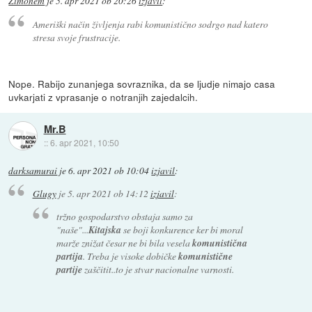
Zimonem
je
5. apr 2021 ob 20:26
izjavil
:
Ameriški način življenja rabi komunistično sodrgo nad katero
stresa svoje frustracije.
Nope. Rabijo zunanjega sovraznika, da se ljudje nimajo casa
uvkarjati z vprasanje o notranjih zajedalcih.
Mr.B
::
6. apr 2021, 10:50
darksamurai
je
6. apr 2021 ob 10:04
izjavil
:
Glugy
je
5. apr 2021 ob 14:12
izjavil
:
tržno gospodarstvo obstaja samo za
"naše"...
Kitajska
se boji konkurence ker bi moral
marže znižat česar ne bi bila vesela
komunistična
partija
. Treba je visoke dobičke
komunistične
partije
zaščitit..to je stvar nacionalne varnosti.