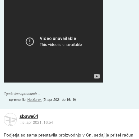
Zgodovina sprememb…
spremenilo:
HotBurek
(
5. apr 2021 ob 16:19
)
sbawe64
::
5. apr 2021, 16:54
Podjetja so sama prestavila proizvodnjo v Cn, sedaj je prišel račun.