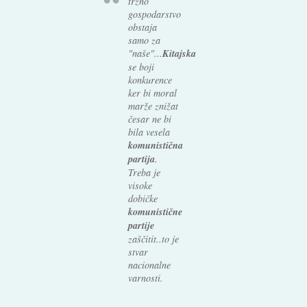
tržno
gospodarstvo
obstaja
samo za
"naše"...
Kitajska
se boji
konkurence
ker bi moral
marže znižat
česar ne bi
bila vesela
komunistična
partija
.
Treba je
visoke
dobičke
komunistične
partije
zaščitit..to je
stvar
nacionalne
varnosti.