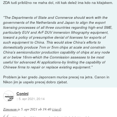
ZDA tudi približno ne maha dol, niti kak delež ima kdo na kitajskem.
"The Departments of State and Commerce should work with the
governments of the Netherlands and Japan to align the export
licensing processes of all three countries regarding high-end SME,
particularly EUV and ArF DUV immersion lithography equipment,
toward a policy of presumptive denial of licenses for exports of
such equipment to China. This would slow China's efforts to
domestically produce 7nm or 5nm chips at scale and constrain
China's semiconductor production capability of chips at any node
at or below 16nm-which the Commission assesses to be most
useful for advanced AI applications-by limiting the capability of
Chinese firms to repair or replace existing equipment."
Problem je ker gredo Japoncem murice precej na jetra. Canon in
Nikon jim je uspelo precej dobro zjebat.
Conini
::
5. apr 2021, 20:14
Zimonem
je
5. apr 2021 ob 19:40
izjavil
: