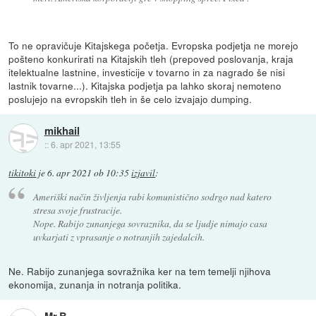
To ne opravičuje Kitajskega početja. Evropska podjetja ne morejo
pošteno konkurirati na Kitajskih tleh (prepoved poslovanja, kraja
itelektualne lastnine, investicije v tovarno in za nagrado še nisi
lastnik tovarne...). Kitajska podjetja pa lahko skoraj nemoteno
poslujejo na evropskih tleh in še celo izvajajo dumping.
mikhail
::
6. apr 2021, 13:55
tikitoki
je
6. apr 2021 ob 10:35
izjavil
:
Ameriški način življenja rabi komunistično sodrgo nad katero
stresa svoje frustracije.
Nope. Rabijo zunanjega sovraznika, da se ljudje nimajo casa
uvkarjati z vprasanje o notranjih zajedalcih.
Ne. Rabijo zunanjega sovražnika ker na tem temelji njihova
ekonomija, zunanja in notranja politika.
Mr.B