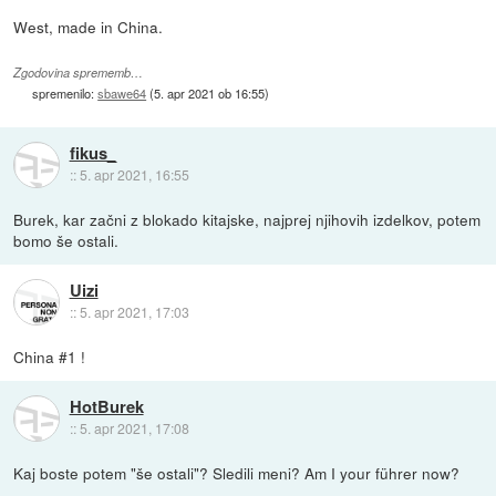
West, made in China.
Zgodovina sprememb…
spremenilo:
sbawe64
(
5. apr 2021 ob 16:55
)
fikus_
::
5. apr 2021, 16:55
Burek, kar začni z blokado kitajske, najprej njihovih izdelkov, potem
bomo še ostali.
Uizi
::
5. apr 2021, 17:03
China #1 !
HotBurek
::
5. apr 2021, 17:08
Kaj boste potem "še ostali"? Sledili meni? Am I your führer now?