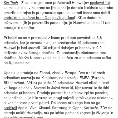
- Z zanimanjem smo pričakovali Huaweijev
poslovni izid
Slo-Tech
za minulo leto, v katerem so jim sankcije domala blokirale uporabo
ameriške strojne in programske opreme, zaradi česar smo dobili
androidne telefone brez Googlovih aplikacij
. Kljub dodatnim
težavam, ki jih je povzročila pandemija, je Huawei lani beležil rast
prodaje in dobička.
Prihodki so se v primerjavi z letom pred tem povečali za 3,8
odstotka, kar je seveda manj od predlanske 19-odstotne rasti.
Huawei je lani ustvaril 136 milijard dolarjev prihodkov in 9,9
milijarde evrov čistega dobička. To predstavlja triodstotno rast
dobička. Marža iz poslovanja se je znižala za eno odstotno točko
na 8,1 odstotka.
Upadla je prodaja na Zahod, zlasti v Evropo. Dve tretjini vseh
prihodkov ustvarijo na Kitajskem, na območju EMEA (Evropa,
Bližnji vzhod, Afrika) pa le še 20 odstotkov. Huawei nikoli ni imel
velikega deleža v Severni in Južni Ameriki, kjer ustvari le še štiri
odstotke prihodkov. Prodaja pametnih telefonov trpi še posebej,
saj podjetje, ki je bilo vrsto let drugi največji proizvajalec telefonov,
ni več niti med prvimi petimi. Do konca minulega leta so ga
prehiteli
Apple, Vivo, Xiaomi, Samsung in Oppo. Kot kaže, ZDA ne
morejo uničiti Huaweija, mu pa lahko pošteno zagrenijo življenje in
skorajda zaustavijo rast.