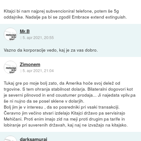
Kitajci bi nam najprej subvencioniral telefone, potem še 5g
oddajnike. Nadalje pa bi se zgodil Embrace extend extinguish.
Mr.B
::
5. apr 2021, 20:55
Vazno da korporacije vedo, kaj je za vas dobro.
Zimonem
::
5. apr 2021, 21:04
Tukaj gre po moje bolj zato, da Amerika hoče svoj delež od
trgovine. S tem ohranja stabilnost dolarja. Bilateralni dogovori kot
je severni plinovod in end coustumer prodaja... Ji najedata vpliv.pa
še ni nujno da se posel sklene v dolarjih.
Bolj jim je v interesu , da so posredniki pri vsaki transakciji.
Čeravno jim večino stvari izdelajo Kitajci državo pa servisirajo
Mehičani. Proti enim imajo zid na meji proti drugim pa tarife in
lobiranje pri suverenih državah, kaj naj ne izvažajo na kitajsko.
darksamurai