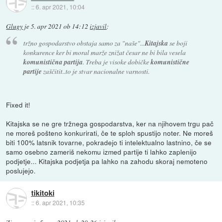
::
6. apr 2021, 10:04
Glugy
je
5. apr 2021 ob 14:12
izjavil
:
tržno gospodarstvo obstaja samo za "naše"...
Kitajska
se boji
konkurence ker bi moral marže znižat česar ne bi bila vesela
komunistična partija
. Treba je visoke dobičke
komunistične
partije
zaščitit..to je stvar nacionalne varnosti.
Fixed it!
Kitajska se ne gre tržnega gospodarstva, ker na njihovem trgu pač
ne moreš pošteno konkurirati, če te sploh spustijo noter. Ne moreš
biti 100% latsnik tovarne, pokradejo ti intelektualno lastnino, če se
samo osebno zameriš nekomu izmed partije ti lahko zaplenijo
podjetje... Kitajska podjetja pa lahko na zahodu skoraj nemoteno
poslujejo.
tikitoki
::
6. apr 2021, 10:35