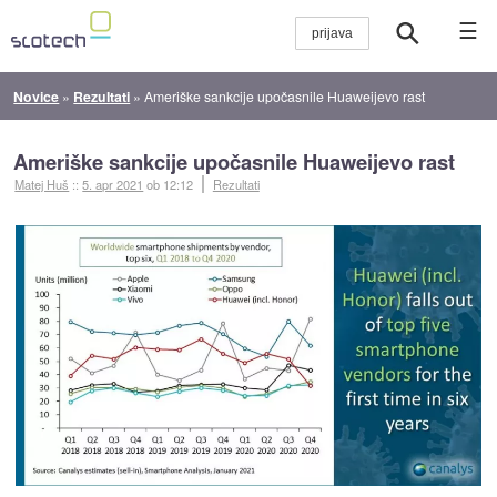
☰
Novice
»
Rezultati
»
Ameriške sankcije upočasnile Huaweijevo rast
Ameriške sankcije upočasnile Huaweijevo rast
Matej Huš
::
5. apr 2021
ob 12:12
Rezultati