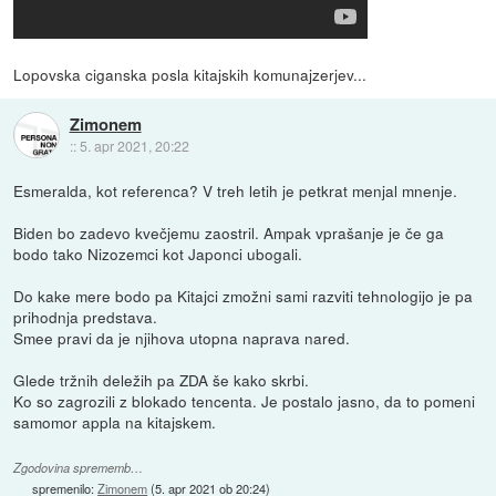
Lopovska ciganska posla kitajskih komunajzerjev...
Zimonem
::
5. apr 2021, 20:22
Esmeralda, kot referenca? V treh letih je petkrat menjal mnenje.
Biden bo zadevo kvečjemu zaostril. Ampak vprašanje je če ga
bodo tako Nizozemci kot Japonci ubogali.
Do kake mere bodo pa Kitajci zmožni sami razviti tehnologijo je pa
prihodnja predstava.
Smee pravi da je njihova utopna naprava nared.
Glede tržnih deležih pa ZDA še kako skrbi.
Ko so zagrozili z blokado tencenta. Je postalo jasno, da to pomeni
samomor appla na kitajskem.
Zgodovina sprememb…
spremenilo:
Zimonem
(
5. apr 2021 ob 20:24
)