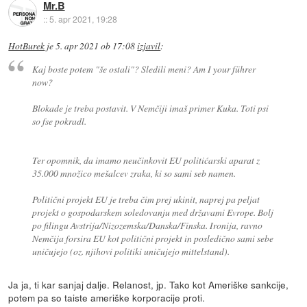
Mr.B
::
5. apr 2021, 19:28
HotBurek
je
5. apr 2021 ob 17:08
izjavil
:
Kaj boste potem "še ostali"? Sledili meni? Am I your führer
now?
Blokade je treba postavit. V Nemčiji imaš primer Kuka. Toti psi
so fse pokradl.
Ter opomnik, da imamo neučinkovit EU politićarski aparat z
35.000 množico mešalcev zraka, ki so sami seb namen.
Politični projekt EU je treba čim prej ukinit, naprej pa peljat
projekt o gospodarskem soledovanju med državami Evrope. Bolj
po filingu Avstrija/Nizozemska/Danska/Finska. Ironija, ravno
Nemčija forsira EU kot politični projekt in posledično sami sebe
uničujejo (oz. njihovi politiki uničujejo mittelstand).
Ja ja, ti kar sanjaj dalje. Relanost, jp. Tako kot Ameriške sankcije,
potem pa so taiste ameriške korporacije proti.