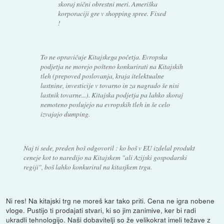
skoraj nični obrestni meri. Ameriška
korporaciji gre v shopping spree. Fixed
!
To ne opravičuje Kitajskega početja. Evropska
podjetja ne morejo pošteno konkurirati na Kitajskih
tleh (prepoved poslovanja, kraja itelektualne
lastnine, investicije v tovarno in za nagrado še nisi
lastnik tovarne...). Kitajska podjetja pa lahko skoraj
nemoteno poslujejo na evropskih tleh in še celo
izvajajo dumping.
Naj ti sede, preden boš odgovoril : ko boš v EU izdelal produkt
ceneje kot to naredijo na Kitajskem "ali Azijski gospodarski
regiji", boš lahko konkuriral na kitasjkem trgu.
Ni res! Na kitajski trg ne moreš kar tako priti. Cena ne igra nobene
vloge. Pustijo ti prodajati stvari, ki so jim zanimive, ker bi radi
ukradli tehnologijo. Naši dobavitelji so že velikokrat imeli težave z