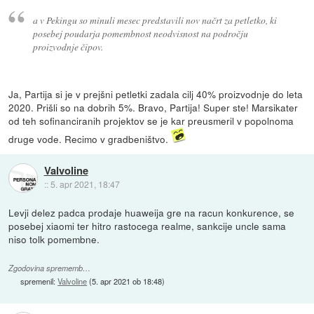
a v Pekingu so minuli mesec predstavili nov načrt za petletko, ki
posebej poudarja pomembnost neodvisnost na področju
proizvodnje čipov.
Ja, Partija si je v prejšni petletki zadala cilj 40% proizvodnje do leta
2020. Prišli so na dobrih 5%. Bravo, Partija! Super ste! Marsikater
od teh sofinanciranih projektov se je kar preusmeril v popolnoma
druge vode. Recimo v gradbeništvo.
Valvoline
::
5. apr 2021, 18:47
Levji delez padca prodaje huaweija gre na racun konkurence, se
posebej xiaomi ter hitro rastocega realme, sankcije uncle sama
niso tolk pomembne.
Zgodovina sprememb…
spremenil:
Valvoline
(
5. apr 2021 ob 18:48
)