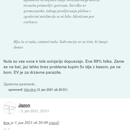
trosarin primerljiv gorivam. Stevilke so
gromozanske, takega posiljevanja plebsa v
zgodovini mislim da se ni bilo. Idiotizem par
exelence.
Hja ča si nula, ostaneš nula. Subvencije so za tiste, ki imajo
denar.
Nula so vse ovce k tole svinjarijo dopuscajo. Ene 99% folka. Zame
se ne bat, jaz lahko brez problema kupim 5x idja z kesom, pa ne
bom. EV je za drzavne parazite.
Zgodovina sprememb…
spremenil:
Valvoline
(
3. jan 2021 ob 20:51
)
Jazon
::
3. jan 2021, 20:51
kow
je
3. jan 2021 ob 20:08
izjavil
: