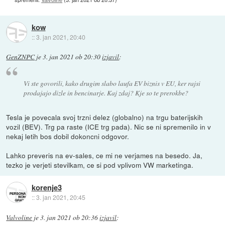
kow
::
3. jan 2021, 20:40
GenZNPC
je
3. jan 2021 ob 20:30
izjavil
:
Vi ste govorili, kako drugim slabo laufa EV biznis v EU, ker rajsi
prodajajo dizle in bencinarje. Kaj zdaj? Kje so te prerokbe?
Tesla je povecala svoj trzni delez (globalno) na trgu baterijskih
vozil (BEV). Trg pa raste (ICE trg pada). Nic se ni spremenilo in v
nekaj letih bos dobil dokoncni odgovor.
Lahko preveris na ev-sales, ce mi ne verjames na besedo. Ja,
tezko je verjeti stevilkam, ce si pod vplivom VW marketinga.
korenje3
::
3. jan 2021, 20:45
Valvoline
je
3. jan 2021 ob 20:36
izjavil
: