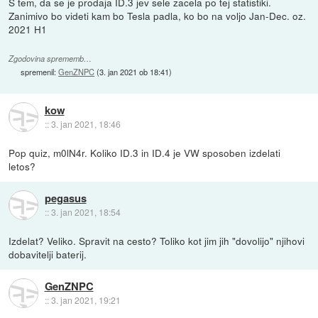
S tem, da se je prodaja ID.3 jev sele zacela po tej statistiki.
Zanimivo bo videti kam bo Tesla padla, ko bo na voljo Jan-Dec. oz.
2021 H1
Zgodovina sprememb…
spremenil:
GenZNPC
(
3. jan 2021 ob 18:41
)
kow
::
3. jan 2021, 18:46
Pop quiz, m0lN4r. Koliko ID.3 in ID.4 je VW sposoben izdelati
letos?
pegasus
::
3. jan 2021, 18:54
Izdelat? Veliko. Spravit na cesto? Toliko kot jim jih "dovolijo" njihovi
dobavitelji baterij.
GenZNPC
::
3. jan 2021, 19:21