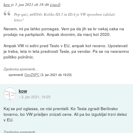
kow
je
3. jan 2021 ob 18:46
izjavil
:
Pop quiz, m0lN4r. Koliko ID.3 in ID.4 je VW sposoben izdelati
letos?
Nevem, mi pa lahko pomagas. Vem pa da jih se kr nekaj caka na
prodajo na parkplacih. Ampak dvomim, da manj kot 2020.
Ampak VW ni edini pred Teslo v EU, ampak kot receno. Upostevati
je treba, leta in leta prednosti Tesle, pa vendar. Pa se na nesramno
politiko polnilnic.
Zgodovina sprememb…
spremenil:
GenZNPC
(
3. jan 2021 ob 19:23
)
kow
::
3. jan 2021, 19:25
Kaj se pol oglasas, ce nisi premislil. Ko Tesla zgradi Berlinsko
tovarno, bo VW prisiljen znizati cene. Ali pa bo izgubljal trzni delez
v EU.
Zgodovina sprememb…