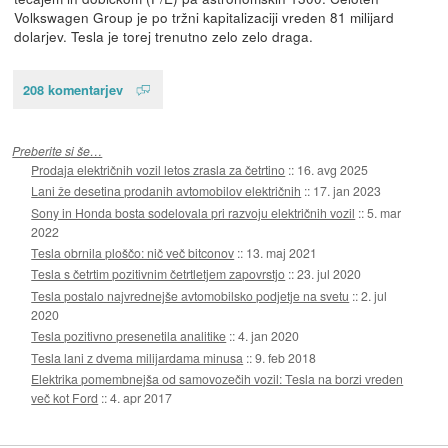
Volkswagen Group je po tržni kapitalizaciji vreden 81 milijard
dolarjev. Tesla je torej trenutno zelo zelo draga.
208 komentarjev
Preberite si še…
Prodaja električnih vozil letos zrasla za četrtino
::
16. avg 2025
Lani že desetina prodanih avtomobilov električnih
::
17. jan 2023
Sony in Honda bosta sodelovala pri razvoju električnih vozil
::
5. mar
2022
Tesla obrnila ploščo: nič več bitconov
::
13. maj 2021
Tesla s četrtim pozitivnim četrtletjem zapovrstjo
::
23. jul 2020
Tesla postalo najvrednejše avtomobilsko podjetje na svetu
::
2. jul
2020
Tesla pozitivno presenetila analitike
::
4. jan 2020
Tesla lani z dvema milijardama minusa
::
9. feb 2018
Elektrika pomembnejša od samovozečih vozil: Tesla na borzi vreden
več kot Ford
::
4. apr 2017