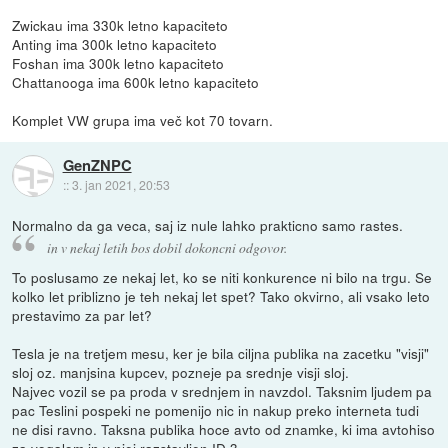
Zwickau ima 330k letno kapaciteto
Anting ima 300k letno kapaciteto
Foshan ima 300k letno kapaciteto
Chattanooga ima 600k letno kapaciteto
Komplet VW grupa ima več kot 70 tovarn.
GenZNPC
::
3. jan 2021, 20:53
Normalno da ga veca, saj iz nule lahko prakticno samo rastes.
in v nekaj letih bos dobil dokoncni odgovor.
To poslusamo ze nekaj let, ko se niti konkurence ni bilo na trgu. Se
kolko let priblizno je teh nekaj let spet? Tako okvirno, ali vsako leto
prestavimo za par let?
Tesla je na tretjem mesu, ker je bila ciljna publika na zacetku "visji"
sloj oz. manjsina kupcev, pozneje pa srednje visji sloj.
Najvec vozil se pa proda v srednjem in navzdol. Taksnim ljudem pa
pac Teslini pospeki ne pomenijo nic in nakup preko interneta tudi
ne disi ravno. Taksna publika hoce avto od znamke, ki ima avtohiso
za vogalom in v njej razstavljen ID.3