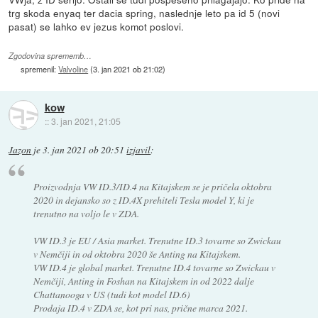
trg skoda enyaq ter dacia spring, naslednje leto pa id 5 (novi
pasat) se lahko ev jezus komot poslovi.
Zgodovina sprememb…
spremenil:
Valvoline
(
3. jan 2021 ob 21:02
)
kow
::
3. jan 2021, 21:05
Jazon
je
3. jan 2021 ob 20:51
izjavil
:
Proizvodnja VW ID.3/ID.4 na Kitajskem se je pričela oktobra
2020 in dejansko so z ID.4X prehiteli Tesla model Y, ki je
trenutno na voljo le v ZDA.
VW ID.3 je EU / Asia market. Trenutne ID.3 tovarne so Zwickau
v Nemčiji in od oktobra 2020 še Anting na Kitajskem.
VW ID.4 je global market. Trenutne ID.4 tovarne so Zwickau v
Nemčiji, Anting in Foshan na Kitajskem in od 2022 dalje
Chattanooga v US (tudi kot model ID.6)
Prodaja ID.4 v ZDA se, kot pri nas, prične marca 2021.