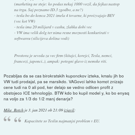
(marketing ne steje: ko podas nekaj 1000 vozil, da fejkas nastop
na trgu. Saj poznamo ID.3 zgodbo, a ne?)
- tesla bo do konca 2021 imela 4 tovarne, ki proizvajajo BEV
(vec kot VW)
- tesla ima 20 milijard v cashu, zlahka dobi vec
- VW ima velik dolg ter nima resne moznosti konkurirati v
softwareu (silicijeva dolina vodi)
Prostora je seveda za vec firm (kitajci, korejci, Tesla, nemci,
francozi, japonci..), ampak: potegni glavo iz nemske riti.
Pozabljas da se cas birokratskih kuponckov izteka, kmalu jih bo
VW tudi prodajal, pa se marsikdo. VAGovci lahko komot znizajo
cene tudi na 0 ali pod, ker delajo se vedno odlicen profit z
obstojeco ICE tehnologijo. BTW kdo bo kupil model y, ko bo enyaq
na voljo za 1/3 do 1/2 manj denarja?
Mike_Rotch
je
3. jan 2021 ob 21:09
izjavil
:
Kapacitete so Teslin najmanjsi problem v EU.