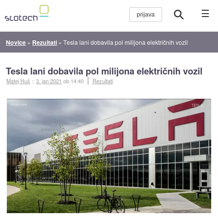
☰
Novice
»
Rezultati
»
Tesla lani dobavila pol milijona električnih vozil
Tesla lani dobavila pol milijona električnih vozil
Matej Huš
::
3. jan 2021
ob 14:40
Rezultati