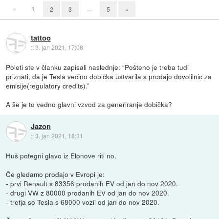
«
1
...
2
3
5
»
tattoo
::
3. jan 2021, 17:08
Poleti ste v članku zapisali naslednje: “Pošteno je treba tudi
priznati, da je Tesla večino dobička ustvarila s prodajo dovolilnic za
emisije(regulatory credits).”
A še je to vedno glavni vzvod za generiranje dobička?
Jazon
::
3. jan 2021, 18:31
Huš potegni glavo iz Elonove riti no.
Če gledamo prodajo v Evropi je:
- prvi Renault s 83356 prodanih EV od jan do nov 2020.
- drugi VW z 80000 prodanih EV od jan do nov 2020.
- tretja so Tesla s 68000 vozil od jan do nov 2020.