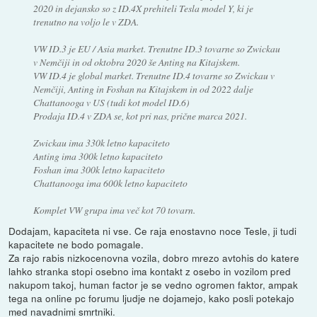
2020 in dejansko so z ID.4X prehiteli Tesla model Y, ki je
trenutno na voljo le v ZDA.
VW ID.3 je EU / Asia market. Trenutne ID.3 tovarne so Zwickau
v Nemčiji in od oktobra 2020 še Anting na Kitajskem.
VW ID.4 je global market. Trenutne ID.4 tovarne so Zwickau v
Nemčiji, Anting in Foshan na Kitajskem in od 2022 dalje
Chattanooga v US (tudi kot model ID.6)
Prodaja ID.4 v ZDA se, kot pri nas, prične marca 2021.
Zwickau ima 330k letno kapaciteto
Anting ima 300k letno kapaciteto
Foshan ima 300k letno kapaciteto
Chattanooga ima 600k letno kapaciteto
Komplet VW grupa ima več kot 70 tovarn.
Dodajam, kapaciteta ni vse. Ce raja enostavno noce Tesle, ji tudi
kapacitete ne bodo pomagale.
Za rajo rabis nizkocenovna vozila, dobro mrezo avtohis do katere
lahko stranka stopi osebno ima kontakt z osebo in vozilom pred
nakupom takoj, human factor je se vedno ogromen faktor, ampak
tega na online pc forumu ljudje ne dojamejo, kako posli potekajo
med navadnimi smrtniki.