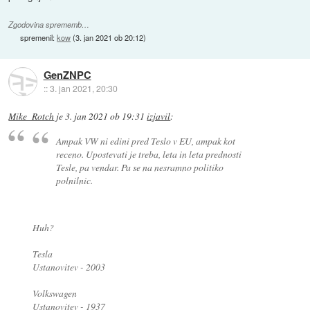
Zgodovina sprememb…
spremenil:
kow
(
3. jan 2021 ob 20:12
)
GenZNPC
::
3. jan 2021, 20:30
Mike_Rotch
je
3. jan 2021 ob 19:31
izjavil
:
Ampak VW ni edini pred Teslo v EU, ampak kot
receno. Upostevati je treba, leta in leta prednosti
Tesle, pa vendar. Pa se na nesramno politiko
polnilnic.
Huh?
Tesla
Ustanovitev - 2003
Volkswagen
Ustanovitev - 1937