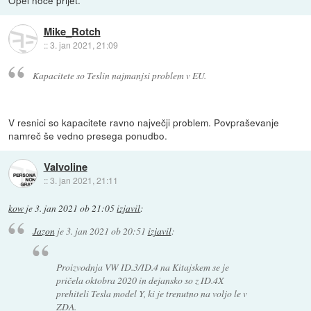
Opel noce prijet.
Mike_Rotch
::
3. jan 2021, 21:09
Kapacitete so Teslin najmanjsi problem v EU.
V resnici so kapacitete ravno največji problem. Povpraševanje
namreč še vedno presega ponudbo.
Valvoline
::
3. jan 2021, 21:11
kow
je
3. jan 2021 ob 21:05
izjavil
:
Jazon
je
3. jan 2021 ob 20:51
izjavil
:
Proizvodnja VW ID.3/ID.4 na Kitajskem se je
pričela oktobra 2020 in dejansko so z ID.4X
prehiteli Tesla model Y, ki je trenutno na voljo le v
ZDA.