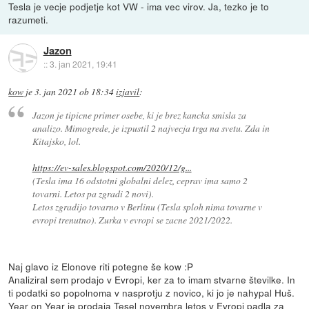
Tesla je vecje podjetje kot VW - ima vec virov. Ja, tezko je to
razumeti.
Jazon
::
3. jan 2021, 19:41
kow
je
3. jan 2021 ob 18:34
izjavil
:
Jazon je tipicne primer osebe, ki je brez kancka smisla za
analizo. Mimogrede, je izpustil 2 najvecja trga na svetu. Zda in
Kitajsko, lol.
https://ev-sales.blogspot.com/2020/12/g...
(Tesla ima 16 odstotni globalni delez, ceprav ima samo 2
tovarni. Letos pa zgradi 2 novi).
Letos zgradijo tovarno v Berlinu (Tesla sploh nima tovarne v
evropi trenutno). Zurka v evropi se zacne 2021/2022.
Naj glavo iz Elonove riti potegne še kow :P
Analiziral sem prodajo v Evropi, ker za to imam stvarne številke. In
ti podatki so popolnoma v nasprotju z novico, ki jo je nahypal Huš.
Year on Year je prodaja Tesel novembra letos v Evropi padla za