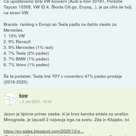
Če upoštevamo širši VW koncern (Audi e-tron 30181, Porsche
Taycan 10308, VW ID.4, Škoda Citi.go, Enyaq,..), je pa cifra še bolj
na strani VW.
Brands- ranking v Evropi so Tesla padla na četrto mesto za
Mercedes.
1. 10% VW
2. 9% Renault
3. 9% Mercedes (1% rast)
4. 7% Tesla (2% padec)
5. 7% BMW (1% padec)
6. 7% Volvo (1% padec)
Še ta podatek: Tesla ima Y0Y v novembru 47% padec prodaje
(2019-2020).
kow
::
3. jan 2021, 18:34
Jazon je tipicne primer osebe, ki je brez kancka smisla za analizo.
Mimogrede, je izpustil 2 najvecja trga na svetu. Zda in Kitajsko, lol.
https://ev-sales.blogspot.com/2020/12/g...