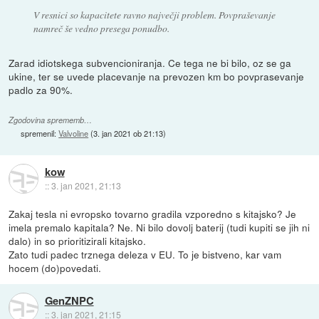
V resnici so kapacitete ravno največji problem. Povpraševanje
namreč še vedno presega ponudbo.
Zarad idiotskega subvencioniranja. Ce tega ne bi bilo, oz se ga
ukine, ter se uvede placevanje na prevozen km bo povprasevanje
padlo za 90%.
Zgodovina sprememb…
spremenil:
Valvoline
(
3. jan 2021 ob 21:13
)
kow
::
3. jan 2021, 21:13
Zakaj tesla ni evropsko tovarno gradila vzporedno s kitajsko? Je
imela premalo kapitala? Ne. Ni bilo dovolj baterij (tudi kupiti se jih ni
dalo) in so prioritizirali kitajsko.
Zato tudi padec trznega deleza v EU. To je bistveno, kar vam
hocem (do)povedati.
GenZNPC
::
3. jan 2021, 21:15