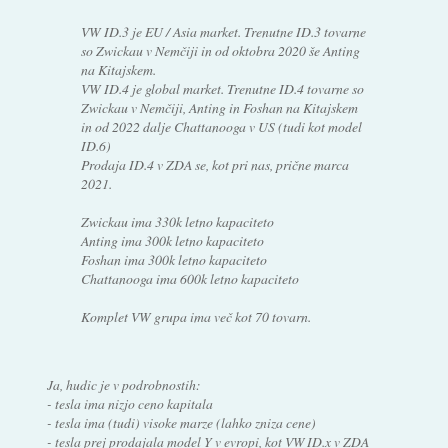
VW ID.3 je EU / Asia market. Trenutne ID.3 tovarne
so Zwickau v Nemčiji in od oktobra 2020 še Anting
na Kitajskem.
VW ID.4 je global market. Trenutne ID.4 tovarne so
Zwickau v Nemčiji, Anting in Foshan na Kitajskem
in od 2022 dalje Chattanooga v US (tudi kot model
ID.6)
Prodaja ID.4 v ZDA se, kot pri nas, prične marca
2021.
Zwickau ima 330k letno kapaciteto
Anting ima 300k letno kapaciteto
Foshan ima 300k letno kapaciteto
Chattanooga ima 600k letno kapaciteto
Komplet VW grupa ima več kot 70 tovarn.
Ja, hudic je v podrobnostih:
- tesla ima nizjo ceno kapitala
- tesla ima (tudi) visoke marze (lahko zniza cene)
- tesla prej prodajala model Y v evropi, kot VW ID.x v ZDA