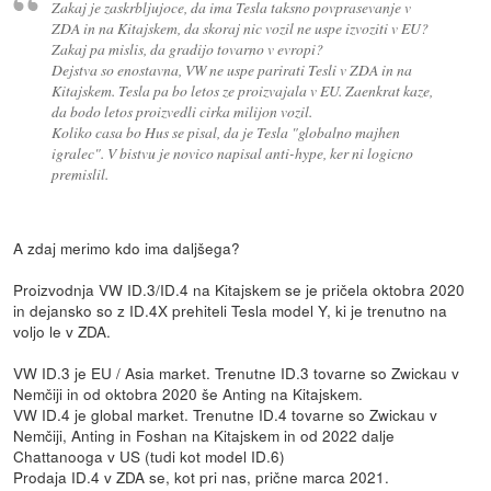
Zakaj je zaskrbljujoce, da ima Tesla taksno povprasevanje v
ZDA in na Kitajskem, da skoraj nic vozil ne uspe izvoziti v EU?
Zakaj pa mislis, da gradijo tovarno v evropi?
Dejstva so enostavna, VW ne uspe parirati Tesli v ZDA in na
Kitajskem. Tesla pa bo letos ze proizvajala v EU. Zaenkrat kaze,
da bodo letos proizvedli cirka milijon vozil.
Koliko casa bo Hus se pisal, da je Tesla "globalno majhen
igralec". V bistvu je novico napisal anti-hype, ker ni logicno
premislil.
A zdaj merimo kdo ima daljšega?
Proizvodnja VW ID.3/ID.4 na Kitajskem se je pričela oktobra 2020
in dejansko so z ID.4X prehiteli Tesla model Y, ki je trenutno na
voljo le v ZDA.
VW ID.3 je EU / Asia market. Trenutne ID.3 tovarne so Zwickau v
Nemčiji in od oktobra 2020 še Anting na Kitajskem.
VW ID.4 je global market. Trenutne ID.4 tovarne so Zwickau v
Nemčiji, Anting in Foshan na Kitajskem in od 2022 dalje
Chattanooga v US (tudi kot model ID.6)
Prodaja ID.4 v ZDA se, kot pri nas, prične marca 2021.