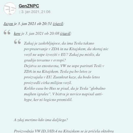
GenZNPC
::
3. jan 2021, 21:06
Jazon
je
3. jan 2021 ob 20:51
izjavil
:
kow
je
3. jan 2021 ob 20:08
izjavil
:
Zakaj je zaskrbljujoce, da ima Tesla taksno
povprasevanje v ZDA in na Kitajskem, da skoraj nic
vozil ne uspe izvoziti v EU? Zakaj pa mislis, da
gradijo tovarno v evropi?
Dejstva so enostavna, VW ne uspe parirati Tesli v
ZDA in na Kitajskem. Tesla pa bo letos ze
proizvajala v EU. Zaenkrat kaze, da bodo letos
proizvedli cirka milijon vozil.
Koliko casa bo Hus se pisal, da je Tesla "globalno
majhen igralec". V bistvu je novico napisal anti-
hype, ker ni logicno premislil.
A zdaj merimo kdo ima daljšega?
Proizvodnja VW ID.3/ID.4 na Kitajskem se je pričela oktobra