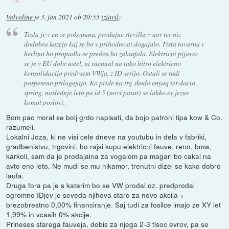
Valvoline
je
3. jan 2021 ob 20:55
izjavil
:
Tesla je v eu ze pokopana, prodajne stevilke v nor ter niz
dodobra kazejo kaj se bo v prihodnosti dogajalo. Tista tovarna v
berlinu bo propadla se preden bo zalaufala. Elektricni pijavec
se je v EU dobr ustel, ni racunal na tako hitro elektricno
konsolidacijo predvsem VWja, z ID serijo. Ostali se tudi
pospeseno prilagajajo. Ko pride na trg skoda enyaq ter dacia
spring, naslednje leto pa id 5 (novi pasat) se lahko ev jezus
komot poslovi.
Bom pac moral se bolj grdo napisati, da bojo patroni tipa kow & Co.
razumeli.
Lokalni Joza, ki ne visi cele dneve na youtubu in dela v fabriki,
gradbenistvu, trgovini, bo rajsi kupu elektricni fauve, reno, bmw,
karkoli, sam da je prodajalna za vogalom pa magari bo cakal na
avto eno leto. Ne mudi se mu nikamor, trenutni dizel se kako dobro
laufa.
Druga fora pa je s katerim bo se VW prodal oz. predprodal
ogromno IDjev je seveda njihova staro za novo akcija +
brezobrestno 0,00% financiranje. Saj tudi za fosilce imajo ze XY let
1,99% in vcasih 0% akcije.
Prineses starega fauveja, dobis za njega 2-3 tisoc evrov, pa se