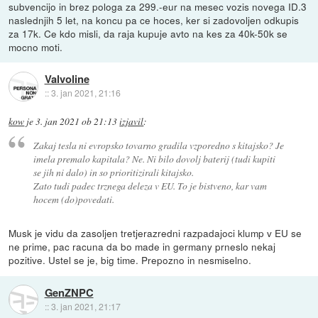
subvencijo in brez pologa za 299.-eur na mesec vozis novega ID.3
naslednjih 5 let, na koncu pa ce hoces, ker si zadovoljen odkupis
za 17k. Ce kdo misli, da raja kupuje avto na kes za 40k-50k se
mocno moti.
Valvoline
::
3. jan 2021, 21:16
kow
je
3. jan 2021 ob 21:13
izjavil
:
Zakaj tesla ni evropsko tovarno gradila vzporedno s kitajsko? Je
imela premalo kapitala? Ne. Ni bilo dovolj baterij (tudi kupiti
se jih ni dalo) in so prioritizirali kitajsko.
Zato tudi padec trznega deleza v EU. To je bistveno, kar vam
hocem (do)povedati.
Musk je vidu da zasoljen tretjerazredni razpadajoci klump v EU se
ne prime, pac racuna da bo made in germany prneslo nekaj
pozitive. Ustel se je, big time. Prepozno in nesmiselno.
GenZNPC
::
3. jan 2021, 21:17