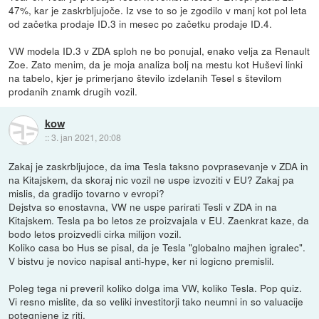
47%, kar je zaskrbljujoče. Iz vse to so je zgodilo v manj kot pol leta
od začetka prodaje ID.3 in mesec po začetku prodaje ID.4.
VW modela ID.3 v ZDA sploh ne bo ponujal, enako velja za Renault
Zoe. Zato menim, da je moja analiza bolj na mestu kot Huševi linki
na tabelo, kjer je primerjano število izdelanih Tesel s številom
prodanih znamk drugih vozil.
kow
::
3. jan 2021, 20:08
Zakaj je zaskrbljujoce, da ima Tesla taksno povprasevanje v ZDA in
na Kitajskem, da skoraj nic vozil ne uspe izvoziti v EU? Zakaj pa
mislis, da gradijo tovarno v evropi?
Dejstva so enostavna, VW ne uspe parirati Tesli v ZDA in na
Kitajskem. Tesla pa bo letos ze proizvajala v EU. Zaenkrat kaze, da
bodo letos proizvedli cirka milijon vozil.
Koliko casa bo Hus se pisal, da je Tesla "globalno majhen igralec".
V bistvu je novico napisal anti-hype, ker ni logicno premislil.
Poleg tega ni preveril koliko dolga ima VW, koliko Tesla. Pop quiz.
Vi resno mislite, da so veliki investitorji tako neumni in so valuacije
potegnjene iz riti.