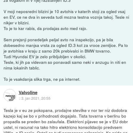
V moji neposredni blizini je 10 avtohis v katerih stoji za ogled vsaj
en EV, ce ne dva in seveda tudi mozna testna voznja takoj. Tesle ni
nikjer v blizini.
To je to kar rabis, da prodajas avto med rajo.
Sem prejsnji ponedeljek peljal avto na inspekcijo, pa je bila
dobesedno manjsa vrsta za ogled ID.3 kot za vroce zemljice. Pa to
je avtohisa v kraju z samo 20k prebivalci in BMW tovarno.
Tudi Hyundai EV je zelo pribljubljen v okolici.
Tesle, ki jih pa videvam so ponavadi samo neki v anzugu in niti en
nima lokalnih tablic.
To je vsakdanja slika trga, ne pa internet.
Valvoline
::
3. jan 2021, 20:55
Tesla je v eu ze pokopana, prodajne stevilke v nor ter niz dodobra
kazejo kaj se bo v prihodnosti dogajalo. Tista tovarna v berlinu bo
propadla se preden bo zalaufala. Elektricni pijavec se je v EU dobr
ustel, ni racunal na tako hitro elektricno konsolidacijo predvsem
VWja, z ID serijo. Ostali se tudi pospeseno prilagajajo. Ko pride na