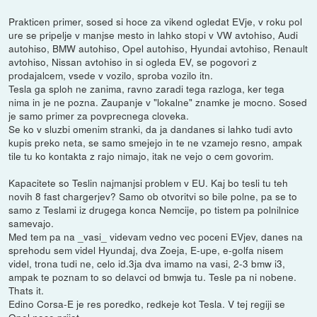
Prakticen primer, sosed si hoce za vikend ogledat EVje, v roku pol
ure se pripelje v manjse mesto in lahko stopi v VW avtohiso, Audi
autohiso, BMW autohiso, Opel autohiso, Hyundai avtohiso, Renault
avtohiso, Nissan avtohiso in si ogleda EV, se pogovori z
prodajalcem, vsede v vozilo, sproba vozilo itn.
Tesla ga sploh ne zanima, ravno zaradi tega razloga, ker tega
nima in je ne pozna. Zaupanje v "lokalne" znamke je mocno. Sosed
je samo primer za povprecnega cloveka.
Se ko v sluzbi omenim stranki, da ja dandanes si lahko tudi avto
kupis preko neta, se samo smejejo in te ne vzamejo resno, ampak
tile tu ko kontakta z rajo nimajo, itak ne vejo o cem govorim.
Kapacitete so Teslin najmanjsi problem v EU. Kaj bo tesli tu teh
novih 8 fast chargerjev? Samo ob otvoritvi so bile polne, pa se to
samo z Teslami iz drugega konca Nemcije, po tistem pa polnilnice
samevajo.
Med tem pa na _vasi_ videvam vedno vec poceni EVjev, danes na
sprehodu sem videl Hyundaj, dva Zoeja, E-upe, e-golfa nisem
videl, trona tudi ne, celo id.3ja dva imamo na vasi, 2-3 bmw i3,
ampak te poznam to so delavci od bmwja tu. Tesle pa ni nobene.
Thats it.
Edino Corsa-E je res poredko, redkeje kot Tesla. V tej regiji se