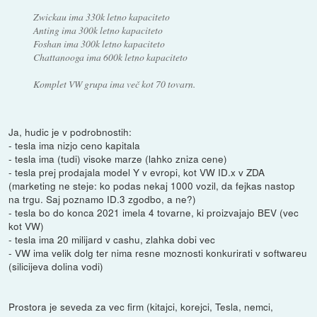
Zwickau ima 330k letno kapaciteto
Anting ima 300k letno kapaciteto
Foshan ima 300k letno kapaciteto
Chattanooga ima 600k letno kapaciteto
Komplet VW grupa ima več kot 70 tovarn.
Ja, hudic je v podrobnostih:
- tesla ima nizjo ceno kapitala
- tesla ima (tudi) visoke marze (lahko zniza cene)
- tesla prej prodajala model Y v evropi, kot VW ID.x v ZDA
(marketing ne steje: ko podas nekaj 1000 vozil, da fejkas nastop
na trgu. Saj poznamo ID.3 zgodbo, a ne?)
- tesla bo do konca 2021 imela 4 tovarne, ki proizvajajo BEV (vec
kot VW)
- tesla ima 20 milijard v cashu, zlahka dobi vec
- VW ima velik dolg ter nima resne moznosti konkurirati v softwareu
(silicijeva dolina vodi)
Prostora je seveda za vec firm (kitajci, korejci, Tesla, nemci,