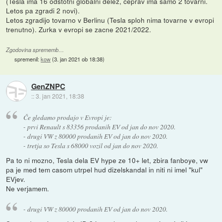
(Tesla ima 16 odstotni globalni delez, ceprav ima samo 2 tovarni.
Letos pa zgradi 2 novi).
Letos zgradijo tovarno v Berlinu (Tesla sploh nima tovarne v evropi
trenutno). Zurka v evropi se zacne 2021/2022.
Zgodovina sprememb…
spremenil:
kow
(
3. jan 2021 ob 18:38
)
GenZNPC
::
3. jan 2021, 18:38
Če gledamo prodajo v Evropi je:
- prvi Renault s 83356 prodanih EV od jan do nov 2020.
- drugi VW z 80000 prodanih EV od jan do nov 2020.
- tretja so Tesla s 68000 vozil od jan do nov 2020.
Pa to ni mozno, Tesla dela EV hype ze 10+ let, zbira fanboye, vw
pa je med tem casom utrpel hud dizelskandal in niti ni imel "kul"
EVjev.
Ne verjamem.
- drugi VW z 80000 prodanih EV od jan do nov 2020.