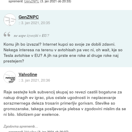
spremenil:
GenZNPC
(
3. jan 2021 ob 20:33
)
GenZNPC
::
3. jan 2021, 20:35
ne uspe izvoziti v EU?
Komu jih bo izvazal? Internet kupci so svoje ze dobili zdavni.
Nekega interesa na terenu v avtohisah pa vec ni, oh wait, kje so
Tesla avtohise v EU? A jih na prste ene roke al druge roke naj
prestejem?
Valvoline
::
3. jan 2021, 20:36
Raje sestejte kolk subvencij skupaj so revezi castili bogatune za
nakup dragih ev igrac, plus ostale ugodnosti in neplacevanje
sorazmernega deleza trosarin primerljiv gorivam. Stevilke so
gromozanske, takega posiljevanja plebsa v zgodovini mislim da se
ni bilo. Idiotizem par exelence.
Zgodovina sprememb…
spremenil:
Valvoline
(
3. jan 2021 ob 20:37
)