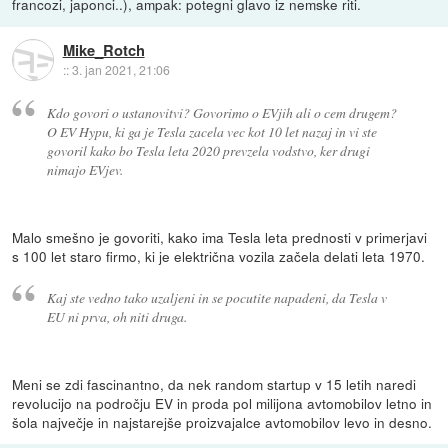
francozi, japonci..), ampak: potegni glavo iz nemske riti.
Mike_Rotch
::
3. jan 2021, 21:06
Kdo govori o ustanovitvi? Govorimo o EVjih ali o cem drugem?
O EV Hypu, ki ga je Tesla zacela vec kot 10 let nazaj in vi ste
govoril kako bo Tesla leta 2020 prevzela vodstvo, ker drugi
nimajo EVjev.
Malo smešno je govoriti, kako ima Tesla leta prednosti v primerjavi
s 100 let staro firmo, ki je električna vozila začela delati leta 1970.
Kaj ste vedno tako uzaljeni in se pocutite napadeni, da Tesla v
EU ni prva, oh niti druga.
Meni se zdi fascinantno, da nek random startup v 15 letih naredi
revolucijo na področju EV in proda pol milijona avtomobilov letno in
šola največje in najstarejše proizvajalce avtomobilov levo in desno.