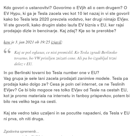
Kdo govori o ustanovitvi? Govorimo o EVjih ali o cem drugem? O
EV Hypu, ki ga je Tesla zacela vec kot 10 let nazaj in vi ste govoril
kako bo Tesla leta 2020 prevzela vodstvo, ker drugi nimajo EVjev.
Vi ste govorili, kako drugim slabo laufa EV biznis v EU, ker rajsi
prodajajo dizle in bencinarje. Kaj zdaj? Kje so te prerokbe?
kow
je
3. jan 2021 ob 19:25
izjavil
:
Kaj se pol oglasas, ce nisi premislil. Ko Tesla zgradi Berlinsko
tovarno, bo VW prisiljen znizati cene. Ali pa bo izgubljal trzni
delez v EU.
In po Berlinski tovarni bo Tesla number one v EU?
Vag grupa je sele lani zacela prodajati zanimive modele. Tesla pa
prodaja kako dolgo ze? Cesa je poln cel internet, ce ne Teslinih
EVjev? Ce bi bilo mogoce res tolko EVjev od Tesle na cestah EU,
kot je promo materiala na internetu in fanboy prispevkov, potem bi
bilo res veliko tega na cesti.
Kaj ste vedno tako uzaljeni in se pocutite napadeni, da Tesla v EU
ni prva, oh niti druga.
Zgodovina sprememb…