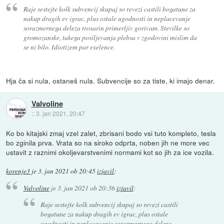
Raje sestejte kolk subvencij skupaj so revezi castili bogatune za
nakup dragih ev igrac, plus ostale ugodnosti in neplacevanje
sorazmernega deleza trosarin primerljiv gorivam. Stevilke so
gromozanske, takega posiljevanja plebsa v zgodovini mislim da
se ni bilo. Idiotizem par exelence.
Hja ča si nula, ostaneš nula. Subvencije so za tiste, ki imajo denar.
Valvoline
::
3. jan 2021, 20:47
Ko bo kitajski zmaj vzel zalet, zbrisani bodo vsi tuto kompleto, tesla
bo zginila prva. Vrata so na siroko odprta, noben jih ne more vec
ustavit z raznimi okoljevarstvenimi normami kot so jih za ice vozila.
korenje3
je
3. jan 2021 ob 20:45
izjavil
:
Valvoline
je
3. jan 2021 ob 20:36
izjavil
:
Raje sestejte kolk subvencij skupaj so revezi castili
bogatune za nakup dragih ev igrac, plus ostale
ugodnosti in neplacevanje sorazmernega deleza