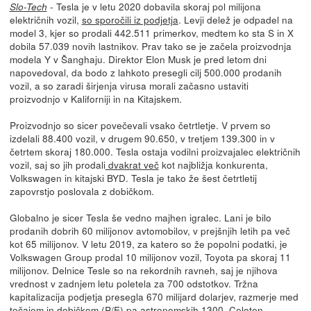
- Tesla je v letu 2020 dobavila skoraj pol milijona
Slo-Tech
električnih vozil,
so sporočili iz podjetja
. Levji delež je odpadel na
model 3, kjer so prodali 442.511 primerkov, medtem ko sta S in X
dobila 57.039 novih lastnikov. Prav tako se je začela proizvodnja
modela Y v Šanghaju. Direktor Elon Musk je pred letom dni
napovedoval, da bodo z lahkoto presegli cilj 500.000 prodanih
vozil, a so zaradi širjenja virusa morali začasno ustaviti
proizvodnjo v Kaliforniji in na Kitajskem.
Proizvodnjo so sicer povečevali vsako četrtletje. V prvem so
izdelali 88.400 vozil, v drugem 90.650, v tretjem 139.300 in v
četrtem skoraj 180.000. Tesla ostaja vodilni proizvajalec električnih
vozil, saj so jih prodali
dvakrat več
kot najbližja konkurenta,
Volkswagen in kitajski BYD. Tesla je tako že šest četrtletij
zapovrstjo poslovala z dobičkom.
Globalno je sicer Tesla še vedno majhen igralec. Lani je bilo
prodanih dobrih 60 milijonov avtomobilov, v prejšnjih letih pa več
kot 65 milijonov. V letu 2019, za katero so že popolni podatki, je
Volkswagen Group prodal 10 milijonov vozil, Toyota pa skoraj 11
milijonov. Delnice Tesle so na rekordnih ravneh, saj je njihova
vrednost v zadnjem letu poletela za 700 odstotkov. Tržna
kapitalizacija podjetja presegla 670 milijard dolarjev, razmerje med
tečajem in dobičkom (P/E) pa astronomskih 1300. Celoten