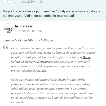
::
14. sep 2020, 11:33
Na področju optike velja omeniti še Optalysys in njihova analogna
optična vezja. Vidim, da so sedaj že napredovali ...
hr_natakar
::
14. sep 2020, 11:37
antonija
je
14. sep 2020 ob 11:30
izjavil
:
Ce te zanima samo ozadje kvantne fizike, mislenost ljudi v tistem
casu, brez podbrobnosti (teorij na katerih sloni/jih porusi, enacb
in njihovih izplejav, itd.), potem ti priporocam knjizico
Del in
Celota
od
Wernerja Heisenberga
(mozakarja, ki je (so)odkril
princip nedolocjlivosti). Knjizica je poljudna in se en spusca
prevec v akademske detajle.
Ce bi pa dejansko rad razumel kako deluje kvantna fizika
(vkljucno z enacbami, njihovo izplejavo in pomenom), zakaj jo
sploh rabimo in kaj tocno popravi v primerjavi s starejsimi
teorijami (vkljucno z do takrat nerazlozenimi eksperimentalnimi
pojavi in poskusi), potem se pa bojim da bos rabil malo vec kot
en clanek.