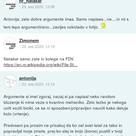
hr_natakar
::
23. sep 2020, 12:08
Antonija, zelo dobre argumente imas. Samo napises...ne....in mi s
tem lepo argumentirano...zavijes cokolado v folijo.
Zimonem
::
23. sep 2020, 12:16
Natakar samo zate in kolege na FDV.
https://en.m.wikipedia.org/wiki/File:St...
antonija
::
23. sep 2020, 12:19
Argumente si imel zgoraj, nazaj si pa napisal neko random
bluzenje ki nima veze s kvantno mehaniko. Zelo tezko je nekoga
uciti voziti bicikl, ce se ni sposoben/pripravljen nauciti kako deluje
kolo (vrtenje).
Predvsem pa prosim ne pricakuj da bo cel svet letal za tabo in
popravljal tvoje zmote, prej-ko-slej te bojo (bomo) pustili v tvoji