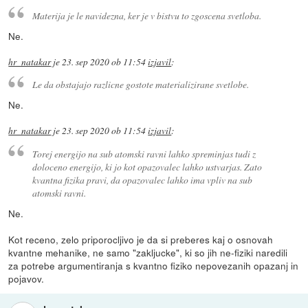
Materija je le navidezna, ker je v bistvu to zgoscena svetloba.
Ne.
hr_natakar
je
23. sep 2020 ob 11:54
izjavil
:
Le da obstajajo razlicne gostote materializirane svetlobe.
Ne.
hr_natakar
je
23. sep 2020 ob 11:54
izjavil
:
Torej energijo na sub atomski ravni lahko spreminjas tudi z
doloceno energijo, ki jo kot opazovalec lahko ustvarjas. Zato
kvantna fizika pravi, da opazovalec lahko ima vpliv na sub
atomski ravni.
Ne.
Kot receno, zelo priporocljivo je da si preberes kaj o osnovah
kvantne mehanike, ne samo "zakljucke", ki so jih ne-fiziki naredili
za potrebe argumentiranja s kvantno fiziko nepovezanih opazanj in
pojavov.