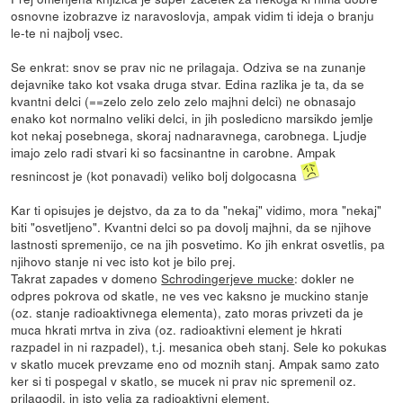
osnovne izobrazve iz naravoslovja, ampak vidim ti ideja o branju
le-te ni najbolj vsec.
Se enkrat: snov se prav nic ne prilagaja. Odziva se na zunanje
dejavnike tako kot vsaka druga stvar. Edina razlika je ta, da se
kvantni delci (==zelo zelo zelo zelo majhni delci) ne obnasajo
enako kot normalno veliki delci, in jih posledicno marsikdo jemlje
kot nekaj posebnega, skoraj nadnaravnega, carobnega. Ljudje
imajo zelo radi stvari ki so facsinantne in carobne. Ampak
resnincost je (kot ponavadi) veliko bolj dolgocasna
Kar ti opisujes je dejstvo, da za to da "nekaj" vidimo, mora "nekaj"
biti "osvetljeno". Kvantni delci so pa dovolj majhni, da se njihove
lastnosti spremenijo, ce na jih posvetimo. Ko jih enkrat osvetlis, pa
njihovo stanje ni vec isto kot je bilo prej.
Takrat zapades v domeno
Schrodingerjeve mucke
: dokler ne
odpres pokrova od skatle, ne ves vec kaksno je muckino stanje
(oz. stanje radioaktivnega elementa), zato moras privzeti da je
muca hkrati mrtva in ziva (oz. radioaktivni element je hkrati
razpadel in ni razpadel), t.j. mesanica obeh stanj. Sele ko pokukas
v skatlo mucek prevzame eno od moznih stanj. Ampak samo zato
ker si ti pospegal v skatlo, se mucek ni prav nic spremenil oz.
prilagodil, in isto velja za radioaktivni element.