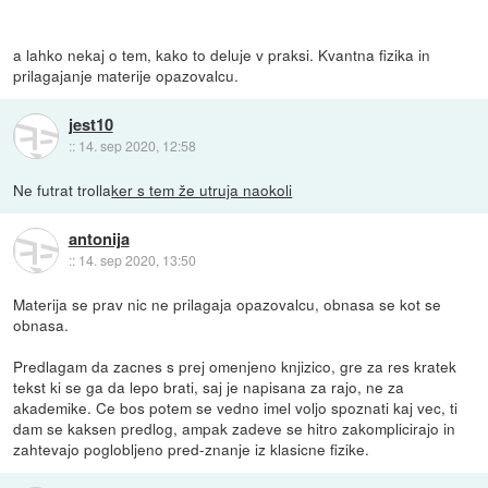
a lahko nekaj o tem, kako to deluje v praksi. Kvantna fizika in
prilagajanje materije opazovalcu.
jest10
::
14. sep 2020, 12:58
Ne futrat trolla
ker s tem že utruja naokoli
antonija
::
14. sep 2020, 13:50
Materija se prav nic ne prilagaja opazovalcu, obnasa se kot se
obnasa.
Predlagam da zacnes s prej omenjeno knjizico, gre za res kratek
tekst ki se ga da lepo brati, saj je napisana za rajo, ne za
akademike. Ce bos potem se vedno imel voljo spoznati kaj vec, ti
dam se kaksen predlog, ampak zadeve se hitro zakomplicirajo in
zahtevajo poglobljeno pred-znanje iz klasicne fizike.