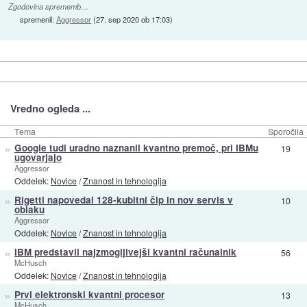
Zgodovina sprememb…
spremenil:
Aggressor
(
27. sep 2020 ob 17:03
)
Vredno ogleda ...
Tema
Sporočila
»
Google tudi uradno naznanil kvantno premoč, pri IBMu
19
ugovarjajo
Aggressor
Oddelek:
Novice
/
Znanost in tehnologija
»
Rigetti napovedal 128-kubitni čip in nov servis v
10
oblaku
Aggressor
Oddelek:
Novice
/
Znanost in tehnologija
»
IBM predstavil najzmogljivejši kvantni računalnik
56
McHusch
Oddelek:
Novice
/
Znanost in tehnologija
»
Prvi elektronski kvantni procesor
13
McHusch