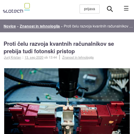
☰
Novice
»
Znanost in tehnologija
»
Proti čelu razvoja kvantnih računalnikov se prebija tudi fotonski pristop
Proti čelu razvoja kvantnih računalnikov se
prebija tudi fotonski pristop
Jurij Kristan
::
13. sep 2020
ob 13:44
Znanost in tehnologija