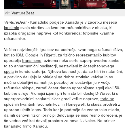
vir:
VentureBeat
- Kanadsko podjetje Xanadu je v začetku meseca
VentureBeat
lansiralo
svojo storitev za kvantno računalništvo v oblaku, ki
izrablja drugačne naprave kot konkurenca: fotonske kvantne
računalnike.
Večina najvidnejših igralcev na področju kvantnega računalništva,
kot so IBM,
Google
in Rigetti, za fizično reprezentacijo kubitov
uporablja
transmone
, oziroma neke sorte superprevodne zanke;
to so anharmonični oscilatorji, sestavljeni iz
Josephsonovega
spoja
in kondenzatorja. Njihova lastnost je, da so hitri in natančni,
a pravilno delujejo le ohlajeni na dobro stotinko kelvina in so
močno občutljivi na motnje, posebej pri sestavljanju v večje
računske sklope, zaradi česar danes uporabljamo zgolj okoli 50-
kubitne stroje. Vidnejši izjemi pri tem sta bili doslej D-Wave, ki s
superprevodnimi zankami sicer gradi velike naprave,
toda ne
splošnih kvantnih računalnikov,
in Honeywell
, ki skuša prodreti z
uporabo ujetih ionov. Toda ker je področje še vedno tako mlado,
da niti osnovni fizični principi delovanja
še niso resno
dorečeni, je
še vedno več kot dovolj prostora za nove izzivalce. Na primer
kanadsko
firmo Xanadu
.