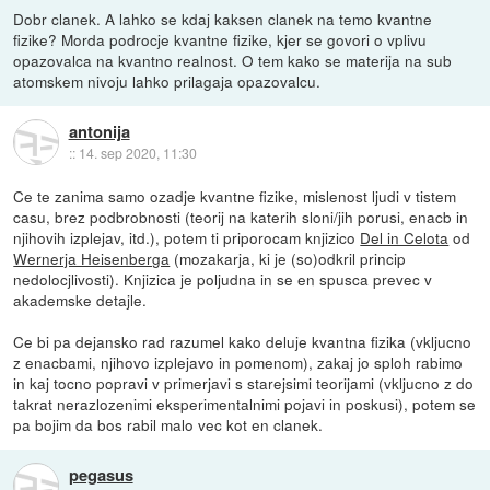
Dobr clanek. A lahko se kdaj kaksen clanek na temo kvantne
fizike? Morda podrocje kvantne fizike, kjer se govori o vplivu
opazovalca na kvantno realnost. O tem kako se materija na sub
atomskem nivoju lahko prilagaja opazovalcu.
antonija
::
14. sep 2020, 11:30
Ce te zanima samo ozadje kvantne fizike, mislenost ljudi v tistem
casu, brez podbrobnosti (teorij na katerih sloni/jih porusi, enacb in
njihovih izplejav, itd.), potem ti priporocam knjizico
Del in Celota
od
Wernerja Heisenberga
(mozakarja, ki je (so)odkril princip
nedolocjlivosti). Knjizica je poljudna in se en spusca prevec v
akademske detajle.
Ce bi pa dejansko rad razumel kako deluje kvantna fizika (vkljucno
z enacbami, njihovo izplejavo in pomenom), zakaj jo sploh rabimo
in kaj tocno popravi v primerjavi s starejsimi teorijami (vkljucno z do
takrat nerazlozenimi eksperimentalnimi pojavi in poskusi), potem se
pa bojim da bos rabil malo vec kot en clanek.
pegasus