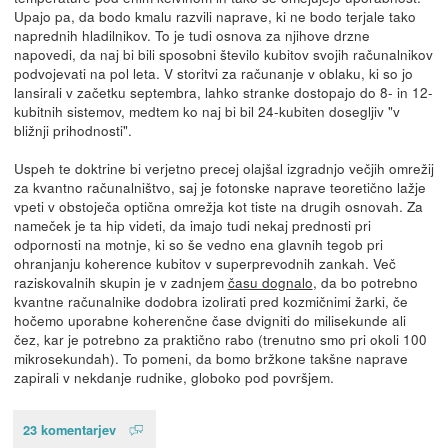
Upajo pa, da bodo kmalu razvili naprave, ki ne bodo terjale tako
naprednih hladilnikov. To je tudi osnova za njihove drzne
napovedi, da naj bi bili sposobni število kubitov svojih računalnikov
podvojevati na pol leta. V storitvi za računanje v oblaku, ki so jo
lansirali v začetku septembra, lahko stranke dostopajo do 8- in 12-
kubitnih sistemov, medtem ko naj bi bil 24-kubiten dosegljiv "v
bližnji prihodnosti".
Uspeh te doktrine bi verjetno precej olajšal izgradnjo večjih omrežij
za kvantno računalništvo, saj je fotonske naprave teoretično lažje
vpeti v obstoječa optična omrežja kot tiste na drugih osnovah. Za
nameček je ta hip videti, da imajo tudi nekaj prednosti pri
odpornosti na motnje, ki so še vedno ena glavnih tegob pri
ohranjanju koherence kubitov v superprevodnih zankah. Več
raziskovalnih skupin je v zadnjem
času dognalo
, da bo potrebno
kvantne računalnike dodobra izolirati pred kozmičnimi žarki, če
hočemo uporabne koherenčne čase dvigniti do milisekunde ali
čez, kar je potrebno za praktično rabo (trenutno smo pri okoli 100
mikrosekundah). To pomeni, da bomo bržkone takšne naprave
zapirali v nekdanje rudnike, globoko pod površjem.
23 komentarjev