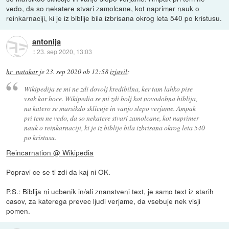
vedo, da so nekatere stvari zamolcane, kot naprimer nauk o
reinkarnaciji, ki je iz biblije bila izbrisana okrog leta 540 po kristusu.
antonija
::
23. sep 2020, 13:03
hr_natakar
je
23. sep 2020 ob 12:58
izjavil
:
Wikipedija se mi ne zdi dovolj kredibilna, ker tam lahko pise
vsak kar hoce. Wikipedia se mi zdi bolj kot novodobna biblija,
na katero se marsikdo sklicuje in vanjo slepo verjame. Ampak
pri tem ne vedo, da so nekatere stvari zamolcane, kot naprimer
nauk o reinkarnaciji, ki je iz biblije bila izbrisana okrog leta 540
po kristusu.
Reincarnation @ Wikipedia
Popravi ce se ti zdi da kaj ni OK.
P.S.: Biblija ni ucbenik in/ali znanstveni text, je samo text iz starih
casov, za katerega prevec ljudi verjame, da vsebuje nek visji
pomen.