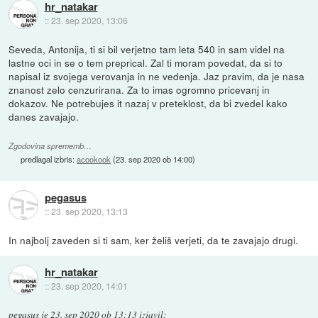
hr_natakar
::
23. sep 2020, 13:06
Seveda, Antonija, ti si bil verjetno tam leta 540 in sam videl na
lastne oci in se o tem preprical. Zal ti moram povedat, da si to
napisal iz svojega verovanja in ne vedenja. Jaz pravim, da je nasa
znanost zelo cenzurirana. Za to imas ogromno pricevanj in
dokazov. Ne potrebujes it nazaj v preteklost, da bi zvedel kako
danes zavajajo.
Zgodovina sprememb…
predlagal izbris:
acookook
(
23. sep 2020 ob 14:00
)
pegasus
::
23. sep 2020, 13:13
In najbolj zaveden si ti sam, ker želiš verjeti, da te zavajajo drugi.
hr_natakar
::
23. sep 2020, 14:01
pegasus
je
23. sep 2020 ob 13:13
izjavil
: