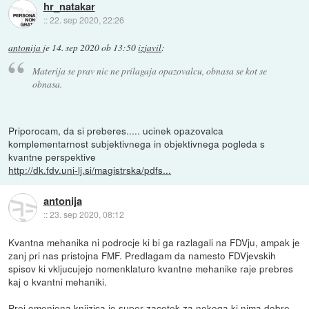
hr_natakar
::
22. sep 2020, 22:26
antonija
je
14. sep 2020 ob 13:50
izjavil
:
Materija se prav nic ne prilagaja opazovalcu, obnasa se kot se
obnasa.
Priporocam, da si preberes..... ucinek opazovalca
komplementarnost subjektivnega in objektivnega pogleda s
kvantne perspektive
http://dk.fdv.uni-lj.si/magistrska/pdfs...
antonija
::
23. sep 2020, 08:12
Kvantna mehanika ni podrocje ki bi ga razlagali na FDVju, ampak je
zanj pri nas pristojna FMF. Predlagam da namesto FDVjevskih
spisov ki vkljucujejo nomenklaturo kvantne mehanike raje prebres
kaj o kvantni mehaniki.
Prej omenjena knjizica je super zacetek za nekoga ki nima dobre