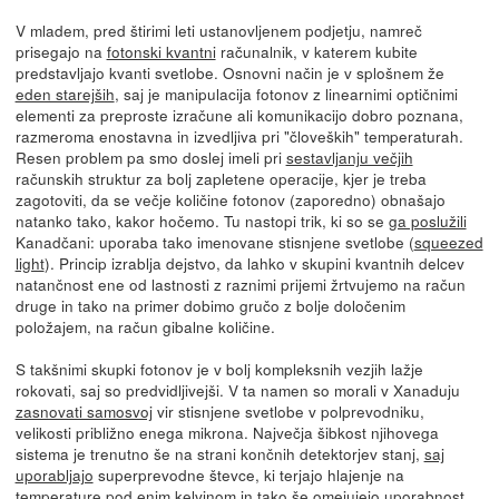
V mladem, pred štirimi leti ustanovljenem podjetju, namreč
prisegajo na
fotonski kvantni
računalnik, v katerem kubite
predstavljajo kvanti svetlobe. Osnovni način je v splošnem že
eden starejših
, saj je manipulacija fotonov z linearnimi optičnimi
elementi za preproste izračune ali komunikacijo dobro poznana,
razmeroma enostavna in izvedljiva pri "človeških" temperaturah.
Resen problem pa smo doslej imeli pri
sestavljanju večjih
računskih struktur za bolj zapletene operacije, kjer je treba
zagotoviti, da se večje količine fotonov (zaporedno) obnašajo
natanko tako, kakor hočemo. Tu nastopi trik, ki so se
ga poslužili
Kanadčani: uporaba tako imenovane stisnjene svetlobe (
squeezed
light
). Princip izrablja dejstvo, da lahko v skupini kvantnih delcev
natančnost ene od lastnosti z raznimi prijemi žrtvujemo na račun
druge in tako na primer dobimo gručo z bolje določenim
položajem, na račun gibalne količine.
S takšnimi skupki fotonov je v bolj kompleksnih vezjih lažje
rokovati, saj so predvidljivejši. V ta namen so morali v Xanaduju
zasnovati samosvoj
vir stisnjene svetlobe v polprevodniku,
velikosti približno enega mikrona. Največja šibkost njihovega
sistema je trenutno še na strani končnih detektorjev stanj,
saj
uporabljajo
superprevodne števce, ki terjajo hlajenje na
temperature pod enim kelvinom in tako še omejujejo uporabnost.