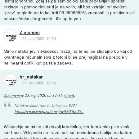
lastni ignoranci. Zdaj se pa sam odloci ali si pripravljen sprejeti
razlage in pomoc dokler ti je na voljo, ali bos vztrajal pri svojem
"prav" neglede na to kaj trdi 99.9999999% znanosti in prakticno vsi
poskusi/dokazi/argumenti. It's up to you.
Zimonem
::
23. sep 2020, 12:39
Mimo natakarjevih ekscesov, nazaj na temo. če slučajno bo kaj od
kvantnega računalništva z fotoni bi se prej nagibal na preboje v
nelinearni optiki kot pa tale zadeva.
hr_natakar
::
23. sep 2020, 12:58
Zimonem
je
23. sep 2020 ob 12:16
izjavil
:
Natakar samo zate in kolege na FDV.
https://en.m.wikipedia.org/wiki/File:St...
Wikipedija se mi ne zdi dovolj kredibilna, ker tam lahko pise vsak
kar hoce. Wikipedia se mi zdi bolj kot novodobna biblija, na katero
se marsikdo sklicuje in vanjo slepo verjame. Ampak pri tem ne