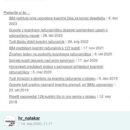
Preberite si še…
IBM načrtuje prve uporabne kvantne čipe za konec desetletja
::
6. dec
2023
Google v kvantnem računalništvu dosegel pomemben uspeh v
odpravljanju napak
::
28. feb 2023
Tudi Baidu dobil kvantni računalnik
::
26. avg 2022
IBM predstavil kvantni računalnik s 127 kubiti
::
17. nov 2021
Živahen teden na področju kvantnega računalništva
::
6. okt 2020
Spinski kubiti delujejo nad enim kelvinom
::
17. apr 2020
Honeywell predstavil preboj v samosvoji arhitekturi kvantnih
računalnikov
::
5. mar 2020
Tudi Amazon s storitvijo za kvantno računanje v oblaku
::
5. dec 2019
Google tudi uradno naznanil kvantno premoč, pri IBMu ugovarjajo
::
23. okt 2019
Rigetti napovedal 128-kubitni čip in nov servis v oblaku
::
12. sep
2018
hr_natakar
::
14. sep 2020, 11:17