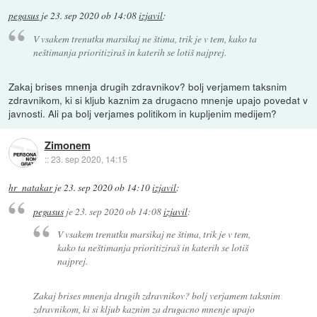
pegasus
je
23. sep 2020 ob 14:08
izjavil
:
V vsakem trenutku marsikaj ne štima, trik je v tem, kako ta
neštimanja prioritiziraš in katerih se lotiš najprej.
Zakaj brises mnenja drugih zdravnikov? bolj verjamem taksnim
zdravnikom, ki si kljub kaznim za drugacno mnenje upajo povedat v
javnosti. Ali pa bolj verjames politikom in kupljenim medijem?
Zimonem
::
23. sep 2020, 14:15
hr_natakar
je
23. sep 2020 ob 14:10
izjavil
:
pegasus
je
23. sep 2020 ob 14:08
izjavil
:
V vsakem trenutku marsikaj ne štima, trik je v tem,
kako ta neštimanja prioritiziraš in katerih se lotiš
najprej.
Zakaj brises mnenja drugih zdravnikov? bolj verjamem taksnim
zdravnikom, ki si kljub kaznim za drugacno mnenje upajo