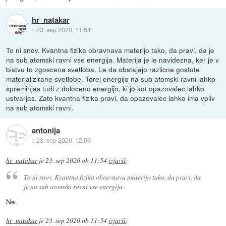
hr_natakar
::
23. sep 2020, 11:54
To ni snov. Kvantna fizika obravnava materijo tako, da pravi, da je
na sub atomski ravni vse energija. Materija je le navidezna, ker je v
bistvu to zgoscena svetloba. Le da obstajajo razlicne gostote
materializirane svetlobe. Torej energijo na sub atomski ravni lahko
spreminjas tudi z doloceno energijo, ki jo kot opazovalec lahko
ustvarjas. Zato kvantna fizika pravi, da opazovalec lahko ima vpliv
na sub atomski ravni.
antonija
::
23. sep 2020, 12:06
hr_natakar
je
23. sep 2020 ob 11:54
izjavil
:
To ni snov. Kvantna fizika obravnava materijo tako, da pravi, da
je na sub atomski ravni vse energija.
Ne.
hr_natakar
je
23. sep 2020 ob 11:54
izjavil
: