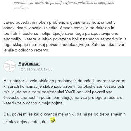
povedat v javnosti. Ali pa bolj verjames politikom in kupljenim
medijem?
Javno povedat ni noben problem, argumentirati je. Znanost v
osnovi dvomi v svoje izsledke. Ampak temeljijo na dokazih in
teorijah in često se motijo. Ljudje izven tega pa izpostavijo eno
anomalijo , katera je lahko povezana bolj z napačno senzoriko in iz
tega sklepajo na nekaj povsem nedokazljivega. Zato se take stvari
jemlje z odločno rezervo.
Aggressor
::
27. sep 2020, 17:03
Hr_natakar je zelo običajen predstavnik današnjih teoretikov zarot,
ki zaradi kombinacije slabe izobrazbe in patološke samovšečnosti
mislijo, da so s tremi pogledanimi YouTube videi povzeli vso
človeško znanost in potem pametujejo na vse pretege o rečeh, o
katerih zelo očitno nimajo pojma.
Daj, povej mi še kaj o kvantni mehaniki, da mi ne bo treba smešnih
tiktok videjov gledat, čuj.