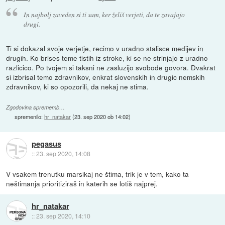
In najbolj zaveden si ti sam, ker želiš verjeti, da te zavajajo
drugi.
Ti si dokazal svoje verjetje, recimo v uradno stalisce medijev in
drugih. Ko brises teme tistih iz stroke, ki se ne strinjajo z uradno
razlicico. Po tvojem si taksni ne zasluzijo svobode govora. Dvakrat
si izbrisal temo zdravnikov, enkrat slovenskih in drugic nemskih
zdravnikov, ki so opozorili, da nekaj ne stima.
Zgodovina sprememb…
spremenilo:
hr_natakar
(
23. sep 2020 ob 14:02
)
pegasus
::
23. sep 2020, 14:08
V vsakem trenutku marsikaj ne štima, trik je v tem, kako ta
neštimanja prioritiziraš in katerih se lotiš najprej.
hr_natakar
::
23. sep 2020, 14:10