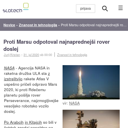
☰
Novice
»
Znanost in tehnologija
»
Proti Marsu odpotoval najnaprednejši rover doslej
Proti Marsu odpotoval najnaprednejši rover
doslej
Jurij Kristan
::
31. jul 2020
ob 00:00
Znanost in tehnologija
- Agencija NASA in
NASA
raketna družba ULA sta
z
izstrelitvijo
rakete Atlas V
uspešno pričeli odpravo Mars
2020, ki proti Rdečemu
planetu pošilja rover
Perseverance, najzmogljivejše
vir:
NASA
vesoljsko robotsko vozilo
doslej.
Po Arabcih
in Kitajcih
so bili v
četrtek zgodaj popoldne na