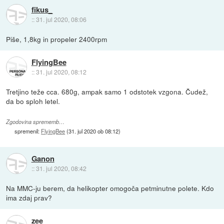
fikus_
::
31. jul 2020, 08:06
Piše, 1,8kg in propeler 2400rpm
FlyingBee
::
31. jul 2020, 08:12
Tretjino teže cca. 680g, ampak samo 1 odstotek vzgona. Čudež,
da bo sploh letel.
Zgodovina sprememb…
spremenil:
FlyingBee
(
31. jul 2020 ob 08:12
)
Ganon
::
31. jul 2020, 08:42
Na MMC-ju berem, da helikopter omogoča petminutne polete. Kdo
ima zdaj prav?
zee