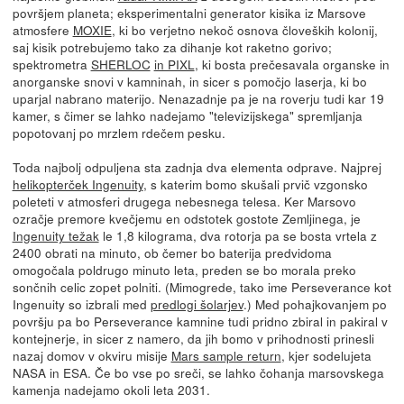
površjem planeta; eksperimentalni generator kisika iz Marsove
atmosfere
MOXIE
, ki bo verjetno nekoč osnova človeških kolonij,
saj kisik potrebujemo tako za dihanje kot raketno gorivo;
spektrometra
SHERLOC
in PIXL
, ki bosta prečesavala organske in
anorganske snovi v kamninah, in sicer s pomočjo laserja, ki bo
uparjal nabrano materijo. Nenazadnje pa je na roverju tudi kar 19
kamer, s čimer se lahko nadejamo "televizijskega" spremljanja
popotovanj po mrzlem rdečem pesku.
Toda najbolj odpuljena sta zadnja dva elementa odprave. Najprej
helikopterček Ingenuity
, s katerim bomo skušali prvič vzgonsko
poleteti v atmosferi drugega nebesnega telesa. Ker Marsovo
ozračje premore kvečjemu en odstotek gostote Zemljinega, je
Ingenuity težak
le 1,8 kilograma, dva rotorja pa se bosta vrtela z
2400 obrati na minuto, ob čemer bo baterija predvidoma
omogočala poldrugo minuto leta, preden se bo morala preko
sončnih celic zopet polniti. (Mimogrede, tako ime Perseverance kot
Ingenuity so izbrali med
predlogi šolarjev
.) Med pohajkovanjem po
površju pa bo Perseverance kamnine tudi pridno zbiral in pakiral v
kontejnerje, in sicer z namero, da jih bomo v prihodnosti prinesli
nazaj domov v okviru misije
Mars sample return
, kjer sodelujeta
NASA in ESA. Če bo vse po sreči, se lahko čohanja marsovskega
kamenja nadejamo okoli leta 2031.