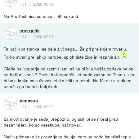
::
31. jul 2020, 08:49
Na Ars Technica so omenili 90 sekund.
energetik
::
31. jul 2020, 09:01
Ta način pristanka me dela živčnega... Že pri prejšnjem roverju.
Toliko stvari gre lahko narobe, sploh tiste žice in rezanje žic
Glede helikopterja pa razmišljam, ali ne bi bila boljša zadeva balon
na helij ali vodik? Razni helikopterčki itd bodo zakon na Titanu, kjer
bi baje lahko celo človek letel s krili na rokah. Na Marsu v redkem
ozračju pa bo tole bolj švoh.
pegasus
::
31. jul 2020, 09:09
Za modrovanje je sedaj prepozno, oglasiti bi se moral pred
desetimi leti, ko so vseskupaj načrtovali.
Način pristanka že preverjeno deluje, zato ne bodo izumljali tople