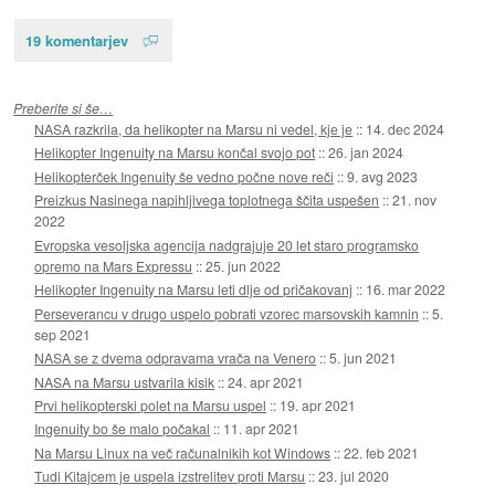
19 komentarjev
Preberite si še…
NASA razkrila, da helikopter na Marsu ni vedel, kje je
::
14. dec 2024
Helikopter Ingenuity na Marsu končal svojo pot
::
26. jan 2024
Helikopterček Ingenuity še vedno počne nove reči
::
9. avg 2023
Preizkus Nasinega napihljivega toplotnega ščita uspešen
::
21. nov
2022
Evropska vesoljska agencija nadgrajuje 20 let staro programsko
opremo na Mars Expressu
::
25. jun 2022
Helikopter Ingenuity na Marsu leti dlje od pričakovanj
::
16. mar 2022
Perseverancu v drugo uspelo pobrati vzorec marsovskih kamnin
::
5.
sep 2021
NASA se z dvema odpravama vrača na Venero
::
5. jun 2021
NASA na Marsu ustvarila kisik
::
24. apr 2021
Prvi helikopterski polet na Marsu uspel
::
19. apr 2021
Ingenuity bo še malo počakal
::
11. apr 2021
Na Marsu Linux na več računalnikih kot Windows
::
22. feb 2021
Tudi Kitajcem je uspela izstrelitev proti Marsu
::
23. jul 2020