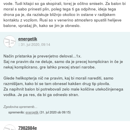
vode. Tudi kitajci so ga skopirali, torej je očitno smiseln. Za balon bi
moral s sabo prinesti plin, poleg tega ti ga odpihne, ideja tega
drona pa je, da raziskuje bližnjo okolico in ostane v radijskem
kontaktu z vozilom. Rusi so v venerino atmosfero spustili helijeve
balone, vprašaj jih, kako se jim je obneslo.
energetik
::
31. jul 2020, 09:14
Način pristanka je preverjetno deloval...1x.
Saj ne pravim da ne deluje, samo da je precej kompliciran in če je
nekaj komplicirano, gre lahko precej stvari narobe.
Glede helikopterja nič ne pravim, kaj bi morali narediti, samo
razmišljam, kako bi se tam obnesel kakšen drug tip plovila.
Za napihnit balon bi potrebovali zelo male količine utekočinjenega
vodika. Je pa res, da bi ga odneslo stran.
Zgodovina sprememb…
spremenilo:
energetik
(
31. jul 2020 ob 09:15
)
7982884e