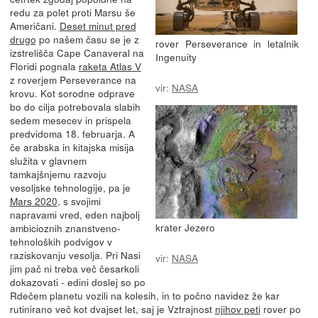
redu za polet proti Marsu še
Američani.
Deset minut pred
drugo
po našem času se je z
rover Perseverance in letalnik
izstrelišča Cape Canaveral na
Ingenuity
Floridi pognala
raketa Atlas V
z roverjem Perseverance na
vir:
NASA
krovu. Kot sorodne odprave
bo do cilja potrebovala slabih
sedem mesecev in prispela
predvidoma 18. februarja. A
če arabska in kitajska misija
služita v glavnem
tamkajšnjemu razvoju
vesoljske tehnologije, pa je
Mars 2020
, s svojimi
napravami vred, eden najbolj
krater Jezero
ambicioznih znanstveno-
tehnoloških podvigov v
raziskovanju vesolja. Pri Nasi
vir:
NASA
jim pač ni treba več česarkoli
dokazovati - edini doslej so po
Rdečem planetu vozili na kolesih, in to počno navidez že kar
rutinirano več kot dvajset let, saj je Vztrajnost
njihov peti
rover po