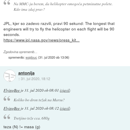
Na MMC-ju berem, da helikopter omogoča petminutne polete.
Kdo ima zdaj prav?
JPL, kjer so zadevo razvili, pravi 90 sekund: The longest that
engineers will try to fly the helicopter on each flight will be 90
seconds.
https://www.jpl.nasa.gov/news/press_kit...
Zgodovina sprememb…
spremenilo:
wajdouc
(
31. jul 2020 ob 13:06
)
antonija
::
31. jul 2020, 18:12
FlyingBee
je
31. jul 2020 ob 08:01
izjavil
:
Koliko bo dron težak na Marsu?
FlyingBee
je
31. jul 2020 ob 08:12
izjavil
:
Tretjino teže cca. 680g
teza (N) != masa (g)