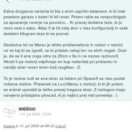
Edina drugacna varianta bi bla z enim zaprtim sistemom, ki bi imel
posebno garazo v kateri bi bil rover. Potem rabis se rampo/dvigalo
za spuscanje roverja na povrsino... Kr precej dodatne teze, ki jo
mors nest s sabo. Atlas V je bil zdaj skor v max konfiguraciji in vsak
dodaten kilogram teze bi se poznal.
Sestavina tal na Marsu je lahko problematicna in noben v resnici
ne ve kaj bi se zgodil, ce bi pristalo nekaj ton na stirih nogah. Dost
je, da se ti ena noga vdre za 20cm v tla in ne mores raztovorit.
Hkrati ti pa motorji odpihnejo en kup materiala pri pristanku in
nardijo sicer raven teren bolj razgiban. :D
To je recimo tudi se ena stvar za katero pri SpaceX se niso podali
nobene resitve. Pristanek na Luni/Marsu z motorji, ki bi jih potem
se enkrat uporabil je lahko precej tvegana stvar. Z razlogom imajo
narejeno pristajalno ploscad, ki jo najbrz prej mal pometejo. :)
wajdouc
::
31. jul 2020, 13:03
Ganon
je
31. jul 2020 ob 08:42
izjavil
: