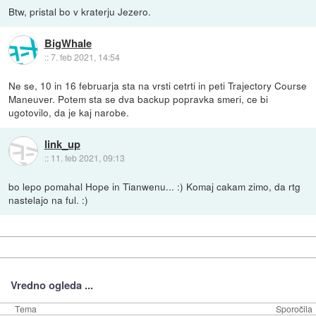
Btw, pristal bo v kraterju Jezero.
BigWhale
::
7. feb 2021, 14:54
Ne se, 10 in 16 februarja sta na vrsti cetrti in peti Trajectory Course
Maneuver. Potem sta se dva backup popravka smeri, ce bi
ugotovilo, da je kaj narobe.
link_up
::
11. feb 2021, 09:13
bo lepo pomahal Hope in Tianwenu... :) Komaj cakam zimo, da rtg
nastelajo na ful. :)
Vredno ogleda ...
Tema
Sporočila