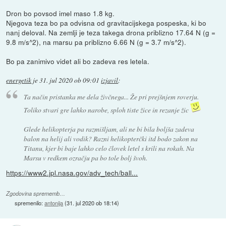
Dron bo povsod imel maso 1.8 kg.
Njegova teza bo pa odvisna od gravitacijskega pospeska, ki bo
nanj deloval. Na zemlji je teza takega drona priblizno 17.64 N (g =
9.8 m/s^2), na marsu pa priblizno 6.66 N (g = 3.7 m/s^2).
Bo pa zanimivo videt ali bo zadeva res letela.
energetik
je
31. jul 2020 ob 09:01
izjavil
:
Ta način pristanka me dela živčnega... Že pri prejšnjem roverju.
Toliko stvari gre lahko narobe, sploh tiste žice in rezanje žic
Glede helikopterja pa razmišljam, ali ne bi bila boljša zadeva
balon na helij ali vodik? Razni helikopterčki itd bodo zakon na
Titanu, kjer bi baje lahko celo človek letel s krili na rokah. Na
Marsu v redkem ozračju pa bo tole bolj švoh.
https://www2.jpl.nasa.gov/adv_tech/ball...
Zgodovina sprememb…
spremenilo:
antonija
(
31. jul 2020 ob 18:14
)