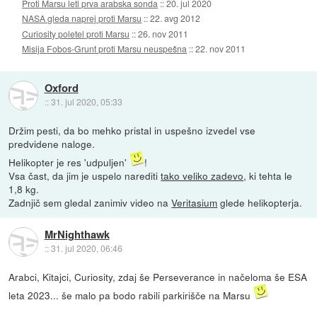
Proti Marsu leti prva arabska sonda
::
20. jul 2020
NASA gleda naprej proti Marsu
::
22. avg 2012
Curiosity poletel proti Marsu
::
26. nov 2011
Misija Fobos-Grunt proti Marsu neuspešna
::
22. nov 2011
Oxford
::
31. jul 2020, 05:33
Držim pesti, da bo mehko pristal in uspešno izvedel vse
predvidene naloge.
Helikopter je res 'udpuljen'
!
Vsa čast, da jim je uspelo narediti
tako veliko zadevo
, ki tehta le
1,8 kg.
Zadnjič sem gledal zanimiv video na
Veritasium
glede helikopterja.
MrNighthawk
::
31. jul 2020, 06:46
Arabci, Kitajci, Curiosity, zdaj še Perseverance in načeloma še ESA
leta 2023... še malo pa bodo rabili parkirišče na Marsu