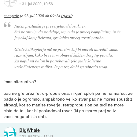
::
31. jul 2020, 10:56
energetik
je
31. jul 2020 ob 09:14
izjavil
:
Način pristanka je preverjetno deloval...1x.
Saj ne pravim da ne deluje, samo da je precej kompliciran in če
je nekaj komplicirano, gre lahko precej stvari narobe.
Glede helikopterja nič ne pravim, kaj bi morali narediti, samo
razmišljam, kako bi se tam obnesel kakšen drug tip plovila.
Za napihnit balon bi potrebovali zelo male količine
utekočinjenega vodika. Je pa res, da bi ga odneslo stran.
imas alternativo?
pac ne gre brez retro-propulsiona. nikjer, sploh pa ne na marsu. ze
padalo je ogromno, ampak tono veliko stvar pac ne mores spustit z
airbagi, kot so manjse roverje. retropropulsion pa tudi ne more
cisto do tal, ker bi poskodoval rover (ki ga mores prej se iz
zascitnega ohisja dat).
BigWhale
::
31. jul 2020, 11:30