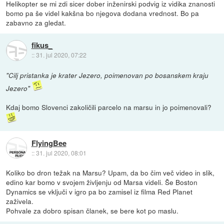
Helikopter se mi zdi sicer dober inženirski podvig iz vidika znanosti
bomo pa še videl kakšna bo njegova dodana vrednost. Bo pa
zabavno za gledat.
fikus_
::
31. jul 2020, 07:22
"Cilj pristanka je krater Jezero, poimenovan po bosanskem kraju
Jezero"
Kdaj bomo Slovenci zakoličili parcelo na marsu in jo poimenovali?
FlyingBee
::
31. jul 2020, 08:01
Koliko bo dron težak na Marsu? Upam, da bo čim več video in slik,
edino kar bomo v svojem življenju od Marsa videli. Še Boston
Dynamics se vključi v igro pa bo zamisel iz filma Red Planet
zaživela.
Pohvale za dobro spisan članek, se bere kot po maslu.