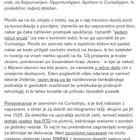
vrsti, za Sojournerjem, Opportunityjem, Spiritom in Curiosityjem. In
posledično najbolj obložen.
Plovilo se ne bo utirjalo v orbito, saj je v njej trenutno dovolj sond
za komunikacijo s površjem. Usmerilo se bo neposredno proti tlom,
nakar ga čaka zahteven postopek spuščanja, razvpitih "
sedem
minut groze
" (za vse v kontrolni sobi), ki so ga uporabili že pri
Curiosityju. Plovilo bo zaviralo tako s toplotnim ščitom kot padali,
nakar se bodo prižgali zaviralni motorji na žerjavu, ki bo zalebdel
in roverja na vrveh mehko spustil na tla. Cilj pristanka je krater
Jezero, poimenovan po bosanskem kraju Jezero - in kjer je nekoč
v Marsovi davnini res bilo jezero, za nameček
z rečno delto
(vir z
omejenim dostopom). Eden poglavitnih ciljev odprave je namreč
iskanje življenja;
razen tega pa še
raziskovanje tamkajšnjega
podnebja in geoloških značilnosti ter preizkušanje prebojnih
tehnologij, ki bi lahko koristile ob prihodu človeških posadk.
Perseverance
je zasnovan na Curiosityju, a je bolj nabasan z
napravami, s čimer je za dobrih sto kilogramov težji, skupno pa jih
ima 1025. Za elektriko ne uporablja sončnih celic, temveč klasični
jedrski reaktor
tipa RTG
na plutonij, kakršnega srečamo v sondah
za globoko vesolje. To naj bi mu predvidoma zagotavljalo energijo
za štirinajst let delovanja. Med
zanimivimi napravami
na vozilu
najdemo globinski
radar RIMFAX
z dosegom desetih metrov pod