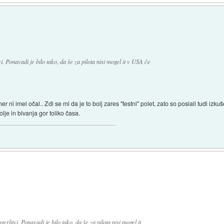
vi. Ponavadi je bilo tako, da še za pilota nisi mogel it v USA če
ziher ni imel očal.. Zdi se mi da je to bolj zares "testni" polet, zato so poslali tudi iz
lje in bivanja gor toliko časa.
terlitvi. Ponavadi je bilo tako, da še za pilota nisi mogel it