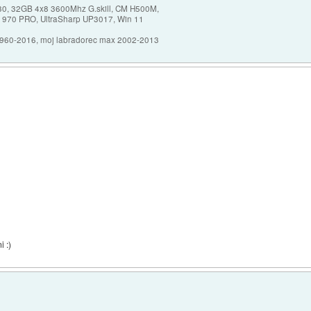
30, 32GB 4x8 3600Mhz G.skill, CM H500M,
 970 PRO, UltraSharp UP3017, Win 11
1960-2016, moj labradorec max 2002-2013
i :)