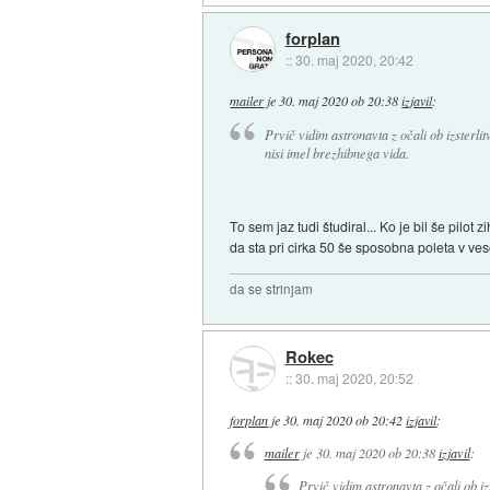
forplan
::
30. maj 2020, 20:42
mailer
je
30. maj 2020 ob 20:38
izjavil
:
Prvič vidim astronavta z očali ob izsterlit
nisi imel brezhibnega vida.
To sem jaz tudi študiral... Ko je bil še pilot 
da sta pri cirka 50 še sposobna poleta v veso
da se strinjam
Rokec
::
30. maj 2020, 20:52
forplan
je
30. maj 2020 ob 20:42
izjavil
:
mailer
je
30. maj 2020 ob 20:38
izjavil
:
Prvič vidim astronavta z očali ob izs