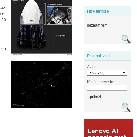
oved
Hitre funkcije
eme.
6.30
seznam tem
o
anju
Posebni izpisi
Avtor:
Ključna beseda: