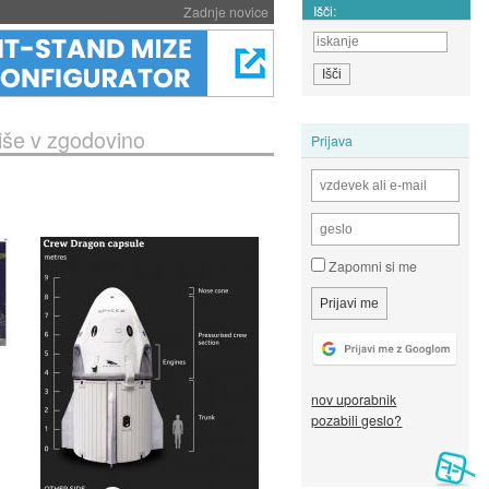
Išči:
Zadnje novice
iše v zgodovino
Prijava
Zapomni si me
nov uporabnik
pozabili geslo?