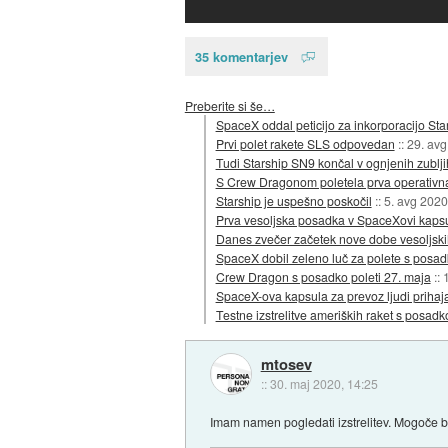
35 komentarjev
Preberite si še…
SpaceX oddal peticijo za inkorporacijo St
Prvi polet rakete SLS odpovedan
::
29. avg
Tudi Starship SN9 končal v ognjenih zublji
S Crew Dragonom poletela prva operativn
Starship je uspešno poskočil
::
5. avg 2020
Prva vesoljska posadka v SpaceXovi kapsul
Danes zvečer začetek nove dobe vesoljski
SpaceX dobil zeleno luč za polete s posa
Crew Dragon s posadko poleti 27. maja
::
SpaceX-ova kapsula za prevoz ljudi prihaj
Testne izstrelitve ameriških raket s posad
mtosev
::
30. maj 2020, 14:25
Imam namen pogledati izstrelitev. Mogoče b