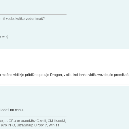
m 1l vode. koliko veder imaš?
 17:18
)
možno vidt kje približno potuje Dragon, v stilu kot lahko vidiš zvezde, če premikaš
gledati na cnnu.
30, 32GB 4x8 3600Mhz G.skill, CM H500M,
 970 PRO, UltraSharp UP3017, Win 11