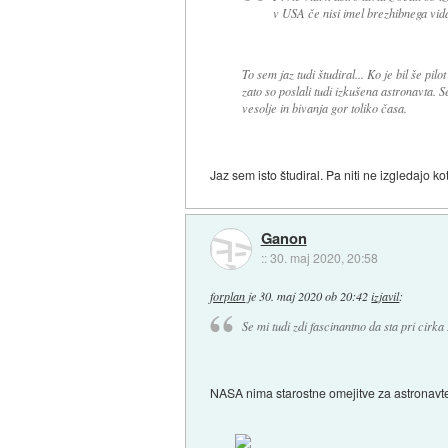
v USA če nisi imel brezhibnega vid
To sem jaz tudi študiral... Ko je bil še pilot
zato so poslali tudi izkušena astronavta. S
vesolje in bivanja gor toliko časa.
Jaz sem isto študiral. Pa niti ne izgledajo k
Ganon
::
30. maj 2020, 20:58
forplan
je
30. maj 2020 ob 20:42
izjavil
:
Se mi tudi zdi fascinantno da sta pri cirka
NASA nima starostne omejitve za astronavte. 