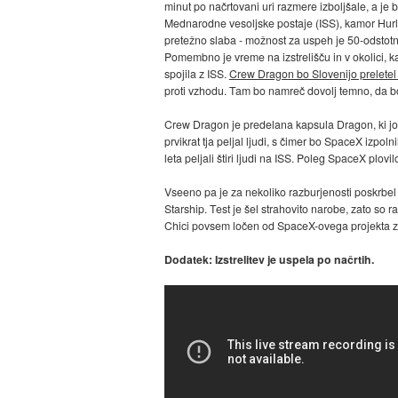
minut po načrtovani uri razmere izboljšale, a je 
Mednarodne vesoljske postaje (ISS), kamor Hurle
pretežno slaba - možnost za uspeh je 50-odstotna
Pomembno je vreme na izstrelišču in v okolici, ka
spojila z ISS.
Crew Dragon bo Slovenijo preletel 
proti vzhodu. Tam bo namreč dovolj temno, da 
Crew Dragon je predelana kapsula Dragon, ki jo
prvikrat tja peljal ljudi, s čimer bo SpaceX izp
leta peljali štiri ljudi na ISS. Poleg SpaceX plovi
Vseeno pa je za nekoliko razburjenosti poskrbe
Starship. Test je šel strahovito narobe, zato so 
Chici povsem ločen od SpaceX-ovega projekta 
Dodatek: Izstrelitev je uspela po načrtih.