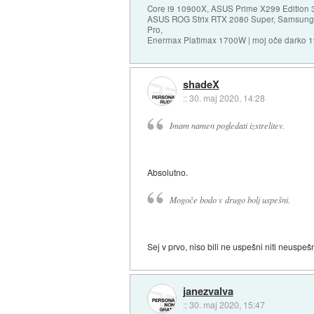
Core i9 10900X, ASUS Prime X299 Edition 
ASUS ROG Strix RTX 2080 Super, Samsung
Pro,
Enermax Platimax 1700W | moj oče darko 
shadeX
::
30. maj 2020, 14:28
Imam namen pogledati izstrelitev.
Absolutno.
Mogoče bodo v drugo bolj uspešni.
Sej v prvo, niso bili ne uspešni niti neuspešn
janezvalva
::
30. maj 2020, 15:47