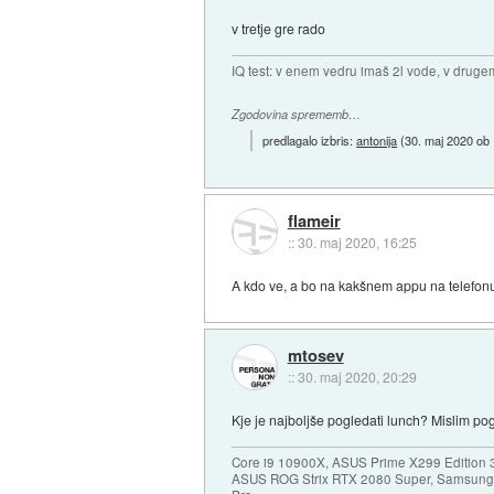
v tretje gre rado
IQ test: v enem vedru imaš 2l vode, v druge
Zgodovina sprememb…
predlagalo izbris:
antonija
(
30. maj 2020 ob
flameir
::
30. maj 2020, 16:25
A kdo ve, a bo na kakšnem appu na telefonu 
mtosev
::
30. maj 2020, 20:29
Kje je najboljše pogledati lunch? Mislim po
Core i9 10900X, ASUS Prime X299 Edition 
ASUS ROG Strix RTX 2080 Super, Samsung