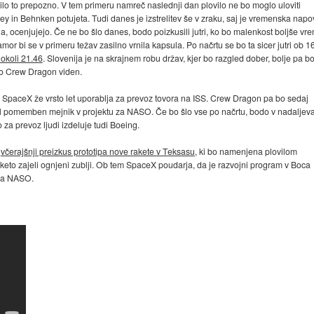
bilo to prepozno. V tem primeru namreč naslednji dan plovilo ne bo moglo uloviti
y in Behnken potujeta. Tudi danes je izstrelitev še v zraku, saj je vremenska nap
, ocenjujejo. Če ne bo šlo danes, bodo poizkusili jutri, ko bo malenkost boljše vr
mor bi se v primeru težav zasilno vrnila kapsula. Po načrtu se bo ta sicer jutri ob 1
okoli 21.46
. Slovenija je na skrajnem robu držav, kjer bo razgled dober, bolje pa b
bo Crew Dragon viden.
 SpaceX že vrsto let uporablja za prevoz tovora na ISS. Crew Dragon pa bo sedaj
olnil pomemben mejnik v projektu za NASO. Če bo šlo vse po načrtu, bodo v nadaljev
lo za prevoz ljudi izdeluje tudi Boeing.
l
včerajšnji preizkus prototipa nove rakete v Teksasu,
ki bo namenjena plovilom
raketo zajeli ognjeni zublji. Ob tem SpaceX poudarja, da je razvojni program v Boca
za NASO.