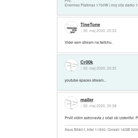
Pro,
Enermax Platimax 1700W | moj oče darko 
TineTone
::
30. maj 2020, 20:33
Videl sem stream na twitchu.
Cr00k
::
30. maj 2020, 20:35
youtube spacex stream...
mailer
::
30. maj 2020, 20:38
Prvič vidim astronavta z očali ob izsterlitvi.
Asus B560-I, Intel 11500, Corsair 16GB 3