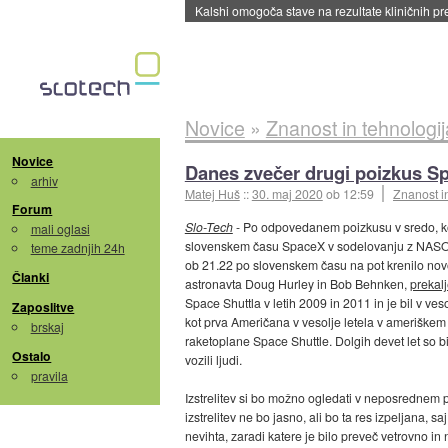
Sandisk že prodal več kot polovico SSD-jev za 
Novice
»
Znanost in tehnologij
Novice
Danes zvečer drugi poizkus Sp
arhiv
Matej Huš
::
30. maj 2020
ob 12:59
Znanost i
Forum
Slo-Tech
- Po odpovedanem poizkusu v sredo, ko
mali oglasi
slovenskem času SpaceX v sodelovanju z NASO poi
teme zadnjih 24h
ob 21.22 po slovenskem času na pot krenilo nov
Članki
astronavta Doug Hurley in Bob Behnken,
prekal
Space Shuttla v letih 2009 in 2011 in je bil v ves
Zaposlitve
kot prva Američana v vesolje letela v ameriškem p
brskaj
raketoplane Space Shuttle. Dolgih devet let so bi
Ostalo
vozili ljudi.
pravila
Izstrelitev si bo možno ogledati v neposrednem p
izstrelitev ne bo jasno, ali bo ta res izpeljana,
nevihta, zaradi katere je bilo preveč vetrovno i