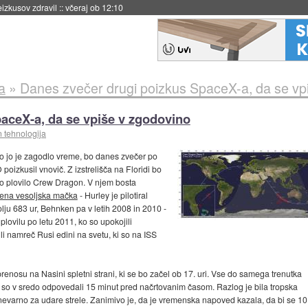
naslednji dve leti
::
včeraj ob 11:37
a
»
Danes zvečer drugi poizkus SpaceX-a, da se vp
aceX-a, da se vpiše v zgodovino
n tehnologija
 jo je zagodlo vreme, bo danes zvečer po
zkusil vnovič. Z izstrelišča na Floridi bo
o plovilo Crew Dragon. V njem bosta
jena vesoljska mačka
- Hurley je pilotiral
olju 683 ur, Behnken pa v letih 2008 in 2010 -
lovilu po letu 2011, ko so upokojili
li namreč Rusi edini na svetu, ki so na ISS
renosu na Nasini spletni strani, ki se bo začel ob 17. uri. Vse do samega trenutka
 saj so v sredo odpovedali 15 minut pred načrtovanim časom. Razlog je bila tropska
n nevarno za udare strele. Zanimivo je, da je vremenska napoved kazala, da bi se 10