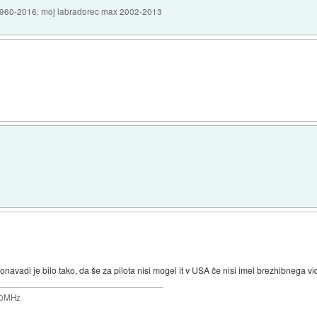
1960-2016, moj labradorec max 2002-2013
 Ponavadi je bilo tako, da še za pilota nisi mogel it v USA če nisi imel brezhibnega vi
200MHz