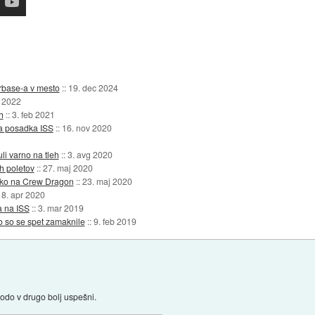
arbase-a v mesto
::
19. dec 2024
 2022
h
::
3. feb 2021
a posadka ISS
::
16. nov 2020
i varno na tleh
::
3. avg 2020
h poletov
::
27. maj 2020
dko na Crew Dragon
::
23. maj 2020
18. apr 2020
a na ISS
::
3. mar 2019
ko so se spet zamaknile
::
9. feb 2019
odo v drugo bolj uspešni.