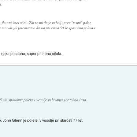
a.
 ziher ni imel očal.. Zdi se mi da je to bolj zares "testni" polet,
e mi tudi zdi fascinantno da sta pri cirka 50 še sposobna poleta v
ot neka posebna, super pritrjena očala.
 50 še sposobna poleta v vesolje in bivanja gor toliko časa.
John Glenn je poletel v vesolje pri starosti 77 let.