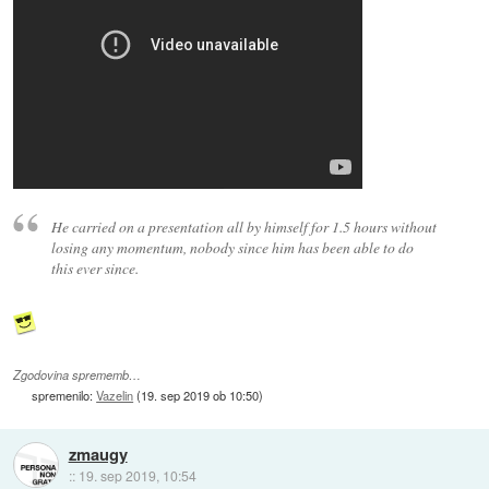
He carried on a presentation all by himself for 1.5 hours without
losing any momentum, nobody since him has been able to do
this ever since.
Zgodovina sprememb…
spremenilo:
Vazelin
(
19. sep 2019 ob 10:50
)
zmaugy
::
19. sep 2019, 10:54