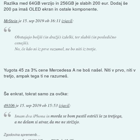
Razlika med 64GB verzijo in 256GB je slabih 200 eur. Dodaj še
200 pa imaš OLED ekran in ostale komponente.
MrStein
je
15. sep 2019 ob 16:11
izjavil
:
Obstajajo boljši (in dražji) izdelki, ter slabši (in posledično
cenejši).
No, če kdo ni iz prve razumel, ne bo niti iz tretje.
Yugota 45 za 3% cene Mercedesa A ne boš našel. Niti v prvo, niti v
tretjo, ampak tega ti ne razumeš.
Še enkrat, tokrat samo za ovčke:
49106
je
15. sep 2019 ob 15:53
izjavil
:
Imam dva iPhona in
morda se bom pustil ostriči še za tretjega,
a ne delam si utvar, da me ne strižejo
.
Zgodovina sprememb…