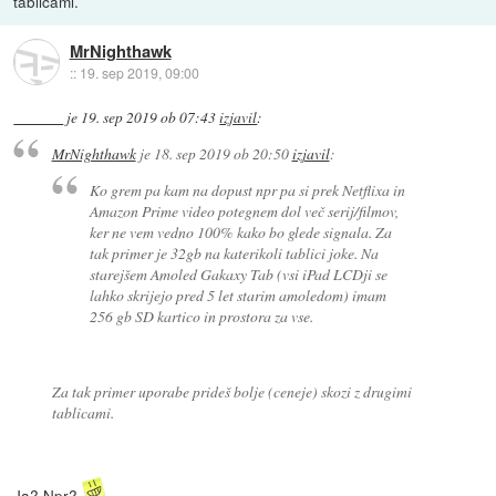
tablicami.
MrNighthawk
::
19. sep 2019, 09:00
je
19. sep 2019 ob 07:43
izjavil
:
MrNighthawk
je
18. sep 2019 ob 20:50
izjavil
:
Ko grem pa kam na dopust npr pa si prek Netflixa in
Amazon Prime video potegnem dol več serij/filmov,
ker ne vem vedno 100% kako bo glede signala. Za
tak primer je 32gb na katerikoli tablici joke. Na
starejšem Amoled Gakaxy Tab (vsi iPad LCDji se
lahko skrijejo pred 5 let starim amoledom) imam
256 gb SD kartico in prostora za vse.
Za tak primer uporabe prideš bolje (ceneje) skozi z drugimi
tablicami.
Ja? Npr?