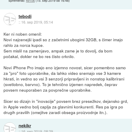
spremenilo:
49106
(
15. sep 2019 ob 16:48
)
tebodi
::
16. sep 2019, 05:14
Ker ni noben omenil:
Novi najcenejši ipadi so z začetnimi ubogimi 32GB, s čimer imajo
rahlo za norca kupce.
Sem mislil na zamenjavo, ampak zame je to dovolj, da bom
počakal, dokler ne bo res čisto crknilo.
Novi iPhone Pro imajo eno izjemno novost, sicer pomembno samo
za "pro" foto uporabnike, da lahko video snemajo vse 3 kamere
hkrati, in vedno so vsi 3 senzorji pripravljeni in nonstop kalibrirani
(svetlobno, barvno). To je tehnično izjemen napredek, čeprav
povsem neuporaben za povprečne uporabnike.
Sicer so dizajn in "inovacije" povsem brez presežkov, dejansko grd,
in Apple vedno bolj caplja za glavnimi konkurenti. Res pa igra po
drugih pravilih (omejitve zaradi obsega proizvodnje itn.).
nekikr
::
16. sep 2019, 08:29