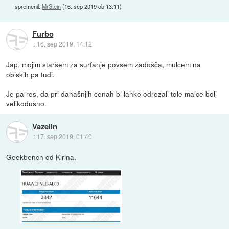
spremenil:
MrStein
(
16. sep 2019 ob 13:11
)
Furbo
::
16. sep 2019, 14:12
Jap, mojim staršem za surfanje povsem zadošča, mulcem na
obiskih pa tudi.
Je pa res, da pri današnjih cenah bi lahko odrezali tole malce bolj
velikodušno.
Vazelin
::
17. sep 2019, 01:40
Geekbench od Kirina.