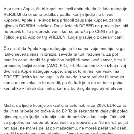
V primeru Appla, če bi kupci res imeli občutek, da jih kdo nateguje -
VERJEMI da bi cene izdelkov padle, ker jih ljudje ne bi več
kupovali. Apple si je skoz leta pridobil zaupanje kupcev, zaradi
njihovih DOBRIH izdelkov. Da je izdelek DOBER ne pravim jaz, niti
ne praviš ti. To preprosto vem, ker se odraža po CENI na trgu.
Toliko je pač Applov trg VREDEN, ljudje glasujejo z denarnicami.
Če misliš da Apple koga nateguje, je to samo tvoje mnenje, ki ga
lahko seveda imaš in izraziš, seveda te tudi razumem. Za pol
manjšo ceno, dobiš že praktično boljši Huawei, več kamer, hitrejši
procesor, boljši zaslon (AMOLED), itd. Razumem iz kje izhaja tvoj
dvom da Apple nateguje kupce, ampak to ni res, ker vsak ima
PROSTO izbiro kaj bo kupil in če nekdo izbere pol dražji produkt
samo on ve zakaj je to naredil, pa če tudi je to da se bolje počuti
ker lahko v rokah drži nekaj kar mu bo dvignlo ego ali whatever.
Misliš, da ljudje kupujejo eksotične avtomobile za 200k EUR za to
da jih ta pripelje od točke A do B? To je sekundarni dejavnik poleg
glavnega, da ljudje to kupijo zato da pokažejo kaj imajo. Taki avti
so popolnoma neuporabni za večino prebivalstva. Ne moreš peljat
prtljage, ne moreš peljat po makadamu, ne moreš peljat več oseb,
stroški vzdrževanja so vrtoglavi.. Ampak cene so še vedno