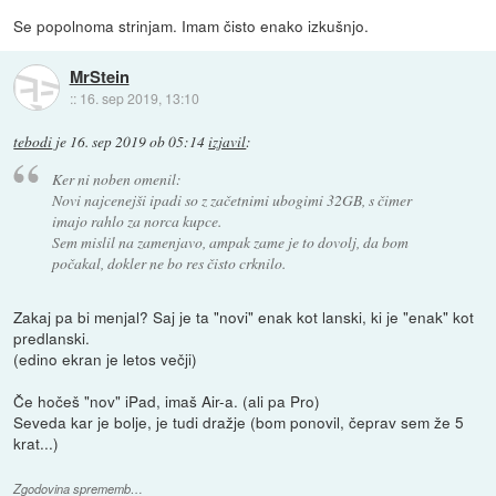
Se popolnoma strinjam. Imam čisto enako izkušnjo.
MrStein
::
16. sep 2019, 13:10
tebodi
je
16. sep 2019 ob 05:14
izjavil
:
Ker ni noben omenil:
Novi najcenejši ipadi so z začetnimi ubogimi 32GB, s čimer
imajo rahlo za norca kupce.
Sem mislil na zamenjavo, ampak zame je to dovolj, da bom
počakal, dokler ne bo res čisto crknilo.
Zakaj pa bi menjal? Saj je ta "novi" enak kot lanski, ki je "enak" kot
predlanski.
(edino ekran je letos večji)
Če hočeš "nov" iPad, imaš Air-a. (ali pa Pro)
Seveda kar je bolje, je tudi dražje (bom ponovil, čeprav sem že 5
krat...)
Zgodovina sprememb…