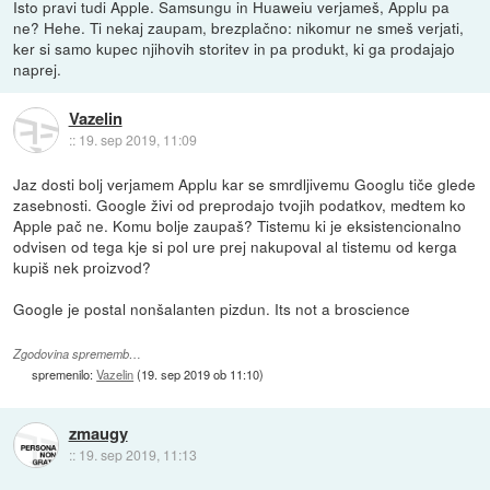
Isto pravi tudi Apple. Samsungu in Huaweiu verjameš, Applu pa
ne? Hehe. Ti nekaj zaupam, brezplačno: nikomur ne smeš verjati,
ker si samo kupec njihovih storitev in pa produkt, ki ga prodajajo
naprej.
Vazelin
::
19. sep 2019, 11:09
Jaz dosti bolj verjamem Applu kar se smrdljivemu Googlu tiče glede
zasebnosti. Google živi od preprodajo tvojih podatkov, medtem ko
Apple pač ne. Komu bolje zaupaš? Tistemu ki je eksistencionalno
odvisen od tega kje si pol ure prej nakupoval al tistemu od kerga
kupiš nek proizvod?
Google je postal nonšalanten pizdun. Its not a broscience
Zgodovina sprememb…
spremenilo:
Vazelin
(
19. sep 2019 ob 11:10
)
zmaugy
::
19. sep 2019, 11:13