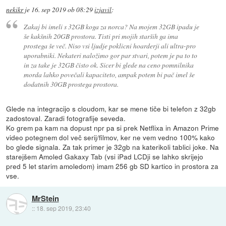
nekikr
je
16. sep 2019 ob 08:29
izjavil
:
Zakaj bi imeli s 32GB koga za norca? Na mojem 32GB ipadu je
še kakšnih 20GB prostora. Tisti pri mojih starših ga ima
prostega še več. Niso vsi ljudje poklicni hoarderji ali ultra-pro
uporabniki. Nekateri naložimo gor par stvari, potem je pa to to
in za take je 32GB čisto ok. Sicer bi glede na ceno pomnilnika
morda lahko povečali kapaciteto, ampak potem bi pač imel še
dodatnih 30GB prostega prostora.
Glede na integracijo s cloudom, kar se mene tiče bi telefon z 32gb
zadostoval. Zaradi fotografije seveda.
Ko grem pa kam na dopust npr pa si prek Netflixa in Amazon Prime
video potegnem dol več serij/filmov, ker ne vem vedno 100% kako
bo glede signala. Za tak primer je 32gb na katerikoli tablici joke. Na
starejšem Amoled Gakaxy Tab (vsi iPad LCDji se lahko skrijejo
pred 5 let starim amoledom) imam 256 gb SD kartico in prostora za
vse.
MrStein
::
18. sep 2019, 23:40