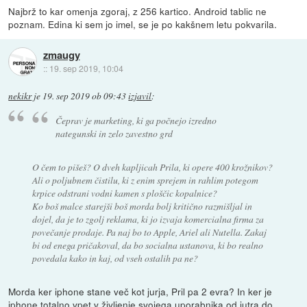
Najbrž to kar omenja zgoraj, z 256 kartico. Android tablic ne
poznam. Edina ki sem jo imel, se je po kakšnem letu pokvarila.
zmaugy
::
19. sep 2019, 10:04
nekikr
je
19. sep 2019 ob 09:43
izjavil
:
Čeprav je marketing, ki ga počnejo izredno
nategunski in zelo zavestno grd
O čem to pišeš? O dveh kapljicah Prila, ki opere 400 krožnikov?
Ali o poljubnem čistilu, ki z enim sprejem in rahlim potegom
krpice odstrani vodni kamen s ploščic kopalnice?
Ko boš malce starejši boš morda bolj kritično razmišljal in
dojel, da je to zgolj reklama, ki jo izvaja komercialna firma za
povečanje prodaje. Pa naj bo to Apple, Ariel ali Nutella. Zakaj
bi od enega pričakoval, da bo socialna ustanova, ki bo realno
povedala kako in kaj, od vseh ostalih pa ne?
Morda ker iphone stane več kot jurja, Pril pa 2 evra? In ker je
iphone totalno vpet v življenje svojega uporabnika od jutra do