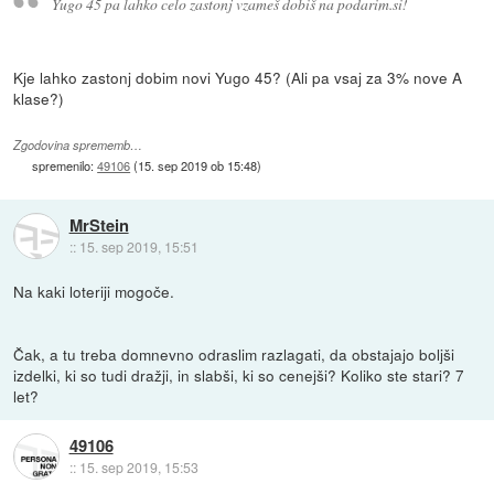
Yugo 45 pa lahko celo zastonj vzameš dobiš na podarim.si!
Kje lahko zastonj dobim novi Yugo 45? (Ali pa vsaj za 3% nove A
klase?)
Zgodovina sprememb…
spremenilo:
49106
(
15. sep 2019 ob 15:48
)
MrStein
::
15. sep 2019, 15:51
Na kaki loteriji mogoče.
Čak, a tu treba domnevno odraslim razlagati, da obstajajo boljši
izdelki, ki so tudi dražji, in slabši, ki so cenejši? Koliko ste stari? 7
let?
49106
::
15. sep 2019, 15:53