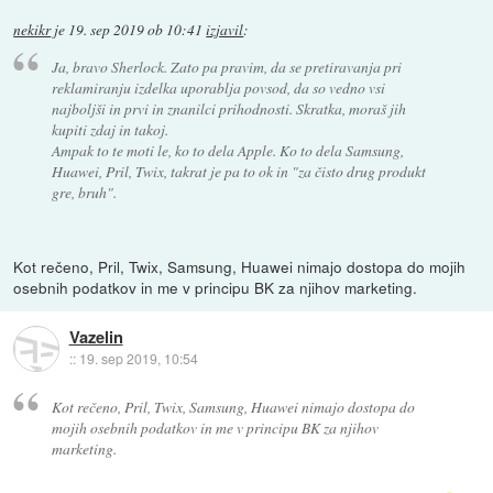
nekikr
je
19. sep 2019 ob 10:41
izjavil
:
Ja, bravo Sherlock. Zato pa pravim, da se pretiravanja pri
reklamiranju izdelka uporablja povsod, da so vedno vsi
najboljši in prvi in znanilci prihodnosti. Skratka, moraš jih
kupiti zdaj in takoj.
Ampak to te moti le, ko to dela Apple. Ko to dela Samsung,
Huawei, Pril, Twix, takrat je pa to ok in "za čisto drug produkt
gre, bruh".
Kot rečeno, Pril, Twix, Samsung, Huawei nimajo dostopa do mojih
osebnih podatkov in me v principu BK za njihov marketing.
Vazelin
::
19. sep 2019, 10:54
Kot rečeno, Pril, Twix, Samsung, Huawei nimajo dostopa do
mojih osebnih podatkov in me v principu BK za njihov
marketing.