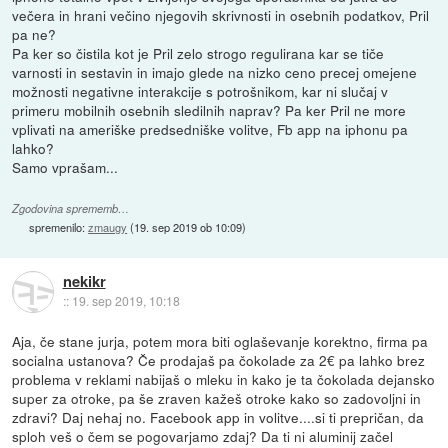
večera in hrani večino njegovih skrivnosti in osebnih podatkov, Pril
pa ne?
Pa ker so čistila kot je Pril zelo strogo regulirana kar se tiče
varnosti in sestavin in imajo glede na nizko ceno precej omejene
možnosti negativne interakcije s potrošnikom, kar ni slučaj v
primeru mobilnih osebnih sledilnih naprav? Pa ker Pril ne more
vplivati na ameriške predsedniške volitve, Fb app na iphonu pa
lahko?
Samo vprašam...
Zgodovina sprememb…
spremenilo:
zmaugy
(
19. sep 2019 ob 10:09
)
nekikr
::
19. sep 2019, 10:18
Aja, če stane jurja, potem mora biti oglaševanje korektno, firma pa
socialna ustanova? Če prodajaš pa čokolade za 2€ pa lahko brez
problema v reklami nabijaš o mleku in kako je ta čokolada dejansko
super za otroke, pa še zraven kažeš otroke kako so zadovoljni in
zdravi? Daj nehaj no. Facebook app in volitve....si ti prepričan, da
sploh veš o čem se pogovarjamo zdaj? Da ti ni aluminij začel