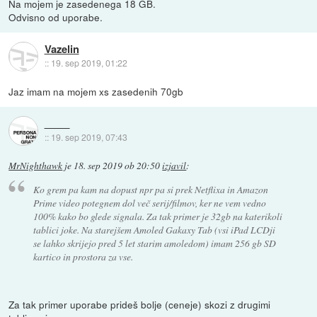
Na mojem je zasedenega 18 GB.
Odvisno od uporabe.
Vazelin
::
19. sep 2019, 01:22
Jaz imam na mojem xs zasedenih 70gb
::
19. sep 2019, 07:43
MrNighthawk
je
18. sep 2019 ob 20:50
izjavil
:
Ko grem pa kam na dopust npr pa si prek Netflixa in Amazon
Prime video potegnem dol več serij/filmov, ker ne vem vedno
100% kako bo glede signala. Za tak primer je 32gb na katerikoli
tablici joke. Na starejšem Amoled Gakaxy Tab (vsi iPad LCDji
se lahko skrijejo pred 5 let starim amoledom) imam 256 gb SD
kartico in prostora za vse.
Za tak primer uporabe prideš bolje (ceneje) skozi z drugimi