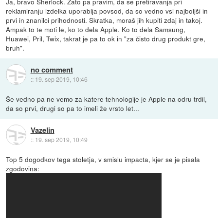
Ja, bravo Sherlock. Zato pa pravim, da se pretiravanja pri
reklamiranju izdelka uporablja povsod, da so vedno vsi najboljši in
prvi in znanilci prihodnosti. Skratka, moraš jih kupiti zdaj in takoj.
Ampak to te moti le, ko to dela Apple. Ko to dela Samsung,
Huawei, Pril, Twix, takrat je pa to ok in "za čisto drug produkt gre,
bruh".
no comment
::
19. sep 2019, 10:46
Še vedno pa ne vemo za katere tehnologije je Apple na odru trdil,
da so prvi, drugi so pa to imeli že vrsto let...
Vazelin
::
19. sep 2019, 10:49
Top 5 dogodkov tega stoletja, v smislu impacta, kjer se je pisala
zgodovina: