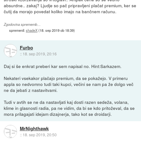
absurdne.. zakaj? Ljudje so pač pripravljeni plačat premium, ker se
čutij da morajo povedat koliko imajo na bančnem računu.
Zgodovina sprememb…
spremenil:
shadeX
(
18. sep 2019 ob 18:39
)
Furbo
::
18. sep 2019, 20:16
Daj si še enkrat preberi kar sem napisal no. Hint:Sarkazem.
Nekateri vsekakor plačajo premium, da se pokažejo. V primeru
appla so nedvomno tudi taki kupci, večini se nam pa že dolgo več
ne da jebati z nastavitvami.
Tudi v avtih se ne da nastavljati kaj dosti razen sedeža, volana,
klime in glasnosti radia, pa ne vidim, da bi se kdo pritoževal, da se
mora prilagajati idejam dizajnerja, tako kot se droidarji.
MrNighthawk
::
18. sep 2019, 20:50