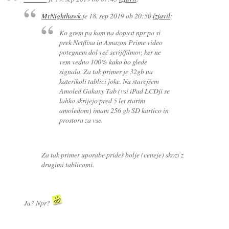
MrNighthawk
je
18. sep 2019 ob 20:50
izjavil
:
Ko grem pa kam na dopust npr pa si
prek Netflixa in Amazon Prime video
potegnem dol več serij/filmov, ker ne
vem vedno 100% kako bo glede
signala. Za tak primer je 32gb na
katerikoli tablici joke. Na starejšem
Amoled Gakaxy Tab (vsi iPad LCDji se
lahko skrijejo pred 5 let starim
amoledom) imam 256 gb SD kartico in
prostora za vse.
Za tak primer uporabe prideš bolje (ceneje) skozi z
drugimi tablicami.
Ja? Npr?