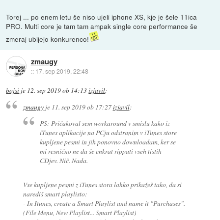
Torej ... po enem letu še niso ujeli iphone XS, kje je šele 11ica
PRO. Multi core je tam tam ampak single core performance še
zmeraj ubijejo konkurenco!
zmaugy
::
17. sep 2019, 22:48
bojsi
je
12. sep 2019 ob 14:13
izjavil
:
zmaugy
je
11. sep 2019 ob 17:27
izjavil
:
PS: Pričakoval sem workaround v smislu kako iz
iTunes aplikacije na PCju odstranim v iTunes store
kupljene pesmi in jih ponovno downloadam, ker se
mi resnično ne da še enkrat rippati vseh tistih
CDjev. Nič. Nada.
Vse kupljene pesmi z iTunes stora lahko prikažeš tako, da si
narediš smart playlisto:
- In Itunes, create a Smart Playlist and name it "Purchases".
(File Menu, New Playlist... Smart Playlist)