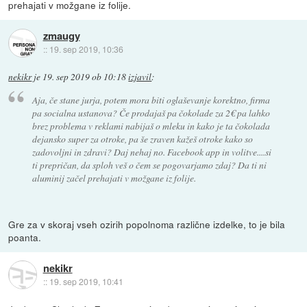
prehajati v možgane iz folije.
zmaugy
::
19. sep 2019, 10:36
nekikr
je
19. sep 2019 ob 10:18
izjavil
:
Aja, če stane jurja, potem mora biti oglaševanje korektno, firma
pa socialna ustanova? Če prodajaš pa čokolade za 2€ pa lahko
brez problema v reklami nabijaš o mleku in kako je ta čokolada
dejansko super za otroke, pa še zraven kažeš otroke kako so
zadovoljni in zdravi? Daj nehaj no. Facebook app in volitve....si
ti prepričan, da sploh veš o čem se pogovarjamo zdaj? Da ti ni
aluminij začel prehajati v možgane iz folije.
Gre za v skoraj vseh ozirih popolnoma različne izdelke, to je bila
poanta.
nekikr
::
19. sep 2019, 10:41