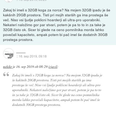
Zakaj bi imeli s 32GB koga za norca? Na mojem 32GB ipadu je še
kakšnih 20GB prostora. Tisti pri mojih starših ga ima prostega še
več. Niso vsi ljudje poklicni hoarderji ali ultra-pro uporabniki.
Nekateri naložimo gor par stvari, potem je pa to to in za take je
32GB čisto ok. Sicer bi glede na ceno pomnilnika morda lahko
povečali kapaciteto, ampak potem bi pač imel še dodatnih 30GB
prostega prostora.
::
16. sep 2019, 09:18
nekikr
je
16. sep 2019 ob 08:29
izjavil
:
Zakaj bi imeli s 32GB koga za norca? Na mojem 32GB ipadu je
še kakšnih 20GB prostora. Tisti pri mojih starših ga ima
prostega še več. Niso vsi ljudje poklicni hoarderji ali ultra-pro
uporabniki. Nekateri naložimo gor par stvari, potem je pa to to
in za take je 32GB čisto ok. Sicer bi glede na ceno pomnilnika
morda lahko povečali kapaciteto, ampak potem bi pač imel še
dodatnih 30GB prostega prostora.