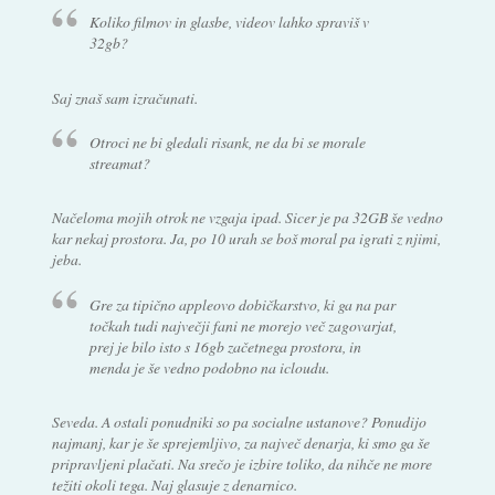
Koliko filmov in glasbe, videov lahko spraviš v
32gb?
Saj znaš sam izračunati.
Otroci ne bi gledali risank, ne da bi se morale
streamat?
Načeloma mojih otrok ne vzgaja ipad. Sicer je pa 32GB še vedno
kar nekaj prostora. Ja, po 10 urah se boš moral pa igrati z njimi,
jeba.
Gre za tipično appleovo dobičkarstvo, ki ga na par
točkah tudi največji fani ne morejo več zagovarjat,
prej je bilo isto s 16gb začetnega prostora, in
menda je še vedno podobno na icloudu.
Seveda. A ostali ponudniki so pa socialne ustanove? Ponudijo
najmanj, kar je še sprejemljivo, za največ denarja, ki smo ga še
pripravljeni plačati. Na srečo je izbire toliko, da nihče ne more
težiti okoli tega. Naj glasuje z denarnico.