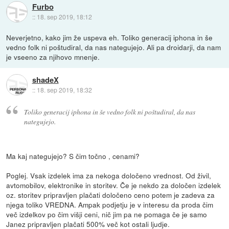
Furbo
::
18. sep 2019, 18:12
Neverjetno, kako jim že uspeva eh. Toliko generacij iphona in še
vedno folk ni poštudiral, da nas nategujejo. Ali pa droidarji, da nam
je vseeno za njihovo mnenje.
shadeX
::
18. sep 2019, 18:32
Toliko generacij iphona in še vedno folk ni poštudiral, da nas
nategujejo.
Ma kaj nategujejo? S čim točno , cenami?
Poglej. Vsak izdelek ima za nekoga določeno vrednost. Od živil,
avtomobilov, elektronike in storitev. Če je nekdo za določen izdelek
oz. storitev pripravljen plačati določeno ceno potem je zadeva za
njega toliko VREDNA. Ampak podjetju je v interesu da proda čim
več izdelkov po čim višji ceni, nič jim pa ne pomaga če je samo
Janez pripravljen plačati 500% več kot ostali ljudje.