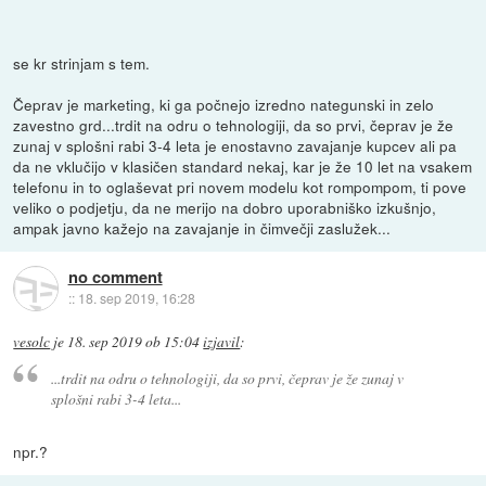
se kr strinjam s tem.
Čeprav je marketing, ki ga počnejo izredno nategunski in zelo
zavestno grd...trdit na odru o tehnologiji, da so prvi, čeprav je že
zunaj v splošni rabi 3-4 leta je enostavno zavajanje kupcev ali pa
da ne vklučijo v klasičen standard nekaj, kar je že 10 let na vsakem
telefonu in to oglaševat pri novem modelu kot rompompom, ti pove
veliko o podjetju, da ne merijo na dobro uporabniško izkušnjo,
ampak javno kažejo na zavajanje in čimvečji zaslužek...
no comment
::
18. sep 2019, 16:28
vesolc
je
18. sep 2019 ob 15:04
izjavil
:
...trdit na odru o tehnologiji, da so prvi, čeprav je že zunaj v
splošni rabi 3-4 leta...
npr.?