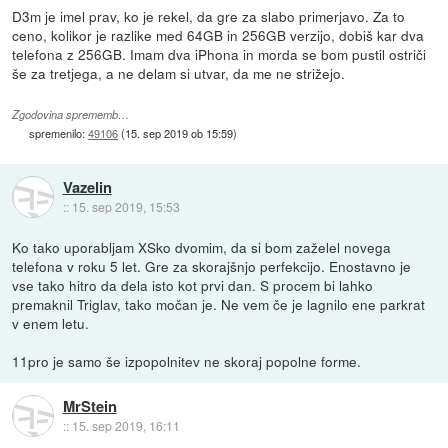
D3m je imel prav, ko je rekel, da gre za slabo primerjavo. Za to
ceno, kolikor je razlike med 64GB in 256GB verzijo, dobiš kar dva
telefona z 256GB. Imam dva iPhona in morda se bom pustil ostriči
še za tretjega, a ne delam si utvar, da me ne strižejo.
Zgodovina sprememb…
spremenilo:
49106
(
15. sep 2019 ob 15:59
)
Vazelin
::
15. sep 2019, 15:53
Ko tako uporabljam XSko dvomim, da si bom zaželel novega
telefona v roku 5 let. Gre za skorajšnjo perfekcijo. Enostavno je
vse tako hitro da dela isto kot prvi dan. S procem bi lahko
premaknil Triglav, tako močan je. Ne vem če je lagnilo ene parkrat
v enem letu.
11pro je samo še izpopolnitev ne skoraj popolne forme.
MrStein
::
15. sep 2019, 16:11