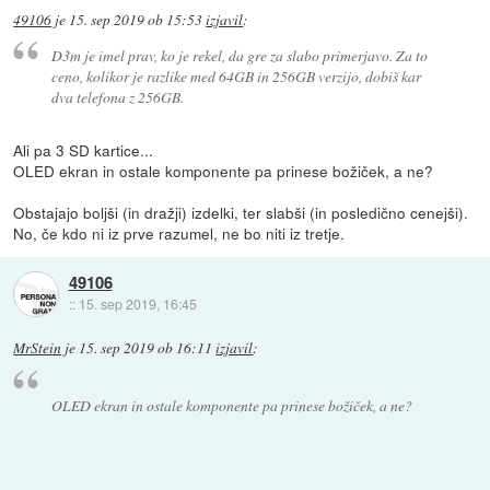
49106
je
15. sep 2019 ob 15:53
izjavil
:
D3m je imel prav, ko je rekel, da gre za slabo primerjavo. Za to
ceno, kolikor je razlike med 64GB in 256GB verzijo, dobiš kar
dva telefona z 256GB.
Ali pa 3 SD kartice...
OLED ekran in ostale komponente pa prinese božiček, a ne?
Obstajajo boljši (in dražji) izdelki, ter slabši (in posledično cenejši).
No, če kdo ni iz prve razumel, ne bo niti iz tretje.
49106
::
15. sep 2019, 16:45
MrStein
je
15. sep 2019 ob 16:11
izjavil
:
OLED ekran in ostale komponente pa prinese božiček, a ne?