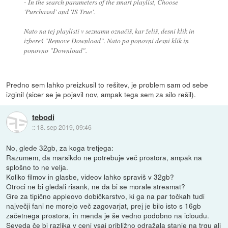
- In the search parameters of the smart playlist, Choose
'Purchased' and 'IS True'.
Nato na tej playlisti v seznamu označiš, kar želiš, desni klik in
izbereš "Remove Download". Nato pa ponovni desni klik in
ponovno "Download".
Predno sem lahko preizkusil to rešitev, je problem sam od sebe
izginil (sicer se je pojavil nov, ampak tega sem za silo rešil).
tebodi
::
18. sep 2019, 09:46
No, glede 32gb, za koga tretjega:
Razumem, da marsikdo ne potrebuje več prostora, ampak na
splošno to ne velja.
Koliko filmov in glasbe, videov lahko spraviš v 32gb?
Otroci ne bi gledali risank, ne da bi se morale streamat?
Gre za tipično appleovo dobičkarstvo, ki ga na par točkah tudi
največji fani ne morejo več zagovarjat, prej je bilo isto s 16gb
začetnega prostora, in menda je še vedno podobno na icloudu.
Seveda če bi razlika v ceni vsaj približno odražala stanje na trgu ali