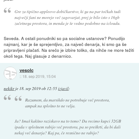
Gre za tipično appleovo dobičkarstvo, ki ga na par točkah tudi
največji fani ne morejo več zagovarjat, prej je bilo isto s 16gb
začetnega prostora, in menda je še vedno podobno na icloudu.
Seveda. A ostali ponudniki so pa socialne ustanove? Ponudijo
najmanj, kar je še sprejemljivo, za največ denarja, ki smo ga še
pripravljeni plačati. Na srečo je izbire toliko, da nihče ne more težiti
okoli tega. Naj glasuje z denarnico.
vesolc
::
18. sep 2019, 15:04
nekikr
je
18. sep 2019 ob 12:55
izjavil
:
Razumem, da marsikdo ne potrebuje več prostora,
ampak na splošno to ne velja.
Ja? Imaš kakšno raziskavo na to temo? Da recimo kupci 32GB
ipada v splošnem rabijo več prostora, pa so preškrti, da bi dali
nekaj več denarja? Kaj pa, če resnično ne rabijo?