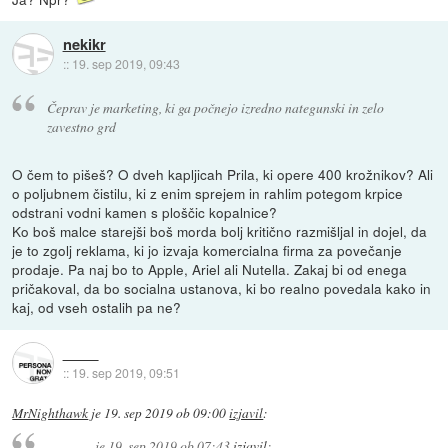
nekikr
::
19. sep 2019, 09:43
Čeprav je marketing, ki ga počnejo izredno nategunski in zelo
zavestno grd
O čem to pišeš? O dveh kapljicah Prila, ki opere 400 krožnikov? Ali
o poljubnem čistilu, ki z enim sprejem in rahlim potegom krpice
odstrani vodni kamen s ploščic kopalnice?
Ko boš malce starejši boš morda bolj kritično razmišljal in dojel, da
je to zgolj reklama, ki jo izvaja komercialna firma za povečanje
prodaje. Pa naj bo to Apple, Ariel ali Nutella. Zakaj bi od enega
pričakoval, da bo socialna ustanova, ki bo realno povedala kako in
kaj, od vseh ostalih pa ne?
::
19. sep 2019, 09:51
MrNighthawk
je
19. sep 2019 ob 09:00
izjavil
:
je
19. sep 2019 ob 07:43
izjavil
: