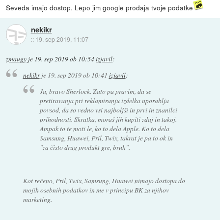
Seveda imajo dostop. Lepo jim google prodaja tvoje podatke
nekikr
::
19. sep 2019, 11:07
zmaugy
je
19. sep 2019 ob 10:54
izjavil
:
nekikr
je
19. sep 2019 ob 10:41
izjavil
:
Ja, bravo Sherlock. Zato pa pravim, da se
pretiravanja pri reklamiranju izdelka uporablja
povsod, da so vedno vsi najboljši in prvi in znanilci
prihodnosti. Skratka, moraš jih kupiti zdaj in takoj.
Ampak to te moti le, ko to dela Apple. Ko to dela
Samsung, Huawei, Pril, Twix, takrat je pa to ok in
"za čisto drug produkt gre, bruh".
Kot rečeno, Pril, Twix, Samsung, Huawei nimajo dostopa do
mojih osebnih podatkov in me v principu BK za njihov
marketing.