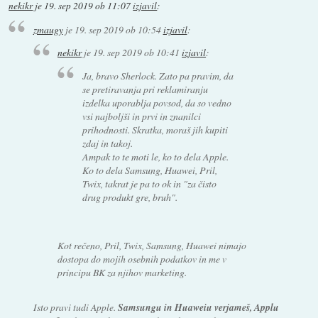
nekikr
je
19. sep 2019 ob 11:07
izjavil
:
zmaugy
je
19. sep 2019 ob 10:54
izjavil
:
nekikr
je
19. sep 2019 ob 10:41
izjavil
:
Ja, bravo Sherlock. Zato pa pravim, da
se pretiravanja pri reklamiranju
izdelka uporablja povsod, da so vedno
vsi najboljši in prvi in znanilci
prihodnosti. Skratka, moraš jih kupiti
zdaj in takoj.
Ampak to te moti le, ko to dela Apple.
Ko to dela Samsung, Huawei, Pril,
Twix, takrat je pa to ok in "za čisto
drug produkt gre, bruh".
Kot rečeno, Pril, Twix, Samsung, Huawei nimajo
dostopa do mojih osebnih podatkov in me v
principu BK za njihov marketing.
Isto pravi tudi Apple.
Samsungu in Huaweiu verjameš, Applu