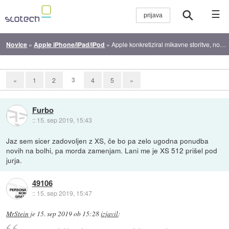
☰
Novice
»
Apple iPhone/iPad/iPod
»
Apple konkretiziral mikavne storitve, novi iPhoni stavijo na objektive
3
«
1
2
4
5
»
Furbo
::
15. sep 2019, 15:43
Jaz sem sicer zadovoljen z XS, če bo pa zelo ugodna ponudba
novih na bolhi, pa morda zamenjam. Lani me je XS 512 prišel pod
jurja.
49106
::
15. sep 2019, 15:47
MrStein
je
15. sep 2019 ob 15:28
izjavil
: