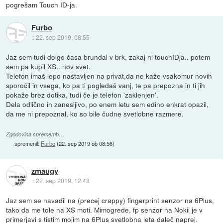
pogrešam Touch ID-ja.
Furbo
::
22. sep 2019, 08:55
Jaz sem tudi dolgo časa brundal v brk, zakaj ni touchIDja.. potem
sem pa kupil XS.. nov svet.
Telefon imaš lepo nastavljen na privat,da ne kaže vsakomur novih
sporočil in vsega, ko pa ti pogledaš vanj, te pa prepozna in ti jih
pokaže brez dotika, tudi če je telefon 'zaklenjen'.
Dela odlično in zanesljivo, po enem letu sem edino enkrat opazil,
da me ni prepoznal, ko so bile čudne svetlobne razmere.
Zgodovina sprememb…
spremenil:
Furbo
(
22. sep 2019 ob 08:56
)
zmaugy
::
22. sep 2019, 12:48
Jaz sem se navadil na (precej crappy) fingerprint senzor na 6Plus,
tako da me tole na XS moti. Mimogrede, fp senzor na Nokii je v
primerjavi s tistim mojim na 6Plus svetlobna leta daleč naprej.