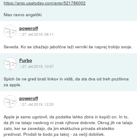
https://amp.usatoday.com/amp/521786002
Niso ravno angelčki
poweroff
::
27. okt 2019, 08:11
Seveda. Ko se izkažejo jabolčne laži verniki še naprej trobijo svoje.
Furbo
::
27. okt 2019, 10:57
Sploh če ne greš brati linkov in vidiš, da sta dva od treh pozitivna
za apple.
poweroff
::
27. okt 2019, 12:20
Apple je samo ugotovil, da podatke lahko zbira in kopiči on. In to,
da jih ne talajo naokrog ni znak njihove dobrote. Okrog jih ne talajo
zato, ker se zavedajo, da jim ekskluziva prinaša strateško
prednost. Prodali te bodo pa takoj - za večji dobiček.