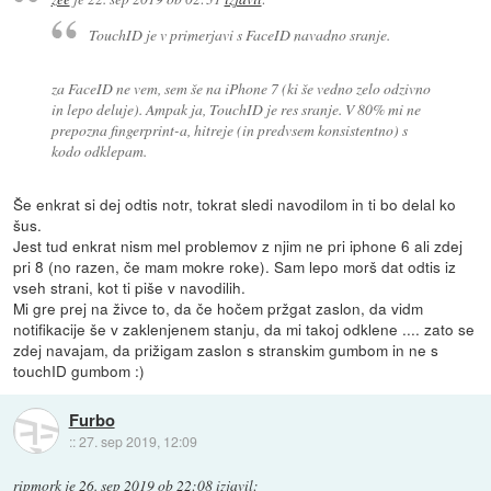
TouchID je v primerjavi s FaceID navadno sranje.
za FaceID ne vem, sem še na iPhone 7 (ki še vedno zelo odzivno
in lepo deluje). Ampak ja, TouchID je res sranje. V 80% mi ne
prepozna fingerprint-a, hitreje (in predvsem konsistentno) s
kodo odklepam.
Še enkrat si dej odtis notr, tokrat sledi navodilom in ti bo delal ko
šus.
Jest tud enkrat nism mel problemov z njim ne pri iphone 6 ali zdej
pri 8 (no razen, če mam mokre roke). Sam lepo morš dat odtis iz
vseh strani, kot ti piše v navodilih.
Mi gre prej na živce to, da če hočem pržgat zaslon, da vidm
notifikacije še v zaklenjenem stanju, da mi takoj odklene .... zato se
zdej navajam, da prižigam zaslon s stranskim gumbom in ne s
touchID gumbom :)
Furbo
::
27. sep 2019, 12:09
ripmork
je
26. sep 2019 ob 22:08
izjavil
: