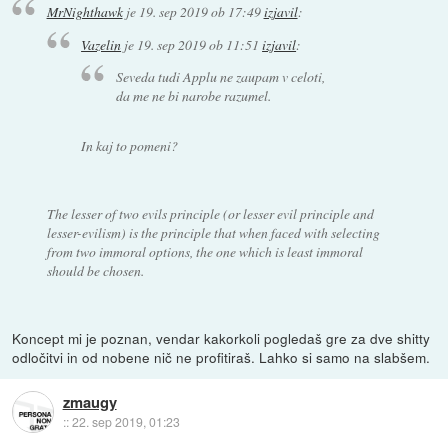
MrNighthawk
je
19. sep 2019 ob 17:49
izjavil
:
Vazelin
je
19. sep 2019 ob 11:51
izjavil
:
Seveda tudi Applu ne zaupam v celoti,
da me ne bi narobe razumel.
In kaj to pomeni?
The lesser of two evils principle (or lesser evil principle and
lesser-evilism) is the principle that when faced with selecting
from two immoral options, the one which is least immoral
should be chosen.
Koncept mi je poznan, vendar kakorkoli pogledaš gre za dve shitty
odločitvi in od nobene nič ne profitiraš. Lahko si samo na slabšem.
zmaugy
::
22. sep 2019, 01:23