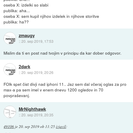
oseba X: izdelki so slabi
publika: aha...
oseba X: sem kupil njihov izdelek in njihove storitve
publika: ha??
zmaugy
::
20. sep 2019, 17:53
Mislim da ti en post nad tvojim v principu da kar dober odgovor.
2dark
::
20. sep 2019, 20:26
FOlk spet čist divji nad iphoni 11.. Jaz sem dal včeraj oglas za pro
max-a pa sem imel v enem dnevu 1200 ogledov in 70
povpraševanj.
MrNighthawk
::
20. sep 2019, 20:35
49106
je
20. sep 2019 ob 11:25
izjavil
: