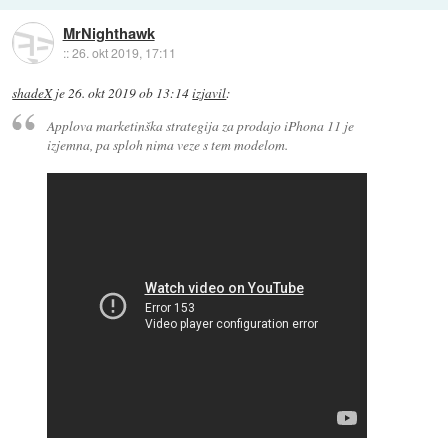
MrNighthawk
::
26. okt 2019, 17:11
shadeX
je
26. okt 2019 ob 13:14
izjavil
:
Applova marketinška strategija za prodajo iPhona 11 je
izjemna, pa sploh nima veze s tem modelom.