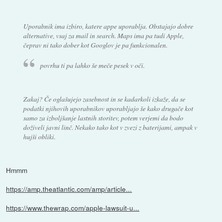
Uporabnik ima izbiro, katere appe uporablja. Obstajajo dobre
alternative, vsaj za mail in search. Maps ima pa tudi Apple,
čeprav ni tako dober kot Googlov je pa funkcionalen.
povrhu ti pa lahko še meče pesek v oči.
Zakaj? Če oglašujejo zasebnost in se kadarkoli izkaže, da se
podatki njihovih uporabnikov uporabljajo še kako drugače kot
samo za izboljšanje lastnih storitev, potem verjemi da bodo
doživeli javni linč. Nekako tako kot v zvezi z baterijami, ampak v
hujši obliki.
Hmmm
https://amp.theatlantic.com/amp/article...
https://www.thewrap.com/apple-lawsuit-u...