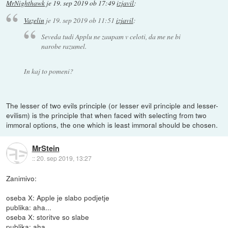
MrNighthawk
je
19. sep 2019 ob 17:49
izjavil
:
Vazelin
je
19. sep 2019 ob 11:51
izjavil
:
Seveda tudi Applu ne zaupam v celoti, da me ne bi
narobe razumel.
In kaj to pomeni?
The lesser of two evils principle (or lesser evil principle and lesser-
evilism) is the principle that when faced with selecting from two
immoral options, the one which is least immoral should be chosen.
MrStein
::
20. sep 2019, 13:27
Zanimivo:
oseba X: Apple je slabo podjetje
publika: aha...
oseba X: storitve so slabe
publika: aha...