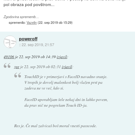
pol obraza pod povštrom...
Zgodovina sprememb…
spremenilo:
Vazelin
(
22. sep 2019 ob 15:29
)
poweroff
::
22. sep 2019, 21:57
49106
je
22. sep 2019 ob 14:39
izjavil
:
zee
je
22. sep 2019 ob 02:31
izjavil
:
TouchID je v primerjavi s FaceID navadno sranje.
V tropih je dovolj malenkost bolj vlažen prst pa
zadeva ne ve več, kdo si.
FaceID uporabljam šele nekaj dni in lahko povem,
da prav nič ne pogrešam Touch ID-ja.
Res je. Če mal zašvicaš boš moral vnesti passcode.