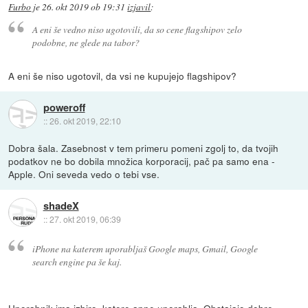
Furbo
je
26. okt 2019 ob 19:31
izjavil
:
A eni še vedno niso ugotovili, da so cene flagshipov zelo
podobne, ne glede na tabor?
A eni še niso ugotovil, da vsi ne kupujejo flagshipov?
poweroff
::
26. okt 2019, 22:10
Dobra šala. Zasebnost v tem primeru pomeni zgolj to, da tvojih
podatkov ne bo dobila množica korporacij, pač pa samo ena -
Apple. Oni seveda vedo o tebi vse.
shadeX
::
27. okt 2019, 06:39
iPhone na katerem uporabljaš Google maps, Gmail, Google
search engine pa še kaj.