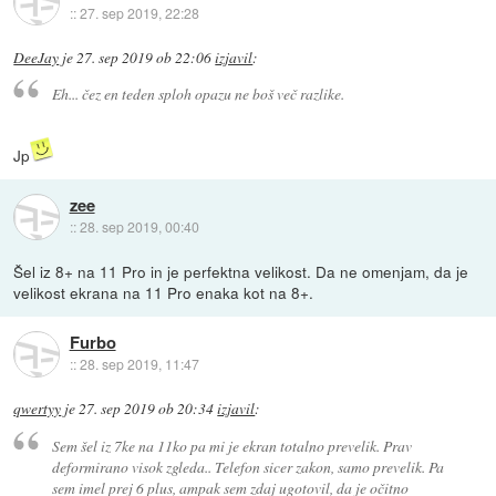
::
27. sep 2019, 22:28
DeeJay
je
27. sep 2019 ob 22:06
izjavil
:
Eh... čez en teden sploh opazu ne boš več razlike.
Jp
zee
::
28. sep 2019, 00:40
Šel iz 8+ na 11 Pro in je perfektna velikost. Da ne omenjam, da je
velikost ekrana na 11 Pro enaka kot na 8+.
Furbo
::
28. sep 2019, 11:47
qwertyy
je
27. sep 2019 ob 20:34
izjavil
:
Sem šel iz 7ke na 11ko pa mi je ekran totalno prevelik. Prav
deformirano visok zgleda.. Telefon sicer zakon, samo prevelik. Pa
sem imel prej 6 plus, ampak sem zdaj ugotovil, da je očitno