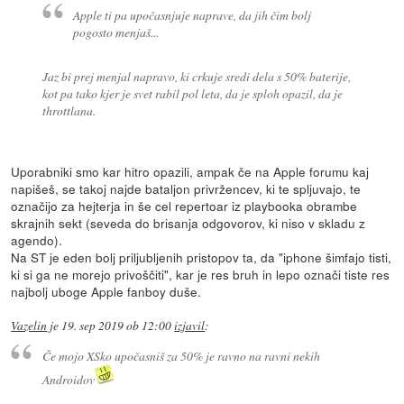
Apple ti pa upočasnjuje naprave, da jih čim bolj
pogosto menjaš...
Jaz bi prej menjal napravo, ki crkuje sredi dela s 50% baterije,
kot pa tako kjer je svet rabil pol leta, da je sploh opazil, da je
throttlana.
Uporabniki smo kar hitro opazili, ampak če na Apple forumu kaj
napišeš, se takoj najde bataljon privržencev, ki te spljuvajo, te
označijo za hejterja in še cel repertoar iz playbooka obrambe
skrajnih sekt (seveda do brisanja odgovorov, ki niso v skladu z
agendo).
Na ST je eden bolj priljubljenih pristopov ta, da "iphone šimfajo tisti,
ki si ga ne morejo privoščiti", kar je res bruh in lepo označi tiste res
najbolj uboge Apple fanboy duše.
Vazelin
je
19. sep 2019 ob 12:00
izjavil
:
Če mojo XSko upočasniš za 50% je ravno na ravni nekih
Androidov