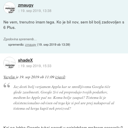
zmaugy
::
19. sep 2019, 13:38
Ne vem, trenutno imam tega. Ko je bil nov, sem bil bolj zadovoljen s
6 Plus.
Zgodovina sprememb…
spremenilo:
zmaugy
(
19. sep 2019 ob 13:39
)
shadeX
::
19. sep 2019, 15:33
Vazelin
je
19. sep 2019 ob 11:09
izjavil
:
Jaz dosti bolj verjamem Applu kar se smrdljivemu Googlu tiče
glede zasebnosti. Google živi od preprodajo tvojih podatkov,
medtem ko Apple pač ne. Komu bolje zaupaš? Tistemu ki je
eksistencionalno odvisen od tega kje si pol ure prej nakupoval al
tistemu od kerga kupiš nek proizvod?
Kaj pa lahko Google tukaj naredi v najslabšem možnem scenariju?