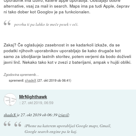
Uporabnik ima izbiro, katere appe uporablja. Obstajajo dobre
alternative, vsaj za mail in search. Maps ima pa tudi Apple, čeprav
ni tako dober kot Googlov je pa funkcionalen.
povrhu ti pa lahko še meče pesek v oči.
Zakaj? Če oglašujejo zasebnost in se kadarkoli izkaže, da se
podatki njihovih uporabnikov uporabljajo še kako drugače kot
samo za izboljšanje lastnih storitev, potem verjemi da bodo doživeli
javni linč. Nekako tako kot v zvezi z baterijami, ampak v hujši obliki.
Zgodovina sprememb…
spremenil:
shadeX
(
27. okt 2019 ob 06:41
)
MrNighthawk
::
27. okt 2019, 06:59
shadeX
je
27. okt 2019 ob 06:39
izjavil
:
iPhone na katerem uporabljaš Google maps, Gmail,
Google search engine pa še kaj.