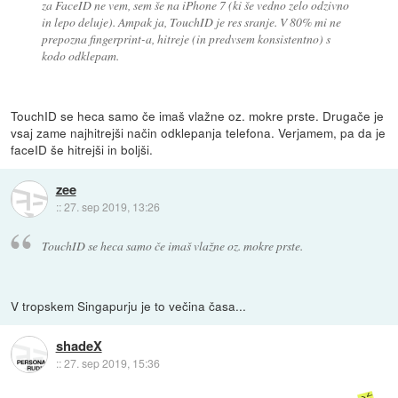
za FaceID ne vem, sem še na iPhone 7 (ki še vedno zelo odzivno
in lepo deluje). Ampak ja, TouchID je res sranje. V 80% mi ne
prepozna fingerprint-a, hitreje (in predvsem konsistentno) s
kodo odklepam.
TouchID se heca samo če imaš vlažne oz. mokre prste. Drugače je
vsaj zame najhitrejši način odklepanja telefona. Verjamem, pa da je
faceID še hitrejši in boljši.
zee
::
27. sep 2019, 13:26
TouchID se heca samo če imaš vlažne oz. mokre prste.
V tropskem Singapurju je to večina časa...
shadeX
::
27. sep 2019, 15:36