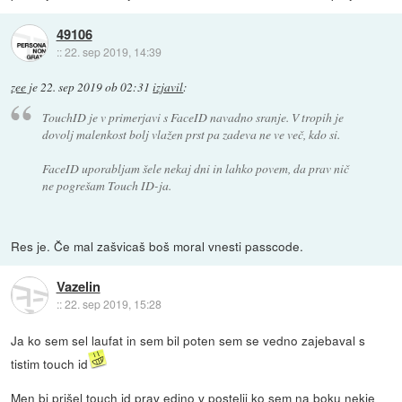
49106
::
22. sep 2019, 14:39
zee
je
22. sep 2019 ob 02:31
izjavil
:
TouchID je v primerjavi s FaceID navadno sranje. V tropih je
dovolj malenkost bolj vlažen prst pa zadeva ne ve več, kdo si.
FaceID uporabljam šele nekaj dni in lahko povem, da prav nič
ne pogrešam Touch ID-ja.
Res je. Če mal zašvicaš boš moral vnesti passcode.
Vazelin
::
22. sep 2019, 15:28
Ja ko sem sel laufat in sem bil poten sem se vedno zajebaval s
tistim touch id
Men bi prišel touch id prav edino v postelji ko sem na boku nekje