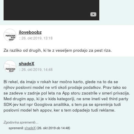
iloveboobz
::
26. okt 2019, 13:18
Za razliko od drugih, ki te z veseljem prodajo za pest riza.
shadeX
::
26. okt 2019, 14:48
Bi rekel, da imajo v rokah kar močno karto, glede na to da se
njihov poslovni model ne vrti okoli prodaje podatkov. Prav tako so
se zadeve v zadnje pol leta na App storu zaostrile v smeri privacija.
Med drugim app, ki je v kids kategoriji, ne sme imeti več third party
SDK-jev kot npr Googlova analitika, s tem pa se spreminja tudi
poslovni model teh appov, ker s tem odpadejo tudi reklame.
Zgodovina sprememb…
spremenil:
shadeX
(
26. okt 2019 ob 14:48
)