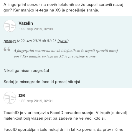
A fingerprint senzor na novih telefonih so že uspeli spraviti nazaj
gor? Ker manjko le-tega na XS je precejšnje sranje.
Vazelin
::
22. sep 2019, 02:03
zmaugy
je
22. sep 2019 ob 01:23
izjavil
:
A fingerprint senzor na novih telefonih so že uspeli spraviti nazaj
gor? Ker manjko le-tega na XS je precejšnje sranje.
Nikoli ga nisem pogrešal
Sedaj je mimogrede face id precej hitrejsi
zee
::
22. sep 2019, 02:31
TouchID je v primerjavi s FaceID navadno sranje. V tropih je dovolj
malenkost bolj vlažen prst pa zadeva ne ve več, kdo si.
FaceID uporabljam šele nekaj dni in lahko povem, da prav nič ne