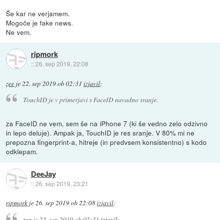
Še kar ne verjamem.
Mogoče je fake news.
Ne vem.
ripmork
::
26. sep 2019, 22:08
zee
je
22. sep 2019 ob 02:31
izjavil
:
TouchID je v primerjavi s FaceID navadno sranje.
za FaceID ne vem, sem še na iPhone 7 (ki še vedno zelo odzivno
in lepo deluje). Ampak ja, TouchID je res sranje. V 80% mi ne
prepozna fingerprint-a, hitreje (in predvsem konsistentno) s kodo
odklepam.
DeeJay
::
26. sep 2019, 23:21
ripmork
je
26. sep 2019 ob 22:08
izjavil
:
zee
je
22. sep 2019 ob 02:31
izjavil
: