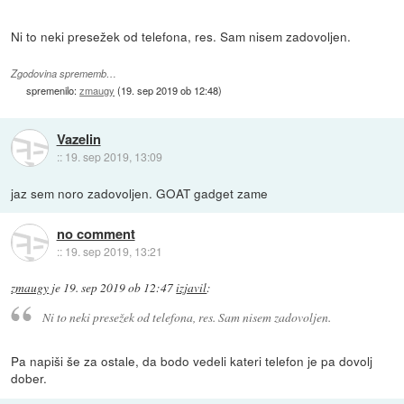
Ni to neki presežek od telefona, res. Sam nisem zadovoljen.
Zgodovina sprememb…
spremenilo:
zmaugy
(
19. sep 2019 ob 12:48
)
Vazelin
::
19. sep 2019, 13:09
jaz sem noro zadovoljen. GOAT gadget zame
no comment
::
19. sep 2019, 13:21
zmaugy
je
19. sep 2019 ob 12:47
izjavil
:
Ni to neki presežek od telefona, res. Sam nisem zadovoljen.
Pa napiši še za ostale, da bodo vedeli kateri telefon je pa dovolj
dober.