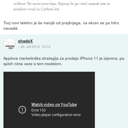
velikost 7ke ravno pravšnja. Najraje bi ga vrnil, ampak sem se
nažalost vezal za 2 jebeni leti..
Tvoj novi telefon je še manjši od prejšnjega, na ekran se pa hitro
navadiš.
shadeX
::
26. okt 2019, 13:14
Applova marketinška strategija za prodajo iPhona 11 je izjemna, pa
sploh nima veze s tem modelom.