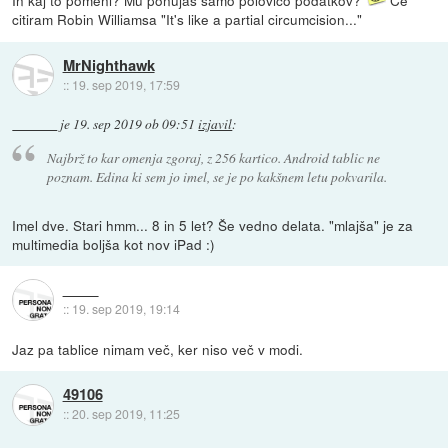
In kaj to pomeni? Mu ponujaš samo polovico podatkov?
Če
citiram Robin Williamsa "It's like a partial circumcision..."
MrNighthawk
::
19. sep 2019, 17:59
je
19. sep 2019 ob 09:51
izjavil
:
Najbrž to kar omenja zgoraj, z 256 kartico. Android tablic ne
poznam. Edina ki sem jo imel, se je po kakšnem letu pokvarila.
Imel dve. Stari hmm... 8 in 5 let? Še vedno delata. "mlajša" je za
multimedia boljša kot nov iPad :)
::
19. sep 2019, 19:14
Jaz pa tablice nimam več, ker niso več v modi.
49106
::
20. sep 2019, 11:25