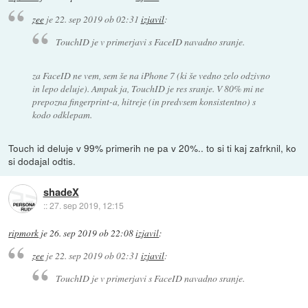
zee
je
22. sep 2019 ob 02:31
izjavil
:
TouchID je v primerjavi s FaceID navadno sranje.
za FaceID ne vem, sem še na iPhone 7 (ki še vedno zelo odzivno
in lepo deluje). Ampak ja, TouchID je res sranje. V 80% mi ne
prepozna fingerprint-a, hitreje (in predvsem konsistentno) s
kodo odklepam.
Touch id deluje v 99% primerih ne pa v 20%.. to si ti kaj zafrknil, ko
si dodajal odtis.
shadeX
::
27. sep 2019, 12:15
ripmork
je
26. sep 2019 ob 22:08
izjavil
:
zee
je
22. sep 2019 ob 02:31
izjavil
:
TouchID je v primerjavi s FaceID navadno sranje.