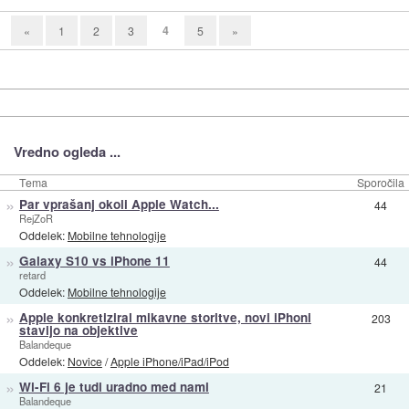
4
«
1
2
3
5
»
Vredno ogleda ...
Tema
Sporočila
»
Par vprašanj okoli Apple Watch...
44
RejZoR
Oddelek:
Mobilne tehnologije
»
Galaxy S10 vs iPhone 11
44
retard
Oddelek:
Mobilne tehnologije
»
Apple konkretiziral mikavne storitve, novi iPhoni
203
stavijo na objektive
Balandeque
Oddelek:
Novice
/
Apple iPhone/iPad/iPod
»
Wi-Fi 6 je tudi uradno med nami
21
Balandeque