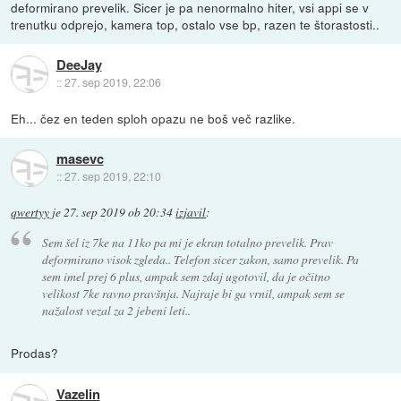
deformirano prevelik. Sicer je pa nenormalno hiter, vsi appi se v
trenutku odprejo, kamera top, ostalo vse bp, razen te štorastosti..
DeeJay
::
27. sep 2019, 22:06
Eh... čez en teden sploh opazu ne boš več razlike.
masevc
::
27. sep 2019, 22:10
qwertyy
je
27. sep 2019 ob 20:34
izjavil
:
Sem šel iz 7ke na 11ko pa mi je ekran totalno prevelik. Prav
deformirano visok zgleda.. Telefon sicer zakon, samo prevelik. Pa
sem imel prej 6 plus, ampak sem zdaj ugotovil, da je očitno
velikost 7ke ravno pravšnja. Najraje bi ga vrnil, ampak sem se
nažalost vezal za 2 jebeni leti..
Prodas?
Vazelin