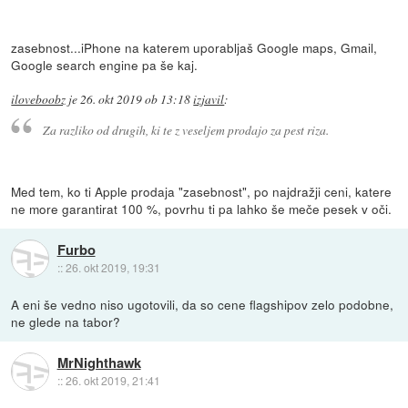
zasebnost...iPhone na katerem uporabljaš Google maps, Gmail,
Google search engine pa še kaj.
iloveboobz
je
26. okt 2019 ob 13:18
izjavil
:
Za razliko od drugih, ki te z veseljem prodajo za pest riza.
Med tem, ko ti Apple prodaja "zasebnost", po najdražji ceni, katere
ne more garantirat 100 %, povrhu ti pa lahko še meče pesek v oči.
Furbo
::
26. okt 2019, 19:31
A eni še vedno niso ugotovili, da so cene flagshipov zelo podobne,
ne glede na tabor?
MrNighthawk
::
26. okt 2019, 21:41