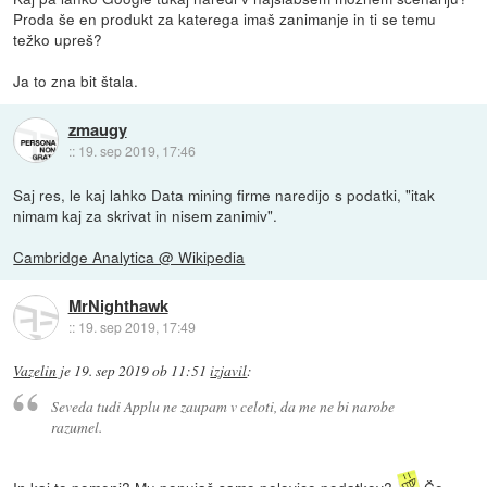
Proda še en produkt za katerega imaš zanimanje in ti se temu
težko upreš?
Ja to zna bit štala.
zmaugy
::
19. sep 2019, 17:46
Saj res, le kaj lahko Data mining firme naredijo s podatki, "itak
nimam kaj za skrivat in nisem zanimiv".
Cambridge Analytica @ Wikipedia
MrNighthawk
::
19. sep 2019, 17:49
Vazelin
je
19. sep 2019 ob 11:51
izjavil
:
Seveda tudi Applu ne zaupam v celoti, da me ne bi narobe
razumel.