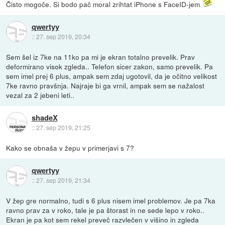
Čisto mogoče. Si bodo pač moral zrihtat iPhone s FaceID-jem
qwertyy
::
27. sep 2019, 20:34
Sem šel iz 7ke na 11ko pa mi je ekran totalno prevelik. Prav
deformirano visok zgleda.. Telefon sicer zakon, samo prevelik. Pa
sem imel prej 6 plus, ampak sem zdaj ugotovil, da je očitno velikost
7ke ravno pravšnja. Najraje bi ga vrnil, ampak sem se nažalost
vezal za 2 jebeni leti..
shadeX
::
27. sep 2019, 21:25
Kako se obnaša v žepu v primerjavi s 7?
qwertyy
::
27. sep 2019, 21:34
V žep gre normalno, tudi s 6 plus nisem imel problemov. Je pa 7ka
ravno prav za v roko, tale je pa štorast in ne sede lepo v roko..
Ekran je pa kot sem rekel preveč razvlečen v višino in zgleda