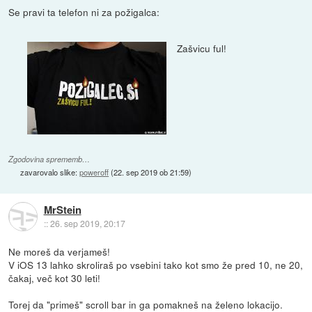
Se pravi ta telefon ni za požigalca:
Zašvicu ful!
Zgodovina sprememb…
zavarovalo slike:
poweroff
(
22. sep 2019 ob 21:59
)
MrStein
::
26. sep 2019, 20:17
Ne moreš da verjameš!
V iOS 13 lahko skroliraš po vsebini tako kot smo že pred 10, ne 20,
čakaj, več kot 30 leti!
Torej da "primeš" scroll bar in ga pomakneš na želeno lokacijo.