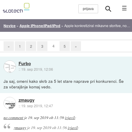
☰
Novice
»
Apple iPhone/iPad/iPod
»
Apple konkretiziral mikavne storitve, novi iPhoni stavijo na objektive
4
«
1
2
3
5
»
Furbo
::
19. sep 2019, 12:06
Ja saj, omeni kako skrb za 5 let stare naprave pri konkurenci. Še
za včerajšnje komaj vedo.
zmaugy
::
19. sep 2019, 12:47
no comment
je
19. sep 2019 ob 11:59
izjavil
:
zmaugy
je
19. sep 2019 ob 11:56
izjavil
: