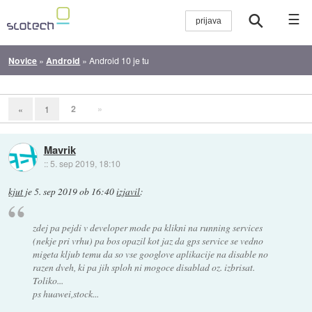
☰
Novice
»
Android
»
Android 10 je tu
2
»
«
1
Mavrik
::
5. sep 2019, 18:10
kjut
je
5. sep 2019 ob 16:40
izjavil
:
zdej pa pejdi v developer mode pa klikni na running services
(nekje pri vrhu) pa bos opazil kot jaz da gps service se vedno
migeta kljub temu da so vse googlove aplikacije na disable no
razen dveh, ki pa jih sploh ni mogoce disablad oz. izbrisat.
Toliko...
ps huawei,stock...