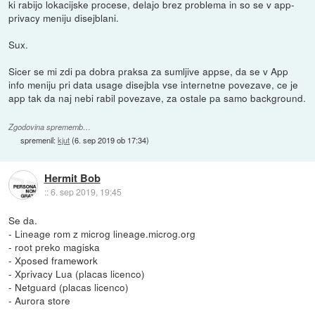
ki rabijo lokacijske procese, delajo brez problema in so se v app-
privacy meniju disejblani.
Sux.
Sicer se mi zdi pa dobra praksa za sumljive appse, da se v App
info meniju pri data usage disejbla vse internetne povezave, ce je
app tak da naj nebi rabil povezave, za ostale pa samo background.
Zgodovina sprememb…
spremenil:
kjut
(
6. sep 2019 ob 17:34
)
Hermit Bob
::
6. sep 2019, 19:45
Se da.
- Lineage rom z microg lineage.microg.org
- root preko magiska
- Xposed framework
- Xprivacy Lua (placas licenco)
- Netguard (placas licenco)
- Aurora store