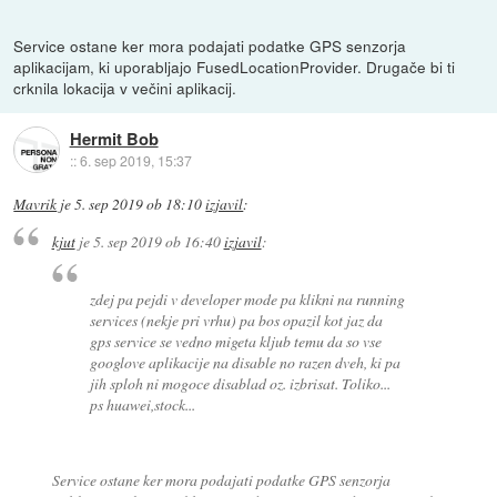
Service ostane ker mora podajati podatke GPS senzorja
aplikacijam, ki uporabljajo FusedLocationProvider. Drugače bi ti
crknila lokacija v večini aplikacij.
Hermit Bob
::
6. sep 2019, 15:37
Mavrik
je
5. sep 2019 ob 18:10
izjavil
:
kjut
je
5. sep 2019 ob 16:40
izjavil
:
zdej pa pejdi v developer mode pa klikni na running
services (nekje pri vrhu) pa bos opazil kot jaz da
gps service se vedno migeta kljub temu da so vse
googlove aplikacije na disable no razen dveh, ki pa
jih sploh ni mogoce disablad oz. izbrisat. Toliko...
ps huawei,stock...
Service ostane ker mora podajati podatke GPS senzorja