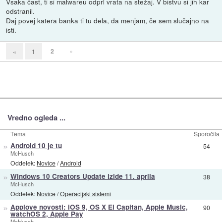
Vsaka čast, ti si malwareu odprl vrata na stežaj. V bistvu si jih kar
odstranil.
Daj povej katera banka ti tu dela, da menjam, če sem slučajno na
isti.
2
»
«
1
Vredno ogleda ...
Tema
Sporočila
»
Android 10 je tu
54
McHusch
Oddelek:
Novice
/
Android
»
Windows 10 Creators Update izide 11. aprila
38
McHusch
Oddelek:
Novice
/
Operacijski sistemi
»
Applove novosti: iOS 9, OS X El Capitan, Apple Music,
90
watchOS 2, Apple Pay
McHusch