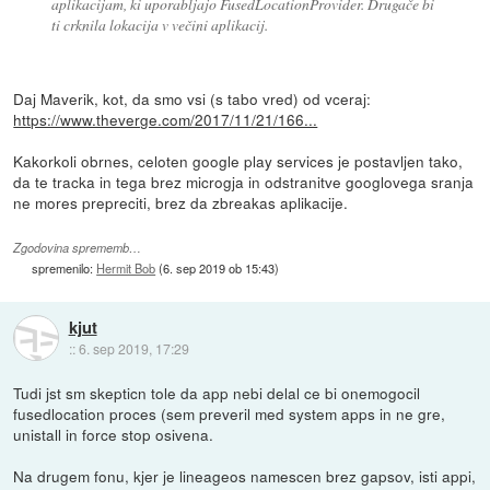
aplikacijam, ki uporabljajo FusedLocationProvider. Drugače bi
ti crknila lokacija v večini aplikacij.
Daj Maverik, kot, da smo vsi (s tabo vred) od vceraj:
https://www.theverge.com/2017/11/21/166...
Kakorkoli obrnes, celoten google play services je postavljen tako,
da te tracka in tega brez microgja in odstranitve googlovega sranja
ne mores prepreciti, brez da zbreakas aplikacije.
Zgodovina sprememb…
spremenilo:
Hermit Bob
(
6. sep 2019 ob 15:43
)
kjut
::
6. sep 2019, 17:29
Tudi jst sm skepticn tole da app nebi delal ce bi onemogocil
fusedlocation proces (sem preveril med system apps in ne gre,
unistall in force stop osivena.
Na drugem fonu, kjer je lineageos namescen brez gapsov, isti appi,