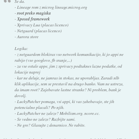
Se da.
- Lineage rom z microg lineage.microg.org
-
root preko magiska
-
Xposed framework
- Xprivacy Lua (placas licenco)
- Netguard (placas licenco)
- Aurora store
Logika:
- z netguardom blokiras vso network komunikacijo, ki jo appi ne
rabijo (vso googlovo, fb sranje,...)
- za vse ostale appe, jim z xprivacy podtaknes lazne podatke, od
lokacije naprej
- kar ne deluje, ne jamras in stokas, ne uporabljas. Zaradi nlb
klik aplikacije, sem se prestavil na drugo banko. Vam ne ustreza,
da imam root? Zajebavate lastne stranke? Ni problem, bank je
dovolj.
- LuckyPatcher pomaga, vsi appi, ki vas zahebavajo, ste jih
potencialno placali? Po njih.
- LuckyPatcher ne zaleze? Mobilism.org. ncore.cc.
- Se vedno ne zaleze? Razbijte sami.
- Ne gre? Glasujte z denarnico. Ne rabite.