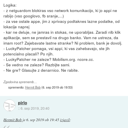
Logika:
- z netguardom blokiras vso network komunikacijo, ki jo appi ne
rabijo (vso googlovo, fb sranje,...)
- za vse ostale appe, jim z xprivacy podtaknes lazne podatke, od
lokacije naprej
- kar ne deluje, ne jamras in stokas, ne uporabljas. Zaradi nlb klik
aplikacije, sem se prestavil na drugo banko. Vam ne ustreza, da
imam root? Zajebavate lastne stranke? Ni problem, bank je dovolj.
- LuckyPatcher pomaga, vsi appi, ki vas zahebavajo, ste jih
potencialno placali? Po njih.
- LuckyPatcher ne zaleze? Mobilism.org. ncore.cc.
- Se vedno ne zaleze? Razbijte sami.
- Ne gre? Glasujte z denarnico. Ne rabite.
Zgodovina sprememb…
spremenilo:
Hermit Bob
(
6. sep 2019 ob 19:53
)
pirlo
::
6. sep 2019, 20:40
Hermit Bob
je
6. sep 2019 ob 19:45
izjavil
: