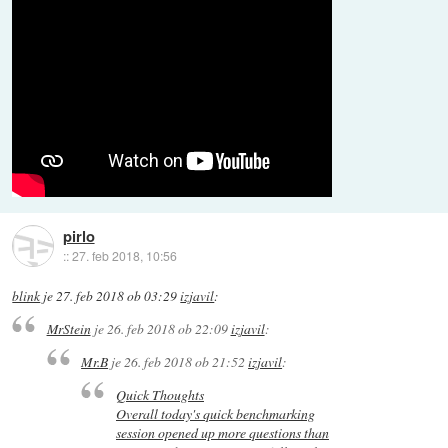
pirlo
::
27. feb 2018, 10:56
blink
je
27. feb 2018 ob 03:29
izjavil
:
MrStein
je
26. feb 2018 ob 22:09
izjavil
:
Mr.B
je
26. feb 2018 ob 21:52
izjavil
:
Quick Thoughts
Overall today's quick benchmarking
session opened up more questions than