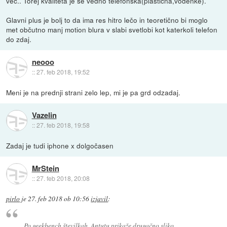
več.. Torej kvaliteta je še vedno telefonska(plastična,vodenke).
Glavni plus je bolj to da ima res hitro lečo in teoretično bi moglo
met občutno manj motion blura v slabi svetlobi kot katerkoli telefon
do zdaj.
neooo
::
27. feb 2018, 19:52
Meni je na prednji strani zelo lep, mi je pa grd odzadaj.
Vazelin
::
27. feb 2018, 19:58
Zadaj je tudi iphone x dolgočasen
MrStein
::
27. feb 2018, 20:08
pirlo
je
27. feb 2018 ob 10:56
izjavil
:
Po geekbench številkah. Antutu prikaže drugačno sliko.