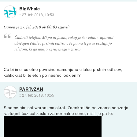
BigWhale
::
27. feb 2018, 10:53
Ganon
je
27. feb 2018 ob 00:03
izjavil
:
Čudovit telefon. Mi pa ni jasno, zakaj je še vedno v uporabi
običajen čitalec prstnih odtisov, če pa na trgu že obstajajo
telefoni, ki ga imajo vgrajenega v zaslon.
Ce bi imel celotno povrsino namenjeno citalcu prstnih odtisov,
kolikokrat bi telefon po nesreci odklenil?
PARTyZAN
::
27. feb 2018, 10:55
S pametnim softwarom malokrat. Zaenkrat še ne znamo senzorja
raztegnit čez cel zaslon za normalno ceno, mislil je pa to: