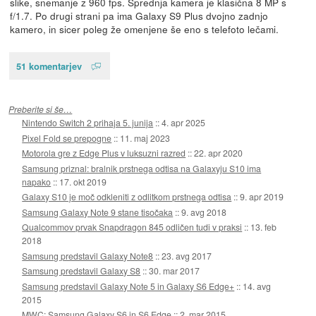
slike, snemanje z 960 fps. Sprednja kamera je klasična 8 MP s
f/1.7. Po drugi strani pa ima Galaxy S9 Plus dvojno zadnjo
kamero, in sicer poleg že omenjene še eno s telefoto lečami.
51 komentarjev
Preberite si še…
Nintendo Switch 2 prihaja 5. junija
::
4. apr 2025
Pixel Fold se prepogne
::
11. maj 2023
Motorola gre z Edge Plus v luksuzni razred
::
22. apr 2020
Samsung priznal: bralnik prstnega odtisa na Galaxyju S10 ima
napako
::
17. okt 2019
Galaxy S10 je moč odkleniti z odlitkom prstnega odtisa
::
9. apr 2019
Samsung Galaxy Note 9 stane tisočaka
::
9. avg 2018
Qualcommov prvak Snapdragon 845 odličen tudi v praksi
::
13. feb
2018
Samsung predstavil Galaxy Note8
::
23. avg 2017
Samsung predstavil Galaxy S8
::
30. mar 2017
Samsung predstavil Galaxy Note 5 in Galaxy S6 Edge+
::
14. avg
2015
MWC: Samsung Galaxy S6 in S6 Edge
::
2. mar 2015