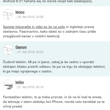
Android 8.0? hahaha sej ne moreš verjet kaki šalabajzerji.
lencc
::
26. feb 2018, 23:36
Sample fotografije in videi so že na voljo
in izgledajo precej
obetavno. Fascinantno, kako daleč so v zadnjem času prišle
zmogljivosti kamer v mobilni telefoniji.
Ganon
::
27. feb 2018, 00:03
Čudovit telefon. Mi pa ni jasno, zakaj je še vedno v uporabi
običajen čitalec prstnih odtisov, če pa na trgu že obstajajo telefoni,
ki ga imajo vgrajenega v zaslon.
leiito
::
27. feb 2018, 00:19
Fantastičen telefon, to je treba priznati, in če ne bi imel te smole,
da tekmuje v istem obdobju kot iPhone, morda celo kandidat za ta
vrhnji predal.