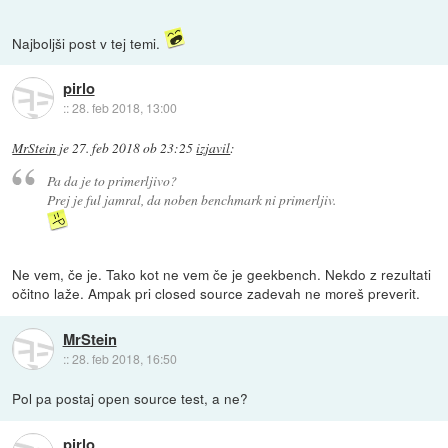
Najboljši post v tej temi.
pirlo
::
28. feb 2018, 13:00
MrStein
je
27. feb 2018 ob 23:25
izjavil
:
Pa da je to primerljivo?
Prej je ful jamral, da noben benchmark ni primerljiv.
Ne vem, če je. Tako kot ne vem če je geekbench. Nekdo z rezultati
očitno laže. Ampak pri closed source zadevah ne moreš preverit.
MrStein
::
28. feb 2018, 16:50
Pol pa postaj open source test, a ne?
pirlo