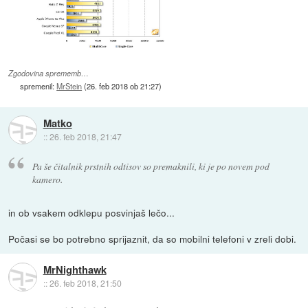
Zgodovina sprememb…
spremenil:
MrStein
(
26. feb 2018 ob 21:27
)
Matko
::
26. feb 2018, 21:47
Pa še čitalnik prstnih odtisov so premaknili, ki je po novem pod
kamero.
in ob vsakem odklepu posvinjaš lečo...
Počasi se bo potrebno sprijaznit, da so mobilni telefoni v zreli dobi.
MrNighthawk
::
26. feb 2018, 21:50