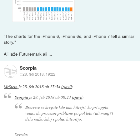
"The charts for the iPhone 6, iPhone 6s, and iPhone 7 tell a similar
story."
Ali laže Futuremark ali ...
Scorpia
::
28. feb 2018, 19:22
MrStein
je
28. feb 2018 ob 17:54
izjavil
:
Scorpia
je
28. feb 2018 ob 08:23
izjavil
:
Brezveze se kregate kdo ima hitrejsi, ko pri applu
vemo, da procesor priblizno po pol leta (ali manj?)
dela redko kdaj s polno hitrostjo.
Seveda: