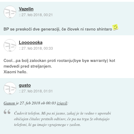
Vazelin
::
27. feb 2018, 00:21
BP se preskoči dve generaciji, če človek ni ravno shintaro
Looooooka
::
27. feb 2018, 00:33
Cool...pa bolj zalockan proti rootanju(bye bye warranty) kot
medvedi pred streljanjem.
Xiaomi hello.
gusto
::
27. feb 2018, 01:01
Ganon
je
27. feb 2018 ob 00:03
izjavil
:
Čudovit telefon. Mi pa ni jasno, zakaj je še vedno v uporabi
običajen čitalec prstnih odtisov, če pa na trgu že obstajajo
telefoni, ki ga imajo vgrajenega v zaslon.