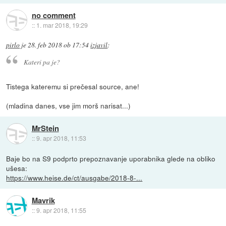
no comment
::
1. mar 2018, 19:29
pirlo
je
28. feb 2018 ob 17:54
izjavil
:
Kateri pa je?
Tistega kateremu si prečesal source, ane!
(mladina danes, vse jim morš narisat...)
MrStein
::
9. apr 2018, 11:53
Baje bo na S9 podprto prepoznavanje uporabnika glede na obliko
ušesa:
https://www.heise.de/ct/ausgabe/2018-8-...
Mavrik
::
9. apr 2018, 11:55