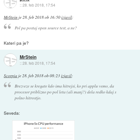
::
28. feb 2018, 17:54
MrStein
je
28. feb 2018 ob 16:50
izjavil
:
Pol pa postaj open source test, a ne?
Kateri pa je?
MrStein
::
28. feb 2018, 17:54
Scorpia
je
28. feb 2018 ob 08:23
izjavil
:
Brezveze se kregate kdo ima hitrejsi, ko pri applu vemo, da
procesor priblizno po pol leta (ali manj?) dela redko kdaj s
polno hitrostjo.
Seveda: