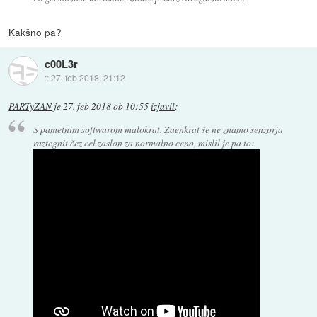
Kakšno pa?
c00L3r
::
27. feb 2018, 21:12
PARTyZAN
je
27. feb 2018 ob 10:55
izjavil
:
S pametnim softwarom malokrat. Zaenkrat še ne znamo senzorja
raztegnit čez cel zaslon za normalno ceno, mislil je pa to: