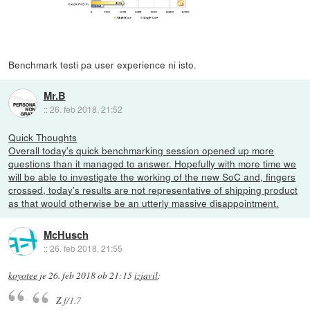
Benchmark testi pa user experience ni isto.
Mr.B
::
26. feb 2018, 21:52
Quick Thoughts
Overall today's quick benchmarking session opened up more
questions than it managed to answer. Hopefully with more time we
will be able to investigate the working of the new SoC and, fingers
crossed, today's results are not representative of shipping product
as that would otherwise be an utterly massive disappointment.
McHusch
::
26. feb 2018, 21:55
koyotee
je
26. feb 2018 ob 21:15
izjavil
:
Z
f/1.7