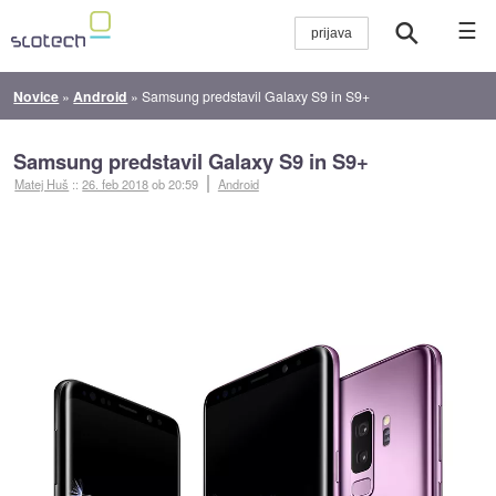
☰
Novice
»
Android
»
Samsung predstavil Galaxy S9 in S9+
Samsung predstavil Galaxy S9 in S9+
Matej Huš
::
26. feb 2018
ob 20:59
Android