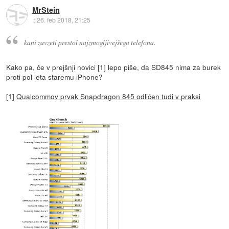
MrStein
::
26. feb 2018, 21:25
kani zavzeti prestol najzmogljivejšega telefona.
Kako pa, če v prejšnji novici [1] lepo piše, da SD845 nima za burek
proti pol leta staremu iPhone?
[1]
Qualcommov prvak Snapdragon 845 odličen tudi v praksi