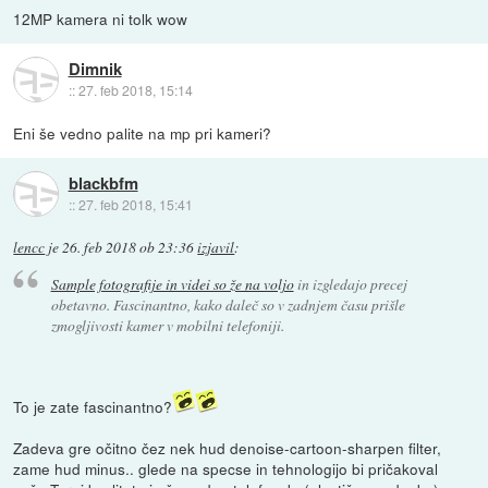
12MP kamera ni tolk wow
Dimnik
::
27. feb 2018, 15:14
Eni še vedno palite na mp pri kameri?
blackbfm
::
27. feb 2018, 15:41
lencc
je
26. feb 2018 ob 23:36
izjavil
:
Sample fotografije in videi so že na voljo
in izgledajo precej
obetavno. Fascinantno, kako daleč so v zadnjem času prišle
zmogljivosti kamer v mobilni telefoniji.
To je zate fascinantno?
Zadeva gre očitno čez nek hud denoise-cartoon-sharpen filter,
zame hud minus.. glede na specse in tehnologijo bi pričakoval