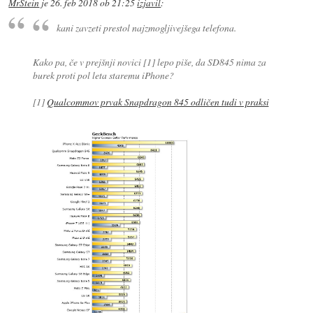
MrStein
je
26. feb 2018 ob 21:25
izjavil
:
kani zavzeti prestol najzmogljivejšega telefona.
Kako pa, če v prejšnji novici [1] lepo piše, da SD845 nima za
burek proti pol leta staremu iPhone?
[1]
Qualcommov prvak Snapdragon 845 odličen tudi v praksi