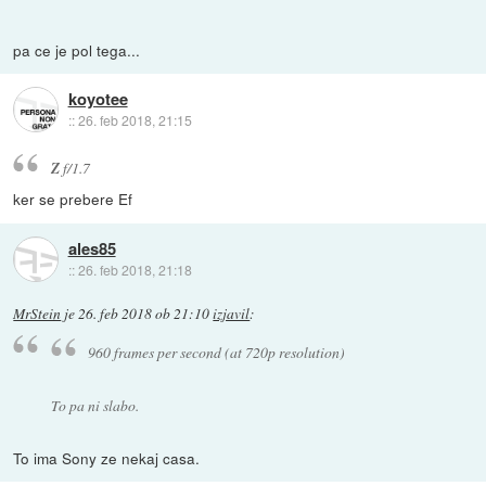
pa ce je pol tega...
koyotee
::
26. feb 2018, 21:15
Z
f/1.7
ker se prebere Ef
ales85
::
26. feb 2018, 21:18
MrStein
je
26. feb 2018 ob 21:10
izjavil
:
960 frames per second (at 720p resolution)
To pa ni slabo.
To ima Sony ze nekaj casa.