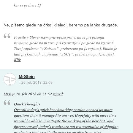
ker se prebere Ef
Ne, pišemo glede na črko, ki sledi, beremo pa lahko drugače.
Pravilo v Slovenskem pravopisu pravi, da se pri pisanju
ravnamo glede na pisavo, pri izgovarjavi pa glede na izgovor.
Torej zapišemo “z Zoisom”, preberemo pa [s cojzom]. Enako je
tudi pri kraticah, napišemo “s SCT”, preberemo pa [z escete].
Klik
MrStein
::
26. feb 2018, 22:09
Mr.B
je
26. feb 2018 ob 21:52
izjavil
:
Quick Thoughts
Overall today's quick benchmarking session opened up more
questions than it managed to answer. Hopefully with more time
we will be able to investigate the working of the new SoC and,
fingers crossed, today's results are not representative of shipping
product as that would otherwise be an utterly massive