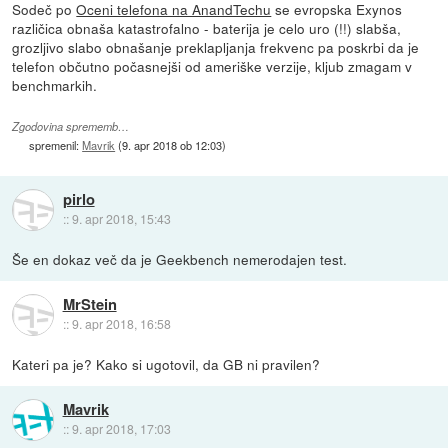
Sodeč po
Oceni telefona na AnandTechu
se evropska Exynos
različica obnaša katastrofalno - baterija je celo uro (!!) slabša,
grozljivo slabo obnašanje preklapljanja frekvenc pa poskrbi da je
telefon občutno počasnejši od ameriške verzije, kljub zmagam v
benchmarkih.
Zgodovina sprememb…
spremenil:
Mavrik
(
9. apr 2018 ob 12:03
)
pirlo
::
9. apr 2018, 15:43
Še en dokaz več da je Geekbench nemerodajen test.
MrStein
::
9. apr 2018, 16:58
Kateri pa je? Kako si ugotovil, da GB ni pravilen?
Mavrik
::
9. apr 2018, 17:03