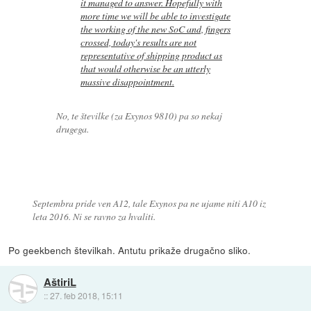
it managed to answer. Hopefully with
more time we will be able to investigate
the working of the new SoC and, fingers
crossed, today's results are not
representative of shipping product as
that would otherwise be an utterly
massive disappointment.
No, te številke (za Exynos 9810) pa so nekaj
drugega.
Septembra pride ven A12, tale Exynos pa ne ujame niti A10 iz
leta 2016. Ni se ravno za hvaliti.
Po geekbench številkah. Antutu prikaže drugačno sliko.
AštiriL
::
27. feb 2018, 15:11