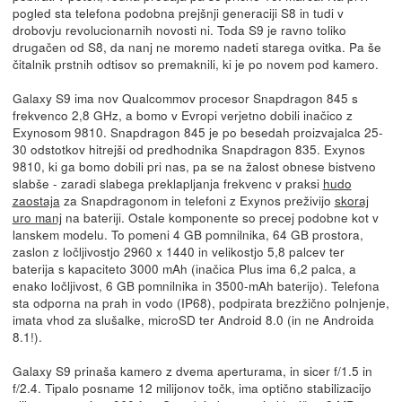
pogled sta telefona podobna prejšnji generaciji S8 in tudi v
drobovju revolucionarnih novosti ni. Toda S9 je ravno toliko
drugačen od S8, da nanj ne moremo nadeti starega ovitka. Pa še
čitalnik prstnih odtisov so premaknili, ki je po novem pod kamero.
Galaxy S9 ima nov Qualcommov procesor Snapdragon 845 s
frekvenco 2,8 GHz, a bomo v Evropi verjetno dobili inačico z
Exynosom 9810. Snapdragon 845 je po besedah proizvajalca 25-
30 odstotkov hitrejši od predhodnika Snapdragon 835. Exynos
9810, ki ga bomo dobili pri nas, pa se na žalost obnese bistveno
slabše - zaradi slabega preklapljanja frekvenc v praksi
hudo
zaostaja
za Snapdragonom in telefoni z Exynos preživijo
skoraj
uro manj
na bateriji. Ostale komponente so precej podobne kot v
lanskem modelu. To pomeni 4 GB pomnilnika, 64 GB prostora,
zaslon z ločljivostjo 2960 x 1440 in velikostjo 5,8 palcev ter
baterija s kapaciteto 3000 mAh (inačica Plus ima 6,2 palca, a
enako ločljivost, 6 GB pomnilnika in 3500-mAh baterijo). Telefona
sta odporna na prah in vodo (IP68), podpirata brezžično polnjenje,
imata vhod za slušalke, microSD ter Android 8.0 (in ne Androida
8.1!).
Galaxy S9 prinaša kamero z dvema aperturama, in sicer f/1.5 in
f/2.4. Tipalo posname 12 milijonov točk, ima optično stabilizacijo