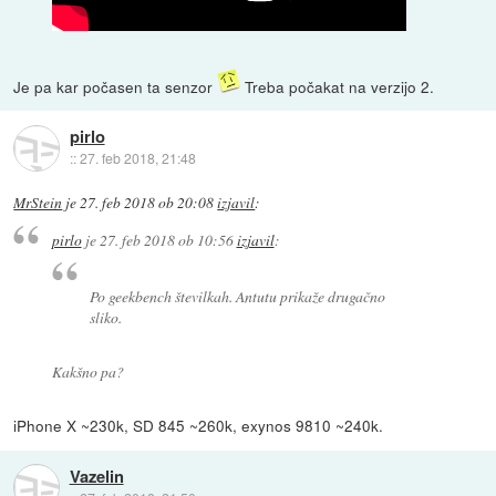
Je pa kar počasen ta senzor
Treba počakat na verzijo 2.
pirlo
::
27. feb 2018, 21:48
MrStein
je
27. feb 2018 ob 20:08
izjavil
:
pirlo
je
27. feb 2018 ob 10:56
izjavil
:
Po geekbench številkah. Antutu prikaže drugačno
sliko.
Kakšno pa?
iPhone X ~230k, SD 845 ~260k, exynos 9810 ~240k.
Vazelin