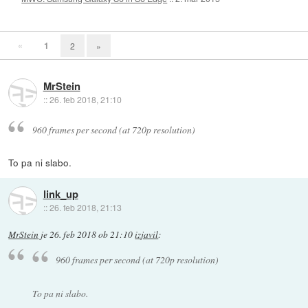
«
1
2
»
MrStein
::
26. feb 2018, 21:10
960 frames per second (at 720p resolution)
To pa ni slabo.
link_up
::
26. feb 2018, 21:13
MrStein
je
26. feb 2018 ob 21:10
izjavil
:
960 frames per second (at 720p resolution)
To pa ni slabo.