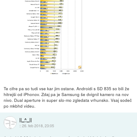
Te cifre pa so tudi vse kar jim ostane. Androidi s SD 835 so bili že
hitrejši od iPhonov. Zdaj pa je Samsung še dvignil kamero na nov
nivo. Dual aperture in super slo-mo zgledata vrhunsko. Vsaj sodeč
po mkbhd videu.
||_^_||
::
26. feb 2018, 23:05