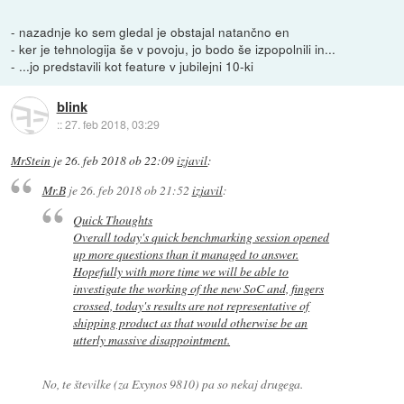
- nazadnje ko sem gledal je obstajal natančno en
- ker je tehnologija še v povoju, jo bodo še izpopolnili in...
- ...jo predstavili kot feature v jubilejni 10-ki
blink
::
27. feb 2018, 03:29
MrStein
je
26. feb 2018 ob 22:09
izjavil
:
Mr.B
je
26. feb 2018 ob 21:52
izjavil
:
Quick Thoughts
Overall today's quick benchmarking session opened
up more questions than it managed to answer.
Hopefully with more time we will be able to
investigate the working of the new SoC and, fingers
crossed, today's results are not representative of
shipping product as that would otherwise be an
utterly massive disappointment.
No, te številke (za Exynos 9810) pa so nekaj drugega.