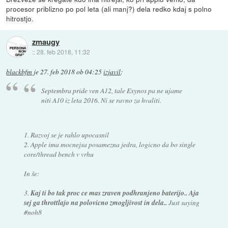
procesor priblizno po pol leta (ali manj?) dela redko kdaj s polno
hitrostjo.
zmaugy
::
28. feb 2018, 11:32
blackbfm
je
27. feb 2018 ob 04:25
izjavil
:
Septembra pride ven A12, tale Exynos pa ne ujame
niti A10 iz leta 2016. Ni se ravno za hvaliti.
1. Razvoj se je rahlo upocasnil
2. Apple ima mocnejsa posamezna jedra, logicno da bo single
core/thread bench v vrhu
In še:
3.
Kaj ti bo tak proc ce mas zraven podhranjeno baterijo.. Aja
sej ga throttlajo na polovicno zmogljivost in dela..
Just saying
#noh8