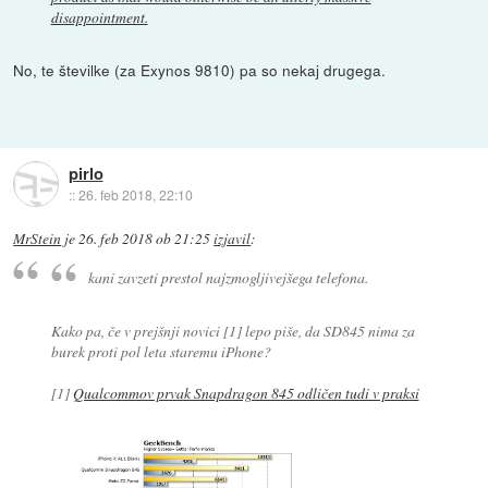
disappointment.
No, te številke (za Exynos 9810) pa so nekaj drugega.
pirlo
::
26. feb 2018, 22:10
MrStein
je
26. feb 2018 ob 21:25
izjavil
:
kani zavzeti prestol najzmogljivejšega telefona.
Kako pa, če v prejšnji novici [1] lepo piše, da SD845 nima za
burek proti pol leta staremu iPhone?
[1]
Qualcommov prvak Snapdragon 845 odličen tudi v praksi