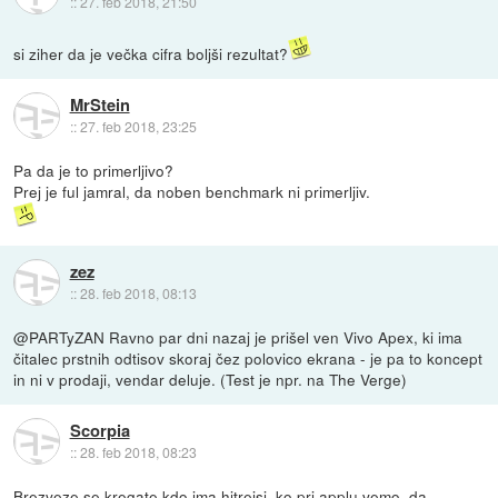
::
27. feb 2018, 21:50
si ziher da je večka cifra boljši rezultat?
MrStein
::
27. feb 2018, 23:25
Pa da je to primerljivo?
Prej je ful jamral, da noben benchmark ni primerljiv.
zez
::
28. feb 2018, 08:13
@PARTyZAN Ravno par dni nazaj je prišel ven Vivo Apex, ki ima
čitalec prstnih odtisov skoraj čez polovico ekrana - je pa to koncept
in ni v prodaji, vendar deluje. (Test je npr. na The Verge)
Scorpia
::
28. feb 2018, 08:23
Brezveze se kregate kdo ima hitrejsi, ko pri applu vemo, da