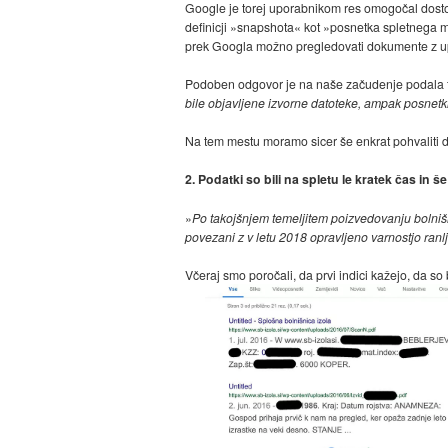
Google je torej uporabnikom res omogočal dostop
definicji »snapshota« kot »posnetka spletnega mes
prek Googla možno pregledovati dokumente z up
Podoben odgovor je na naše začudenje podala t
bile objavljene izvorne datoteke, ampak posnetki 
Na tem mestu moramo sicer še enkrat pohvaliti de
2. Podatki so bili na spletu le kratek čas in še
»
Po takojšnjem temeljitem poizvedovanju bolnišni
povezani z v letu 2018 opravljeno varnostjo ranlj
Včeraj smo poročali, da prvi indici kažejo, da so 