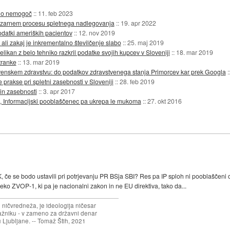
ično nemogoč
::
11. feb 2023
v bizarnem procesu spletnega nadlegovanja
::
19. apr 2022
odatki ameriških pacientov
::
12. nov 2019
li zakaj je inkrementalno številčenje slabo
::
25. maj 2019
ikan z belo tehniko razkril podatke svojih kupcev v Sloveniji
::
18. mar 2019
stranke
::
13. mar 2019
ovenskem zdravstvu: do podatkov zdravstvenega stanja Primorcev kar prek Googla
:
prakse pri spletni zasebnosti v Sloveniji
::
28. feb 2019
 in zasebnosti
::
3. apr 2017
u, Informacijski pooblaščenec pa ukrepa le mukoma
::
27. okt 2016
K, če se bodo ustavili pri potrjevanju PR BSja SBI? Res pa IP sploh ni pooblaščeni o
ko ZVOP-1, ki pa je nacionalni zakon in ne EU direktiva, tako da...
 ničvredneža, je ideologija ničesar
ažniku - v zameno za državni denar
 Ljubljane. -- Tomaž Štih, 2021