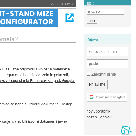
Išči:
Zadnje novice
erneta?
Prijava
je PR službe odgovorila Splošna bolnišnica
Zapomni si me
ne argumente bolnišnice Izola in pokazali,
ravstvenega stanja Primorcev kar prek Googla.
em so se nahajali izvorni dokumenti. Dostop
nov uporabnik
pozabili geslo?
zuje, da so bili izvorni dokumenti javno