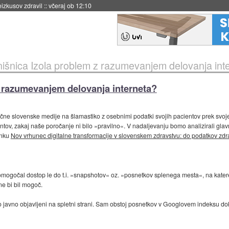
eizkusov zdravil
::
včeraj ob 12:10
nišnica Izola problem z razumevanjem delovanja int
z razumevanjem delovanja interneta?
zlične slovenske medije na šlamastiko z osebnimi podatki svojih pacientov prek svo
ntov, zakaj naše poročanje ni bilo »pravilno«. V nadaljevanju bomo analizirali glav
anku
Nov vrhunec digitalne transformacije v slovenskem zdravstvu: do podatkov zd
 omogočal dostop le do t.i. »snapshotov« oz. »posnetkov splenega mesta«, na kater
e bi bil mogoč.
javno objavljeni na spletni strani. Sam obstoj posnetkov v Googlovem indeksu doka