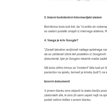
3. Interni bolnišnični informacijski sistem
Bolnišnica Izola tudi trdi, da "
ni prišlo do nobene
so osebni podatki uhajali iz internega sistema. R
4. Vsega je kriv Google?
"
Zaradi takratne ranljivosti našega spletnega naro
da so zahtevali izbris teh podatkov iz Googlov
dokumente, kjer je Googlov iskalnik vračal zadet
SB Izola očitno krivca za "incident" išče tudi pri
pacientov na spletu, temveč je krivda (tudi?) na s
Izvorni dokumenti
V prvem članku smo objavili le slabo berljiv pos
zaslonskih slik, ki smo jih sami uspeli najti na
podali večino trditev v prvem članku.