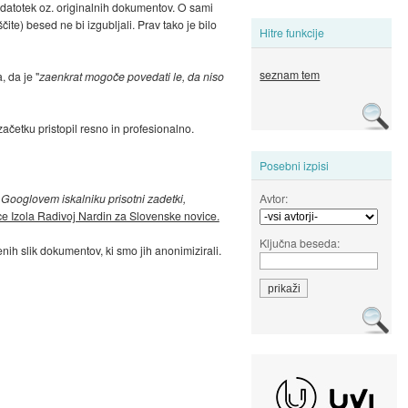
datotek oz. originalnih dokumentov. O sami
te) besed ne bi izgubljali. Prav tako je bilo
Hitre funkcije
seznam tem
, da je "
zaenkrat mogoče povedati le, da niso
četku pristopil resno in profesionalno.
Posebni izpisi
Avtor:
 Googlovem iskalniku prisotni zadetki,
ce Izola Radivoj Nardin za Slovenske novice.
Ključna beseda:
enih slik dokumentov, ki smo jih anonimizirali.