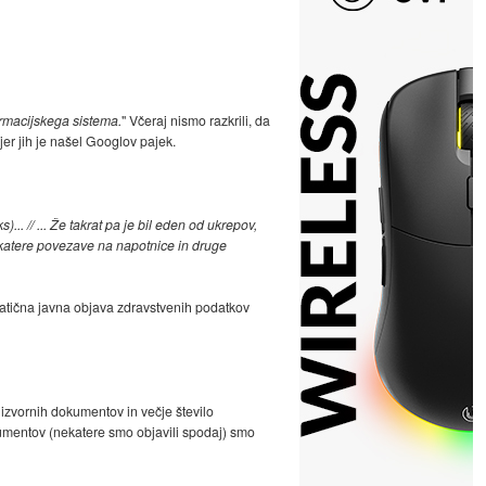
ormacijskega sistema.
" Včeraj nismo razkrili, da
jer jih je našel Googlov pajek.
. // ... Že takrat pa je bil eden od ukrepov,
ekatere povezave na napotnice in druge
atična javna objava zdravstvenih podatkov
 izvornih dokumentov in večje število
okumentov (nekatere smo objavili spodaj) smo