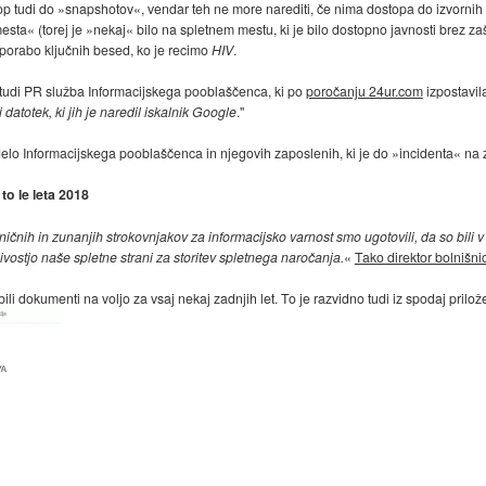
 tudi do »snapshotov«, vendar teh ne more narediti, če nima dostopa do izvornih 
ta« (torej je »nekaj« bilo na spletnem mestu, ki je bilo dostopno javnosti brez zašči
orabo ključnih besed, ko je recimo
HIV
.
udi PR služba Informacijskega pooblaščenca, ki po
poročanju 24ur.com
izpostavila
datotek, ki jih je naredil iskalnik Google
."
lo Informacijskega pooblaščenca in njegovih zaposlenih, ki je do »incidenta« na za
 to le leta 2018
čnih in zunanjih strokovnjakov za informacijsko varnost smo ugotovili, da so bili v
ivostjo naše spletne strani za storitev spletnega naročanja.
«
Tako direktor bolnišni
bili dokumenti na voljo za vsaj nekaj zadnjih let. To je razvidno tudi iz spodaj prilož