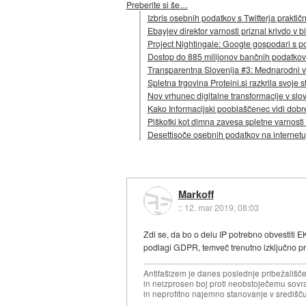
Preberite si še…
Izbris osebnih podatkov s Twitterja prakt
Ebayjev direktor varnosti priznal krivdo 
Project Nightingale: Google gospodari s p
Dostop do 885 milijonov bančnih podatkov a
Transparentna Slovenija #3: Mednarodni vel
Spletna trgovina Proteini.si razkrila svoje 
Nov vrhunec digitalne transformacije v sl
Kako Informacijski pooblaščenec vidi dobre 
Piškotki kot dimna zavesa spletne varnosti
Desettisoče osebnih podatkov na internet
Markoff
::
12. mar 2019, 08:03
Zdi se, da bo o delu IP potrebno obvestiti E
podlagi GDPR, temveč trenutno izključno pre
Antifašizem je danes poslednje pribežališče
in neizprosen boj proti neobstoječemu sovr
in neprofitno najemno stanovanje v središču