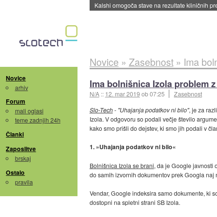
Kalshi omogoča stave na rezultate kliničnih pr
Novice
»
Zasebnost
»
Ima bol
Novice
Ima bolnišnica Izola problem 
arhiv
N/A
::
12. mar 2019
ob 07:25
Zasebnost
Forum
Slo-Tech
-
"Uhajanja podatkov ni bilo"
, je za ra
mali oglasi
Izola. V odgovoru so podali večje število argume
teme zadnjih 24h
kako smo prišli do dejstev, ki smo jih podali v čl
Članki
1. »Uhajanja podatkov ni bilo«
Zaposlitve
brskaj
Bolnišnica Izola se brani
, da je Google javnosti
Ostalo
do samih izvornih dokumentov prek Googla naj n
pravila
Vendar, Google indeksira samo dokumente, ki so 
dostopni na spletni strani SB Izola.