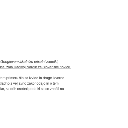
 Googlovem iskalniku prisotni zadetki,
nice Izola Radivoj Nardin za Slovenske novice.
 tem primeru šlo za izvide in druge izvorne
 skladno z veljavno zakonodajo in o tem
e, katerih osebni podatki so se znašli na