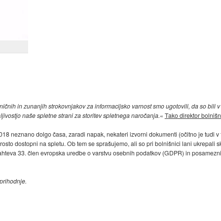
čnih in zunanjih strokovnjakov za informacijsko varnost smo ugotovili, da so bili v
jivostjo naše spletne strani za storitev spletnega naročanja.
«
Tako direktor bolniš
a 2018 neznano dolgo časa, zaradi napak, nekateri izvorni dokumenti (očitno je tudi v
rosto dostopni na spletu. Ob tem se sprašujemo, ali so pri bolnišnici lani ukrepali
zahteva 33. člen evropska uredbe o varstvu osebnih podatkov (GDPR) in posameznik
 prihodnje.