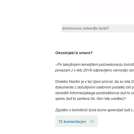
domnevno neberljiv izvid?
Okostnjaki iz omare?
»
Po takojšnjem temeljitem poizvedovanju bolnišni
povezani z v letu 2018 odpravljeno varnostjo ranl
Direktor Nardin je v tej izjavi priznal, da so let
dokumente z občutljivimi osebnimi podatki) bili p
obvestili Informacijskega pooblaščenca (kot to 
spletu (kot to zahteva 34. člen iste uredbe)?
Zgodbo o bolnišnici Izola bomo spremljali tudi v
72 komentarjev