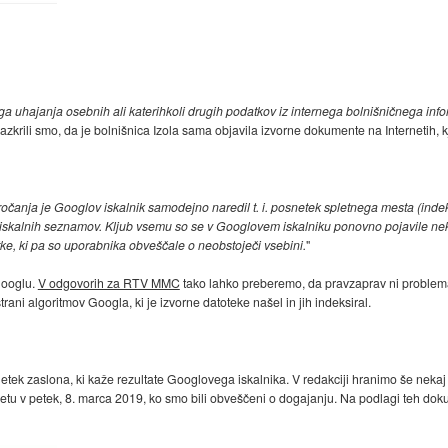
ga uhajanja osebnih ali katerihkoli drugih podatkov iz internega bolnišničnega inf
azkrili smo, da je bolnišnica Izola sama objavila izvorne dokumente na Internetih, k
čanja je Googlov iskalnik samodejno naredil t. i. posnetek spletnega mesta (indeks)..
ih iskalnih seznamov. Kljub vsemu so se v Googlovem iskalniku ponovno pojavile n
ke, ki pa so uporabnika obveščale o neobstoječi vsebini.
"
 Googlu.
V odgovorih za RTV MMC
tako lahko preberemo, da pravzaprav ni problem
trani algoritmov Googla, ki je izvorne datoteke našel in jih indeksiral.
netek zaslona, ki kaže rezultate Googlovega iskalnika. V redakciji hranimo še nekaj
 spletu v petek, 8. marca 2019, ko smo bili obveščeni o dogajanju. Na podlagi teh d