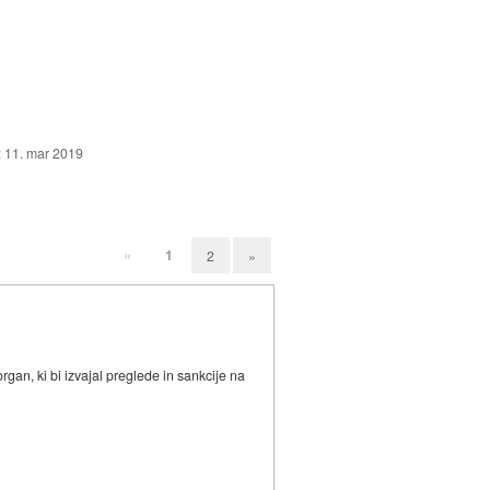
:
11. mar 2019
«
1
2
»
rgan, ki bi izvajal preglede in sankcije na