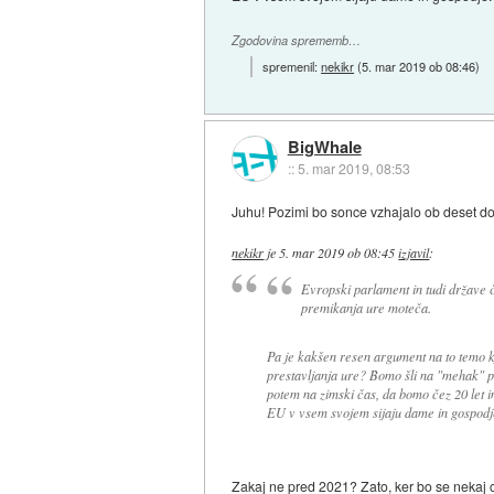
Zgodovina sprememb…
spremenil:
nekikr
(
5. mar 2019 ob 08:46
)
BigWhale
::
5. mar 2019, 08:53
Juhu! Pozimi bo sonce vzhajalo ob deset do
nekikr
je
5. mar 2019 ob 08:45
izjavil
:
Evropski parlament in tudi države čl
premikanja ure moteča.
Pa je kakšen resen argument na to temo k
prestavljanja ure? Bomo šli na "mehak" p
potem na zimski čas, da bomo čez 20 let im
EU v vsem svojem sijaju dame in gospodj
Zakaj ne pred 2021? Zato, ker bo se nekaj ca