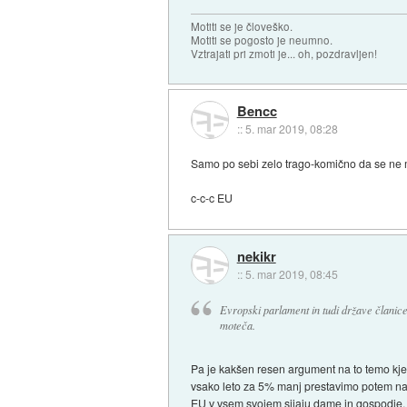
Motiti se je človeško.
Motiti se pogosto je neumno.
Vztrajati pri zmoti je... oh, pozdravljen!
Bencc
::
5. mar 2019, 08:28
Samo po sebi zelo trago-komično da se ne m
c-c-c EU
nekikr
::
5. mar 2019, 08:45
Evropski parlament in tudi države članice
moteča.
Pa je kakšen resen argument na to temo kje 
vsako leto za 5% manj prestavimo potem na z
EU v vsem svojem sijaju dame in gospodje.