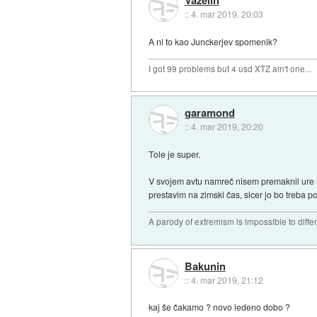
::
4. mar 2019, 20:03
A ni to kao Junckerjev spomenik?
I got 99 problems but 4 usd XTZ ain't one...
garamond
::
4. mar 2019, 20:20
Tole je super.
V svojem avtu namreč nisem premaknil ure n
prestavim na zimski čas, sicer jo bo treba p
A parody of extremism is impossible to diffe
Bakunin
::
4. mar 2019, 21:12
kaj še čakamo ? novo ledeno dobo ?