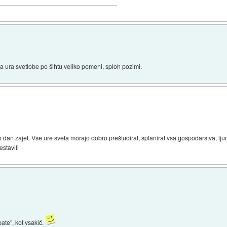
ta ura svetlobe po šihtu veliko pomeni, sploh pozimi.
 dan zajet. Vse ure sveta morajo dobro preštudirat, splanirat vsa gospodarstva, ljud
estavili
bate", kot vsakič.