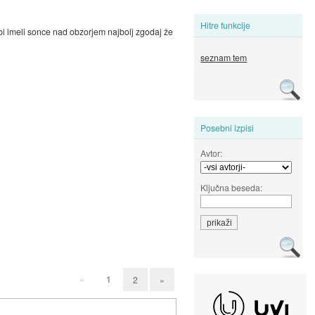
Hitre funkcije
 bi imeli sonce nad obzorjem najbolj zgodaj že
seznam tem
Posebni izpisi
Avtor:
Ključna beseda:
«
1
2
»