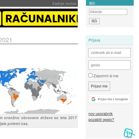
Išči:
Zadnje novice
 2021
Prijava
Zapomni si me
nov uporabnik
n oranžno obravane države so leta 2017
pozabili geslo?
ale poletni čas.