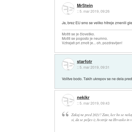
MrStein
::
5. mar 2019, 09:26
Ja, brez EU smo se veliko hitreje zmenili gle
Motiti se je človeško.
Motiti se pogosto je neumno.
Vztrajati pri zmoti je... oh, pozdravljen!
starfotr
::
5. mar 2019, 09:31
Volitve bodo. Takih ukrepov se ne dela pred
nekikr
::
5. mar 2019, 09:43
Zakaj ne pred 2021? Zato, ker bo se nekaj
si, da se peljes iz Avstrije na Hrvasko in