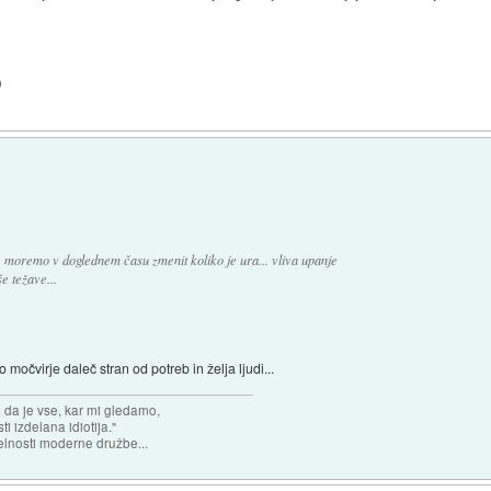
)
 moremo v doglednem času zmenit koliko je ura... vliva upanje
e težave...
o močvirje daleč stran od potreb in želja ljudi...
n da je vse, kar mi gledamo,
 izdelana idiotija."
lnosti moderne družbe...