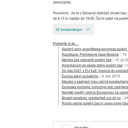
zavezujoča.
Ponovimo - če bi v Sloveniji obdržali zimski čas
ob 4.15 in najdlje do 19.50. Če bi ostali na pol
53 komentarjev
Preberite si še…
Spodnji dom ameriškega kongresa podprl tr
Raziskava: Premikanje časa škoduje
::
19.
Mehika želi odpraviti poletni čas
::
10. jul 
Američanom se obeta stalni poletni čas
::
1
Do leta 2021 v EU tudi "pravica do poprav
Evropa stavi na baterije
::
9. dec 2019
Maroko v zadnjem hipu ukinja prestavljanj
Evropska komisija: prihodnje leto zadnjik
Nemški mediji: večina Evropejcev za celole
Bruselj sprašuje: prestavljati uro ali ne
::
24
Rusija ukinja poletni čas in uvaja nove č
Vazelin