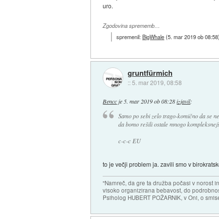
uro.
Zgodovina sprememb…
spremenil:
BigWhale
(
5. mar 2019 ob 08:58
gruntfürmich
::
5. mar 2019, 08:58
Bencc
je
5. mar 2019 ob 08:28
izjavil
:
Samo po sebi zelo trago-komično da se ne
da bomo rešili ostale mnogo kompleksnejš
c-c-c EU
to je večji problem ja. zavili smo v birokratsk
"Namreč, da gre ta družba počasi v norost i
visoko organizirana bebavost, do podrobnosti
Psiholog HUBERT POŽARNIK, v Oni, o smise