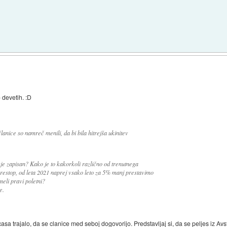
 devetih. :D
anice so namreč menili, da bi bila hitrejša ukinitev
je zapisan? Kako je to kakorkoli različno od trenutnega
restop, od leta 2021 naprej vsako leto za 5% manj prestavimo
eli pravi poletni?
e.
sa trajalo, da se clanice med seboj dogovorijo. Predstavljaj si, da se peljes iz Avs