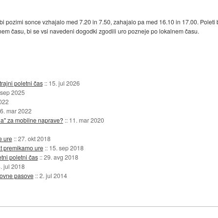
, bi pozimi sonce vzhajalo med 7.20 in 7.50, zahajalo pa med 16.10 in 17.00. Poleti
etnem času, bi se vsi navedeni dogodki zgodili uro pozneje po lokalnem času.
ajni poletni čas
::
15. jul 2026
 sep 2025
2022
6. mar 2022
ila" za mobilne naprave?
::
11. mar 2020
e ure
::
27. okt 2018
rat premikamo ure
::
15. sep 2018
tni poletni čas
::
29. avg 2018
. jul 2018
asovne pasove
::
2. jul 2014