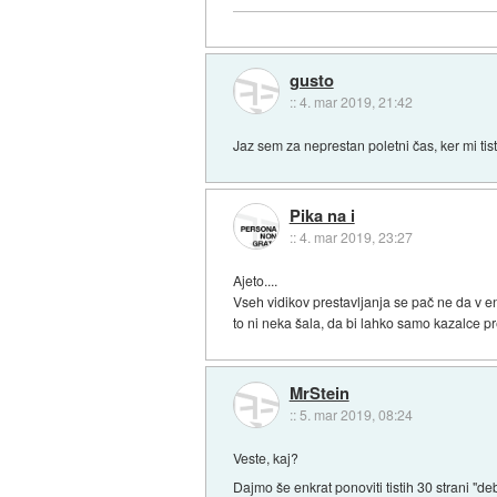
gusto
::
4. mar 2019, 21:42
Jaz sem za neprestan poletni čas, ker mi tis
Pika na i
::
4. mar 2019, 23:27
Ajeto....
Vseh vidikov prestavljanja se pač ne da v en
to ni neka šala, da bi lahko samo kazalce pr
MrStein
::
5. mar 2019, 08:24
Veste, kaj?
Dajmo še enkrat ponoviti tistih 30 strani "de