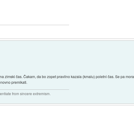
a zimski čas. Čakam, da bo zopet pravilno kazala (kmalu) poletni čas. Se pa mora
onovno premikati.
rentiate from sincere extremism.