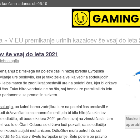
s ob 06:09
a
»
V EU premikanje urinih kazalcev še vsaj do leta
v še vsaj do leta 2021
tehnologija
 prehajanju z zimskega na poletni čas in nazaj izvedla Evropska
vljanje ure poslovilo, ker je tako
želela velika večina sodelujočih
.
bi letos marca
še zadnjikrat prestavili ure na poletni čas
, kjer bi države
ki čas. Tako hitro vendarle ne bo šlo, saj bomo ure premikali do leta
 parlamenta za promet in turizem.
solucijo
, po kateri bomo zadnjikrat ure na poletni čas prestavili v
di države članice so namreč menili, da bi bila hitrejša ukinitev
odločile, ali bodo oktobra 2021 prešle nazaj na zimski čas in tam
Modro i
kozi vso leto. Člani Odbora so države tudi pozvali, da se odločijo
uporablj
en koordinacijski mehanizem. Odločitev mora potrditi še cel
otrditi še članice v Svetu Evropske unije. Šele potem bo pravno