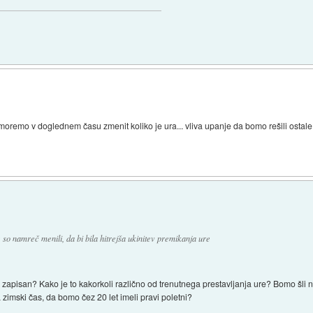
oremo v doglednem času zmenit koliko je ura... vliva upanje da bomo rešili ostal
 so namreč menili, da bi bila hitrejša ukinitev premikanja ure
zapisan? Kako je to kakorkoli različno od trenutnega prestavljanja ure? Bomo šli 
imski čas, da bomo čez 20 let imeli pravi poletni?