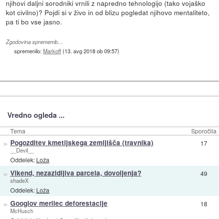
njihovi daljni sorodniki vrnili z napredno tehnologijo (tako vojaško
kot civilno)? Pojdi si v živo in od blizu pogledat njihovo mentaliteto,
pa ti bo vse jasno.
Zgodovina sprememb…
spremenilo:
Markoff
(
13. avg 2018 ob 09:57
)
Vredno ogleda ...
Tema
Sporočila
»
Pogozditev kmetijskega zemljišča (travnika)
17
__Devil__
Oddelek:
Loža
»
Vikend, nezazidljiva parcela, dovoljenja?
49
shadeX
Oddelek:
Loža
»
Googlov merilec deforestacije
18
McHusch