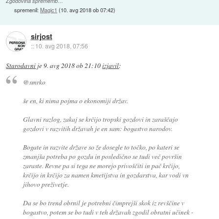
Zgodovina sprememb…
spremenil:
Magic1
(
10. avg 2018 ob 07:42
)
sirjost
::
10. avg 2018, 07:56
Starodavni
je
9. avg 2018 ob 21:10
izjavil
:
@smrko
še en, ki nima pojma o ekonomiji držav.
Glavni razlog, zakaj se krčijo tropski gozdovi in zaraščajo
gozdovi v razvitih državah je en sam: bogastvo narodov.
Bogate in razvite države so že dosegle to točko, po kateri se
zmanjša potreba po gozdu in posledično se tudi več površin
zaraste. Revne pa si tega ne morejo privoščiti in pač krčijo,
krčijo in krčijo za namen kmetijstva in gozdarstva, kar vodi vn
jihovo preživetje.
Da se bo trend obrnil je potrebni čimprejši skok iz revščine v
bogastvo, potem se bo tudi v teh državah zgodil obratni učinek -