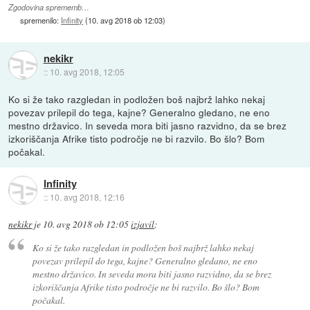
Zgodovina sprememb…
spremenilo:
Infinity
(
10. avg 2018 ob 12:03
)
nekikr
::
10. avg 2018, 12:05
Ko si že tako razgledan in podložen boš najbrž lahko nekaj
povezav prilepil do tega, kajne? Generalno gledano, ne eno
mestno državico. In seveda mora biti jasno razvidno, da se brez
izkoriščanja Afrike tisto področje ne bi razvilo. Bo šlo? Bom
počakal.
Infinity
::
10. avg 2018, 12:16
nekikr
je
10. avg 2018 ob 12:05
izjavil
:
Ko si že tako razgledan in podložen boš najbrž lahko nekaj
povezav prilepil do tega, kajne? Generalno gledano, ne eno
mestno državico. In seveda mora biti jasno razvidno, da se brez
izkoriščanja Afrike tisto področje ne bi razvilo. Bo šlo? Bom
počakal.