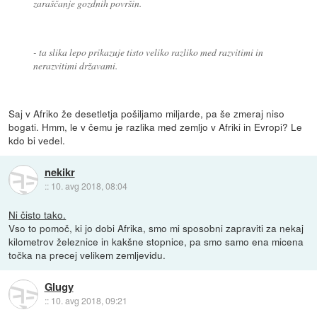
zaraščanje gozdnih površin.
- ta slika lepo prikazuje tisto veliko razliko med razvitimi in
nerazvitimi državami.
Saj v Afriko že desetletja pošiljamo miljarde, pa še zmeraj niso
bogati. Hmm, le v čemu je razlika med zemljo v Afriki in Evropi? Le
kdo bi vedel.
nekikr
::
10. avg 2018, 08:04
Ni čisto tako.
Vso to pomoč, ki jo dobi Afrika, smo mi sposobni zapraviti za nekaj
kilometrov železnice in kakšne stopnice, pa smo samo ena micena
točka na precej velikem zemljevidu.
Glugy
::
10. avg 2018, 09:21