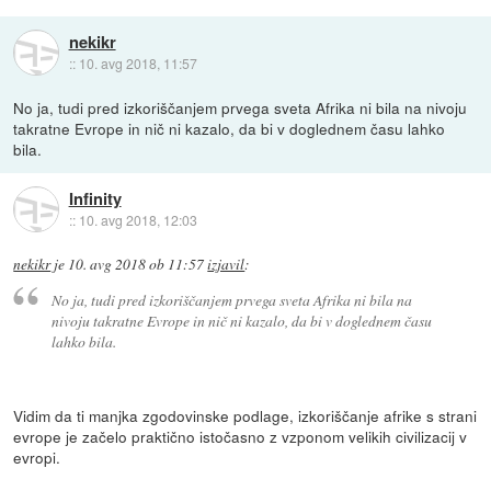
nekikr
::
10. avg 2018, 11:57
No ja, tudi pred izkoriščanjem prvega sveta Afrika ni bila na nivoju
takratne Evrope in nič ni kazalo, da bi v doglednem času lahko
bila.
Infinity
::
10. avg 2018, 12:03
nekikr
je
10. avg 2018 ob 11:57
izjavil
:
No ja, tudi pred izkoriščanjem prvega sveta Afrika ni bila na
nivoju takratne Evrope in nič ni kazalo, da bi v doglednem času
lahko bila.
Vidim da ti manjka zgodovinske podlage, izkoriščanje afrike s strani
evrope je začelo praktično istočasno z vzponom velikih civilizacij v
evropi.