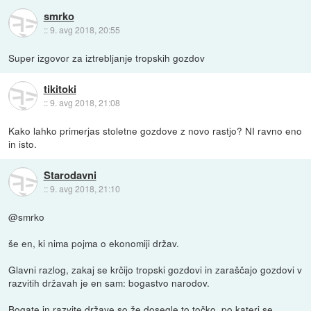
smrko
::
9. avg 2018, 20:55
Super izgovor za iztrebljanje tropskih gozdov
tikitoki
::
9. avg 2018, 21:08
Kako lahko primerjas stoletne gozdove z novo rastjo? NI ravno eno
in isto.
Starodavni
::
9. avg 2018, 21:10
@smrko
še en, ki nima pojma o ekonomiji držav.
Glavni razlog, zakaj se krčijo tropski gozdovi in zaraščajo gozdovi v
razvitih državah je en sam: bogastvo narodov.
Bogate in razvite države so že dosegle to točko, po kateri se