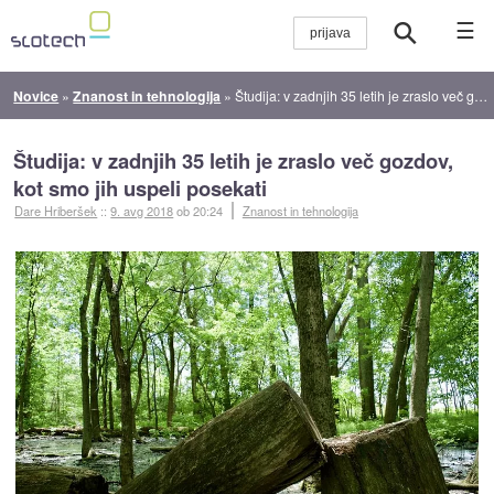
☰
Novice
»
Znanost in tehnologija
»
Študija: v zadnjih 35 letih je zraslo več gozdov, kot smo jih uspeli posekati
Študija: v zadnjih 35 letih je zraslo več gozdov,
kot smo jih uspeli posekati
Dare Hriberšek
::
9. avg 2018
ob 20:24
Znanost in tehnologija