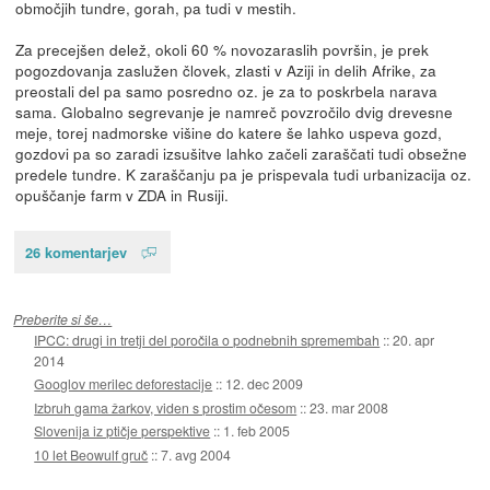
območjih tundre, gorah, pa tudi v mestih.
Za precejšen delež, okoli 60 % novozaraslih površin, je prek
pogozdovanja zaslužen človek, zlasti v Aziji in delih Afrike, za
preostali del pa samo posredno oz. je za to poskrbela narava
sama. Globalno segrevanje je namreč povzročilo dvig drevesne
meje, torej nadmorske višine do katere še lahko uspeva gozd,
gozdovi pa so zaradi izsušitve lahko začeli zaraščati tudi obsežne
predele tundre. K zaraščanju pa je prispevala tudi urbanizacija oz.
opuščanje farm v ZDA in Rusiji.
26 komentarjev
Preberite si še…
IPCC: drugi in tretji del poročila o podnebnih spremembah
::
20. apr
2014
Googlov merilec deforestacije
::
12. dec 2009
Izbruh gama žarkov, viden s prostim očesom
::
23. mar 2008
Slovenija iz ptičje perspektive
::
1. feb 2005
10 let Beowulf gruč
::
7. avg 2004