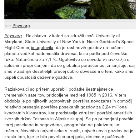
vir:
Phys.org
- Raziskava, v kateri so združili moči University of
Phys.org
Maryland, State University of New York in Nasin Goddard's Space
Flight Center
je ugotovila
, da je rast novih gozdov na našem
planetu več kot nadomestila drevesa, ki so padla pod človeško
roko. Natančneje za 7,1 %. Ugotovitve so seveda v navzkrižju s
splošnim prepričanjem, da se globalna poraščenost zmanjšuje, saj
smo v zadnjih desetletjih precej dobro obveščeni o tem, kako smo
uspeli opustošiti deževne gozdove.
Raziskovalci so pri tem uporabili podatke šestnajsterice
vremenskih satelitov, pridobljene med leti 1985 in 2016. V tem
obdobju je po njihovih ugotovitvah površina novozaraslih območij
relativno presegla površine posekanih gozdov za 2,24 milijona
kvadratnih kilometrov, kar predstavlja združeni površini ameriških
zveznih držav Teksasa in Aljaske skupaj. Se pa primerjani površini,
torej posekana in pogozdena, geografsko ne pokrivata; kot
rečeno, človeštvo največ seka v tropih, največ novih gozdov pa je
zraslo tam, kjer je bila površina prej gola, denimo v puščavah,