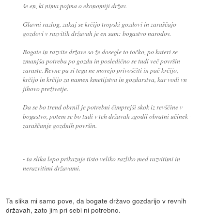
še en, ki nima pojma o ekonomiji držav.
Glavni razlog, zakaj se krčijo tropski gozdovi in zaraščajo
gozdovi v razvitih državah je en sam: bogastvo narodov.
Bogate in razvite države so že dosegle to točko, po kateri se
zmanjša potreba po gozdu in posledično se tudi več površin
zaraste. Revne pa si tega ne morejo privoščiti in pač krčijo,
krčijo in krčijo za namen kmetijstva in gozdarstva, kar vodi vn
jihovo preživetje.
Da se bo trend obrnil je potrebni čimprejši skok iz revščine v
bogastvo, potem se bo tudi v teh državah zgodil obratni učinek -
zaraščanje gozdnih površin.
- ta slika lepo prikazuje tisto veliko razliko med razvitimi in
nerazvitimi državami.
Ta slika mi samo pove, da bogate državo gozdarijo v revnih
državah, zato jim pri sebi ni potrebno.