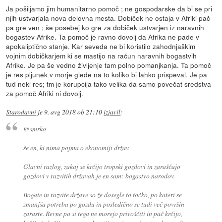
Ja pošiljamo jim humanitarno pomoč ; ne gospodarske da bi se pri
njih ustvarjala nova delovna mesta. Dobiček ne ostaja v Afriki pač
pa gre ven ; še posebej ko gre za dobiček ustvarjen iz naravnih
bogastev Afrike. Ta pomoč je ravno dovolj da Afrika ne pade v
apokaliptično stanje. Kar seveda ne bi koristilo zahodnjaškim
vojnim dobičkarjem ki se mastijo na račun naravnih bogastvih
Afrike. Je pa še vedno življenje tam polno pomanjkanja. Ta pomoč
je res pljunek v morje glede na to koliko bi lahko prispeval. Je pa
tud neki res; tm je korupcija tako velika da samo povečat sredstva
za pomoč Afriki ni dovolj.
Starodavni
je
9. avg 2018 ob 21:10
izjavil
:
@smrko
še en, ki nima pojma o ekonomiji držav.
Glavni razlog, zakaj se krčijo tropski gozdovi in zaraščajo
gozdovi v razvitih državah je en sam: bogastvo narodov.
Bogate in razvite države so že dosegle to točko, po kateri se
zmanjša potreba po gozdu in posledično se tudi več površin
zaraste. Revne pa si tega ne morejo privoščiti in pač krčijo,