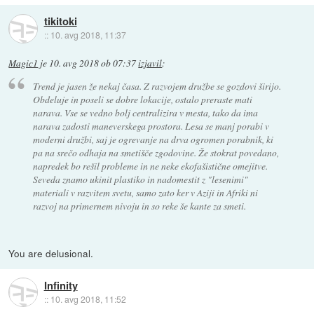
tikitoki
::
10. avg 2018, 11:37
Magic1
je
10. avg 2018 ob 07:37
izjavil
:
Trend je jasen že nekaj časa. Z razvojem družbe se gozdovi širijo.
Obdeluje in poseli se dobre lokacije, ostalo preraste mati
narava. Vse se vedno bolj centralizira v mesta, tako da ima
narava zadosti maneverskega prostora. Lesa se manj porabi v
moderni družbi, saj je ogrevanje na drva ogromen porabnik, ki
pa na srečo odhaja na smetišče zgodovine. Že stokrat povedano,
napredek bo rešil probleme in ne neke ekofašistične omejitve.
Seveda znamo ukinit plastiko in nadomestit z "lesenimi"
materiali v razvitem svetu, samo zato ker v Aziji in Afriki ni
razvoj na primernem nivoju in so reke še kante za smeti.
You are delusional.
Infinity
::
10. avg 2018, 11:52