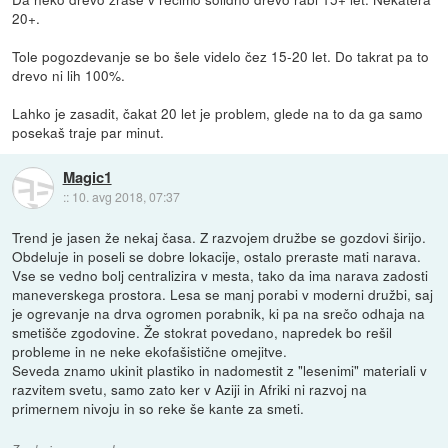
20+.
Tole pogozdevanje se bo šele videlo čez 15-20 let. Do takrat pa to
drevo ni lih 100%.
Lahko je zasadit, čakat 20 let je problem, glede na to da ga samo
posekaš traje par minut.
Magic1
::
10. avg 2018, 07:37
Trend je jasen že nekaj časa. Z razvojem družbe se gozdovi širijo.
Obdeluje in poseli se dobre lokacije, ostalo preraste mati narava.
Vse se vedno bolj centralizira v mesta, tako da ima narava zadosti
maneverskega prostora. Lesa se manj porabi v moderni družbi, saj
je ogrevanje na drva ogromen porabnik, ki pa na srečo odhaja na
smetišče zgodovine. Že stokrat povedano, napredek bo rešil
probleme in ne neke ekofašistične omejitve.
Seveda znamo ukinit plastiko in nadomestit z "lesenimi" materiali v
razvitem svetu, samo zato ker v Aziji in Afriki ni razvoj na
primernem nivoju in so reke še kante za smeti.