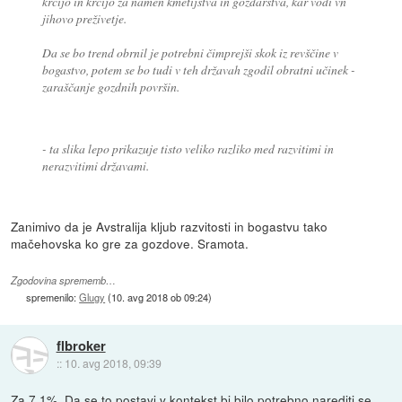
krčijo in krčijo za namen kmetijstva in gozdarstva, kar vodi vn
jihovo preživetje.
Da se bo trend obrnil je potrebni čimprejši skok iz revščine v
bogastvo, potem se bo tudi v teh državah zgodil obratni učinek -
zaraščanje gozdnih površin.
- ta slika lepo prikazuje tisto veliko razliko med razvitimi in
nerazvitimi državami.
Zanimivo da je Avstralija kljub razvitosti in bogastvu tako
mačehovska ko gre za gozdove. Sramota.
Zgodovina sprememb…
spremenilo:
Glugy
(
10. avg 2018 ob 09:24
)
flbroker
::
10. avg 2018, 09:39
Za 7.1%. Da se to postavi v kontekst bi bilo potrebno narediti se