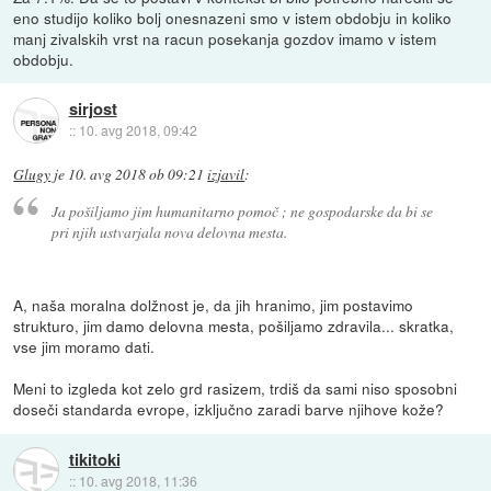
eno studijo koliko bolj onesnazeni smo v istem obdobju in koliko
manj zivalskih vrst na racun posekanja gozdov imamo v istem
obdobju.
sirjost
::
10. avg 2018, 09:42
Glugy
je
10. avg 2018 ob 09:21
izjavil
:
Ja pošiljamo jim humanitarno pomoč ; ne gospodarske da bi se
pri njih ustvarjala nova delovna mesta.
A, naša moralna dolžnost je, da jih hranimo, jim postavimo
strukturo, jim damo delovna mesta, pošiljamo zdravila... skratka,
vse jim moramo dati.
Meni to izgleda kot zelo grd rasizem, trdiš da sami niso sposobni
doseči standarda evrope, izključno zaradi barve njihove kože?
tikitoki
::
10. avg 2018, 11:36