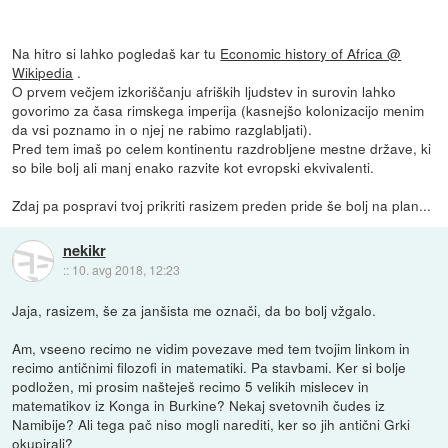
Na hitro si lahko pogledaš kar tu
Economic history of Africa @
Wikipedia
.
O prvem večjem izkoriščanju afriških ljudstev in surovin lahko
govorimo za časa rimskega imperija (kasnejšo kolonizacijo menim
da vsi poznamo in o njej ne rabimo razglabljati).
Pred tem imaš po celem kontinentu razdrobljene mestne države, ki
so bile bolj ali manj enako razvite kot evropski ekvivalenti.
Zdaj pa pospravi tvoj prikriti rasizem preden pride še bolj na plan...
nekikr
::
10. avg 2018, 12:23
Jaja, rasizem, še za janšista me označi, da bo bolj vžgalo.
Am, vseeno recimo ne vidim povezave med tem tvojim linkom in
recimo antičnimi filozofi in matematiki. Pa stavbami. Ker si bolje
podložen, mi prosim našteješ recimo 5 velikih mislecev in
matematikov iz Konga in Burkine? Nekaj svetovnih čudes iz
Namibije? Ali tega pač niso mogli narediti, ker so jih antični Grki
okupirali?