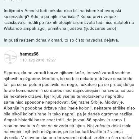
Indijanci v Ameriki tudi nekako niso bili na istem kot evropski
kolonizatorji? Kdo je pa njih izkoriščal? Ko so prvi evropski
raziskovalci hodili po raznih otočjih širom sveta tudi niso naleteli na
Wakando ampak zgolj primitivna ljudstva (ljudožerce celo).
In pusti rasizem doma v omari, to so čisto navadna dejstva.
hamez66
::
10. avg 2018, 12:27
Sigurno, da ne zaradi barve njihove kože, temveč zaradi vsebine
njihovih možganov. Medtem, ko so bile nekatere države sesute do
tal, pa so se potem postavile na noge, nekatere pa so precej dolgo
furale komunizem in so danes med najmočnejšimi na svetu, so pač
še nekatere države, kjer kljub vsemu tehnološkemu napredku
same niso sposobne napredovati. Sej razne Srbije, Moldavije,
Albanije in podobne države niso imele kolonij, nekatere afriške niso
bile nikoli kolonizirane in tako naprej, pa je danes ogromna razlika.
Ampak histeriki boste spet trdili, da je vsaj 86 spolov in samo 1
rasa na svetu, s čimer se seveda strinjam. Naj začnejo delat malo
na vsebini njihovih možganov, pa se bo tudi kvaliteta življenja
dvignila. V glavnem še ena brezveznih debat, zrelih za čim prejšni