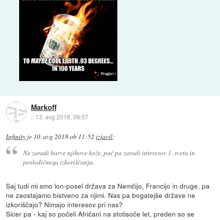
Markoff
::
13. avg 2018, 09:57
Infinity
je
10. avg 2018 ob 11:52
izjavil
:
Ne zaradi barve njihove kože, pač pa zaradi interesov 1. sveta in
posledičnega izkoriščanja.
Saj tudi mi smo lon-posel država za Nemčijo, Francijo in druge, pa
ne zaostajamo bistveno za njimi. Nas pa bogatejše države ne
izkoriščajo? Nimajo interesov pri nas?
Sicer pa - kaj so počeli Afričani na stotisoče let, preden so se