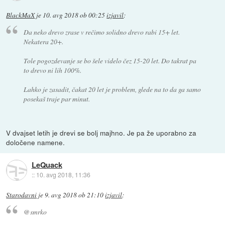
BlackMaX
je
10. avg 2018 ob 00:25
izjavil
:
Da neko drevo zrase v rečimo solidno drevo rabi 15+ let.
Nekatera 20+.
Tole pogozdevanje se bo šele videlo čez 15-20 let. Do takrat pa
to drevo ni lih 100%.
Lahko je zasadit, čakat 20 let je problem, glede na to da ga samo
posekaš traje par minut.
V dvajset letih je drevi se bolj majhno. Je pa že uporabno za
določene namene.
LeQuack
::
10. avg 2018, 11:36
Starodavni
je
9. avg 2018 ob 21:10
izjavil
:
@smrko