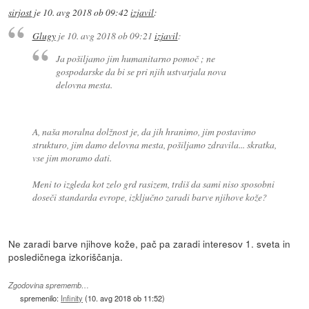
sirjost
je
10. avg 2018 ob 09:42
izjavil
:
Glugy
je
10. avg 2018 ob 09:21
izjavil
:
Ja pošiljamo jim humanitarno pomoč ; ne
gospodarske da bi se pri njih ustvarjala nova
delovna mesta.
A, naša moralna dolžnost je, da jih hranimo, jim postavimo
strukturo, jim damo delovna mesta, pošiljamo zdravila... skratka,
vse jim moramo dati.
Meni to izgleda kot zelo grd rasizem, trdiš da sami niso sposobni
doseči standarda evrope, izključno zaradi barve njihove kože?
Ne zaradi barve njihove kože, pač pa zaradi interesov 1. sveta in
posledičnega izkoriščanja.
Zgodovina sprememb…
spremenilo:
Infinity
(
10. avg 2018 ob 11:52
)