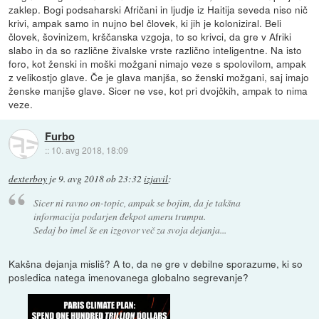
zaklep. Bogi podsaharski Afričani in ljudje iz Haitija seveda niso nič
krivi, ampak samo in nujno bel človek, ki jih je koloniziral. Beli
človek, šovinizem, krščanska vzgoja, to so krivci, da gre v Afriki
slabo in da so različne živalske vrste različno inteligentne. Na isto
foro, kot ženski in moški možgani nimajo veze s spolovilom, ampak
z velikostjo glave. Če je glava manjša, so ženski možgani, saj imajo
ženske manjše glave. Sicer ne vse, kot pri dvojčkih, ampak to nima
veze.
Furbo
::
10. avg 2018, 18:09
dexterboy
je
9. avg 2018 ob 23:32
izjavil
:
Sicer ni ravno on-topic, ampak se bojim, da je takšna
informacija podarjen đekpot ameru trumpu.
Sedaj bo imel še en izgovor več za svoja dejanja...
Kakšna dejanja misliš? A to, da ne gre v debilne sporazume, ki so
posledica natega imenovanega globalno segrevanje?