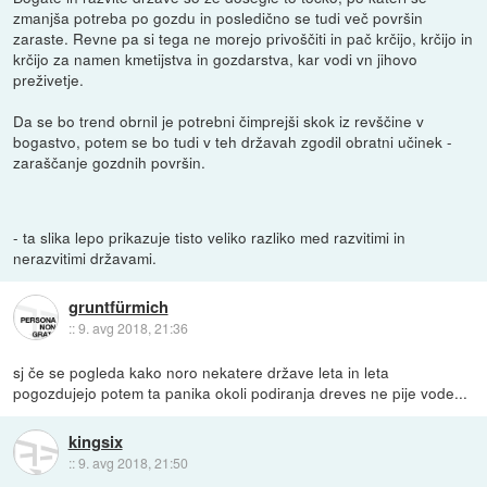
zmanjša potreba po gozdu in posledično se tudi več površin
zaraste. Revne pa si tega ne morejo privoščiti in pač krčijo, krčijo in
krčijo za namen kmetijstva in gozdarstva, kar vodi vn jihovo
preživetje.
Da se bo trend obrnil je potrebni čimprejši skok iz revščine v
bogastvo, potem se bo tudi v teh državah zgodil obratni učinek -
zaraščanje gozdnih površin.
- ta slika lepo prikazuje tisto veliko razliko med razvitimi in
nerazvitimi državami.
gruntfürmich
::
9. avg 2018, 21:36
sj če se pogleda kako noro nekatere države leta in leta
pogozdujejo potem ta panika okoli podiranja dreves ne pije vode...
kingsix
::
9. avg 2018, 21:50