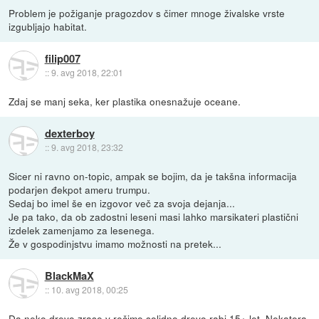
Problem je požiganje pragozdov s čimer mnoge živalske vrste
izgubljajo habitat.
filip007
::
9. avg 2018, 22:01
Zdaj se manj seka, ker plastika onesnažuje oceane.
dexterboy
::
9. avg 2018, 23:32
Sicer ni ravno on-topic, ampak se bojim, da je takšna informacija
podarjen đekpot ameru trumpu.
Sedaj bo imel še en izgovor več za svoja dejanja...
Je pa tako, da ob zadostni leseni masi lahko marsikateri plastični
izdelek zamenjamo za lesenega.
Že v gospodinjstvu imamo možnosti na pretek...
BlackMaX
::
10. avg 2018, 00:25
Da neko drevo zrase v rečimo solidno drevo rabi 15+ let. Nekatera