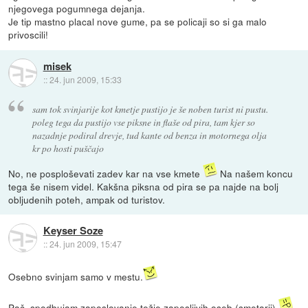
njegovega pogumnega dejanja.
Je tip mastno placal nove gume, pa se policaji so si ga malo
privoscili!
misek
::
24. jun 2009, 15:33
sam tok svinjarije kot kmetje pustijo je še noben turist ni pustu.
poleg tega da pustijo vse piksne in flaše od pira, tam kjer so
nazadnje podiral drevje, tud kante od benza in motornega olja
kr po hosti puščajo
No, ne posploševati zadev kar na vse kmete
Na našem koncu
tega še nisem videl. Kakšna piksna od pira se pa najde na bolj
obljudenih poteh, ampak od turistov.
Keyser Soze
::
24. jun 2009, 15:47
Osebno svinjam samo v mestu.
Pač, spodbujam zaposlovanje težje zaposljivih oseb (smetarji).