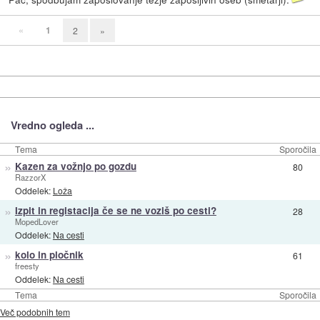
«
1
2
»
Vredno ogleda ...
Tema
Sporočila
»
Kazen za vožnjo po gozdu
80
RazzorX
Oddelek:
Loža
»
Izpit in registacija če se ne voziš po cesti?
28
MopedLover
Oddelek:
Na cesti
»
kolo in pločnik
61
freesty
Oddelek:
Na cesti
Tema
Sporočila
Več podobnih tem