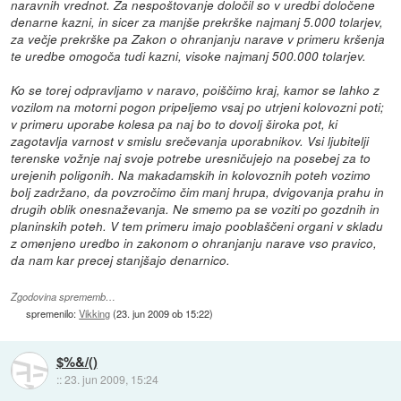
naravnih vrednot. Za nespoštovanje določil so v uredbi določene
denarne kazni, in sicer za manjše prekrške najmanj 5.000 tolarjev,
za večje prekrške pa Zakon o ohranjanju narave v primeru kršenja
te uredbe omogoča tudi kazni, visoke najmanj 500.000 tolarjev.
Ko se torej odpravljamo v naravo, poiščimo kraj, kamor se lahko z
vozilom na motorni pogon pripeljemo vsaj po utrjeni kolovozni poti;
v primeru uporabe kolesa pa naj bo to dovolj široka pot, ki
zagotavlja varnost v smislu srečevanja uporabnikov. Vsi ljubitelji
terenske vožnje naj svoje potrebe uresničujejo na posebej za to
urejenih poligonih. Na makadamskih in kolovoznih poteh vozimo
bolj zadržano, da povzročimo čim manj hrupa, dvigovanja prahu in
drugih oblik onesnaževanja. Ne smemo pa se voziti po gozdnih in
planinskih poteh. V tem primeru imajo pooblaščeni organi v skladu
z omenjeno uredbo in zakonom o ohranjanju narave vso pravico,
da nam kar precej stanjšajo denarnico.
Zgodovina sprememb…
spremenilo:
Vikking
(
23. jun 2009 ob 15:22
)
$%&/()
::
23. jun 2009, 15:24