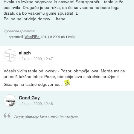
Hvala za izvirne odgovore in nasvete! Sem sporoču...table je že
postavila. Drugače je pa rekla, da če se vseeno ne bodo tega
držali, da bo vsakemu gume spustila! :D
Pol pa nej pridejo domov.... hehe
Zgodovina sprememb…
spremenil:
WamPIRe-
(
24. jun 2009 ob 11:43
)
aljazh
::
24. jun 2009, 12:47
Včasih vidim table od lovcev - Pozor, območje lova! Morda malce
prirediš takšno tablo: Pozor, območje lova s strelnim orožjem!
Gibanje na lastno odgovornost.
Good Guy
::
24. jun 2009, 12:48
Pozor, območje lova s strelnim orožjem