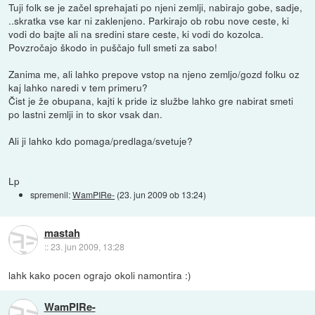
Tuji folk se je začel sprehajati po njeni zemlji, nabirajo gobe, sadje,
..skratka vse kar ni zaklenjeno. Parkirajo ob robu nove ceste, ki
vodi do bajte ali na sredini stare ceste, ki vodi do kozolca.
Povzročajo škodo in puščajo full smeti za sabo!
Zanima me, ali lahko prepove vstop na njeno zemljo/gozd folku oz
kaj lahko naredi v tem primeru?
Čist je že obupana, kajti k pride iz službe lahko gre nabirat smeti
po lastni zemlji in to skor vsak dan.
Ali ji lahko kdo pomaga/predlaga/svetuje?
Lp
spremenil:
WamPIRe-
(
23. jun 2009 ob 13:24
)
mastah
::
23. jun 2009, 13:28
lahk kako pocen ograjo okoli namontira :)
WamPIRe-