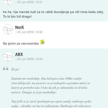
::
23. jun 2009, 13:31
he he, hja menda tudi za to rabiš dovoljenje pa niti nima keša zdej.
To bi blo full drago!
NorK
::
23. jun 2009, 13:32
Se javim za varnostnika
ABX
::
23. jun 2009, 13:34
Živjo!
Zanima me naslednje. Ena kolegica ima 16Ha zemlje
(travnik/gozd), na posestvi se je nahajalo ogromno smeti za
katere je potrebovala 3 leta da jih je odstranila in ščistila
naravo. Dogaja se ji pa naslednje:
Tuji folk se je začel sprehajati po njeni zemlji, nabirajo gobe,
sadje, ..skratka vse kar ni zaklenjeno. Parkirajo ob robu nove