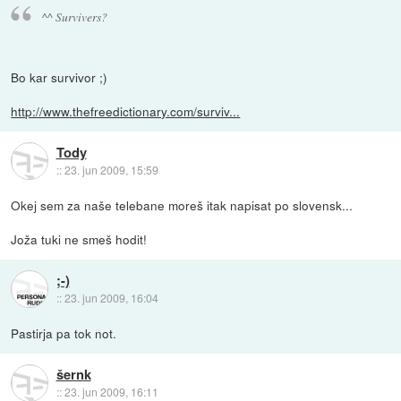
^^ Survivers?
Bo kar survivor ;)
http://www.thefreedictionary.com/surviv...
Tody
::
23. jun 2009, 15:59
Okej sem za naše telebane moreš itak napisat po slovensk...
Joža tuki ne smeš hodit!
;-)
::
23. jun 2009, 16:04
Pastirja pa tok not.
šernk
::
23. jun 2009, 16:11