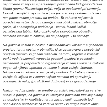
neprimerno vožnjo ali s parkiranjem povzročena tudi gospodarska
škoda (primer Planinskega polja), velja to upoštevati pri ravnanju.
Lastniki zemljišč imajo možnost, da jasno izrazijo zahtevo, da se v
tem petmetrskem prostoru ne parkira. To zahtevo naj lastnik
opredeli na način, da bo razumljiva tudi obiskovalcem območja
(ovire, ki onemogočajo parkiranje - kamni, leseni količki,
označevalna tabla). Tako obiskovalce pravočasno obvesti o
namerah lastnine in zahtevi, da ne posegajo v to območje.
Na gozdnih cestah in cestah z makadamskim voziščem v gozdnem
prostoru ter na cestah v območjih, ki so zavarovana s posebnimi
predpisi (naravni in gozdni rezervati, narodni, regijski in krajinski
parki, vodni rezervati, varovalni gozdovi, gozdovi s posebnim
namenom), je prepovedano organiziranje voženj z vozili na motorni
pogon ali njihova uporaba za testne in kros vožnje, športne,
tekmovalne in reklamne vožnje ali podobno. Po tretjem členu so
vožnje dovoljene le v intervencijske namene pri opravljanju
posameznih nalog (po službeni dolžnosti) in za gospodarjenje.
Nadzor nad izvajanjem te uredbe opravljajo inšpektorji za varstvo
okolja in policija, na gozdnih in kmetijskih površinah tudi inšpektorji
za gozdarstvo in kmetijstvo ter na zavarovanih območjih tudi
pooblaščeni nadzorniki za varstvo parkov in drugih zavarovanih