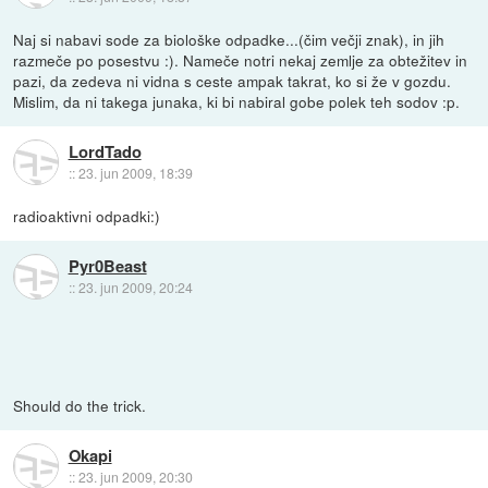
Naj si nabavi sode za biološke odpadke...(čim večji znak), in jih
razmeče po posestvu :). Nameče notri nekaj zemlje za obtežitev in
pazi, da zedeva ni vidna s ceste ampak takrat, ko si že v gozdu.
Mislim, da ni takega junaka, ki bi nabiral gobe polek teh sodov :p.
LordTado
::
23. jun 2009, 18:39
radioaktivni odpadki:)
Pyr0Beast
::
23. jun 2009, 20:24
Should do the trick.
Okapi
::
23. jun 2009, 20:30