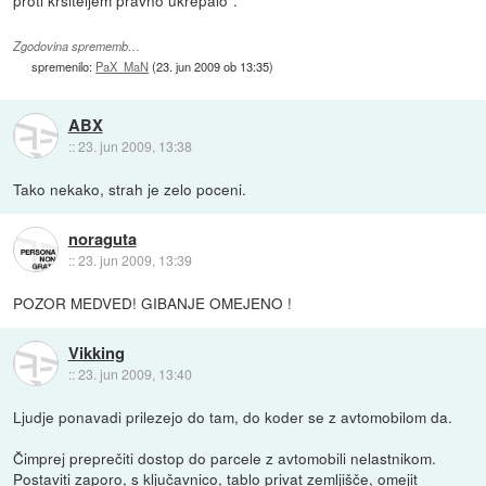
proti kršiteljem pravno ukrepalo".
Zgodovina sprememb…
spremenilo:
PaX_MaN
(
23. jun 2009 ob 13:35
)
ABX
::
23. jun 2009, 13:38
Tako nekako, strah je zelo poceni.
noraguta
::
23. jun 2009, 13:39
POZOR MEDVED! GIBANJE OMEJENO !
Vikking
::
23. jun 2009, 13:40
Ljudje ponavadi prilezejo do tam, do koder se z avtomobilom da.
Čimprej preprečiti dostop do parcele z avtomobili nelastnikom.
Postaviti zaporo, s ključavnico, tablo privat zemljišče, omejit