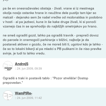
pa še en onesnaževalec obstaja - živali. vrane si iz mestnega
okolja nosijo ostanke hrane in neužitne dele pustijo tam kjer so
malcali - dejansko sem že našel vrečke od mcdonaldsa in podobno
v hosti - al pa jazbeci, kune in še kake druge živali, ki si ponoči
vzamejo čas in se sprehodijo do najbližjih smetnjakov po hrano.
ne smeš ograditi gozd, lahko pa ogradiš travnik - prepreči dovoz
do parcele in onemogoči parkiranje v bližini, najbolje je da
postaneš aktiven v gozdu, če ne moreš biti ti, ugotovi kdo je lahko -
če so to lokalni bikerji al pa mladci s PB puškami in če niso prevlke
svinje, je tudi to lahko vredu.
AndrejS
::
24. jun 2009, 09:39
Ogradiš s traki in postaviš tablo : "Pozor strelišče! Dostop
prepovedan."
WamPIRe-
::
24. jun 2009, 11:42