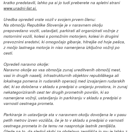
kratko predstavili, lahko pa si jo tudi preberete na spletni strani
www.uradni-list.si.
Uredba opredeli vrste vozil v svojem prvem členu:
Na območju Republike Slovenije je v naravnem okolju
prepovedano voziti, ustavljati, parkirati ali organizirati vožnje z
motornimi vozili, kolesi s pomožnim motorjem, kolesi in drugimi
prevoznimi sredstvi, ki omogočajo gibanje, hitrejše od hoje pešca,
z močjo lastnega motorja in niso namenjena izključno vožnji po
cesti.
Opredeli naravno okolje:
Naravno okolje so vsa območja zunaj ureditvenih območij mest,
vasi in drugih naselij, infrastrukturnih objektov republiškega ali
lokalnega pomena in rudarskih operacij med izvajanjem rudarskih
del, ki so določena v skladu s predpisi o urejanju prostora, in zunaj
nekategoriziranih cest ter drugih prometnih površin, ki so
namenjene vožnji, ustavljanju in parkiranju v skladu s predpisi o
varnosti cestnega prometa.
Parkiranje in ustavljanje sta v naravnem okolju dovoljena le v pasu
petih metrov izven vozišča, če je to v skladu s predpisi o varnosti
cestnega prometa in če temu ne nasprotuje lastnik zemljišča.
Glede na to, da slednji skrbi za obdelavo zemljišča in mu je lahko z