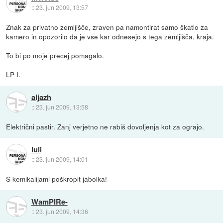
::
23. jun 2009, 13:57
Znak za privatno zemljišče, zraven pa namontirat samo škatlo za
kamero in opozorilo da je vse kar odnesejo s tega zemljišča, kraja.
To bi po moje precej pomagalo.
LP I.
aljazh
::
23. jun 2009, 13:58
Električni pastir. Zanj verjetno ne rabiš dovoljenja kot za ograjo.
luli
::
23. jun 2009, 14:01
S kemikalijami poškropit jabolka!
WamPIRe-
::
23. jun 2009, 14:36