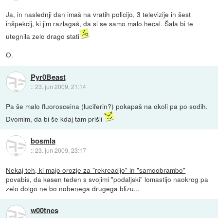
Ja, in naslednji dan imaš na vratih policijo, 3 televizije in šest
inšpekcij, ki jim razlagaš, da si se samo malo hecal. Šala bi te
utegnila zelo drago stati
O.
Pyr0Beast
::
23. jun 2009, 21:14
Pa še malo fluorosceina (luciferin?) pokapaš na okoli pa po sodih.
Dvomim, da bi še kdaj tam prišli
bosmla
::
23. jun 2009, 23:17
Nekaj teh, ki majo orozje za "rekreacijo" in "samoobrambo"
povabis, da kasen teden s svojimi "podaljski" lomastijo naokrog pa
zelo dolgo ne bo nobenega drugega blizu...
w00tnes