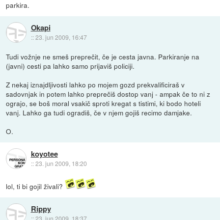
parkira.
Okapi
::
23. jun 2009, 16:47
Tudi vožnje ne smeš preprečit, če je cesta javna. Parkiranje na
(javni) cesti pa lahko samo prijaviš policiji.
Z nekaj iznajdljivosti lahko po mojem gozd prekvalificiraš v
sadovnjak in potem lahko preprečiš dostop vanj - ampak če to ni z
ograjo, se boš moral vsakič sproti kregat s tistimi, ki bodo hoteli
vanj. Lahko ga tudi ogradiš, če v njem gojiš recimo damjake.
O.
koyotee
::
23. jun 2009, 18:20
lol, ti bi gojil živali?
Rippy
::
23. jun 2009, 18:37