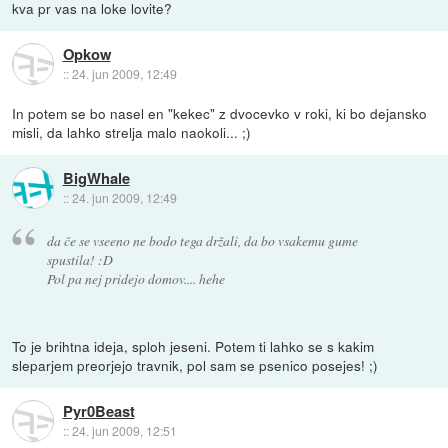
kva pr vas na loke lovite?
Opkow
::
24. jun 2009, 12:49
In potem se bo nasel en "kekec" z dvocevko v roki, ki bo dejansko
misli, da lahko strelja malo naokoli... ;)
BigWhale
::
24. jun 2009, 12:49
da če se vseeno ne bodo tega držali, da bo vsakemu gume
spustila! :D
Pol pa nej pridejo domov.... hehe
To je brihtna ideja, sploh jeseni. Potem ti lahko se s kakim
sleparjem preorjejo travnik, pol sam se psenico posejes! ;)
Pyr0Beast
::
24. jun 2009, 12:51