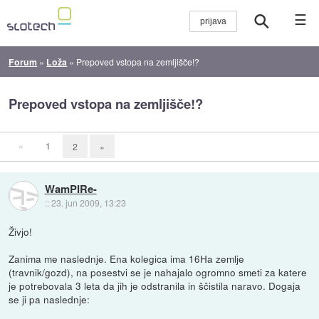
☰
Forum
»
Loža
»
Prepoved vstopa na zemljišče!?
Prepoved vstopa na zemljišče!?
«
1
2
»
WamPIRe-
::
23. jun 2009, 13:23
Živjo!
Zanima me naslednje. Ena kolegica ima 16Ha zemlje
(travnik/gozd), na posestvi se je nahajalo ogromno smeti za katere
je potrebovala 3 leta da jih je odstranila in ščistila naravo. Dogaja
se ji pa naslednje: