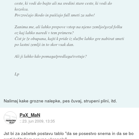
ceste, ki vodi do bajte ali na sredini stare ceste, ki vodi do
kozolca.
Povzročajo škodo in puščajo full smeti za sabo!
Zanima me, ali lahko prepove vstop na njeno zemljo/gozd folku
oz kaj lahko naredi v tem primeru?
Čist je že obupana, kajti k pride iz službe lahko gre nabirat smeti
po lastni zemlji in to skor vsak dan.
Ali ji lahko kdo pomaga/predlaga/svetuje?
Lp
Nalimaj kake grozne nalepke, pes čuvaj, strupeni plini, itd.
PaX_MaN
::
23. jun 2009, 13:35
Jst bi za začetek postavu tablo "da se posestvo snema in da se bo