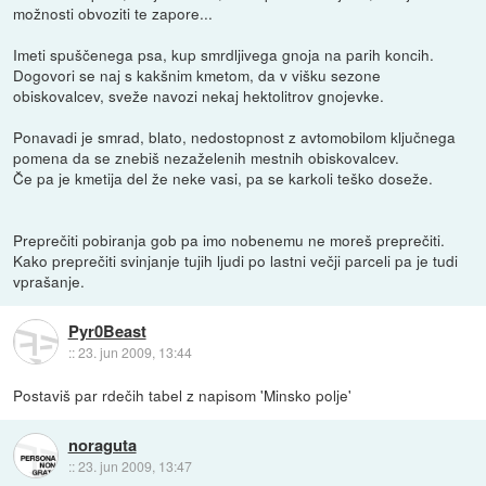
možnosti obvoziti te zapore...
Imeti spuščenega psa, kup smrdljivega gnoja na parih koncih.
Dogovori se naj s kakšnim kmetom, da v višku sezone
obiskovalcev, sveže navozi nekaj hektolitrov gnojevke.
Ponavadi je smrad, blato, nedostopnost z avtomobilom ključnega
pomena da se znebiš nezaželenih mestnih obiskovalcev.
Če pa je kmetija del že neke vasi, pa se karkoli teško doseže.
Preprečiti pobiranja gob pa imo nobenemu ne moreš preprečiti.
Kako preprečiti svinjanje tujih ljudi po lastni večji parceli pa je tudi
vprašanje.
Pyr0Beast
::
23. jun 2009, 13:44
Postaviš par rdečih tabel z napisom 'Minsko polje'
noraguta
::
23. jun 2009, 13:47