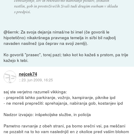
čebelarjenje, lov in rekreativno nabiranje plodov, zelnatih
rastlin, gob in prostoživečih živali tudi drugim osebam v skladu
s predpisi.
@šernk: Za svoja dejanja nimaš/ne bi imel (če govoriš le
hipotetično) nikakršnega pravnega temelja in si/bi bil najbolj
navaden nasilnež (pa čeprav na svoji zemlji).
Ko govoriš "prasec", torej pazi; tako kot ko kažeš s prstom, pa trije
kažejo k tebi.
nejcek74
::
23. jun 2009, 16:25
saj ste verjetno razumeli vikkinga:
- preprečiš lahko parkiranje, vožnjo, kampiranje, piknike ipd
- ne moreš preprečiti: sprehajanja, nabiranja gob, kostanjev ipd
Nadzor izvajajo: inšpekcijske službe, in policija
Pametno ravnanje z obeh strani, pa bomo srečni vsi, pa meščani
ne pozabit na to ko vam naslednjič en z okolice pred vašim blokom