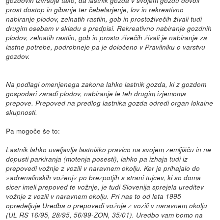
gozdovih izvršuje tako, da lastnik gozda v svojem gozdu dovoli
prost dostop in gibanje ter čebelarjenje, lov in rekreativno
nabiranje plodov, zelnatih rastlin, gob in prostoživečih živali tudi
drugim osebam v skladu s predpisi. Rekreativno nabiranje gozdnih
plodov, zelnatih rastlin, gob in prosto živečih živali je nabiranje za
lastne potrebe, podrobneje pa je določeno v Pravilniku o varstvu
gozdov.
Na podlagi omenjenega zakona lahko lastnik gozda, ki z gozdom
gospodari zaradi plodov, nabiranje le teh drugim izjemoma
prepove. Prepoved na predlog lastnika gozda odredi organ lokalne
skupnosti.
Pa mogoče še to:
Lastnik lahko uveljavlja lastniško pravico na svojem zemljišču in ne
dopusti parkiranja (motenja posesti), lahko pa izhaja tudi iz
prepovedi vožnje z vozili v naravnem okolju. Ker je prihajalo do
»adrenalinskih voženj« po brezpotjih s strani tujcev, ki so doma
sicer imeli prepoved te vožnje, je tudi Slovenija sprejela ureditev
vožnje z vozili v naravnem okolju. Pri nas to od leta 1995
opredeljuje Uredba o prepovedi vožnje z vozili v naravnem okolju
(UL RS 16/95, 28/95, 56/99-ZON, 35/01). Uredbo vam bomo na