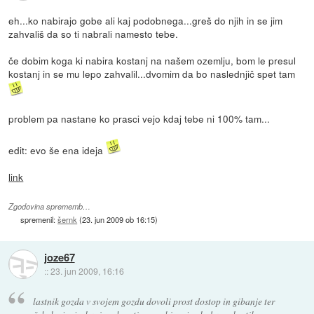
eh...ko nabirajo gobe ali kaj podobnega...greš do njih in se jim
zahvališ da so ti nabrali namesto tebe.
če dobim koga ki nabira kostanj na našem ozemlju, bom le presul
kostanj in se mu lepo zahvalil...dvomim da bo naslednjič spet tam
problem pa nastane ko prasci vejo kdaj tebe ni 100% tam...
edit: evo še ena ideja
link
Zgodovina sprememb…
spremenil:
šernk
(
23. jun 2009 ob 16:15
)
joze67
::
23. jun 2009, 16:16
lastnik gozda v svojem gozdu dovoli prost dostop in gibanje ter