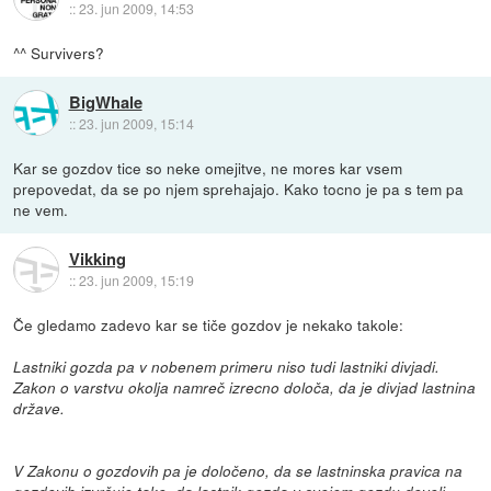
::
23. jun 2009, 14:53
^^ Survivers?
BigWhale
::
23. jun 2009, 15:14
Kar se gozdov tice so neke omejitve, ne mores kar vsem
prepovedat, da se po njem sprehajajo. Kako tocno je pa s tem pa
ne vem.
Vikking
::
23. jun 2009, 15:19
Če gledamo zadevo kar se tiče gozdov je nekako takole:
Lastniki gozda pa v nobenem primeru niso tudi lastniki divjadi.
Zakon o varstvu okolja namreč izrecno določa, da je divjad lastnina
države.
V Zakonu o gozdovih pa je določeno, da se lastninska pravica na