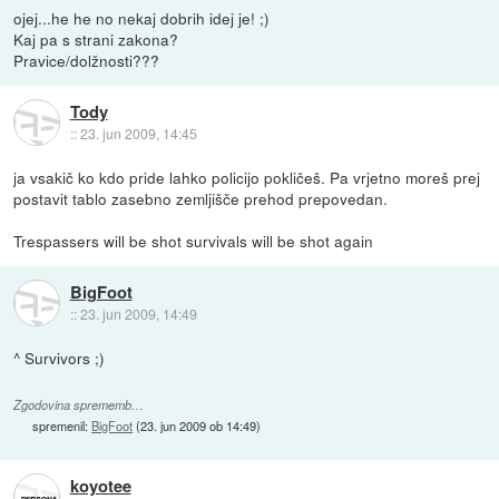
ojej...he he no nekaj dobrih idej je! ;)
Kaj pa s strani zakona?
Pravice/dolžnosti???
Tody
::
23. jun 2009, 14:45
ja vsakič ko kdo pride lahko policijo pokličeš. Pa vrjetno moreš prej
postavit tablo zasebno zemljišče prehod prepovedan.
Trespassers will be shot survivals will be shot again
BigFoot
::
23. jun 2009, 14:49
^ Survivors ;)
Zgodovina sprememb…
spremenil:
BigFoot
(
23. jun 2009 ob 14:49
)
koyotee