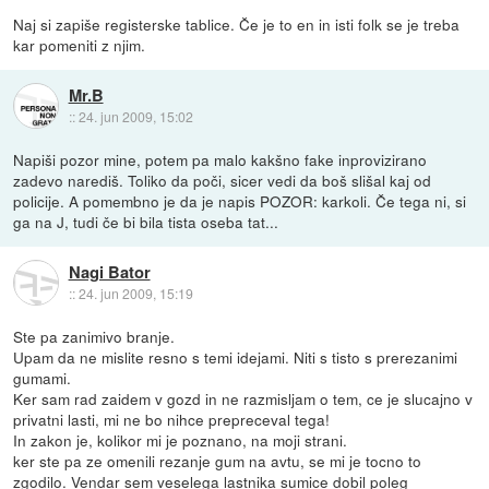
Naj si zapiše registerske tablice. Če je to en in isti folk se je treba
kar pomeniti z njim.
Mr.B
::
24. jun 2009, 15:02
Napiši pozor mine, potem pa malo kakšno fake inprovizirano
zadevo narediš. Toliko da poči, sicer vedi da boš slišal kaj od
policije. A pomembno je da je napis POZOR: karkoli. Če tega ni, si
ga na J, tudi če bi bila tista oseba tat...
Nagi Bator
::
24. jun 2009, 15:19
Ste pa zanimivo branje.
Upam da ne mislite resno s temi idejami. Niti s tisto s prerezanimi
gumami.
Ker sam rad zaidem v gozd in ne razmisljam o tem, ce je slucajno v
privatni lasti, mi ne bo nihce prepreceval tega!
In zakon je, kolikor mi je poznano, na moji strani.
ker ste pa ze omenili rezanje gum na avtu, se mi je tocno to
zgodilo. Vendar sem veselega lastnika sumice dobil poleg