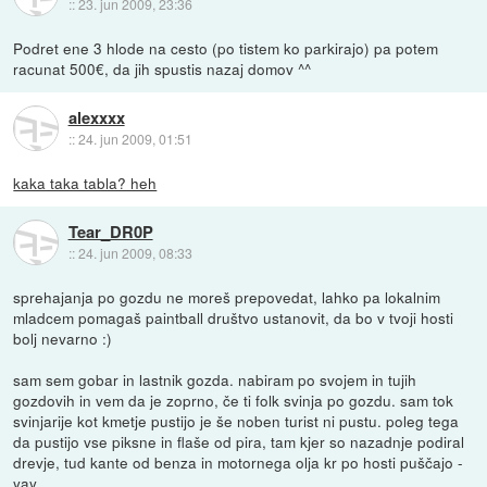
::
23. jun 2009, 23:36
Podret ene 3 hlode na cesto (po tistem ko parkirajo) pa potem
racunat 500€, da jih spustis nazaj domov ^^
alexxxx
::
24. jun 2009, 01:51
kaka taka tabla? heh
Tear_DR0P
::
24. jun 2009, 08:33
sprehajanja po gozdu ne moreš prepovedat, lahko pa lokalnim
mladcem pomagaš paintball društvo ustanovit, da bo v tvoji hosti
bolj nevarno :)
sam sem gobar in lastnik gozda. nabiram po svojem in tujih
gozdovih in vem da je zoprno, če ti folk svinja po gozdu. sam tok
svinjarije kot kmetje pustijo je še noben turist ni pustu. poleg tega
da pustijo vse piksne in flaše od pira, tam kjer so nazadnje podiral
drevje, tud kante od benza in motornega olja kr po hosti puščajo -
yay.