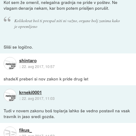
Kot sem že omenil, nelegalna gradnja ne pride v poštev. Ne
vlagam denarja nekam, kar bom potem prisiljen porušit.
Kolikokrat boš ti prespal niti ni važno, organe bolj zanima kako
je opremljeno
Sliši se logično.
shintaro
::
22. avg 2017, 10:57
shadeX preberi si nov zakon k pride drug let
krneki0001
::
22. avg 2017, 11:03
Tudi v novem zakonu boš toplarja lahko še vedno postavil na vsak
travnik in jaso sredi gozda.
fikus_
::
22. avg 2017, 11:52