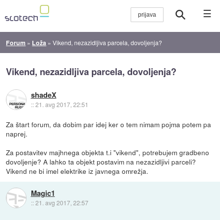
☰
Forum
»
Loža
»
Vikend, nezazidljiva parcela, dovoljenja?
Vikend, nezazidljiva parcela, dovoljenja?
shadeX
::
21. avg 2017, 22:51
Za štart forum, da dobim par idej ker o tem nimam pojma potem pa
naprej.
Za postavitev majhnega objekta t.i "vikend", potrebujem gradbeno
dovoljenje? A lahko ta objekt postavim na nezazidljivi parceli?
Vikend ne bi imel elektrike iz javnega omrežja.
Magic1
::
21. avg 2017, 22:57