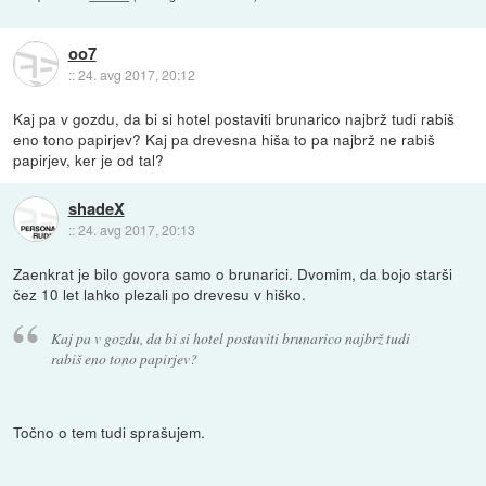
oo7
::
24. avg 2017, 20:12
Kaj pa v gozdu, da bi si hotel postaviti brunarico najbrž tudi rabiš
eno tono papirjev? Kaj pa drevesna hiša to pa najbrž ne rabiš
papirjev, ker je od tal?
shadeX
::
24. avg 2017, 20:13
Zaenkrat je bilo govora samo o brunarici. Dvomim, da bojo starši
čez 10 let lahko plezali po drevesu v hiško.
Kaj pa v gozdu, da bi si hotel postaviti brunarico najbrž tudi
rabiš eno tono papirjev?
Točno o tem tudi sprašujem.