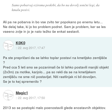
Samo pobarvaj oziroma poskrbi, da bo na dovolj sončni legi, da
kmalu posivi.
Ali pa ne pobarva in bo vse zvito ter popokano po enemu letu...
Ne delaj take, ki jo bo problem podret. Sam je problem, ker se les
vseeno zvije in jo je nato težko še enkat sestavit.
K0K0
::
22. avg 2017, 17:47
Pa ste prepričani da se lahko toplar postavi na kmetijsko zemljišče
?
Pred cca 5 leti smo se pozanimali če bi lahko postavili manjši objekt
(2x3m) za motike, karjolo... pa so rekli da se na kmetijskem
zemljišču ne sme nič postavljat. Niti rastlinjak ni bil dovoljen.
Se je to kej spremenilo ?
Magic1
::
22. avg 2017, 17:50
2013 so se postopki malo poenostavili glede enostavnih objektov.