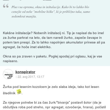
Plus vsa oprema, okna in inštalacije. Kako bi to lahko blo
cenejše od neke "mobilne hiške", ki je približno taka, samo
sedemkrat manjša.
Kakšne inštalacije? Nobenih inštalacij ni. Tip je napisal da bo imel
za žurke parkrat na leto, da tam naredi žurko, zapeče čevape in
potem tam prespi. Za to lahko napolnjen akumulator prinese ali pa
agregat, če hoče imet elektriko.
Okna so pa zraven v paketu. Poglej spodaj pri oglasu, kaj je vse
napisano.
konspirator
::
22. avg 2017, 13:17
Žurka pod lesenim kozolcem je zelo slaba ideja, tako kot lesen
štedilnik
.
Za njegove potrebe bi za čas žurk/"bivanja" postavil šotor (da je
občutljiva roba pod streho, npr agregat, ozvočenje, hrana), počistil