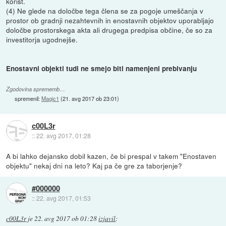
korist.
(4) Ne glede na določbe tega člena se za pogoje umeščanja v
prostor ob gradnji nezahtevnih in enostavnih objektov uporabljajo
določbe prostorskega akta ali drugega predpisa občine, če so za
investitorja ugodnejše.
Enostavni objekti tudi ne smejo biti namenjeni prebivanju
Zgodovina sprememb…
spremenil:
Magic1
(
21. avg 2017 ob 23:01
)
c00L3r
::
22. avg 2017, 01:28
A bi lahko dejansko dobil kazen, če bi prespal v takem "Enostaven
objektu" nekaj dni na leto? Kaj pa če gre za taborjenje?
#000000
::
22. avg 2017, 01:53
c00L3r
je
22. avg 2017 ob 01:28
izjavil
: