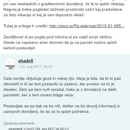
pri nas neskladnih z gradbeninimi dovoljenji, če le to sploh obstaja.
Najprej je treba pogledat občinski prostorski načrt kaj predvideva
za tisto lokacijo in kaj je tam dopustno delati.
Tukaj je priloga k uredbi:
http://pisrs.si/Pis.web/npb/2013-01-095...
Zazidljivost si pa poglej pod iobcina.si pa najdi svojo občino.
Glede na napisano sicer dvomim da je na parceli možno sploh
karkoli postavljati.
shadeX
::
24. avg 2017, 20:10
Cela zemlja vključuje gozd in nekaj njiv. Ideja je bila, da bi to pač
izkoristili in bi se tam postavilo to zadevo, ker prostor za to je
idealen. Zato pa sem tudi vprašal, kako je z dovoljenji na takih
parcelah, ker o tem nimam blage veze.
Postavljalo se pa itak ne bo nič, dokler ne bo dovolj informacij in
ustreznih dovoljenj, če so za to sploh potrebna.
Zgodovina sprememb…
spremenil:
shadeX
(
24. avg 2017 ob 20:11
)