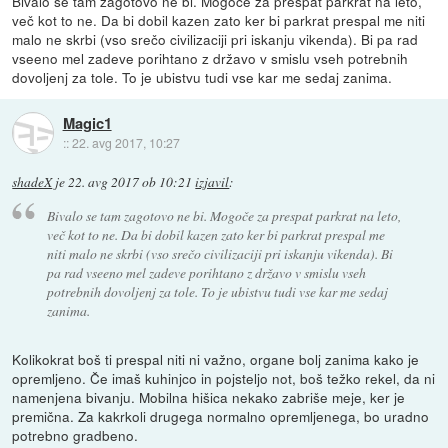
Bivalo se tam zagotovo ne bi. Mogoče za prespat parkrat na leto,
več kot to ne. Da bi dobil kazen zato ker bi parkrat prespal me niti
malo ne skrbi (vso srečo civilizaciji pri iskanju vikenda). Bi pa rad
vseeno mel zadeve porihtano z državo v smislu vseh potrebnih
dovoljenj za tole. To je ubistvu tudi vse kar me sedaj zanima.
Magic1
::
22. avg 2017, 10:27
shadeX
je
22. avg 2017 ob 10:21
izjavil
:
Bivalo se tam zagotovo ne bi. Mogoče za prespat parkrat na leto,
več kot to ne. Da bi dobil kazen zato ker bi parkrat prespal me
niti malo ne skrbi (vso srečo civilizaciji pri iskanju vikenda). Bi
pa rad vseeno mel zadeve porihtano z državo v smislu vseh
potrebnih dovoljenj za tole. To je ubistvu tudi vse kar me sedaj
zanima.
Kolikokrat boš ti prespal niti ni važno, organe bolj zanima kako je
opremljeno. Če imaš kuhinjco in pojsteljo not, boš težko rekel, da ni
namenjena bivanju. Mobilna hišica nekako zabriše meje, ker je
premična. Za kakrkoli drugega normalno opremljenega, bo uradno
potrebno gradbeno.