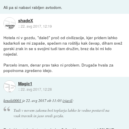
Ali pa si nabavi rabljen avtodom.
shadeX
::
22. avg 2017, 12:19
Hotela ni v gozdu, "daleč" proč od civilizacije, kjer pridem lahko
kadarkoli se mi zapaše, spečem na roštilju kak čevap, diham svež
gorski zrak in se s svojimi tudi tam družim, brez da bi mi kdo
najedal.
Parcelo imam, denar prav tako ni problem. Drugače hvala za
popolnoma zgrešeno idejo.
Magic1
::
22. avg 2017, 12:28
krneki0001
je
22. avg 2017 ob 11:03
izjavil
:
Tudi v novem zakonu boš toplarja lahko še vedno postavil na
vsak travnik in jaso sredi gozda.