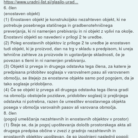
https://www.uradni-list.si/glasilo-urad...
6. člen
(enostaven objekt)
(1) Enostaven objekt je konstrukcijsko nezahteven objekt, ki ne
potrebuje posebnega statičnega in gradbenotehničnega
preverjanja, ki ni namenjen prebivanju in ni objekt z vplivi na okolje.
Enostavni objekti so navedeni v prilogi 2 te uredbe.
(2) Poleg enostavnih objektov iz priloge 2 te uredbe je enostaven
tudi objekt, ki je proizvod, dan na trg v skladu s predpisom, ki ureja
tehnične zahteve za proizvode in ugotavljanje skladnosti, če je
povezan s tlemi in ni namenjen prebivanju.
(3) Objekti iz prvega in drugega odstavka tega člena, za katere je
predpisana pridobitev soglasja v varovalnem pasu ali varovanem
območju, se štejejo za enostavne objekte samo pod pogojem, da je
tako soglasje pridobljeno.
(4) Če se objekt iz prvega ali drugega odstavka tega člena gradi
na območju obstoječe pozidave, pridobitev soglasij iz prejšnjega
odstavka ni potrebna, razen če umestitev enostavnega objekta
posega v območja varovalnih pasov ali varovana območja.
8. člen
(pogoji umeščanja nezahtevnih in enostavnih objektov v prostor)
(1) Šteje se, da je pogoj upoštevanja določb prostorskega akta ali
drugega predpisa občine v zvezi z gradnjo nezahtevnih in
enostavnih objektov upoštevan, če so izpolnjeni naslednji pogoji: