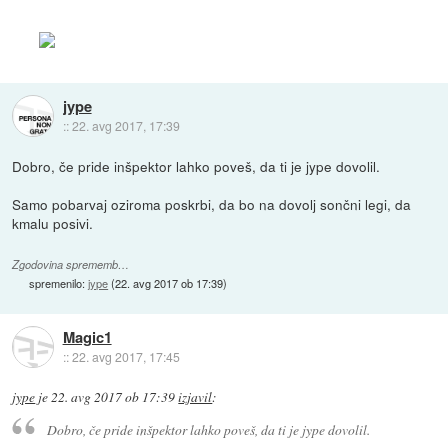
jype
::
22. avg 2017, 17:39
Dobro, če pride inšpektor lahko poveš, da ti je jype dovolil.
Samo pobarvaj oziroma poskrbi, da bo na dovolj sončni legi, da
kmalu posivi.
Zgodovina sprememb…
spremenilo:
jype
(
22. avg 2017 ob 17:39
)
Magic1
::
22. avg 2017, 17:45
jype
je
22. avg 2017 ob 17:39
izjavil
:
Dobro, če pride inšpektor lahko poveš, da ti je jype dovolil.