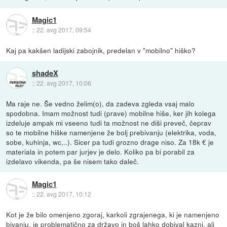
Magic1
::
22. avg 2017, 09:54
Kaj pa kakšen ladijski zabojnik, predelan v "mobilno" hiško?
shadeX
::
22. avg 2017, 10:06
Ma raje ne. Še vedno želim(o), da zadeva zgleda vsaj malo
spodobna. Imam možnost tudi (prave) mobilne hiše, ker jih kolega
izdeluje ampak mi vseeno tudi ta možnost ne diši preveč, čeprav
so te mobilne hiške namenjene že bolj prebivanju (elektrika, voda,
sobe, kuhinja, wc,..). Sicer pa tudi grozno drage niso. Za 18k € je
materiala in potem par jurjev je delo. Koliko pa bi porabil za
izdelavo vikenda, pa še nisem tako daleč.
Magic1
::
22. avg 2017, 10:12
Kot je že bilo omenjeno zgoraj, karkoli zgrajenega, ki je namenjeno
bivanju, je problematično za državo in boš lahko dobival kazni, ali