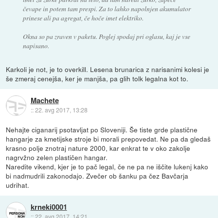
čevape in potem tam prespi. Za to lahko napolnjen akumulator
prinese ali pa agregat, če hoče imet elektriko.
Okna so pa zraven v paketu. Poglej spodaj pri oglasu, kaj je vse
napisano.
Karkoli je not, je to overkill. Lesena brunarica z narisanimi kolesi je
še zmeraj cenejša, ker je manjša, pa glih tolk legalna kot to.
Machete
::
22. avg 2017, 13:28
Nehajte ciganarij psotavljat po Sloveniji. Še tiste grde plastične
hangarje za kmetijske stroje bi morali prepovedat. Ne pa da gledaš
krasno polje znotraj nature 2000, kar enkrat te v oko zakolje
nagrvžno zelen plastičen hangar.
Naredite vikend, kjer je to pač legal, če ne pa ne iščite lukenj kako
bi nadmudrili zakonodajo. Zvečer ob šanku pa čez Bavčarja
udrihat.
krneki0001
::
22. avg 2017, 14:21