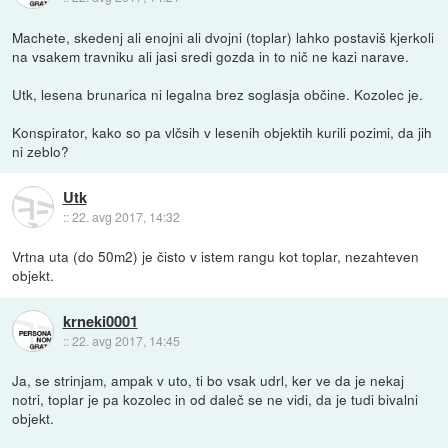
Machete, skedenj ali enojni ali dvojni (toplar) lahko postaviš kjerkoli
na vsakem travniku ali jasi sredi gozda in to nič ne kazi narave.
Utk, lesena brunarica ni legalna brez soglasja občine. Kozolec je.
Konspirator, kako so pa vlčsih v lesenih objektih kurili pozimi, da jih
ni zeblo?
Utk
::
22. avg 2017, 14:32
Vrtna uta (do 50m2) je čisto v istem rangu kot toplar, nezahteven
objekt.
krneki0001
::
22. avg 2017, 14:45
Ja, se strinjam, ampak v uto, ti bo vsak udrl, ker ve da je nekaj
notri, toplar je pa kozolec in od daleč se ne vidi, da je tudi bivalni
objekt.