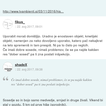
http://www.tvambienti.si/03/11/2016/his...
fikus_
::
22. avg 2017, 09:01
Uporabit moraš domišljijo. Uradno je enostaven objekt, kmetijski
objekt, namenjen za neko dovoljeno uporabo, katero pač nekajkrat
na leto spremeniš in tam prespiš. Ni pa to čisto po reglcih.
Če imaš dobre sosede, nimaš problemov, če se pa najde kakšen
res "dober sosed" pa ti zna poslati inšpekcijo.
shadeX
::
22. avg 2017, 09:38
Če imaš dobre sosede, nimaš problemov, če se pa najde kakšen
res "dober sosed" pa ti zna poslati inšpekcijo.
Sosedje so in bojo samo medvedje, srnjad in druge živali. Vikend bi
stal v gozdu, 5 km od prve hiše (sorodniki).