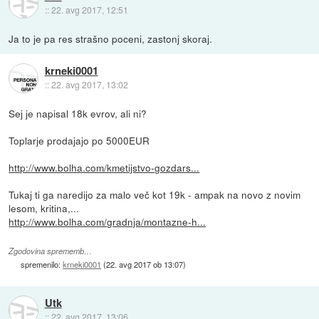
::
22. avg 2017, 12:51
Ja to je pa res strašno poceni, zastonj skoraj.
krneki0001
::
22. avg 2017, 13:02
Sej je napisal 18k evrov, ali ni?
Toplarje prodajajo po 5000EUR
http://www.bolha.com/kmetijstvo-gozdars...
Tukaj ti ga naredijo za malo več kot 19k - ampak na novo z novim
lesom, kritina,...
http://www.bolha.com/gradnja/montazne-h...
Zgodovina sprememb…
spremenilo:
krneki0001
(
22. avg 2017 ob 13:07
)
Utk
::
22. avg 2017, 13:06