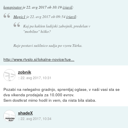
konspirator
je
22. avg 2017 ob 10:19
izjavil
:
Magic1
je
22. avg 2017 ob 09:54
izjavil
:
Kaj pa kakšen ladijski zabojnik, predelan v
"mobilno" hiško?
Raje postavi sušilnico sadja po vzoru Türka.
http://www.rtvslo.si/lokalne-novice/tue...
zobnik
::
22. avg 2017, 10:31
Pozabi na nelegalno gradnjo, spremljaj oglase, v naši vasi sta se
dva vikenda prodajala za 10.000 evrov.
Sem dostkrat mimo hodil in vem, da nista bila slaba.
shadeX
::
22. avg 2017, 10:34