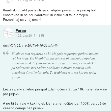
Kmetijski objekt postaviti na kmetijsko površino je precej bolj
enostavno in še pri kvadraturi in višini nisi tako omejen.
Pozanimaj se v tej smeri.
Furbo
::
22. avg 2017, 11:58
shadeX
je
22. avg 2017 ob 10:21
izjavil
:
Bivalo se tam zagotovo ne bi. Mogoče za prespat parkrat na leto,
več kot to ne. Da bi dobil kazen zato ker bi parkrat prespal me
niti malo ne skrbi (vso srečo civilizaciji pri iskanju vikenda). Bi
pa rad vseeno mel zadeve porihtano z državo v smislu vseh
potrebnih dovoljenj za tole. To je ubistvu tudi vse kar me sedaj
zanima.
Lej, za parkrat letno prespat zdaj hočeš vržti za 18k materiala + še
par jurjev?
A ne bi šel raje v kak hotel, kjer stane nočitev par 100€, pa boš še
vseeno ceneje čez prišel?