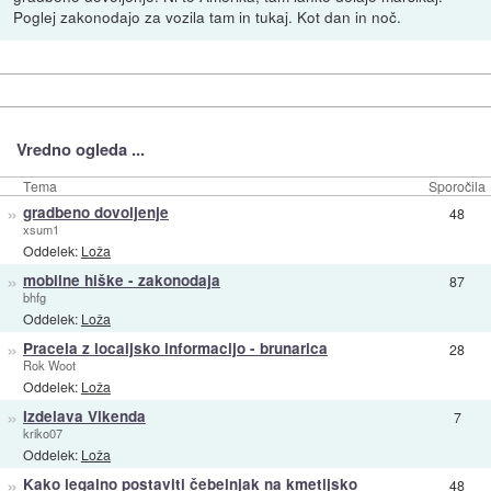
Poglej zakonodajo za vozila tam in tukaj. Kot dan in noč.
Vredno ogleda ...
Tema
Sporočila
»
gradbeno dovoljenje
48
xsum1
Oddelek:
Loža
»
mobilne hiške - zakonodaja
87
bhfg
Oddelek:
Loža
»
Pracela z locaijsko informacijo - brunarica
28
Rok Woot
Oddelek:
Loža
»
Izdelava Vikenda
7
kriko07
Oddelek:
Loža
»
Kako legalno postaviti čebelnjak na kmetijsko
48