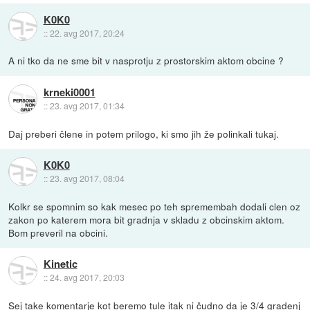
K0K0
::
22. avg 2017, 20:24
A ni tko da ne sme bit v nasprotju z prostorskim aktom obcine ?
krneki0001
::
23. avg 2017, 01:34
Daj preberi člene in potem prilogo, ki smo jih že polinkali tukaj.
K0K0
::
23. avg 2017, 08:04
Kolkr se spomnim so kak mesec po teh spremembah dodali clen oz
zakon po katerem mora bit gradnja v skladu z obcinskim aktom.
Bom preveril na obcini.
Kinetic
::
24. avg 2017, 20:03
Sej take komentarje kot beremo tule itak ni čudno da je 3/4 gradenj