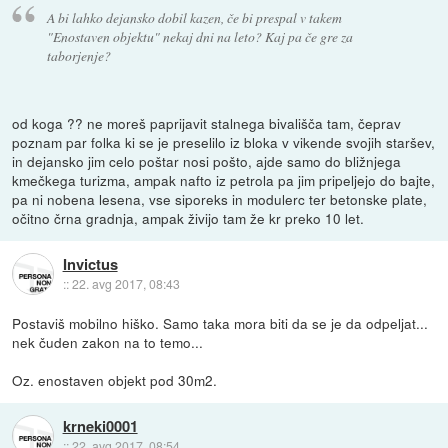
A bi lahko dejansko dobil kazen, če bi prespal v takem
"Enostaven objektu" nekaj dni na leto? Kaj pa če gre za
taborjenje?
od koga ?? ne moreš paprijavit stalnega bivališča tam, čeprav
poznam par folka ki se je preselilo iz bloka v vikende svojih staršev,
in dejansko jim celo poštar nosi pošto, ajde samo do bližnjega
kmečkega turizma, ampak nafto iz petrola pa jim pripeljejo do bajte,
pa ni nobena lesena, vse siporeks in modulerc ter betonske plate,
očitno črna gradnja, ampak živijo tam že kr preko 10 let.
Invictus
::
22. avg 2017, 08:43
Postaviš mobilno hiško. Samo taka mora biti da se je da odpeljat...
nek čuden zakon na to temo...
Oz. enostaven objekt pod 30m2.
krneki0001
::
22. avg 2017, 08:54