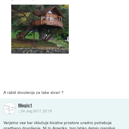
A rabiš dovolenja za take stvari ?
Magic1
::
24. avg 2017, 22:19
Verjetno vse kar vklučuje bivalne prostore uradno potrebuje
gradbeno dovoljenje. Ni to Amerika, tam lahko delajo marsikaj.