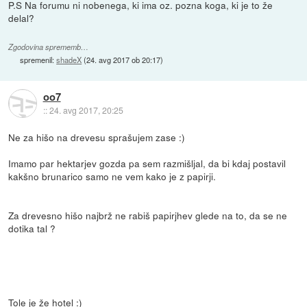
P.S Na forumu ni nobenega, ki ima oz. pozna koga, ki je to že
delal?
Zgodovina sprememb…
spremenil:
shadeX
(
24. avg 2017 ob 20:17
)
oo7
::
24. avg 2017, 20:25
Ne za hišo na drevesu sprašujem zase :)
Imamo par hektarjev gozda pa sem razmišljal, da bi kdaj postavil
kakšno brunarico samo ne vem kako je z papirji.
Za drevesno hišo najbrž ne rabiš papirjhev glede na to, da se ne
dotika tal ?
Tole je že hotel :)