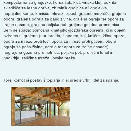
kompostarna za gnojevko, koruznjak, klet, vinska klet, pokrita
skladišča za lesna goriva, zbiralnik gnojnice ali gnojevke,
napajalno korito, krmišče, hlevski izpust, grajeno molzišče, grajena
obora, grajena ograja za pašo živine, grajena ograja ter opora za
trajne nasade, grajena poljska pot, grajena gozdna prometnica
Sem ne spada: pomožna kmetijsko-gozdarska oprema, ki ni objekt
oziroma ni grajena (npr. brajda, klopotec, kol, količek, žična opora,
opora za mrežo proti toči, opora za mrežo proti ptičem, obora,
ograja za pašo živine, ograja ter opora za trajne nasade),
negrajena gozdna prometnica, poljska pot, premični tunel in
nadkritje, zaščitna mreža, lovska preža
Torej komot si postaviš toplarja in si urediš vrhnji del za spanje.