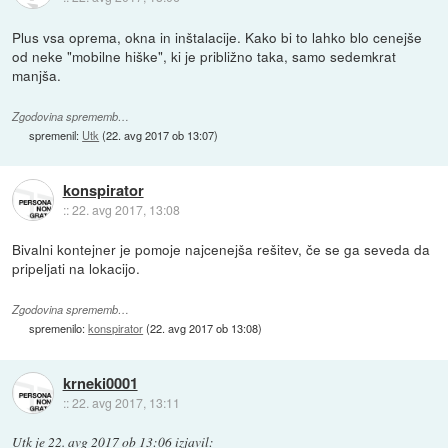
Plus vsa oprema, okna in inštalacije. Kako bi to lahko blo cenejše
od neke "mobilne hiške", ki je približno taka, samo sedemkrat
manjša.
Zgodovina sprememb…
spremenil:
Utk
(
22. avg 2017 ob 13:07
)
konspirator
::
22. avg 2017, 13:08
Bivalni kontejner je pomoje najcenejša rešitev, če se ga seveda da
pripeljati na lokacijo.
Zgodovina sprememb…
spremenilo:
konspirator
(
22. avg 2017 ob 13:08
)
krneki0001
::
22. avg 2017, 13:11
Utk
je
22. avg 2017 ob 13:06
izjavil
: