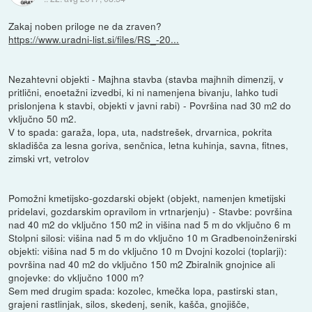
Zakaj noben priloge ne da zraven?
https://www.uradni-list.si/files/RS_-20...
Nezahtevni objekti - Majhna stavba (stavba majhnih dimenzij, v
pritlični, enoetažni izvedbi, ki ni namenjena bivanju, lahko tudi
prislonjena k stavbi, objekti v javni rabi) - Površina nad 30 m2 do
vključno 50 m2.
V to spada: garaža, lopa, uta, nadstrešek, drvarnica, pokrita
skladišča za lesna goriva, senčnica, letna kuhinja, savna, fitnes,
zimski vrt, vetrolov
Pomožni kmetijsko-gozdarski objekt (objekt, namenjen kmetijski
pridelavi, gozdarskim opravilom in vrtnarjenju) - Stavbe: površina
nad 40 m2 do vključno 150 m2 in višina nad 5 m do vključno 6 m
Stolpni silosi: višina nad 5 m do vključno 10 m Gradbenoinženirski
objekti: višina nad 5 m do vključno 10 m Dvojni kozolci (toplarji):
površina nad 40 m2 do vključno 150 m2 Zbiralnik gnojnice ali
gnojevke: do vključno 1000 m?
Sem med drugim spada: kozolec, kmečka lopa, pastirski stan,
grajeni rastlinjak, silos, skedenj, senik, kašča, gnojišče,