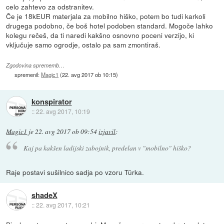
celo zahtevo za odstranitev.
Če je 18kEUR materjala za mobilno hiško, potem bo tudi karkoli
drugega podobno, če boš hotel podoben standard. Mogoče lahko
kolegu rečeš, da ti naredi kakšno osnovno poceni verzijo, ki
vključuje samo ogrodje, ostalo pa sam zmontiraš.
Zgodovina sprememb…
spremenil:
Magic1
(
22. avg 2017 ob 10:15
)
konspirator
::
22. avg 2017, 10:19
Magic1
je
22. avg 2017 ob 09:54
izjavil
:
Kaj pa kakšen ladijski zabojnik, predelan v "mobilno" hiško?
Raje postavi sušilnico sadja po vzoru Türka.
shadeX
::
22. avg 2017, 10:21