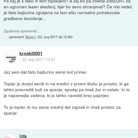
Pa kaj je s tabo in tem toplarjem? A zej bo pa zmetal 20kEUR+ za
en ogromen lesen skedenj, kjer bo seno shranjeval? Če nisi vedel,
je tista bajturina zgrajena na tem stilu normalno potrebovala
gradbeno dovolenje...
Zgodovina sprememb…
spremenil:
Magic1
(
22. avg 2017 ob 12:30
)
krneki0001
::
22. avg 2017, 12:47
Jaz sem dal tisto bajturino samo kot primer.
Toplar je dvojni senik in na sredini v prvem štuku je prostor, ki ga
lahko preurediš tudi za spanje, spodaj pa imaš žar in ostalo. In to
je najcenejša zadeva, ki jo lahko narediš brez papirjev.
To je toplar, ki mu samo srednji del zapreš in imaš prostor za
spanje:
Utk