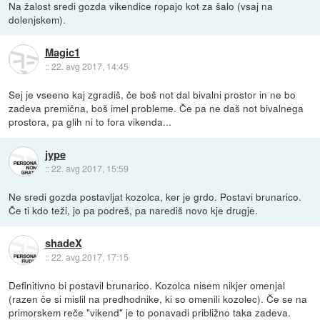
Na žalost sredi gozda vikendice ropajo kot za šalo (vsaj na
dolenjskem).
Magic1
::
22. avg 2017, 14:45
Sej je vseeno kaj zgradiš, če boš not dal bivalni prostor in ne bo
zadeva premična, boš imel probleme. Če pa ne daš not bivalnega
prostora, pa glih ni to fora vikenda...
jype
::
22. avg 2017, 15:59
Ne sredi gozda postavljat kozolca, ker je grdo. Postavi brunarico.
Če ti kdo teži, jo pa podreš, pa narediš novo kje drugje.
shadeX
::
22. avg 2017, 17:15
Definitivno bi postavil brunarico. Kozolca nisem nikjer omenjal
(razen če si mislil na predhodnike, ki so omenili kozolec). Če se na
primorskem reče "vikend" je to ponavadi približno taka zadeva.