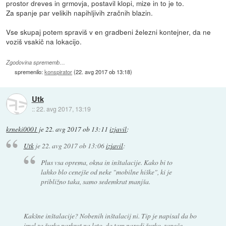
prostor dreves in grmovja, postavil klopi, mize in to je to.
Za spanje par velikih napihljivih zračnih blazin.
Vse skupaj potem spraviš v en gradbeni železni kontejner, da ne
voziš vsakič na lokacijo.
Zgodovina sprememb…
spremenilo:
konspirator
(
22. avg 2017 ob 13:18
)
Utk
::
22. avg 2017, 13:19
krneki0001
je
22. avg 2017 ob 13:11
izjavil
:
Utk
je
22. avg 2017 ob 13:06
izjavil
:
Plus vsa oprema, okna in inštalacije. Kako bi to
lahko blo cenejše od neke "mobilne hiške", ki je
približno taka, samo sedemkrat manjša.
Kakšne inštalacije? Nobenih inštalacij ni. Tip je napisal da bo
imel za žurke parkrat na leto, da tam naredi žurko, zapeče