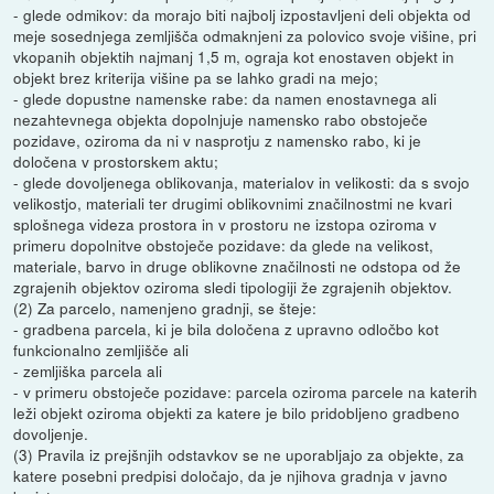
- glede odmikov: da morajo biti najbolj izpostavljeni deli objekta od
meje sosednjega zemljišča odmaknjeni za polovico svoje višine, pri
vkopanih objektih najmanj 1,5 m, ograja kot enostaven objekt in
objekt brez kriterija višine pa se lahko gradi na mejo;
- glede dopustne namenske rabe: da namen enostavnega ali
nezahtevnega objekta dopolnjuje namensko rabo obstoječe
pozidave, oziroma da ni v nasprotju z namensko rabo, ki je
določena v prostorskem aktu;
- glede dovoljenega oblikovanja, materialov in velikosti: da s svojo
velikostjo, materiali ter drugimi oblikovnimi značilnostmi ne kvari
splošnega videza prostora in v prostoru ne izstopa oziroma v
primeru dopolnitve obstoječe pozidave: da glede na velikost,
materiale, barvo in druge oblikovne značilnosti ne odstopa od že
zgrajenih objektov oziroma sledi tipologiji že zgrajenih objektov.
(2) Za parcelo, namenjeno gradnji, se šteje:
- gradbena parcela, ki je bila določena z upravno odločbo kot
funkcionalno zemljišče ali
- zemljiška parcela ali
- v primeru obstoječe pozidave: parcela oziroma parcele na katerih
leži objekt oziroma objekti za katere je bilo pridobljeno gradbeno
dovoljenje.
(3) Pravila iz prejšnjih odstavkov se ne uporabljajo za objekte, za
katere posebni predpisi določajo, da je njihova gradnja v javno