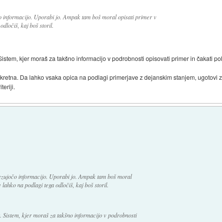
 informacijo. Uporabi jo. Ampak tam boš moral opisati primer v
dločiš, kaj boš storil.
em, kjer moraš za takšno informacijo v podrobnosti opisovati primer in čakati pol 
onkretna. Da lahko vsaka opica na podlagi primerjave z dejanskim stanjem, ugotovi za
eriji.
ezujočo informacijo. Uporabi jo. Ampak tam boš moral
 lahko na podlagi tega odločiš, kaj boš storil.
Sistem, kjer moraš za takšno informacijo v podrobnosti