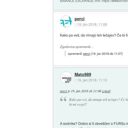
BINANCE EXCHANGE link: https://www.bina
perci
::
19. jan 2018, 11:06
Kako pa veš, da nimajo teh tečajev? Če bi ti 
Zgodovina sprememb…
spremenil:
perci
(
19. jan 2018 ob 11:07
)
Mato989
::
19. jan 2018, 11:10
perci
je
19. jan 2018 ob 11:06
izjavil
:
Kako pa veš, da nimajo teh tečajev? Če bi t
bi mi verjel?
A sodnike? Dobro si ti obveščen o FURSu in 