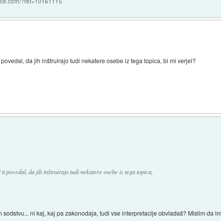
nce.com/?ref=10161115
povedal, da jih inštruirajo tudi nekatere osebe iz tega topica, bi mi verjel?
i povedal, da jih inštruirajo tudi nekatere osebe iz tega topica,
sodstvu... ni kaj, kaj pa zakonodaja, tudi vse interpretacije obvladaš? Mislim da i