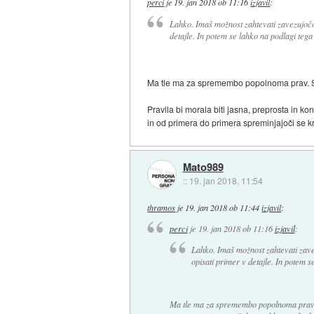
perci
je
19. jan 2018 ob 11:16
izjavil
:
Lahko. Imaš možnost zahtevati zavezujočo
detajle. In potem se lahko na podlagi tega o
Ma tle ma za spremembo popolnoma prav. Sist
Pravila bi morala biti jasna, preprosta in k
in od primera do primera spreminjajoči se krit
Mato989
::
19. jan 2018, 11:54
thramos
je
19. jan 2018 ob 11:44
izjavil
:
perci
je
19. jan 2018 ob 11:16
izjavil
:
Lahko. Imaš možnost zahtevati zav
opisati primer v detajle. In potem se
Ma tle ma za spremembo popolnoma prav. 