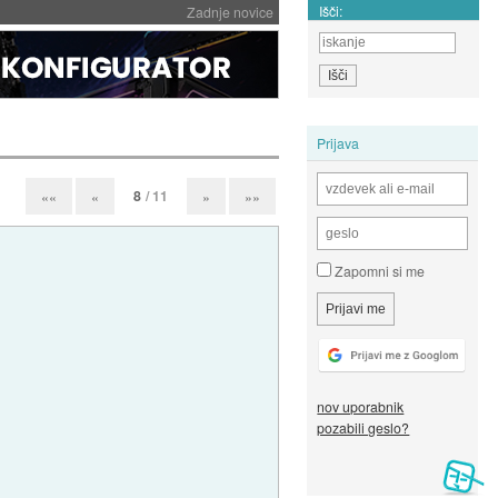
Išči:
Zadnje novice
Prijava
8
/ 11
««
«
»
»»
Zapomni si me
nov uporabnik
pozabili geslo?