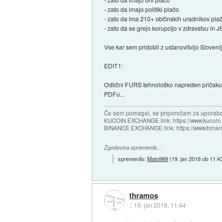
- zato da imajo politiki plačo
- zato da ima 210+ občinskih uradnikov pla
- zato da se grejo korupcijo v zdravstvu in 
Vse kar sem pridobil z ustanovitvijo Sloveni
EDIT1:
Odlični FURS tehnološko napreden pričakuje 
PDFu...
Če sem pomagal, se priporočam za uporabo
KUCOIN EXCHANGE link: https://www.kucoin.
BINANCE EXCHANGE link: https://www.bina
Zgodovina sprememb…
spremenilo:
Mato989
(
19. jan 2018 ob 11:4
thramos
::
19. jan 2018, 11:44