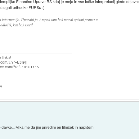
 štempiljko Finančne Uprave RS kdaj je meja in vse točke interpretacij glede dejav
 razgali prihodke FURSu :)
 informacijo. Uporabi jo. Ampak tam boš moral opisati primer v
dločiš, kaj boš storil.
 linka!
com/#/?r=E3I9Ij
nce.com/?ref=10161115
0
)
davke... Mika me da jim priredim en filmček in napišem: