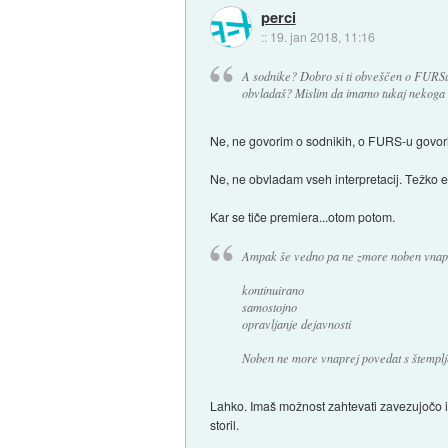
perci
::
19. jan 2018, 11:16
A sodnike? Dobro si ti obveščen o FURSu in
obvladaš? Mislim da imamo tukaj nekoga 
Ne, ne govorim o sodnikih, o FURS-u govori
Ne, ne obvladam vseh interpretacij. Težko e
Kar se tiče premiera...otom potom.
Ampak še vedno pa ne zmore noben vnaprej
kontinuirano
samostojno
opravljanje dejavnosti
Noben ne more vnaprej povedat s štemplj
Lahko. Imaš možnost zahtevati zavezujočo in
storil.