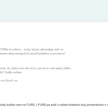
URSu in sodstvu... ni kaj, kaj pa zakonodaja, tudi vse
 imamo tukaj nekoga ki bi moral kandidrat za premiera!
orim. Ja, dobro sem obveščen, zato pa še vam naprej lahko
vedel? Lahko neham.
 en človek vse.
n porota) kolikor vem ne FURS :) FURS pa sodi o nečem bistveno bolj pomembnem v