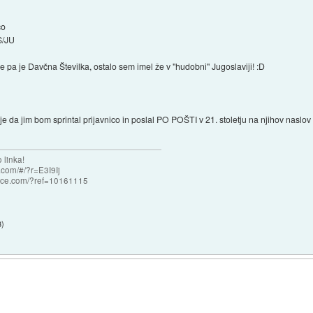
čo
JS/JU
je pa je Davčna Številka, ostalo sem imel že v "hudobni" Jugoslaviji! :D
da jim bom sprintal prijavnico in poslal PO POŠTI v 21. stoletju na njihov naslov 
 linka!
com/#/?r=E3I9Ij
nce.com/?ref=10161115
3
)