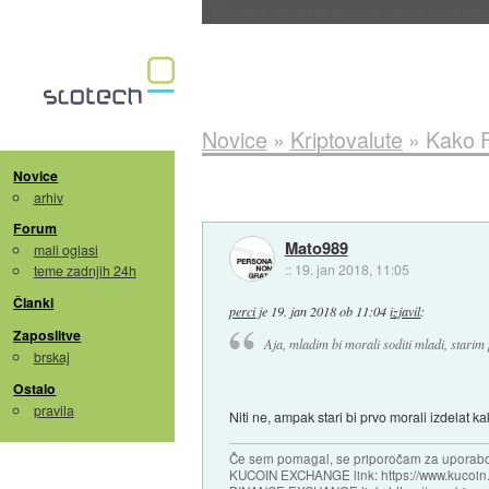
Evropska vesoljska agencija razvija svojo rak
Novice
»
Kriptovalute
»
Kako F
Novice
arhiv
Forum
Mato989
mali oglasi
::
19. jan 2018, 11:05
teme zadnjih 24h
Članki
perci
je
19. jan 2018 ob 11:04
izjavil
:
Zaposlitve
Aja, mladim bi morali soditi mladi, starim 
brskaj
Ostalo
pravila
Niti ne, ampak stari bi prvo morali izdelat ka
Če sem pomagal, se priporočam za uporabo
KUCOIN EXCHANGE link: https://www.kucoin.