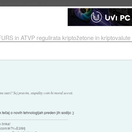
eto za večkratno uporabo
::
4. avg 2026 ob 19:41
URS in ATVP regulirata kriptožetone in kriptovalute
pa stari? Sej pravim, stupidity coin bi moral uvesti.
k tečaj o novih tehnologijah preden jih sodijo ;)
 linka!
com/#/?r=E3I9Ij