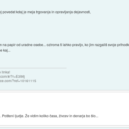
ovedat kdaj je meja trgovanja in opravljanja dejavnosti,
a papir od uradne osebe... oziroma ti lahko pravijo, ko jim razgališ svoje prihodk
e kaj...
 linka!
com/#/?r=E3I9Ij
nce.com/?ref=10161115
 Pošteni ljudje. Že vidim koliko časa, živcev in denarja bo šlo...