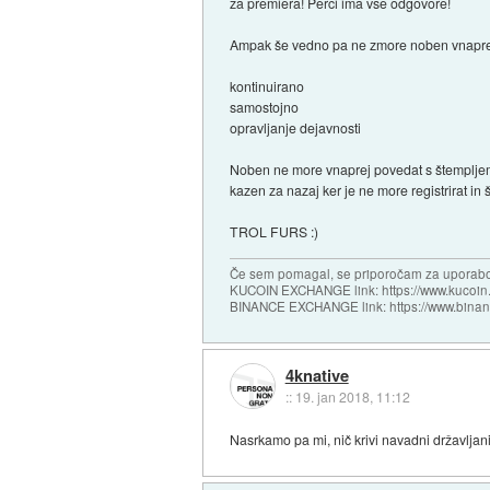
za premiera! Perci ima vse odgovore!
Ampak še vedno pa ne zmore noben vnaprej p
kontinuirano
samostojno
opravljanje dejavnosti
Noben ne more vnaprej povedat s štempljem n
kazen za nazaj ker je ne more registrirat in š
TROL FURS :)
Če sem pomagal, se priporočam za uporabo
KUCOIN EXCHANGE link: https://www.kucoin.
BINANCE EXCHANGE link: https://www.bina
4knative
::
19. jan 2018, 11:12
Nasrkamo pa mi, nič krivi navadni državljani.