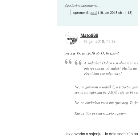
Zgodovina sprememb…
spremenil:
perci
(
19. jan 2018 ob 11:18
)
Mato989
::
19. jan 2018, 11:18
perci
je
19. jan 2018 ob 11:16
izjavil
:
A sodnike? Dobro si ti obveščen o F
interpretacije obvladaš? Mislim da
Perci ima vse odgovore!
Ne, ne govorim o sodnikih, o FURS-u gov
serviram informacije. Ali jih raje ne bi 
Ne, ne obvladam vseh interpretacij. Težko
Kar se tiče premiera...otom potom.
Jaz govorim o sojenju... to dela sodnik(i