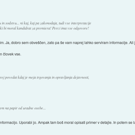
 sodstvu... ni kaj, kaj pa zakonodaja, tudi vse interpretacije
ki bi moral kandidrat za premiera! Perci ima vse odgovore!
m. Ja, dobro sem obveščen, zato pa še vam naprej lahko serviram informacije. Ali 
n človek vse.
 povedat kdaj je meja trgovanja in opravljanja dejavnosti,
em na papir od uradne osebe...
formacijo. Uporabi jo. Ampak tam boš moral opisati primer v detajle. In potem se l