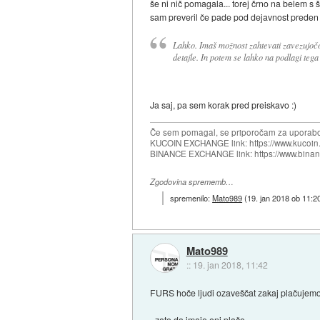
še ni nič pomagala... torej črno na belem s
sam preveril če pade pod dejavnost preden
Lahko. Imaš možnost zahtevati zavezujočo
detajle. In potem se lahko na podlagi tega o
Ja saj, pa sem korak pred preiskavo :)
Če sem pomagal, se priporočam za uporabo
KUCOIN EXCHANGE link: https://www.kucoin.
BINANCE EXCHANGE link: https://www.bina
Zgodovina sprememb…
spremenilo:
Mato989
(
19. jan 2018 ob 11:2
Mato989
::
19. jan 2018, 11:42
FURS hoče ljudi ozaveščat zakaj plačujemo 
- zato da imajo oni plačo