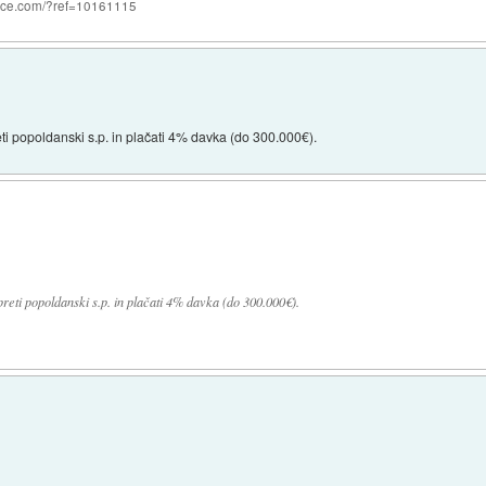
nce.com/?ref=10161115
eti popoldanski s.p. in plačati 4% davka (do 300.000€).
preti popoldanski s.p. in plačati 4% davka (do 300.000€).