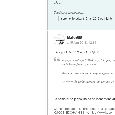
LP, a
Zgodovina sprememb…
spremenilo:
alkor
(
15. jan 2018 ob 12:19
)
Mato989
::
15. jan 2018, 12:19
alkor
je
15. jan 2018 ob 12:18
izjavil
:
poglejte si oddajo KODA, ki je bila prejs
steje kot dejavnost, in sicer:
Kontinuirano, aktivno in trajno trgovanje s
Se pravi, da redno trejdas...ne recimo 1x
Ja samo ni pa jasno, kajpa če v enemdnevu 6x
Če sem pomagal, se priporočam za uporabo
KUCOIN EXCHANGE link: https://www.kucoin.