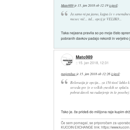
Mato989
je
15. jan 2018 ob 12:19
izjavil
:
Ja samo ni pa jasno, kajpa če v enemdnevu
mesec nič... itd... opcij je VELIKO...
Taka nejasna pravila so po moje čisto spren
pobranih davkov padajo rekordi in verjetno 
Mato989
::
15. jan 2018, 12:31
majomhus
je
15. jan 2018 ob 12:26
izjavil
:
Belorusija je opcija... za 150 tisoč lahko
seveda gre že o velkih zneskih se splača.
pobrat davek na rudarjenje in še posebej
Tsko je. če prideš do milijona raje kupim 
Če sem pomagal, se priporočam za uporabo
KUCOIN EXCHANGE link: https://www.kucoin.