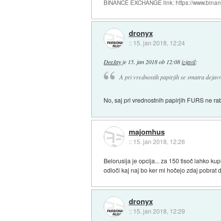
BINANCE EXCHANGE link: https://www.bina
dronyx
::
15. jan 2018, 12:24
DeeJay
je
15. jan 2018 ob 12:08
izjavil
:
A pri vrednostih papirjih se smatra dejavn
No, saj pri vrednostnih papirjih FURS ne ra
majomhus
::
15. jan 2018, 12:26
Belorusija je opcija... za 150 tisoč lahko 
odloči kaj naj bo ker mi hočejo zdaj pobra
dronyx
::
15. jan 2018, 12:29