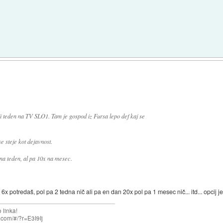
nji teden na TV SLO1. Tam je gospod iz Fursa lepo def kaj se
e steje kot dejavnost.
 na teden, al pa 10x na mesec.
 potredaš, pol pa 2 tedna nič ali pa en dan 20x pol pa 1 mesec nič... itd... opcij j
 linka!
com/#/?r=E3I9Ij