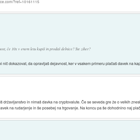
nce.com/?ref=10161115
ost, če 10x v enem letu kupiš in prodaš delnice? Ste ziher?
bi nič dokazovat, da opravljaš dejavnost, ker v vsakem primeru plačaš davek na kap
kupiš državljanstvo in nimaš davka na cryptovalute. Če se seveda gre že o velkih zn
t davek na rudarjenje in še posebej na trgovanje. Na koncu pa še dohodnino naj pl