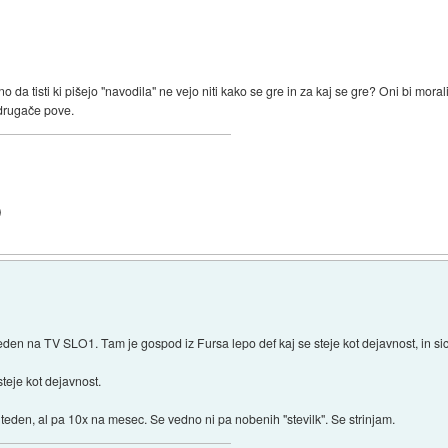
a tisti ki pišejo "navodila" ne vejo niti kako se gre in za kaj se gre? Oni bi morali
 drugače pove.
)
 teden na TV SLO1. Tam je gospod iz Fursa lepo def kaj se steje kot dejavnost, in sic
steje kot dejavnost.
 teden, al pa 10x na mesec. Se vedno ni pa nobenih "stevilk". Se strinjam.