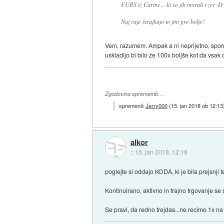
FURS iz Carine... ki so jih morali vzet :D
Naj raje štrajkajo to jim gre bolje!
Vem, razumem. Ampak a ni neprijetno, sporno d
uskladijo bi bilo že 100x boljše kot da vsak
Zgodovina sprememb…
spremenil:
Jerry000
(
15. jan 2018 ob 12:13
alkor
::
15. jan 2018, 12:18
poglejte si oddajo KODA, ki je bila prejsnji
Kontinuirano, aktivno in trajno trgovanje se 
Se pravi, da redno trejdas...ne recimo 1x na