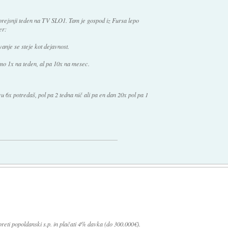
 prejsnji teden na TV SLO1. Tam je gospod iz Fursa lepo
er:
vanje se steje kot dejavnost.
imo 1x na teden, al pa 10x na mesec.
 6x potredaš, pol pa 2 tedna nič ali pa en dan 20x pol pa 1
preti popoldanski s.p. in plačati 4% davka (do 300.000€).