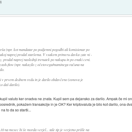
0
)
tarša (npr. kot mandatar po podjemni pogodbi ali komisionar po
m takoj naprej prodal staršema. V vsakem primeru davka zate ni -
oz. prodal naprej naslednji trenutek po nakupu in po enaki ceni.
 cash-flow (npr. nakazilo z očetovega/maminega računa na
lo.
š ni v prvem dednem redu in je darilo obdavčeno (osnova je
ko daš darilo).
kupil valuto ker onadva ne znata. Kupil sem pa dejansko za darilo. Ampak če mi 
dnik, pokažem transakcije in je OK? Ker kriptovaluta je bilo kot darilo, ona dva n
 to da so starši...
 na mesec bi še morda verjel... tale tip je verjetno prišle na