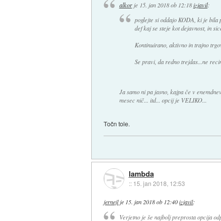
alkor
je
15. jan 2018 ob 12:18
izjavil
:
poglejte si oddajo KODA, ki je bila
def kaj se steje kot dejavnost, in sic
Kontinuirano, aktivno in trajno trgo
Se pravi, da redno trejdas...ne rec
Ja samo ni pa jasno, kajpa če v enemdnevu
mesec nič... itd... opcij je VELIKO...
Točn tole.
lambda
::
15. jan 2018, 12:53
jernejl
je
15. jan 2018 ob 12:40
izjavil
:
Verjetno je še najbolj preprosta opcija od