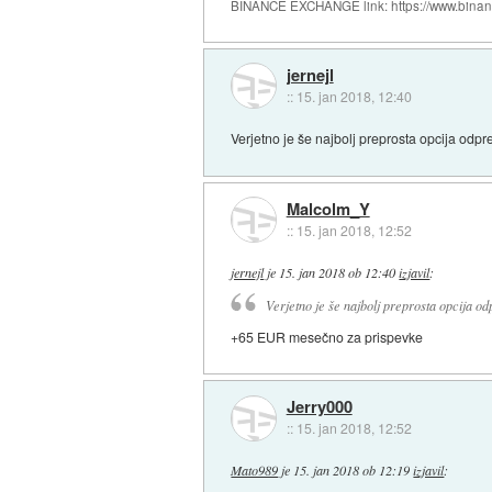
BINANCE EXCHANGE link: https://www.bina
jernejl
::
15. jan 2018, 12:40
Verjetno je še najbolj preprosta opcija odpr
Malcolm_Y
::
15. jan 2018, 12:52
jernejl
je
15. jan 2018 ob 12:40
izjavil
:
Verjetno je še najbolj preprosta opcija od
+65 EUR mesečno za prispevke
Jerry000
::
15. jan 2018, 12:52
Mato989
je
15. jan 2018 ob 12:19
izjavil
: