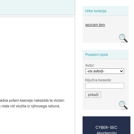
Hitre funkcije
seznam tem
Posebni izpisi
Avtor:
Ključna beseda:
onadva potem kasneje nakažeta ta vložen
ista nič vložila iz njihovega računa.