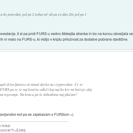
 6x potredaš, pol pa 2 tedna nič ali pa en dan 20x pol pa 1
evedanje, ti si pa proti FURS-u vedno šibkejša stranka in bo na koncu obveljala ver
jih ni malo na FURS-u, ki vidijo v kriptu priložnost za dodatne pobrane davščine.
 kupiš državljanstvo in nimaš davka na cryptovalute. Če se
 FURS pa se že naj končno odloči kaj naj bo ker mi hočejo zdaj
 na trgovanje. Na koncu pa še dohodnino naj plačam?
državljanstvo kot pa se zajebavam s FURSom =)
 linka!
com/#/?r=E3I9Ij