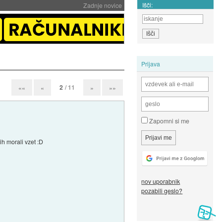
Išči:
Zadnje novice
Prijava
2
/ 11
««
«
»
»»
Zapomni si me
ih morali vzet :D
nov uporabnik
pozabili geslo?