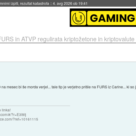
nimi izpiti, rezultat katastrofa
::
4. avg 2026 ob 19:41
URS in ATVP regulirata kriptožetone in kriptovalute
 mesec bi še morda verjel... tale tip je verjetno prišle na FURS iz Carine... ki so j
 linka!
com/#/?r=E3I9Ij
nce.com/?ref=10161115