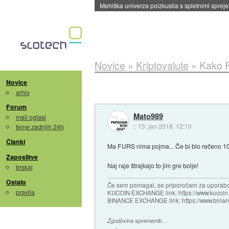
Mehiška univerza poizkusila s spletnimi sprejem
Novice
»
Kriptovalute
»
Kako F
Novice
arhiv
Forum
Mato989
mali oglasi
::
15. jan 2018, 12:10
teme zadnjih 24h
Članki
Ma FURS nima pojma... Če bi blo rečeno 10 na
Zaposlitve
Naj raje štrajkajo to jim gre bolje!
brskaj
Ostalo
Če sem pomagal, se priporočam za uporabo
pravila
KUCOIN EXCHANGE link: https://www.kucoin.
BINANCE EXCHANGE link: https://www.bina
Zgodovina sprememb…