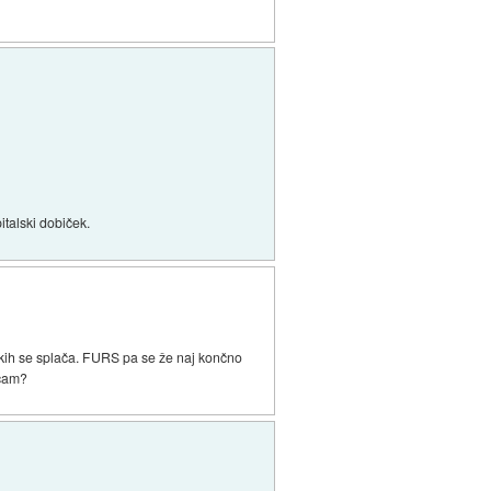
italski dobiček.
eskih se splača. FURS pa se že naj končno
ačam?