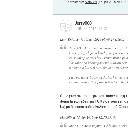
spremenilo:
Mato989
(
15. jan 2018 ob 12:1
Jerry000
::
15. jan 2018, 12:12
Law_Enforcer
je
15. jan 2018 ob 09:19
izjavil
:
Jerry000: Ali si kupil po naročilu in za s
komisijski), ali pa si kupil zase, pa pote
če si nakup opravil brez lastne provizije 
Vsekakor pa bi bilo pametno izkazati nek
tvojega) in kakšen pisni dogovor za dokazi
Pazi pa, da ne bo šlo za darilo, ker star
celotna vrednost kriptovalute v trenutku, 
Če te prav razumem: jaz sem namestu njiju 
denar lahko rečem na FURS da sem samo posre
Kaj pa če samo pač nakažem denar? Glede na
Mato989
je
15. jan 2018 ob 12:10
izjavil
:
Ma FURS nima pojma... Če bi blo rečeno 10