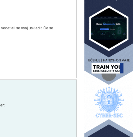
 vedet ali se vsaj uskladit. Če se
er: