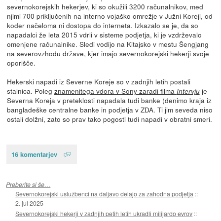
severnokorejskih hekerjev, ki so okužili 3200 računalnikov, med
njimi 700 priključenih na interno vojaško omrežje v Južni Koreji, od
koder načeloma ni dostopa do interneta. Izkazalo se je, da so
napadalci že leta 2015 vdrli v sisteme podjetja, ki je vzdrževalo
omenjene računalnike. Sledi vodijo na Kitajsko v mestu Šengjang
na severovzhodu države, kjer imajo severnokorejski hekerji svoje
oporišče.
Hekerski napadi iz Severne Koreje so v zadnjih letih postali
stalnica. Poleg
znamenitega vdora v Sony zaradi filma
je
Intervju
Severna Koreja v preteklosti napadala tudi banke (denimo kraja iz
bangladeške centralne banke in podjetja v ZDA. Ti jim seveda niso
ostali dolžni, zato so prav tako pogosti tudi napadi v obratni smeri.
16 komentarjev
Preberite si še…
Severnokorejski uslužbenci na daljavo delajo za zahodna podjetja
::
2. jul 2025
Severnokorejski hekerji v zadnjih petih letih ukradli milijardo evrov
::