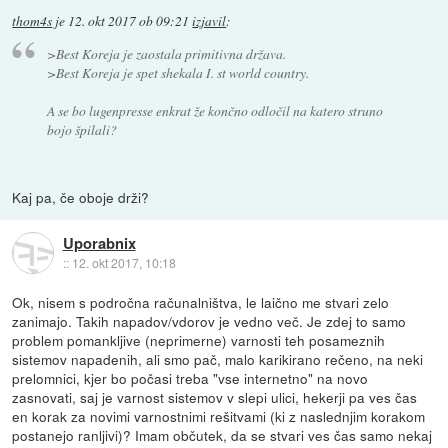
thom4s
je
12. okt 2017 ob 09:21
izjavil
:
>Best Koreja je zaostala primitivna država.
>Best Koreja je spet shekala I. st world country.
A se bo lugenpresse enkrat že končno odločil na katero struno
bojo špilali?
Kaj pa, če oboje drži?
Uporabnix
::
12. okt 2017, 10:18
Ok, nisem s področna računalništva, le laično me stvari zelo
zanimajo. Takih napadov/vdorov je vedno več. Je zdej to samo
problem pomankljive (neprimerne) varnosti teh posameznih
sistemov napadenih, ali smo pač, malo karikirano rečeno, na neki
prelomnici, kjer bo počasi treba "vse internetno" na novo
zasnovati, saj je varnost sistemov v slepi ulici, hekerji pa ves čas
en korak za novimi varnostnimi rešitvami (ki z naslednjim korakom
postanejo ranljivi)? Imam občutek, da se stvari ves čas samo nekaj