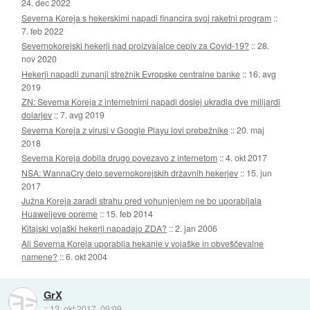
24. dec 2022
Severna Koreja s hekerskimi napadi financira svoj raketni program
::
7. feb 2022
Severnokorejski hekerji nad proizvajalce cepiv za Covid-19?
::
28.
nov 2020
Hekerji napadli zunanji strežnik Evropske centralne banke
::
16. avg
2019
ZN: Severna Koreja z internetnimi napadi doslej ukradla dve milijardi
dolarjev
::
7. avg 2019
Severna Koreja z virusi v Google Playu lovi prebežnike
::
20. maj
2018
Severna Koreja dobila drugo povezavo z internetom
::
4. okt 2017
NSA: WannaCry delo severnokorejskih državnih hekerjev
::
15. jun
2017
Južna Koreja zaradi strahu pred vohunjenjem ne bo uporabljala
Huaweijeve opreme
::
15. feb 2014
Kitajski vojaški hekerji napadajo ZDA?
::
2. jan 2006
Ali Severna Koreja uporablja hekanje v vojaške in obveščevalne
namene?
::
6. okt 2004
GrX
::
12. okt 2017, 09:09