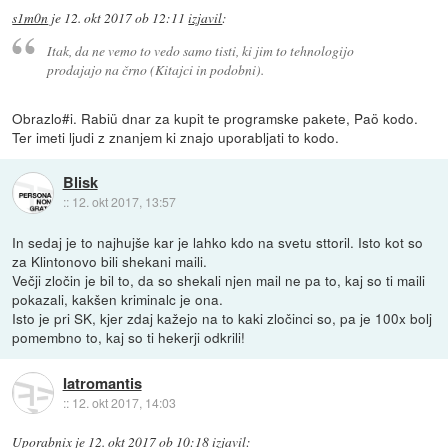
s1m0n
je
12. okt 2017 ob 12:11
izjavil
:
Itak, da ne vemo to vedo samo tisti, ki jim to tehnologijo
prodajajo na črno (Kitajci in podobni).
Obrazlo#i. Rabiü dnar za kupit te programske pakete, Paö kodo.
Ter imeti ljudi z znanjem ki znajo uporabljati to kodo.
Blisk
::
12. okt 2017, 13:57
In sedaj je to najhujše kar je lahko kdo na svetu sttoril. Isto kot so
za Klintonovo bili shekani maili.
Večji zločin je bil to, da so shekali njen mail ne pa to, kaj so ti maili
pokazali, kakšen kriminalc je ona.
Isto je pri SK, kjer zdaj kažejo na to kaki zločinci so, pa je 100x bolj
pomembno to, kaj so ti hekerji odkrili!
Iatromantis
::
12. okt 2017, 14:03
Uporabnix
je
12. okt 2017 ob 10:18
izjavil
: