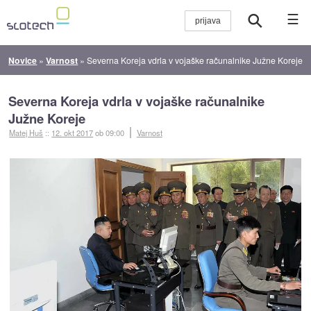
☰
Novice
»
Varnost
»
Severna Koreja vdrla v vojaške računalnike Južne Koreje
Severna Koreja vdrla v vojaške računalnike
Južne Koreje
Matej Huš
::
12. okt 2017
ob 09:00
Varnost