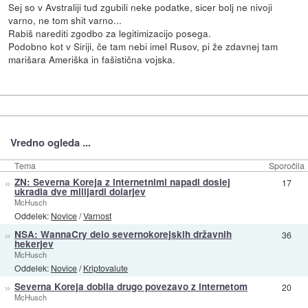
Sej so v Avstraliji tud zgubili neke podatke, sicer bolj ne nivoji
varno, ne tom shit varno...
Rabiš narediti zgodbo za legitimizacijo posega.
Podobno kot v Siriji, če tam nebi imel Rusov, pi že zdavnej tam
marišara Ameriška in fašistična vojska.
Vredno ogleda ...
Tema
Sporočila
»
ZN: Severna Koreja z internetnimi napadi doslej
17
ukradla dve milijardi dolarjev
McHusch
Oddelek:
Novice
/
Varnost
»
NSA: WannaCry delo severnokorejskih državnih
36
hekerjev
McHusch
Oddelek:
Novice
/
Kriptovalute
»
Severna Koreja dobila drugo povezavo z internetom
20
McHusch