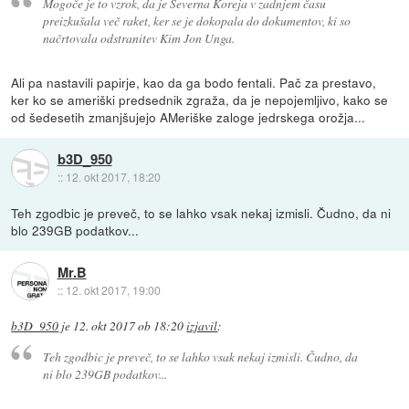
Mogoče je to vzrok, da je Severna Koreja v zadnjem času
preizkušala več raket, ker se je dokopala do dokumentov, ki so
načrtovala odstranitev Kim Jon Unga.
Ali pa nastavili papirje, kao da ga bodo fentali. Pač za prestavo,
ker ko se ameriški predsednik zgraža, da je nepojemljivo, kako se
od šedesetih zmanjšujejo AMeriške zaloge jedrskega orožja...
b3D_950
::
12. okt 2017, 18:20
Teh zgodbic je preveč, to se lahko vsak nekaj izmisli. Čudno, da ni
blo 239GB podatkov...
Mr.B
::
12. okt 2017, 19:00
b3D_950
je
12. okt 2017 ob 18:20
izjavil
:
Teh zgodbic je preveč, to se lahko vsak nekaj izmisli. Čudno, da
ni blo 239GB podatkov...