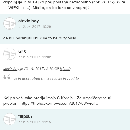
dopolnjuje in to slej ko prej postane nezadostno (npr. WEP -> WPA
-> WPA2 ->....). Mislite, da bo tako še v naprej?
stevie boy
::
12. okt 2017, 10:29
če bi uporabljali linux se to ne bi zgodilo
GrX
::
12. okt 2017, 11:02
stevie boy
je
12. okt 2017 ob 10:29
izjavil
:
če bi uporabljali linux se to ne bi zgodilo
Kaj pa veš kaka orodja imajo S.Korejci.. Za Američane to ni
problem:
https://thehackernews.com/2017/03/wikil...
filip007
::
12. okt 2017, 11:15