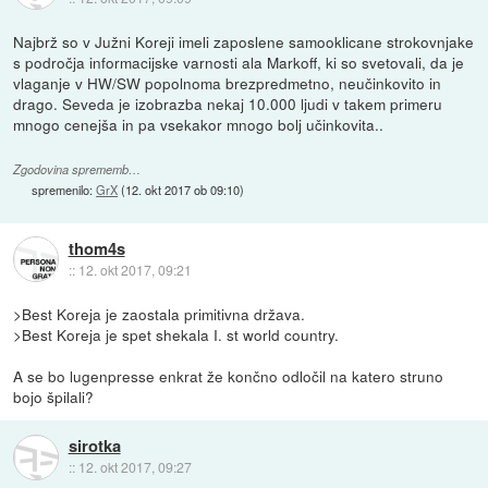
Najbrž so v Južni Koreji imeli zaposlene samooklicane strokovnjake
s področja informacijske varnosti ala Markoff, ki so svetovali, da je
vlaganje v HW/SW popolnoma brezpredmetno, neučinkovito in
drago. Seveda je izobrazba nekaj 10.000 ljudi v takem primeru
mnogo cenejša in pa vsekakor mnogo bolj učinkovita..
Zgodovina sprememb…
spremenilo:
GrX
(
12. okt 2017 ob 09:10
)
thom4s
::
12. okt 2017, 09:21
>Best Koreja je zaostala primitivna država.
>Best Koreja je spet shekala I. st world country.
A se bo lugenpresse enkrat že končno odločil na katero struno
bojo špilali?
sirotka
::
12. okt 2017, 09:27