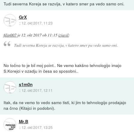
Tudi severna Koreja se razvija, v katero smer pa vedo samo oni.
GrX
::
12. okt 2017, 11:23
filip007
je
12. okt 2017 ob 11:15
izjavil
:
Tudi severna Koreja se razvija, v katero smer pa vedo samo oni.
No točno to je bil moj point.. Ne vemo kakšno tehnologijo imajo
S.Korejci v ozadju in česa so sposobni..
s1m0n
::
12. okt 2017, 12:11
Itak, da ne vemo to vedo samo tisti, ki jim to tehnologijo prodajajo
na črno (Kitajci in podobni).
Mr.B
::
12. okt 2017, 13:25