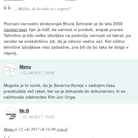
... Mislite, da bo tako še v naprej?
Poznani varnostni strokovnjak Bruce Schneier je že leta 2000
napisal esej
, kjer je trdil, da varnost ni produkt, ampak proces.
Tehnično je bilo veliko izboljšav na področju varnosti od takrat, pa
vendar se anekdotično zdi, da je vdorov vedno več. Ker očitno
tehnične izboljšave niso zadostne, zna biti da bo tako še dolgo v
naprej..
Manu
::
12. okt 2017, 14:06
Mogoče je to vzrok, da je Severna Koreja v zadnjem času
preizkušala več raket, ker se je dokopala do dokumentov, ki so
načrtovala odstranitev Kim Jon Unga.
Mr.B
::
12. okt 2017, 15:03
Manu
je
12. okt 2017 ob 14:06
izjavil
: