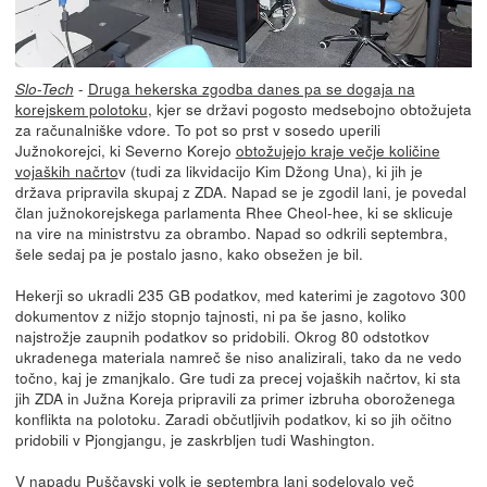
-
Druga hekerska zgodba danes pa se dogaja na
Slo-Tech
korejskem polotoku
, kjer se državi pogosto medsebojno obtožujeta
za računalniške vdore. To pot so prst v sosedo uperili
Južnokorejci, ki Severno Korejo
obtožujejo kraje večje količine
vojaških načrto
v (tudi za likvidacijo Kim Džong Una), ki jih je
država pripravila skupaj z ZDA. Napad se je zgodil lani, je povedal
član južnokorejskega parlamenta Rhee Cheol-hee, ki se sklicuje
na vire na ministrstvu za obrambo. Napad so odkrili septembra,
šele sedaj pa je postalo jasno, kako obsežen je bil.
Hekerji so ukradli 235 GB podatkov, med katerimi je zagotovo 300
dokumentov z nižjo stopnjo tajnosti, ni pa še jasno, koliko
najstrožje zaupnih podatkov so pridobili. Okrog 80 odstotkov
ukradenega materiala namreč še niso analizirali, tako da ne vedo
točno, kaj je zmanjkalo. Gre tudi za precej vojaških načrtov, ki sta
jih ZDA in Južna Koreja pripravili za primer izbruha oboroženega
konflikta na polotoku. Zaradi občutljivih podatkov, ki so jih očitno
pridobili v Pjongjangu, je zaskrbljen tudi Washington.
V napadu Puščavski volk je septembra lani sodelovalo več