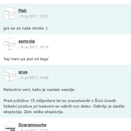
Hair
::
8. jul 2017, 15:27
gre se za naše otroke :)
semrola
::
8. jul 2017, 16:14
'kaj mam pa jest od tega'
srus
::
8. jul 2017, 16:36
Natančno vem, kako je nastalo vesolje.
Pred približno 15 milijardami let so znanstveniki v Švici izvedli
fizikalni poizkus pri katerem so odkrili nov delec. Odkritju je sledila
eksplozija. Zelo velika eksplozija.
Scaramouche
::
8. jul 2017, 17:20