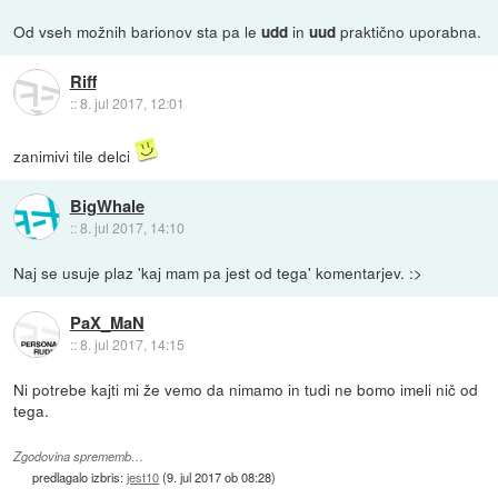
Od vseh možnih barionov sta pa le
in
praktično uporabna.
udd
uud
Riff
::
8. jul 2017, 12:01
zanimivi tile delci
BigWhale
::
8. jul 2017, 14:10
Naj se usuje plaz 'kaj mam pa jest od tega' komentarjev. :>
PaX_MaN
::
8. jul 2017, 14:15
Ni potrebe kajti mi že vemo da nimamo in tudi ne bomo imeli nič od
tega.
Zgodovina sprememb…
predlagalo izbris:
jest10
(
9. jul 2017 ob 08:28
)