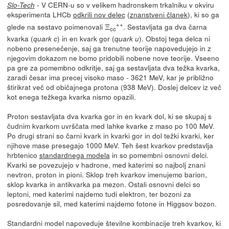
- V CERN-u so v velikem hadronskem trkalniku v okviru
Slo-Tech
eksperimenta LHCb
odkrili nov delec
(
znanstveni članek
), ki so ga
++
glede na sestavo poimenovali Ξ
. Sestavljata ga dva čarna
cc
kvarka (
) in en kvark gor (
). Obstoj tega delca ni
quark c
quark u
nobeno presenečenje, saj ga trenutne teorije napovedujejo in z
njegovim dokazom ne bomo pridobili nobene nove teorije. Vseeno
pa gre za pomembno odkritje, saj ga sestavljata dva težka kvarka,
zaradi česar ima precej visoko maso - 3621 MeV, kar je približno
štirikrat več od običajnega protona (938 MeV). Doslej delcev iz več
kot enega težkega kvarka nismo opazili.
Proton sestavljata dva kvarka gor in en kvark dol, ki se skupaj s
čudnim kvarkom uvrščata med lahke kvarke z maso po 100 MeV.
Po drugi strani so čarni kvark in kvarki gor in dol težki kvarki, ker
njihove mase presegajo 1000 MeV. Teh šest kvarkov predstavlja
hrbtenico
standardnega modela
in so pomembni osnovni delci.
Kvarki se povezujejo v hadrone, med katerimi so najbolj znani
nevtron, proton in pioni. Sklop treh kvarkov imenujemo barion,
sklop kvarka in antikvarka pa mezon. Ostali osnovni delci so
leptoni, med katerimi najdemo tudi elektron, ter bozoni za
posredovanje sil, med katerimi najdemo fotone in Higgsov bozon.
Standardni model napoveduje številne kombinacije treh kvarkov, ki