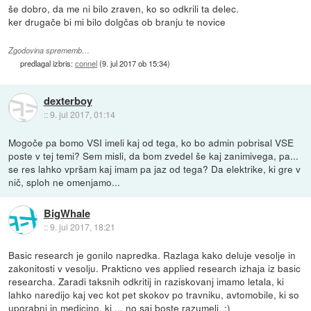
še dobro, da me ni bilo zraven, ko so odkrili ta delec.
ker drugače bi mi bilo dolgčas ob branju te novice
Zgodovina sprememb…
predlagal izbris:
connel
(
9. jul 2017 ob 15:34
)
dexterboy
::
9. jul 2017, 01:14
Mogoče pa bomo VSI imeli kaj od tega, ko bo admin pobrisal VSE
poste v tej temi? Sem misli, da bom zvedel še kaj zanimivega, pa...
se res lahko vpršam kaj imam pa jaz od tega? Da elektrike, ki gre v
nič, sploh ne omenjamo...
BigWhale
::
9. jul 2017, 18:21
Basic research je gonilo napredka. Razlaga kako deluje vesolje in
zakonitosti v vesolju. Prakticno ves applied research izhaja iz basic
researcha. Zaradi taksnih odkritij in raziskovanj imamo letala, ki
lahko naredijo kaj vec kot pet skokov po travniku, avtomobile, ki so
uporabni in medicino, ki ... no saj boste razumeli. :)