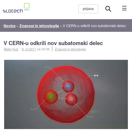
☰
Novice
»
Znanost in tehnologija
»
V CERN-u odkrili nov subatomski delec
V CERN-u odkrili nov subatomski delec
Matej Huš
::
8. jul 2017
ob 00:56
Znanost in tehnologija