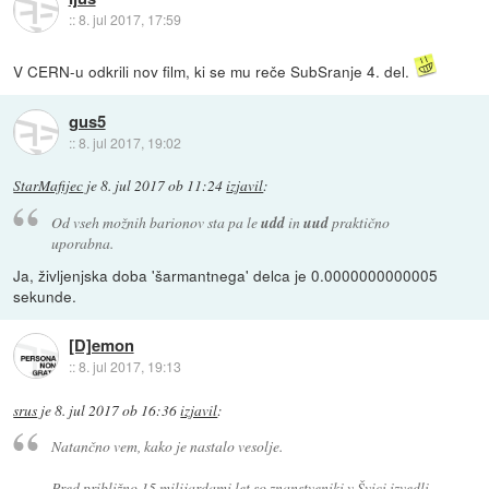
::
8. jul 2017, 17:59
V CERN-u odkrili nov film, ki se mu reče SubSranje 4. del.
gus5
::
8. jul 2017, 19:02
StarMafijec
je
8. jul 2017 ob 11:24
izjavil
:
Od vseh možnih barionov sta pa le
udd
in
uud
praktično
uporabna.
Ja, življenjska doba 'šarmantnega' delca je 0.0000000000005
sekunde.
[D]emon
::
8. jul 2017, 19:13
srus
je
8. jul 2017 ob 16:36
izjavil
:
Natančno vem, kako je nastalo vesolje.
Pred približno 15 milijardami let so znanstveniki v Švici izvedli