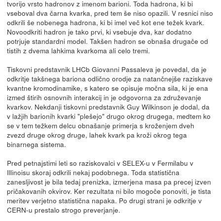
tvorijo vrsto hadronov z imenom barioni. Toda hadrona, ki bi
vseboval dva čarna kvarka, pred tem še niso opazili. V resnici niso
odkrili še nobenega hadrona, ki bi imel več kot ene težek kvark.
Novoodkriti hadron je tako prvi, ki vsebuje dva, kar dodatno
potrjuje standardni model. Takšen hadron se obnaša drugače od
tistih z dvema lahkima kvarkoma ali celo tremi.
Tiskovni predstavnik LHCb Giovanni Passaleva je povedal, da je
odkritje takšnega bariona odlično orodje za natančnejše raziskave
kvantne kromodinamike, s katero se opisuje močna sila, ki je ena
izmed štirih osnovnih interakcij in je odgovorna za združevanje
kvarkov. Nekdanji tiskovni predstavnik Guy Wilkinson je dodal, da
v lažjih barionih kvarki "plešejo" drugo okrog drugega, medtem ko
se v tem težkem delcu obnašanje primerja s kroženjem dveh
zvezd druge okrog druge, lahek kvark pa kroži okrog tega
binarnega sistema.
Pred petnajstimi leti so raziskovalci v SELEX-u v Fermilabu v
Illinoisu skoraj odkrili nekaj podobnega. Toda statistična
zanesljivost je bila tedaj prenizka, izmerjena masa pa precej izven
pričakovanih okvirov. Ker rezultata ni bilo mogoče ponoviti, je tista
meritev verjetno statistična napaka. Po drugi strani je odkritje v
CERN-u prestalo strogo preverjanje.