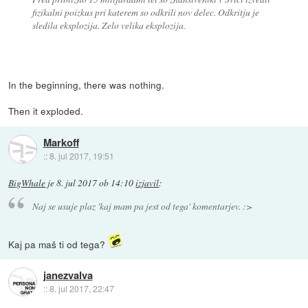
fizikalni poizkus pri katerem so odkrili nov delec. Odkritju je
sledila eksplozija. Zelo velika eksplozija.
In the beginning, there was nothing.
Then it exploded.
Markoff
::
8. jul 2017, 19:51
BigWhale
je
8. jul 2017 ob 14:10
izjavil
:
Naj se usuje plaz 'kaj mam pa jest od tega' komentarjev. :>
Kaj pa maš ti od tega?
janezvalva
::
8. jul 2017, 22:47