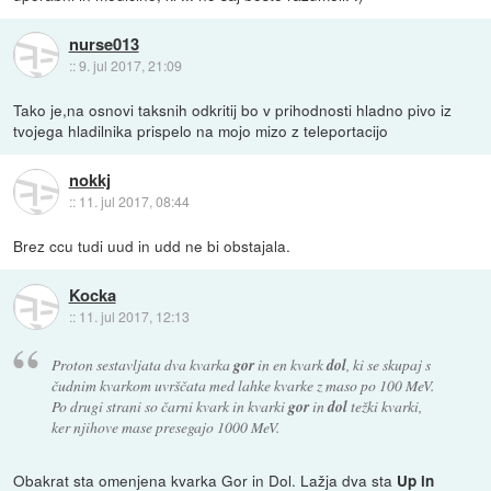
nurse013
::
9. jul 2017, 21:09
Tako je,na osnovi taksnih odkritij bo v prihodnosti hladno pivo iz
tvojega hladilnika prispelo na mojo mizo z teleportacijo
nokkj
::
11. jul 2017, 08:44
Brez ccu tudi uud in udd ne bi obstajala.
Kocka
::
11. jul 2017, 12:13
Proton sestavljata dva kvarka
gor
in en kvark
dol
, ki se skupaj s
čudnim kvarkom uvrščata med lahke kvarke z maso po 100 MeV.
Po drugi strani so čarni kvark in kvarki
gor
in
dol
težki kvarki,
ker njihove mase presegajo 1000 MeV.
Obakrat sta omenjena kvarka Gor in Dol. Lažja dva sta
Up in