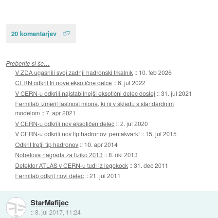
20 komentarjev
Preberite si še…
V ZDA ugasnili svoj zadnji hadronski trkalnik
::
10. feb 2026
CERN odkril tri nove eksotične delce
::
6. jul 2022
V CERN-u odkrili najstabilnejši eksotični delec doslej
::
31. jul 2021
Fermilab izmeril lastnost miona, ki ni v skladu s standardnim
modelom
::
7. apr 2021
V CERN-u odkrili nov eksotičen delec
::
2. jul 2020
V CERN-u odkrili nov tip hadronov: pentakvark!
::
15. jul 2015
Odkrit tretji tip hadronov
::
10. apr 2014
Nobelova nagrada za fiziko 2013
::
8. okt 2013
Detektor ATLAS v CERN-u tudi iz legokock
::
31. dec 2011
Fermilab odkril novi delec
::
21. jul 2011
StarMafijec
::
8. jul 2017, 11:24