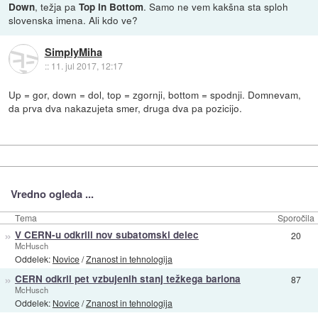
, težja pa
. Samo ne vem kakšna sta sploh
Down
Top in Bottom
slovenska imena. Ali kdo ve?
SimplyMiha
::
11. jul 2017, 12:17
Up = gor, down = dol, top = zgornji, bottom = spodnji. Domnevam,
da prva dva nakazujeta smer, druga dva pa pozicijo.
Vredno ogleda ...
Tema
Sporočila
»
V CERN-u odkrili nov subatomski delec
20
McHusch
Oddelek:
Novice
/
Znanost in tehnologija
»
CERN odkril pet vzbujenih stanj težkega bariona
87
McHusch
Oddelek:
Novice
/
Znanost in tehnologija