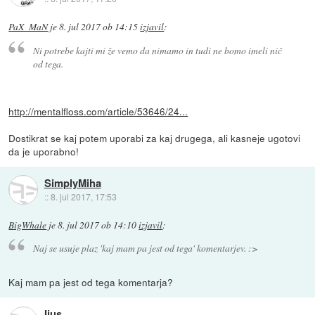
PaX_MaN
je
8. jul 2017 ob 14:15
izjavil
:
Ni potrebe kajti mi že vemo da nimamo in tudi ne bomo imeli nič
od tega.
http://mentalfloss.com/article/53646/24...
Dostikrat se kaj potem uporabi za kaj drugega, ali kasneje ugotovi
da je uporabno!
SimplyMiha
::
8. jul 2017, 17:53
BigWhale
je
8. jul 2017 ob 14:10
izjavil
:
Naj se usuje plaz 'kaj mam pa jest od tega' komentarjev. :>
Kaj mam pa jest od tega komentarja?
Ijus