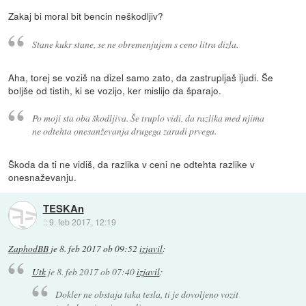
Zakaj bi moral bit bencin neškodljiv?
Stane kukr stane, se ne obremenjujem s ceno litra dizla.
Aha, torej se voziš na dizel samo zato, da zastrupljaš ljudi. Še
boljše od tistih, ki se vozijo, ker mislijo da šparajo.
Po moji sta oba škodljiva. Še truplo vidi, da razlika med njima
ne odtehta onesanževanja drugega zaradi prvega.
Škoda da ti ne vidiš, da razlika v ceni ne odtehta razlike v
onesnaževanju.
TESKAn
::
9. feb 2017, 12:19
ZaphodBB
je
8. feb 2017 ob 09:52
izjavil
:
Utk
je
8. feb 2017 ob 07:40
izjavil
:
Dokler ne obstaja taka tesla, ti je dovoljeno vozit