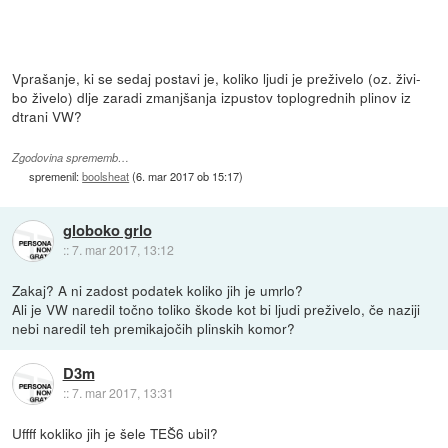
Vprašanje, ki se sedaj postavi je, koliko ljudi je preživelo (oz. živi-
bo živelo) dlje zaradi zmanjšanja izpustov toplogrednih plinov iz
dtrani VW?
Zgodovina sprememb…
spremenil:
boolsheat
(
6. mar 2017 ob 15:17
)
globoko grlo
::
7. mar 2017, 13:12
Zakaj? A ni zadost podatek koliko jih je umrlo?
Ali je VW naredil točno toliko škode kot bi ljudi preživelo, če naziji
nebi naredil teh premikajočih plinskih komor?
D3m
::
7. mar 2017, 13:31
Uffff kokliko jih je šele TEŠ6 ubil?