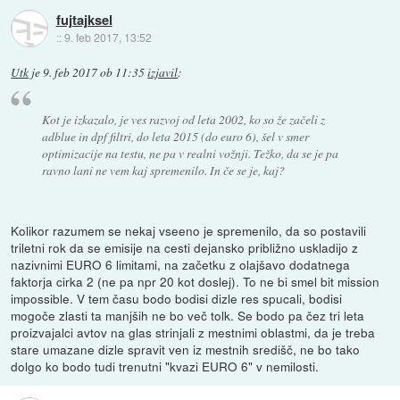
fujtajksel
::
9. feb 2017, 13:52
Utk
je
9. feb 2017 ob 11:35
izjavil
:
Kot je izkazalo, je ves razvoj od leta 2002, ko so že začeli z
adblue in dpf filtri, do leta 2015 (do euro 6), šel v smer
optimizacije na testu, ne pa v realni vožnji. Težko, da se je pa
ravno lani ne vem kaj spremenilo. In če se je, kaj?
Kolikor razumem se nekaj vseeno je spremenilo, da so postavili
triletni rok da se emisije na cesti dejansko približno uskladijo z
nazivnimi EURO 6 limitami, na začetku z olajšavo dodatnega
faktorja cirka 2 (ne pa npr 20 kot doslej). To ne bi smel bit mission
impossible. V tem času bodo bodisi dizle res spucali, bodisi
mogoče zlasti ta manjših ne bo več tolk. Se bodo pa čez tri leta
proizvajalci avtov na glas strinjali z mestnimi oblastmi, da je treba
stare umazane dizle spravit ven iz mestnih središč, ne bo tako
dolgo ko bodo tudi trenutni "kvazi EURO 6" v nemilosti.