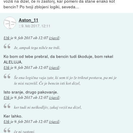
voziš na dizel, če ni zastonj, kar pomeni da stane enako kot
bencin? Po tvoji zblojeni logiki, seveda...
Aston_11
::
9. feb 2017, 12:11
Utk
je
9. feb 2017 ob 12:07
izjavil
:
Je, ampak tega nihče ne trdi.
Ko bom od tebe prebral, da bencin tudi škoduje, bom rekel
ALELUJA.
Utk
je
9. feb 2017 ob 12:07
izjavil
:
Še ena logična vaja zate, ki sem ti jo že trikrat postavu, pa mi je
še nisi razrešil. Če je bencin isti kot dizel,
Isto sranje, drugo pakovanje.
Utk
je
9. feb 2017 ob 12:07
izjavil
:
ker tudi ni neškodljiv, zakaj voziš na dizel,
Ker lahko.
Utk
je
9. feb 2017 ob 12:07
izjavil
:
če ni zastonj,