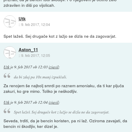
zdravilen in diši po vijolicah.
Utk
::
9. feb 2017, 12:04
Spet lažeš. Sej drugače kot z lažjo se dizla ne da zagovarjat.
Aston_11
::
9. feb 2017, 12:05
Utk
je
9. feb 2017 ob 12:03
izjavil
:
da bi zdaj pa 10x manj izpuščali.
Za renojem še najbolj smrdi po raznem amoniaku, da ti kar pljuča
zakuri, ko gre mimo. Toliko je neškodljiv.
Utk
je
9. feb 2017 ob 12:04
izjavil
:
Spet lažeš. Sej drugače kot z lažjo se dizla ne da zagovarjat.
Seveda, trditi, da je bencin koristen, pa ni laž. Oziroma zavajati, da
bencin ni škodljiv, ker dizel je.