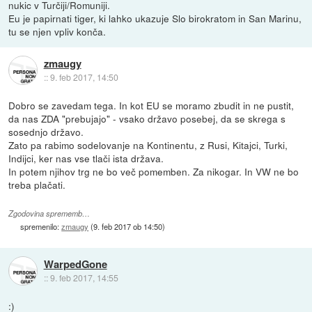
nukic v Turčiji/Romuniji.
Eu je papirnati tiger, ki lahko ukazuje Slo birokratom in San Marinu,
tu se njen vpliv konča.
zmaugy
::
9. feb 2017, 14:50
Dobro se zavedam tega. In kot EU se moramo zbudit in ne pustit,
da nas ZDA "prebujajo" - vsako državo posebej, da se skrega s
sosednjo državo.
Zato pa rabimo sodelovanje na Kontinentu, z Rusi, Kitajci, Turki,
Indijci, ker nas vse tlači ista država.
In potem njihov trg ne bo več pomemben. Za nikogar. In VW ne bo
treba plačati.
Zgodovina sprememb…
spremenilo:
zmaugy
(
9. feb 2017 ob 14:50
)
WarpedGone
::
9. feb 2017, 14:55
:)