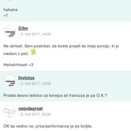
hahaha
+1
D3m
::
5. mar 2017, 19:35
Ne skrbeti. Sem poskrbel, da boste prejeli še mojo porcijo, ki jo
mečem v peč.
Hahahhhaah +3
Invictus
::
5. mar 2017, 19:58
Prodat desno ledvico za korejca ali francoza je pa O.K.?
nejodagreat
::
5. mar 2017, 20:34
OK še vedno ne, price/performance je pa boljše.