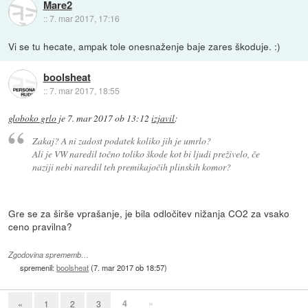
Mare2
::
7. mar 2017, 17:16
Vi se tu hecate, ampak tole onesnaženje baje zares škoduje. :)
boolsheat
::
7. mar 2017, 18:55
globoko grlo
je
7. mar 2017 ob 13:12
izjavil
:
Zakaj? A ni zadost podatek koliko jih je umrlo?
Ali je VW naredil točno toliko škode kot bi ljudi preživelo, če
naziji nebi naredil teh premikajočih plinskih komor?
Gre se za širše vprašanje, je bila odločitev nižanja CO2 za vsako
ceno pravilna?
Zgodovina sprememb…
spremenil:
boolsheat
(
7. mar 2017 ob 18:57
)
4
»
«
1
2
3