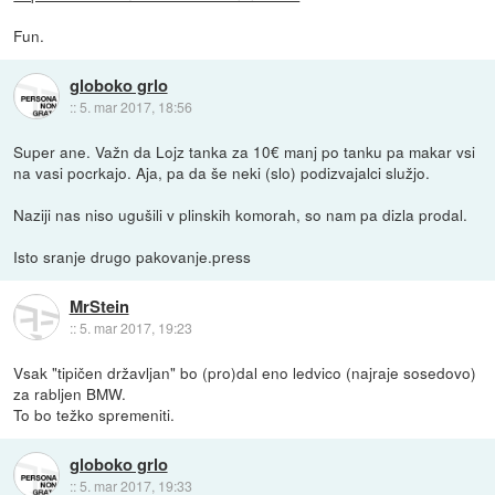
Fun.
globoko grlo
::
5. mar 2017, 18:56
Super ane. Važn da Lojz tanka za 10€ manj po tanku pa makar vsi
na vasi pocrkajo. Aja, pa da še neki (slo) podizvajalci služjo.
Naziji nas niso ugušili v plinskih komorah, so nam pa dizla prodal.
Isto sranje drugo pakovanje.press
MrStein
::
5. mar 2017, 19:23
Vsak "tipičen državljan" bo (pro)dal eno ledvico (najraje sosedovo)
za rabljen BMW.
To bo težko spremeniti.
globoko grlo
::
5. mar 2017, 19:33