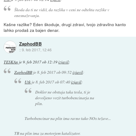
Škoda da ti ne vidiš, da razlika v ceni ne odtehta razlike v
onesnaževanju.
Kašne razlike? Eden škoduje, drugi zdravi, tvojo zdravilno kanto
lahko prodaš za bajen denar.
ZaphodBB
::
9. feb 2017, 12:46
TESKAn
je
9. feb 2017 ob 12:19
izjavil
:
ZaphodBB
je
8. feb 2017 ob 09:52
izjavil
:
Utk
je
8. feb 2017 ob 07:40
izjavil
:
Dokler ne obstaja taka tesla, ti je
dovoljeno vozit turbobencinarja na
plin.
Turbobencinar na plin ima ravno tako NOx težave...
TB na plin ima za motorjem katalizator.