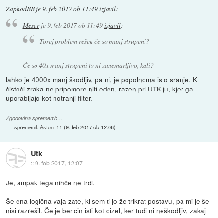
ZaphodBB
je
9. feb 2017 ob 11:49
izjavil
:
Mesar
je
9. feb 2017 ob 11:49
izjavil
:
Torej problem rešen če so manj strupeni?
Če so 40x manj strupeni to ni zanemarljivo, kali?
lahko je 4000x manj škodljiv, pa ni, je popolnoma isto sranje. K
čistoči zraka ne pripomore niti eden, razen pri UTK-ju, kjer ga
uporabljajo kot notranji filter.
Zgodovina sprememb…
spremenil:
Aston_11
(
9. feb 2017 ob 12:06
)
Utk
::
9. feb 2017, 12:07
Je, ampak tega nihče ne trdi.
Še ena logična vaja zate, ki sem ti jo že trikrat postavu, pa mi je še
nisi razrešil. Če je bencin isti kot dizel, ker tudi ni neškodljiv, zakaj