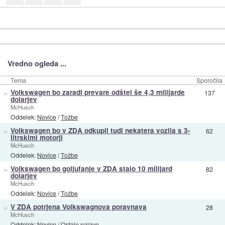
Vredno ogleda ...
Tema
Sporočila
»
Volkswagen bo zaradi prevare odštel še 4,3 milijarde
137
dolarjev
McHusch
Oddelek:
Novice
/
Tožbe
»
Volkswagen bo v ZDA odkupil tudi nekatera vozila s 3-
62
litrskimi motorji
McHusch
Oddelek:
Novice
/
Tožbe
»
Volkswagen bo goljufanje v ZDA stalo 10 milijard
82
dolarjev
McHusch
Oddelek:
Novice
/
Tožbe
»
V ZDA potrjena Volkswagnova poravnava
28
McHusch
Oddelek:
Novice
/
Ostale najave