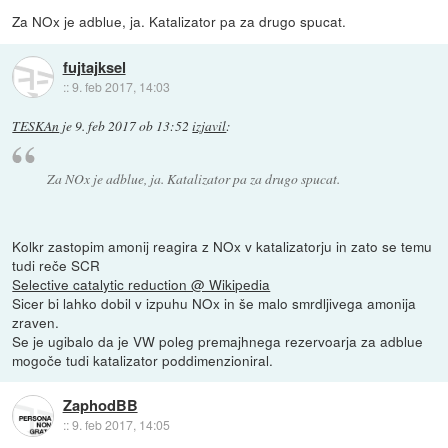
Za NOx je adblue, ja. Katalizator pa za drugo spucat.
fujtajksel
::
9. feb 2017, 14:03
TESKAn
je
9. feb 2017 ob 13:52
izjavil
:
Za NOx je adblue, ja. Katalizator pa za drugo spucat.
Kolkr zastopim amonij reagira z NOx v katalizatorju in zato se temu
tudi reče SCR
Selective catalytic reduction @ Wikipedia
Sicer bi lahko dobil v izpuhu NOx in še malo smrdljivega amonija
zraven.
Se je ugibalo da je VW poleg premajhnega rezervoarja za adblue
mogoče tudi katalizator poddimenzioniral.
ZaphodBB
::
9. feb 2017, 14:05