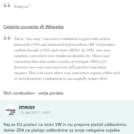
Zakaj ne?
Catalytic converter @ Wikipedia
These "two-way" converters combined oxygen with carbon
monoxide (CO) and unburned hydrocarbons (HC) to produce
carbon dioxide (CO2) and water (H2O). In 1981, two-way
catalytic converters were rendered obsolete by "three-way"
converters that also reduce oxides of nitrogen (NOx);[1]
however, two-way converters are still used for lean-burn
engines. This is because three-way-converters require either rich
or stoichiometric combustion to successfully reduce NOx.
Rich combustion - večja poraba.
zmaugy
::
9. feb 2017, 14:41
Naj se EU postavi na stran VW in mu prepove plačati odškodnino,
dokler ZDA ne plačajo odškodnine za svoje nelegalne vojaške