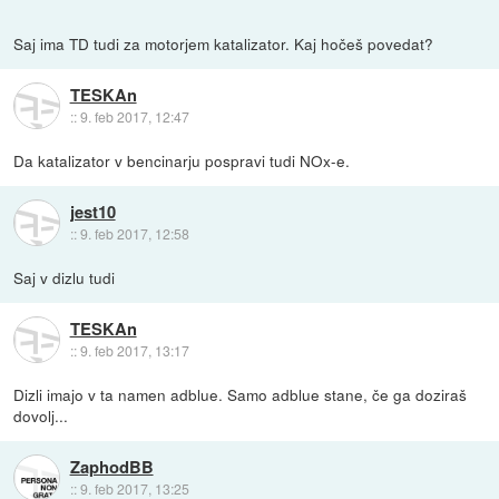
Saj ima TD tudi za motorjem katalizator. Kaj hočeš povedat?
TESKAn
::
9. feb 2017, 12:47
Da katalizator v bencinarju pospravi tudi NOx-e.
jest10
::
9. feb 2017, 12:58
Saj v dizlu tudi
TESKAn
::
9. feb 2017, 13:17
Dizli imajo v ta namen adblue. Samo adblue stane, če ga doziraš
dovolj...
ZaphodBB
::
9. feb 2017, 13:25