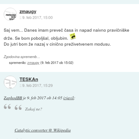
zmaugy
::
9. feb 2017, 15:00
Saj vem... Danes imam preveč časa in napad naivno pravičniške
drže. Se bom poboljšal, obljubim.
Do jutri bom že nazaj v cinično preživetvenem modusu.
Zgodovina sprememb…
spremenilo:
zmaugy
(
9. feb 2017 ob 15:02
)
TESKAn
::
9. feb 2017, 15:29
ZaphodBB
je
9. feb 2017 ob 14:05
izjavil
:
Zakaj ne?
Catalytic converter @ Wikipedia