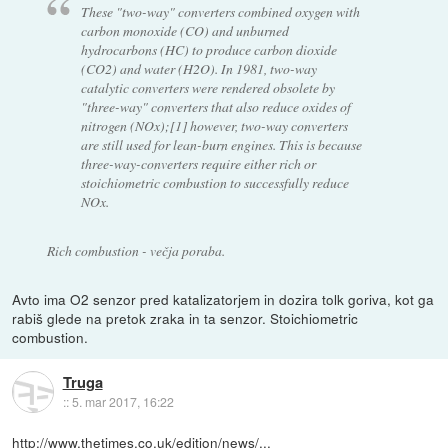
These "two-way" converters combined oxygen with
carbon monoxide (CO) and unburned
hydrocarbons (HC) to produce carbon dioxide
(CO2) and water (H2O). In 1981, two-way
catalytic converters were rendered obsolete by
"three-way" converters that also reduce oxides of
nitrogen (NOx);[1] however, two-way converters
are still used for lean-burn engines. This is because
three-way-converters require either rich or
stoichiometric combustion to successfully reduce
NOx.
Rich combustion - večja poraba.
Avto ima O2 senzor pred katalizatorjem in dozira tolk goriva, kot ga
rabiš glede na pretok zraka in ta senzor. Stoichiometric
combustion.
Truga
::
5. mar 2017, 16:22
http://www.thetimes.co.uk/edition/news/...