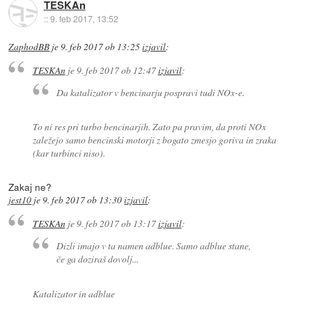
TESKAn
::
9. feb 2017, 13:52
ZaphodBB
je
9. feb 2017 ob 13:25
izjavil
:
TESKAn
je
9. feb 2017 ob 12:47
izjavil
:
Da katalizator v bencinarju pospravi tudi NOx-e.
To ni res pri turbo bencinarjih. Zato pa pravim, da proti NOx
zaležejo samo bencinski motorji z bogato zmesjo goriva in zraka
(kar turbinci niso).
Zakaj ne?
jest10
je
9. feb 2017 ob 13:30
izjavil
:
TESKAn
je
9. feb 2017 ob 13:17
izjavil
:
Dizli imajo v ta namen adblue. Samo adblue stane,
če ga doziraš dovolj...
Katalizator in adblue