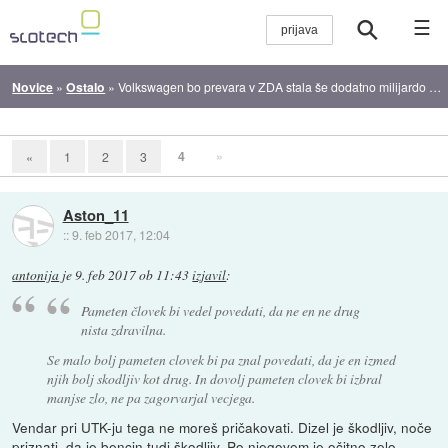
☰
Novice
»
Ostalo
»
Volkswagen bo prevara v ZDA stala še dodatno milijardo dolarjev
4
»
«
1
2
3
Aston_11
::
9. feb 2017, 12:04
antonija
je
9. feb 2017 ob 11:43
izjavil
:
Pameten človek bi vedel povedati, da ne en ne drug
nista zdravilna.
Se malo bolj pameten clovek bi pa znal povedati, da je en izmed
njih bolj skodljiv kot drug. In dovolj pameten clovek bi izbral
manjse zlo, ne pa zagorvarjal vecjega.
Vendar pri UTK-ju tega ne moreš pričakovati. Dizel je škodljiv, noče
priznati, da je bencin tudi škodljiv. Po njegovem je očitno zelo