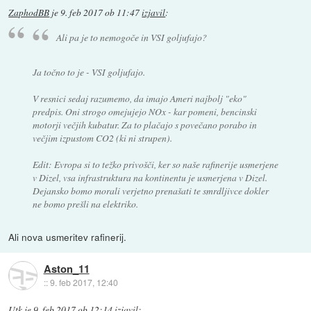
ZaphodBB
je
9. feb 2017 ob 11:47
izjavil
:
Ali pa je to nemogoče in VSI goljufajo?
Ja točno to je - VSI goljufajo.
V resnici sedaj razumemo, da imajo Ameri najbolj "eko"
predpis. Oni strogo omejujejo NOx - kar pomeni, bencinski
motorji večjih kubatur. Za to plačajo s povečano porabo in
večjim izpustom CO2 (ki ni strupen).
Edit: Evropa si to težko privošči, ker so naše rafinerije usmerjene
v Dizel, vsa infrastruktura na kontinentu je usmerjena v Dizel.
Dejansko bomo morali verjetno prenašati te smrdljivce dokler
ne bomo prešli na elektriko.
Ali nova usmeritev rafinerij.
Aston_11
::
9. feb 2017, 12:40
Utk
je
9. feb 2017 ob 12:14
izjavil
: