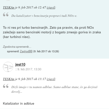
TESKAn
je
9. feb 2017 ob 12:47
izjavil
:
Da katalizator v bencinarju pospravi tudi NOx-e.
To ni res pri turbo bencinarjih. Zato pa pravim, da proti NOx
zaležejo samo bencinski motorji z bogato zmesjo goriva in zraka
(kar turbinci niso).
Zgodovina sprememb…
spremenil:
ZaphodBB
(
9. feb 2017 ob 13:26
)
jest10
::
9. feb 2017, 13:30
TESKAn
je
9. feb 2017 ob 13:17
izjavil
:
Dizli imajo v ta namen adblue. Samo adblue stane, če ga doziraš
dovolj...
Katalizator in adblue