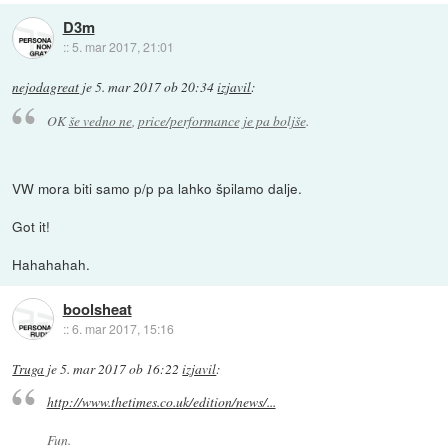
D3m
::
5. mar 2017, 21:01
nejodagreat
je
5. mar 2017 ob 20:34
izjavil
:
OK
še vedno ne
,
price/performance je pa boljše
.
VW mora biti samo p/p pa lahko špilamo dalje.
Got it!
Hahahahah.
boolsheat
::
6. mar 2017, 15:16
Truga
je
5. mar 2017 ob 16:22
izjavil
:
http://www.thetimes.co.uk/edition/news/...
Fun.