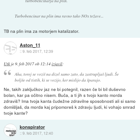
turbobencinarja na plin.
Turbobencinar na plin ima ravno tako NOx težave...
TB na plin ima za motorjem katalizator.
Aston_11
::
9. feb 2017, 12:39
Utk
je
9. feb 2017 ob 12:14
izjavil
:
Aha, torej se voziš na dizel samo zato, da zastrupljaš ljudi. Še
boljše od tistih, ki se vozijo, ker mislijo da šparajo.
Ne, takih zaključkov jaz ne bi potegnil, razen če bi bil duševno
bolan, kar pa očitno nisem. Buča, a ti jih s tvojo kanto morda
zdraviš? Ima tvoja kanta čudežne zdravilne sposobnosti ali si samo
domišljaš, da morda kaj pripomoreš k zdravju ljudi, ki vohajo smrad
tvoje kante?
konspirator
::
9. feb 2017, 12:40