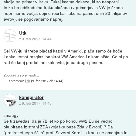
akcije na primer v Iraku. Tukaj imamo dokaze, ki so nesporni.
In ko bo odškodnina Iraku plačana (v primerjavi s VW je škoda
neprimerno večja, dejmo reči kar tako na pamet enih 20 trilijonov
evrov), se pogovarjamo naprej.
Utk
::
9. feb 2017, 14:44
Sej VW-ju ni treba plačati kazni v Ameriki, plača samo če hoče.
Lahko komot razglasi bankrot VW America i nikom ništa. Če bi pa
rad še kdaj prodal tam kak avto, je pa druga pesem.
Zgodovina sprememb…
spremenil:
Utk
(
9. feb 2017 ob 14:44
)
konspirator
::
9. feb 2017, 14:46
zmaugy
Se ti zavedaš, da je 72 let ko po koncu ww2 Eu še vedno
okupirana iz strani ZDA (vojaške baze Zda v Evropi) ? Da
"protiraketnega ščita" proti Severni Koreji in Iranu ne omenjam.In