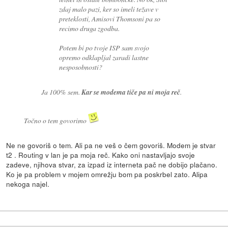
zdaj malo pazi, ker so imeli težave v
preteklosti, Amisovi Thomsoni pa so
recimo druga zgodba.
Potem bi po tvoje ISP sam svojo
opremo odklapljal zaradi lastne
nesposobnosti?
Ja 100% sem.
Kar se modema tiče pa ni moja reč
.
Točno o tem govorimo
Ne ne govoriš o tem. Ali pa ne veš o čem govoriš. Modem je stvar
t2 . Routing v lan je pa moja reč. Kako oni nastavljajo svoje
zadeve, njihova stvar, za izpad iz interneta pač ne dobijo plačano.
Ko je pa problem v mojem omrežju bom pa poskrbel zato. Alipa
nekoga najel.