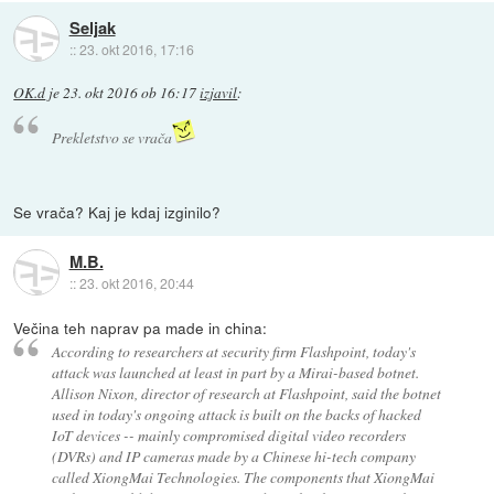
Seljak
::
23. okt 2016, 17:16
OK.d
je
23. okt 2016 ob 16:17
izjavil
:
Prekletstvo se vrača
Se vrača? Kaj je kdaj izginilo?
M.B.
::
23. okt 2016, 20:44
Večina teh naprav pa made in china:
According to researchers at security firm Flashpoint, today's
attack was launched at least in part by a Mirai-based botnet.
Allison Nixon, director of research at Flashpoint, said the botnet
used in today's ongoing attack is built on the backs of hacked
IoT devices -- mainly compromised digital video recorders
(DVRs) and IP cameras made by a Chinese hi-tech company
called XiongMai Technologies. The components that XiongMai