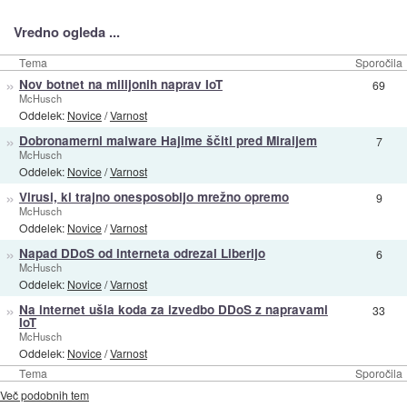
Vredno ogleda ...
Tema
Sporočila
»
Nov botnet na milijonih naprav IoT
69
McHusch
Oddelek:
Novice
/
Varnost
»
Dobronamerni malware Hajime ščiti pred Miraijem
7
McHusch
Oddelek:
Novice
/
Varnost
»
Virusi, ki trajno onesposobijo mrežno opremo
9
McHusch
Oddelek:
Novice
/
Varnost
»
Napad DDoS od interneta odrezal Liberijo
6
McHusch
Oddelek:
Novice
/
Varnost
»
Na internet ušla koda za izvedbo DDoS z napravami
33
IoT
McHusch
Oddelek:
Novice
/
Varnost
Tema
Sporočila
Več podobnih tem