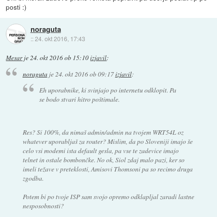
posti :)
noraguta
::
24. okt 2016, 17:43
Mesar
je
24. okt 2016 ob 15:10
izjavil
:
noraguta
je
24. okt 2016 ob 09:17
izjavil
:
Eh uporabnike, ki svinjajo po internetu odklopit. Pa
se bodo stvari hitro poštimale.
Res? Si 100%, da nimaš admin/admin na tvojem WRT54L oz
whatever uporabljaš za router? Mislim, da po Sloveniji imajo še
celo vsi modemi ista default gesla, pa vse te zadevice imajo
telnet in ostale bombončke. No ok, Siol zdaj malo pazi, ker so
imeli težave v preteklosti, Amisovi Thomsoni pa so recimo druga
zgodba.
Potem bi po tvoje ISP sam svojo opremo odklapljal zaradi lastne
nesposobnosti?