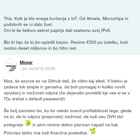
This. Kolk je blo enega kurčenja z IoT. Od Atmela, Microchipa in
podobnih se ni dalo žvet.
Oni bi še listkom sekret papirja dali vsakemu svoj IPv6.
Blo bi fajn če bi jim opizdili kazen. Recimo €500 po izdelku, krat
recimo deset milijonov in bo hitro red.
Mesar
::
24. okt 2016, 02:26
Nice, še source so na Github dali, že vidim kaj sledi. V bistvu je
zadeva tok simple in genialna, da boh pomagaj in koliko novih
vprašanj in možnosti odpira (če dejansko pomisliš kje vse si se v
ITju srečal z default passwordi).
Še bolj zanimivo bo, ko bo nekdo ocenil profitabilnost tega, glede
na to, da to odpira (preprosto) možnost, da tudi ceu OVH dol
potegnejo
in ahm recimo dobro planiran napad na kak
Poloniex lahko ima tudi finančne posledice.