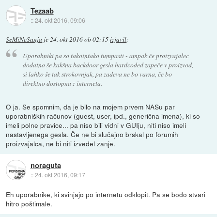
Tezaab
::
24. okt 2016, 09:06
SeMiNeSanja
je
24. okt 2016 ob 02:15
izjavil
:
Uporabniki pa so takointako tumpasti - ampak če proizvajalec
dodatno še kakšna backdoor gesla hardcoded zapeče v proizvod,
si lahko še tak strokovnjak, pa zadeva ne bo varna, če bo
direktno dostopna z interneta.
O ja. Se spomnim, da je bilo na mojem prvem NASu par
uporabniških računov (guest, user, ipd., generična imena), ki so
imeli polne pravice... pa niso bili vidni v GUIju, niti niso imeli
nastavljenega gesla. Če ne bi slučajno brskal po forumih
proizvajalca, ne bi niti izvedel zanje.
noraguta
::
24. okt 2016, 09:17
Eh uporabnike, ki svinjajo po internetu odklopit. Pa se bodo stvari
hitro poštimale.