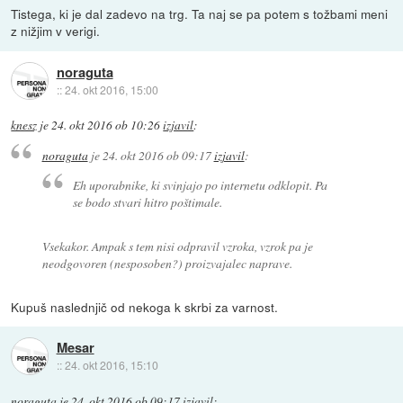
Tistega, ki je dal zadevo na trg. Ta naj se pa potem s tožbami meni
z nižjim v verigi.
noraguta
::
24. okt 2016, 15:00
knesz
je
24. okt 2016 ob 10:26
izjavil
:
noraguta
je
24. okt 2016 ob 09:17
izjavil
:
Eh uporabnike, ki svinjajo po internetu odklopit. Pa
se bodo stvari hitro poštimale.
Vsekakor. Ampak s tem nisi odpravil vzroka, vzrok pa je
neodgovoren (nesposoben?) proizvajalec naprave.
Kupuš naslednjič od nekoga k skrbi za varnost.
Mesar
::
24. okt 2016, 15:10
noraguta
je
24. okt 2016 ob 09:17
izjavil
: