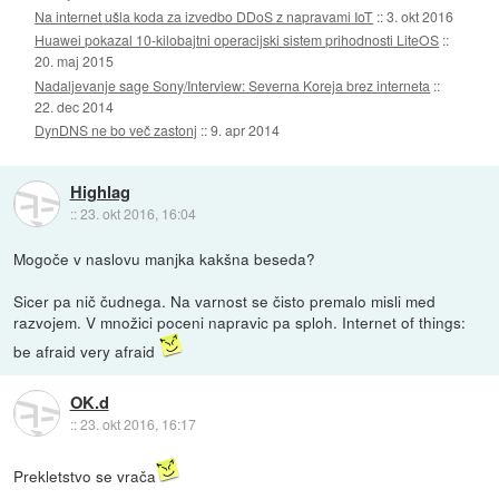
Na internet ušla koda za izvedbo DDoS z napravami IoT
::
3. okt 2016
Huawei pokazal 10-kilobajtni operacijski sistem prihodnosti LiteOS
::
20. maj 2015
Nadaljevanje sage Sony/Interview: Severna Koreja brez interneta
::
22. dec 2014
DynDNS ne bo več zastonj
::
9. apr 2014
Highlag
::
23. okt 2016, 16:04
Mogoče v naslovu manjka kakšna beseda?
Sicer pa nič čudnega. Na varnost se čisto premalo misli med
razvojem. V množici poceni napravic pa sploh. Internet of things:
be afraid very afraid
OK.d
::
23. okt 2016, 16:17
Prekletstvo se vrača