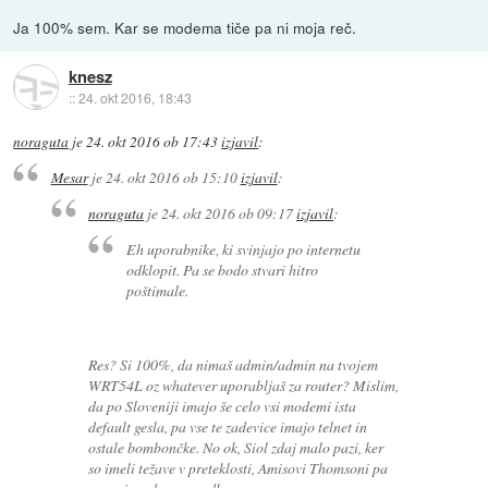
Ja 100% sem. Kar se modema tiče pa ni moja reč.
knesz
::
24. okt 2016, 18:43
noraguta
je
24. okt 2016 ob 17:43
izjavil
:
Mesar
je
24. okt 2016 ob 15:10
izjavil
:
noraguta
je
24. okt 2016 ob 09:17
izjavil
:
Eh uporabnike, ki svinjajo po internetu
odklopit. Pa se bodo stvari hitro
poštimale.
Res? Si 100%, da nimaš admin/admin na tvojem
WRT54L oz whatever uporabljaš za router? Mislim,
da po Sloveniji imajo še celo vsi modemi ista
default gesla, pa vse te zadevice imajo telnet in
ostale bombončke. No ok, Siol zdaj malo pazi, ker
so imeli težave v preteklosti, Amisovi Thomsoni pa