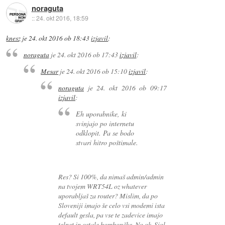
noraguta
::
24. okt 2016, 18:59
knesz
je
24. okt 2016 ob 18:43
izjavil
:
noraguta
je
24. okt 2016 ob 17:43
izjavil
:
Mesar
je
24. okt 2016 ob 15:10
izjavil
:
noraguta
je
24. okt 2016 ob 09:17
izjavil
:
Eh uporabnike, ki
svinjajo po internetu
odklopit. Pa se bodo
stvari hitro poštimale.
Res? Si 100%, da nimaš admin/admin
na tvojem WRT54L oz whatever
uporabljaš za router? Mislim, da po
Sloveniji imajo še celo vsi modemi ista
default gesla, pa vse te zadevice imajo
telnet in ostale bombončke. No ok, Siol