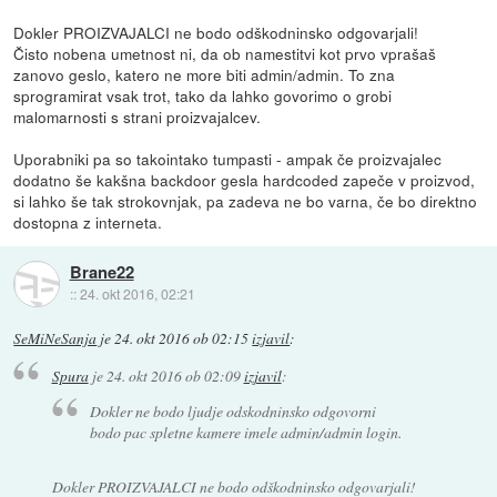
Dokler PROIZVAJALCI ne bodo odškodninsko odgovarjali!
Čisto nobena umetnost ni, da ob namestitvi kot prvo vprašaš
zanovo geslo, katero ne more biti admin/admin. To zna
sprogramirat vsak trot, tako da lahko govorimo o grobi
malomarnosti s strani proizvajalcev.
Uporabniki pa so takointako tumpasti - ampak če proizvajalec
dodatno še kakšna backdoor gesla hardcoded zapeče v proizvod,
si lahko še tak strokovnjak, pa zadeva ne bo varna, če bo direktno
dostopna z interneta.
Brane22
::
24. okt 2016, 02:21
SeMiNeSanja
je
24. okt 2016 ob 02:15
izjavil
:
Spura
je
24. okt 2016 ob 02:09
izjavil
:
Dokler ne bodo ljudje odskodninsko odgovorni
bodo pac spletne kamere imele admin/admin login.
Dokler PROIZVAJALCI ne bodo odškodninsko odgovarjali!