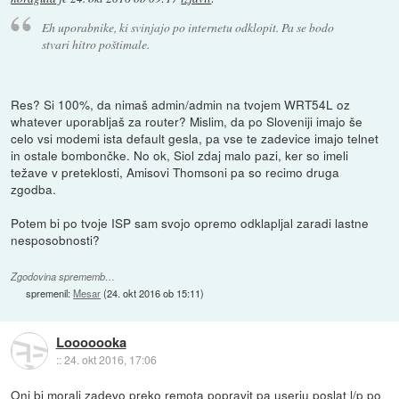
Eh uporabnike, ki svinjajo po internetu odklopit. Pa se bodo
stvari hitro poštimale.
Res? Si 100%, da nimaš admin/admin na tvojem WRT54L oz
whatever uporabljaš za router? Mislim, da po Sloveniji imajo še
celo vsi modemi ista default gesla, pa vse te zadevice imajo telnet
in ostale bombončke. No ok, Siol zdaj malo pazi, ker so imeli
težave v preteklosti, Amisovi Thomsoni pa so recimo druga
zgodba.
Potem bi po tvoje ISP sam svojo opremo odklapljal zaradi lastne
nesposobnosti?
Zgodovina sprememb…
spremenil:
Mesar
(
24. okt 2016 ob 15:11
)
Looooooka
::
24. okt 2016, 17:06
Oni bi morali zadevo preko remota popravit pa userju poslat l/p po