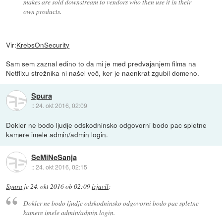
makes are sold downstream to vendors who then use it in their
own products.
Vir:
KrebsOnSecurity
Sam sem zaznal edino to da mi je med predvajanjem filma na
Netflixu strežnika ni našel več, ker je naenkrat zgubil domeno.
Spura
::
24. okt 2016, 02:09
Dokler ne bodo ljudje odskodninsko odgovorni bodo pac spletne
kamere imele admin/admin login.
SeMiNeSanja
::
24. okt 2016, 02:15
Spura
je
24. okt 2016 ob 02:09
izjavil
:
Dokler ne bodo ljudje odskodninsko odgovorni bodo pac spletne
kamere imele admin/admin login.