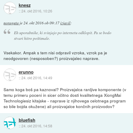
knesz
::
24. okt 2016, 10:26
noraguta
je
24. okt 2016 ob 09:17
izjavil
:
Eh uporabnike, ki svinjajo po internetu odklopit. Pa se bodo
stvari hitro poštimale.
Vsekakor. Ampak s tem nisi odpravil vzroka, vzrok pa je
neodgovoren (nesposoben?) proizvajalec naprave.
erunno
::
24. okt 2016, 14:49
Samo koga boš pa kaznoval? Proizvajalca ranljive komponente (v
temu primeru poceni in sicer očitno dosti kvalitetnega XiongMai
Technologiesiz kitajske - naprave iz njihovega celotnega program
so bile bojda okužene) ali proizvajalce končnih proizvodov?
bluefish
::
24. okt 2016, 14:58