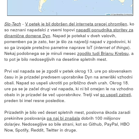
-
V petek je bil dobršen del interneta precej ohromljen
, ko
Slo-Tech
so neznani napadalci z vsemi topovi
napadli ponudnika storitev za
dinamične domene Dyn
. Napad je potekal v dveh valovih,
pomemben pa je zato, ker je šlo za največji napad v zgodovini, ki
so ga izvajale pretežno pametne naprave IoT (
).
internet of things
Nekaj podobnega se je minuli mesec
zgodilo tudi Brianu Krebsu
, a
to pot je bilo nedosegljivih na desetine spletnih mest.
Prvi val napada se je zgodil v petek okrog 13. ure po slovenskem
času in je prizadel predvsem uporabnike Dyn na ameriški vzhodni
obali. Napad so uspeli ukrotiti po približno dveh urah. Okrog 18.
ure pa se je začel drugi val napada, ki ni bil omejen le na vzhodno
obalo in je prizadel še več uporabnikov. Tretji val
so uspeli zatreti
,
preden bi imel resne posledice.
Prizadetih je bilo več deset spletnih mest, poslovna škoda zaradi
prekinitve poslovanja
pa naj bi znašala
dobrih 100 milijonov
dolarjev. Nedosegljive so bile strani, kot so Github, PayPal, HBO
Now, Spotify, Reddit, Twitter in druge.