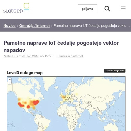
☰
Novice
»
Omrežja / internet
»
Pametne naprave IoT čedalje pogosteje vektor napadov
Pametne naprave IoT čedalje pogosteje vektor
napadov
Matej Huš
::
23. okt 2016
ob 15:58
Omrežja / internet