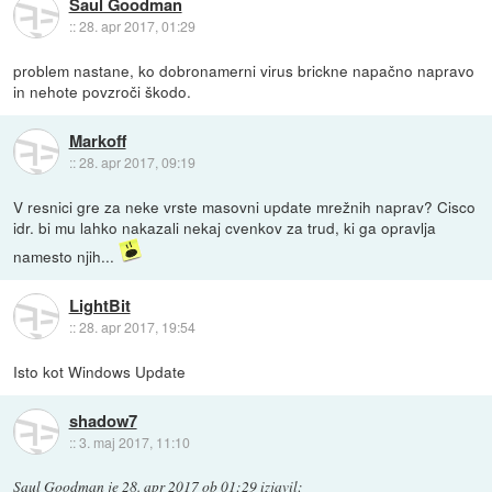
Saul Goodman
::
28. apr 2017, 01:29
problem nastane, ko dobronamerni virus brickne napačno napravo
in nehote povzroči škodo.
Markoff
::
28. apr 2017, 09:19
V resnici gre za neke vrste masovni update mrežnih naprav? Cisco
idr. bi mu lahko nakazali nekaj cvenkov za trud, ki ga opravlja
namesto njih...
LightBit
::
28. apr 2017, 19:54
Isto kot Windows Update
shadow7
::
3. maj 2017, 11:10
Saul Goodman
je
28. apr 2017 ob 01:29
izjavil
: