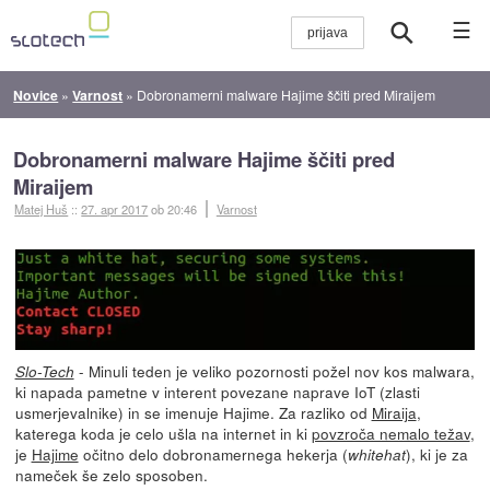
☰
Novice
»
Varnost
»
Dobronamerni malware Hajime ščiti pred Miraijem
Dobronamerni malware Hajime ščiti pred
Miraijem
Matej Huš
::
27. apr 2017
ob 20:46
Varnost
- Minuli teden je veliko pozornosti požel nov kos malwara,
Slo-Tech
ki napada pametne v interent povezane naprave IoT (zlasti
usmerjevalnike) in se imenuje Hajime. Za razliko od
Miraija
,
katerega koda je celo ušla na internet in ki
povzroča nemalo težav
,
je
Hajime
očitno delo dobronamernega hekerja (
), ki je za
whitehat
nameček še zelo sposoben.