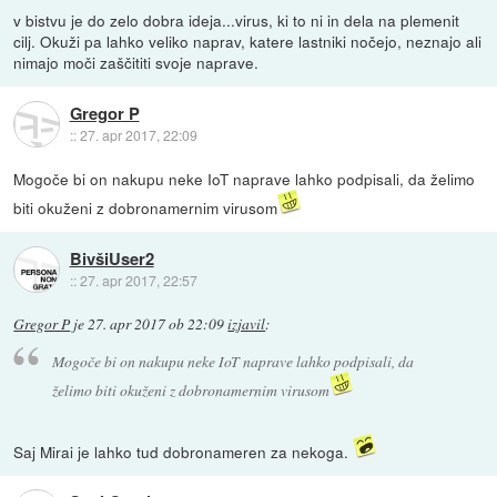
v bistvu je do zelo dobra ideja...virus, ki to ni in dela na plemenit
cilj. Okuži pa lahko veliko naprav, katere lastniki nočejo, neznajo ali
nimajo moči zaščititi svoje naprave.
Gregor P
::
27. apr 2017, 22:09
Mogoče bi on nakupu neke IoT naprave lahko podpisali, da želimo
biti okuženi z dobronamernim virusom
BivšiUser2
::
27. apr 2017, 22:57
Gregor P
je
27. apr 2017 ob 22:09
izjavil
:
Mogoče bi on nakupu neke IoT naprave lahko podpisali, da
želimo biti okuženi z dobronamernim virusom
Saj Mirai je lahko tud dobronameren za nekoga.