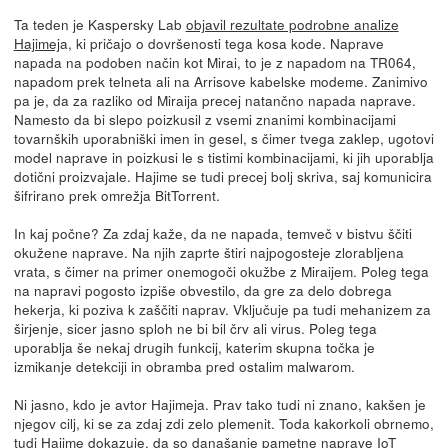
Ta teden je Kaspersky Lab
objavil rezultate podrobne analize
Hajimej
a, ki pričajo o dovršenosti tega kosa kode. Naprave
napada na podoben način kot Mirai, to je z napadom na TR064,
napadom prek telneta ali na Arrisove kabelske modeme. Zanimivo
pa je, da za razliko od Miraija precej natančno napada naprave.
Namesto da bi slepo poizkusil z vsemi znanimi kombinacijami
tovarnških uporabniški imen in gesel, s čimer tvega zaklep, ugotovi
model naprave in poizkusi le s tistimi kombinacijami, ki jih uporablja
dotični proizvajale. Hajime se tudi precej bolj skriva, saj komunicira
šifrirano prek omrežja BitTorrent.
In kaj počne? Za zdaj kaže, da ne napada, temveč v bistvu ščiti
okužene naprave. Na njih zaprte štiri najpogosteje zlorabljena
vrata, s čimer na primer onemogoči okužbe z Miraijem. Poleg tega
na napravi pogosto izpiše obvestilo, da gre za delo dobrega
hekerja, ki poziva k zaščiti naprav. Vključuje pa tudi mehanizem za
širjenje, sicer jasno sploh ne bi bil črv ali virus. Poleg tega
uporablja še nekaj drugih funkcij, katerim skupna točka je
izmikanje detekciji in obramba pred ostalim malwarom.
Ni jasno, kdo je avtor Hajimeja. Prav tako tudi ni znano, kakšen je
njegov cilj, ki se za zdaj zdi zelo plemenit. Toda kakorkoli obrnemo,
tudi Hajime dokazuje, da so današanje pametne naprave IoT