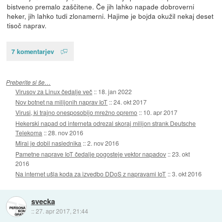
bistveno premalo zaščitene. Če jih lahko napade dobroverni
heker, jih lahko tudi zlonamerni. Hajime je bojda okužil nekaj deset
tisoč naprav.
7 komentarjev
Preberite si še…
Virusov za Linux čedalje več
::
18. jan 2022
Nov botnet na milijonih naprav IoT
::
24. okt 2017
Virusi, ki trajno onesposobijo mrežno opremo
::
10. apr 2017
Hekerski napad od interneta odrezal skoraj milijon strank Deutsche
Telekoma
::
28. nov 2016
Mirai je dobil naslednika
::
2. nov 2016
Pametne naprave IoT čedalje pogosteje vektor napadov
::
23. okt
2016
Na internet ušla koda za izvedbo DDoS z napravami IoT
::
3. okt 2016
svecka
::
27. apr 2017, 21:44