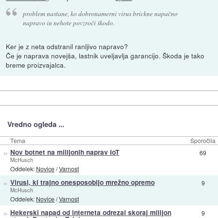
problem nastane, ko dobronamerni virus brickne napačno
napravo in nehote povzroči škodo.
Ker je z neta odstranil ranljivo napravo?
Če je naprava novejša, lastnik uveljavlja garancijo. Škoda je tako
breme proizvajalca.
Vredno ogleda ...
Tema
Sporočila
»
Nov botnet na milijonih naprav IoT
69
McHusch
Oddelek:
Novice
/
Varnost
»
Virusi, ki trajno onesposobijo mrežno opremo
9
McHusch
Oddelek:
Novice
/
Varnost
»
Hekerski napad od interneta odrezal skoraj milijon
9