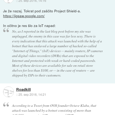
::
25. sep 2016, 14:16
Je že nazaj. Tokrat pod zaščito Project Shield-a.
https://jigsaw.google.com/
In očitno je res šlo za IoT napad:
No, as I reported in the last blog post before my site was
unplugged, the enemy in this case was far less sexy. There is
every indication that this attack was launched with the help of a
botnet that has enslaved a large number of hacked so-called
"Internet of Things," (IoT) devices -- mainly routers, IP cameras
and digital video recorders (DVRs) that are exposed to the
Internet and protected with weak or hard-coded passwords.
Most of these devices are available for sale on retail store
shelves for less than $100, or -- in the case of routers -- are
shipped by ISPs to their customers.
Roadkill
::
25. sep 2016, 14:21
According to a Tweet from OVH founder Octave Klaba, that
attack was launched by a botnet consisting of more than