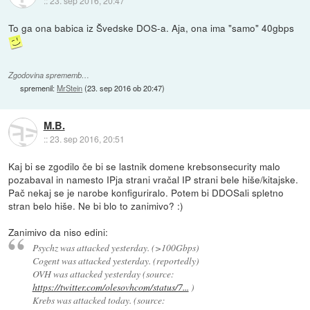
::
23. sep 2016, 20:47
To ga ona babica iz Švedske DOS-a. Aja, ona ima "samo" 40gbps
Zgodovina sprememb…
spremenil:
MrStein
(
23. sep 2016 ob 20:47
)
M.B.
::
23. sep 2016, 20:51
Kaj bi se zgodilo če bi se lastnik domene krebsonsecurity malo
pozabaval in namesto IPja strani vračal IP strani bele hiše/kitajske.
Pač nekaj se je narobe konfiguriralo. Potem bi DDOSali spletno
stran belo hiše. Ne bi blo to zanimivo? :)
Zanimivo da niso edini:
Psychz was attacked yesterday. (>100Gbps)
Cogent was attacked yesterday. (reportedly)
OVH was attacked yesterday (source:
https://twitter.com/olesovhcom/status/7...
)
Krebs was attacked today. (source: