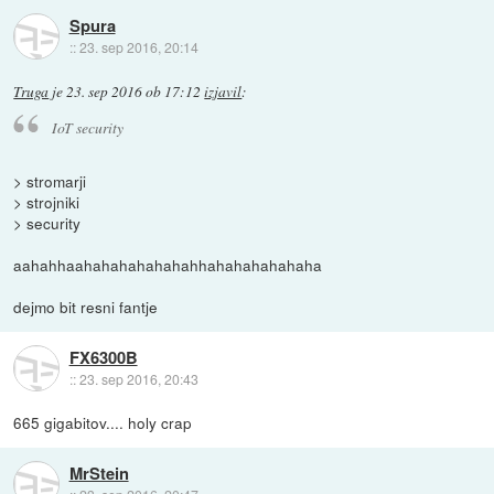
Spura
::
23. sep 2016, 20:14
Truga
je
23. sep 2016 ob 17:12
izjavil
:
IoT security
> stromarji
> strojniki
> security
aahahhaahahahahahahahhahahahahahaha
dejmo bit resni fantje
FX6300B
::
23. sep 2016, 20:43
665 gigabitov.... holy crap
MrStein