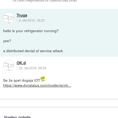
145,000 compromised IP cameras and DVRs.
Truga
::
2. okt 2016, 18:23
hello is your refrigerator running?
yes?
a distributed denial of service attack
OK.d
::
22. okt 2016, 09:29
Se že spet dogaja IOT
https://www.dynstatus.com/incidents/nlr...
Vredno ogleda ...