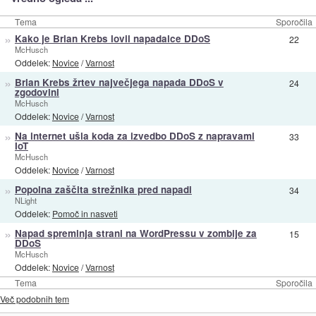
Tema
Sporočila
»
Kako je Brian Krebs lovil napadalce DDoS
22
McHusch
Oddelek:
Novice
/
Varnost
»
Brian Krebs žrtev največjega napada DDoS v
24
zgodovini
McHusch
Oddelek:
Novice
/
Varnost
»
Na internet ušla koda za izvedbo DDoS z napravami
33
IoT
McHusch
Oddelek:
Novice
/
Varnost
»
Popolna zaščita strežnika pred napadi
34
NLight
Oddelek:
Pomoč in nasveti
»
Napad spreminja strani na WordPressu v zombije za
15
DDoS
McHusch
Oddelek:
Novice
/
Varnost
Tema
Sporočila
Več podobnih tem