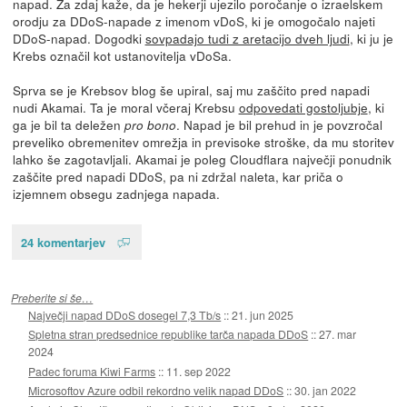
napad. Za zdaj kaže, da je hekerji ujezilo poročanje o izraelskem
orodju za DDoS-napade z imenom vDoS, ki je omogočalo najeti
DDoS-napad. Dogodki
sovpadajo tudi z aretacijo dveh ljudi
, ki ju je
Krebs označil kot ustanovitelja vDoSa.
Sprva se je Krebsov blog še upiral, saj mu zaščito pred napadi
nudi Akamai. Ta je moral včeraj Krebsu
odpovedati gostoljubje
, ki
ga je bil ta deležen
. Napad je bil prehud in je povzročal
pro bono
preveliko obremenitev omrežja in previsoke stroške, da mu storitev
lahko še zagotavljali. Akamai je poleg Cloudflara največji ponudnik
zaščite pred napadi DDoS, pa ni zdržal naleta, kar priča o
izjemnem obsegu zadnjega napada.
24 komentarjev
Preberite si še…
Največji napad DDoS dosegel 7,3 Tb/s
::
21. jun 2025
Spletna stran predsednice republike tarča napada DDoS
::
27. mar
2024
Padec foruma Kiwi Farms
::
11. sep 2022
Microsoftov Azure odbil rekordno velik napad DDoS
::
30. jan 2022