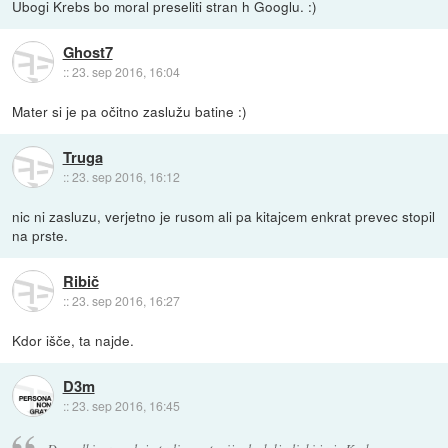
Ubogi Krebs bo moral preseliti stran h Googlu. :)
Ghost7
::
23. sep 2016, 16:04
Mater si je pa očitno zaslužu batine :)
Truga
::
23. sep 2016, 16:12
nic ni zasluzu, verjetno je rusom ali pa kitajcem enkrat prevec stopil
na prste.
Ribič
::
23. sep 2016, 16:27
Kdor išče, ta najde.
D3m
::
23. sep 2016, 16:45