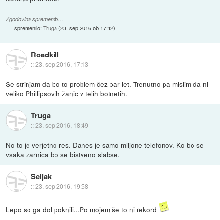
Zgodovina sprememb…
spremenilo:
Truga
(
23. sep 2016 ob 17:12
)
Roadkill
::
23. sep 2016, 17:13
Se strinjam da bo to problem čez par let. Trenutno pa mislim da ni
veliko Phillipsovih žanic v telih botnetih.
Truga
::
23. sep 2016, 18:49
No to je verjetno res. Danes je samo miljone telefonov. Ko bo se
vsaka zarnica bo se bistveno slabse.
Seljak
::
23. sep 2016, 19:58
Lepo so ga dol poknili...Po mojem še to ni rekord