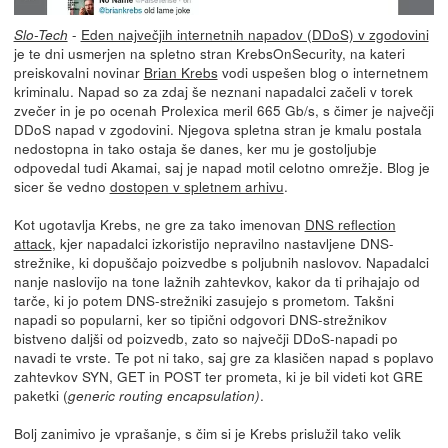
-
Eden največjih internetnih napadov (DDoS) v zgodovini
Slo-Tech
je te dni usmerjen na spletno stran KrebsOnSecurity, na kateri
preiskovalni novinar
Brian Krebs
vodi uspešen blog o internetnem
kriminalu. Napad so za zdaj še neznani napadalci začeli v torek
zvečer in je po ocenah Prolexica meril 665 Gb/s, s čimer je največji
DDoS napad v zgodovini. Njegova spletna stran je kmalu postala
nedostopna in tako ostaja še danes, ker mu je gostoljubje
odpovedal tudi Akamai, saj je napad motil celotno omrežje. Blog je
sicer še vedno
dostopen v spletnem arhivu
.
Kot ugotavlja Krebs, ne gre za tako imenovan
DNS reflection
attack
, kjer napadalci izkoristijo nepravilno nastavljene DNS-
strežnike, ki dopuščajo poizvedbe s poljubnih naslovov. Napadalci
nanje naslovijo na tone lažnih zahtevkov, kakor da ti prihajajo od
tarče, ki jo potem DNS-strežniki zasujejo s prometom. Takšni
napadi so popularni, ker so tipični odgovori DNS-strežnikov
bistveno daljši od poizvedb, zato so največji DDoS-napadi po
navadi te vrste. Te pot ni tako, saj gre za klasičen napad s poplavo
zahtevkov SYN, GET in POST ter prometa, ki je bil videti kot GRE
paketki (
.
generic routing encapsulation)
Bolj zanimivo je vprašanje, s čim si je Krebs prislužil tako velik