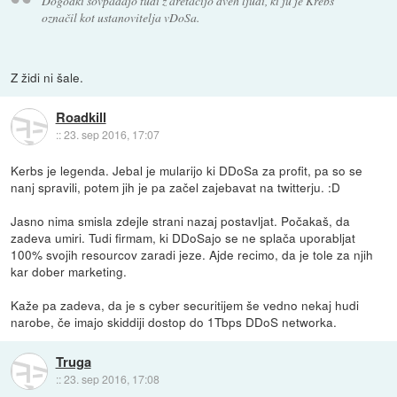
Dogodki sovpadajo tudi z aretacijo dveh ljudi, ki ju je Krebs
označil kot ustanovitelja vDoSa.
Z židi ni šale.
Roadkill
::
23. sep 2016, 17:07
Kerbs je legenda. Jebal je mularijo ki DDoSa za profit, pa so se
nanj spravili, potem jih je pa začel zajebavat na twitterju. :D
Jasno nima smisla zdejle strani nazaj postavljat. Počakaš, da
zadeva umiri. Tudi firmam, ki DDoSajo se ne splača uporabljat
100% svojih resourcov zaradi jeze. Ajde recimo, da je tole za njih
kar dober marketing.
Kaže pa zadeva, da je s cyber securitijem še vedno nekaj hudi
narobe, če imajo skiddiji dostop do 1Tbps DDoS networka.
Truga
::
23. sep 2016, 17:08