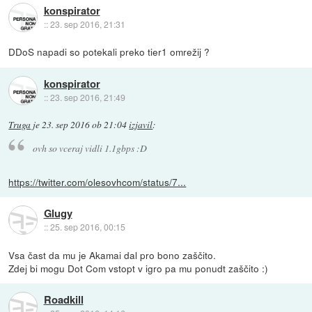
konspirator
::
23. sep 2016, 21:31
DDoS napadi so potekali preko tier1 omrežij ?
konspirator
::
23. sep 2016, 21:49
Truga
je
23. sep 2016 ob 21:04
izjavil
:
ovh so vceraj vidli 1.1gbps :D
https://twitter.com/olesovhcom/status/7...
Glugy
::
25. sep 2016, 00:15
Vsa čast da mu je Akamai dal pro bono zaščito.
Zdej bi mogu Dot Com vstopt v igro pa mu ponudt zaščito :)
Roadkill