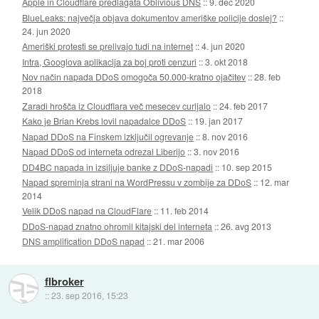
Apple in Cloudflare predlagata Oblivious DNS
::
9. dec 2020
BlueLeaks: največja objava dokumentov ameriške policije doslej?
::
24. jun 2020
Ameriški protesti se prelivajo tudi na internet
::
4. jun 2020
Intra, Googlova aplikacija za boj proti cenzuri
::
3. okt 2018
Nov način napada DDoS omogoča 50.000-kratno ojačitev
::
28. feb
2018
Zaradi hrošča iz Cloudflara več mesecev curljalo
::
24. feb 2017
Kako je Brian Krebs lovil napadalce DDoS
::
19. jan 2017
Napad DDoS na Finskem izključil ogrevanje
::
8. nov 2016
Napad DDoS od interneta odrezal Liberijo
::
3. nov 2016
DD4BC napada in izsiljuje banke z DDoS-napadi
::
10. sep 2015
Napad spreminja strani na WordPressu v zombije za DDoS
::
12. mar
2014
Velik DDoS napad na CloudFlare
::
11. feb 2014
DDoS-napad znatno ohromil kitajski del interneta
::
26. avg 2013
DNS amplification DDoS napad
::
21. mar 2006
flbroker
::
23. sep 2016, 15:23