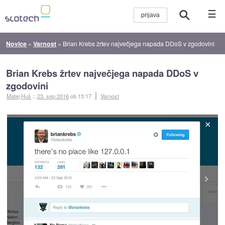
☰
Novice
»
Varnost
»
Brian Krebs žrtev največjega napada DDoS v zgodovini
Brian Krebs žrtev največjega napada DDoS v
zgodovini
Matej Huš
::
23. sep 2016
ob 15:17
Varnost