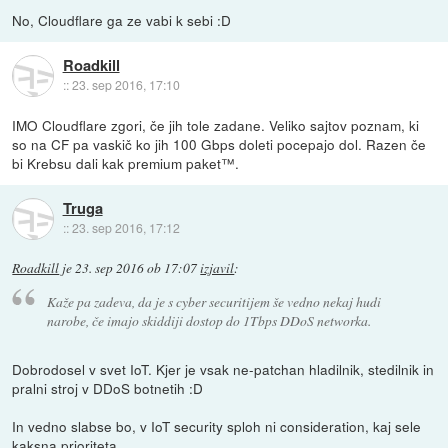
No, Cloudflare ga ze vabi k sebi :D
Roadkill
::
23. sep 2016, 17:10
IMO Cloudflare zgori, če jih tole zadane. Veliko sajtov poznam, ki
so na CF pa vaskič ko jih 100 Gbps doleti pocepajo dol. Razen če
bi Krebsu dali kak premium paket™.
Truga
::
23. sep 2016, 17:12
Roadkill
je
23. sep 2016 ob 17:07
izjavil
:
Kaže pa zadeva, da je s cyber securitijem še vedno nekaj hudi
narobe, če imajo skiddiji dostop do 1Tbps DDoS networka.
Dobrodosel v svet IoT. Kjer je vsak ne-patchan hladilnik, stedilnik in
pralni stroj v DDoS botnetih :D
In vedno slabse bo, v IoT security sploh ni consideration, kaj sele
kaksna prioriteta.