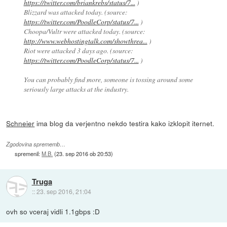
https://twitter.com/briankrebs/status/7...
)
Blizzard was attacked today. (source:
https://twitter.com/PoodleCorp/status/7...
)
Choopa/Vultr were attacked today. (source:
http://www.webhostingtalk.com/showthrea...
)
Riot were attacked 3 days ago. (source:
https://twitter.com/PoodleCorp/status/7...
)
You can probably find more, someone is tossing around some
seriously large attacks at the industry.
Schneier
ima blog da verjentno nekdo testira kako izklopit iternet.
Zgodovina sprememb…
spremenil:
M.B.
(
23. sep 2016 ob 20:53
)
Truga
::
23. sep 2016, 21:04
ovh so vceraj vidli 1.1gbps :D