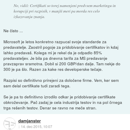
No, vidiš: Certifikati so torej namenjeni predvsem marketingu in
korupciji pri razpisih, v manjši meri pa morda res celo
izkazovanju znanja.
Ne čisto ...
Microsoft je letos konkretno razpucal svoje standarde za
predavatelje. Zaostril pogoje za pridobivanje certifikatov in kdaj
lahko predavaš. Kolega mi je rekel da je odpadlo 85%
predavateljev. Je bila pa dnevna tarifa za MS predavanje
pravzaprav sramotna. Dobil si 200 GBP/dan dalje. Tam nekje do
300 je pa šlo. Razen za kake res developerske tečaje.
Razpisi so definitivno prirejeni za določene firme. Vem, ker sem
sam delal certifikate tudi zaradi tega.
Se je pa to definitivno izrodilo odkar je pridobivanje certifikate
obkroževanje. Pač zadaj je cela industrija testov in na pol črnega
trga rešenih testov. Denar se ravno ne meče stran.
damjanster
::
14. dec 2015, 10:07