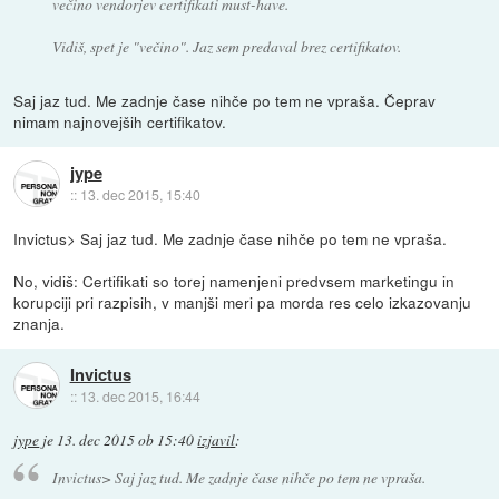
večino vendorjev certifikati must-have.
Vidiš, spet je "večino". Jaz sem predaval brez certifikatov.
Saj jaz tud. Me zadnje čase nihče po tem ne vpraša. Čeprav
nimam najnovejših certifikatov.
jype
::
13. dec 2015, 15:40
Invictus> Saj jaz tud. Me zadnje čase nihče po tem ne vpraša.
No, vidiš: Certifikati so torej namenjeni predvsem marketingu in
korupciji pri razpisih, v manjši meri pa morda res celo izkazovanju
znanja.
Invictus
::
13. dec 2015, 16:44
jype
je
13. dec 2015 ob 15:40
izjavil
:
Invictus> Saj jaz tud. Me zadnje čase nihče po tem ne vpraša.