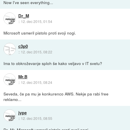
Now I've seen everything...
Dr_M
::
12. dec 2015, 01:54
Microsoft usmeril pistolo proti svoji nogi.
c3p0
::
12. dec 2015, 08:22
Ima to obkroževanje sploh še kako veljavo v IT svetu?
Mr.B
::
12. dec 2015, 08:24
Seveda, če pa mu je konkurenco AWS. Nekje pa rabi free
reklamo...
jype
::
12. dec 2015, 08:55
Dr_M> Microsoft usmeril pistolo proti svoji nogi.