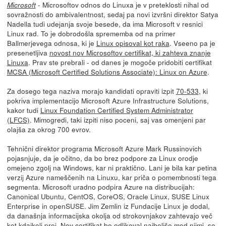
- Microsoftov odnos do Linuxa je v preteklosti nihal od
Microsoft
sovražnosti do ambivalentnost, sedaj pa novi izvršni direktor Satya
Nadella tudi udejanja svoje besede, da ima Microsoft v resnici
Linux rad. To je dobrodošla sprememba od na primer
Ballmerjevega odnosa, ki je
Linux opisoval kot raka
. Vseeno pa je
presenetljiva
novost nov Microsoftov certifikat, ki zahteva znanje
Linuxa
. Prav ste prebrali - od danes je mogoče pridobiti certifikat
MCSA (Microsoft Certified Solutions Associate): Linux on Azure
.
Za dosego tega naziva morajo kandidati opraviti izpit
70-533
, ki
pokriva implementacijo Microsoft Azure Infrastructure Solutions,
kakor tudi
Linux Foundation Certified System Administrator
(LFCS)
. Mimogredi, taki izpiti niso poceni, saj vas omenjeni par
olajša za okrog 700 evrov.
Tehnični direktor programa Microsoft Azure Mark Russinovich
pojasnjuje, da je očitno, da bo brez podpore za Linux orodje
omejeno zgolj na Windows, kar ni praktično. Lani je bila kar petina
verzij Azure nameščenih na Linuxu, kar priča o pomembnosti tega
segmenta. Microsoft uradno podpira Azure na distribucijah:
Canonical Ubuntu, CentOS, CoreOS, Oracle Linux, SUSE Linux
Enterprise in openSUSE. Jim Zemlin iz Fundacije Linux je dodal,
da današnja informacijska okolja od strokovnjakov zahtevajo več
kot kdajkoli prej. Nov certifikat bo odlikoval najboljše med njimi, so