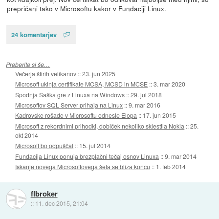
prepričani tako v Microsoftu kakor v Fundaciji Linux.
24 komentarjev
Preberite si še…
Večerja štirih velikanov
::
23. jun 2025
Microsoft ukinja certifikate MCSA, MCSD in MCSE
::
3. mar 2020
Spodnja Saška gre z Linuxa na Windows
::
29. jul 2018
Microsoftov SQL Server prihaja na Linux
::
9. mar 2016
Kadrovske rošade v Microsoftu odnesle Elopa
::
17. jun 2015
Microsoft z rekordnimi prihodki, dobiček nekoliko sklestila Nokia
::
25.
okt 2014
Microsoft bo odpuščal
::
15. jul 2014
Fundacija Linux ponuja brezplačni tečaj osnov Linuxa
::
9. mar 2014
Iskanje novega Microsoftovega šefa se bliža koncu
::
1. feb 2014
flbroker
::
11. dec 2015, 21:04