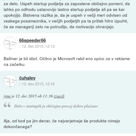
za delo. Uspeh startup podjetja za zaposlene običajno pomeni, da
lahko po odhodu ustanovijo lastno startup podjetje ali pa se kar
upokojijo. Bistvena razlika je, da je uspeh v večji meri odvisen od
vsakega posameznika, v večjih podjetjih pa ta pritisk hitro izpuhti,
če se managerji zelo ne potrudijo, da motivacijo ohranjajo.
66speeder66
::
12. dec 2015, 12:13
Ballmer je bil idiot. Očitno je Microsoft rabil eno opico za v reklame
na začetku.
čuhalev
::
12. dec 2015, 12:18
jype
je
12. dec 2015 ob 11:36
izjavil
:
Delo v startupih je običajno precej dobro plačano
Aja, od kod pa jim denar, če najverjetneje še produkta nimajo
dokončanega?