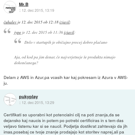
Mr.B
::
12. dec 2015, 13:19
čuhalev
je
12. dec 2015 ob 12:18
izjavil
:
jype
je
12. dec 2015 ob 11:36
izjavil
:
Delo v startupih je običajno precej dobro plačano
Aja, od kod pa jim denar, če najverjetneje še produkta nimajo
dokončanega?
Delam z AWS in Azur,pa vcasih kar kaj pokresam iz Azura v AWS-
ju.
pukyplay
::
12. dec 2015, 13:29
Certifikati so uporabni kot potencialni cilj na poti znanja,da se
dejansko kaj naucis in potem po potrebi certificiras in s tem das
veljavo tistemu kar si se naucil. Podjetja dostikrat zahtevajo da jih
imas,posebaj ce tvoje znanje prodajajo kot storitev naprej,ali pa