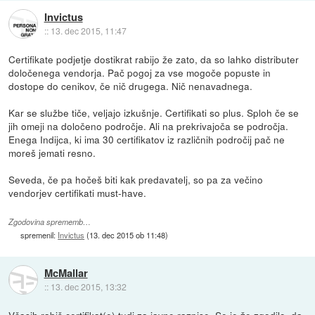
Invictus
::
13. dec 2015, 11:47
Certifikate podjetje dostikrat rabijo že zato, da so lahko distributer
določenega vendorja. Pač pogoj za vse mogoče popuste in
dostope do cenikov, če nič drugega. Nič nenavadnega.
Kar se službe tiče, veljajo izkušnje. Certifikati so plus. Sploh če se
jih omeji na določeno področje. Ali na prekrivajoča se področja.
Enega Indijca, ki ima 30 certifikatov iz različnih področij pač ne
moreš jemati resno.
Seveda, če pa hočeš biti kak predavatelj, so pa za večino
vendorjev certifikati must-have.
Zgodovina sprememb…
spremenil:
Invictus
(
13. dec 2015 ob 11:48
)
McMallar
::
13. dec 2015, 13:32
Včasih rabiš certifikat(e) tudi za javne razpise. Se je že zgodilo, da