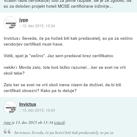
so za določen projekt hoteli MCSE certificirane inžinirje...
jype
::
13. dec 2015, 13:34
Invictus> Seveda, če pa hočeš biti kak predavatelj, so pa za večino
vendorjev certifikati must-have.
Vidiš, spet je "večino". Jaz sem predaval brez certifikatov.
nekikr> Morda zato, tole boš težko razumel....ker se svet ne vrti
okoli tebe?
Zato ker se svet ne vrti okoli mene nisem še doživel, da bi bili
certifikati obvezni? Kako pa to deluje?
Invictus
::
13. dec 2015, 13:43
jype
je
13. dec 2015 ob 13:34
izjavil
:
Invictus> Seveda, če pa hočeš biti kak predavatelj, so pa za