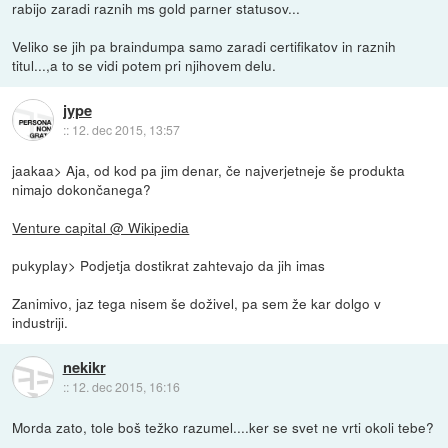
rabijo zaradi raznih ms gold parner statusov...
Veliko se jih pa braindumpa samo zaradi certifikatov in raznih
titul...,a to se vidi potem pri njihovem delu.
jype
::
12. dec 2015, 13:57
jaakaa> Aja, od kod pa jim denar, če najverjetneje še produkta
nimajo dokončanega?
Venture capital @ Wikipedia
pukyplay> Podjetja dostikrat zahtevajo da jih imas
Zanimivo, jaz tega nisem še doživel, pa sem že kar dolgo v
industriji.
nekikr
::
12. dec 2015, 16:16
Morda zato, tole boš težko razumel....ker se svet ne vrti okoli tebe?