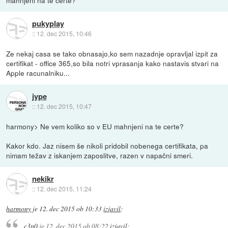
mahnjeni na te certe?
pukyplay
::
12. dec 2015, 10:46
Ze nekaj casa se tako obnasajo,ko sem nazadnje opravljal izpit za
certifikat - office 365,so bila notri vprasanja kako nastavis stvari na
Apple racunalniku...
jype
::
12. dec 2015, 10:47
harmony> Ne vem koliko so v EU mahnjeni na te certe?
Kakor kdo. Jaz nisem še nikoli pridobil nobenega certifikata, pa
nimam težav z iskanjem zaposlitve, razen v napačni smeri.
nekikr
::
12. dec 2015, 11:24
harmony
je
12. dec 2015 ob 10:33
izjavil
:
c3p0
je
12. dec 2015 ob 08:22
izjavil
: