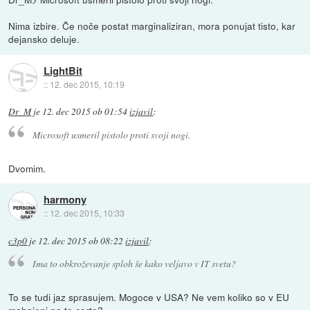
Nima izbire. Če noče postat marginaliziran, mora ponujat tisto, kar
dejansko deluje.
LightBit
::
12. dec 2015, 10:19
Dr_M
je
12. dec 2015 ob 01:54
izjavil
:
Microsoft usmeril pistolo proti svoji nogi.
Dvomim.
harmony
::
12. dec 2015, 10:33
c3p0
je
12. dec 2015 ob 08:22
izjavil
:
Ima to obkroževanje sploh še kako veljavo v IT svetu?
To se tudi jaz sprasujem. Mogoce v USA? Ne vem koliko so v EU