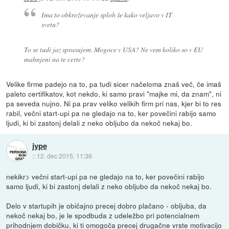
Ima to obkroževanje sploh še kako veljavo v IT
svetu?
To se tudi jaz sprasujem. Mogoce v USA? Ne vem koliko so v EU
mahnjeni na te certe?
Velike firme padejo na to, pa tudi sicer načeloma znaš več, če imaš
paleto certifikatov, kot nekdo, ki samo pravi "majke mi, da znam", ni
pa seveda nujno. Ni pa prav veliko velikih firm pri nas, kjer bi to res
rabil, večni start-upi pa ne gledajo na to, ker povečini rabijo samo
ljudi, ki bi zastonj delali z neko obljubo da nekoč nekaj bo.
jype
::
12. dec 2015, 11:36
nekikr> večni start-upi pa ne gledajo na to, ker povečini rabijo
samo ljudi, ki bi zastonj delali z neko obljubo da nekoč nekaj bo.
Delo v startupih je običajno precej dobro plačano - obljuba, da
nekoč nekaj bo, je le spodbuda z udeležbo pri potencialnem
prihodnjem dobičku, ki ti omogoča precej drugačne vrste motivacijo