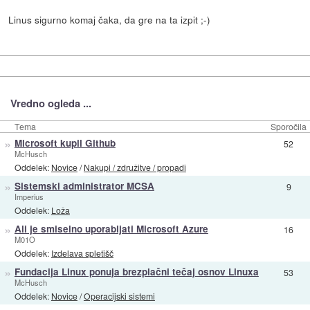
Linus sigurno komaj čaka, da gre na ta izpit ;-)
Vredno ogleda ...
Tema
Sporočila
»
Microsoft kupil Github
52
McHusch
Oddelek:
Novice
/
Nakupi / združitve / propadi
»
Sistemski administrator MCSA
9
Imperius
Oddelek:
Loža
»
Ali je smiselno uporabljati Microsoft Azure
16
M01O
Oddelek:
Izdelava spletišč
»
Fundacija Linux ponuja brezplačni tečaj osnov Linuxa
53
McHusch
Oddelek:
Novice
/
Operacijski sistemi