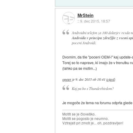
MrStein
::
9. dec 2015, 18:57
Androidni telefon za 100 dolarjev resda 
Androida v principu združljiv z vsemi ap
poceni Androidi.
Dvomim, da tile "poceni OEM-i" kaj update-
Torej so to naprave, ki imajo že v trenutku
(lahko pa se motim...)
opeter
je
9. dec 2015 ob 18:41
izjavil
:
Kaj pa bo s Thunderbirdom?
Je mogoče že tema na forumu odprta glede
Motiti se je človeško.
Motiti se pogosto je neumno.
Vztrajati pri zmoti je... oh, pozdravljen!