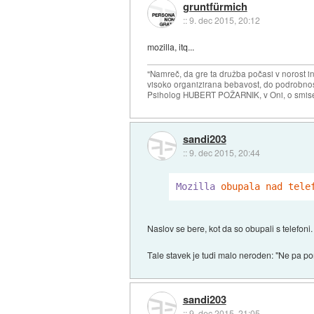
gruntfürmich
::
9. dec 2015, 20:12
mozilla, itq...
"Namreč, da gre ta družba počasi v norost i
visoko organizirana bebavost, do podrobnosti
Psiholog HUBERT POŽARNIK, v Oni, o smise
sandi203
::
9. dec 2015, 20:44
Mozilla
obupala nad tele
Naslov se bere, kot da so obupali s telefoni. 
Tale stavek je tudi malo neroden: "Ne pa po
sandi203
::
9. dec 2015, 21:05