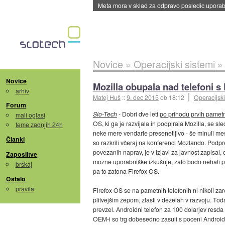
Meta mora v sklad za odpravo posledic uporabe
Novice
»
Operacijski sistemi
Novice
Mozilla obupala nad telefoni s
arhiv
Matej Huš
::
9. dec 2015
ob 18:12
Operacijski
Forum
Slo-Tech
- Dobri dve leti
po prihodu prvih pametn
mali oglasi
OS, ki ga je razvijala in podpirala Mozilla, se sl
teme zadnjih 24h
neke mere vendarle presenetljivo - še minuli m
Članki
so razkrili včeraj na konferenci Mozlando. Podp
povezanih naprav, je v izjavi za javnost zapisal,
Zaposlitve
možne uporabniške izkušnje, zato bodo nehali p
brskaj
pa to zatona Firefox OS.
Ostalo
pravila
Firefox OS se na pametnih telefonih ni nikoli z
plitvejšim žepom, zlasti v deželah v razvoju. Tod
prevzel. Androidni telefon za 100 dolarjev resda 
OEM-i so trg dobesedno zasuli s poceni Android