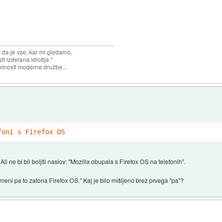
n da je vse, kar mi gledamo,
 izdelana idiotija."
lnosti moderne družbe...
foni s Firefox OS
Ali ne bi bil boljši naslov: "Mozilla obupala s Firefox OS na telefonih".
meni pa to zatona Firefox OS." Kaj je bilo mišljeno brez prvega "pa"?