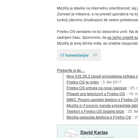
Mozilla je stavila na internetno orientiranost, sa
Zamisel je mikavna, a ne preveč uporabna na trgi
funkcij (denimo žiroskopov) še vedno potrebovale d
Firefox OS vendarle ne bo dokončno umrl. Na 
zadnjem času. Spomnimo, da
se želijo znebiti 
Mozilla je torej strnila vrste, se znebila neupor
17 komentarjev
Preberite si še…
Novi iOS 26.3 zaradi evropskega pritiska 
Firefox OS je mrtev
::
3. feb 2017
Firefox OS prihaja na nove naprave
::
25. 
Prispeli prvi televizorji s Firefox OS
::
19. m
MWC: Poceni pametni telefoni s Firefox O
Mozilla in Foxconn menda pripravljata tabl
Telefoni s Firefox OS čedalje bliže
::
25. f
Mozilla pokazala telefona s Firefox OS
::
2
David Karlas