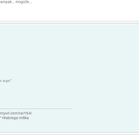
, ampak... mogoče...
e tega?
/tinyurl.com/na7r54l
e" Hrabrega miška