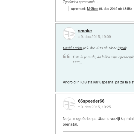
Zgodovina sprememb…
spremenil:
MrStein
(
9. dec 2015 ob 18:58
)
smoke
::
9. dec 2015, 19:09
David Karlas
je
9. dec 2015 ob 18:27
izjavil
:
Tisti, ki je mislu, da lahko uspe operacij
****...
Android in iOS sta kar uspešna, pa za ta sist
66speeder66
::
9. dec 2015, 19:25
No ja, mogoče bo pa Ubuntu verziji kaj ratal,
prenašal.