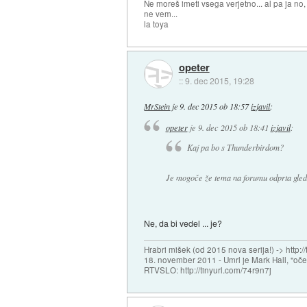
Ne moreš imeti vsega verjetno... al pa ja no
ne vem...
la toya
opeter
::
9. dec 2015, 19:28
MrStein
je
9. dec 2015 ob 18:57
izjavil
:
opeter
je
9. dec 2015 ob 18:41
izjavil
:
Kaj pa bo s Thunderbirdom?
Je mogoče že tema na forumu odprta gled
Ne, da bi vedel ... je?
Hrabri mišek (od 2015 nova serija!) -> http:/
18. november 2011 - Umrl je Mark Hall, "oč
RTVSLO: http://tinyurl.com/74r9n7j