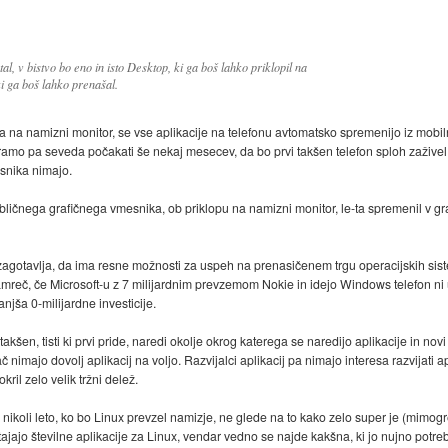
l, v bistvo bo eno in isto Desktop, ki ga boš lahko priklopil na
ki ga boš lahko prenašal.
na na namizni monitor, se vse aplikacije na telefonu avtomatsko spremenijo iz mob
oramo pa seveda počakati še nekaj mesecev, da bo prvi takšen telefon sploh zažive
esnika nimajo.
z tabličnega grafičnega vmesnika, ob priklopu na namizni monitor, le-ta spremenil v
ne zagotavlja, da ima resne možnosti za uspeh na prenasičenem trgu operacijskih sis
mreč, če Microsoft-u z 7 milijardnim prevzemom Nokie in idejo Windows telefon ni
njša 0-milijardne investicije.
takšen, tisti ki prvi pride, naredi okolje okrog katerega se naredijo aplikacije in nov
č nimajo dovolj aplikacij na voljo. Razvijalci aplikacij pa nimajo interesa razvijati a
ril zelo velik tržni delež.
 nikoli leto, ko bo Linux prevzel namizje, ne glede na to kako zelo super je (mim
tajajo številne aplikacije za Linux, vendar vedno se najde kakšna, ki jo nujno potr