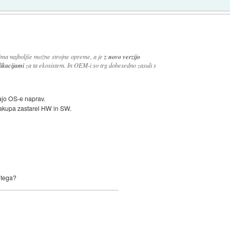
nima najboljše možne strojne opreme, a je
z novo verzijo
likacijami
za ta ekosistem. In OEM-i so trg dobesedno zasuli s
ajo OS-e naprav.
 nakupa zastarel HW in SW.
 tega?