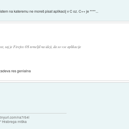
 sistem na kateremu ne moreš pisat aplikacij v C oz. C++ je ****...
st, saj je Firefox OS temeljil na ideji, da so vse aplikacije
a zadeva res genialna
/tinyurl.com/na7r54l
e" Hrabrega miška