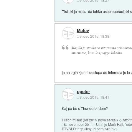
::
9. dec 2015, 18:27
Tisti, ki je mislu, da lahko uspe operacijski
Matev
::
9. dec 2015, 18:38
Mozilla je stavila na internetno orientirano
internetne, ki se le izvajajo lokalno
ja na trgih kjer ni dostopa do interneta je t
opeter
::
9. dec 2015, 18:41
Kaj pa bo s Thunderbirdom?
Hrabri mišek (od 2015 nova serija!) -> http:/
18. november 2011 - Umrl je Mark Hall, "oč
RTVSLO: http://tinyurl.com/74r9n7j