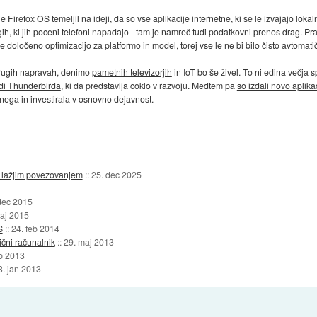
j je Firefox OS temeljil na ideji, da so vse aplikacije internetne, ki se le izvajajo 
h, ki jih poceni telefoni napadajo - tam je namreč tudi podatkovni prenos drag. Pr
oločeno optimizacijo za platformo in model, torej vse le ne bi bilo čisto avtomatično.
drugih napravah, denimo
pametnih televizorjih
in IoT bo še živel. To ni edina večja 
tudi Thunderbirda
, ki da predstavlja coklo v razvoju. Medtem pa
so izdali novo aplika
abnega in investirala v osnovno dejavnost.
z lažjim povezovanjem
::
25. dec 2025
dec 2015
aj 2015
S
::
24. feb 2014
ični računalnik
::
29. maj 2013
eb 2013
3. jan 2013