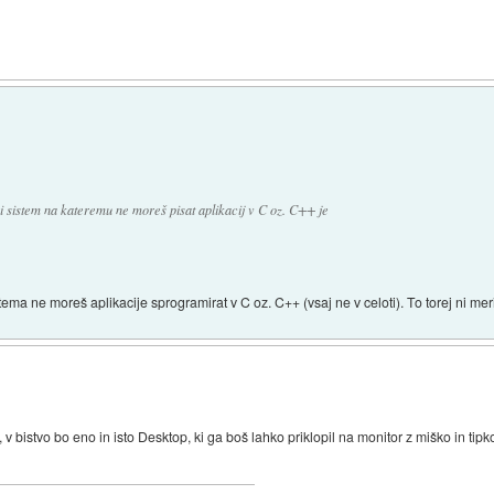
ski sistem na kateremu ne moreš pisat aplikacij v C oz. C++ je
ema ne moreš aplikacije sprogramirat v C oz. C++ (vsaj ne v celoti). To torej ni meri
 v bistvo bo eno in isto Desktop, ki ga boš lahko priklopil na monitor z miško in tipko