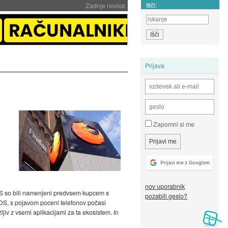
Išči:
Zadnje novice
Prijava
Zapomni si me
nov uporabnik
 OS so bili namenjeni predvsem kupcem s
pozabili geslo?
ox OS, s pojavom poceni telefonov počasi
jiv z vsemi aplikacijami za ta ekosistem. In