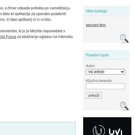
lokalno, s čimer odpade potreba po nameščanju.
Hitre funkcije
av tako bi aplikacije za uporabo posebnih
 In tako aplikacij ni in ni bilo.
seznam tem
sprememba, ki jo je Mozilla napovedala v
cijo Focus
za blokiranje oglasov na internetu.
Posebni izpisi
Avtor:
Ključna beseda: