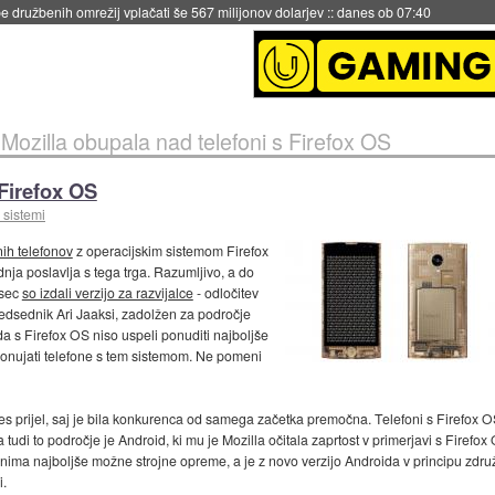
 družbenih omrežij vplačati še 567 milijonov dolarjev
::
danes ob 07:40
»
Mozilla obupala nad telefoni s Firefox OS
 Firefox OS
 sistemi
ih telefonov
z operacijskim sistemom Firefox
ednja poslavlja s tega trga. Razumljivo, a do
esec
so izdali verzijo za razvijalce
- odločitev
redsednik Ari Jaaksi, zadolžen za področje
 da s Firefox OS niso uspeli ponuditi najboljše
onujati telefone s tem sistemom. Ne pomeni
ares prijel, saj je bila konkurenca od samega začetka premočna. Telefoni s Firefox
a tudi to področje je Android, ki mu je Mozilla očitala zaprtost v primerjavi s Firef
nima najboljše možne strojne opreme, a je z novo verzijo Androida v principu združl
i.