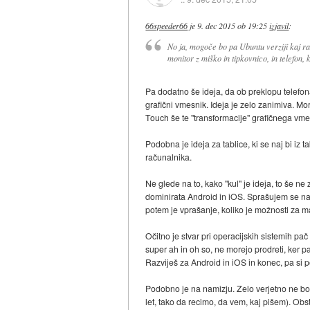
66speeder66
je
9. dec 2015 ob 19:25
izjavil
:
No ja, mogoče bo pa Ubuntu verziji kaj rata
monitor z miško in tipkovnico, in telefon, 
Pa dodatno še ideja, da ob preklopu telefo
grafični vmesnik. Ideja je zelo zanimiva. M
Touch še te "transformacije" grafičnega vm
Podobna je ideja za tablice, ki se naj bi i
računalnika.
Ne glede na to, kako "kul" je ideja, to še 
dominirata Android in iOS. Sprašujem se na
potem je vprašanje, koliko je možnosti za ma
Očitno je stvar pri operacijskih sistemih pač 
super ah in oh so, ne morejo prodreti, ker pa
Razviješ za Android in iOS in konec, pa si pok
Podobno je na namizju. Zelo verjetno ne bo
let, tako da recimo, da vem, kaj pišem). Obs