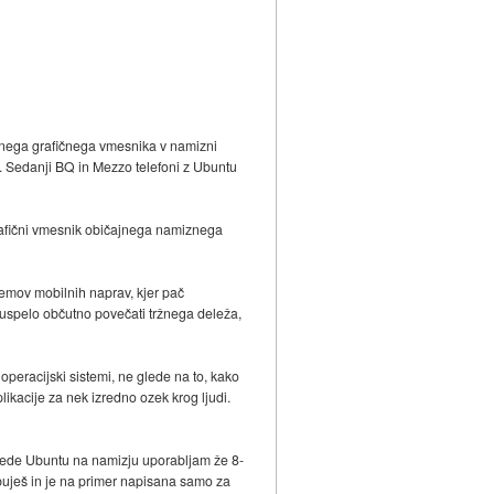
ilnega grafičnega vmesnika v namizni
l. Sedanji BQ in Mezzo telefoni z Ubuntu
 grafični vmesnik običajnega namiznega
temov mobilnih naprav, kjer pač
 uspelo občutno povečati tržnega deleža,
i operacijski sistemi, ne glede na to, kako
plikacije za nek izredno ozek krog ljudi.
ogrede Ubuntu na namizju uporabljam že 8-
ebuješ in je na primer napisana samo za