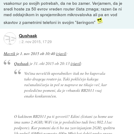
vsakomur po svojih potrebah, da ne bo zamer. Verjamem, da je
sredi hoste za 50 evrov vreden router čista zmaga; razen če ni
med oddajnikom in sprejemnikom mikrovalovka ali pa en vod
skavtov z pametnimi telefoni in svojim "šeringom"
Qushaak
::
2. nov 2015, 17:29
Mavrik
je
1. nov 2015 ob 10:40
izjavil
:
Qushaak
je
31. okt 2015 ob 20:13
izjavil
:
Večina neveščih uporabnikov itak ne bo kupovala
tako dragega router-ja. Taki pokličejo kakega
računalničarja in pol se naprave ne tikajo več, kar
posledično pomeni, da je vrhunski RB2011 vsaj
enako konkurenčen.
O kakšnem RB2011 pa ti govoriš? Edini zlistani za home use
ima samo 2.4GHz WiFi (in je posledično tudi brez 802.11ac
podpore). Kar pomeni da ti bo na zasvinjanjem 2GHz spektru
lih prdnil 40Mbit namesto 400+ Mbit kot dobiš preko enega