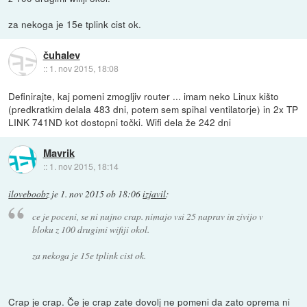
za nekoga je 15e tplink cist ok.
čuhalev
::
1. nov 2015, 18:08
Definirajte, kaj pomeni zmogljiv router ... imam neko Linux kišto
(predkratkim delala 483 dni, potem sem spihal ventilatorje) in 2x TP
LINK 741ND kot dostopni točki. Wifi dela že 242 dni
Mavrik
::
1. nov 2015, 18:14
iloveboobz
je
1. nov 2015 ob 18:06
izjavil
:
ce je poceni, se ni nujno crap. nimajo vsi 25 naprav in zivijo v
bloku z 100 drugimi wifiji okol.
za nekoga je 15e tplink cist ok.
Crap je crap. Če je crap zate dovolj ne pomeni da zato oprema ni