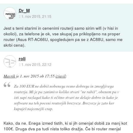
Dr_M
::
1. nov 2015, 21:15
Jest s temi starimi in cenenimi routerji samo sirim wifi (v hisi in
okolici), za telefone je ok, vse skupaj pa priklopljeno na proper
router (Asus RT-AC66U, spogledujem pa se z AC88U, samo me
skrbi cena).
roli
::
1. nov 2015, 22:12
Mavrik
je
1. nov 2015 ob 17:55
izjavil
:
Za 100 EUR ne dobiš nobenega resno dobrega in zmogljivega
routerja. Mi je pa zanimivo koliko stvari "ne rabiš", obenem pa v
isti sapi razlagaš kako ti očitno stvari ne delajo dobro in kako je
software na teh poceni routerjih brezveze. Brezveze je zato ker
kupuješ najcenejši crap.
Kako, da ne. Enega izmed tistih, ki si jih omenjal dobiš za manj kot
100€. Druga dva pa tudi nista toliko dražja. Če bi router menjal