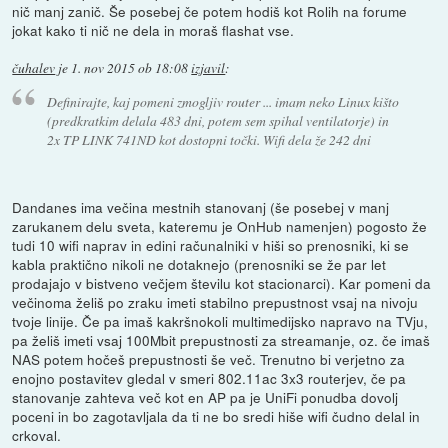
nič manj zanič. Še posebej če potem hodiš kot Rolih na forume
jokat kako ti nič ne dela in moraš flashat vse.
čuhalev
je
1. nov 2015 ob 18:08
izjavil
:
Definirajte, kaj pomeni zmogljiv router ... imam neko Linux kišto
(predkratkim delala 483 dni, potem sem spihal ventilatorje) in
2x TP LINK 741ND kot dostopni točki. Wifi dela že 242 dni
Dandanes ima večina mestnih stanovanj (še posebej v manj
zarukanem delu sveta, kateremu je OnHub namenjen) pogosto že
tudi 10 wifi naprav in edini računalniki v hiši so prenosniki, ki se
kabla praktično nikoli ne dotaknejo (prenosniki se že par let
prodajajo v bistveno večjem številu kot stacionarci). Kar pomeni da
večinoma želiš po zraku imeti stabilno prepustnost vsaj na nivoju
tvoje linije. Če pa imaš kakršnokoli multimedijsko napravo na TVju,
pa želiš imeti vsaj 100Mbit prepustnosti za streamanje, oz. če imaš
NAS potem hočeš prepustnosti še več. Trenutno bi verjetno za
enojno postavitev gledal v smeri 802.11ac 3x3 routerjev, če pa
stanovanje zahteva več kot en AP pa je UniFi ponudba dovolj
poceni in bo zagotavljala da ti ne bo sredi hiše wifi čudno delal in
crkoval.