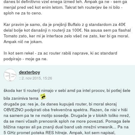
danes bi definitivno vzel enega izmed teh. Ampak ga ne - sem ga
menjal pred več kot enim letom. Takrat teh routerjev še ni bilo -
sploh ne za to ceno.
Kar pravim je samo, da je prejšnji Buffalo z g standardom za 40€
delal bolje kot današnji n routerji za 100€. Na asusa sem pa flashal
Tomato zato, ker mi je interface zelo všeč ne zato, ker bi ga moral.
Ampak nič ne jokam.
In kot sem rekel - za ac router rabiš naprave, ki ac standard
podpirajo - moje ga ne.
dexterboy
::
2. nov 2015, 15:26
škoda ker ti routerji nimajo v sebi amd pa intel procov, bi potlej šele
bila zanimiva tema
drugače pa: res je, če danes kupuješ router, bi moral skoraj
OBVEZNO podpirati oba frekvenčna spektra. Razen, če nisi v hiši
na samem pa te ne motijo sosedje. Drugače je v blokih toliko mrež,
da se meni včasih prenosnik sploh ne more povezati. Pomaga šele
bližina naprav ali pa znanji dual band usb mrežni vmesnik... Pa na
5 GHz promet poteka RES hitreje. Ampak, kot sem napisal,