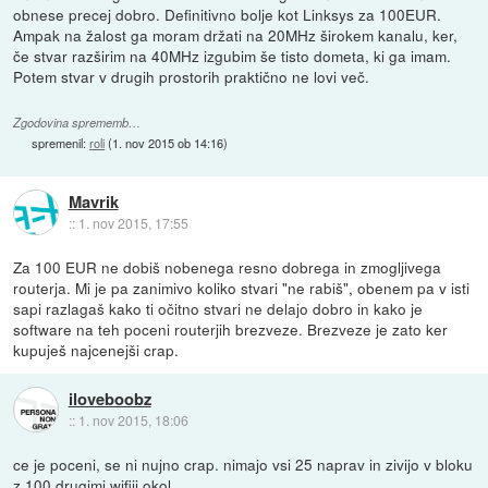
obnese precej dobro. Definitivno bolje kot Linksys za 100EUR.
Ampak na žalost ga moram držati na 20MHz širokem kanalu, ker,
če stvar razširim na 40MHz izgubim še tisto dometa, ki ga imam.
Potem stvar v drugih prostorih praktično ne lovi več.
Zgodovina sprememb…
spremenil:
roli
(
1. nov 2015 ob 14:16
)
Mavrik
::
1. nov 2015, 17:55
Za 100 EUR ne dobiš nobenega resno dobrega in zmogljivega
routerja. Mi je pa zanimivo koliko stvari "ne rabiš", obenem pa v isti
sapi razlagaš kako ti očitno stvari ne delajo dobro in kako je
software na teh poceni routerjih brezveze. Brezveze je zato ker
kupuješ najcenejši crap.
iloveboobz
::
1. nov 2015, 18:06
ce je poceni, se ni nujno crap. nimajo vsi 25 naprav in zivijo v bloku
z 100 drugimi wifiji okol.