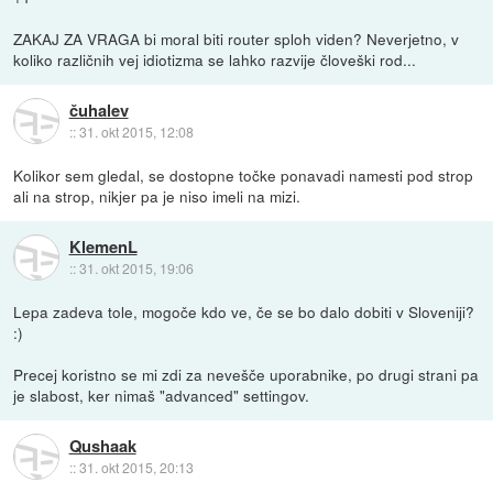
ZAKAJ ZA VRAGA bi moral biti router sploh viden? Neverjetno, v
koliko različnih vej idiotizma se lahko razvije človeški rod...
čuhalev
::
31. okt 2015, 12:08
Kolikor sem gledal, se dostopne točke ponavadi namesti pod strop
ali na strop, nikjer pa je niso imeli na mizi.
KlemenL
::
31. okt 2015, 19:06
Lepa zadeva tole, mogoče kdo ve, če se bo dalo dobiti v Sloveniji?
:)
Precej koristno se mi zdi za nevešče uporabnike, po drugi strani pa
je slabost, ker nimaš "advanced" settingov.
Qushaak
::
31. okt 2015, 20:13