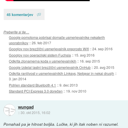
45 komentarjev
Preberite si še…
Google pomotoma pobrisal domače usmerjevalnike nekaterih
uporabnikov
::
26. feb 2017
Googlov nov brezžični usmerjevalnik preprosto Wifi
::
24. sep 2016
Googlov nov operacijski sistem Fuchsia
::
15. avg 2016
Odkrita zlonamerna koda v usmerjevalnikih
::
16. sep 2015
Google izdelal lastni brezžični usmerjevalnik OnHub
::
20. avg 2015
Odkrita ranljivost v usmerjevalnikih Linksys, Netgear in nekaj drugih
::
3. jan 2014
Potrjen standard Bluetooth 4.1
::
9. dec 2013
Standard PCI Express 3.0 dorečen
::
19. nov 2010
wungad
::
30. okt 2015, 16:02
Pomahaš pa je hitrost boljša. Lučke, ki jih itak noben ni razumel.