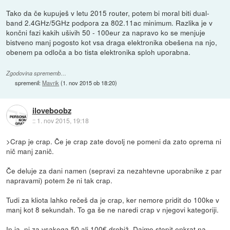
Tako da če kupuješ v letu 2015 router, potem bi moral biti dual-
band 2.4GHz/5GHz podpora za 802.11ac minimum. Razlika je v
končni fazi kakih ušivih 50 - 100eur za napravo ko se menjuje
bistveno manj pogosto kot vsa draga elektronika obešena na njo,
obenem pa odloča a bo tista elektronika sploh uporabna.
Zgodovina sprememb…
spremenil:
Mavrik
(
1. nov 2015 ob 18:20
)
iloveboobz
::
1. nov 2015, 19:18
>Crap je crap. Če je crap zate dovolj ne pomeni da zato oprema ni
nič manj zanič.
Če deluje za dani namen (sepravi za nezahtevne uporabnike z par
napravami) potem že ni tak crap.
Tudi za kliota lahko rečeš da je crap, ker nemore pridit do 100ke v
manj kot 8 sekundah. To ga še ne naredi crap v njegovi kategoriji.
In ja, ni za vsakega 50 ali 100€ drobiž. Dajmo stopit enkrat na