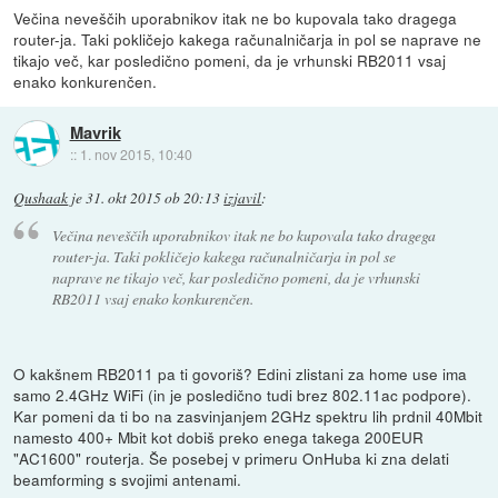
Večina neveščih uporabnikov itak ne bo kupovala tako dragega
router-ja. Taki pokličejo kakega računalničarja in pol se naprave ne
tikajo več, kar posledično pomeni, da je vrhunski RB2011 vsaj
enako konkurenčen.
Mavrik
::
1. nov 2015, 10:40
Qushaak
je
31. okt 2015 ob 20:13
izjavil
:
Večina neveščih uporabnikov itak ne bo kupovala tako dragega
router-ja. Taki pokličejo kakega računalničarja in pol se
naprave ne tikajo več, kar posledično pomeni, da je vrhunski
RB2011 vsaj enako konkurenčen.
O kakšnem RB2011 pa ti govoriš? Edini zlistani za home use ima
samo 2.4GHz WiFi (in je posledično tudi brez 802.11ac podpore).
Kar pomeni da ti bo na zasvinjanjem 2GHz spektru lih prdnil 40Mbit
namesto 400+ Mbit kot dobiš preko enega takega 200EUR
"AC1600" routerja. Še posebej v primeru OnHuba ki zna delati
beamforming s svojimi antenami.