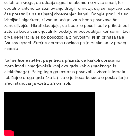
celotnem krogu, da oddajo signal enakomerne v vse smeri, ter
dodatno anteno za zaznavanje drugih omrežij, saj se naprava ves
čas prestavlja na najmanj obremenjen kanal. Google pravi, da so
izboljšali algoritem, ki vse to počne, zato bodo povezave še
zanesljivejše. Hkrati dodajajo, da bodo to počeli tudi v prihodnosti,
zato se bodo usmerjevalniki oddaljeno posodabljali kar sami - tudi
prva generacija se bo posodobila z novostmi, ki jih prinaša tale
Asusov model. Strojna oprema novinca pa je enaka kot v prvem
modelu.
Kar se tiče estetike, pa je treba priznati, da karkoli obračamo,
mora imeti usmerjevalnik vsaj dva grda kabla (mrežnega in
električnega). Poleg tega ga moramo povezati z virom interneta
(običajno druga grda škatla), zato je treba besede o postavljanju
sredi stanovanja vzeti z zrnom soli.