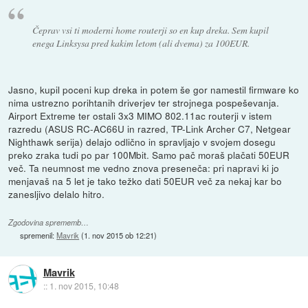
Čeprav vsi ti moderni home routerji so en kup dreka. Sem kupil
enega Linksysa pred kakim letom (ali dvema) za 100EUR.
Jasno, kupil poceni kup dreka in potem še gor namestil firmware ko
nima ustrezno porihtanih driverjev ter strojnega pospeševanja.
Airport Extreme ter ostali 3x3 MIMO 802.11ac routerji v istem
razredu (ASUS RC-AC66U in razred, TP-Link Archer C7, Netgear
Nighthawk serija) delajo odlično in spravljajo v svojem dosegu
preko zraka tudi po par 100Mbit. Samo pač moraš plačati 50EUR
več. Ta neumnost me vedno znova preseneča: pri napravi ki jo
menjavaš na 5 let je tako težko dati 50EUR več za nekaj kar bo
zanesljivo delalo hitro.
Zgodovina sprememb…
spremenil:
Mavrik
(
1. nov 2015 ob 12:21
)
Mavrik
::
1. nov 2015, 10:48