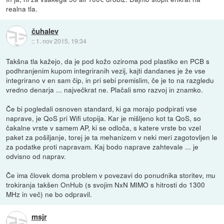
realna tla.
čuhalev
::
1. nov 2015, 19:34
Takšna tla kažejo, da je pod kožo oziroma pod plastiko en PCB s
podhranjenim kupom integriranih vezij, kajti dandanes je že vse
integrirano v en sam čip, in pri sebi premislim, če je to na razgledu
vredno denarja ... največkrat ne. Plačali smo razvoj in znamko.
Če bi pogledali osnoven standard, ki ga morajo podpirati vse
naprave, je QoS pri Wifi utopija. Kar je mišljeno kot ta QoS, so
čakalne vrste v samem AP, ki se odloča, s katere vrste bo vzel
paket za pošiljanje, torej je ta mehanizem v neki meri zagotovljen le
za podatke proti napravam. Kaj bodo naprave zahtevale ... je
odvisno od naprav.
Če ima človek doma problem v povezavi do ponudnika storitev, mu
trokiranja takšen OnHub (s svojim NxN MIMO s hitrosti do 1300
MHz in več) ne bo odpravil.
msjr