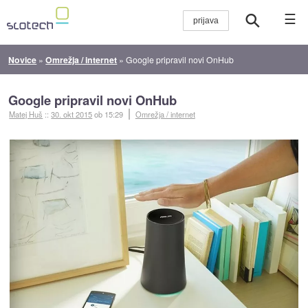
☰
Novice
»
Omrežja / internet
»
Google pripravil novi OnHub
Google pripravil novi OnHub
Matej Huš
::
30. okt 2015
ob 15:29
Omrežja / internet