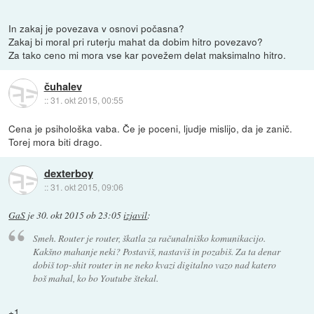
In zakaj je povezava v osnovi počasna?
Zakaj bi moral pri ruterju mahat da dobim hitro povezavo?
Za tako ceno mi mora vse kar povežem delat maksimalno hitro.
čuhalev
::
31. okt 2015, 00:55
Cena je psihološka vaba. Če je poceni, ljudje mislijo, da je zanič.
Torej mora biti drago.
dexterboy
::
31. okt 2015, 09:06
GaS
je
30. okt 2015 ob 23:05
izjavil
:
Smeh. Router je router, škatla za računalniško komunikacijo.
Kakšno mahanje neki? Postaviš, nastaviš in pozabiš. Za ta denar
dobiš top-shit router in ne neko kvazi digitalno vazo nad katero
boš mahal, ko bo Youtube štekal.
+1