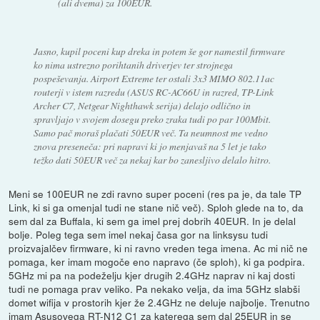
(ali dvema) za 100EUR.
Jasno, kupil poceni kup dreka in potem še gor namestil firmware
ko nima ustrezno porihtanih driverjev ter strojnega
pospeševanja. Airport Extreme ter ostali 3x3 MIMO 802.11ac
routerji v istem razredu (ASUS RC-AC66U in razred, TP-Link
Archer C7, Netgear Nighthawk serija) delajo odlično in
spravljajo v svojem dosegu preko zraka tudi po par 100Mbit.
Samo pač moraš plačati 50EUR več. Ta neumnost me vedno
znova preseneča: pri napravi ki jo menjavaš na 5 let je tako
težko dati 50EUR več za nekaj kar bo zanesljivo delalo hitro.
Meni se 100EUR ne zdi ravno super poceni (res pa je, da tale TP
Link, ki si ga omenjal tudi ne stane nič več). Sploh glede na to, da
sem dal za Buffala, ki sem ga imel prej dobrih 40EUR. In je delal
bolje. Poleg tega sem imel nekaj časa gor na linksysu tudi
proizvajalčev firmware, ki ni ravno vreden tega imena. Ac mi nič ne
pomaga, ker imam mogoče eno napravo (če sploh), ki ga podpira.
5GHz mi pa na podeželju kjer drugih 2.4GHz naprav ni kaj dosti
tudi ne pomaga prav veliko. Pa nekako velja, da ima 5GHz slabši
domet wifija v prostorih kjer že 2.4GHz ne deluje najbolje. Trenutno
imam Asusovega RT-N12 C1 za katerega sem dal 25EUR in se