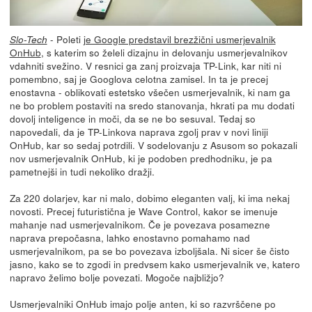
- Poleti
je Google predstavil brezžični usmerjevalnik
Slo-Tech
OnHub
, s katerim so želeli dizajnu in delovanju usmerjevalnikov
vdahniti svežino. V resnici ga zanj proizvaja TP-Link, kar niti ni
pomembno, saj je Googlova celotna zamisel. In ta je precej
enostavna - oblikovati estetsko všečen usmerjevalnik, ki nam ga
ne bo problem postaviti na sredo stanovanja, hkrati pa mu dodati
dovolj inteligence in moči, da se ne bo sesuval. Tedaj so
napovedali, da je TP-Linkova naprava zgolj prav v novi liniji
OnHub, kar so sedaj potrdili. V sodelovanju z Asusom so pokazali
nov usmerjevalnik OnHub, ki je podoben predhodniku, je pa
pametnejši in tudi nekoliko dražji.
Za 220 dolarjev, kar ni malo, dobimo eleganten valj, ki ima nekaj
novosti. Precej futuristična je Wave Control, kakor se imenuje
mahanje nad usmerjevalnikom. Če je povezava posamezne
naprava prepočasna, lahko enostavno pomahamo nad
usmerjevalnikom, pa se bo povezava izboljšala. Ni sicer še čisto
jasno, kako se to zgodi in predvsem kako usmerjevalnik ve, katero
napravo želimo bolje povezati. Mogoče najbližjo?
Usmerjevalniki OnHub imajo polje anten, ki so razvrščene po