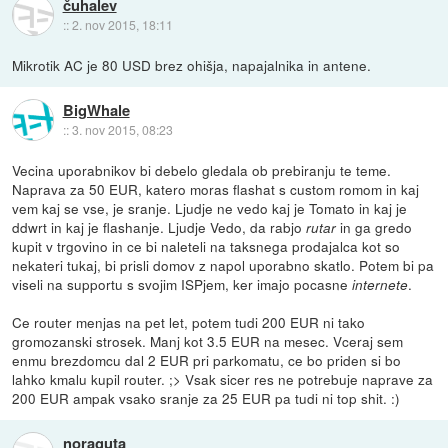
čuhalev
::
2. nov 2015, 18:11
Mikrotik AC je 80 USD brez ohišja, napajalnika in antene.
BigWhale
::
3. nov 2015, 08:23
Vecina uporabnikov bi debelo gledala ob prebiranju te teme.
Naprava za 50 EUR, katero moras flashat s custom romom in kaj
vem kaj se vse, je sranje. Ljudje ne vedo kaj je Tomato in kaj je
ddwrt in kaj je flashanje. Ljudje Vedo, da rabjo
in ga gredo
rutar
kupit v trgovino in ce bi naleteli na taksnega prodajalca kot so
nekateri tukaj, bi prisli domov z napol uporabno skatlo. Potem bi pa
viseli na supportu s svojim ISPjem, ker imajo pocasne
.
internete
Ce router menjas na pet let, potem tudi 200 EUR ni tako
gromozanski strosek. Manj kot 3.5 EUR na mesec. Vceraj sem
enmu brezdomcu dal 2 EUR pri parkomatu, ce bo priden si bo
lahko kmalu kupil router. ;> Vsak sicer res ne potrebuje naprave za
200 EUR ampak vsako sranje za 25 EUR pa tudi ni top shit. :)
noraguta