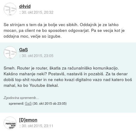
d4vid
::
30. okt 2015, 20:32
Se strinjam s tem da je bolje vec sibkih. Oddajnik je ze lahko
mocan, pa client ne bo sposoben odgovarjat. Pa se vecja kot je
oddajna moc, večje so izgube.
GaS
::
30. okt 2015, 23:05
Smeh. Router je router, škatla za računalniško komunikacijo.
Kakšno mahanje neki? Postaviš, nastaviš in pozabiš. Za ta denar
dobiš top-shit router in ne neko kvazi digitalno vazo nad katero boš
mahal, ko bo Youtube štekal.
Zgodovina sprememb…
spremenil:
GaS
(
30. okt 2015 ob 23:05
)
[D]emon
::
30. okt 2015, 23:11