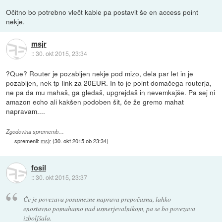
Očitno bo potrebno vlečt kable pa postavit še en access point
nekje.
msjr
::
30. okt 2015, 23:34
?Que? Router je pozabljen nekje pod mizo, dela par let in je
pozabljen, nek tp-link za 20EUR. In to je point domačega routerja,
ne pa da mu mahaš, ga gledaš, upgrejdaš in nevemkajše. Pa sej ni
amazon echo ali kakšen podoben šit, če že gremo mahat
napravam....
Zgodovina sprememb…
spremenil:
msjr
(
30. okt 2015 ob 23:34
)
fosil
::
30. okt 2015, 23:37
Če je povezava posamezne naprava prepočasna, lahko
enostavno pomahamo nad usmerjevalnikom, pa se bo povezava
izboljšala.