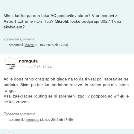
Mhm, koliko pa ena taka AC postavitev stane? V primerjavi z
Airport Extreme / On Hub? Mikrotik točke podpirajo 802.11k oz.
ekvivalent?
Zgodovina sprememb…
spremenil:
Mavrik
(
2. nov 2015 ob 17:34
)
noraguta
::
2. nov 2015, 17:44
Ac je dons rahlo drag sploh glede na to da ti vsaj pol naprav se ne
podpira. Sicer pa tolk kot podobne resitve. In archer pac ni v istem
rangu.
Vsaj zaekrat se routing se ni spremenil zgolj v podporo ac wifi-ju je
se kaj zraven.
Zgodovina sprememb…
spremenilo:
noraguta
(
2. nov 2015 ob 17:45
)