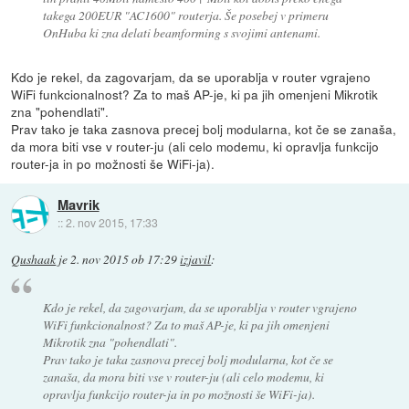
takega 200EUR "AC1600" routerja. Še posebej v primeru
OnHuba ki zna delati beamforming s svojimi antenami.
Kdo je rekel, da zagovarjam, da se uporablja v router vgrajeno
WiFi funkcionalnost? Za to maš AP-je, ki pa jih omenjeni Mikrotik
zna "pohendlati".
Prav tako je taka zasnova precej bolj modularna, kot če se zanaša,
da mora biti vse v router-ju (ali celo modemu, ki opravlja funkcijo
router-ja in po možnosti še WiFi-ja).
Mavrik
::
2. nov 2015, 17:33
Qushaak
je
2. nov 2015 ob 17:29
izjavil
:
Kdo je rekel, da zagovarjam, da se uporablja v router vgrajeno
WiFi funkcionalnost? Za to maš AP-je, ki pa jih omenjeni
Mikrotik zna "pohendlati".
Prav tako je taka zasnova precej bolj modularna, kot če se
zanaša, da mora biti vse v router-ju (ali celo modemu, ki
opravlja funkcijo router-ja in po možnosti še WiFi-ja).