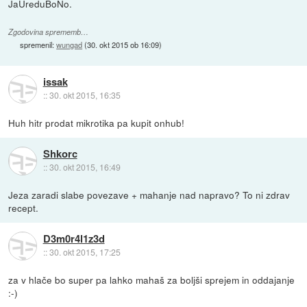
JaUreduBoNo.
Zgodovina sprememb…
spremenil:
wungad
(
30. okt 2015 ob 16:09
)
issak
::
30. okt 2015, 16:35
Huh hitr prodat mikrotika pa kupit onhub!
Shkorc
::
30. okt 2015, 16:49
Jeza zaradi slabe povezave + mahanje nad napravo? To ni zdrav
recept.
D3m0r4l1z3d
::
30. okt 2015, 17:25
za v hlače bo super pa lahko mahaš za boljši sprejem in oddajanje
:-)