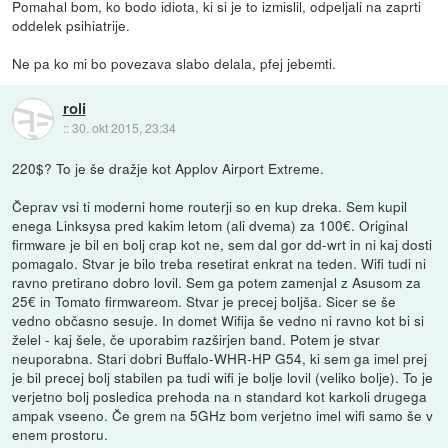
Pomahal bom, ko bodo idiota, ki si je to izmislil, odpeljali na zaprti
oddelek psihiatrije.
Ne pa ko mi bo povezava slabo delala, pfej jebemti.
roli
::
30. okt 2015, 23:34
220$? To je še dražje kot Applov Airport Extreme.
Čeprav vsi ti moderni home routerji so en kup dreka. Sem kupil
enega Linksysa pred kakim letom (ali dvema) za 100€. Original
firmware je bil en bolj crap kot ne, sem dal gor dd-wrt in ni kaj dosti
pomagalo. Stvar je bilo treba resetirat enkrat na teden. Wifi tudi ni
ravno pretirano dobro lovil. Sem ga potem zamenjal z Asusom za
25€ in Tomato firmwareom. Stvar je precej boljša. Sicer se še
vedno občasno sesuje. In domet Wifija še vedno ni ravno kot bi si
želel - kaj šele, če uporabim razširjen band. Potem je stvar
neuporabna. Stari dobri Buffalo-WHR-HP G54, ki sem ga imel prej
je bil precej bolj stabilen pa tudi wifi je bolje lovil (veliko bolje). To je
verjetno bolj posledica prehoda na n standard kot karkoli drugega
ampak vseeno. Če grem na 5GHz bom verjetno imel wifi samo še v
enem prostoru.