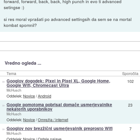
forward, forward, back, back, high punch in evo ti advanced
setingse :)
si res moral vprašati po advanced settingsih da sem se na mortal
kombat spomnil?
Vredno ogleda ...
Tema
Sporočila
»
Googlov dogodek: Pixel in Pixel XL, Google Home,
102
Google Wifi, Chromecast Ultra
McHusch
Oddelek:
Novice
/
Android
»
Google pomotoma pobrisal domače usmerjevalnike
23
nekaterih uporabnikov
McHusch
Oddelek:
Novice
/
Omrežja / internet
»
Googlov nov brezžični usmerjevalnik preprosto Wifi
7
McHusch
Oddelek:
Novice
/
Ostale najave