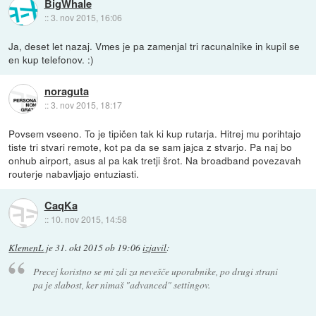
BigWhale
::
3. nov 2015, 16:06
Ja, deset let nazaj. Vmes je pa zamenjal tri racunalnike in kupil se
en kup telefonov. :)
noraguta
::
3. nov 2015, 18:17
Povsem vseeno. To je tipičen tak ki kup rutarja. Hitrej mu porihtajo
tiste tri stvari remote, kot pa da se sam jajca z stvarjo. Pa naj bo
onhub airport, asus al pa kak tretji šrot. Na broadband povezavah
routerje nabavljajo entuziasti.
CaqKa
::
10. nov 2015, 14:58
KlemenL
je
31. okt 2015 ob 19:06
izjavil
:
Precej koristno se mi zdi za nevešče uporabnike, po drugi strani
pa je slabost, ker nimaš "advanced" settingov.