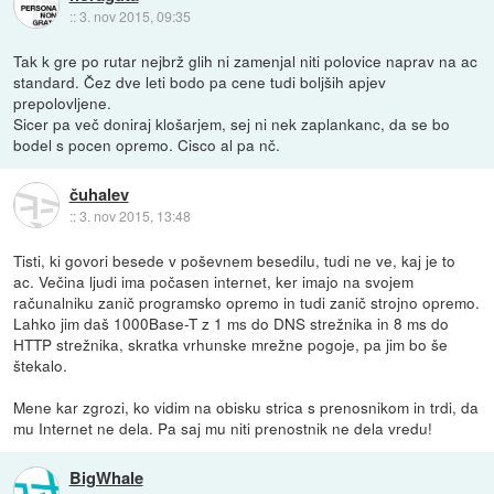
::
3. nov 2015, 09:35
Tak k gre po rutar nejbrž glih ni zamenjal niti polovice naprav na ac
standard. Čez dve leti bodo pa cene tudi boljših apjev
prepolovljene.
Sicer pa več doniraj klošarjem, sej ni nek zaplankanc, da se bo
bodel s pocen opremo. Cisco al pa nč.
čuhalev
::
3. nov 2015, 13:48
Tisti, ki govori besede v poševnem besedilu, tudi ne ve, kaj je to
ac. Večina ljudi ima počasen internet, ker imajo na svojem
računalniku zanič programsko opremo in tudi zanič strojno opremo.
Lahko jim daš 1000Base-T z 1 ms do DNS strežnika in 8 ms do
HTTP strežnika, skratka vrhunske mrežne pogoje, pa jim bo še
štekalo.
Mene kar zgrozi, ko vidim na obisku strica s prenosnikom in trdi, da
mu Internet ne dela. Pa saj mu niti prenostnik ne dela vredu!
BigWhale