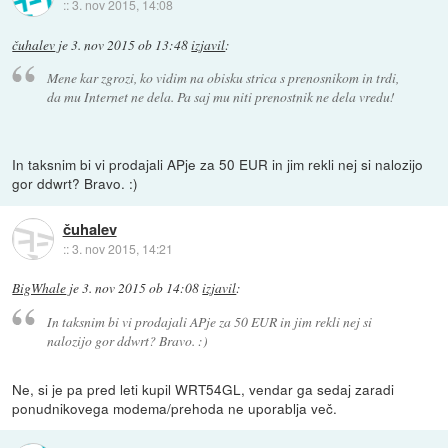
::
3. nov 2015, 14:08
čuhalev
je
3. nov 2015 ob 13:48
izjavil
:
Mene kar zgrozi, ko vidim na obisku strica s prenosnikom in trdi,
da mu Internet ne dela. Pa saj mu niti prenostnik ne dela vredu!
In taksnim bi vi prodajali APje za 50 EUR in jim rekli nej si nalozijo
gor ddwrt? Bravo. :)
čuhalev
::
3. nov 2015, 14:21
BigWhale
je
3. nov 2015 ob 14:08
izjavil
:
In taksnim bi vi prodajali APje za 50 EUR in jim rekli nej si
nalozijo gor ddwrt? Bravo. :)
Ne, si je pa pred leti kupil WRT54GL, vendar ga sedaj zaradi
ponudnikovega modema/prehoda ne uporablja več.