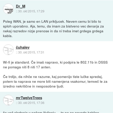
Dr_M
::
30. okt 2015, 17:29
Poleg WAN, je samo en LAN prikljucek. Nevem cemu bi bilo to
sploh uporabno. Aja, temu, da imam za bistveno vec denarja za
nekaj razredov nizje prenose in da ni treba imet grdega grdega
kabla.
čuhalev
::
30. okt 2015, 17:31
Wi-fi je standard. Če imaš napravo, ki podpira le 802.11b in DSSS
ne pomaga niti 8 niti 17 anten.
Če trdijo, da nihče ne razume, kaj pomenijo tiste lučke spredaj,
potem ta naprava ne more biti namenjena vsakomur, temveč le za
izredno nekritične in nesposobne ljudi.
mrTwelveTrees
::
30. okt 2015, 17:36
še več sledenja v našem življenju.... to pa ne povedo kakšne