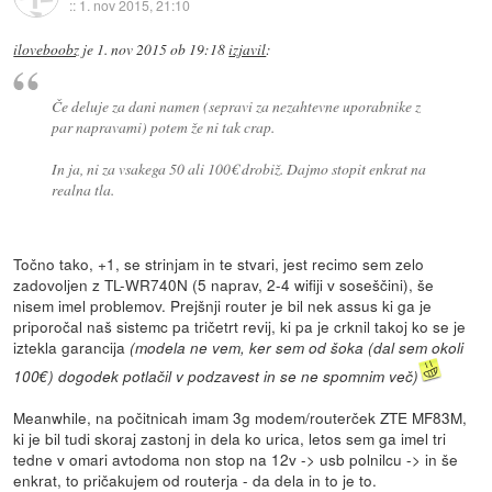
::
1. nov 2015, 21:10
iloveboobz
je
1. nov 2015 ob 19:18
izjavil
:
Če deluje za dani namen (sepravi za nezahtevne uporabnike z
par napravami) potem že ni tak crap.
In ja, ni za vsakega 50 ali 100€ drobiž. Dajmo stopit enkrat na
realna tla.
Točno tako, +1, se strinjam in te stvari, jest recimo sem zelo
zadovoljen z TL-WR740N (5 naprav, 2-4 wifiji v soseščini), še
nisem imel problemov. Prejšnji router je bil nek assus ki ga je
priporočal naš sistemc pa tričetrt revij, ki pa je crknil takoj ko se je
iztekla garancija
(modela ne vem, ker sem od šoka (dal sem okoli
100€) dogodek potlačil v podzavest in se ne spomnim več)
Meanwhile, na počitnicah imam 3g modem/routerček ZTE MF83M,
ki je bil tudi skoraj zastonj in dela ko urica, letos sem ga imel tri
tedne v omari avtodoma non stop na 12v -> usb polnilcu -> in še
enkrat, to pričakujem od routerja - da dela in to je to.