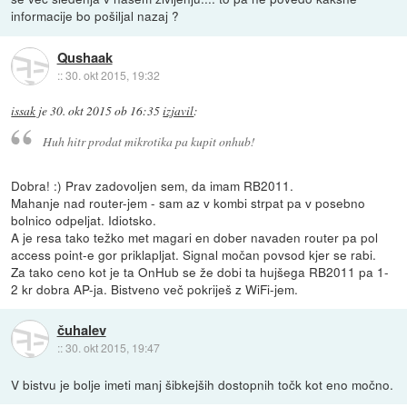
informacije bo pošiljal nazaj ?
Qushaak
::
30. okt 2015, 19:32
issak
je
30. okt 2015 ob 16:35
izjavil
:
Huh hitr prodat mikrotika pa kupit onhub!
Dobra! :) Prav zadovoljen sem, da imam RB2011.
Mahanje nad router-jem - sam az v kombi strpat pa v posebno
bolnico odpeljat. Idiotsko.
A je resa tako težko met magari en dober navaden router pa pol
access point-e gor priklapljat. Signal močan povsod kjer se rabi.
Za tako ceno kot je ta OnHub se že dobi ta hujšega RB2011 pa 1-
2 kr dobra AP-ja. Bistveno več pokriješ z WiFi-jem.
čuhalev
::
30. okt 2015, 19:47
V bistvu je bolje imeti manj šibkejših dostopnih točk kot eno močno.