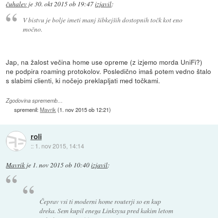
čuhalev
je
30. okt 2015 ob 19:47
izjavil
:
V bistvu je bolje imeti manj šibkejših dostopnih točk kot eno
močno.
Jap, na žalost večina home use opreme (z izjemo morda UniFi?)
ne podpira roaming protokolov. Posledično imaš potem vedno štalo
s slabimi clienti, ki nočejo preklapljati med točkami.
Zgodovina sprememb…
spremenil:
Mavrik
(
1. nov 2015 ob 12:21
)
roli
::
1. nov 2015, 14:14
Mavrik
je
1. nov 2015 ob 10:40
izjavil
:
Čeprav vsi ti moderni home routerji so en kup
dreka. Sem kupil enega Linksysa pred kakim letom