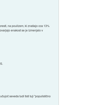
obresti, na poulizem, ki znašajo cca 13%
ovarjajo enakost se je izmenjalo v
JS.
čujoč seveda tudi tisti tuji "populistično