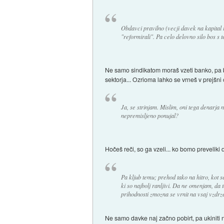
Obdavci pravilno (vecji davek na kapital i
"reformirali". Pa celo delovno silo bos s 
Ne samo sindikatom moraš vzeti banko, pa bo
sektorja... Ozrioma lahko se vrneš v prejšni
Ja, se strinjam. Mislim, oni tega denarja 
nepremisljeno ponujal?
Hočeš reči, so ga vzeli... ko bomo preveliki
Pa kljub temu; prehod tako na hitro, kot se 
ki so najbolj ranljivi. Da ne omenjam, da t
prihodnosti zmozna se vrnit na vsaj vzdrz
Ne samo davke naj začno pobirt, pa ukiniti n