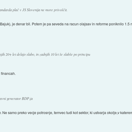
standarda plač v JS Slovenija ne more privoščit.
Bajuk), je denar bil. Potem je pa seveda na racun olajsav in reforme poniknilo 1.5 m
ih 20+ let delajo slabo, in zadnjih 10 let še slabše po principu
 financah.
lavni generator BDP-ja
 Ne samo preko vecje potrosnje, temvec tudi kot sektor, ki ustvarja okolje,v kate