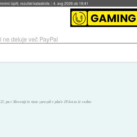
eto za večkratno uporabo
::
4. avg 2026 ob 19:41
ji ne deluje več PayPal
, pa v Sloveniji še niste zarezali v plače JS kot to še vedno