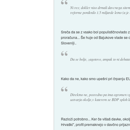
Ni res; dokler niso drmali davcnega sitem
reforme poniknilo 1.5 miljarde letno (a je
Sreča da se z vsako bol populističnovlado z
proračuna... Še huje od Bajukove vlade se do
Sloveniji..
Da se bolje, zagotovo, ampak to ni debata
Kako da ne, kako smo upešni pri črpanju EU 
Direktno ne, posredno pa ima ogromen vpl
ustvarja okolje,v katerem se BDP sploh la
Razloži potrobno... Ker če višaš davke, okolj
Hrvaški", profit premaknejo v davčno prijazn