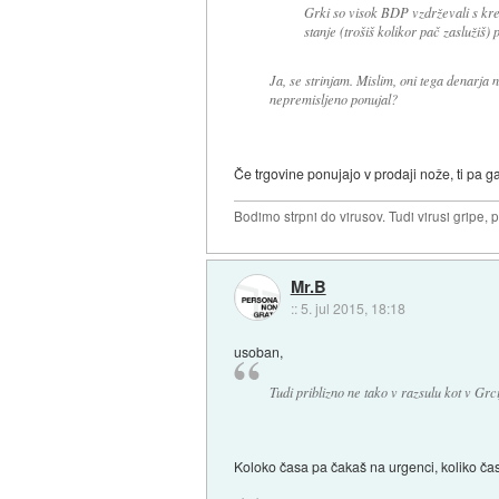
Grki so visok BDP vzdrževali s kred
stanje (trošiš kolikor pač zaslužiš) 
Ja, se strinjam. Mislim, oni tega denarja 
nepremisljeno ponujal?
Če trgovine ponujajo v prodaji nože, ti pa g
Bodimo strpni do virusov. Tudi virusi gripe, 
Mr.B
::
5. jul 2015, 18:18
usoban,
Tudi priblizno ne tako v razsulu kot v Grci
Koloko časa pa čakaš na urgenci, koliko časa