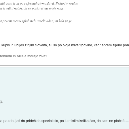
iti, zato je ta po reformah strmoglavil. Prihod v realno
pa je edini način, da se postaviš na svoje noge.
na prvem mestu sploh nebi smeli videti; in kdo ga je
a kupiš in ubiješ z njim človeka, ali so po tvoje krive trgovine, ker nepremišljeno p
prehlada in AIDSa morajo živeti.
ji.
 potrebuješ da prideš do specialista, pa tu mislim koliko čas, da sam ne plačaš.....