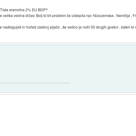
n? Tista sramotna 2% EU BDP?
velika većina držav. Bolj bi bil problem če izstopila npr. Nizozemska , Nemčija , F
e nadleguješ in hočeš zastonj pijačo , še vedno je notri 50 drugih gostov , kateri bi n