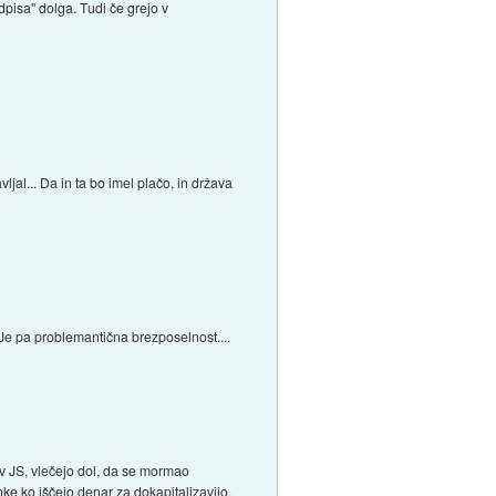
dpisa" dolga. Tudi če grejo v
ljal... Da in ta bo imel plačo, in država
. Je pa problemantična brezposelnost....
ev JS, vlečejo dol, da se mormao
nke ko iščejo denar za dokapitalizavijo,