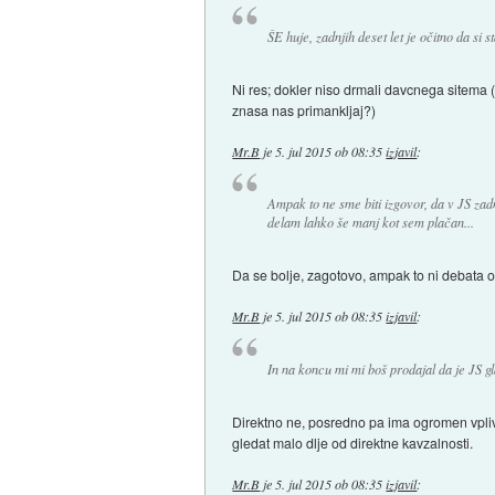
ŠE huje, zadnjih deset let je očitno da si 
Ni res; dokler niso drmali davcnega sitema (
znasa nas primankljaj?)
Mr.B
je
5. jul 2015 ob 08:35
izjavil
:
Ampak to ne sme biti izgovor, da v JS zadnj
delam lahko še manj kot sem plačan...
Da se bolje, zagotovo, ampak to ni debata o
Mr.B
je
5. jul 2015 ob 08:35
izjavil
:
In na koncu mi mi boš prodajal da je JS g
Direktno ne, posredno pa ima ogromen vpliv.
gledat malo dlje od direktne kavzalnosti.
Mr.B
je
5. jul 2015 ob 08:35
izjavil
: