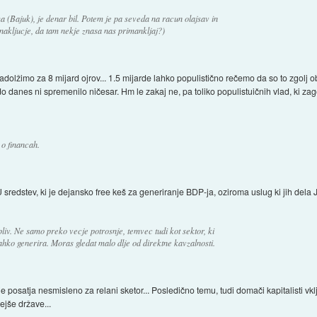
a (Bajuk), je denar bil. Potem je pa seveda na racun olajsav in
 nakljucje, da tam nekje znasa nas primankljaj?)
adolžimo za 8 mijard ojrov... 1.5 mijarde lahko populistično rečemo da so to zgolj 
 danes ni spremenilo ničesar. Hm le zakaj ne, pa toliko populistuičnih vlad, ki zag
 o financah.
sredstev, ki je dejansko free keš za generiranje BDP-ja, oziroma uslug ki jih dela 
iv. Ne samo preko vecje potrosnje, temvec tudi kot sektor, ki
hko generira. Moras gledat malo dlje od direktne kavzalnosti.
e posatja nesmisleno za relani sketor... Posledično temu, tudi domači kapitalisti vklju
ejše države...