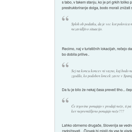
s tabo, v takem stanju, ko je pri grkih toli
prestruktoriranje dolga, bodo morali znižat
Sploh ob podatku, da je vec kot polovica m
nezavidljivo situacijo.
Recimo, naj v turističnih lokacijah, rečejo d
bo dobila prilive..
Sej na koncu koncev ni vazno, kaj bodo na
zgodilo, ko podoben loncek zavre v Spaniji
Da tu je bilo že nekaj časa preveč tiho... č
Če trgovine ponujajo v prodaji nože, ti pa 
ker nepremišljeno ponujajo nože???
Lahko obrnemo drugače, Slovenija se vedno z
zadolževati....Človek bi mislil da vse te vl