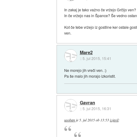
In zakaj je tako važno če vržejo Grčijo ve
In če vržejo nas in Špance? Še vedno ostane 
Kot če tebe vržejo iz gostilne ker ostale gost
ven.
Mare2
::
5. jul 2015, 15:41
Ne morejo jih vreči ven. :)
Pa še malo jih morajo izkoristit.
Gavran
::
5. jul 2015, 16:31
usoban
je
5. jul 2015 ob 13:53
izjavil
: