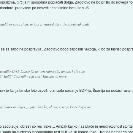
ko populizma, Grčija ni sposobna poplačati dolga. Zagotovo ne bo prišlo do novega "o
i standard, predvsem pa odvzeti nesmiselne bonuse v JS.
ladih brezposelnih, so tam za naslednjih x desetletij zakuhali
a se za sabo ne pospravlja.. Zagotovo bodo zaposlili nekoga, ki bo za tusristi posprav
redili z Grki. Lahko jih tut ven zabrisejo; ampak kaj se bo
? Italiji? Tudi njih vrgli ven? Europa no more.
eprav je Italija lansko leto uspešno znižala padanje BDP-ja, Španija pa počasi raste
ga kupiš in ubiješ z njim človeka, ali so po tvoje krive trgovine,
adolžuje, obresti so res nizke.... Ampak kaj ko nas plače in neučinkovitost storit
ade upajo na čudežno fenomenalno rast BDP-ja, in konec krize... Kot na primer da ba