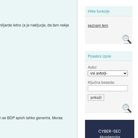
Hitre funkcije
iljarde letno (a je nakljucje, da tam nekje
seznam tem
Posebni izpisi
Avtor:
Ključna beseda:
rem se BDP sploh lahko generira. Moras