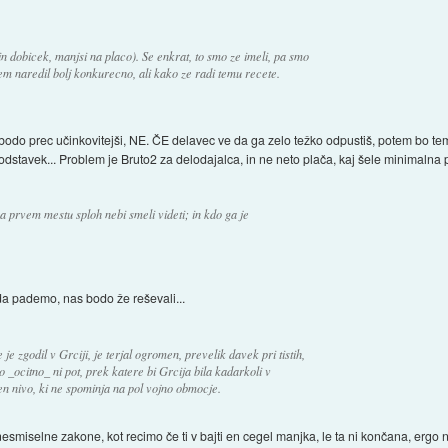
n dobicek, manjsi na placo). Se enkrat, to smo ze imeli, pa smo
tem naredil bolj konkurecno, ali kako ze radi temu recete.
do prec učinkovitejši, NE. ČE delavec ve da ga zelo težko odpustiš, potem bo temu 
 odstavek... Problem je Bruto2 za delodajalca, in ne neto plača, kaj šele minimalna p
na prvem mestu sploh nebi smeli videti; in kdo ga je
 da pademo, nas bodo že reševali...
je zgodil v Grciji, je terjal ogromen, prevelik davek pri tistih,
o _ocitno_ ni pot, prek katere bi Grcija bila kadarkoli v
en nivo, ki ne spominja na pol vojno obmocje.
esmiselne zakone, kot recimo če ti v bajti en cegel manjka, le ta ni končana, ergo ne