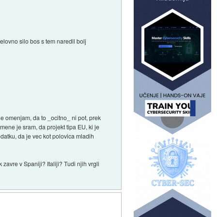
elovno silo bos s tem naredil bolj
Da ne omenjam, da to _ocitno_ ni pot, prek
mene je sram, da projekt tipa EU, ki je
datku, da je vec kot polovica mladih
vre v Spaniji? Italiji? Tudi njih vrgli