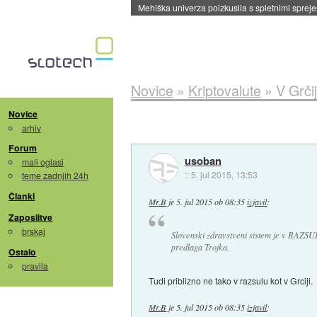
Evropska vesoljska agencija razvija svojo rak
Novice
»
Kriptovalute
»
V Grči
Novice
arhiv
Forum
usoban
mali oglasi
::
5. jul 2015, 13:53
teme zadnjih 24h
Članki
Mr.B
je
5. jul 2015 ob 08:35
izjavil
:
Zaposlitve
brskaj
Slovenski zdravstveni sistem je v RAZSULU
predlaga Trojka.
Ostalo
pravila
Tudi priblizno ne tako v razsulu kot v Grciji.
Mr.B
je
5. jul 2015 ob 08:35
izjavil
: