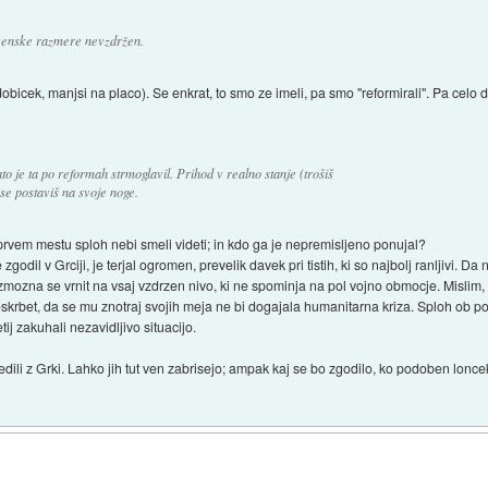
lovenske razmere nevzdržen.
obicek, manjsi na placo). Se enkrat, to smo ze imeli, pa smo "reformirali". Pa celo d
to je ta po reformah strmoglavil. Prihod v realno stanje (trošiš
 se postaviš na svoje noge.
 prvem mestu sploh nebi smeli videti; in kdo ga je nepremisljeno ponujal?
 zgodil v Grciji, je terjal ogromen, prevelik davek pri tistih, ki so najbolj ranljivi. 
i zmozna se vrnit na vsaj vzdrzen nivo, ki ne spominja na pol vojno obmocje. Mislim, 
krbet, da se mu znotraj svojih meja ne bi dogajala humanitarna kriza. Sploh ob po
ij zakuhali nezavidljivo situacijo.
li z Grki. Lahko jih tut ven zabrisejo; ampak kaj se bo zgodilo, ko podoben loncek za