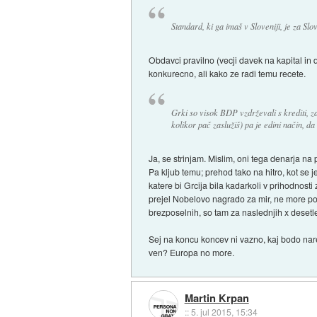
Standard, ki ga imaš v Sloveniji, je za S
Obdavci pravilno (vecji davek na kapital in d
konkurecno, ali kako ze radi temu recete.
Grki so visok BDP vzdrževali s krediti, za
kolikor pač zaslužiš) pa je edini način, da
Ja, se strinjam. Mislim, oni tega denarja na
Pa kljub temu; prehod tako na hitro, kot se je
katere bi Grcija bila kadarkoli v prihodnost
prejel Nobelovo nagrado za mir, ne more pos
brezposelnih, so tam za naslednjih x desetlet
Sej na koncu koncev ni vazno, kaj bodo naredi
ven? Europa no more.
Martin Krpan
::
5. jul 2015, 15:34