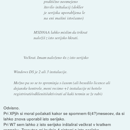
praktično neomejeno
število inštalacij (dokler
je serijska uporabljena le
na eni mašini istočasno)
MSDNAA lahko mislim da trikrat
naložiš z isto serijsko hkrati.
Večkrat. Imam naloženo 4x z isto serijsko
Windows DS je 2 ali 3 instalacije.
Možno pa so se to spreminja s časom (ali besedilo licence ali
dejanske kontrole, meni recimo +1 instalacije ni hotelo
registrirati/odkleniti/aktivirati al kaki termin se že rabi)
Odvisno.
Pri XPjih si moral počakati kakor se spomnem 6(4?)mesecev, da si
lahko znova uporabil isto serijsko.
Pri W7 sem lahko z isto serijsko inštaliral večkrat v kratkem
razmaku. Trenutno mi laufajo 4 sistemi z isto serijsko.