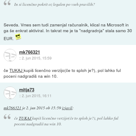
In si licenčno pokrit oz legalen po vseh pravilih?
Seveda. Vmes sem tudi zamenjal računalnik, klical na Microsoft in
ga še enkrat aktiviral. In takrat me je ta "nadgradnja" stala samo 30
EUR.
mk766321
::
2. jun 2015, 15:59
če
TUKAJ
kupiš licenčno verzijo(če to sploh je?), pol lahko ful
poceni nadgradiš na win 10.
mitja73
::
2. jun 2015, 16:11
mk766321
je
2. jun 2015 ob 15:59
izjavil
:
če
TUKAJ
kupiš licenčno verzijo(če to sploh je?), pol lahko ful
poceni nadgradiš na win 10.