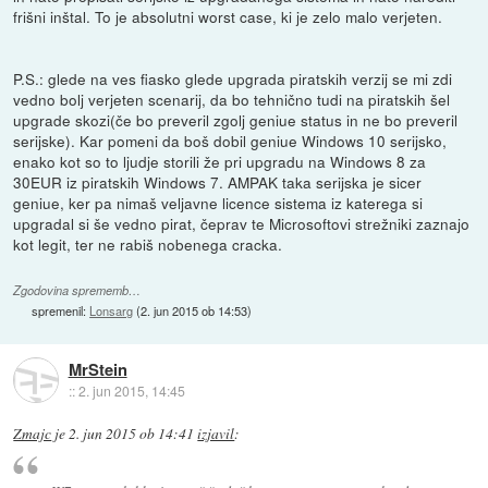
frišni inštal. To je absolutni worst case, ki je zelo malo verjeten.
P.S.: glede na ves fiasko glede upgrada piratskih verzij se mi zdi
vedno bolj verjeten scenarij, da bo tehnično tudi na piratskih šel
upgrade skozi(če bo preveril zgolj geniue status in ne bo preveril
serijske). Kar pomeni da boš dobil geniue Windows 10 serijsko,
enako kot so to ljudje storili že pri upgradu na Windows 8 za
30EUR iz piratskih Windows 7. AMPAK taka serijska je sicer
geniue, ker pa nimaš veljavne licence sistema iz katerega si
upgradal si še vedno pirat, čeprav te Microsoftovi strežniki zaznajo
kot legit, ter ne rabiš nobenega cracka.
Zgodovina sprememb…
spremenil:
Lonsarg
(
2. jun 2015 ob 14:53
)
MrStein
::
2. jun 2015, 14:45
Zmajc
je
2. jun 2015 ob 14:41
izjavil
: