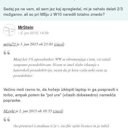
Sedaj pa ne vem, ali sem jaz kaj spregledal, mi je nehalo delati 2/3
možganov, ali so pri MSju z W10 naredili totalno zmedo?
MrStein
::
2. jun 2015, 14:39
mitja73
je
1. jun 2015 ob 23:01
izjavil
:
Manj kot 1% uporabnikov WW se obremenjuje s tem, vsi ostali
zaupamo posodobitvam. Nisem se imel slabe izkusnje s
katerokoli posodobitvijo, razen da je kera vzela neki casa za
posodobitev
Večino moti ravno to, da hočejo izklopiti laptop in ga pospraviti v
torbo, ampak potem še "pol ure" (včasih dobesedno) namešča
popravke.
NLight
je
2. jun 2015 ob 10:55
izjavil
:
(ko preneseš iz msdnaa ti že v .iso file vpiše licenco in je rabiš