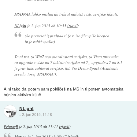
MSDNAA lahko mislim da trikrat naložiš z isto serijsko hkrati.
NLight
je
2. jun 2015 ob 10:55
izjavil
:
(ko preneseš iz msdnaa ti že v .iso file vpiše licenco
in je rabiš vnašat)
To ni res, za Win7 sem moral vnesti serijsko, za Visto prav tako,
za upgrade z viste na 7 takisto (serijsko od 7), upgrade s 7 na 8.1
je prav tako zahteval serijsko, itd. Vse DreamSpark (Academic
seveda, torej 'MSDNAA').
A ni tako da potem sam pokličeš na MS in ti potem avtomatska
tajnica aktivira ključ
NLight
::
2. jun 2015, 11:18
PrimozR
je
2. jun 2015 ob 11:11
izjavil
:
Motion
je
2. jun 2015 ob 08:47
izjavil
: