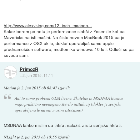
http://www.alexvking.com/12_inch_macboo...
Kakor berem po netu je performance slabši z Yosemite kot pa
Mavericks na isti mašini. Na čisto novem MacBook 2015 pa je
performance z OSX ok le, dokler uporabljaš samo apple
prednameščen software, medtem ko windows 10 leti. Odloči se pa
seveda sam.
PrimozR
::
2. jun 2015, 11:11
Motion
je
2. jun 2015 ob 08:47
izjavil
:
Ani to samo problem OEM licenc. Škatelne in MSDNAA licence
majo praktično neomejeno število inštalacij (dokler je serijska
uporabljena le na eni mašini istočasno)
MSDNAA lahko mislim da trikrat naložiš z isto serijsko hkrati.
NLight
je
2. jun 2015 ob 10:55
izjavil
: