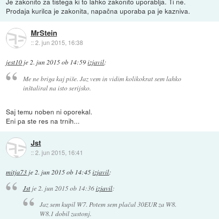
Je zakonito za tistega ki to lahko zakonito uporablja. Ti ne.
Prodaja kurilca je zakonita, napačna uporaba pa je kazniva.
MrStein
::
2. jun 2015, 16:38
jest10
je
2. jun 2015 ob 14:59
izjavil
:
Me ne briga kaj piše. Jaz vem in vidim kolikokrat sem lahko
inštaliral na isto serijsko.
Saj temu noben ni oporekal.
Eni pa ste res na trnih...
Jst
::
2. jun 2015, 16:41
mitja73
je
2. jun 2015 ob 14:45
izjavil
:
Jst
je
2. jun 2015 ob 14:36
izjavil
:
Jaz sem kupil W7. Potem sem plačal 30EUR za W8.
W8.1 dobil zastonj.