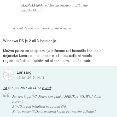
MSDNAA lahko mislim da trikrat naložiš z isto
serijsko hkrati.
Večkrat. Imam naloženo 4x z isto serijsko
Windows DS je 2 ali 3 instalacije.
Možno pa so se to spreminja s časom (ali besedilo licence ali
dejanske kontrole, meni recimo +1 instalacije ni hotelo
registrirati/odkleniti/aktivirati al kaki termin se že rabi)
Lonsarg
::
2. jun 2015, 14:43
Jst
je
2. jun 2015 ob 14:36
izjavil
:
Jaz sem kupil W7. Potem sem plačal 30EUR za W8. W8.1 dobil
zastonj.
A W10 bi rad inštaliral na prazen disk.
Kaj to pomeni? Da bom moral kupiti Pro verzijo, z škatlo?