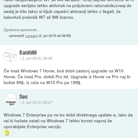
upgrade serijsko lahko aktiviraš na poljubnem računalniku(vsaj do
sedaj je bilo tako) si kljub uspešni aktivaciji lahko v ilegali, če
kakorkoli prekršiš W7 ali W8 licenco.
Zgodovina sprememb…
spremenil:
Lonsarg
(
2. jun 2015 ob 08:59
)
Egidij88
::
2. jun 2015, 09:08
Če imaš Windows 7 Home, boš dobil zastonj upgrade na W10
Home. Če imaš Pro, dobiš Pro itd. Upgrade iz Home na Pro naj bi
koštal 99$, Iz niča na W10 Pro pa 199$.
Spc
::
2. jun 2015, 09:27
Windows 7 Enterprise pa ne bo dobil direktnega update-a, tako da
vsi ki hočete ostati na Windows 7 lahko komot naprej še
uporabljate Enterprise verzijo.