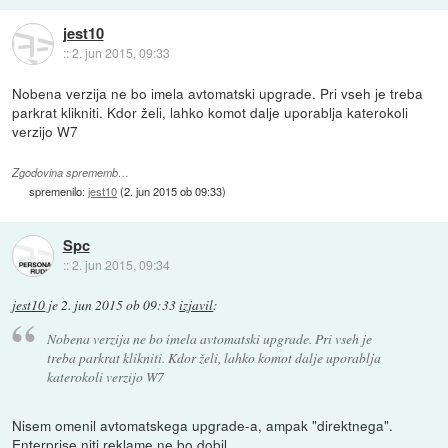
jest10
::
2. jun 2015, 09:33
Nobena verzija ne bo imela avtomatski upgrade. Pri vseh je treba
parkrat klikniti. Kdor želi, lahko komot dalje uporablja katerokoli
verzijo W7
Zgodovina sprememb…
spremenilo:
jest10
(
2. jun 2015 ob 09:33
)
Spc
::
2. jun 2015, 09:34
jest10
je
2. jun 2015 ob 09:33
izjavil
:
Nobena verzija ne bo imela avtomatski upgrade. Pri vseh je
treba parkrat klikniti. Kdor želi, lahko komot dalje uporablja
katerokoli verzijo W7
Nisem omenil avtomatskega upgrade-a, ampak "direktnega".
Enterprise niti reklame ne bo dobil.