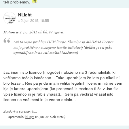
teh problemov.
NLight
::
2. jun 2015, 10:55
Motion
je
2. jun 2015 ob 08:47
izjavil
:
Ani to samo problem OEM licenc. Škatelne in MSDNAA licence
majo praktično neomejeno število inštalacij
(dokler je serijska
uporabljena le na eni mašini istočasno)
Jaz imam isto licenco (mogoče) naloženo na 3 računalnikih, ki
večinoma tečejo istočasno... Tako uporabljam že leta pa nikoli ni
bilo težav... Res pa je da imam veliko legalnih licenc in niti ne vem
kje je katera uporabljena (ko preneseš iz msdnaa ti že v .iso file
vpiše licenco in je rabiš vnašat)... Sem pa večkrat vnašal isto
licenco na več mest in je vedno delalo...
Zgodovina sprememb…
spremenilo:
NLight
(
2. jun 2015 ob 10:56
)