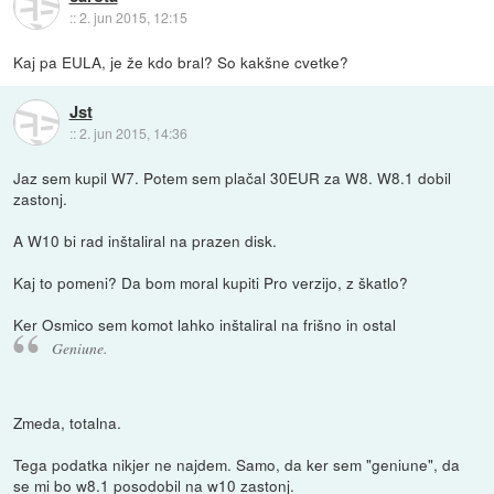
::
2. jun 2015, 12:15
Kaj pa EULA, je že kdo bral? So kakšne cvetke?
Jst
::
2. jun 2015, 14:36
Jaz sem kupil W7. Potem sem plačal 30EUR za W8. W8.1 dobil
zastonj.
A W10 bi rad inštaliral na prazen disk.
Kaj to pomeni? Da bom moral kupiti Pro verzijo, z škatlo?
Ker Osmico sem komot lahko inštaliral na frišno in ostal
Geniune.
Zmeda, totalna.
Tega podatka nikjer ne najdem. Samo, da ker sem "geniune", da
se mi bo w8.1 posodobil na w10 zastonj.