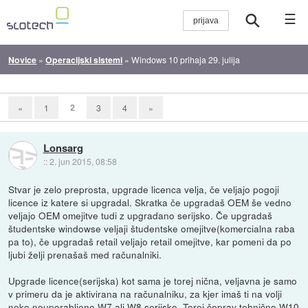
☰
Novice
»
Operacijski sistemi
»
Windows 10 prihaja 29. julija
2
«
1
3
4
»
Lonsarg
::
2. jun 2015, 08:58
Stvar je zelo preprosta, upgrade licenca velja, če veljajo pogoji
licence iz katere si upgradal. Skratka če upgradaš OEM še vedno
veljajo OEM omejitve tudi z upgradano serijsko. Če upgradaš
študentske windowse veljaji študentske omejitve(komercialna raba
pa to), če upgradaš retail veljajo retail omejitve, kar pomeni da po
ljubi želji prenašaš med računalniki.
Upgrade licence(serijska) kot sama je torej nična, veljavna je samo
v primeru da je aktivirana na računalniku, za kjer imaš ti na volji
neko neuporabljeno W7 ali W8 serijsko. Torej čeprav tehnično W10