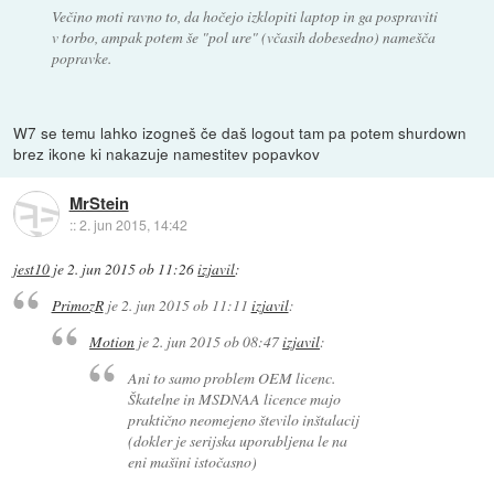
Večino moti ravno to, da hočejo izklopiti laptop in ga pospraviti
v torbo, ampak potem še "pol ure" (včasih dobesedno) namešča
popravke.
W7 se temu lahko izogneš če daš logout tam pa potem shurdown
brez ikone ki nakazuje namestitev popavkov
MrStein
::
2. jun 2015, 14:42
jest10
je
2. jun 2015 ob 11:26
izjavil
:
PrimozR
je
2. jun 2015 ob 11:11
izjavil
:
Motion
je
2. jun 2015 ob 08:47
izjavil
:
Ani to samo problem OEM licenc.
Škatelne in MSDNAA licence majo
praktično neomejeno število inštalacij
(dokler je serijska uporabljena le na
eni mašini istočasno)