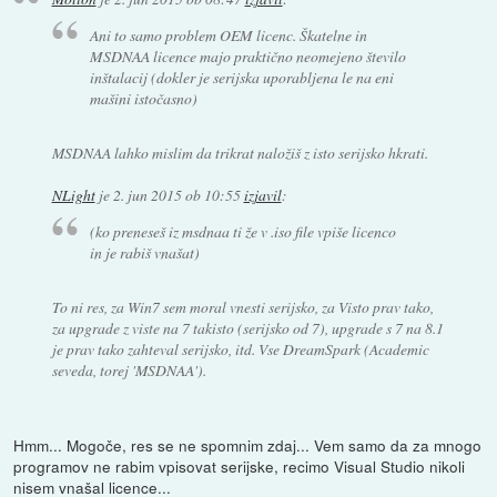
Ani to samo problem OEM licenc. Škatelne in
MSDNAA licence majo praktično neomejeno število
inštalacij (dokler je serijska uporabljena le na eni
mašini istočasno)
MSDNAA lahko mislim da trikrat naložiš z isto serijsko hkrati.
NLight
je
2. jun 2015 ob 10:55
izjavil
:
(ko preneseš iz msdnaa ti že v .iso file vpiše licenco
in je rabiš vnašat)
To ni res, za Win7 sem moral vnesti serijsko, za Visto prav tako,
za upgrade z viste na 7 takisto (serijsko od 7), upgrade s 7 na 8.1
je prav tako zahteval serijsko, itd. Vse DreamSpark (Academic
seveda, torej 'MSDNAA').
Hmm... Mogoče, res se ne spomnim zdaj... Vem samo da za mnogo
programov ne rabim vpisovat serijske, recimo Visual Studio nikoli
nisem vnašal licence...