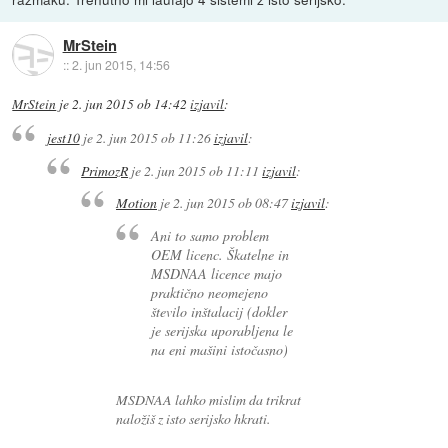
MrStein
::
2. jun 2015, 14:56
MrStein
je
2. jun 2015 ob 14:42
izjavil
:
jest10
je
2. jun 2015 ob 11:26
izjavil
:
PrimozR
je
2. jun 2015 ob 11:11
izjavil
:
Motion
je
2. jun 2015 ob 08:47
izjavil
:
Ani to samo problem
OEM licenc. Škatelne in
MSDNAA licence majo
praktično neomejeno
število inštalacij (dokler
je serijska uporabljena le
na eni mašini istočasno)
MSDNAA lahko mislim da trikrat
naložiš z isto serijsko hkrati.