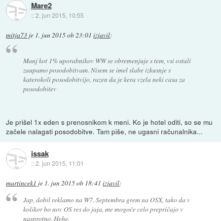
Mare2
::
2. jun 2015, 10:55
mitja73
je
1. jun 2015 ob 23:01
izjavil
:
Manj kot 1% uporabnikov WW se obremenjuje s tem, vsi ostali
zaupamo posodobitvam. Nisem se imel slabe izkusnje s
katerokoli posodobitvijo, razen da je kera vzela neki casa za
posodobitev
Je prišel 1x eden s prenosnikom k meni. Ko je hotel oditi, so se mu
začele nalagati posodobitve. Tam piše, ne ugasni računalnika...
issak
::
2. jun 2015, 11:01
martincek1
je
1. jun 2015 ob 18:41
izjavil
:
Jap, dobil reklamo na W7. Septembra grem na OSX, tako da v
kolikor bo nov OS res do jaja, me mogoče celo prepričajo v
nasprotno. Hehe.