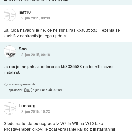
jest10
::
2. jun 2015, 09:39
Saj tuda navadni je ne, če ne inštaliraš kb3035583. Teženja se
znebiš z odstranitvijo tega updata.
Spc
::
2. jun 2015, 09:48
Ja res je, ampak za enterprise kb3035583 ne bo niti možno
inštalirat.
Zgodovina sprememb…
spremenil:
Spc
(
2. jun 2015 ob 09:49
)
Lonsarg
::
2. jun 2015, 10:23
Glede na to, da bo upgrade iz W7 in W8 na W10 tako
enostaven(par klikov) je zdaj vprašanje kaj bo z inštaliranimi