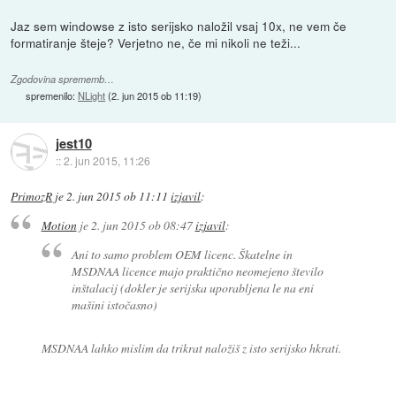
Jaz sem windowse z isto serijsko naložil vsaj 10x, ne vem če
formatiranje šteje? Verjetno ne, če mi nikoli ne teži...
Zgodovina sprememb…
spremenilo:
NLight
(
2. jun 2015 ob 11:19
)
jest10
::
2. jun 2015, 11:26
PrimozR
je
2. jun 2015 ob 11:11
izjavil
:
Motion
je
2. jun 2015 ob 08:47
izjavil
:
Ani to samo problem OEM licenc. Škatelne in
MSDNAA licence majo praktično neomejeno število
inštalacij (dokler je serijska uporabljena le na eni
mašini istočasno)
MSDNAA lahko mislim da trikrat naložiš z isto serijsko hkrati.