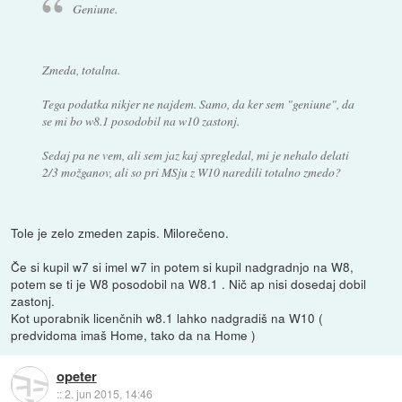
Geniune.
Zmeda, totalna.
Tega podatka nikjer ne najdem. Samo, da ker sem "geniune", da
se mi bo w8.1 posodobil na w10 zastonj.
Sedaj pa ne vem, ali sem jaz kaj spregledal, mi je nehalo delati
2/3 možganov, ali so pri MSju z W10 naredili totalno zmedo?
Tole je zelo zmeden zapis. Milorečeno.
Če si kupil w7 si imel w7 in potem si kupil nadgradnjo na W8,
potem se ti je W8 posodobil na W8.1 . Nič ap nisi dosedaj dobil
zastonj.
Kot uporabnik licenčnih w8.1 lahko nadgradiš na W10 (
predvidoma imaš Home, tako da na Home )
opeter
::
2. jun 2015, 14:46