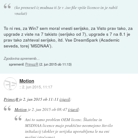
(ko preneseš iz msdnaa ti že v .iso file vpiše licenco in je rabiš
vnašat)
To ni res, za Win7 sem moral vnesti serijsko, za Visto prav tako, za
upgrade z viste na 7 takisto (serijsko od 7), upgrade s 7 na 8.1 je
prav tako zahteval serijsko, itd. Vse DreamSpark (Academic
seveda, torej 'MSDNAA').
Zgodovina sprememb…
spremenil:
PrimozR
(
2. jun 2015 ob 11:13
)
Motion
::
2. jun 2015, 11:17
PrimozR
je
2. jun 2015 ob 11:11
izjavil
:
Motion
je
2. jun 2015 ob 08:47
izjavil
:
Ani to samo problem OEM licenc. Škatelne in
MSDNAA licence majo praktično neomejeno število
inštalacij (dokler je serijska uporabljena le na eni
mašini istočasno)