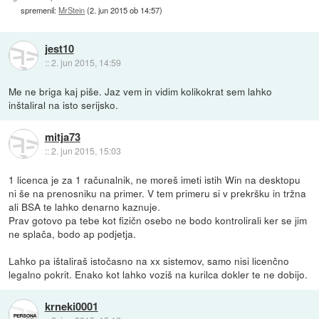
spremenil:
MrStein
(
2. jun 2015 ob 14:57
)
jest10
::
2. jun 2015, 14:59
Me ne briga kaj piše. Jaz vem in vidim kolikokrat sem lahko
inštaliral na isto serijsko.
mitja73
::
2. jun 2015, 15:03
1 licenca je za 1 računalnik, ne moreš imeti istih Win na desktopu
ni še na prenosniku na primer. V tem primeru si v prekršku in tržna
ali BSA te lahko denarno kaznuje.
Prav gotovo pa tebe kot fizičn osebo ne bodo kontrolirali ker se jim
ne splača, bodo ap podjetja.
Lahko pa ištaliraš istočasno na xx sistemov, samo nisi licenčno
legalno pokrit. Enako kot lahko voziš na kurilca dokler te ne dobijo.
krneki0001