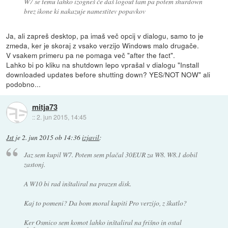
W7 se temu lahko izogneš če daš logout tam pa potem shurdown
brez ikone ki nakazuje namestitev popavkov
Ja, ali zapreš desktop, pa imaš več opcij v dialogu, samo to je
zmeda, ker je skoraj z vsako verzijo Windows malo drugače.
V vsakem primeru pa ne pomaga več "after the fact".
Lahko bi po kliku na shutdown lepo vprašal v dialogu "Install
downloaded updates before shutting down? YES/NOT NOW" ali
podobno...
mitja73
::
2. jun 2015, 14:45
Jst
je
2. jun 2015 ob 14:36
izjavil
:
Jaz sem kupil W7. Potem sem plačal 30EUR za W8. W8.1 dobil
zastonj.
A W10 bi rad inštaliral na prazen disk.
Kaj to pomeni? Da bom moral kupiti Pro verzijo, z škatlo?
Ker Osmico sem komot lahko inštaliral na frišno in ostal