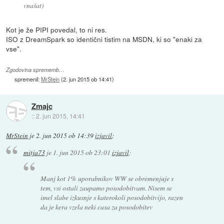
vnašat)
Kot je že PIPI povedal, to ni res.
ISO z DreamSpark so identični tistim na MSDN, ki so "enaki za
vse".
Zgodovina sprememb…
spremenil:
MrStein
(
2. jun 2015 ob 14:41
)
Zmajc
::
2. jun 2015, 14:41
MrStein
je
2. jun 2015 ob 14:39
izjavil
:
mitja73
je
1. jun 2015 ob 23:01
izjavil
:
Manj kot 1% uporabnikov WW se obremenjuje s
tem, vsi ostali zaupamo posodobitvam. Nisem se
imel slabe izkusnje s katerokoli posodobitvijo, razen
da je kera vzela neki casa za posodobitev