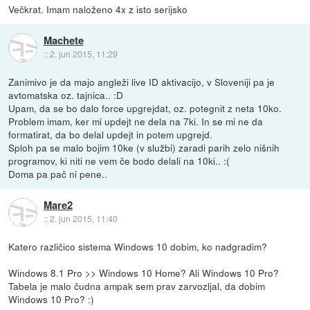
Večkrat. Imam naloženo 4x z isto serijsko
Machete
::
2. jun 2015, 11:29
Zanimivo je da majo angleži live ID aktivacijo, v Sloveniji pa je
avtomatska oz. tajnica.. :D
Upam, da se bo dalo force upgrejdat, oz. potegnit z neta 10ko.
Problem imam, ker mi updejt ne dela na 7ki. In se mi ne da
formatirat, da bo delal updejt in potem upgrejd.
Sploh pa se malo bojim 10ke (v službi) zaradi parih zelo nišnih
programov, ki niti ne vem če bodo delali na 10ki.. :(
Doma pa pač ni pene..
Mare2
::
2. jun 2015, 11:40
Katero različico sistema Windows 10 dobim, ko nadgradim?
Windows 8.1 Pro >> Windows 10 Home? Ali Windows 10 Pro?
Tabela je malo čudna ampak sem prav zarvozljal, da dobim
Windows 10 Pro? :)