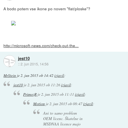
A bodo potem vse ikone po novem "flat/ploske"?
http://microsoft-news.com/check-out-the...
jest10
::
2. jun 2015, 14:56
MrStein
je
2. jun 2015 ob 14:42
izjavil
:
jest10
je
2. jun 2015 ob 11:26
izjavil
:
PrimozR
je
2. jun 2015 ob 11:11
izjavil
:
Motion
je
2. jun 2015 ob 08:47
izjavil
:
Ani to samo problem
OEM licenc. Škatelne in
MSDNAA licence majo