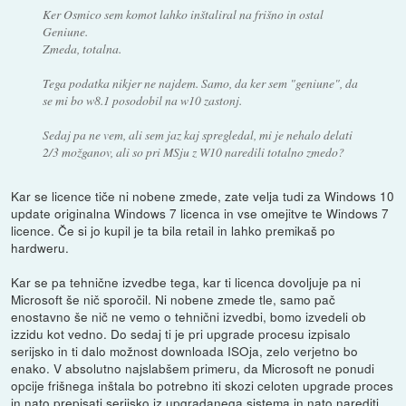
Ker Osmico sem komot lahko inštaliral na frišno in ostal
Geniune.
Zmeda, totalna.
Tega podatka nikjer ne najdem. Samo, da ker sem "geniune", da
se mi bo w8.1 posodobil na w10 zastonj.
Sedaj pa ne vem, ali sem jaz kaj spregledal, mi je nehalo delati
2/3 možganov, ali so pri MSju z W10 naredili totalno zmedo?
Kar se licence tiče ni nobene zmede, zate velja tudi za Windows 10
update originalna Windows 7 licenca in vse omejitve te Windows 7
licence. Če si jo kupil je ta bila retail in lahko premikaš po
hardweru.
Kar se pa tehnične izvedbe tega, kar ti licenca dovoljuje pa ni
Microsoft še nič sporočil. Ni nobene zmede tle, samo pač
enostavno še nič ne vemo o tehnični izvedbi, bomo izvedeli ob
izzidu kot vedno. Do sedaj ti je pri upgrade procesu izpisalo
serijsko in ti dalo možnost downloada ISOja, zelo verjetno bo
enako. V absolutno najslabšem primeru, da Microsoft ne ponudi
opcije frišnega inštala bo potrebno iti skozi celoten upgrade proces
in nato prepisati serijsko iz upgradanega sistema in nato narediti