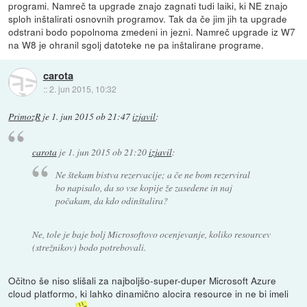
programi. Namreč ta upgrade znajo zagnati tudi laiki, ki NE znajo
sploh inštalirati osnovnih programov. Tak da če jim jih ta upgrade
odstrani bodo popolnoma zmedeni in jezni. Namreč upgrade iz W7
na W8 je ohranil sgolj datoteke ne pa inštalirane programe.
carota
::
2. jun 2015, 10:32
PrimozR
je
1. jun 2015 ob 21:47
izjavil
:
carota
je
1. jun 2015 ob 21:20
izjavil
:
Ne štekam bistva rezervacije; a če ne bom rezerviral
bo napisalo, da so vse kopije že zasedene in naj
počakam, da kdo odinštalira?
Ne, tole je baje bolj Microsoftovo ocenjevanje, koliko resourcev
(strežnikov) bodo potrebovali.
Očitno še niso slišali za najboljšo-super-duper Microsoft Azure
cloud platformo, ki lahko dinamično alocira resource in ne bi imeli