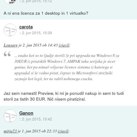
::
2. jun 2015, 15:12
A ni ena licenca za 1 desktop in 1 virtualko?
carota
::
2. jun 2015, 15:39
Lonsarg
je
2. jun 2015 ob 14:43
izjavil
:
... enako kot so to ljudje storili že pri upgradu na Windows 8 za
30EUR iz piratskih Windows 7. AMPAK taka serijska je sicer
geniue, ker pa nimaš veljavne licence sistema iz katerega si
upgradal si še vedno pirat, čeprav te Microsoftovi strežniki
zaznajo kot legit, ter ne rabiš nobenega cracka.
Jaz sem namestil Preview, ki mi je ponudil nakup in sem to tudi
storil za tistih 30 EUR. Nič nisem piratiziral.
Ganon
::
2. jun 2015, 15:42
mitja73
je
1. jun 2015 ob 22:33
izjavil
: