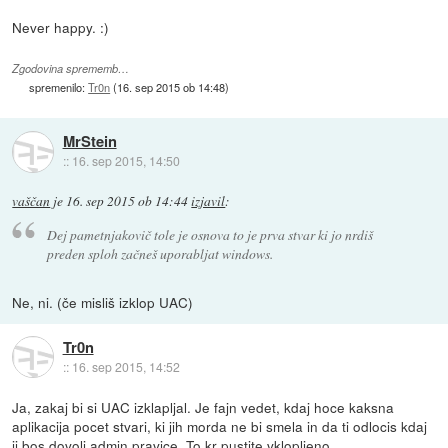
Never happy. :)
Zgodovina sprememb…
spremenilo:
Tr0n
(
16. sep 2015 ob 14:48
)
MrStein
::
16. sep 2015, 14:50
vaščan
je
16. sep 2015 ob 14:44
izjavil
:
Dej pametnjakovič tole je osnova to je prva stvar ki jo nrdiš
preden sploh začneš uporabljat windows.
Ne, ni. (če misliš izklop UAC)
Tr0n
::
16. sep 2015, 14:52
Ja, zakaj bi si UAC izklapljal. Je fajn vedet, kdaj hoce kaksna
aplikacija pocet stvari, ki jih morda ne bi smela in da ti odlocis kdaj
ji bos dovoli admin pravice. To kr pustite vklopljeno.