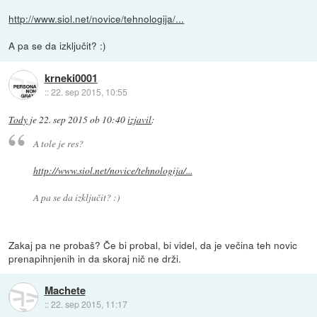
http://www.siol.net/novice/tehnologija/...
A pa se da izključit? :)
krneki0001
::
22. sep 2015, 10:55
Tody
je
22. sep 2015 ob 10:40
izjavil
:
A tole je res?
http://www.siol.net/novice/tehnologija/...
A pa se da izključit? :)
Zakaj pa ne probaš? Če bi probal, bi videl, da je večina teh novic
prenapihnjenih in da skoraj nič ne drži.
Machete
::
22. sep 2015, 11:17