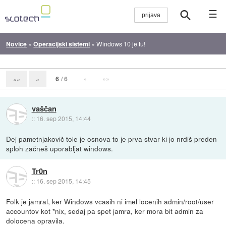
☰
Novice
»
Operacijski sistemi
»
Windows 10 je tu!
6
/ 6
»
»»
««
«
vaščan
::
16. sep 2015, 14:44
Dej pametnjakovič tole je osnova to je prva stvar ki jo nrdiš preden
sploh začneš uporabljat windows.
Tr0n
::
16. sep 2015, 14:45
Folk je jamral, ker Windows vcasih ni imel locenih admin/root/user
accountov kot *nix, sedaj pa spet jamra, ker mora bit admin za
dolocena opravila.