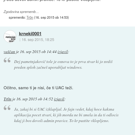
Zgodovina sprememb…
spremenilo:
Tr0n
(
16. sep 2015 ob 14:53
)
krneki0001
::
16. sep 2015, 18:25
vaščan
je
16. sep 2015 ob 14:44
izjavil
:
Dej pametnjakovič tole je osnova to je prva stvar ki jo nrdiš
preden sploh začneš uporabljat windows.
Očitno, samo ti je nisi, če ti UAC teži.
Tr0n
je
16. sep 2015 ob 14:52
izjavil
:
Ja, zakaj bi si UAC izklapljal. Je fajn vedet, kdaj hoce kaksna
aplikacija pocet stvari, ki jih morda ne bi smela in da ti odlocis
kdaj ji bos dovoli admin pravice. To kr pustite vklopljeno.