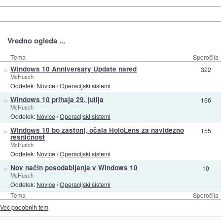
Vredno ogleda ...
Tema
Sporočila
»
Windows 10 Anniversary Update nared
322
McHusch
Oddelek:
Novice
/
Operacijski sistemi
»
Windows 10 prihaja 29. julija
166
McHusch
Oddelek:
Novice
/
Operacijski sistemi
»
Windows 10 bo zastonj, očala HoloLens za navidezno
155
resničnost
McHusch
Oddelek:
Novice
/
Operacijski sistemi
»
Nov način posodabljanja v Windows 10
10
McHusch
Oddelek:
Novice
/
Operacijski sistemi
Tema
Sporočila
Več podobnih tem