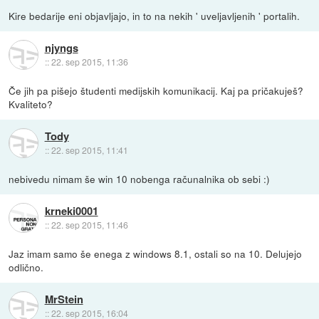
Kire bedarije eni objavljajo, in to na nekih ' uveljavljenih ' portalih.
njyngs
::
22. sep 2015, 11:36
Če jih pa pišejo študenti medijskih komunikacij. Kaj pa pričakuješ?
Kvaliteto?
Tody
::
22. sep 2015, 11:41
nebivedu nimam še win 10 nobenga računalnika ob sebi :)
krneki0001
::
22. sep 2015, 11:46
Jaz imam samo še enega z windows 8.1, ostali so na 10. Delujejo
odlično.
MrStein
::
22. sep 2015, 16:04