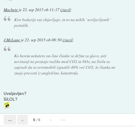
Machete
je
22. sep 2015 ob 11:17
izjavil
:
Kire bedarije eni objavljajo, in to na nekih ' uveljavljenih '
portalih.
J.McLane
je
22. sep 2015 ob 08:50
izjavil
:
Ko berem nekatere on-line članke se držim za glavo, niti
novinarji ne poznajo razlike med CO2 in NOx, na Siolu so
zapisali da so avtomobili izpustili 40% več CO2, še članka ne
znajo prevesti iz angleščine, katastrofa.
Uveljavljen?
SiLOL?
6
/ 6
»
»»
««
«