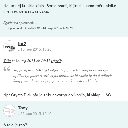
Ne, to nej kr izklapljajo. Bomo ostali, ki jim štimamo računalnike
imel več dela in zaslužka.
Zgodovina sprememb…
spremenilo:
krneki0001
(
16. sep 2015 ob 18:26
)
tor2
::
16. sep 2015, 18:28
Tr0n
je
16. sep 2015 ob 14:52
izjavil
:
Ja, zakaj bi si UAC izklapljal. Je fajn vedet, kdaj hoce kaksna
aplikacija pocet stvari, ki jih morda ne bi smela in da ti odlocis
kdaj ji bos dovoli admin pravice. To kr pustite vklopljeno.
Npr CrystalDiskInfo je zelo nevarna aplikacija, ki vklopi UAC.
Tody
::
22. sep 2015, 10:40
A tole je res?