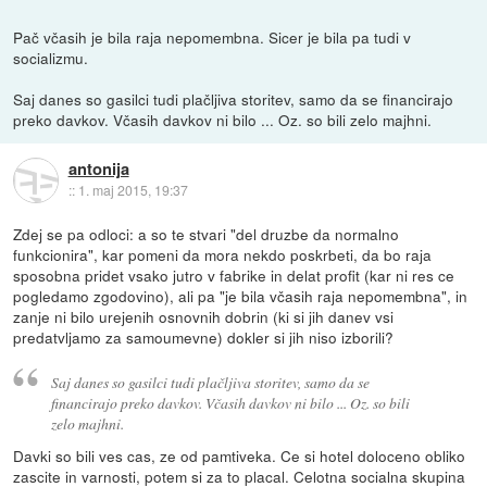
Pač včasih je bila raja nepomembna. Sicer je bila pa tudi v
socializmu.
Saj danes so gasilci tudi plačljiva storitev, samo da se financirajo
preko davkov. Včasih davkov ni bilo ... Oz. so bili zelo majhni.
antonija
::
1. maj 2015, 19:37
Zdej se pa odloci: a so te stvari "del druzbe da normalno
funkcionira", kar pomeni da mora nekdo poskrbeti, da bo raja
sposobna pridet vsako jutro v fabrike in delat profit (kar ni res ce
pogledamo zgodovino), ali pa "je bila včasih raja nepomembna", in
zanje ni bilo urejenih osnovnih dobrin (ki si jih danev vsi
predatvljamo za samoumevne) dokler si jih niso izborili?
Saj danes so gasilci tudi plačljiva storitev, samo da se
financirajo preko davkov. Včasih davkov ni bilo ... Oz. so bili
zelo majhni.
Davki so bili ves cas, ze od pamtiveka. Ce si hotel doloceno obliko
zascite in varnosti, potem si za to placal. Celotna socialna skupina