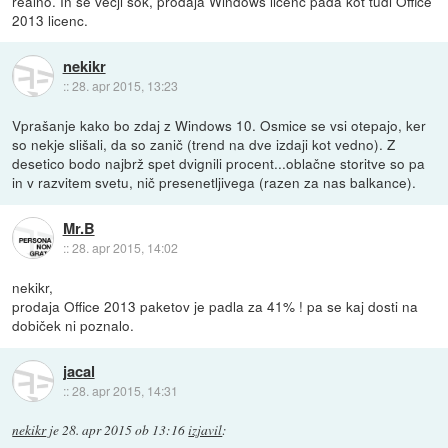
realno. In še večji šok, prodaja Windows licenc pada kot tudi Office
2013 licenc.
nekikr
::
28. apr 2015, 13:23
Vprašanje kako bo zdaj z Windows 10. Osmice se vsi otepajo, ker
so nekje slišali, da so zanič (trend na dve izdaji kot vedno). Z
desetico bodo najbrž spet dvignili procent...oblačne storitve so pa
in v razvitem svetu, nič presenetljivega (razen za nas balkance).
Mr.B
::
28. apr 2015, 14:02
nekikr,
prodaja Office 2013 paketov je padla za 41% ! pa se kaj dosti na
dobiček ni poznalo.
jacal
::
28. apr 2015, 14:31
nekikr
je
28. apr 2015 ob 13:16
izjavil
: