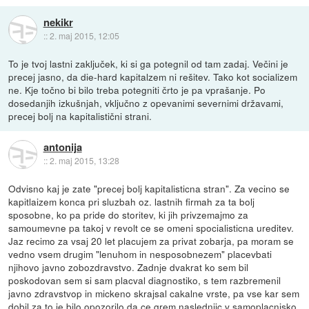
nekikr
::
2. maj 2015, 12:05
To je tvoj lastni zaključek, ki si ga potegnil od tam zadaj. Večini je
precej jasno, da die-hard kapitalzem ni rešitev. Tako kot socializem
ne. Kje točno bi bilo treba potegniti črto je pa vprašanje. Po
dosedanjih izkušnjah, vključno z opevanimi severnimi državami,
precej bolj na kapitalistični strani.
antonija
::
2. maj 2015, 13:28
Odvisno kaj je zate "precej bolj kapitalisticna stran". Za vecino se
kapitlaizem konca pri sluzbah oz. lastnih firmah za ta bolj
sposobne, ko pa pride do storitev, ki jih privzemajmo za
samoumevne pa takoj v revolt ce se omeni spocialisticna ureditev.
Jaz recimo za vsaj 20 let placujem za privat zobarja, pa moram se
vedno vsem drugim "lenuhom in nesposobnezem" placevbati
njihovo javno zobozdravstvo. Zadnje dvakrat ko sem bil
poskodovan sem si sam placval diagnostiko, s tem razbremenil
javno zdravstvop in mickeno skrajsal cakalne vrste, pa vse kar sem
dobil za to je bilo opozorilo da ce grem naslednjic v samoplacnisko