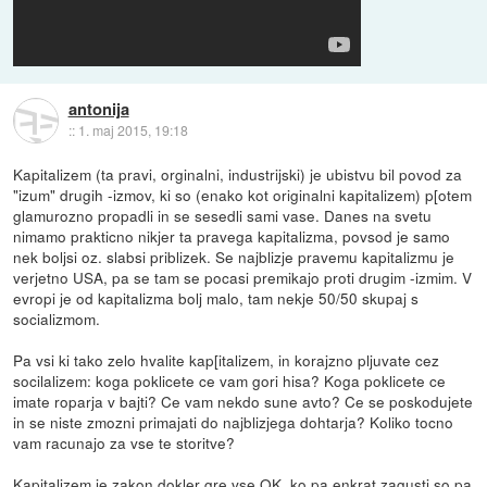
antonija
::
1. maj 2015, 19:18
Kapitalizem (ta pravi, orginalni, industrijski) je ubistvu bil povod za
"izum" drugih -izmov, ki so (enako kot originalni kapitalizem) p[otem
glamurozno propadli in se sesedli sami vase. Danes na svetu
nimamo prakticno nikjer ta pravega kapitalizma, povsod je samo
nek boljsi oz. slabsi priblizek. Se najblizje pravemu kapitalizmu je
verjetno USA, pa se tam se pocasi premikajo proti drugim -izmim. V
evropi je od kapitalizma bolj malo, tam nekje 50/50 skupaj s
socializmom.
Pa vsi ki tako zelo hvalite kap[italizem, in korajzno pljuvate cez
socilalizem: koga poklicete ce vam gori hisa? Koga poklicete ce
imate roparja v bajti? Ce vam nekdo sune avto? Ce se poskodujete
in se niste zmozni primajati do najblizjega dohtarja? Koliko tocno
vam racunajo za vse te storitve?
Kapitalizem je zakon dokler gre vse OK, ko pa enkrat zagusti so pa