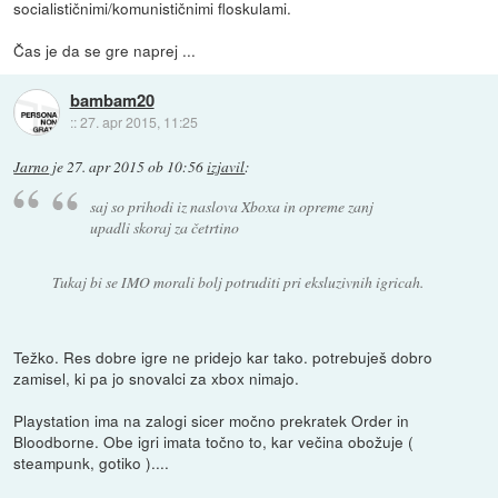
socialističnimi/komunističnimi floskulami.
Čas je da se gre naprej ...
bambam20
::
27. apr 2015, 11:25
Jarno
je
27. apr 2015 ob 10:56
izjavil
:
saj so prihodi iz naslova Xboxa in opreme zanj
upadli skoraj za četrtino
Tukaj bi se IMO morali bolj potruditi pri eksluzivnih igricah.
Težko. Res dobre igre ne pridejo kar tako. potrebuješ dobro
zamisel, ki pa jo snovalci za xbox nimajo.
Playstation ima na zalogi sicer močno prekratek Order in
Bloodborne. Obe igri imata točno to, kar večina obožuje (
steampunk, gotiko )....