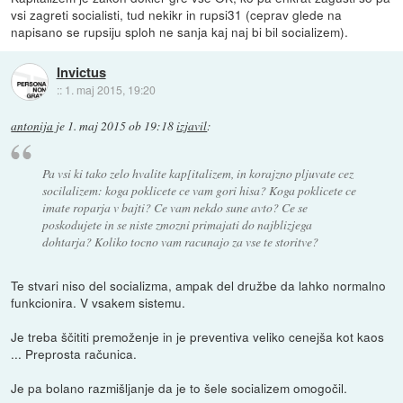
vsi zagreti socialisti, tud nekikr in rupsi31 (ceprav glede na
napisano se rupsiju sploh ne sanja kaj naj bi bil socializem).
Invictus
::
1. maj 2015, 19:20
antonija
je
1. maj 2015 ob 19:18
izjavil
:
Pa vsi ki tako zelo hvalite kap[italizem, in korajzno pljuvate cez
socilalizem: koga poklicete ce vam gori hisa? Koga poklicete ce
imate roparja v bajti? Ce vam nekdo sune avto? Ce se
poskodujete in se niste zmozni primajati do najblizjega
dohtarja? Koliko tocno vam racunajo za vse te storitve?
Te stvari niso del socializma, ampak del družbe da lahko normalno
funkcionira. V vsakem sistemu.
Je treba ščititi premoženje in je preventiva veliko cenejša kot kaos
... Preprosta računica.
Je pa bolano razmišljanje da je to šele socializem omogočil.