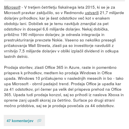
- V tretjem četrtletju fiskalnega leta 2015, ki se je za
Microsoft
Microsoft pravkar zaključilo, so v Redmondu
ustvarili
21,7 milijarde
dolarjev prihodkov, kar je šest odstotkov več kot v enakem
obdobju lani. Dobiček se je temu navkljub zmanjšal za pet
odstotkov in dosegel 6,6 milijarde dolarjev. Nekaj dobička,
približno 190 milijonov dolarjev, je odnesla integracija in
prestrukturiranje prevzete Nokie. Vseeno so nekoliko presegli
pričakovanja Wall Streeta, zlasti pa so investitorje navdušili z
vrnitvijo 7,5 milijarde dolarjev v obliki izplačil dividend in odkupa
lastnih delnic.
Prodaja storitev, zlasti Office 365 in Azure, raste in pomembno
prispeva k prihodkov, medtem ko prodaja Windows in Office
upada. Windows 10 pričakujemo v naslednjih mesecih in bo - tako
upa Microsoft - obrnil padajoč trend. Prodaja Office je upadla kar
za 41 odstotkov, pri čemer pa velik del prispeva prehod na Office
365. Upada tudi prodaja konzol, saj so prihodi iz naslova Xboxa in
opreme zanj upadli skoraj za četrtino. Surface po drugi strani
močno pridobiva, saj se je prodaja povečala za 44 odstotkov.
47 komentarjev