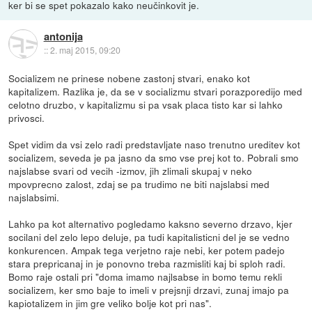
ker bi se spet pokazalo kako neučinkovit je.
antonija
::
2. maj 2015, 09:20
Socializem ne prinese nobene zastonj stvari, enako kot
kapitalizem. Razlika je, da se v socializmu stvari porazporedijo med
celotno druzbo, v kapitalizmu si pa vsak placa tisto kar si lahko
privosci.
Spet vidim da vsi zelo radi predstavljate naso trenutno ureditev kot
socializem, seveda je pa jasno da smo vse prej kot to. Pobrali smo
najslabse svari od vecih -izmov, jih zlimali skupaj v neko
mpovprecno zalost, zdaj se pa trudimo ne biti najslabsi med
najslabsimi.
Lahko pa kot alternativo pogledamo kaksno severno drzavo, kjer
socilani del zelo lepo deluje, pa tudi kapitalisticni del je se vedno
konkurencen. Ampak tega verjetno raje nebi, ker potem padejo
stara prepricanaj in je ponovno treba razmisliti kaj bi sploh radi.
Bomo raje ostali pri "doma imamo najlsabse in bomo temu rekli
socializem, ker smo baje to imeli v prejsnji drzavi, zunaj imajo pa
kapiotalizem in jim gre veliko bolje kot pri nas".