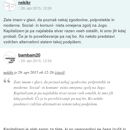
nekikr
::
29. apr 2015, 12:26
Zate imam v glavi, da poznaš nekaj zgodovine, polpretekle in
moderne. Social- in komuni- nista omejena zgolj na Jugo.
Kapitalizem je pa najslabša stvar razen vseh ostalih, ki smo jih kdaj
probali. Če je to poveličevanje pa naj bo. Ko nekdo predstavi
vzdržen alternativni sistem takoj podpišem.
bambam20
::
29. apr 2015, 12:34
nekikr
je
29. apr 2015 ob 12:26
izjavil
:
Zate imam v glavi, da poznaš nekaj zgodovine, polpretekle in
moderne. Social- in komuni- nista omejena zgolj na Jugo.
Kapitalizem je pa najslabša stvar razen vseh ostalih, ki smo jih
kdaj probali. Če je to poveličevanje pa naj bo. Ko nekdo
predstavi vzdržen alternativni sistem takoj podpišem.
Kapitalizem je slab samo za tiste, ki so nesposobni se česa izučit in