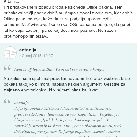
K temi...
Pri pričakovanem izpadu prodaje fizičnega Office paketa, sem
pričakoval večji padec dobička. Ampak model z oblakom, kjer dobiš
Office paket ceneje, kaže da je za podjetja uporabnejši in
primernejši. Z windows škatle (kot OS), pa samo potrjuje, da ga bi
lahko dajal zastonj, pa se kaj dosti nebi poznalo. No razen
protimonopolnih težav....
antonija
::
2. maj 2015, 19:07
Nehi že off topic naBijat.Pa presel se v severno korejo.
Na zalost sem spet imel prav. En navaden troll brez vsebine, ki se
pokaka takoj ko bi moral napisan kaksen argument. Cestitke za
zlajnano enovrsticnico, ki v tej temi nima kaj iskati.
antonija,
dej svojo socialo čutečnost / demokratični socializem, etc,
prestavi v EU, pa si tam vzemi za vzor kapitalizem. Verjetno je tu
bljižje meje več , ljudi ki bi ti potem lahko ugovarjali... V
Ameriki je sistem in ta sistem pravi, da po plačanem davku, vsak
državljan odgovarja zase. Dej svoje populizme usmeri v kakšno