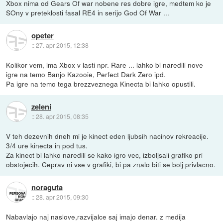
Xbox nima od Gears Of war nobene res dobre igre, medtem ko je
SOny v preteklosti fasal RE4 in serijo God Of War ...
opeter
::
27. apr 2015, 12:38
Kolikor vem, ima Xbox v lasti npr. Rare ... lahko bi naredili nove
igre na temo Banjo Kazooie, Perfect Dark Zero ipd.
Pa igre na temo tega brezzveznega Kinecta bi lahko opustili.
zeleni
::
28. apr 2015, 08:35
V teh dezevnih dneh mi je kinect eden ljubsih nacinov rekreacije.
3/4 ure kinecta in pod tus.
Za kinect bi lahko naredili se kako igro vec, izboljsali grafiko pri
obstojecih. Ceprav ni vse v grafiki, bi pa znalo biti se bolj privlacno.
noraguta
::
28. apr 2015, 09:30
Nabavlajo naj naslove,razvijalce saj imajo denar. z medija