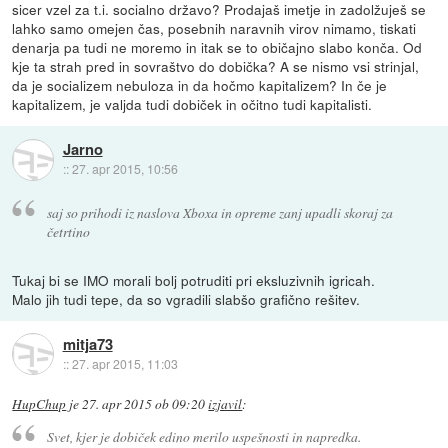
sicer vzel za t.i. socialno državo? Prodajaš imetje in zadolžuješ se
lahko samo omejen čas, posebnih naravnih virov nimamo, tiskati
denarja pa tudi ne moremo in itak se to običajno slabo konča. Od
kje ta strah pred in sovraštvo do dobička? A se nismo vsi strinjal,
da je socializem nebuloza in da hočmo kapitalizem? In če je
kapitalizem, je valjda tudi dobiček in očitno tudi kapitalisti.
Jarno
::
27. apr 2015, 10:56
saj so prihodi iz naslova Xboxa in opreme zanj upadli skoraj za
četrtino
Tukaj bi se IMO morali bolj potruditi pri eksluzivnih igricah.
Malo jih tudi tepe, da so vgradili slabšo grafično rešitev.
mitja73
::
27. apr 2015, 11:03
HupChup
je
27. apr 2015 ob 09:20
izjavil
:
Svet, kjer je dobiček edino merilo uspešnosti in napredka.