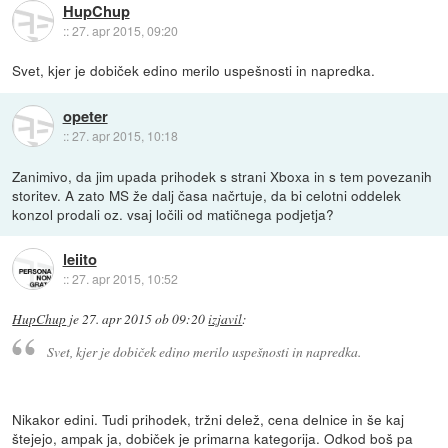
HupChup
::
27. apr 2015, 09:20
Svet, kjer je dobiček edino merilo uspešnosti in napredka.
opeter
::
27. apr 2015, 10:18
Zanimivo, da jim upada prihodek s strani Xboxa in s tem povezanih
storitev. A zato MS že dalj časa načrtuje, da bi celotni oddelek
konzol prodali oz. vsaj ločili od matičnega podjetja?
leiito
::
27. apr 2015, 10:52
HupChup
je
27. apr 2015 ob 09:20
izjavil
:
Svet, kjer je dobiček edino merilo uspešnosti in napredka.
Nikakor edini. Tudi prihodek, tržni delež, cena delnice in še kaj
štejejo, ampak ja, dobiček je primarna kategorija. Odkod boš pa