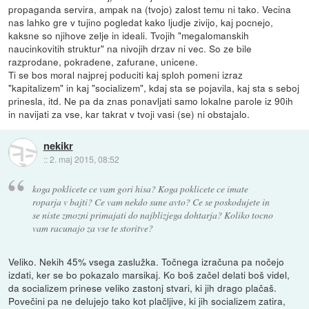
propaganda servira, ampak na (tvojo) zalost temu ni tako. Vecina
nas lahko gre v tujino pogledat kako ljudje zivijo, kaj pocnejo,
kaksne so njihove zelje in ideali. Tvojih "megalomanskih
naucinkovitih struktur" na nivojih drzav ni vec. So ze bile
razprodane, pokradene, zafurane, unicene.
Ti se bos moral najprej poduciti kaj sploh pomeni izraz
"kapitalizem" in kaj "socializem", kdaj sta se pojavila, kaj sta s seboj
prinesla, itd. Ne pa da znas ponavljati samo lokalne parole iz 90ih
in navijati za vse, kar takrat v tvoji vasi (se) ni obstajalo.
nekikr
::
2. maj 2015, 08:52
koga poklicete ce vam gori hisa? Koga poklicete ce imate
roparja v bajti? Ce vam nekdo sune avto? Ce se poskodujete in
se niste zmozni primajati do najblizjega dohtarja? Koliko tocno
vam racunajo za vse te storitve?
Veliko. Nekih 45% vsega zaslužka. Točnega izračuna pa nočejo
izdati, ker se bo pokazalo marsikaj. Ko boš začel delati boš videl,
da socializem prinese veliko zastonj stvari, ki jih drago plačaš.
Povečini pa ne delujejo tako kot plačljive, ki jih socializem zatira,