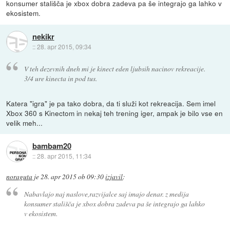
konsumer stališča je xbox dobra zadeva pa še integrajo ga lahko v
ekosistem.
nekikr
::
28. apr 2015, 09:34
V teh dezevnih dneh mi je kinect eden ljubsih nacinov rekreacije.
3/4 ure kinecta in pod tus.
Katera "igra" je pa tako dobra, da ti služi kot rekreacija. Sem imel
Xbox 360 s Kinectom in nekaj teh trening iger, ampak je bilo vse en
velik meh...
bambam20
::
28. apr 2015, 11:34
noraguta
je
28. apr 2015 ob 09:30
izjavil
:
Nabavlajo naj naslove,razvijalce saj imajo denar. z medija
konsumer stališča je xbox dobra zadeva pa še integrajo ga lahko
v ekosistem.