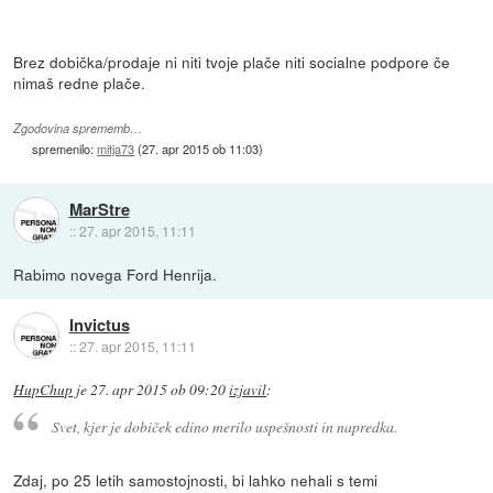
Brez dobička/prodaje ni niti tvoje plače niti socialne podpore če
nimaš redne plače.
Zgodovina sprememb…
spremenilo:
mitja73
(
27. apr 2015 ob 11:03
)
MarStre
::
27. apr 2015, 11:11
Rabimo novega Ford Henrija.
Invictus
::
27. apr 2015, 11:11
HupChup
je
27. apr 2015 ob 09:20
izjavil
:
Svet, kjer je dobiček edino merilo uspešnosti in napredka.
Zdaj, po 25 letih samostojnosti, bi lahko nehali s temi