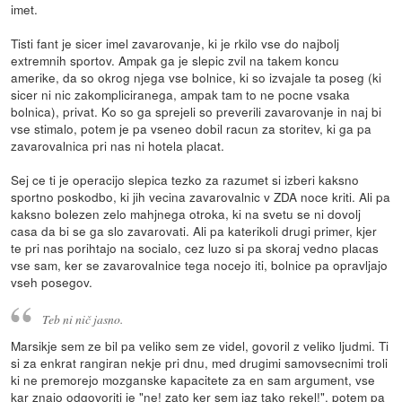
imet.
Tisti fant je sicer imel zavarovanje, ki je rkilo vse do najbolj
extremnih sportov. Ampak ga je slepic zvil na takem koncu
amerike, da so okrog njega vse bolnice, ki so izvajale ta poseg (ki
sicer ni nic zakompliciranega, ampak tam to ne pocne vsaka
bolnica), privat. Ko so ga sprejeli so preverili zavarovanje in naj bi
vse stimalo, potem je pa vseneo dobil racun za storitev, ki ga pa
zavarovalnica pri nas ni hotela placat.
Sej ce ti je operacijo slepica tezko za razumet si izberi kaksno
sportno poskodbo, ki jih vecina zavarovalnic v ZDA noce kriti. Ali pa
kaksno bolezen zelo mahjnega otroka, ki na svetu se ni dovolj
casa da bi se ga slo zavarovati. Ali pa katerikoli drugi primer, kjer
te pri nas porihtajo na socialo, cez luzo si pa skoraj vedno placas
vse sam, ker se zavarovalnice tega nocejo iti, bolnice pa opravljajo
vseh posegov.
Teb ni nič jasno.
Marsikje sem ze bil pa veliko sem ze videl, govoril z veliko ljudmi. Ti
si za enkrat rangiran nekje pri dnu, med drugimi samovsecnimi troli
ki ne premorejo mozganske kapacitete za en sam argument, vse
kar znajo odgovoriti je "ne! zato ker sem jaz tako rekel!", potem pa