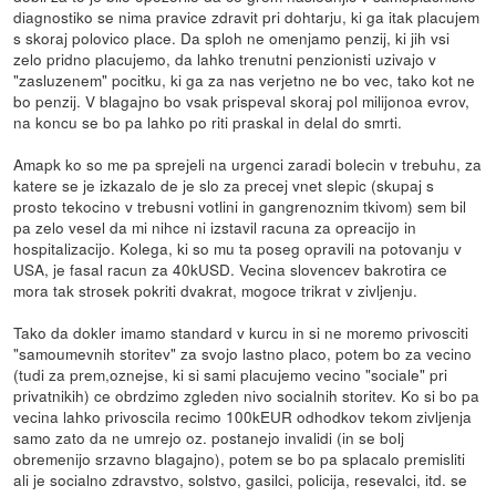
diagnostiko se nima pravice zdravit pri dohtarju, ki ga itak placujem
s skoraj polovico place. Da sploh ne omenjamo penzij, ki jih vsi
zelo pridno placujemo, da lahko trenutni penzionisti uzivajo v
"zasluzenem" pocitku, ki ga za nas verjetno ne bo vec, tako kot ne
bo penzij. V blagajno bo vsak prispeval skoraj pol milijonoa evrov,
na koncu se bo pa lahko po riti praskal in delal do smrti.
Amapk ko so me pa sprejeli na urgenci zaradi bolecin v trebuhu, za
katere se je izkazalo de je slo za precej vnet slepic (skupaj s
prosto tekocino v trebusni votlini in gangrenoznim tkivom) sem bil
pa zelo vesel da mi nihce ni izstavil racuna za opreacijo in
hospitalizacijo. Kolega, ki so mu ta poseg opravili na potovanju v
USA, je fasal racun za 40kUSD. Vecina slovencev bakrotira ce
mora tak strosek pokriti dvakrat, mogoce trikrat v zivljenju.
Tako da dokler imamo standard v kurcu in si ne moremo privosciti
"samoumevnih storitev" za svojo lastno placo, potem bo za vecino
(tudi za prem,oznejse, ki si sami placujemo vecino "sociale" pri
privatnikih) ce obrdzimo zgleden nivo socialnih storitev. Ko si bo pa
vecina lahko privoscila recimo 100kEUR odhodkov tekom zivljenja
samo zato da ne umrejo oz. postanejo invalidi (in se bolj
obremenijo srzavno blagajno), potem se bo pa splacalo premisliti
ali je socialno zdravstvo, solstvo, gasilci, policija, resevalci, itd. se