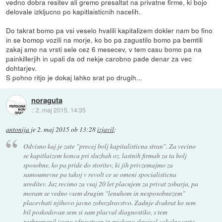
vedno dobra resitev ali gremo presaltat na privatne firme, ki bojo
delovale izkljucno po kapitlaisticnih nacelih.
Do takrat bomo pa vsi veselo hvalili kapitalizem dokler nam bo fino
in se bomop vozili na morje, ko bo pa zagustilo bomo pa bemtili
zakaj smo na vrsti sele cez 6 mesecev, v tem casu bomo pa na
painkillerjih in upali da od nekje carobno pade denar za vec
dohtarjev.
S pohno ritjo je dokaj lahko srat po drugih...
noraguta
::
2. maj 2015, 14:35
antonija
je
2. maj 2015 ob 13:28
izjavil
:
Odvisno kaj je zate "precej bolj kapitalisticna stran". Za vecino
se kapitlaizem konca pri sluzbah oz. lastnih firmah za ta bolj
sposobne, ko pa pride do storitev, ki jih privzemajmo za
samoumevne pa takoj v revolt ce se omeni spocialisticna
ureditev. Jaz recimo za vsaj 20 let placujem za privat zobarja, pa
moram se vedno vsem drugim "lenuhom in nesposobnezem"
placevbati njihovo javno zobozdravstvo. Zadnje dvakrat ko sem
bil poskodovan sem si sam placval diagnostiko, s tem
razbremenil javno zdravstvop in mickeno skrajsal cakalne vrste,