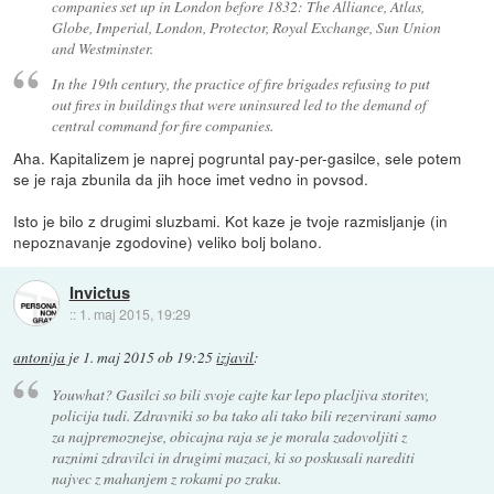
companies set up in London before 1832: The Alliance, Atlas,
Globe, Imperial, London, Protector, Royal Exchange, Sun Union
and Westminster.
In the 19th century, the practice of fire brigades refusing to put
out fires in buildings that were uninsured led to the demand of
central command for fire companies.
Aha. Kapitalizem je naprej pogruntal pay-per-gasilce, sele potem
se je raja zbunila da jih hoce imet vedno in povsod.
Isto je bilo z drugimi sluzbami. Kot kaze je tvoje razmisljanje (in
nepoznavanje zgodovine) veliko bolj bolano.
Invictus
::
1. maj 2015, 19:29
antonija
je
1. maj 2015 ob 19:25
izjavil
:
Youwhat? Gasilci so bili svoje cajte kar lepo placljiva storitev,
policija tudi. Zdravniki so ba tako ali tako bili rezervirani samo
za najpremoznejse, obicajna raja se je morala zadovoljiti z
raznimi zdravilci in drugimi mazaci, ki so poskusali narediti
najvec z mahanjem z rokami po zraku.