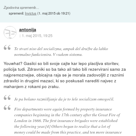
Zgodovina sprememb…
spremenil:
Invictus
(
1. maj 2015 ob 19:21
)
antonija
::
1. maj 2015, 19:25
Te stvari niso del socializma, ampak del družbe da lahko
normalno funkcionira. V vsakem sistemu.
Youwhat? Gasilci so bili svoje cajte kar lepo placljiva storitev,
policija tudi. Zdravniki so ba tako ali tako bili rezervirani samo za
najpremoznejse, obicajna raja se je morala zadovoljiti z raznimi
zdravilci in drugimi mazaci, ki so poskusali narediti najvec z
mahanjem z rokami po zraku.
Je pa bolano razmišljanje da je to šele socializem omogočil.
Fire departments were again formed by property insurance
companies beginning in the 17th century after the Great Fire of
London in 1666. The first insurance brigades were established
the following year.[4] Others began to realize that a lot of
money could be made from this practice, and ten more insurance