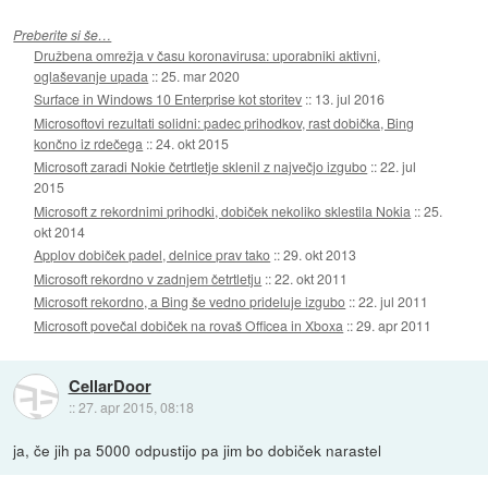
Preberite si še…
Družbena omrežja v času koronavirusa: uporabniki aktivni,
oglaševanje upada
::
25. mar 2020
Surface in Windows 10 Enterprise kot storitev
::
13. jul 2016
Microsoftovi rezultati solidni: padec prihodkov, rast dobička, Bing
končno iz rdečega
::
24. okt 2015
Microsoft zaradi Nokie četrtletje sklenil z največjo izgubo
::
22. jul
2015
Microsoft z rekordnimi prihodki, dobiček nekoliko sklestila Nokia
::
25.
okt 2014
Applov dobiček padel, delnice prav tako
::
29. okt 2013
Microsoft rekordno v zadnjem četrtletju
::
22. okt 2011
Microsoft rekordno, a Bing še vedno prideluje izgubo
::
22. jul 2011
Microsoft povečal dobiček na rovaš Officea in Xboxa
::
29. apr 2011
CellarDoor
::
27. apr 2015, 08:18
ja, če jih pa 5000 odpustijo pa jim bo dobiček narastel