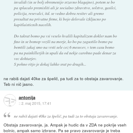
invalidi (in se bolj obremenijo srzavno blagajno), potem se bo
pa splacalo premisliti ali je socialno zdravstvo, solstvo, gasilci,
policija, resevalci, itd. se vedno dobra resitev ali gremo
presaltat na privatne firme, ki bojo delovale izkljucno po
kapitlaisticnih nacelih.
Do takrat bomo pa vsi veselo hvalili kapitalizem dokler nam bo
fino in se bomop vozili na morje, ko bo pa zagustilo bomo pa
bemtili zakaj smo na vrsti sele cez 6 mesecev, v tem casu bomo
pa na painkillerjih in upali da od nekje carobno pade denar za
vec dohtarjev.
S pohno ritjo je dokaj lahko srat po drugih...
ne rabiš dajati 40ke za špelič, pa tudi za to obstaja zavarovanje.
Teb ni nič jasno.
antonija
::
2. maj 2015, 17:41
ne rabiš dajati 40ke za špelič, pa tudi za to obstaja zavarovanje.
Obstaja zavarovanje, ja. Ampak je hudic da v ZDA ne pokrije vseh
bolnic, ampak samo izbrane. Pa se pravo zavarovanje je treba