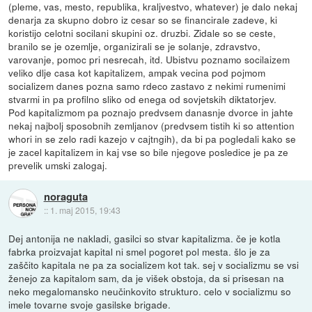
(pleme, vas, mesto, republika, kraljvestvo, whatever) je dalo nekaj
denarja za skupno dobro iz cesar so se financirale zadeve, ki
koristijo celotni socilani skupini oz. druzbi. Zidale so se ceste,
branilo se je ozemlje, organizirali se je solanje, zdravstvo,
varovanje, pomoc pri nesrecah, itd. Ubistvu poznamo socilaizem
veliko dlje casa kot kapitalizem, ampak vecina pod pojmom
socializem danes pozna samo rdeco zastavo z nekimi rumenimi
stvarmi in pa profilno sliko od enega od sovjetskih diktatorjev.
Pod kapitalizmom pa poznajo predvsem danasnje dvorce in jahte
nekaj najbolj sposobnih zemljanov (predvsem tistih ki so attention
whori in se zelo radi kazejo v cajtngih), da bi pa pogledali kako se
je zacel kapitalizem in kaj vse so bile njegove posledice je pa ze
prevelik umski zalogaj.
noraguta
::
1. maj 2015, 19:43
Dej antonija ne nakladi, gasilci so stvar kapitalizma. če je kotla
fabrka proizvajat kapital ni smel pogoret pol mesta. šlo je za
zaščito kapitala ne pa za socializem kot tak. sej v socializmu se vsi
ženejo za kapitalom sam, da je višek obstoja, da si prisesan na
neko megalomansko neučinkovito strukturo. celo v socializmu so
imele tovarne svoje gasilske brigade.