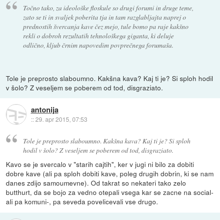
Točno tako, za ideološke floskule so drugi forumi in druge teme,
zato se ti in svaljek poberita tja in tam razglabljajta naprej o
prednostih švercanja kave čez mejo, tule bomo pa raje kakšno
rekli o dobroh rezultatih tehnološkega giganta, ki deluje
odlično, kljub črnim napovedim povprečnega forumaša.
Tole je preprosto slaboumno. Kakšna kava? Kaj ti je? Si sploh hodil
v šolo? Z veseljem se poberem od tod, disgraziato.
antonija
::
29. apr 2015, 07:53
Tole je preprosto slaboumno. Kakšna kava? Kaj ti je? Si sploh
hodil v šolo? Z veseljem se poberem od tod, disgraziato.
Kavo se je svercalo v "starih cajtih", ker v jugi ni bilo za dobiti
dobre kave (ali pa sploh dobiti kave, poleg drugih dobrin, ki se nam
danes zdijo samoumevne). Od takrat so nekateri tako zelo
butthurt, da se bojo za vedno otepali vsega kar se zacne na social-
ali pa komuni-, pa seveda povelicevali vse drugo.