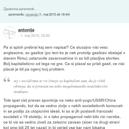
Zgodovina sprememb…
spremenilo:
noraguta
(
1. maj 2015 ob 19:44
)
antonija
::
1. maj 2015, 23:00
Pa si sploh prebral kaj sem napisal? Ce slucajno nisi vesc
anglescine, so gasilce (po tem ko je nek prototip gasilcev obstajal v
starem Rimu) ustanovile zavarovalnice in so bili placljiva storitev.
Bolj kapitalisticno od tega ne gre. Ce si placal so prisli gasit, ce nisi
placal je bil pa ogenj tvoj problem.
sej v socializmu se vsi ženejo za kapitalom sam, da je višek
obstoja, da si prisesan na neko megalomansko neučinkovito
strukturo.
Tole spet cist prevec spominja na neko anti-yugo/USSR/China
propagando, kot da se vedno zivijo v nekih socialisticnih komunah
in se podijo za utopicnimi ideali, ki so si jih postavili francoski
socialisti v 19 stoletju. in s tako propaganod nebi bilo nic narobe,
ce bi vsi se vedno ziveli za zelezno zaveso (sicer na drugi strani
kot smo bili 25 let nazaj) in bi verjeli vse kar nam lokalna