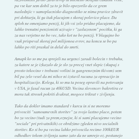
pa vse kar sem dobil za to je bilo opozorilo da ce grem
naslednjic v samoplacnisko diagnostiko se nima pravice zdravit
pri dohtarju, ki ga itak placujem s skoraj polovico place. Da
sploh ne omenjamo penzij, ki jih vsi zelo pridno placujemo, da
lahko trenutni penzionisti uzivajo v "zasluzenem" pocitku, ki ga
za nas verjetno ne bo vec, tako kot ne bo penzij. V blagajno bo
vsak prispeval skoraj pol milijonoa evrov, na koncu se bo pa
lahko po riti praskal in delal do smrti.
Amapk ko so me pa sprejeli na urgenci zaradi bolecin v trebuhu,
za katere se je izkazalo de je slo za precej vnet slepic (skupaj s
prosto tekocino v trebusni votlini in gangrenoznim tkivom) sem
bil pa zelo vesel da mi nihce ni izstavil racuna za opreacijo in
hospitalizacijo. Kolega, ki so mu ta poseg opravili na potovanju
v USA, je fasal racun za 40kUSD. Vecina slovencev bakrotira ce
mora tak strosek pokriti dvakrat, mogoce trikrat v zivljenju.
Tako da dokler imamo standard v kurcu in si ne moremo
privosciti "samoumevnih storitev" za svojo lastno placo, potem
bo za vecino (tudi za prem,oznejse, ki si sami placujemo vecino
"sociale" pri privatnikih) ce obrdzimo zgleden nivo socialnih
storitev. Ko si bo pa vecina lahko privoscila recimo 100kEUR
odhodkov tekom zivljenja samo zato da ne umrejo oz. postanejo