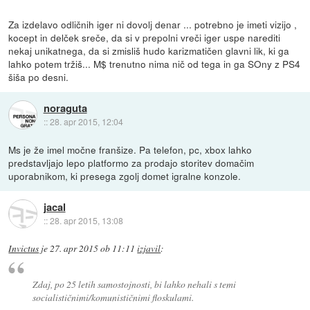
Za izdelavo odličnih iger ni dovolj denar ... potrebno je imeti vizijo ,
kocept in delček sreče, da si v prepolni vreči iger uspe narediti
nekaj unikatnega, da si zmisliš hudo karizmatičen glavni lik, ki ga
lahko potem tržiš... M$ trenutno nima nič od tega in ga SOny z PS4
šiša po desni.
noraguta
::
28. apr 2015, 12:04
Ms je že imel močne franšize. Pa telefon, pc, xbox lahko
predstavljajo lepo platformo za prodajo storitev domačim
uporabnikom, ki presega zgolj domet igralne konzole.
jacal
::
28. apr 2015, 13:08
Invictus
je
27. apr 2015 ob 11:11
izjavil
:
Zdaj, po 25 letih samostojnosti, bi lahko nehali s temi
socialističnimi/komunističnimi floskulami.