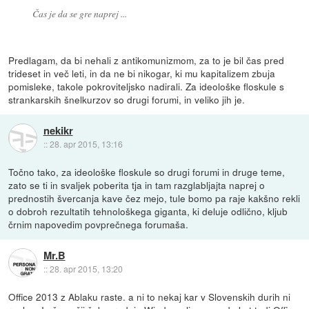
Čas je da se gre naprej ...
Predlagam, da bi nehali z antikomunizmom, za to je bil čas pred
trideset in več leti, in da ne bi nikogar, ki mu kapitalizem zbuja
pomisleke, takole pokroviteljsko nadirali. Za ideološke floskule s
strankarskih šnelkurzov so drugi forumi, in veliko jih je.
nekikr
::
28. apr 2015, 13:16
Točno tako, za ideološke floskule so drugi forumi in druge teme,
zato se ti in svaljek poberita tja in tam razglabljajta naprej o
prednostih švercanja kave čez mejo, tule bomo pa raje kakšno rekli
o dobroh rezultatih tehnološkega giganta, ki deluje odlično, kljub
črnim napovedim povprečnega forumaša.
Mr.B
::
28. apr 2015, 13:20
Office 2013 z Ablaku raste. a ni to nekaj kar v Slovenskih durih ni