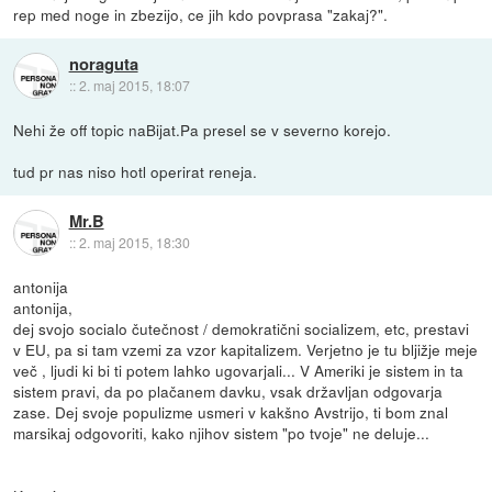
rep med noge in zbezijo, ce jih kdo povprasa "zakaj?".
noraguta
::
2. maj 2015, 18:07
Nehi že off topic naBijat.Pa presel se v severno korejo.
tud pr nas niso hotl operirat reneja.
Mr.B
::
2. maj 2015, 18:30
antonija
antonija,
dej svojo socialo čutečnost / demokratični socializem, etc, prestavi
v EU, pa si tam vzemi za vzor kapitalizem. Verjetno je tu bljižje meje
več , ljudi ki bi ti potem lahko ugovarjali... V Ameriki je sistem in ta
sistem pravi, da po plačanem davku, vsak državljan odgovarja
zase. Dej svoje populizme usmeri v kakšno Avstrijo, ti bom znal
marsikaj odgovoriti, kako njihov sistem "po tvoje" ne deluje...