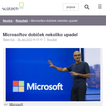
☰
Novice
»
Rezultati
»
Microsoftov dobiček nekoliko upadel
Microsoftov dobiček nekoliko upadel
Matej Huš
::
26. apr 2015
ob 22:30
Rezultati
vir:
Microsoft