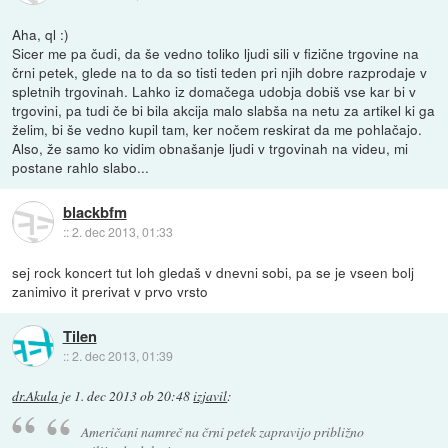
Aha, ql :)
Sicer me pa čudi, da še vedno toliko ljudi sili v fizične trgovine na
črni petek, glede na to da so tisti teden pri njih dobre razprodaje v
spletnih trgovinah. Lahko iz domačega udobja dobiš vse kar bi v
trgovini, pa tudi če bi bila akcija malo slabša na netu za artikel ki ga
želim, bi še vedno kupil tam, ker nočem reskirat da me pohlačajo.
Also, že samo ko vidim obnašanje ljudi v trgovinah na videu, mi
postane rahlo slabo...
blackbfm
::
2. dec 2013, 01:33
sej rock koncert tut loh gledaš v dnevni sobi, pa se je vseen bolj
zanimivo it prerivat v prvo vrsto
Tilen
::
2. dec 2013, 01:39
dr.Akula
je
1. dec 2013 ob 20:48
izjavil
:
Američani namreč na črni petek zapravijo približno