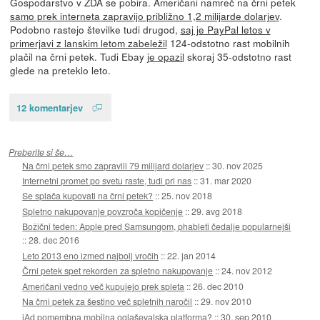
Gospodarstvo v ZDA se pobira. Američani namreč na črni petek
samo prek interneta zapravijo približno 1,2 milijarde dolarjev
.
Podobno rastejo številke tudi drugod,
saj je PayPal letos v
primerjavi z lanskim letom zabeležil
124-odstotno rast mobilnih
plačil na črni petek. Tudi Ebay
je opazil
skoraj 35-odstotno rast
glede na preteklo leto.
12 komentarjev
Preberite si še…
Na črni petek smo zapravili 79 milijard dolarjev
::
30. nov 2025
Internetni promet po svetu raste, tudi pri nas
::
31. mar 2020
Se splača kupovati na črni petek?
::
25. nov 2018
Spletno nakupovanje povzroča kopičenje
::
29. avg 2018
Božični teden: Apple pred Samsungom, phableti čedalje popularnejši
::
28. dec 2016
Leto 2013 eno izmed najbolj vročih
::
22. jan 2014
Črni petek spet rekorden za spletno nakupovanje
::
24. nov 2012
Američani vedno več kupujejo prek spleta
::
26. dec 2010
Na črni petek za šestino več spletnih naročil
::
29. nov 2010
iAd pomembna mobilna oglaševalska platforma?
::
30. sep 2010