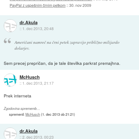
PayPal z uspešnim črnim petkom
::
30. nov 2009
dr.Akula
::
1. dec 2013, 20:48
Američani namreč na črni petek zapravijo približno milijardo
dolarjev.
Sem precej prepričan, da je tale številka parkrat premajhna.
McHusch
::
1. dec 2013, 21:17
Prek interneta
Zgodovina sprememb…
spremenil:
McHusch
(
1. dec 2013 ob 21:21
)
dr.Akula
::
2. dec 2013, 00:23