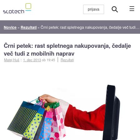
☰
Novice
»
Rezultati
»
Črni petek: rast spletnega nakupovanja, čedalje več tudi z mobilnih naprav
Črni petek: rast spletnega nakupovanja, čedalje
več tudi z mobilnih naprav
Matej Huš
::
1. dec 2013
ob 19:45
Rezultati