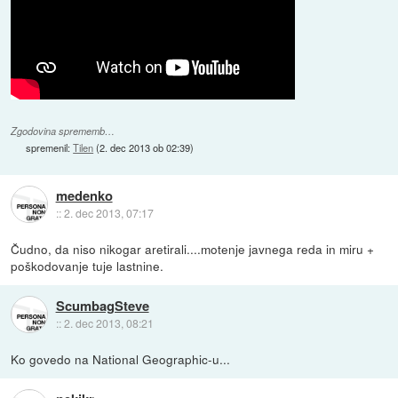
Zgodovina sprememb…
spremenil:
Tilen
(
2. dec 2013 ob 02:39
)
medenko
::
2. dec 2013, 07:17
Čudno, da niso nikogar aretirali....motenje javnega reda in miru +
poškodovanje tuje lastnine.
ScumbagSteve
::
2. dec 2013, 08:21
Ko govedo na National Geographic-u...