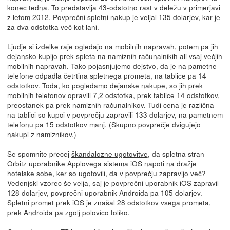
konec tedna. To predstavlja 43-odstotno rast v deležu v primerjavi
z letom 2012. Povprečni spletni nakup je veljal 135 dolarjev, kar je
za dva odstotka več kot lani.
Ljudje si izdelke raje ogledajo na mobilnih napravah, potem pa jih
dejansko kupijo prek spleta na namiznih računalnikih ali vsaj večjih
mobilnih napravah. Tako pojasnjujemo dejstvo, da je na pametne
telefone odpadla četrtina spletnega prometa, na tablice pa 14
odstotkov. Toda, ko pogledamo dejanske nakupe, so jih prek
mobilnih telefonov opravili 7,2 odstotka, prek tablice 14 odstotkov,
preostanek pa prek namiznih računalnikov. Tudi cena je različna -
na tablici so kupci v povprečju zapravili 133 dolarjev, na pametnem
telefonu pa 15 odstotkov manj. (Skupno povprečje dvigujejo
nakupi z namiznikov.)
Se spomnite precej
škandalozne ugotovitve
, da spletna stran
Orbitz uporabnike Applovega sistema iOS napoti na dražje
hotelske sobe, ker so ugotovili, da v povprečju zapravijo več?
Vedenjski vzorec še velja, saj je povprečni uporabnik iOS zapravil
128 dolarjev, povprečni uporabnik Androida pa 105 dolarjev.
Spletni promet prek iOS je znašal 28 odstotkov vsega prometa,
prek Androida pa zgolj polovico toliko.