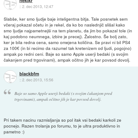
nekikr
::
2. dec 2013, 12:47
Slabše, ker smo ljudje baje inteligentna bitja. Tale posnetek sem
včeraj pokazal očetu in je rekel, da ko bo naslednjič slišal kako
smo ljudje najpametnejši na tem planetu, da jim bo pokazal tole (in
kaj podobno neumnega, izbire je precej). Žalostno. Še bolj zato,
ker je bila redna cena, samo omejena količina. Se pravi ni bil PS4
za 100€ (in bi recimo da razumel tak kretenizem od ljudi, pogojno)
ampak po redni ceni. Baje so samo Apple userji bedaki (s svojim
čakanjem pred trgovinami), ampak očitno jih je kar povsod dovolj.
blackbfm
::
2. dec 2013, 15:56
Baje so samo Apple userji bedaki (s svojim čakanjem pred
trgovinami), ampak očitno jih je kar povsod dovolj.
Pri takem nacinu razmisljanja so pol itak vsi bedaki karkoli ze
pocnejo. Razen trolanja po forumu, to je ultra produktivno in
pametno :)