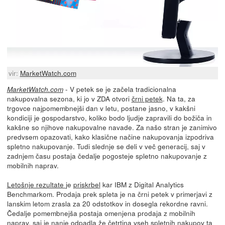
vir:
MarketWatch.com
- V petek se je začela tradicionalna
MarketWatch.com
nakupovalna sezona, ki jo v ZDA otvori
črni petek
. Na ta, za
trgovce najpomembnejši dan v letu, postane jasno, v kakšni
kondiciji je gospodarstvo, koliko bodo ljudje zapravili do božiča in
kakšne so njihove nakupovalne navade. Za našo stran je zanimivo
predvsem opazovati, kako klasične načine nakupovanja izpodriva
spletno nakupovanje. Tudi slednje se deli v več generacij, saj v
zadnjem času postaja čedalje pogosteje spletno nakupovanje z
mobilnih naprav.
Letošnje rezultate
je
priskrbel
kar IBM z Digital Analytics
Benchmarkom. Prodaja prek spleta je na črni petek v primerjavi z
lanskim letom zrasla za 20 odstotkov in dosegla rekordne ravni.
Čedalje pomembnejša postaja omenjena prodaja z mobilnih
naprav, saj je nanje odpadla že četrtina vseh spletnih nakupov ta