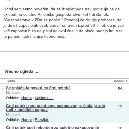
Hotel sem samo povedat, da se iz spletnega nakupovanja ne da
sklepat na celotno Ameriško gospodarstvo, kot trdi članek:
"Gospodarstvo v ZDA se pobira." Posebej če drugje prebereš, da
je delež zaposlenih oseb padel na raven izpred 30-ih let, da je vse
več zaposlenih za ne-polni delovni čas in da plače padajo itd. Vse
to pomeni tudi manjšo kupno moč.
Vredno ogleda ...
Tema
Sporočila
»
Se splača kupovati na črni petek?
84
McHusch
Oddelek:
Novice
/
Kriptovalute
»
Črni petek: rast spletnega nakupovanja, čedalje več
12
tudi z mobilnih naprav
McHusch
Oddelek:
Novice
/
Rezultati
»
Črni petek spet rekorden za spletno nakupovanje
12