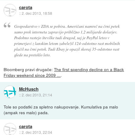
carota
::
2. dec 2013, 18:58
Gospodarstvo v ZDA se pobira. Američani namreč na črni petek
samo prek interneta zapravijo približno 1,2 milijarde dolarjev.
Podobno rastejo številke tudi drugod, saj je PayPal letos v
primerjavi z lanskim letom zabeležil 124-odstotno rast mobilnih
plačil na črni petek. Tudi Ebay je opazil skoraj 35-odstotno rast
glede na preteklo leto.
Bloomberg pravi drugače:
The first spending decline on a Black
Friday weekend since 2009 ...
.
McHusch
::
2. dec 2013, 21:14
Tole so podatki za spletno nakupovanje. Kumulativa pa malo
(ampak res malo) pada.
carota
::
2. dec 2013, 22:04