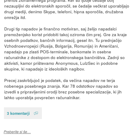
nezaupljivi do elektronskih sporočil, se čedalje večkrat uporabljajo
drugi mediji, denimo Skype, telefoni, hipna sporočila, družabna
omrežja itd.
Drugi tip napadov je finančno motiviran, saj želijo napadalci
premoženjsko korist pridobiti takoj oziroma čim prej. Gre za kraje
osebnih podatkov, bančnih informacij, gesel itn. Tu prednjačijo
Vzhodnoevropejci (Rusija, Bolgarija, Romunija) in Američani,
napadajo pa zlasti POS-terminale, bankomate in osebne
računalnike z dostopom do elektronskega bančništva. Zadnji so
aktivisti, kamor prištevamo Anonymous, LulzSec in podobne
skupine, ki napadajo iz ideoloških nagibov.
Precej zaskrbljujoč je podatek, da večina napadov ne terja
nobenega posebnega znanja. Kar 78 odstotkov napadov so
izvedli s pripravljenimi orodji brez posebne specializacije, ki jih
lahko uporablja povprečen računalnikar.
3 komentarji
Preberite si še…