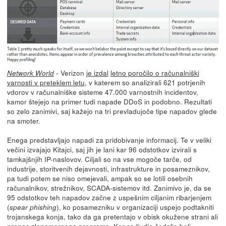
- Verizon
je izdal
letno poročilo o računalniški
Network World
varnosti v preteklem letu
, v katerem so analizirali 621 potrjenih
vdorov v računalniške sisteme 47.000 varnostnih incidentov,
kamor štejejo na primer tudi napade DDoS in podobno. Rezultati
so zelo zanimivi, saj kažejo na tri prevladujoče tipe napadov glede
na smoter.
Enega predstavljajo napadi za pridobivanje informacij. Te v veliki
večini izvajajo Kitajci, saj jih je lani kar 96 odstotkov izvirali s
tamkajšnjih IP-naslovov. Ciljali so na vse mogoče tarče, od
industrije, storitvenih dejavnosti, infrastrukture in posameznikov,
pa tudi potem se niso omejevali, ampak so se lotili osebnih
računalnikov, strežnikov, SCADA-sistemov itd. Zanimivo je, da se
95 odstotkov teh napadov začne z uspešnim ciljanim ribarjenjem
(
), ko posamezniku v organizaciji uspejo podtakniti
spear phishing
trojanskega konja, tako da ga pretentajo v obisk okužene strani ali
prenos zlonamernega programa. Ker so ljudje čedalje bolj