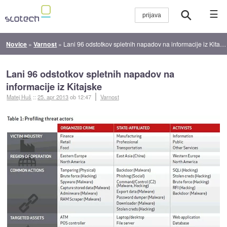
☰
Novice
»
Varnost
»
Lani 96 odstotkov spletnih napadov na informacije iz Kitajske
Lani 96 odstotkov spletnih napadov na
informacije iz Kitajske
Matej Huš
::
25. apr 2013
ob 12:47
Varnost