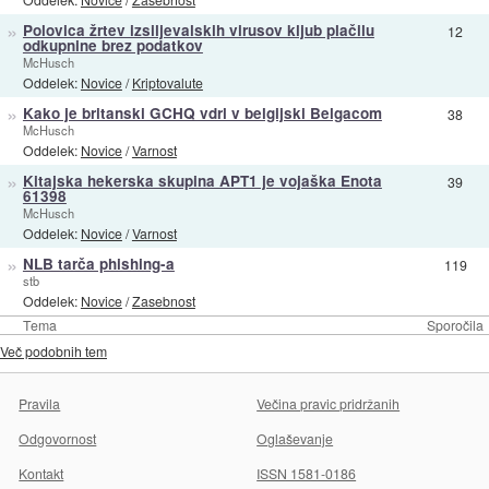
»
Polovica žrtev izsiljevalskih virusov kljub plačilu
12
odkupnine brez podatkov
McHusch
Oddelek:
Novice
/
Kriptovalute
»
Kako je britanski GCHQ vdrl v belgijski Belgacom
38
McHusch
Oddelek:
Novice
/
Varnost
»
Kitajska hekerska skupina APT1 je vojaška Enota
39
61398
McHusch
Oddelek:
Novice
/
Varnost
»
NLB tarča phishing-a
119
stb
Oddelek:
Novice
/
Zasebnost
Tema
Sporočila
Več podobnih tem
Pravila
Večina pravic pridržanih
Odgovornost
Oglaševanje
Kontakt
ISSN 1581-0186