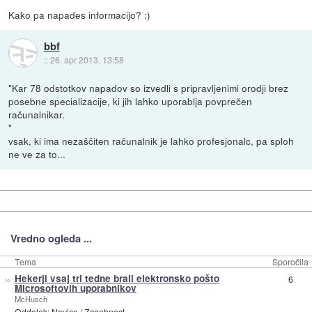
Kako pa napades informacijo? :)
bbf
::
26. apr 2013, 13:58
"Kar 78 odstotkov napadov so izvedli s pripravljenimi orodji brez
posebne specializacije, ki jih lahko uporablja povprečen
računalnikar.
"
vsak, ki ima nezaščiten računalnik je lahko profesjonalc, pa sploh
ne ve za to...
Vredno ogleda ...
Tema
Sporočila
»
Hekerji vsaj tri tedne brali elektronsko pošto
6
Microsoftovih uporabnikov
McHusch
Oddelek:
Novice
/
Zasebnost