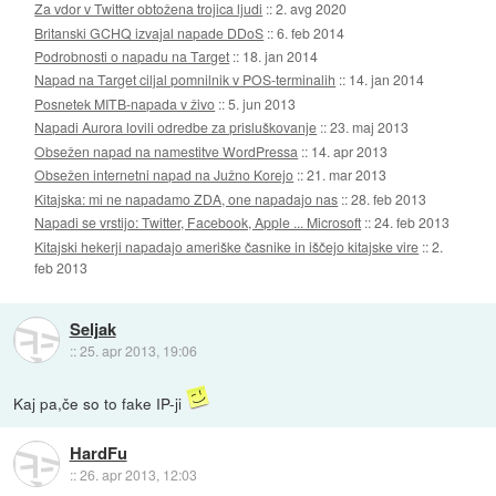
Za vdor v Twitter obtožena trojica ljudi
::
2. avg 2020
Britanski GCHQ izvajal napade DDoS
::
6. feb 2014
Podrobnosti o napadu na Target
::
18. jan 2014
Napad na Target ciljal pomnilnik v POS-terminalih
::
14. jan 2014
Posnetek MITB-napada v živo
::
5. jun 2013
Napadi Aurora lovili odredbe za prisluškovanje
::
23. maj 2013
Obsežen napad na namestitve WordPressa
::
14. apr 2013
Obsežen internetni napad na Južno Korejo
::
21. mar 2013
Kitajska: mi ne napadamo ZDA, one napadajo nas
::
28. feb 2013
Napadi se vrstijo: Twitter, Facebook, Apple ... Microsoft
::
24. feb 2013
Kitajski hekerji napadajo ameriške časnike in iščejo kitajske vire
::
2.
feb 2013
Seljak
::
25. apr 2013, 19:06
Kaj pa,če so to fake IP-ji
HardFu
::
26. apr 2013, 12:03