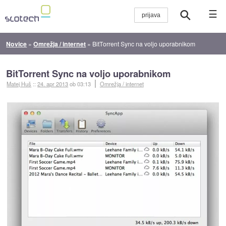
☰
Novice
»
Omrežja / internet
»
BitTorrent Sync na voljo uporabnikom
BitTorrent Sync na voljo uporabnikom
Matej Huš
::
24. apr 2013
ob 03:13
Omrežja / internet