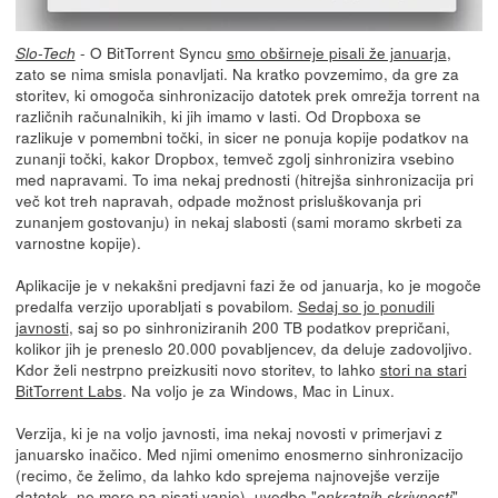
- O BitTorrent Syncu
smo obširneje pisali že januarja
,
Slo-Tech
zato se nima smisla ponavljati. Na kratko povzemimo, da gre za
storitev, ki omogoča sinhronizacijo datotek prek omrežja torrent na
različnih računalnikih, ki jih imamo v lasti. Od Dropboxa se
razlikuje v pomembni točki, in sicer ne ponuja kopije podatkov na
zunanji točki, kakor Dropbox, temveč zgolj sinhronizira vsebino
med napravami. To ima nekaj prednosti (hitrejša sinhronizacija pri
več kot treh napravah, odpade možnost prisluškovanja pri
zunanjem gostovanju) in nekaj slabosti (sami moramo skrbeti za
varnostne kopije).
Aplikacije je v nekakšni predjavni fazi že od januarja, ko je mogoče
predalfa verzijo uporabljati s povabilom.
Sedaj so jo ponudili
javnosti
, saj so po sinhroniziranih 200 TB podatkov prepričani,
kolikor jih je preneslo 20.000 povabljencev, da deluje zadovoljivo.
Kdor želi nestrpno preizkusiti novo storitev, to lahko
stori na stari
BitTorrent Labs
. Na voljo je za Windows, Mac in Linux.
Verzija, ki je na voljo javnosti, ima nekaj novosti v primerjavi z
januarsko inačico. Med njimi omenimo enosmerno sinhronizacijo
(recimo, če želimo, da lahko kdo sprejema najnovejše verzije
datotek, ne more pa pisati vanje), uvedbo "
"
enkratnih skrivnosti