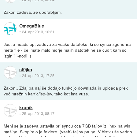
Zakon zadeva, že uporabljam.
OmegaBlue
::
24. apr 2013, 10:31
Just a heads up, zadeva za vsako datoteko, ki se synca zgenerira
meta file - če imate malo morje malih datotek ne se čudit kam so
izginili i-nodi ;)
st0jko
::
24. apr 2013, 17:25
Zakon.. Zdaj pa naj še dodajo funkcijo downlada in uploada prek
več mrežnih kartic/isp-jev, tako kot ima vuze.
kronik
::
25. apr 2013, 08:17
Meni se je zadeva ustavila pri syncu cca 7GB fajlov iz linux na win
mašino. Skopiralo je foldere, (vseh) fajlov pa ne. V bistvu še vedno