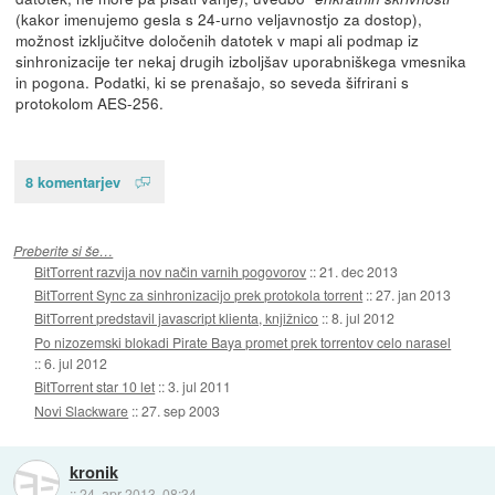
(kakor imenujemo gesla s 24-urno veljavnostjo za dostop),
možnost izključitve določenih datotek v mapi ali podmap iz
sinhronizacije ter nekaj drugih izboljšav uporabniškega vmesnika
in pogona. Podatki, ki se prenašajo, so seveda šifrirani s
protokolom AES-256.
8 komentarjev
Preberite si še…
BitTorrent razvija nov način varnih pogovorov
::
21. dec 2013
BitTorrent Sync za sinhronizacijo prek protokola torrent
::
27. jan 2013
BitTorrent predstavil javascript klienta, knjižnico
::
8. jul 2012
Po nizozemski blokadi Pirate Baya promet prek torrentov celo narasel
::
6. jul 2012
BitTorrent star 10 let
::
3. jul 2011
Novi Slackware
::
27. sep 2003
kronik
::
24. apr 2013, 08:34