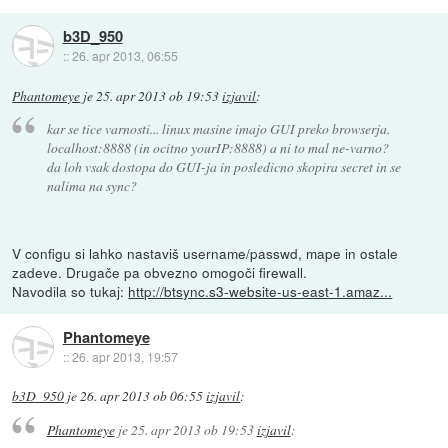
b3D_950
::
26. apr 2013, 06:55
Phantomeye
je
25. apr 2013 ob 19:53
izjavil
:
kar se tice varnosti... linux masine imajo GUI preko browserja.
localhost:8888 (in ocitno yourIP:8888) a ni to mal ne-varno?
da loh vsak dostopa do GUI-ja in posledicno skopira secret in se
nalima na sync?
V configu si lahko nastaviš username/passwd, mape in ostale
zadeve. Drugače pa obvezno omogoči firewall.
Navodila so tukaj:
http://btsync.s3-website-us-east-1.amaz...
Phantomeye
::
26. apr 2013, 19:57
b3D_950
je
26. apr 2013 ob 06:55
izjavil
:
Phantomeye
je
25. apr 2013 ob 19:53
izjavil
: