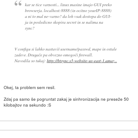
kar se tice varnosti... linux masine imajo GUI preko
browserja. localhost:8888 (in ocitno yourIP:8888)
a ni to mal ne-varno? da loh vsak dostopa do GUI-
ja in posledicno skopira secret in se nalima na
sync?
V configu si lahko nastaviš username/passwd, mape in ostale
zadeve. Drugače pa obvezno omogoči firewall.
Navodila so tukaj:
http://btsync.s3-website-us-east-1.amaz...
Okej, ta problem sem resil.
Zdaj pa samo še pogruntat zakaj je sinhronizacija ne preseže 50
kilobajtov na sekundo :S