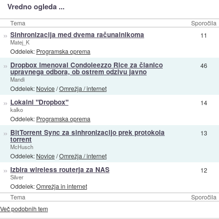
Vredno ogleda ...
Tema
Sporočila
»
Sinhronizacija med dvema računalnikoma
11
Matej_K
Oddelek:
Programska oprema
»
Dropbox imenoval Condoleezzo Rice za članico
46
upravnega odbora, ob ostrem odzivu javno
Mandi
Oddelek:
Novice
/
Omrežja / internet
»
Lokalni "Dropbox"
14
kalko
Oddelek:
Programska oprema
»
BitTorrent Sync za sinhronizacijo prek protokola
13
torrent
McHusch
Oddelek:
Novice
/
Omrežja / internet
»
Izbira wireless routerja za NAS
12
Silver
Oddelek:
Omrežja in internet
Tema
Sporočila
Več podobnih tem