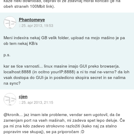
kaže neki download, čeprav bi že zdavnaj moral končati (je na
obeh straneh 100Mbit link).
Phantomeye
::
25. apr 2013, 19:53
Meni indexira nekaj GB velik folder, upload na mojo mašino je pa
ob tem nekaj KB/s
p.s.
kar se tice varnosti... linux masine imajo GUI preko browserja.
localhost:8888 (in ocitno yourIP:8888) a ni to mal ne-varno? da loh
vsak dostopa do GUI-ja in posledicno skopira secret in se nalima
na sync?
cjen
::
25. apr 2013, 21:15
@kronik... jaz imam iste probleme, vendar sem ugotovil, da če
zamenjam port na vseh mašinah, mi zadeva spet lepo deluje. Če
pa mi zna kdo zadevo strokovno razložiti (kako naj za stalno
popravim vse skupaj), se pa priporočam :D