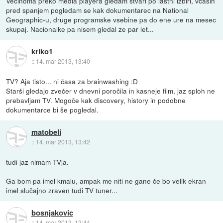
Vecinoma preko media playera gledam stvari po lastni izbiri, vcasih
pred spanjem pogledam se kak dokumentarec na National
Geographic-u, druge programske vsebine pa do ene ure na mesec
skupaj. Nacionalke pa nisem gledal ze par let...
kriko1
::
14. mar 2013, 13:40
TV? Aja tisto... ni časa za brainwashing :D
Starši gledajo zvečer v dnevni poročila in kasneje film, jaz sploh ne
prebavljam TV. Mogoče kak discovery, history in podobne
dokumentarce bi še pogledal.
matobeli
::
14. mar 2013, 13:42
tudi jaz nimam TVja.
Ga bom pa imel kmalu, ampak me niti ne gane če bo velik ekran
imel slučajno zraven tudi TV tuner...
bosnjakovic
::
14. mar 2013, 13:44