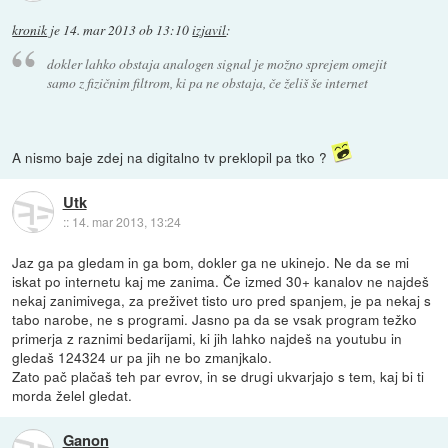
kronik
je
14. mar 2013 ob 13:10
izjavil
:
dokler lahko obstaja analogen signal je možno sprejem omejit
samo z fizičnim filtrom, ki pa ne obstaja, če želiš še internet
A nismo baje zdej na digitalno tv preklopil pa tko ?
Utk
::
14. mar 2013, 13:24
Jaz ga pa gledam in ga bom, dokler ga ne ukinejo. Ne da se mi
iskat po internetu kaj me zanima. Če izmed 30+ kanalov ne najdeš
nekaj zanimivega, za preživet tisto uro pred spanjem, je pa nekaj s
tabo narobe, ne s programi. Jasno pa da se vsak program težko
primerja z raznimi bedarijami, ki jih lahko najdeš na youtubu in
gledaš 124324 ur pa jih ne bo zmanjkalo.
Zato pač plačaš teh par evrov, in se drugi ukvarjajo s tem, kaj bi ti
morda želel gledat.
Ganon