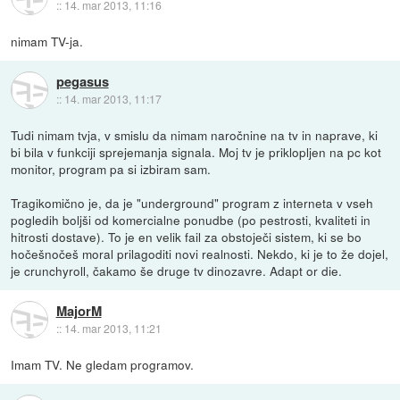
::
14. mar 2013, 11:16
nimam TV-ja.
pegasus
::
14. mar 2013, 11:17
Tudi nimam tvja, v smislu da nimam naročnine na tv in naprave, ki
bi bila v funkciji sprejemanja signala. Moj tv je priklopljen na pc kot
monitor, program pa si izbiram sam.
Tragikomično je, da je "underground" program z interneta v vseh
pogledih boljši od komercialne ponudbe (po pestrosti, kvaliteti in
hitrosti dostave). To je en velik fail za obstoječi sistem, ki se bo
hočešnočeš moral prilagoditi novi realnosti. Nekdo, ki je to že dojel,
je crunchyroll, čakamo še druge tv dinozavre. Adapt or die.
MajorM
::
14. mar 2013, 11:21
Imam TV. Ne gledam programov.