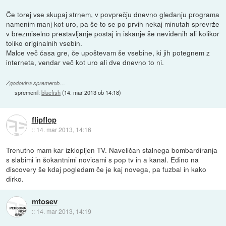
Če torej vse skupaj strnem, v povprečju dnevno gledanju programa
namenim manj kot uro, pa še to se po prvih nekaj minutah sprevrže
v brezmiselno prestavljanje postaj in iskanje še nevidenih ali kolikor
toliko originalnih vsebin.
Malce več časa gre, če upoštevam še vsebine, ki jih potegnem z
interneta, vendar več kot uro ali dve dnevno to ni.
Zgodovina sprememb…
spremenil:
bluefish
(
14. mar 2013 ob 14:18
)
flipflop
::
14. mar 2013, 14:16
Trenutno mam kar izklopljen TV. Naveličan stalnega bombardiranja
s slabimi in šokantnimi novicami s pop tv in a kanal. Edino na
discovery še kdaj pogledam če je kaj novega, pa fuzbal in kako
dirko.
mtosev
::
14. mar 2013, 14:19