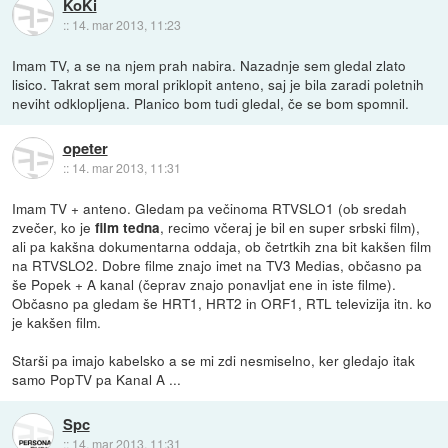
KoKi
::
14. mar 2013, 11:23
Imam TV, a se na njem prah nabira. Nazadnje sem gledal zlato
lisico. Takrat sem moral priklopit anteno, saj je bila zaradi poletnih
neviht odklopljena. Planico bom tudi gledal, če se bom spomnil.
opeter
::
14. mar 2013, 11:31
Imam TV + anteno. Gledam pa večinoma RTVSLO1 (ob sredah
zvečer, ko je
, recimo včeraj je bil en super srbski film),
film tedna
ali pa kakšna dokumentarna oddaja, ob četrtkih zna bit kakšen film
na RTVSLO2. Dobre filme znajo imet na TV3 Medias, občasno pa
še Popek + A kanal (čeprav znajo ponavljat ene in iste filme).
Občasno pa gledam še HRT1, HRT2 in ORF1, RTL televizija itn. ko
je kakšen film.
Starši pa imajo kabelsko a se mi zdi nesmiselno, ker gledajo itak
samo PopTV pa Kanal A ...
Spc
::
14. mar 2013, 11:31