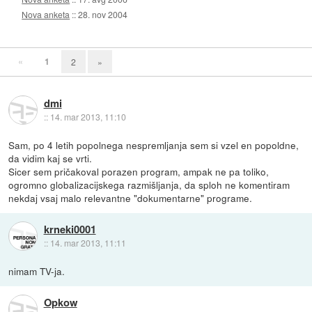
Nova anketa
::
28. nov 2004
«
1
2
»
dmi
::
14. mar 2013, 11:10
Sam, po 4 letih popolnega nespremljanja sem si vzel en popoldne,
da vidim kaj se vrti.
Sicer sem pričakoval porazen program, ampak ne pa toliko,
ogromno globalizacijskega razmišljanja, da sploh ne komentiram
nekdaj vsaj malo relevantne "dokumentarne" programe.
krneki0001
::
14. mar 2013, 11:11
nimam TV-ja.
Opkow