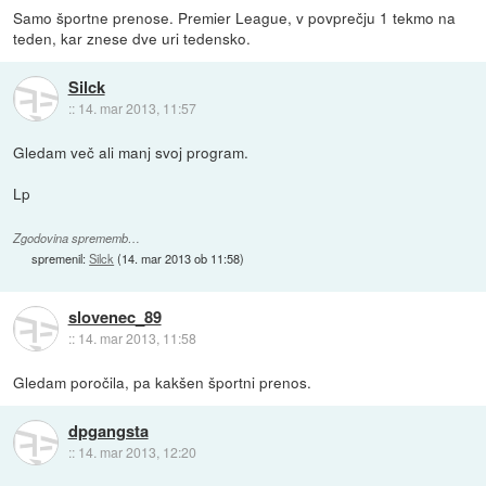
Samo športne prenose. Premier League, v povprečju 1 tekmo na
teden, kar znese dve uri tedensko.
Silck
::
14. mar 2013, 11:57
Gledam več ali manj svoj program.
Lp
Zgodovina sprememb…
spremenil:
Silck
(
14. mar 2013 ob 11:58
)
slovenec_89
::
14. mar 2013, 11:58
Gledam poročila, pa kakšen športni prenos.
dpgangsta
::
14. mar 2013, 12:20