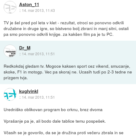
Aston_11
::
14. mar 2013, 11:43
TV je šel pred pol leta v klet - rezultat, otroci so ponovno odkrili
družabne in druge igre, so bistveno bolj zbrani in manj sitni, ostali
pa smo ponovno odkrili knjige. za kakšen film pa je tu PC.
Dr_M
::
14. mar 2013, 11:51
Redkokdaj gledam tv. Mogoce kaksen sport cez vikend, smucanje,
skoke, F1 in motogp. Vec pa skoraj ne. Ucasih tudi po 2-3 tedne ne
prizgem tvja.
kuglvinkl
::
14. mar 2013, 11:51
Uredniško oblikovan program bo crknu, brez dvoma
Vprašanje pa je, ali bodo dale tablice temu pospešek.
Včasih se je govorilo, da se je družina proti večeru zbrala in se