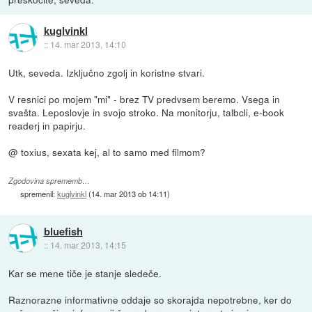
kuglvinkl
::
14. mar 2013, 14:10
Utk, seveda. Izključno zgolj in koristne stvari.
V resnici po mojem "mi" - brez TV predvsem beremo. Vsega in
svašta. Leposlovje in svojo stroko. Na monitorju, talbcli, e-book
readerj in papirju.
@ toxius, sexata kej, al to samo med filmom?
Zgodovina sprememb…
spremenil:
kuglvinkl
(
14. mar 2013 ob 14:11
)
bluefish
::
14. mar 2013, 14:15
Kar se mene tiče je stanje sledeče.
Raznorazne informativne oddaje so skorajda nepotrebne, ker do