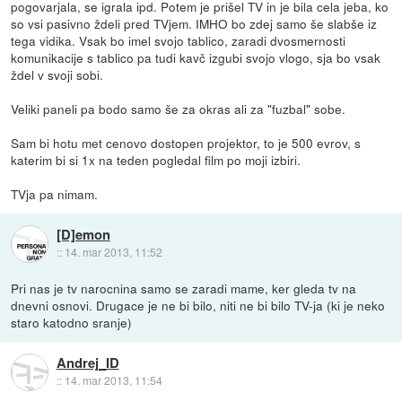
pogovarjala, se igrala ipd. Potem je prišel TV in je bila cela jeba, ko
so vsi pasivno ždeli pred TVjem. IMHO bo zdej samo še slabše iz
tega vidika. Vsak bo imel svojo tablico, zaradi dvosmernosti
komunikacije s tablico pa tudi kavč izgubi svojo vlogo, sja bo vsak
ždel v svoji sobi.
Veliki paneli pa bodo samo še za okras ali za "fuzbal" sobe.
Sam bi hotu met cenovo dostopen projektor, to je 500 evrov, s
katerim bi si 1x na teden pogledal film po moji izbiri.
TVja pa nimam.
[D]emon
::
14. mar 2013, 11:52
Pri nas je tv narocnina samo se zaradi mame, ker gleda tv na
dnevni osnovi. Drugace je ne bi bilo, niti ne bi bilo TV-ja (ki je neko
staro katodno sranje)
Andrej_ID
::
14. mar 2013, 11:54