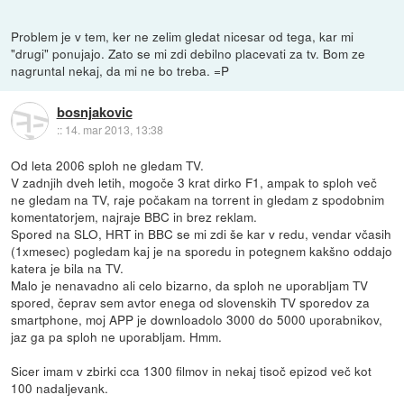
Problem je v tem, ker ne zelim gledat nicesar od tega, kar mi
"drugi" ponujajo. Zato se mi zdi debilno placevati za tv. Bom ze
nagruntal nekaj, da mi ne bo treba. =P
bosnjakovic
::
14. mar 2013, 13:38
Od leta 2006 sploh ne gledam TV.
V zadnjih dveh letih, mogoče 3 krat dirko F1, ampak to sploh več
ne gledam na TV, raje počakam na torrent in gledam z spodobnim
komentatorjem, najraje BBC in brez reklam.
Spored na SLO, HRT in BBC se mi zdi še kar v redu, vendar včasih
(1xmesec) pogledam kaj je na sporedu in potegnem kakšno oddajo
katera je bila na TV.
Malo je nenavadno ali celo bizarno, da sploh ne uporabljam TV
spored, čeprav sem avtor enega od slovenskih TV sporedov za
smartphone, moj APP je downloadolo 3000 do 5000 uporabnikov,
jaz ga pa sploh ne uporabljam. Hmm.
Sicer imam v zbirki cca 1300 filmov in nekaj tisoč epizod več kot
100 nadaljevank.