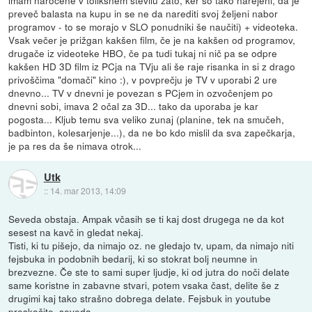
preveč balasta na kupu in se ne da narediti svoj željeni nabor
programov - to se morajo v SLO ponudniki še naučiti) + videoteka.
Vsak večer je prižgan kakšen film, če je na kakšen od programov,
drugače iz videoteke HBO, če pa tudi tukaj ni nič pa se odpre
kakšen HD 3D film iz PCja na TVju ali še raje risanka in si z drago
privoščima "domači" kino :), v povprečju je TV v uporabi 2 ure
dnevno... TV v dnevni je povezan s PCjem in ozvočenjem po
dnevni sobi, imava 2 očal za 3D... tako da uporaba je kar
pogosta... Kljub temu sva veliko zunaj (planine, tek na smučeh,
badbinton, kolesarjenje...), da ne bo kdo mislil da sva zapečkarja,
je pa res da še nimava otrok...
Utk
::
14. mar 2013, 14:09
Seveda obstaja. Ampak včasih se ti kaj dost drugega ne da kot
sesest na kavč in gledat nekaj.
Tisti, ki tu pišejo, da nimajo oz. ne gledajo tv, upam, da nimajo niti
fejsbuka in podobnih bedarij, ki so stokrat bolj neumne in
brezvezne. Če ste to sami super ljudje, ki od jutra do noči delate
same koristne in zabavne stvari, potem vsaka čast, delite še z
drugimi kaj tako strašno dobrega delate. Fejsbuk in youtube
preskočite, seveda.