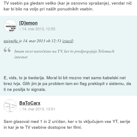
TV vsebin pa gledam veliko (kar je osnovno vprašanje), vendar nič
kar bi bilo na voljo pri naših ponudnikih vsebin.
[D]emon
::
14. mar 2013, 12:55
nsignific
je
14. mar 2013 ob 12:51
izjavil
:
Imam sicer naročnino na TV, ker to predpogojuje Telemach
internet
E, vids, to je bedarija. Moral bi bit mozno met samo kabelski net
brez tvja. Glih jim je pa problem tam en flag preklopit v sistemu, da
ti ne posilja tv signala.
BaToCarx
::
14. mar 2013, 13:01
Sem glasoval med 1 in 2 uri/dan, ker v to vključujem vse YT, serije
in kar je te TV vsebine dostopne ter filmi.