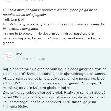
RE:
zelo malo,prižgan je ponavadi cel dan gleda pa ga nišče
ne,tolko da se nekaj oglaša.
- uff, turn it off.
RE:
Zato pač plačaš teh par evrov, in se drugi ukvarjajo s tem, kaj
bi ti morda želel gledat.
- ravno to je problem! Ne dovolim da mi drugi narekujejo in
razlagajo kaj je in, kaj se "nosi", kako naj se obnašam in kaj naj
gledam.
Utk
::
14. mar 2013, 13:58
Kaj je alternativa? Da greš na youtube in gledaš gangman style še
stopetdesetič? Samo da slučajno ne bi ujel kakšnega brainwasha.
Ali da si sam potegneš iz neta celo sezono neke nanizanke, ki se
vrti v ZDA? Ja, tam ziher ne bo pranja možganov. Pa še spremljat
moraš kaj se vrti in kaj je za gledat in kaj ni.
Zmeraj ti drugi določajo kaj boš gledal. Razlika je samo ali izbereš
izmed 20-30 programov, ali pa porabiš eno uro, da najdeš na netu
kaj "pametnega". Ker če je na televiziji 90% smetja, ga je na
internetu 99,9%.