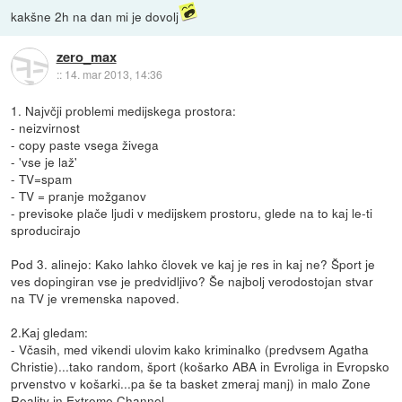
kakšne 2h na dan mi je dovolj
zero_max
::
14. mar 2013, 14:36
1. Najvčji problemi medijskega prostora:
- neizvirnost
- copy paste vsega živega
- 'vse je laž'
- TV=spam
- TV = pranje možganov
- previsoke plače ljudi v medijskem prostoru, glede na to kaj le-ti
sproducirajo
Pod 3. alinejo: Kako lahko človek ve kaj je res in kaj ne? Šport je
ves dopingiran vse je predvidljivo? Še najbolj verodostojan stvar
na TV je vremenska napoved.
2.Kaj gledam:
- Včasih, med vikendi ulovim kako kriminalko (predvsem Agatha
Christie)...tako random, šport (košarko ABA in Evroliga in Evropsko
prvenstvo v košarki...pa še ta basket zmeraj manj) in malo Zone
Reality in Extreme Channel.