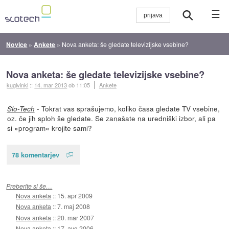
☰
Novice
»
Ankete
»
Nova anketa: še gledate televizijske vsebine?
Nova anketa: še gledate televizijske vsebine?
kuglvinkl
::
14. mar 2013
ob 11:05
Ankete
- Tokrat vas sprašujemo, koliko časa gledate TV vsebine,
Slo-Tech
oz. če jih sploh še gledate. Se zanašate na uredniški izbor, ali pa
si »program« krojite sami?
78 komentarjev
Preberite si še…
Nova anketa
::
15. apr 2009
Nova anketa
::
7. maj 2008
Nova anketa
::
20. mar 2007
Nova anketa
::
17. avg 2006