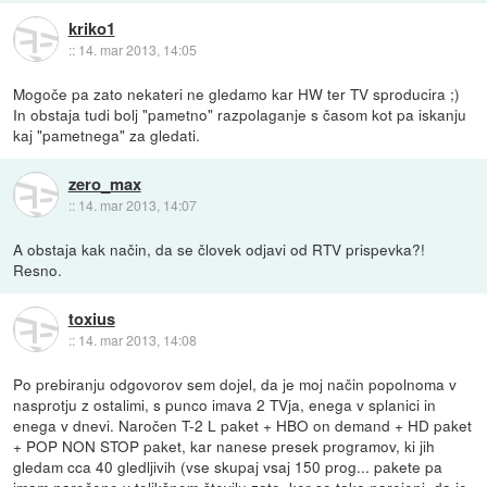
kriko1
::
14. mar 2013, 14:05
Mogoče pa zato nekateri ne gledamo kar HW ter TV sproducira ;)
In obstaja tudi bolj "pametno" razpolaganje s časom kot pa iskanju
kaj "pametnega" za gledati.
zero_max
::
14. mar 2013, 14:07
A obstaja kak način, da se človek odjavi od RTV prispevka?!
Resno.
toxius
::
14. mar 2013, 14:08
Po prebiranju odgovorov sem dojel, da je moj način popolnoma v
nasprotju z ostalimi, s punco imava 2 TVja, enega v splanici in
enega v dnevi. Naročen T-2 L paket + HBO on demand + HD paket
+ POP NON STOP paket, kar nanese presek programov, ki jih
gledam cca 40 gledljivih (vse skupaj vsaj 150 prog... pakete pa
imam naročene v tolikšnem številu zato, ker so tako narejeni, da je