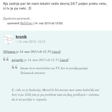
Aja zadnje par let mam lokalni radio skoraj 24/7 paljen preko neta,
ni tv je pa neki. :D
Zgodovina sprememb…
spremenil:
BaToCarx
(
14. mar 2013 ob 13:05
)
kronik
::
14. mar 2013, 13:10
[D]emon
je
14. mar 2013 ob 12:55
izjavil
:
nsignific
je
14. mar 2013 ob 12:51
izjavil
:
Imam sicer naročnino na TV, ker to predpogojuje
Telemach internet
E, vids, to je bedarija. Moral bi bit mozno met samo kabelski net
brez tvja. Glih jim je pa problem tam en flag preklopit v sistemu,
da ti ne posilja tv signala.