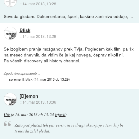
::
14. mar 2013, 13:28
Seveda gledam. Dokumentarce, šport, kakšno zanimivo oddajo, ...
Blisk
::
14. mar 2013, 13:29
Se izogibam pranja možganov prek TVja. Pogledam kak film, pa 1x
na mesec dnevnik, da vidim če je kaj novega, čeprav nikoli ni.
Pa včasih discovery ali history channel.
Zgodovina sprememb…
spremenil:
Blisk
(
14. mar 2013 ob 13:29
)
[D]emon
::
14. mar 2013, 13:36
Utk
je
14. mar 2013 ob 13:24
izjavil
:
Zato pač plačaš teh par evrov, in se drugi ukvarjajo s tem, kaj bi
ti morda želel gledat.