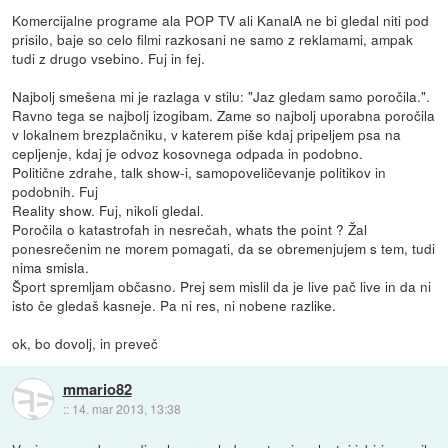
Komercijalne programe ala POP TV ali KanalA ne bi gledal niti pod
prisilo, baje so celo filmi razkosani ne samo z reklamami, ampak
tudi z drugo vsebino. Fuj in fej.
Najbolj smešena mi je razlaga v stilu: "Jaz gledam samo poročila.".
Ravno tega se najbolj izogibam. Zame so najbolj uporabna poročila
v lokalnem brezplačniku, v katerem piše kdaj pripeljem psa na
cepljenje, kdaj je odvoz kosovnega odpada in podobno.
Politične zdrahe, talk show-i, samopoveličevanje politikov in
podobnih. Fuj
Reality show. Fuj, nikoli gledal.
Poročila o katastrofah in nesrečah, whats the point ? Žal
ponesrečenim ne morem pomagati, da se obremenjujem s tem, tudi
nima smisla.
Šport spremljam občasno. Prej sem mislil da je live pač live in da ni
isto če gledaš kasneje. Pa ni res, ni nobene razlike.
ok, bo dovolj, in preveč
mmario82
::
14. mar 2013, 13:38