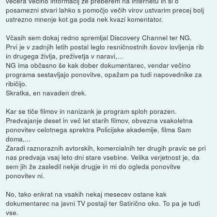
večera večino informacij že preberem na internetu in si o
posamezni stvari lahko s pomočjo večih virov ustvarim precej bolj
ustrezno mnenje kot ga poda nek kvazi komentator.
Včasih sem dokaj redno spremljal Discovery Channel ter NG.
Prvi je v zadnjih letih postal leglo resničnostnih šovov lovljenja rib
in drugega življa, preživetja v naravi,...
NG ima občasno še kak dober dokumentarec, vendar večino
programa sestavljajo ponovitve, opažam pa tudi napovednike za
ribičijo.
Skratka, en navaden drek.
Kar se tiče filmov in nanizank je program sploh porazen.
Predvajanje deset in več let starih filmov, obvezna vsakoletna
ponovitev celotnega sprektra Policijske akademije, filma Sam
doma,...
Zaradi raznoraznih avtorskih, komercialnih ter drugih pravic se pri
nas predvaja vsaj leto dni stare vsebine. Velika verjetnost je, da
sem jih že zasledil nekje drugje in mi do ogleda ponovitve
ponovitev ni.
No, tako enkrat na vsakih nekaj mesecev ostane kak
dokumentarec na javni TV postaji ter Satirično oko. To pa je tudi
vse.