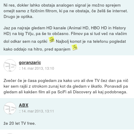
Ni res, dokler lahko obstaja analogen signal je možno sprejem
omejit samo z fizičnim filtrom, ki pa ne obstaja, če želiš še internet.
Drugo je optika.
Jaz pa najraje gledam HD kanale (Animal HD, HBO HD in History
HD) na big TVju, pa še to občasno. Filmov pa si tud več na vlačim
dol odkar sem na optiki
Najbolj komot je na telefonu pogledat
kako oddajo na hitro, pred spanjem
goranzaric
::
14. mar 2013, 13:10
Zvečer če je časa pogledam za kako uro ali dve TV čez dan pa nič
ker sem rajši z otrokom zunaj kot da gledam v škatlo. Ponavadi pa
gledam ali kakšen film ali pa SciFi ali Discovery ali kaj podobnega.
ABX
::
14. mar 2013, 13:11
že 20 let TV free.