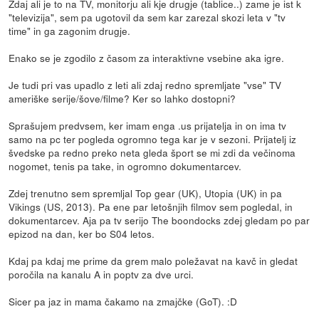
Zdaj ali je to na TV, monitorju ali kje drugje (tablice..) zame je ist k
"televizija", sem pa ugotovil da sem kar zarezal skozi leta v "tv
time" in ga zagonim drugje.
Enako se je zgodilo z časom za interaktivne vsebine aka igre.
Je tudi pri vas upadlo z leti ali zdaj redno spremljate "vse" TV
ameriške serije/šove/filme? Ker so lahko dostopni?
Sprašujem predvsem, ker imam enga .us prijatelja in on ima tv
samo na pc ter pogleda ogromno tega kar je v sezoni. Prijatelj iz
švedske pa redno preko neta gleda šport se mi zdi da večinoma
nogomet, tenis pa take, in ogromno dokumentarcev.
Zdej trenutno sem spremljal Top gear (UK), Utopia (UK) in pa
Vikings (US, 2013). Pa ene par letošnjih filmov sem pogledal, in
dokumentarcev. Aja pa tv serijo The boondocks zdej gledam po par
epizod na dan, ker bo S04 letos.
Kdaj pa kdaj me prime da grem malo poležavat na kavč in gledat
poročila na kanalu A in poptv za dve urci.
Sicer pa jaz in mama čakamo na zmajčke (GoT). :D