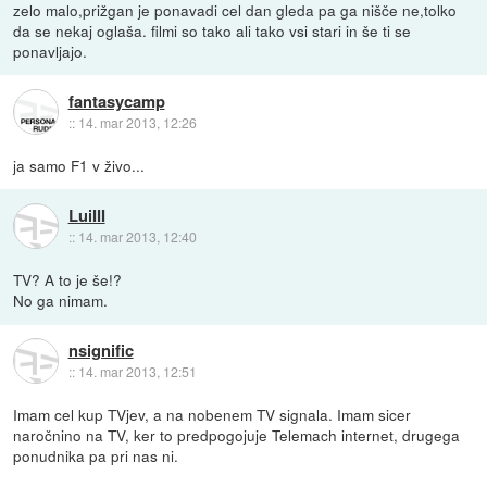
zelo malo,prižgan je ponavadi cel dan gleda pa ga nišče ne,tolko
da se nekaj oglaša. filmi so tako ali tako vsi stari in še ti se
ponavljajo.
fantasycamp
::
14. mar 2013, 12:26
ja samo F1 v živo...
LuiIII
::
14. mar 2013, 12:40
TV? A to je še!?
No ga nimam.
nsignific
::
14. mar 2013, 12:51
Imam cel kup TVjev, a na nobenem TV signala. Imam sicer
naročnino na TV, ker to predpogojuje Telemach internet, drugega
ponudnika pa pri nas ni.