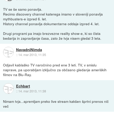
TV se še samo ponavlja.
Recimo discovery channel katerega imamo v sloveniji ponavlja
mythbusters-e izpred 6. let.
History channel ponavlja dokumentarne oddaje izpred 4. let.
Drugi programi pa imajo brezvezne reality show-e, ki so čista
bedarija in zapravljanje časa, zato že tvja nisem gledal 3 leta.
NavadniNimda
::
14. mar 2013, 11:35
Odjavil kablaško TV naročnino pred ene 3 leti. TV, v smislu
naprave, pa uporabljam izključno za občasno gledanje ameriških
filmov na Blu-Ray.
Echbart
::
14. mar 2013, 11:38
Nimam tvja...spremljam preko live stream kakšen šprtni prenos nič
več