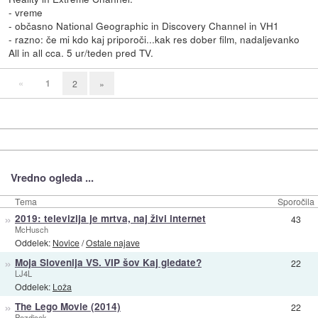
- vreme
- občasno National Geographic in Discovery Channel in VH1
- razno: če mi kdo kaj priporoči...kak res dober film, nadaljevanko
All in all cca. 5 ur/teden pred TV.
«
1
2
»
Vredno ogleda ...
Tema
Sporočila
»
2019: televizija je mrtva, naj živi internet
43
McHusch
Oddelek:
Novice
/
Ostale najave
»
Moja Slovenija VS. VIP šov Kaj gledate?
22
LJ4L
Oddelek:
Loža
»
The Lego Movie (2014)
22
Pezdicek