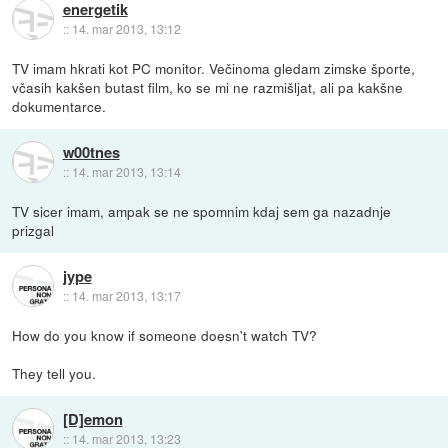
energetik
::
14. mar 2013, 13:12
TV imam hkrati kot PC monitor. Večinoma gledam zimske športe,
včasih kakšen butast film, ko se mi ne razmišljat, ali pa kakšne
dokumentarce.
w00tnes
::
14. mar 2013, 13:14
TV sicer imam, ampak se ne spomnim kdaj sem ga nazadnje
prizgal
jype
::
14. mar 2013, 13:17
How do you know if someone doesn't watch TV?
They tell you.
[D]emon
::
14. mar 2013, 13:23