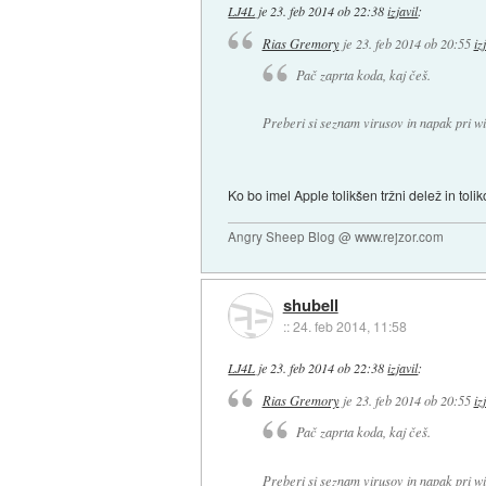
LJ4L
je
23. feb 2014 ob 22:38
izjavil
:
Rias Gremory
je
23. feb 2014 ob 20:55
iz
Pač zaprta koda, kaj češ.
Preberi si seznam virusov in napak pri wi
Ko bo imel Apple tolikšen tržni delež in to
Angry Sheep Blog @ www.rejzor.com
shubell
::
24. feb 2014, 11:58
LJ4L
je
23. feb 2014 ob 22:38
izjavil
:
Rias Gremory
je
23. feb 2014 ob 20:55
iz
Pač zaprta koda, kaj češ.
Preberi si seznam virusov in napak pri wi