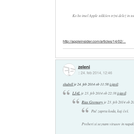
Ko bo imel Apple tolikšen tržni delež in t
http://appleinsider.com/articles/14/02/...
zeleni
::
24. feb 2014, 12:46
shubell
je
24. feb 2014 ob 11:58
izjavil
:
LJ4L
je
23. feb 2014 ob 22:38
izjavil
:
Rias Gremory
je
23. feb 2014 ob 2
Pač zaprta koda, kaj češ.
Preberi si seznam virusov in napak