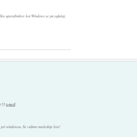
oliko uporabnikov kot Windows se pa oglašaj.
0:55
izjavil
:
 pri windowsu. Se vidimo naslednje leto!