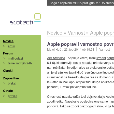
BMW v vozilih začel predvajati reklame
::
dane
Novice
»
Varnost
»
Apple popr
Novice
Apple popravil varnostno pov
arhiv
Matej Huš
::
23. feb 2014
ob 19:58
Varnost
Forum
Ars Technica
- Apple je včeraj izdal
izredni popr
mali oglasi
6.1.6), ki odpravlja
resno napako
pri rokovanju s
teme zadnjih 24h
namreč Safari in odjemalec za elektronsko pošto 
Članki
ali je strežnikov javni ključ resnično pravilno p
strani verjel na besedo, da gre res za domeno, za k
Zaposlitve
le Safari in Mail.app, ampak tudi druge aplikacij
brskaj
prizadet, Firefox pa verjetno tudi ne.
Ostalo
pravila
O resnosti napake priča tudi dejstvo
, da je Apple
zgodi redko. Napaka je posledica ene same nap
ponoviti. Tako se zgodi brezpogojni skok, ki ga t