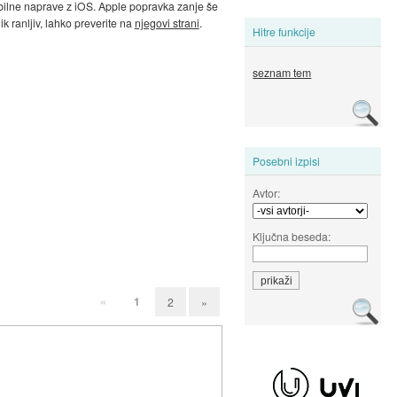
mobilne naprave z iOS. Apple popravka zanje še
nik ranljiv, lahko preverite na
njegovi strani
.
Hitre funkcije
seznam tem
Posebni izpisi
Avtor:
Ključna beseda:
«
1
2
»