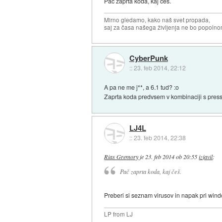
Pač zaprta koda, kaj češ.
Mirno gledamo, kako naš svet propada,
saj za časa našega življenja ne bo popoln
CyberPunk
::
23. feb 2014, 22:12
A pa ne me j**, a 6.1 tud? :o
Zaprta koda predvsem v kombinaciji s pressi
LJ4L
::
23. feb 2014, 22:38
Rias Gremory
je
23. feb 2014 ob 20:55
izjavil
:
Pač zaprta koda, kaj češ.
Preberi si seznam virusov in napak pri wind
LP from LJ