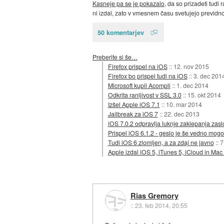
Kasneje pa se je pokazalo
, da so prizadeti tud
ni izdal, zato v vmesnem času svetujejo previd
50 komentarjev
Preberite si še…
Firefox prispel na iOS
::
12. nov 2015
Firefox bo prispel tudi na iOS
::
3. dec 201
Microsoft kupil Acompli
::
1. dec 2014
Odkrita ranljivost v SSL 3.0
::
15. okt 2014
Izšel Apple iOS 7.1
::
10. mar 2014
Jailbreak za iOS 7
::
22. dec 2013
iOS 7.0.2 odpravlja luknje zaklepanja zas
Prispel iOS 6.1.2 - geslo je še vedno mogo
Tudi iOS 6 zlomljen, a za zdaj ne javno
::
7
Apple izdal iOS 5, iTunes 5, iCloud in Mac
Rias Gremory
::
23. feb 2014, 20:55