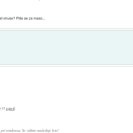
sat viruse? Piše se za maso...
0:55
izjavil
:
 pri windowsu. Se vidimo naslednje leto!