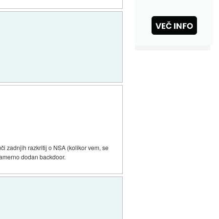
i zadnjih razkritij o NSA (kolikor vem, se
a namerno dodan backdoor.