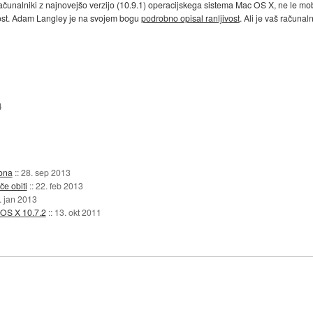
i računalniki z najnovejšo verzijo (10.9.1) operacijskega sistema Mac OS X, ne le 
nost. Adam Langley je na svojem bogu
podrobno opisal ranljivost
. Ali je vaš računal
4
lona
::
28. sep 2013
če obiti
::
22. feb 2013
. jan 2013
 OS X 10.7.2
::
13. okt 2011