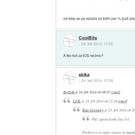
od kdaj se pa splača za tistih par % ljudi pi
CoolBits
::
24. feb 2014, 12:05
A tko kot za IOS recimo?
skika
::
24. feb 2014, 12:08
RejZoR
je
24. feb 2014 ob 08:07
izjavil
:
LJ4L
je
23. feb 2014 ob 22:38
izjavil
:
Rias Gremory
je
23. feb 2014 ob 2
Pač zaprta koda, kaj češ.
Preberi si seznam virusov in napak