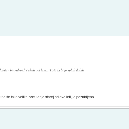
tev bi androidi čakali pol leta... Tisti, ki bi jo sploh dobili.
kna še tako velika..vse kar je starej od dve leti, je pozabljeno