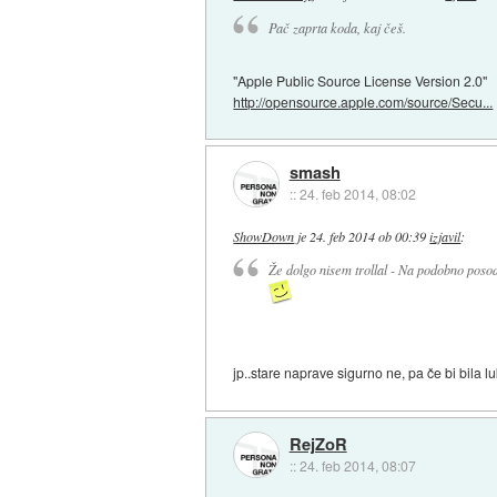
Pač zaprta koda, kaj češ.
"Apple Public Source License Version 2.0"
http://opensource.apple.com/source/Secu...
smash
::
24. feb 2014, 08:02
ShowDown
je
24. feb 2014 ob 00:39
izjavil
:
Že dolgo nisem trollal - Na podobno posodobi
jp..stare naprave sigurno ne, pa če bi bila lu
RejZoR
::
24. feb 2014, 08:07