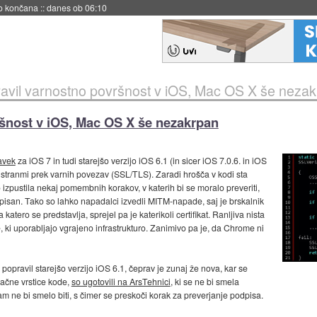
s ob 06:09
avil varnostno površnost v iOS, Mac OS X še neza
ršnost v iOS, Mac OS X še nezakrpan
avek
za iOS 7 in tudi starejšo verzijo iOS 6.1 (in sicer iOS 7.0.6. in iOS
 stranmi prek varnih povezav (SSL/TLS). Zaradi hrošča v kodi sta
izpustila nekaj pomembnih korakov, v katerih bi se moralo preveriti,
odpisan. Tako so lahko napadalci izvedli MITM-napade, saj je brskalnik
atero se predstavlja, sprejel pa je katerikoli certifikat. Ranljiva nista
e, ki uporabljajo vgrajeno infrastrukturo. Zanimivo pa je, da Chrome ni
 popravil starejšo verzijo iOS 6.1, čeprav je zunaj že nova, kar se
ačne vrstice kode,
so ugotovili na ArsTehnici
, ki se ne bi smela
am ne bi smelo biti, s čimer se preskoči korak za preverjanje podpisa.