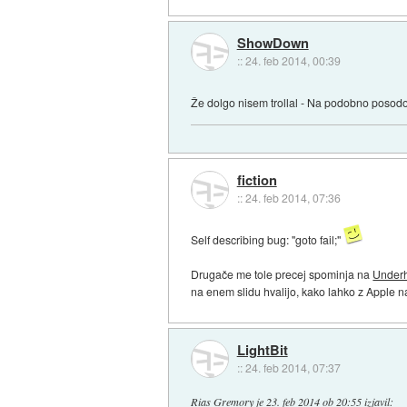
ShowDown
::
24. feb 2014, 00:39
Že dolgo nisem trollal - Na podobno posodobite
fiction
::
24. feb 2014, 07:36
Self describing bug: "goto fail;"
Drugače me tole precej spominja na
Under
na enem slidu hvalijo, kako lahko z Apple n
LightBit
::
24. feb 2014, 07:37
Rias Gremory
je
23. feb 2014 ob 20:55
izjavil
: