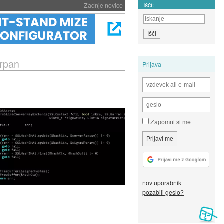
Išči:
Zadnje novice
krpan
Prijava
Zapomni si me
nov uporabnik
pozabili geslo?