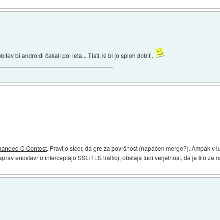
v bi androidi čakali pol leta... Tisti, ki bi jo sploh dobili.
handed C Contest
. Pravijo sicer, da gre za površnost (napačen merge?). Ampak v luč
aprav enostavno interceptajo SSL/TLS traffic), obstaja tudi verjetnost, da je šlo z