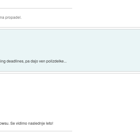
oma propadel.
ng deadlines, pa dajo ven polizdelke...
owsu. Se vidimo naslednje leto!