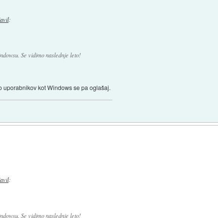
javil
:
ndowsu. Se vidimo naslednje leto!
liko uporabnikov kot Windows se pa oglašaj.
javil
:
ndowsu. Se vidimo naslednje leto!