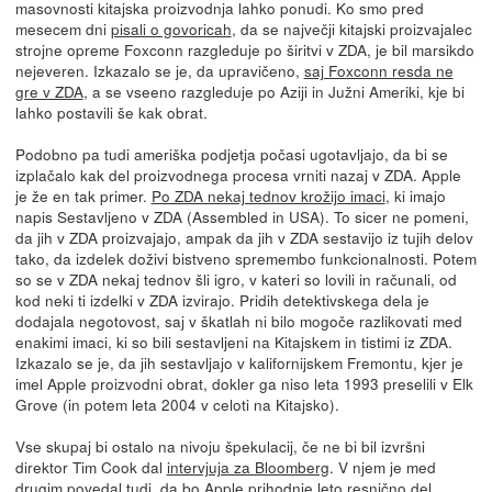
masovnosti kitajska proizvodnja lahko ponudi. Ko smo pred
mesecem dni
pisali o govoricah
, da se največji kitajski proizvajalec
strojne opreme Foxconn razgleduje po širitvi v ZDA, je bil marsikdo
nejeveren. Izkazalo se je, da upravičeno,
saj Foxconn resda ne
gre v ZDA
, a se vseeno razgleduje po Aziji in Južni Ameriki, kje bi
lahko postavili še kak obrat.
Podobno pa tudi ameriška podjetja počasi ugotavljajo, da bi se
izplačalo kak del proizvodnega procesa vrniti nazaj v ZDA. Apple
je že en tak primer.
Po ZDA nekaj tednov krožijo imaci
, ki imajo
napis Sestavljeno v ZDA (Assembled in USA). To sicer ne pomeni,
da jih v ZDA proizvajajo, ampak da jih v ZDA sestavijo iz tujih delov
tako, da izdelek doživi bistveno spremembo funkcionalnosti. Potem
so se v ZDA nekaj tednov šli igro, v kateri so lovili in računali, od
kod neki ti izdelki v ZDA izvirajo. Pridih detektivskega dela je
dodajala negotovost, saj v škatlah ni bilo mogoče razlikovati med
enakimi imaci, ki so bili sestavljeni na Kitajskem in tistimi iz ZDA.
Izkazalo se je, da jih sestavljajo v kalifornijskem Fremontu, kjer je
imel Apple proizvodni obrat, dokler ga niso leta 1993 preselili v Elk
Grove (in potem leta 2004 v celoti na Kitajsko).
Vse skupaj bi ostalo na nivoju špekulacij, če ne bi bil izvršni
direktor Tim Cook dal
intervjuja za Bloomberg
. V njem je med
drugim povedal tudi, da bo Apple prihodnje leto resnično del