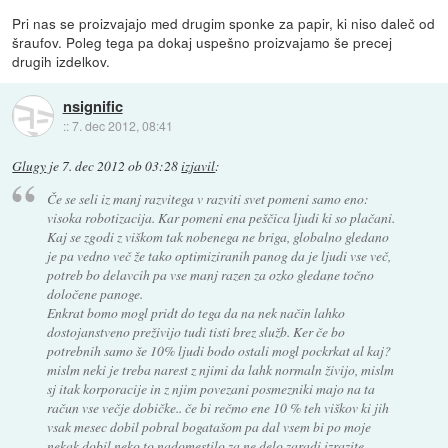
Pri nas se proizvajajo med drugim sponke za papir, ki niso daleč od
šraufov. Poleg tega pa dokaj uspešno proizvajamo še precej
drugih izdelkov.
nsignific
::
7. dec 2012, 08:41
Glugy
je
7. dec 2012 ob 03:28
izjavil
:
Če se seli iz manj razvitega v razviti svet pomeni samo eno:
visoka robotizacija. Kar pomeni ena peščica ljudi ki so plačani.
Kaj se zgodi z viškom tak nobenega ne briga, globalno gledano
je pa vedno več že tako optimiziranih panog da je ljudi vse več,
potreb bo delavcih pa vse manj razen za ozko gledane točno
določene panoge.
Enkrat bomo mogl pridt do tega da na nek način lahko
dostojanstveno preživijo tudi tisti brez služb. Ker če bo
potrebnih samo še 10% ljudi bodo ostali mogl pockrkat al kaj?
mislm neki je treba narest z njimi da lahk normaln živijo, mislm
sj itak korporacije in z njim povezani posmezniki majo na ta
račun vse večje dobičke.. če bi rečmo ene 10 % teh viškov ki jih
vsak mesec dobil pobral bogatašom pa dal vsem bi po moje
nekak dobil neko to nadomestilo za ne delo zaradi izrazite