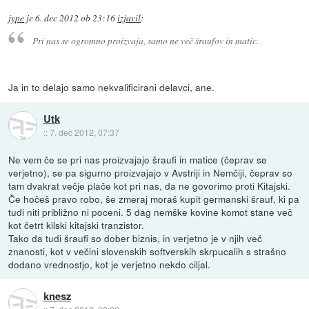
jype
je
6. dec 2012 ob 23:16
izjavil
:
Pri nas se ogromno proizvaja, samo ne več šraufov in matic.
Ja in to delajo samo nekvalificirani delavci, ane.
Utk
::
7. dec 2012, 07:37
Ne vem če se pri nas proizvajajo šraufi in matice (čeprav se
verjetno), se pa sigurno proizvajajo v Avstriji in Nemčiji, čeprav so
tam dvakrat večje plače kot pri nas, da ne govorimo proti Kitajski.
Če hočeš pravo robo, še zmeraj moraš kupit germanski šrauf, ki pa
tudi niti približno ni poceni. 5 dag nemške kovine komot stane več
kot četrt kilski kitajski tranzistor.
Tako da tudi šraufi so dober biznis, in verjetno je v njih več
znanosti, kot v večini slovenskih softverskih skrpucalih s strašno
dodano vrednostjo, kot je verjetno nekdo ciljal.
knesz