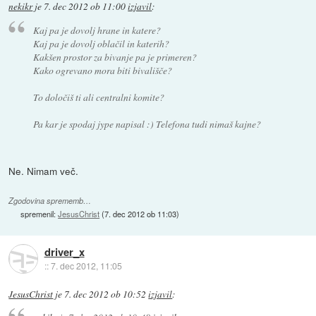
nekikr
je
7. dec 2012 ob 11:00
izjavil
:
Kaj pa je dovolj hrane in katere?
Kaj pa je dovolj oblačil in katerih?
Kakšen prostor za bivanje pa je primeren?
Kako ogrevano mora biti bivališče?
To določiš ti ali centralni komite?
Pa kar je spodaj jype napisal :) Telefona tudi nimaš kajne?
Ne. Nimam več.
Zgodovina sprememb…
spremenil:
JesusChrist
(
7. dec 2012 ob 11:03
)
driver_x
::
7. dec 2012, 11:05
JesusChrist
je
7. dec 2012 ob 10:52
izjavil
: