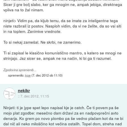
Sicer ji gre bolj slabo, ker ga mnogim ne, ampak jebiga, direktnega
vpliva na to žal nimam.
ninjeti> Vidim pa, da kljub temu, da se imate za inteligentne tega
niste razbrali iz postov. Nasploh vidim, da vi ne želite, da so vsi siti
in na toplem. Zanimive vrednote.
To si nekaj zamešal. Ne skrbi, ne zamerimo.
Ti si zapisal le klasično komunistično mantro, s katero se mnogi ne
strinjajo. Jaz sicer se, ampak ne na način, ki bi ga ti razumel.
Zgodovina sprememb…
spremenilo:
jype
(
7. dec 2012 ob 11:10
)
nekikr
::
7. dec 2012, 11:15
Ninjeti: ti je jype spet lepo napisal kje je catch. Če ti povem pa še
mojo plat zgodbe: mesečno dam državi za en nadpovprečni avto
denarja. Ko grem po novo plombo pa še vedno plačam kot da ne bi
dal nič ali neko miloščino kot večina ostalih. Topel dom, streha nad