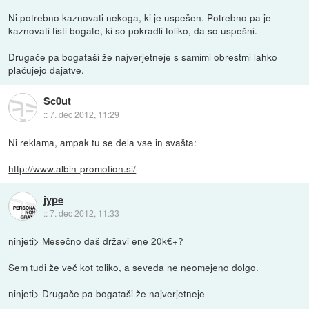
Ni potrebno kaznovati nekoga, ki je uspešen. Potrebno pa je
kaznovati tisti bogate, ki so pokradli toliko, da so uspešni.
Drugače pa bogataši že najverjetneje s samimi obrestmi lahko
plačujejo dajatve.
Sc0ut
::
7. dec 2012, 11:29
Ni reklama, ampak tu se dela vse in svašta:
http://www.albin-promotion.si/
jype
::
7. dec 2012, 11:33
ninjeti> Mesečno daš državi ene 20k€+?
Sem tudi že več kot toliko, a seveda ne neomejeno dolgo.
ninjeti> Drugače pa bogataši že najverjetneje