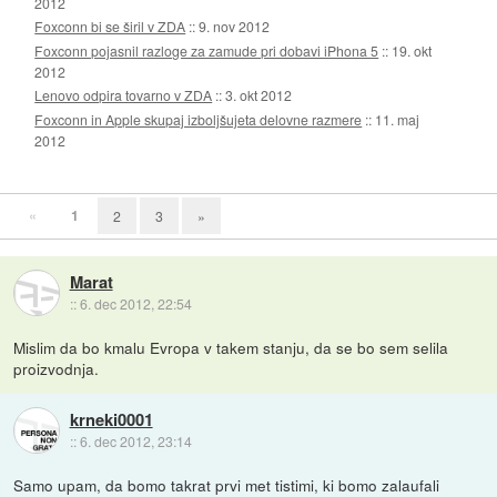
2012
Foxconn bi se širil v ZDA
::
9. nov 2012
Foxconn pojasnil razloge za zamude pri dobavi iPhona 5
::
19. okt
2012
Lenovo odpira tovarno v ZDA
::
3. okt 2012
Foxconn in Apple skupaj izboljšujeta delovne razmere
::
11. maj
2012
«
1
2
3
»
Marat
::
6. dec 2012, 22:54
Mislim da bo kmalu Evropa v takem stanju, da se bo sem selila
proizvodnja.
krneki0001
::
6. dec 2012, 23:14
Samo upam, da bomo takrat prvi met tistimi, ki bomo zalaufali