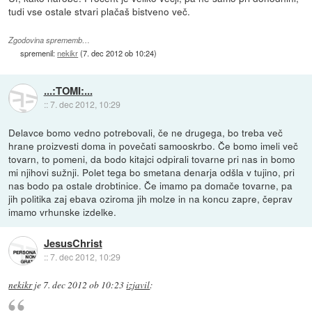
tudi vse ostale stvari plačaš bistveno več.
Zgodovina sprememb…
spremenil:
nekikr
(
7. dec 2012 ob 10:24
)
...:TOMI:...
::
7. dec 2012, 10:29
Delavce bomo vedno potrebovali, če ne drugega, bo treba več
hrane proizvesti doma in povečati samooskrbo. Če bomo imeli več
tovarn, to pomeni, da bodo kitajci odpirali tovarne pri nas in bomo
mi njihovi sužnji. Polet tega bo smetana denarja odšla v tujino, pri
nas bodo pa ostale drobtinice. Če imamo pa domače tovarne, pa
jih politika zaj ebava oziroma jih molze in na koncu zapre, čeprav
imamo vrhunske izdelke.
JesusChrist
::
7. dec 2012, 10:29
nekikr
je
7. dec 2012 ob 10:23
izjavil
: