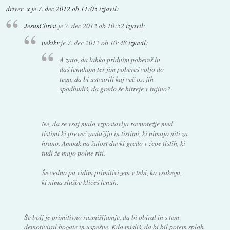
driver_x
je
7. dec 2012 ob 11:05
izjavil
:
JesusChrist
je
7. dec 2012 ob 10:52
izjavil
:
nekikr
je
7. dec 2012 ob 10:48
izjavil
:
A zato, da lahko pridnim pobereš in
daš lenuhom ter jim pobereš voljo do
tega, da bi ustvarili kaj več oz. jih
spodbudiš, da gredo še hitreje v tujino?
Ne, da se vsaj malo vzpostavlja ravnotežje med
tistimi ki preveč zaslužijo in tistimi, ki nimajo niti za
hrano. Ampak na žalost davki gredo v žepe tistih, ki
tudi že majo polne riti.
Še vedno pa vidim primitivizem v tebi, ko vsakega,
ki nima službe kličeš lenuh.
Še bolj je primitivno razmišljamje, da bi obiral in s tem
demotiviral bogate in uspešne. Kdo misliš, da bi bil potem sploh