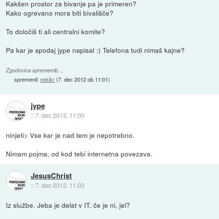
Kakšen prostor za bivanje pa je primeren?
Kako ogrevano mora biti bivališče?
To določiš ti ali centralni komite?
Pa kar je spodaj jype napisal :) Telefona tudi nimaš kajne?
Zgodovina sprememb…
spremenil:
nekikr
(
7. dec 2012 ob 11:01
)
jype
::
7. dec 2012, 11:00
ninjeti> Vse kar je nad tem je nepotrebno.
Nimam pojma, od kod tebi internetna povezava.
JesusChrist
::
7. dec 2012, 11:03
Iz službe. Jeba je delat v IT, če je ni, jel?