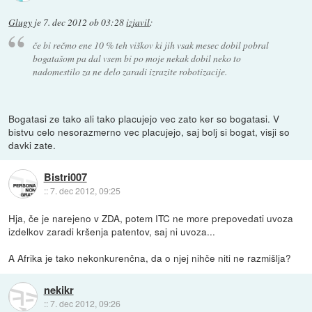
Glugy
je
7. dec 2012 ob 03:28
izjavil
:
če bi rečmo ene 10 % teh viškov ki jih vsak mesec dobil pobral
bogatašom pa dal vsem bi po moje nekak dobil neko to
nadomestilo za ne delo zaradi izrazite robotizacije.
Bogatasi ze tako ali tako placujejo vec zato ker so bogatasi. V
bistvu celo nesorazmerno vec placujejo, saj bolj si bogat, visji so
davki zate.
Bistri007
::
7. dec 2012, 09:25
Hja, če je narejeno v ZDA, potem ITC ne more prepovedati uvoza
izdelkov zaradi kršenja patentov, saj ni uvoza...
A Afrika je tako nekonkurenčna, da o njej nihče niti ne razmišlja?
nekikr
::
7. dec 2012, 09:26