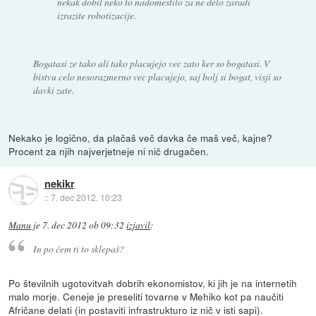
nekak dobil neko to nadomestilo za ne delo zaradi
izrazite robotizacije.
Bogatasi ze tako ali tako placujejo vec zato ker so bogatasi. V
bistvu celo nesorazmerno vec placujejo, saj bolj si bogat, visji so
davki zate.
Nekako je logično, da plačaš več davka če maš več, kajne?
Procent za njih najverjetneje ni nič drugačen.
nekikr
::
7. dec 2012, 10:23
Manu
je
7. dec 2012 ob 09:32
izjavil
:
In po čem ti to sklepaš?
Po številnih ugotovitvah dobrih ekonomistov, ki jih je na internetih
malo morje. Ceneje je preseliti tovarne v Mehiko kot pa naučiti
Afričane delati (in postaviti infrastrukturo iz nič v isti sapi).