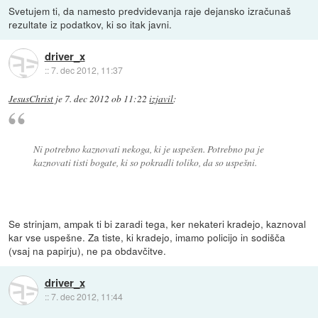
Svetujem ti, da namesto predvidevanja raje dejansko izračunaš
rezultate iz podatkov, ki so itak javni.
driver_x
::
7. dec 2012, 11:37
JesusChrist
je
7. dec 2012 ob 11:22
izjavil
:
Ni potrebno kaznovati nekoga, ki je uspešen. Potrebno pa je
kaznovati tisti bogate, ki so pokradli toliko, da so uspešni.
Se strinjam, ampak ti bi zaradi tega, ker nekateri kradejo, kaznoval
kar vse uspešne. Za tiste, ki kradejo, imamo policijo in sodišča
(vsaj na papirju), ne pa obdavčitve.
driver_x
::
7. dec 2012, 11:44