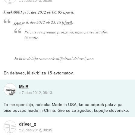
::
7. dec 2012, 08:00
krneki0001
je
7. dec 2012 ob 06:05
izjavil
:
jype
je
6. dec 2012 ob 23:16
izjavil
:
Pri nas se ogromno proizvaja, samo ne več šraufov
in matic.
Ja in to delajo samo nekvalificirani delavci, ane.
En delavec, ki skrbi za 15 avtomatov.
Mr.B
::
7. dec 2012, 08:13
To me spominja, nalepka Made in USA, ko pa odpreš pokrv, pa
piše povsod made in China. Gre se za zgodbo, kupujte slovensko.
driver_x
::
7. dec 2012, 08:35