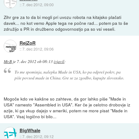
::
7. dec 2012, 09:00
Zihr gre za to da bi mogli pri uvozu robota na kitajsko plačati
davek... no kot vemo Apple tega ne počne rad... potem pa to še
združijo s PR in družbeno odgovornostjo pa so vsi veseli.
RejZoR
::
7. dec 2012, 09:06
Mr.B
je
7. dec 2012 ob 08:13
izjavil
:
To me spominja, nalepka Made in USA, ko pa odpreš pokrv, pa
piše povsod made in China. Gre se za zgodbo, kupujte slovensko.
Mogoče kdo ve kakšne so zahteve, da gor lahko piše "Made in
USA" namesto "Assembled in USA". Ker če je celotno drobovje iz
azije, ki ga vkup dajejo v ameriki, potem ne more pisat "Made in
USA". Vsaj logično bi bilo...
BigWhale
::
7. dec 2012, 09:12