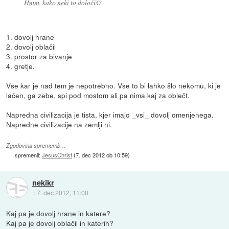
Hmm, kako neki to določiš?
1. dovolj hrane
2. dovolj oblačil
3. prostor za bivanje
4. gretje.
Vse kar je nad tem je nepotrebno. Vse to bi lahko šlo nekomu, ki je
lačen, ga zebe, spi pod mostom ali pa nima kaj za oblečt.
Napredna civilizacija je tista, kjer imajo _vsi_ dovolj omenjenega.
Napredne civilizacije na zemlji ni.
Zgodovina sprememb…
spremenil:
JesusChrist
(
7. dec 2012 ob 10:59
)
nekikr
::
7. dec 2012, 11:00
Kaj pa je dovolj hrane in katere?
Kaj pa je dovolj oblačil in katerih?