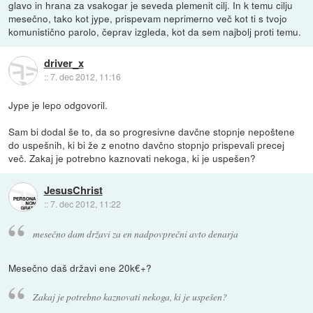
glavo in hrana za vsakogar je seveda plemenit cilj. In k temu cilju
mesečno, tako kot jype, prispevam neprimerno več kot ti s tvojo
komunistično parolo, čeprav izgleda, kot da sem najbolj proti temu.
driver_x
::
7. dec 2012, 11:16
Jype je lepo odgovoril.
Sam bi dodal še to, da so progresivne davčne stopnje nepoštene
do uspešnih, ki bi že z enotno davčno stopnjo prispevali precej
več. Zakaj je potrebno kaznovati nekoga, ki je uspešen?
JesusChrist
::
7. dec 2012, 11:22
mesečno dam državi za en nadpovprečni avto denarja
Mesečno daš državi ene 20k€+?
Zakaj je potrebno kaznovati nekoga, ki je uspešen?