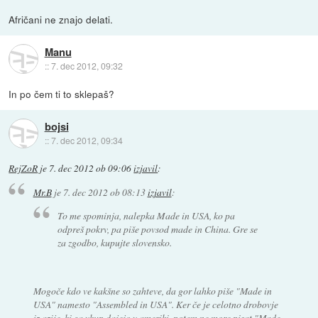
Afričani ne znajo delati.
Manu
::
7. dec 2012, 09:32
In po čem ti to sklepaš?
bojsi
::
7. dec 2012, 09:34
RejZoR
je
7. dec 2012 ob 09:06
izjavil
:
Mr.B
je
7. dec 2012 ob 08:13
izjavil
:
To me spominja, nalepka Made in USA, ko pa
odpreš pokrv, pa piše povsod made in China. Gre se
za zgodbo, kupujte slovensko.
Mogoče kdo ve kakšne so zahteve, da gor lahko piše "Made in
USA" namesto "Assembled in USA". Ker če je celotno drobovje
iz azije, ki ga vkup dajejo v ameriki, potem ne more pisat "Made