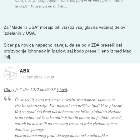
in USA". Vsaj logično bi bilo...
Za "Made in USA" morajo biti vsi (oz vsaj glavna večina) delov
izdelanih v USA.
Sicer pa novica napačno navaja, da se bo v ZDA preselil del
proizvodnje iphoneov in ipadov, saj bodo preselili eno izmed Mac
linij.
ABX
::
7. dec 2012, 09:38
Glugy
je
7. dec 2012 ob 03:28
izjavil
:
Če se seli iz manj razvitega v razviti svet pomeni samo eno:
visoka robotizacija. Kar pomeni ena peščica ljudi ki so plačani.
Kaj se zgodi z viškom tak nobenega ne briga, globalno gledano
je pa vedno več že tako optimiziranih panog da je ljudi vse več,
potreb bo delavcih pa vse manj razen za ozko gledane točno
določene panoge.
Enkrat bomo mogl pridt do tega da na nek način lahko