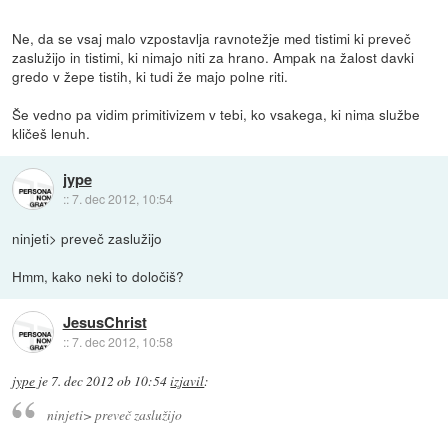
Ne, da se vsaj malo vzpostavlja ravnotežje med tistimi ki preveč
zaslužijo in tistimi, ki nimajo niti za hrano. Ampak na žalost davki
gredo v žepe tistih, ki tudi že majo polne riti.
Še vedno pa vidim primitivizem v tebi, ko vsakega, ki nima službe
kličeš lenuh.
jype
::
7. dec 2012, 10:54
ninjeti> preveč zaslužijo
Hmm, kako neki to določiš?
JesusChrist
::
7. dec 2012, 10:58
jype
je
7. dec 2012 ob 10:54
izjavil
:
ninjeti> preveč zaslužijo