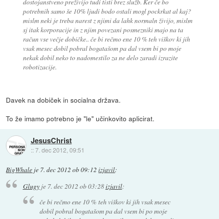
dostojanstveno preživijo tudi tisti brez služb. Ker če bo
potrebnih samo še 10% ljudi bodo ostali mogl pockrkat al kaj?
mislm neki je treba narest z njimi da lahk normaln živijo, mislm
sj itak korporacije in z njim povezani posmezniki majo na ta
račun vse večje dobičke.. če bi rečmo ene 10 % teh viškov ki jih
vsak mesec dobil pobral bogatašom pa dal vsem bi po moje
nekak dobil neko to nadomestilo za ne delo zaradi izrazite
robotizacije.
Davek na dobiček in socialna država.
To že imamo potrebno je "le" učinkovito aplicirat.
JesusChrist
::
7. dec 2012, 09:51
BigWhale
je
7. dec 2012 ob 09:12
izjavil
:
Glugy
je
7. dec 2012 ob 03:28
izjavil
:
če bi rečmo ene 10 % teh viškov ki jih vsak mesec
dobil pobral bogatašom pa dal vsem bi po moje