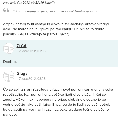
jype
je
6. dec 2012 ob 23:16
izjavil
:
Pri nas se ogromno proizvaja, samo ne več šraufov in matic.
Ampak potem to ni častno in človeka ter socialne države vredno
delo. Ne moreš nekaj tipkati po računalniku in biti za to dobro
plačan?! Saj se vračajo te parole, ne? :)
71GA
::
7. dec 2012, 01:06
Debilno.
Glugy
::
7. dec 2012, 03:28
Če se seli iz manj razvitega v razviti svet pomeni samo eno: visoka
robotizacija. Kar pomeni ena peščica ljudi ki so plačani. Kaj se
zgodi z viškom tak nobenega ne briga, globalno gledano je pa
vedno več že tako optimiziranih panog da je ljudi vse več, potreb
bo delavcih pa vse manj razen za ozko gledane točno določene
panoge.