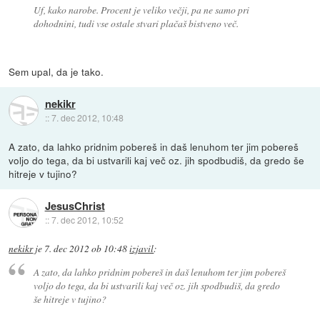
Uf, kako narobe. Procent je veliko večji, pa ne samo pri
dohodnini, tudi vse ostale stvari plačaš bistveno več.
Sem upal, da je tako.
nekikr
::
7. dec 2012, 10:48
A zato, da lahko pridnim pobereš in daš lenuhom ter jim pobereš
voljo do tega, da bi ustvarili kaj več oz. jih spodbudiš, da gredo še
hitreje v tujino?
JesusChrist
::
7. dec 2012, 10:52
nekikr
je
7. dec 2012 ob 10:48
izjavil
:
A zato, da lahko pridnim pobereš in daš lenuhom ter jim pobereš
voljo do tega, da bi ustvarili kaj več oz. jih spodbudiš, da gredo
še hitreje v tujino?