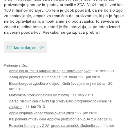
proizvodnje iphonov in ipadov preselil v ZDA. Vložili naj bi več kot
100 milijonov dolarjev. Ob tem je Cook poudaril, da ne bo šlo zgolj
za sestavljanje, ampak za resnično del proizvodnje, ki pa je Apple
ne bo opravljal sam, ampak ameriški podizvajalci. To seveda še
zdaleč ni edina tema, o kateri je šlo intervjuju, je pa eden izmed
največjih poudarkov. Vsekakor se ga izplača prebrati.
111 komentarjev
Preberite si še…
Apple naj bi imel s Kitajsko sklenjen skrivni dogovor
::
12. dec 2021
Zakaj Apple proizvaja iPhone na Kitajskem
::
28. jan 2019
Bloombergova zgodba o kitajskih čipih čedalje manj verjetna
::
20.
okt 2018
Motorolina proizvodna hala od znotraj
::
11. sep 2013
Zaradi visokih cen v Avstraliji proizvajalci programov poklicani na
zagovor
::
11. feb 2013
Apple obljublja konec zaposlovanja otrok
::
27. jan 2013
Kaj pomeni vrnitev dela Applove proizvodnje v ZDA
::
9. dec 2012
Foxconn še ne gre v ZDA, gredo pa ameriški študentje tja
::
11. nov