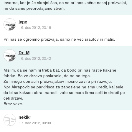
tovarne, ker je že skrajni čas, da se pri nas začne nekaj proizvajat,
ne da samo preprodajamo stvari.
jype
::
6. dec 2012, 23:16
Pri nas se ogromno proizvaja, samo ne več šraufov in matic.
Dr_M
::
6. dec 2012, 23:42
Mislim, da se nam ni treba bat, da bodo pri nas rastle kaksne
fabrke. Bo ze drzava poskrbela, da ne bo tega.
Ze mnogo domacih proizvajalcev mocno zavira pri razvoju.
Npr Akrapovic se parkirisca za zaposlene ne sme uredit, kaj sele,
da bi se kaksen obrat naredil, zato se mora firma selit in drobit po
celi drzavi.
Brez veze.
nekikr
::
7. dec 2012, 00:00