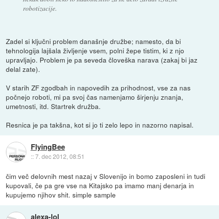
robotizacije.
Zadel si ključni problem današnje družbe; namesto, da bi
tehnologija lajšala življenje vsem, polni žepe tistim, ki z njo
upravljajo. Problem je pa seveda človeška narava (zakaj bi jaz
delal zate).
V starih ZF zgodbah in napovedih za prihodnost, vse za nas
počnejo roboti, mi pa svoj čas namenjamo širjenju znanja,
umetnosti, itd. Startrek družba.
Resnica je pa takšna, kot si jo ti zelo lepo in nazorno napisal.
FlyingBee
::
7. dec 2012, 08:51
čim več delovnih mest nazaj v Slovenijo in bomo zaposleni in tudi
kupovali, če pa gre vse na Kitajsko pa imamo manj denarja in
kupujemo njihov shit. simple sample
alexa-lol