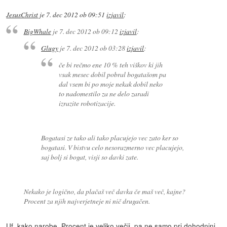
JesusChrist
je
7. dec 2012 ob 09:51
izjavil
:
BigWhale
je
7. dec 2012 ob 09:12
izjavil
:
Glugy
je
7. dec 2012 ob 03:28
izjavil
:
če bi rečmo ene 10 % teh viškov ki jih
vsak mesec dobil pobral bogatašom pa
dal vsem bi po moje nekak dobil neko
to nadomestilo za ne delo zaradi
izrazite robotizacije.
Bogatasi ze tako ali tako placujejo vec zato ker so
bogatasi. V bistvu celo nesorazmerno vec placujejo,
saj bolj si bogat, visji so davki zate.
Nekako je logično, da plačaš več davka če maš več, kajne?
Procent za njih najverjetneje ni nič drugačen.
Uf, kako narobe. Procent je veliko večji, pa ne samo pri dohodnini,