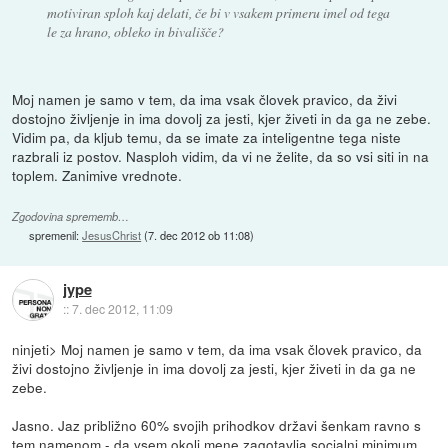
motiviran sploh kaj delati, če bi v vsakem primeru imel od tega
le za hrano, obleko in bivališče?
Moj namen je samo v tem, da ima vsak človek pravico, da živi
dostojno življenje in ima dovolj za jesti, kjer živeti in da ga ne zebe.
Vidim pa, da kljub temu, da se imate za inteligentne tega niste
razbrali iz postov. Nasploh vidim, da vi ne želite, da so vsi siti in na
toplem. Zanimive vrednote.
Zgodovina sprememb…
spremenil:
JesusChrist
(
7. dec 2012 ob 11:08
)
jype
::
7. dec 2012, 11:09
ninjeti> Moj namen je samo v tem, da ima vsak človek pravico, da
živi dostojno življenje in ima dovolj za jesti, kjer živeti in da ga ne
zebe.
Jasno. Jaz približno 60% svojih prihodkov državi šenkam ravno s
tem namenom - da vsem okoli mene zagotavlja socialni minimum.