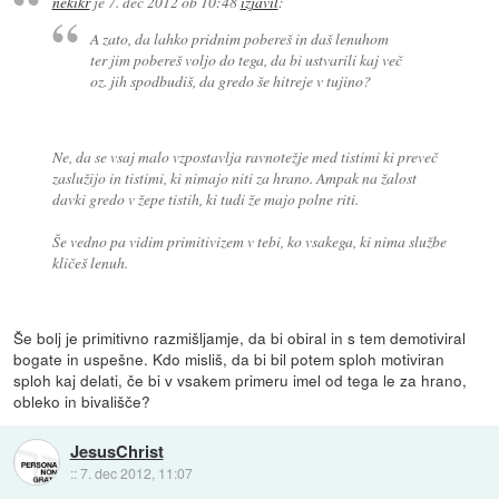
nekikr
je
7. dec 2012 ob 10:48
izjavil
:
A zato, da lahko pridnim pobereš in daš lenuhom
ter jim pobereš voljo do tega, da bi ustvarili kaj več
oz. jih spodbudiš, da gredo še hitreje v tujino?
Ne, da se vsaj malo vzpostavlja ravnotežje med tistimi ki preveč
zaslužijo in tistimi, ki nimajo niti za hrano. Ampak na žalost
davki gredo v žepe tistih, ki tudi že majo polne riti.
Še vedno pa vidim primitivizem v tebi, ko vsakega, ki nima službe
kličeš lenuh.
Še bolj je primitivno razmišljamje, da bi obiral in s tem demotiviral
bogate in uspešne. Kdo misliš, da bi bil potem sploh motiviran
sploh kaj delati, če bi v vsakem primeru imel od tega le za hrano,
obleko in bivališče?
JesusChrist
::
7. dec 2012, 11:07