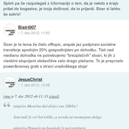
Sploh pa če razpolagaš z informacijo o tem, da je nekdo s krajo
prišel do bogastva, je tvoja dolžnost, da to prijaviš. Sicer si lahko
še sokriv!
Bistri007
::
7. dec 2012, 11:50
Sicer je ta tema že čisto offtopic, ampak jaz podpiram socialne
transferje spodnjim 20% gospodinjstev po dohodku. Tisti nad
mediano dohodka ne potrebujemo "brezplačnih" stvari, ki jih z
visokimi stopnjami obdavčitve zelo drago plačamo. To je preprosto
power&money grab s strani uradniškega sloja!
JesusChrist
::
7. dec 2012, 12:08
jype
je
7. dec 2012 ob 11:33
izjavil
:
ninjeti> Mesečno daš državi ene 20k€+?
Sem tudi že več kot toliko, a seveda ne neomejeno dolgo.
ninjeti> Drugače pa bogataši že najverjetneje