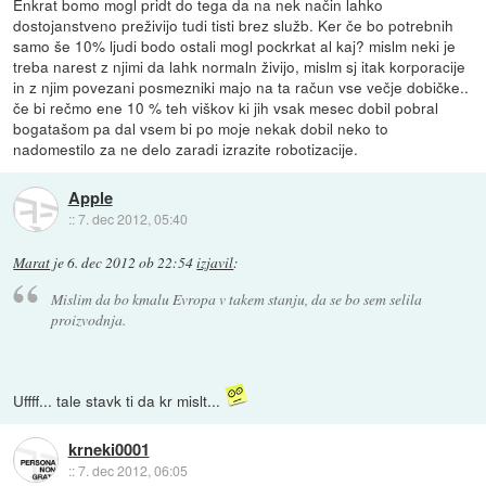
Enkrat bomo mogl pridt do tega da na nek način lahko
dostojanstveno preživijo tudi tisti brez služb. Ker če bo potrebnih
samo še 10% ljudi bodo ostali mogl pockrkat al kaj? mislm neki je
treba narest z njimi da lahk normaln živijo, mislm sj itak korporacije
in z njim povezani posmezniki majo na ta račun vse večje dobičke..
če bi rečmo ene 10 % teh viškov ki jih vsak mesec dobil pobral
bogatašom pa dal vsem bi po moje nekak dobil neko to
nadomestilo za ne delo zaradi izrazite robotizacije.
Apple
::
7. dec 2012, 05:40
Marat
je
6. dec 2012 ob 22:54
izjavil
:
Mislim da bo kmalu Evropa v takem stanju, da se bo sem selila
proizvodnja.
Uffff... tale stavk ti da kr mislt...
krneki0001
::
7. dec 2012, 06:05