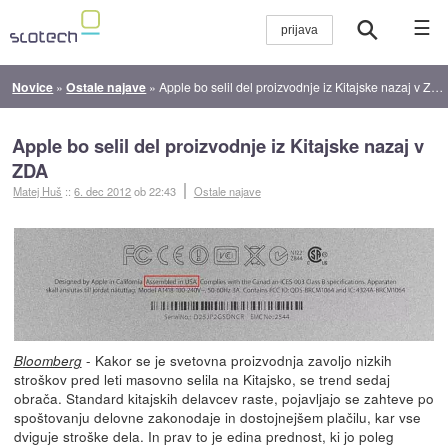
☰
Novice
»
Ostale najave
»
Apple bo selil del proizvodnje iz Kitajske nazaj v ZDA
Apple bo selil del proizvodnje iz Kitajske nazaj v
ZDA
Matej Huš
::
6. dec 2012
ob 22:43
Ostale najave
- Kakor se je svetovna proizvodnja zavoljo nizkih
Bloomberg
stroškov pred leti masovno selila na Kitajsko, se trend sedaj
obrača. Standard kitajskih delavcev raste, pojavljajo se zahteve po
spoštovanju delovne zakonodaje in dostojnejšem plačilu, kar vse
dviguje stroške dela. In prav to je edina prednost, ki jo poleg