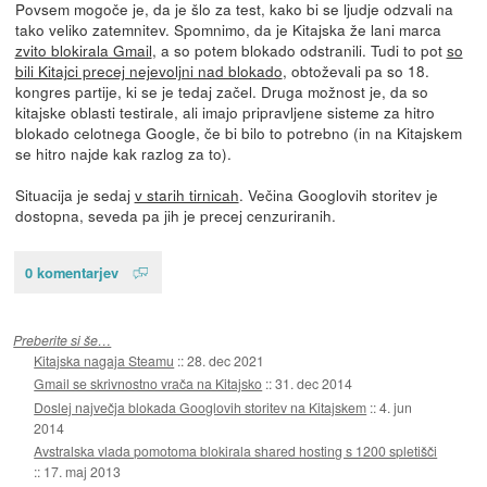
Povsem mogoče je, da je šlo za test, kako bi se ljudje odzvali na
tako veliko zatemnitev. Spomnimo, da je Kitajska že lani marca
zvito blokirala Gmail
, a so potem blokado odstranili. Tudi to pot
so
bili Kitajci precej nejevoljni nad blokado
, obtoževali pa so 18.
kongres partije, ki se je tedaj začel. Druga možnost je, da so
kitajske oblasti testirale, ali imajo pripravljene sisteme za hitro
blokado celotnega Google, če bi bilo to potrebno (in na Kitajskem
se hitro najde kak razlog za to).
Situacija je sedaj
v starih tirnicah
. Večina Googlovih storitev je
dostopna, seveda pa jih je precej cenzuriranih.
0 komentarjev
Preberite si še…
Kitajska nagaja Steamu
::
28. dec 2021
Gmail se skrivnostno vrača na Kitajsko
::
31. dec 2014
Doslej največja blokada Googlovih storitev na Kitajskem
::
4. jun
2014
Avstralska vlada pomotoma blokirala shared hosting s 1200 spletišči
::
17. maj 2013