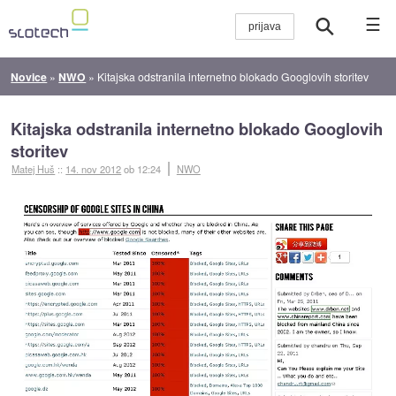
☰
Novice
»
NWO
»
Kitajska odstranila internetno blokado Googlovih storitev
Kitajska odstranila internetno blokado Googlovih
storitev
Matej Huš
::
14. nov 2012
ob 12:24
NWO