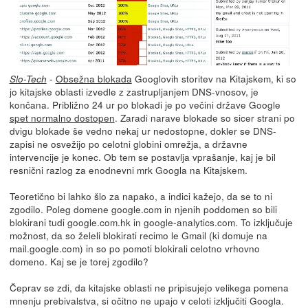
-
Obsežna blokada
Googlovih storitev na Kitajskem, ki so
Slo-Tech
jo kitajske oblasti izvedle z zastrupljanjem DNS-vnosov, je
končana. Približno 24 ur po blokadi je po večini države Google
spet normalno dostopen
. Zaradi narave blokade so sicer strani po
dvigu blokade še vedno nekaj ur nedostopne, dokler se DNS-
zapisi ne osvežijo po celotni globini omrežja, a državne
intervencije je konec. Ob tem se postavlja vprašanje, kaj je bil
resnični razlog za enodnevni mrk Googla na Kitajskem.
Teoretično bi lahko šlo za napako, a indici kažejo, da se to ni
zgodilo. Poleg domene google.com in njenih poddomen so bili
blokirani tudi google.com.hk in google-analytics.com. To izključuje
možnost, da so želeli blokirati recimo le Gmail (ki domuje na
mail.google.com) in so po pomoti blokirali celotno vrhovno
domeno. Kaj se je torej zgodilo?
Čeprav se zdi, da kitajske oblasti ne pripisujejo velikega pomena
mnenju prebivalstva, si očitno ne upajo v celoti izključiti Googla.