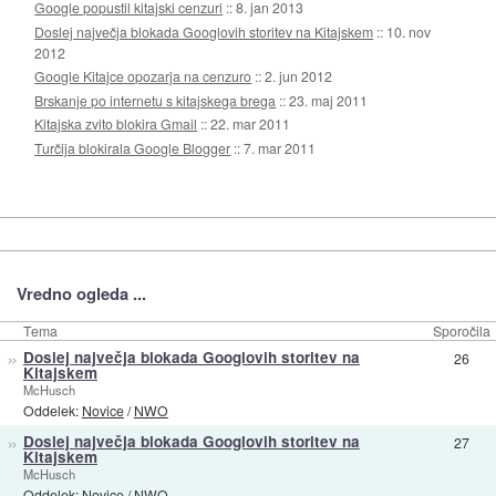
Google popustil kitajski cenzuri
::
8. jan 2013
Doslej največja blokada Googlovih storitev na Kitajskem
::
10. nov
2012
Google Kitajce opozarja na cenzuro
::
2. jun 2012
Brskanje po internetu s kitajskega brega
::
23. maj 2011
Kitajska zvito blokira Gmail
::
22. mar 2011
Turčija blokirala Google Blogger
::
7. mar 2011
Vredno ogleda ...
Tema
Sporočila
»
Doslej največja blokada Googlovih storitev na
26
Kitajskem
McHusch
Oddelek:
Novice
/
NWO
»
Doslej največja blokada Googlovih storitev na
27
Kitajskem
McHusch
Oddelek:
Novice
/
NWO