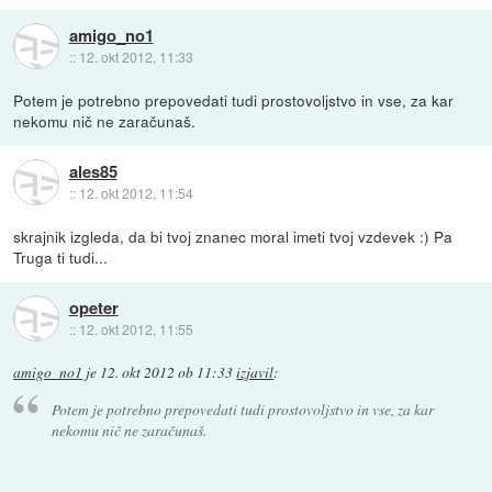
amigo_no1
::
12. okt 2012, 11:33
Potem je potrebno prepovedati tudi prostovoljstvo in vse, za kar
nekomu nič ne zaračunaš.
ales85
::
12. okt 2012, 11:54
skrajnik izgleda, da bi tvoj znanec moral imeti tvoj vzdevek :) Pa
Truga ti tudi...
opeter
::
12. okt 2012, 11:55
amigo_no1
je
12. okt 2012 ob 11:33
izjavil
:
Potem je potrebno prepovedati tudi prostovoljstvo in vse, za kar
nekomu nič ne zaračunaš.