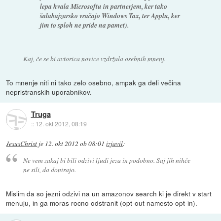
lepa hvala Microsoftu in partnerjem, ker tako
šalabajzarsko vračajo Windows Tax, ter Applu, ker
jim to sploh ne pride na pamet).
Kaj, če se bi avtorica novice vzdržala osebnih mnenj.
To mnenje niti ni tako zelo osebno, ampak ga deli večina
nepristranskih uporabnikov.
Truga
::
12. okt 2012, 08:19
JesusChrist
je
12. okt 2012 ob 08:01
izjavil
:
Ne vem zakaj bi bili odzivi ljudi jeza in podobno. Saj jih nihče
ne sili, da donirajo.
Mislim da so jezni odzivi na un amazonov search ki je direkt v start
menuju, in ga moras rocno odstranit (opt-out namesto opt-in).