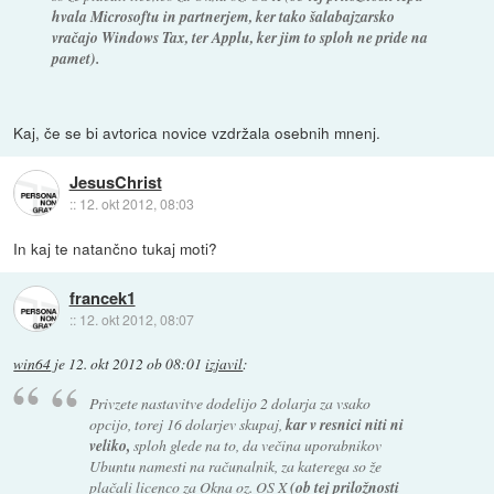
hvala Microsoftu in partnerjem, ker tako šalabajzarsko
vračajo Windows Tax, ter Applu, ker jim to sploh ne pride na
pamet).
Kaj, če se bi avtorica novice vzdržala osebnih mnenj.
JesusChrist
::
12. okt 2012, 08:03
In kaj te natančno tukaj moti?
francek1
::
12. okt 2012, 08:07
win64
je
12. okt 2012 ob 08:01
izjavil
:
Privzete nastavitve dodelijo 2 dolarja za vsako
opcijo, torej 16 dolarjev skupaj,
kar v resnici niti ni
veliko,
sploh glede na to, da večina uporabnikov
Ubuntu namesti na računalnik, za katerega so že
plačali licenco za Okna oz. OS X
(ob tej priložnosti