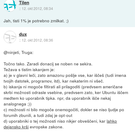
Tilen
::
12. okt 2012, 08:34
Jah, tisti 1% je potrebno zmilkat. ;)
dux
::
12. okt 2012, 08:36
@ninjeti, Truga:
Točno tako. Zaradi donacij se noben ne sekira.
Težava s tistim iskanjem je:
a) je v glavni leči, zato amazonu pošlje vse, kar iščeš (tudi imena
tvojih datotek, programov, itd), kar nekaterim ni všeč.
b) iskanja ni mogoče filtirati ali prilagoditi (predvsem američane
skrbi možnosti odrasle vsebine, predvsem zato, ker Ubuntu iščem
medtem ko uporabnik tipka. npr, da uporabnik išče nekaj
analognega ;))
c) možnosti ni bilo mogoče onemogočiti, dokler se niso ljudje po
forumih zbunili, a tudi zdaj je opt-out
d) uporabniki o tej možnosti niso nikjer obveščeni, kar
lahko
dejansko krši
evropske zakone.