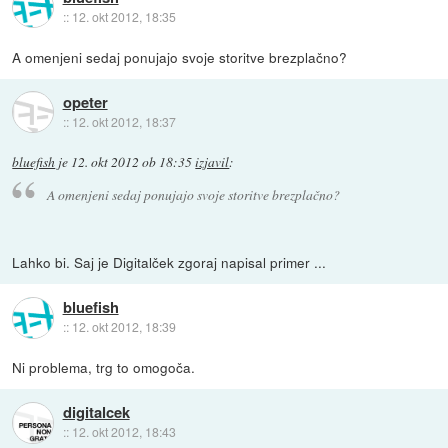
::
12. okt 2012, 18:35
A omenjeni sedaj ponujajo svoje storitve brezplačno?
opeter
::
12. okt 2012, 18:37
bluefish
je
12. okt 2012 ob 18:35
izjavil
:
A omenjeni sedaj ponujajo svoje storitve brezplačno?
Lahko bi. Saj je Digitalček zgoraj napisal primer ...
bluefish
::
12. okt 2012, 18:39
Ni problema, trg to omogoča.
digitalcek
::
12. okt 2012, 18:43