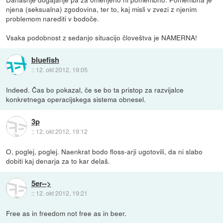
njena (seksualna) zgodovina, ter to, kaj misli v zvezi z njenim
problemom narediti v bodoče.
Vsaka podobnost z sedanjo situacijo človeštva je NAMERNA!
bluefish
::
12. okt 2012, 19:05
Indeed. Čas bo pokazal, če se bo ta pristop za razvijalce
konkretnega operacijskega sistema obnesel.
3p
::
12. okt 2012, 19:12
O, poglej, poglej. Naenkrat bodo floss-arji ugotovili, da ni slabo
dobiti kaj denarja za to kar delaš.
5er-->
::
12. okt 2012, 19:21
Free as in freedom not free as in beer.