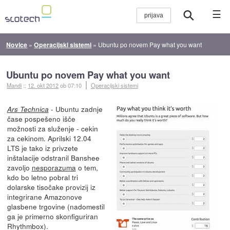
☰
Novice
»
Operacijski sistemi
»
Ubuntu po novem Pay what you want
Ubuntu po novem Pay what you want
Mandi
::
12. okt 2012
ob 07:10
Operacijski sistemi
- Ubuntu zadnje
Ars Technica
čase pospešeno išče
možnosti za služenje - cekin
za cekinom. Aprilski 12.04
LTS je tako iz privzete
inštalacije odstranil Banshee
zavoljo
nesporazuma
o tem,
kdo bo letno pobral tri
dolarske tisočake provizij iz
integrirane Amazonove
glasbene trgovine (nadomestil
ga je primerno skonfiguriran
Rhythmbox).