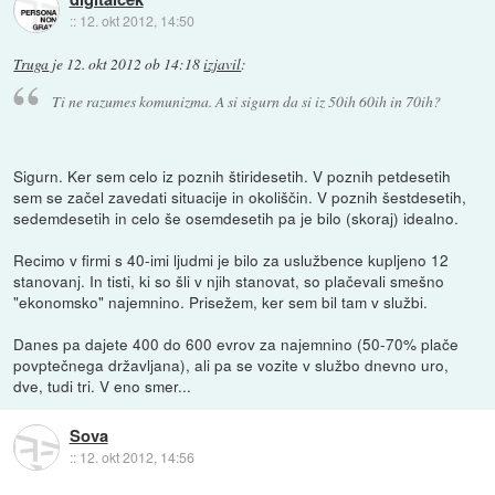
::
12. okt 2012, 14:50
Truga
je
12. okt 2012 ob 14:18
izjavil
:
Ti ne razumes komunizma. A si sigurn da si iz 50ih 60ih in 70ih?
Sigurn. Ker sem celo iz poznih štiridesetih. V poznih petdesetih
sem se začel zavedati situacije in okoliščin. V poznih šestdesetih,
sedemdesetih in celo še osemdesetih pa je bilo (skoraj) idealno.
Recimo v firmi s 40-imi ljudmi je bilo za uslužbence kupljeno 12
stanovanj. In tisti, ki so šli v njih stanovat, so plačevali smešno
"ekonomsko" najemnino. Prisežem, ker sem bil tam v službi.
Danes pa dajete 400 do 600 evrov za najemnino (50-70% plače
povptečnega državljana), ali pa se vozite v službo dnevno uro,
dve, tudi tri. V eno smer...
Sova
::
12. okt 2012, 14:56