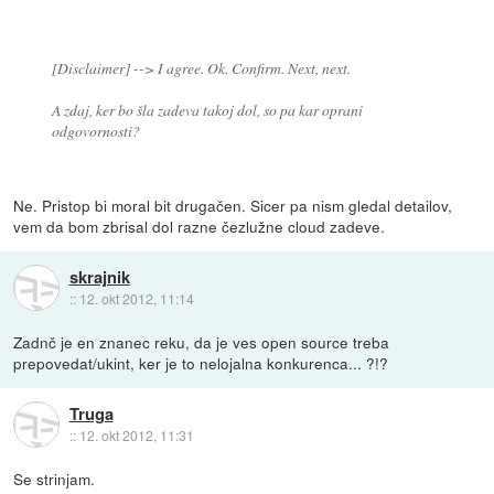
[Disclaimer] --> I agree. Ok. Confirm. Next, next.
A zdaj, ker bo šla zadeva takoj dol, so pa kar oprani
odgovornosti?
Ne. Pristop bi moral bit drugačen. Sicer pa nism gledal detailov,
vem da bom zbrisal dol razne čezlužne cloud zadeve.
skrajnik
::
12. okt 2012, 11:14
Zadnč je en znanec reku, da je ves open source treba
prepovedat/ukint, ker je to nelojalna konkurenca... ?!?
Truga
::
12. okt 2012, 11:31
Se strinjam.