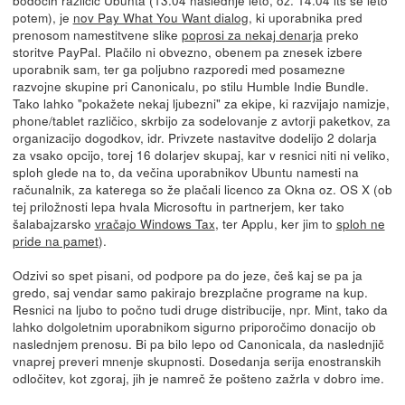
potem), je
nov Pay What You Want dialog
, ki uporabnika pred
prenosom namestitvene slike
poprosi za nekaj denarja
preko
storitve PayPal. Plačilo ni obvezno, obenem pa znesek izbere
uporabnik sam, ter ga poljubno razporedi med posamezne
razvojne skupine pri Canonicalu, po stilu Humble Indie Bundle.
Tako lahko "pokažete nekaj ljubezni" za ekipe, ki razvijajo namizje,
phone/tablet različico, skrbijo za sodelovanje z avtorji paketkov, za
organizacijo dogodkov, idr. Privzete nastavitve dodelijo 2 dolarja
za vsako opcijo, torej 16 dolarjev skupaj, kar v resnici niti ni veliko,
sploh glede na to, da večina uporabnikov Ubuntu namesti na
računalnik, za katerega so že plačali licenco za Okna oz. OS X (ob
tej priložnosti lepa hvala Microsoftu in partnerjem, ker tako
šalabajzarsko
vračajo Windows Tax
, ter Applu, ker jim to
sploh ne
pride na pamet
).
Odzivi so spet pisani, od podpore pa do jeze, češ kaj se pa ja
gredo, saj vendar samo pakirajo brezplačne programe na kup.
Resnici na ljubo to počno tudi druge distribucije, npr. Mint, tako da
lahko dolgoletnim uporabnikom sigurno priporočimo donacijo ob
naslednjem prenosu. Bi pa bilo lepo od Canonicala, da naslednjič
vnaprej preveri mnenje skupnosti. Dosedanja serija enostranskih
odločitev, kot zgoraj, jih je namreč že pošteno zažrla v dobro ime.