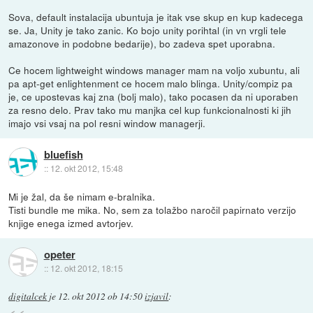
Sova, default instalacija ubuntuja je itak vse skup en kup kadecega
se. Ja, Unity je tako zanic. Ko bojo unity porihtal (in vn vrgli tele
amazonove in podobne bedarije), bo zadeva spet uporabna.
Ce hocem lightweight windows manager mam na voljo xubuntu, ali
pa apt-get enlightenment ce hocem malo blinga. Unity/compiz pa
je, ce upostevas kaj zna (bolj malo), tako pocasen da ni uporaben
za resno delo. Prav tako mu manjka cel kup funkcionalnosti ki jih
imajo vsi vsaj na pol resni window managerji.
bluefish
::
12. okt 2012, 15:48
Mi je žal, da še nimam e-bralnika.
Tisti bundle me mika. No, sem za tolažbo naročil papirnato verzijo
knjige enega izmed avtorjev.
opeter
::
12. okt 2012, 18:15
digitalcek
je
12. okt 2012 ob 14:50
izjavil
: