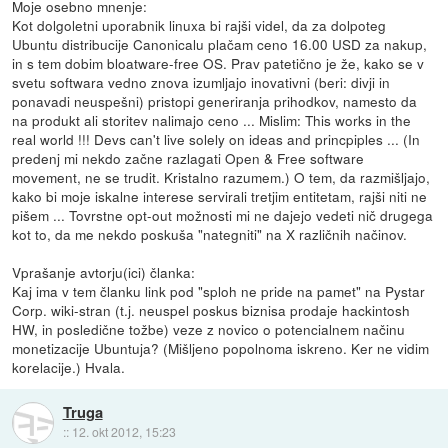
Moje osebno mnenje:
Kot dolgoletni uporabnik linuxa bi rajši videl, da za dolpoteg
Ubuntu distribucije Canonicalu plačam ceno 16.00 USD za nakup,
in s tem dobim bloatware-free OS. Prav patetično je že, kako se v
svetu softwara vedno znova izumljajo inovativni (beri: divji in
ponavadi neuspešni) pristopi generiranja prihodkov, namesto da
na produkt ali storitev nalimajo ceno ... Mislim: This works in the
real world !!! Devs can't live solely on ideas and princpiples ... (In
predenj mi nekdo začne razlagati Open & Free software
movement, ne se trudit. Kristalno razumem.) O tem, da razmišljajo,
kako bi moje iskalne interese servirali tretjim entitetam, rajši niti ne
pišem ... Tovrstne opt-out možnosti mi ne dajejo vedeti nič drugega
kot to, da me nekdo poskuša "nategniti" na X različnih načinov.
Vprašanje avtorju(ici) članka:
Kaj ima v tem članku link pod "sploh ne pride na pamet" na Pystar
Corp. wiki-stran (t.j. neuspel poskus biznisa prodaje hackintosh
HW, in posledične tožbe) veze z novico o potencialnem načinu
monetizacije Ubuntuja? (Mišljeno popolnoma iskreno. Ker ne vidim
korelacije.) Hvala.
Truga
::
12. okt 2012, 15:23