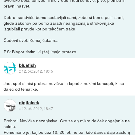
pravni nasvet.
Dobro, sendviče bomo sestavljali sami, zobe si bomo pulili sami,
glede zakonov pa bomo zaradi neangažmaja strokovnjaka
izgubljali pravde kot po tekočem traku.
Čudovit svet. Komaj čakam...
P.S: Blagor tistim, ki (že) imajo protezo.
bluefish
::
12. okt 2012, 18:45
Jao, spet si nisi prebral novičke in lapaš z nekimi koncepti, ki so
daleč od tematike.
digitalcek
::
12. okt 2012, 18:47
Prebral. Novička nezanimiva. Gre za en mikro delček dogajanja na
spletu.
Pomembno je, kaj bo čez 10, 20 let, ne pa, kdo danes daje zastonj