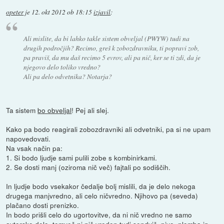
opeter
je
12. okt 2012 ob 18:15
izjavil
:
Ali mislite, da bi lahko takle sistem obveljal (PWYW) tudi na
drugih področjih? Recimo, greš k zobozdravniku, ti popravi zob,
pa praviš, da mu daš recimo 5 evrov, ali pa nič, ker se ti zdi, da je
njegovo delo toliko vredno?
Ali pa delo odvetnika? Notarja?
Ta sistem
bo obveljal
! Pej ali slej.
Kako pa bodo reagirali zobozdravniki ali odvetniki, pa si ne upam
napovedovati.
Na vsak način pa:
1. Si bodo ljudje sami pulili zobe s kombinirkami.
2. Se dosti manj (oziroma nič več) fajtali po sodiščih.
In ljudje bodo vsekakor čedalje bolj mislili, da je delo nekoga
drugega manjvredno, ali celo ničvredno. Njihovo pa (seveda)
plačano dosti prenizko.
In bodo prišli celo do ugortovitve, da ni nič vredno ne samo
avtorsko delo, temveč ni nič vreden tudi sendvič, pivo, plomba in