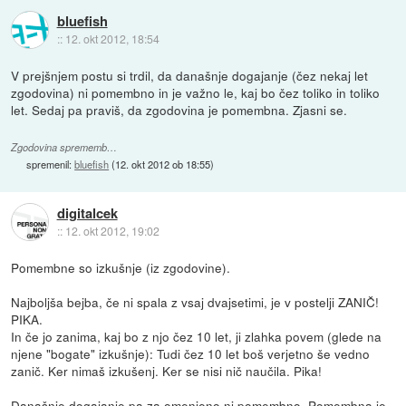
bluefish
::
12. okt 2012, 18:54
V prejšnjem postu si trdil, da današnje dogajanje (čez nekaj let
zgodovina) ni pomembno in je važno le, kaj bo čez toliko in toliko
let. Sedaj pa praviš, da zgodovina je pomembna. Zjasni se.
Zgodovina sprememb…
spremenil:
bluefish
(
12. okt 2012 ob 18:55
)
digitalcek
::
12. okt 2012, 19:02
Pomembne so izkušnje (iz zgodovine).
Najboljša bejba, če ni spala z vsaj dvajsetimi, je v postelji ZANIČ!
PIKA.
In če jo zanima, kaj bo z njo čez 10 let, ji zlahka povem (glede na
njene "bogate" izkušnje): Tudi čez 10 let boš verjetno še vedno
zanič. Ker nimaš izkušenj. Ker se nisi nič naučila. Pika!
Današnje dogajanje pa za omenjeno ni pomembno. Pomembna je