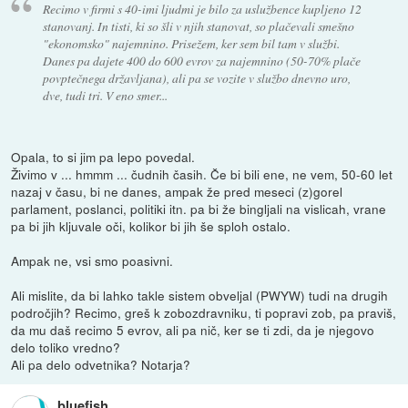
Recimo v firmi s 40-imi ljudmi je bilo za uslužbence kupljeno 12
stanovanj. In tisti, ki so šli v njih stanovat, so plačevali smešno
"ekonomsko" najemnino. Prisežem, ker sem bil tam v službi.
Danes pa dajete 400 do 600 evrov za najemnino (50-70% plače
povptečnega državljana), ali pa se vozite v službo dnevno uro,
dve, tudi tri. V eno smer...
Opala, to si jim pa lepo povedal.
Živimo v ... hmmm ... čudnih časih. Če bi bili ene, ne vem, 50-60 let
nazaj v času, bi ne danes, ampak že pred meseci (z)gorel
parlament, poslanci, politiki itn. pa bi že bingljali na vislicah, vrane
pa bi jih kljuvale oči, kolikor bi jih še sploh ostalo.
Ampak ne, vsi smo poasivni.
Ali mislite, da bi lahko takle sistem obveljal (PWYW) tudi na drugih
področjih? Recimo, greš k zobozdravniku, ti popravi zob, pa praviš,
da mu daš recimo 5 evrov, ali pa nič, ker se ti zdi, da je njegovo
delo toliko vredno?
Ali pa delo odvetnika? Notarja?
bluefish