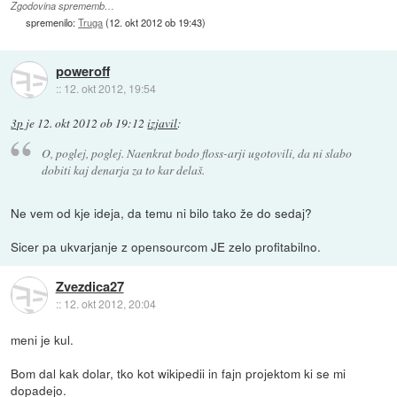
Zgodovina sprememb…
spremenilo:
Truga
(
12. okt 2012 ob 19:43
)
poweroff
::
12. okt 2012, 19:54
3p
je
12. okt 2012 ob 19:12
izjavil
:
O, poglej, poglej. Naenkrat bodo floss-arji ugotovili, da ni slabo
dobiti kaj denarja za to kar delaš.
Ne vem od kje ideja, da temu ni bilo tako že do sedaj?
Sicer pa ukvarjanje z opensourcom JE zelo profitabilno.
Zvezdica27
::
12. okt 2012, 20:04
meni je kul.
Bom dal kak dolar, tko kot wikipedii in fajn projektom ki se mi
dopadejo.