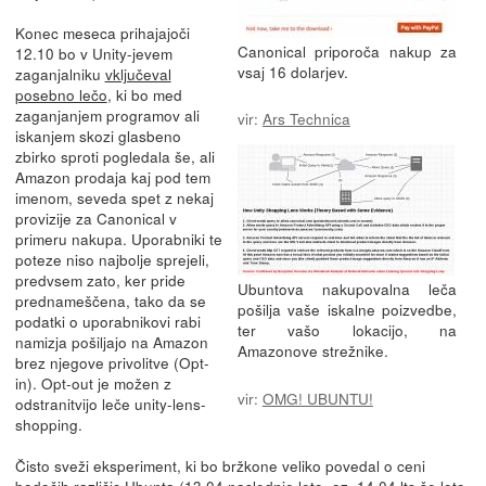
Konec meseca prihajajoči
Canonical priporoča nakup za
12.10 bo v Unity-jevem
vsaj 16 dolarjev.
zaganjalniku
vključeval
posebno lečo
, ki bo med
zaganjanjem programov ali
vir:
Ars Technica
iskanjem skozi glasbeno
zbirko sproti pogledala še, ali
Amazon prodaja kaj pod tem
imenom, seveda spet z nekaj
provizije za Canonical v
primeru nakupa. Uporabniki te
poteze niso najbolje sprejeli,
predvsem zato, ker pride
Ubuntova nakupovalna leča
prednameščena, tako da se
pošilja vaše iskalne poizvedbe,
podatki o uporabnikovi rabi
ter vašo lokacijo, na
namizja pošiljajo na Amazon
Amazonove strežnike.
brez njegove privolitve (Opt-
in). Opt-out je možen z
vir:
OMG! UBUNTU!
odstranitvijo leče unity-lens-
shopping.
Čisto sveži eksperiment, ki bo bržkone veliko povedal o ceni
bodočih različic Ubunta (13.04 naslednje leto, oz. 14.04 lts še leto