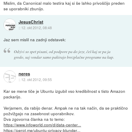
Mislim, da Canonical malo testira kaj si še lahko privoščijo preden
se uporabniki zbunijo.
JesusChrist
::
12. okt 2012, 08:48
Jaz sem mislil na zadnji odstavek:
Odzivi so spet pisani, od podpore pa do jeze, češ kaj se pa ja
gredo, saj vendar samo pakirajo brezplačne programe na kup.
neres
::
12. okt 2012, 09:55
Kar se mene tiče je Ubuntu izgubil vso kredibilnost s tisto Amazon
packarijo.
Verjamem, da rabijo denar. Ampak ne na tak način, da se praktično
požvižgajo na zasebnost uporabnikov.
Dva zgovorna članka na to temo:
https://www.infoworld.com/d/data-center...
https://perot.me/ubuntu-privacy-blunder...