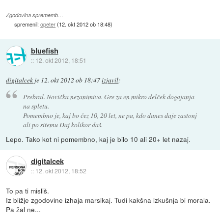
Zgodovina sprememb…
spremenil:
opeter
(
12. okt 2012 ob 18:48
)
bluefish
::
12. okt 2012, 18:51
digitalcek
je
12. okt 2012 ob 18:47
izjavil
:
Prebral. Novička nezanimiva. Gre za en mikro delček dogajanja
na spletu.
Pomembno je, kaj bo čez 10, 20 let, ne pa, kdo danes daje zastonj
ali po sitemu Daj kolikor daš.
Lepo. Tako kot ni pomembno, kaj je bilo 10 ali 20+ let nazaj.
digitalcek
::
12. okt 2012, 18:52
To pa ti misliš.
Iz bližje zgodovine izhaja marsikaj. Tudi kakšna izkušnja bi morala.
Pa žal ne...