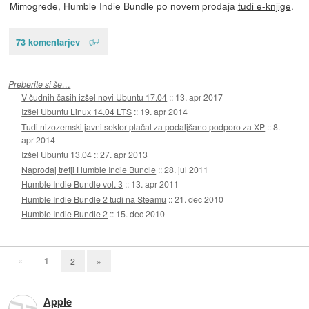
Mimogrede, Humble Indie Bundle po novem prodaja
tudi e-knjige
.
73 komentarjev
Preberite si še…
V čudnih časih izšel novi Ubuntu 17.04
::
13. apr 2017
Izšel Ubuntu Linux 14.04 LTS
::
19. apr 2014
Tudi nizozemski javni sektor plačal za podaljšano podporo za XP
::
8.
apr 2014
Izšel Ubuntu 13.04
::
27. apr 2013
Naprodaj tretji Humble Indie Bundle
::
28. jul 2011
Humble Indie Bundle vol. 3
::
13. apr 2011
Humble Indie Bundle 2 tudi na Steamu
::
21. dec 2010
Humble Indie Bundle 2
::
15. dec 2010
«
1
2
»
Apple