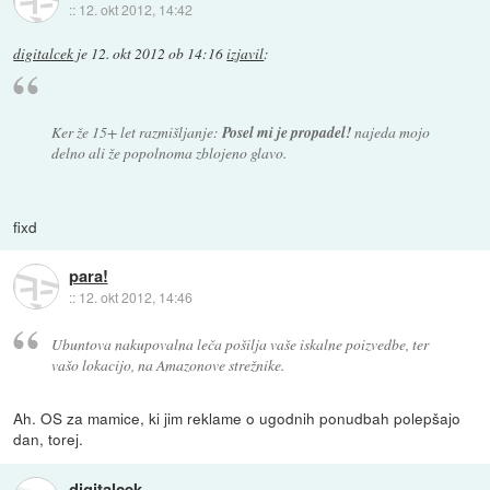
::
12. okt 2012, 14:42
digitalcek
je
12. okt 2012 ob 14:16
izjavil
:
Ker že 15+ let razmišljanje:
Posel mi je propadel!
najeda mojo
delno ali že popolnoma zblojeno glavo.
fixd
para!
::
12. okt 2012, 14:46
Ubuntova nakupovalna leča pošilja vaše iskalne poizvedbe, ter
vašo lokacijo, na Amazonove strežnike.
Ah. OS za mamice, ki jim reklame o ugodnih ponudbah polepšajo
dan, torej.
digitalcek