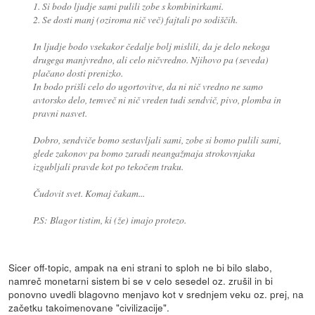
1. Si bodo ljudje sami pulili zobe s kombinirkami.
2. Se dosti manj (oziroma nič več) fajtali po sodiščih.
In ljudje bodo vsekakor čedalje bolj mislili, da je delo nekoga
drugega manjvredno, ali celo ničvredno. Njihovo pa (seveda)
plačano dosti prenizko.
In bodo prišli celo do ugortovitve, da ni nič vredno ne samo
avtorsko delo, temveč ni nič vreden tudi sendvič, pivo, plomba in
pravni nasvet.
Dobro, sendviče bomo sestavljali sami, zobe si bomo pulili sami,
glede zakonov pa bomo zaradi neangažmaja strokovnjaka
izgubljali pravde kot po tekočem traku.
Čudovit svet. Komaj čakam...
P.S: Blagor tistim, ki (že) imajo protezo.
Sicer off-topic, ampak na eni strani to sploh ne bi bilo slabo,
namreč monetarni sistem bi se v celo sesedel oz. zrušil in bi
ponovno uvedli blagovno menjavo kot v srednjem veku oz. prej, na
začetku takoimenovane "civilizacije".