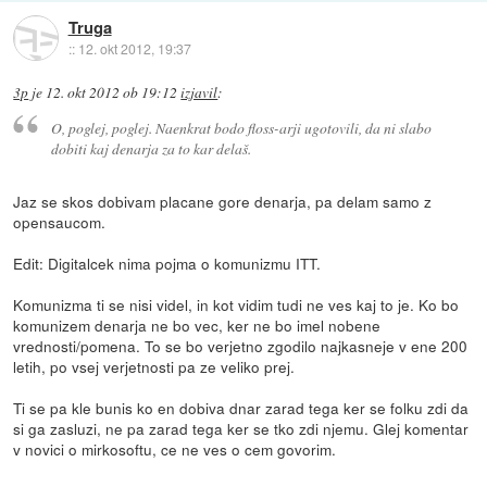
Truga
::
12. okt 2012, 19:37
3p
je
12. okt 2012 ob 19:12
izjavil
:
O, poglej, poglej. Naenkrat bodo floss-arji ugotovili, da ni slabo
dobiti kaj denarja za to kar delaš.
Jaz se skos dobivam placane gore denarja, pa delam samo z
opensaucom.
Edit: Digitalcek nima pojma o komunizmu ITT.
Komunizma ti se nisi videl, in kot vidim tudi ne ves kaj to je. Ko bo
komunizem denarja ne bo vec, ker ne bo imel nobene
vrednosti/pomena. To se bo verjetno zgodilo najkasneje v ene 200
letih, po vsej verjetnosti pa ze veliko prej.
Ti se pa kle bunis ko en dobiva dnar zarad tega ker se folku zdi da
si ga zasluzi, ne pa zarad tega ker se tko zdi njemu. Glej komentar
v novici o mirkosoftu, ce ne ves o cem govorim.