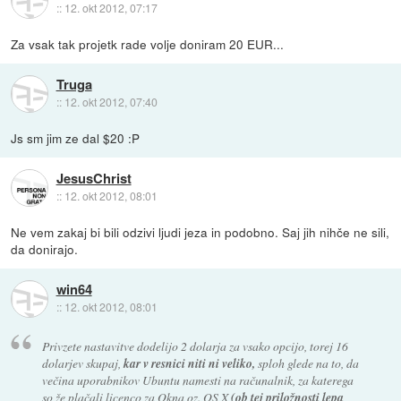
::
12. okt 2012, 07:17
Za vsak tak projetk rade volje doniram 20 EUR...
Truga
::
12. okt 2012, 07:40
Js sm jim ze dal $20 :P
JesusChrist
::
12. okt 2012, 08:01
Ne vem zakaj bi bili odzivi ljudi jeza in podobno. Saj jih nihče ne sili,
da donirajo.
win64
::
12. okt 2012, 08:01
Privzete nastavitve dodelijo 2 dolarja za vsako opcijo, torej 16
dolarjev skupaj,
kar v resnici niti ni veliko,
sploh glede na to, da
večina uporabnikov Ubuntu namesti na računalnik, za katerega
so že plačali licenco za Okna oz. OS X
(ob tej priložnosti lepa