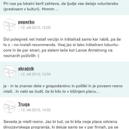
Pri nas pa lokalni šerif zahteva, da ljudje vse delajo voluntersko
(predvsem v kulturi). Hmmm ...
peperko
::
12. okt 2012, 12:06
Dol potegneš net install verzijo in inštaliraš samo kar rabiš, pa še
to z --no-install-recommends. Vsaj jaz si tako inštaliram lubuntu-
core in še par stvari, pa sistem teče kot Lance Armstrong na
neznanih poživilih :)
skrajnik
::
12. okt 2012, 13:59
ja - in ta znanec dela v gospodarstvu in politiki in je povsem resno
mislil.. In nebi se čudil, če bi bilo to v bližnjem planu...
Truga
::
12. okt 2012, 14:02
Seveda je mislil resno. Jaz bi tud, ce bi bila moja placa odvisna
dinozavrskega programja, ki deluje samo se v par firmah, pa se