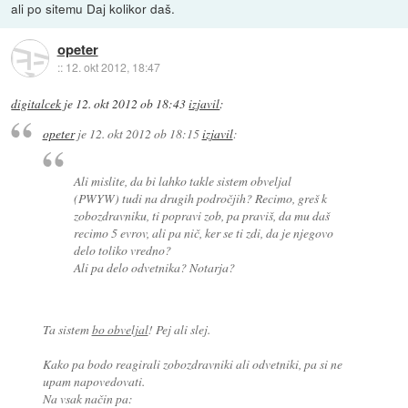
ali po sitemu Daj kolikor daš.
opeter
::
12. okt 2012, 18:47
digitalcek
je
12. okt 2012 ob 18:43
izjavil
:
opeter
je
12. okt 2012 ob 18:15
izjavil
:
Ali mislite, da bi lahko takle sistem obveljal
(PWYW) tudi na drugih področjih? Recimo, greš k
zobozdravniku, ti popravi zob, pa praviš, da mu daš
recimo 5 evrov, ali pa nič, ker se ti zdi, da je njegovo
delo toliko vredno?
Ali pa delo odvetnika? Notarja?
Ta sistem
bo obveljal
! Pej ali slej.
Kako pa bodo reagirali zobozdravniki ali odvetniki, pa si ne
upam napovedovati.
Na vsak način pa: