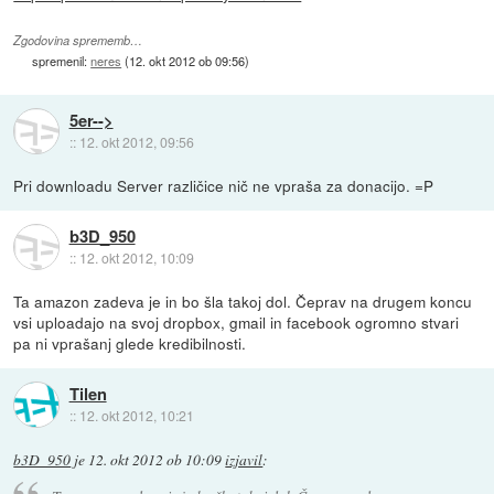
Zgodovina sprememb…
spremenil:
neres
(
12. okt 2012 ob 09:56
)
5er-->
::
12. okt 2012, 09:56
Pri downloadu Server različice nič ne vpraša za donacijo. =P
b3D_950
::
12. okt 2012, 10:09
Ta amazon zadeva je in bo šla takoj dol. Čeprav na drugem koncu
vsi uploadajo na svoj dropbox, gmail in facebook ogromno stvari
pa ni vprašanj glede kredibilnosti.
Tilen
::
12. okt 2012, 10:21
b3D_950
je
12. okt 2012 ob 10:09
izjavil
: