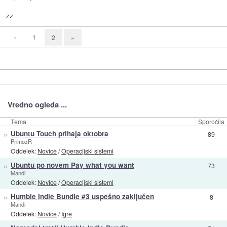
zz
«
1
2
»
Vredno ogleda ...
Tema
Sporočila
»
Ubuntu Touch prihaja oktobra
89
PrimozR
Oddelek:
Novice
/
Operacijski sistemi
»
Ubuntu po novem Pay what you want
73
Mandi
Oddelek:
Novice
/
Operacijski sistemi
»
Humble Indie Bundle #3 uspešno zaključen
8
Mandi
Oddelek:
Novice
/
Igre