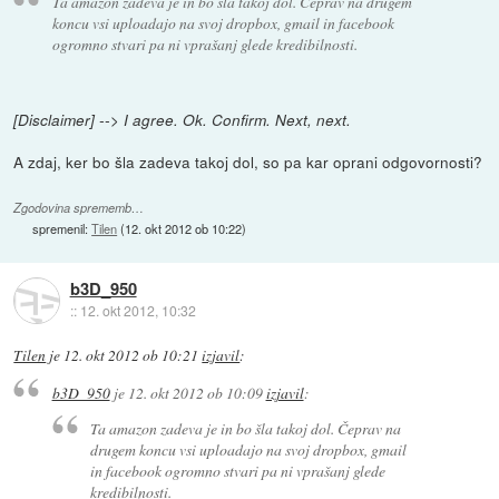
Ta amazon zadeva je in bo šla takoj dol. Čeprav na drugem
koncu vsi uploadajo na svoj dropbox, gmail in facebook
ogromno stvari pa ni vprašanj glede kredibilnosti.
[Disclaimer] --> I agree. Ok. Confirm. Next, next.
A zdaj, ker bo šla zadeva takoj dol, so pa kar oprani odgovornosti?
Zgodovina sprememb…
spremenil:
Tilen
(
12. okt 2012 ob 10:22
)
b3D_950
::
12. okt 2012, 10:32
Tilen
je
12. okt 2012 ob 10:21
izjavil
:
b3D_950
je
12. okt 2012 ob 10:09
izjavil
:
Ta amazon zadeva je in bo šla takoj dol. Čeprav na
drugem koncu vsi uploadajo na svoj dropbox, gmail
in facebook ogromno stvari pa ni vprašanj glede
kredibilnosti.