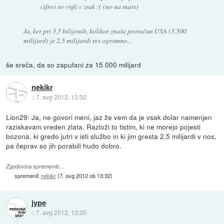
cifro) so vrgli v zrak :( (no na mars)
Ja, ker pri 3,5 bilijonih, kolikor znaša proračun USA (3.500
milijard) je 2,5 milijardi res ogromno...
še sreča, da so zapufani za 15.000 milijard
nekikr
::
7. avg 2012, 13:32
Lion29: Ja, ne govori meni, jaz že vem da je vsak dolar namenjen
raziskavam vreden zlata. Razloži to tistim, ki ne morejo pojesti
bozona, ki gredo jutri v isti službo in ki jim gresta 2,5 milijardi v nos,
pa čeprav so jih porabili hudo dobro.
Zgodovina sprememb…
spremenil:
nekikr
(
7. avg 2012 ob 13:32
)
jype
::
7. avg 2012, 13:35