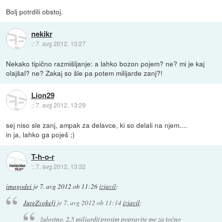
Bolj potrdili obstoj.
nekikr
::
7. avg 2012, 13:27
Nekako tipično razmišljanje: a lahko bozon pojem? ne? mi je kaj
olajšal? ne? Zakaj so šle pa potem milijarde zanj?!
Lion29
::
7. avg 2012, 13:29
sej niso sle zanj, ampak za delavce, ki so delali na njem....
in ja, lahko ga poješ ;)
T-h-o-r
::
7. avg 2012, 13:32
imagodei
je
7. avg 2012 ob 11:26
izjavil
:
JureZvokelj
je
7. avg 2012 ob 11:14
izjavil
:
žalostno. 2,5 miljardi(prosim popravite me za točno