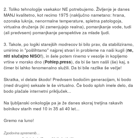
2. Toliko tehnologije vsekakor NE potrebujemo. Življenje je danes
MANJ kvalitetno, kot recimo 1975 (naključno nametano: hrana,
ozonska luknja, nenormalne temperature, spletna patologoja,
virtualna druženja (ki zamenjujejo realna), pomanjkanje vode, tudi
(ali predvsem) pomanjkanje perspektive za mlade ljudi.
3. Takole, po logiki starejših modrecov bi bilo prav, da stabiliziramo,
umirimo in "pošlihtamo" najprej stvari in probleme na naši kugli (
ne,
), in šele potem rinemo v vesolje in kopljemo
niti slučajno NISO!
vrtine v morsko dno (
), da bi še tam našli (še) kaj, s
Pohlep.press
čimer bi lahko fenomenalno služili. Da bi bile razlike še večje!
Skratka, vi delate škodo! Predvsem bodočim generacijam, ki bodo
(med drugim) seksale le še virtualno. Če bodo sploh imele delo, da
bodo plačale internetni priključek...
Na ljubljanski onkologije pa je že danes skoraj tretjina rakavih
bolnikov starih med 10 in 35 ali 40 let...
Gremo na luno!
Zgodovina sprememb…