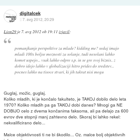
digitalcek
::
7. avg 2012, 20:29
Lion29
je
7. avg 2012 ob 19:11
izjavil
:
pomanjkanje perspektive za mlade? kidding me? sedaj imajo
mladi 100x boljse moznosti za solanje, tudi nesolani lahko
komot uspejo... vsak lahko odpre s.p. in se gre svoj biznis.. z
dobro idejo lahko v globalizaciji hitro prides do sredstev...
pocnes lahko na tisoce stvari, ki jih takrat nisi mogu
Guglaj, možic, guglaj.
Koliko mladih, ki je končalo fakulteto, je TAKOJ dobilo delo leta
1970? Koliko mladih pa ga TAKOJ dobi danes? Mnogi ga NE
DOBIJO celo z dvema končanima faksoma, ali pa delajo za 600
evrov dve stopnji manj zahtevno delo. Skoraj bi lahko rekel:
nekvalificirano delo...
Malce objektivnosti ti ne bi škodilo... Oz. malce bolj objektivnih