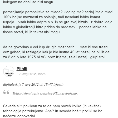
kolegom na obali se nisi mogu
pomanjkanje perspektive za mlade? kidding me? sedaj imajo mladi
100x boljse moznosti za solanje, tudi nesolani lahko komot
uspejo... vsak lahko odpre s.p. in se gre svoj biznis.. z dobro idejo
lahko v globalizaciji hitro prides do sredstev... pocnes lahko na
tisoce stvari, ki jih takrat nisi mogu
da ne govorimo o cel kup drugih moznostih.... matr bi vse tresnu
cez gobec, ki razlagajo kak je blo lustno 40 let nazaj, ce bi jih dal
za 2 dni v leto 1975 bi VSI brez izjeme, zeleli nazaj...glupi troli
Pithlit
::
7. avg 2012, 19:26
digitalcek
je
7. avg 2012 ob 18:47
izjavil
:
Toliko tehnologije vsekakor NE potrebujemo.
Seveda si ti poklican za to da nam poveš koliko (in kakšne)
tehnologije potrebujemo. Ane? In seveda boš ti prvi ki se bo
nečemu odpovedal.