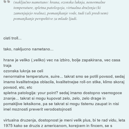
(naključno nametano: hrana, ozonska luknja, nenormalne
temperature, spletna patologoja, virtualna druženja (ki
zamenjujejo realna), pomanjkanje vode, tudi (ali predvsem)
pomanjkanje perspektive za mlade ljudi.
cisti troll...
tako, nakljucno nametano...
hrane je veliko (,veliko) vec na izbiro, bolje zapakirana, vec casa
traja
ozonska luknja se celi
nenormalne temperature, suire... takrat smo se potili povsod, sedaj
imamo kvalitetnejsa oblacila, kvalitetnejse roll-on stike, klimo skoraj
povsod, etc, etc
spletna patologija: your point? sedaj imamo dostopno vsemogoce
znanje... takrat si mogu kupovat zelo, zelo, zelo drage in
pomakljive leksikone, pa se takrat si mogu tistemu zaupat in nisi
imel moznosti preverit verodostojnosti
virtualna druzenja, dostopnost je meni velik plus, bi te rad vidu, leta
1975 kako se druzis z americanom, korejcem in fincem, se s