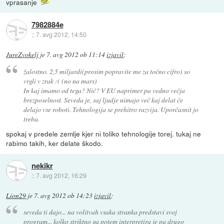
vprasanje
7982884e
::
7. avg 2012, 14:50
JureZvokelj
je
7. avg 2012 ob 11:14
izjavil
:
žalostno. 2,5 miljardi(prosim popravite me za točno cifro) so
vrgli v zrak :( (no na mars)
In kaj imamo od tega? Nič? V EU naprimer pa vedno večja
brezposelnost. Seveda je, saj ljudje nimajo več kaj delat če
delajo vse roboti. Tehnologija se prehitro razvija. Uporčasnit jo
treba.
spokaj v predele zemlje kjer ni toliko tehnologije torej. tukaj ne
rabimo takih, ker delate škodo.
nekikr
::
7. avg 2012, 16:29
Lion29
je
7. avg 2012 ob 14:23
izjavil
:
seveda ti dajo... na volitvah vsaka stranka predstavi svoj
program... kolko striktno ga potem interpretira je pa drugo