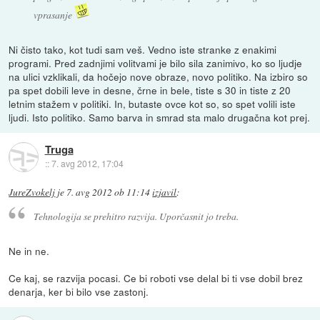
vprasanje
Ni čisto tako, kot tudi sam veš. Vedno iste stranke z enakimi
programi. Pred zadnjimi volitvami je bilo sila zanimivo, ko so ljudje
na ulici vzklikali, da hočejo nove obraze, novo politiko. Na izbiro so
pa spet dobili leve in desne, črne in bele, tiste s 30 in tiste z 20
letnim stažem v politiki. In, butaste ovce kot so, so spet volili iste
ljudi. Isto politiko. Samo barva in smrad sta malo drugačna kot prej.
Truga
::
7. avg 2012, 17:04
JureZvokelj
je
7. avg 2012 ob 11:14
izjavil
:
Tehnologija se prehitro razvija. Uporčasnit jo treba.
Ne in ne.
Ce kaj, se razvija pocasi. Ce bi roboti vse delal bi ti vse dobil brez
denarja, ker bi bilo vse zastonj.