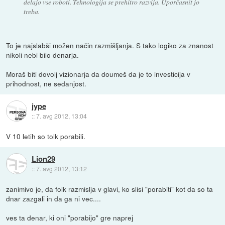
delajo vse roboti. Tehnologija se prehitro razvija. Uporčasnit jo
treba.
To je najslabši možen način razmišljanja. S tako logiko za znanost
nikoli nebi bilo denarja.
Moraš biti dovolj vizionarja da doumeš da je to investicija v
prihodnost, ne sedanjost.
jype
::
7. avg 2012, 13:04
V 10 letih so tolk porabili.
Lion29
::
7. avg 2012, 13:12
zanimivo je, da folk razmislja v glavi, ko slisi "porabiti" kot da so ta
dnar zazgali in da ga ni vec....
ves ta denar, ki oni "porabijo" gre naprej