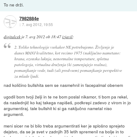
To ne drži.
7982884e
::
7. avg 2012, 19:55
digitalcek
je
7. avg 2012 ob 18:47
izjavil
:
2. Toliko tehnologije vsekakor NE potrebujemo. Življenje je
danes MANJ kvalitetno, kot recimo 1975 (naključno nametano:
hrana, ozonska luknja, nenormalne temperature, spletna
patologoja, virtualna druženja (ki zamenjujejo realna),
pomanjkanje vode, tudi (ali predvsem) pomanjkanje perspektive
za mlade ljudi.
nad količino bullshita sem se nasmehnil in facepalmal obenem
ugodil bom tvoji želji in te ne bom poslal nikamor, ti bom pa rekel,
da naslednjič ko kaj takega napišeš, podkrepi zadevo z virom in jo
argumentiraj. tale bullshit ki si ga naključno nametal niso
argumenti.
meni sicer ne bi bilo treba argumentirati ker je splošno sprejeto
dejstvo, da se je svet v zadnjih 35 letih spremenil na bolje in to