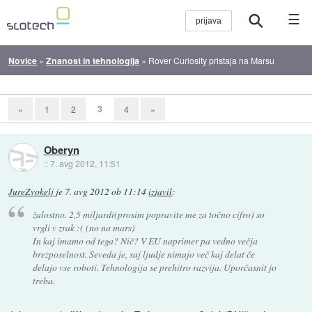
☰
Novice
»
Znanost in tehnologija
»
Rover Curiosity pristaja na Marsu
3
«
1
2
4
»
Oberyn
::
7. avg 2012, 11:51
JureZvokelj
je
7. avg 2012 ob 11:14
izjavil
:
žalostno. 2,5 miljardi(prosim popravite me za točno cifro) so
vrgli v zrak :( (no na mars)
In kaj imamo od tega? Nič? V EU naprimer pa vedno večja
brezposelnost. Seveda je, saj ljudje nimajo več kaj delat če
delajo vse roboti. Tehnologija se prehitro razvija. Uporčasnit jo
treba.