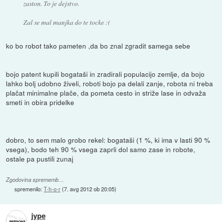
zaston. To je dejstvo.
Zal se mal manjka do te tocke :(
ko bo robot tako pameten ,da bo znal zgradit samega sebe
bojo patent kupili bogataši in zradirali populacijo zemlje, da bojo
lahko bolj udobno živeli, roboti bojo pa delali zanje, robota ni treba
plačat minimalne plače, da pometa cesto in striže lase in odvaža
smeti in obira pridelke
dobro, to sem malo grobo rekel: bogataši (1 %, ki ima v lasti 90 %
vsega), bodo teh 90 % vsega zaprli dol samo zase in robote,
ostale pa pustili zunaj
Zgodovina sprememb…
spremenilo:
T-h-o-r
(
7. avg 2012 ob 20:05
)
jype