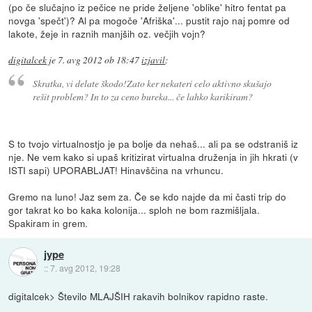
(po če slučajno iz pečice ne pride željene 'oblike' hitro fentat pa
novga 'spečt')? Al pa mogoče 'Afriška'... pustit rajo naj pomre od
lakote, žeje in raznih manjših oz. večjih vojn?
digitalcek
je
7. avg 2012 ob 18:47
izjavil
:
Skratka, vi delate škodo!Zato ker nekateri celo aktivno skušajo
rešit problem? In to za ceno bureka... če lahko karikiram?
S to tvojo virtualnostjo je pa bolje da nehaš... ali pa se odstraniš iz
nje. Ne vem kako si upaš kritizirat virtualna druženja in jih hkrati (v
ISTI sapi) UPORABLJAT! Hinavščina na vrhuncu.
Gremo na luno! Jaz sem za. Če se kdo najde da mi časti trip do
gor takrat ko bo kaka kolonija... sploh ne bom razmišljala.
Spakiram in grem.
jype
::
7. avg 2012, 19:28
digitalcek> Število MLAJŠIH rakavih bolnikov rapidno raste.