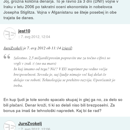
Joj, grozna količina denarja. To je ravno za 3 dni (DNI!) vojne v
Iraku v letu 2006 po takratni oceni ekonomista in nobelovca
Josepha Stiglitza. Vojna v Afganistanu se šteje posebej in obe
trajata še danes.
jest10
::
7. avg 2012, 12:04
JureZvokelj
je
7. avg 2012 ob 11:14
izjavil
:
žalostno. 2,5 miljardi(prosim popravite me za točno cifro) so
vrgli v zrak :( (no na mars)
In kaj imamo od tega? Nič? V EU naprimer pa vedno večja
brezposelnost. Seveda je, saj ljudje nimajo več kaj delat če
delajo vse roboti. Tehnologija se prehitro razvija. Uporčasnit jo
treba.
En kup ljudi je tole sondo spacalo skupaj in glej ga no, za delo so
bili plačani. Denar kroži, ti ki so delali niso bili brezposelni. Za
bonus pa imaš še tehnološki napredek. Kaj bi še rad?
JureZvokelj
::
7. avg 2012, 12:06