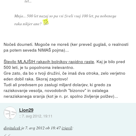
let...
Mnja... 500 let nazaj so pa vsi živeli vsaj 100 let, pa nobenega
raka nikjer ane?
Nočeš doumeti. Mogoče ne moreš (ker preveč guglaš, o realnosti
pa potem seveda NIMAŠ pojma)...
Število MLAJŠIH rakavih bolnikov rapidno raste
. Kaj je bilo pred
500 leti, je tu popolnoma irelevantno.
Gre zato, da bo v tvoji družini, če imaš dva otroka, zelo verjetno
eden dobil raka. Skoraj zagotovo!
Tudi ali predvsem po zaslugi miljard dolarjev, ki gredo za
raziskovanje vesolja, novodobnih "bizonov" in ostalega
neraziskanega sranja (kot je n. pr. spolno življenje polžev)...
Lion29
::
7. avg 2012, 19:11
digitalcek
je
7. avg 2012 ob 18:47
izjavil
: