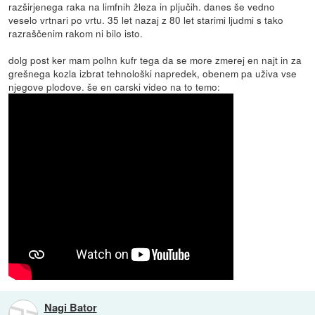
razširjenega raka na limfnih žleza in pljučih. danes še vedno
veselo vrtnari po vrtu. 35 let nazaj z 80 let starimi ljudmi s tako
razraščenim rakom ni bilo isto.
dolg post ker mam polhn kufr tega da se more zmerej en najt in za
grešnega kozla izbrat tehnološki napredek, obenem pa uživa vse
njegove plodove. še en carski video na to temo:
Nagi Bator