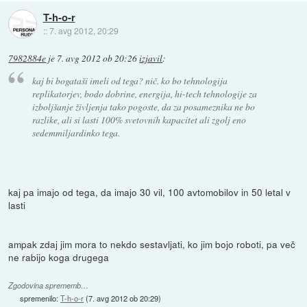
T-h-o-r
::
7. avg 2012, 20:29
7982884e
je
7. avg 2012 ob 20:26
izjavil
:
kaj bi bogataši imeli od tega? nič. ko bo tehnologija
replikatorjev, bodo dobrine, energija, hi-tech tehnologije za
izboljšanje življenja tako pogoste, da za posameznika ne bo
razlike, ali si lasti 100% svetovnih kapacitet ali zgolj eno
sedemmiljardinko tega.
kaj pa imajo od tega, da imajo 30 vil, 100 avtomobilov in 50 letal v
lasti
ampak zdaj jim mora to nekdo sestavljati, ko jim bojo roboti, pa več
ne rabijo koga drugega
Zgodovina sprememb…
spremenilo:
T-h-o-r
(
7. avg 2012 ob 20:29
)