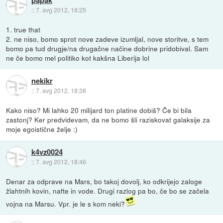
::
7. avg 2012, 18:25
1. true that
2. ne niso, bomo sprot nove zadeve izumljal, nove storitve, s tem
bomo pa tud drugje/na drugačne načine dobrine pridobival. Sam
ne če bomo mel politiko kot kakšna Liberija lol
nekikr
::
7. avg 2012, 18:38
Kako niso? Mi lahko 20 milijard ton platine dobiš? Če bi bila
zastonj? Ker predvidevam, da ne bomo šli raziskovat galaksije za
moje egoistične želje :)
k4vz0024
::
7. avg 2012, 18:46
Denar za odprave na Mars, bo takoj dovolj, ko odkrijejo zaloge
žlahtnih kovin, nafte in vode. Drugi razlog pa bo, če bo se začela
vojna na Marsu. Vpr. je le s kom neki?