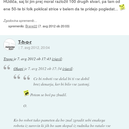
HUdiča, saj bi jim prej moral razložit 100 drugih stvari, pa tam od
ene 50-te bi folk poklical strice v belem da te pridejo pogledat...
Zgodovina sprememb…
spremenilo:
Brane22
(
7. avg 2012 ob 20:03
)
T-h-o-r
::
7. avg 2012, 20:04
Truga
je
7. avg 2012 ob 17:43
izjavil
:
Okapi
je
7. avg 2012 ob 17:34
izjavil
:
Ce bi roboti vse delal bi ti vse dobil
brez denarja, ker bi bilo vse zastonj.
Potem se boš pa zbudil.
O.
Ko bo robot tako pameten da bo znal zgradit sebi enakega
robota iz surovin ki jih bo sam skopal iz rudnika bo ratalo vse