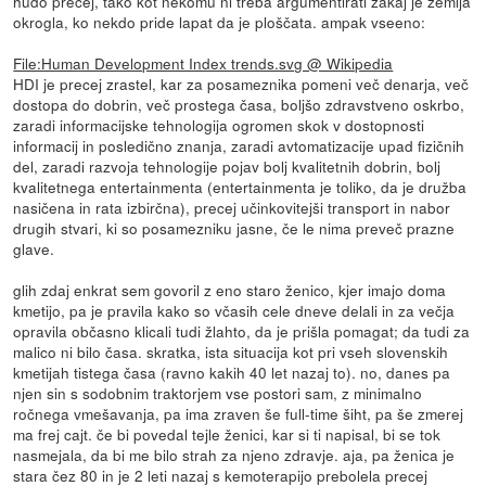
hudo precej, tako kot nekomu ni treba argumentirati zakaj je zemlja
okrogla, ko nekdo pride lapat da je ploščata. ampak vseeno:
File:Human Development Index trends.svg @ Wikipedia
HDI je precej zrastel, kar za posameznika pomeni več denarja, več
dostopa do dobrin, več prostega časa, boljšo zdravstveno oskrbo,
zaradi informacijske tehnologija ogromen skok v dostopnosti
informacij in posledično znanja, zaradi avtomatizacije upad fizičnih
del, zaradi razvoja tehnologije pojav bolj kvalitetnih dobrin, bolj
kvalitetnega entertainmenta (entertainmenta je toliko, da je družba
nasičena in rata izbirčna), precej učinkovitejši transport in nabor
drugih stvari, ki so posamezniku jasne, če le nima preveč prazne
glave.
glih zdaj enkrat sem govoril z eno staro ženico, kjer imajo doma
kmetijo, pa je pravila kako so včasih cele dneve delali in za večja
opravila občasno klicali tudi žlahto, da je prišla pomagat; da tudi za
malico ni bilo časa. skratka, ista situacija kot pri vseh slovenskih
kmetijah tistega časa (ravno kakih 40 let nazaj to). no, danes pa
njen sin s sodobnim traktorjem vse postori sam, z minimalno
ročnega vmešavanja, pa ima zraven še full-time šiht, pa še zmerej
ma frej cajt. če bi povedal tejle ženici, kar si ti napisal, bi se tok
nasmejala, da bi me bilo strah za njeno zdravje. aja, pa ženica je
stara čez 80 in je 2 leti nazaj s kemoterapijo prebolela precej