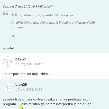
Okapi
je
7. avg 2012 ob 14:05
izjavil
:
iz vidika drzave, iz vidika delavcev pa ne
Iz vidika Oni so tisti, Oni so tisti, ki bi radi za svoj denar dobili
kar največ.
O.
ni videt
nekikr
::
7. avg 2012, 14:17
Je, ampak nam ne dajo izbire.
Lion29
::
7. avg 2012, 14:23
seveda ti dajo... na volitvah vsaka stranka predstavi svoj
program... kolko striktno ga potem interpretira je pa drugo