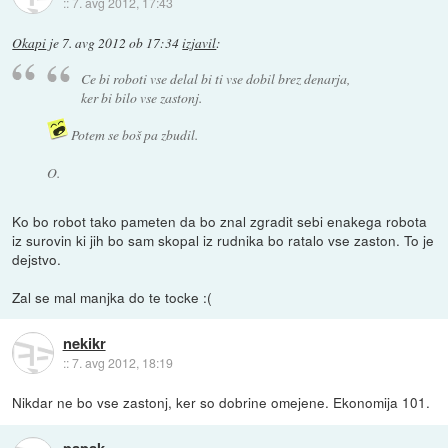
::
7. avg 2012, 17:43
Okapi
je
7. avg 2012 ob 17:34
izjavil
:
Ce bi roboti vse delal bi ti vse dobil brez denarja,
ker bi bilo vse zastonj.
Potem se boš pa zbudil.
O.
Ko bo robot tako pameten da bo znal zgradit sebi enakega robota
iz surovin ki jih bo sam skopal iz rudnika bo ratalo vse zaston. To je
dejstvo.
Zal se mal manjka do te tocke :(
nekikr
::
7. avg 2012, 18:19
Nikdar ne bo vse zastonj, ker so dobrine omejene. Ekonomija 101.
papak