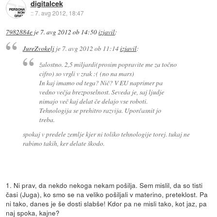
digitalcek
::
7. avg 2012, 18:47
7982884e
je
7. avg 2012 ob 14:50
izjavil
:
JureZvokelj
je
7. avg 2012 ob 11:14
izjavil
:
žalostno. 2,5 miljardi(prosim popravite me za točno
cifro) so vrgli v zrak :( (no na mars)
In kaj imamo od tega? Nič? V EU naprimer pa
vedno večja brezposelnost. Seveda je, saj ljudje
nimajo več kaj delat če delajo vse roboti.
Tehnologija se prehitro razvija. Uporčasnit jo
treba.
spokaj v predele zemlje kjer ni toliko tehnologije torej. tukaj ne
rabimo takih, ker delate škodo.
1. Ni prav, da nekdo nekoga nekam pošilja. Sem mislil, da so tisti
časi (Juga), ko smo se na veliko pošiljali v materino, preteklost. Pa
ni tako, danes je še dosti slabše! Kdor pa ne misli tako, kot jaz, pa
naj spoka, kajne?