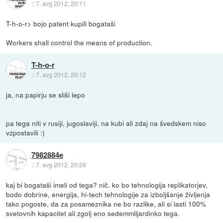
::
7. avg 2012, 20:11
T-h-o-r> bojo patent kupili bogataši
Workers shall control the means of production.
T-h-o-r
::
7. avg 2012, 20:12
ja, na papirju se sliši lepo
pa tega niti v rusiji, jugoslaviji, na kubi ali zdaj na švedskem niso
vzpostavili :)
7982884e
::
7. avg 2012, 20:26
kaj bi bogataši imeli od tega? nič. ko bo tehnologija replikatorjev,
bodo dobrine, energija, hi-tech tehnologije za izboljšanje življenja
tako pogoste, da za posameznika ne bo razlike, ali si lasti 100%
svetovnih kapacitet ali zgolj eno sedemmiljardinko tega.