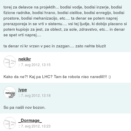
torej za delavce na projektih... bodisi vodje, bodisi inzerje, bodisi
fizicne radnike, bodisi hrano, bodisi cistilce, bodisi enregijo, bodisi
prostore, bodisi mehanizacijo, etc.... ta denar se potem naprej
prerazporeja in se vrti v sistemu.... vsi tej ljudje, ki dobijo placano si
potem kupiojo za jest, za oblect, za sole, zdravstvo, etc... in denar
se spet vrti naprej....
ta denar ni kr vrzen v pec in zazgan.... zato nehte bluzit
nekikr
::
7. avg 2012, 13:15
Kako da ne?! Kaj pa LHC? Tam še robota niso naredili!!! :)
jype
::
7. avg 2012, 13:18
So pa našli nov bozon.
_Dormage_
::
7. avg 2012, 13:23