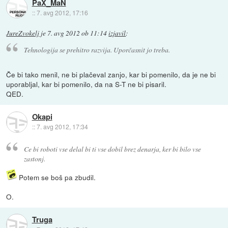
PaX_MaN
::
7. avg 2012, 17:16
JureZvokelj
je
7. avg 2012 ob 11:14
izjavil
:
Tehnologija se prehitro razvija. Uporčasnit jo treba.
Če bi tako menil, ne bi plačeval zanjo, kar bi pomenilo, da je ne bi
uporabljal, kar bi pomenilo, da na S-T ne bi pisaril.
QED.
Okapi
::
7. avg 2012, 17:34
Ce bi roboti vse delal bi ti vse dobil brez denarja, ker bi bilo vse
zastonj.
Potem se boš pa zbudil.
O.
Truga