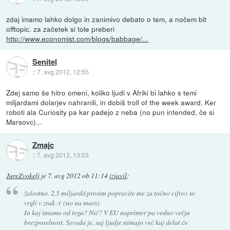
zdaj imamo lahko dolgo in zanimivo debato o tem, a nočem bit
offtopic. za začetek si tole preberi
http://www.economist.com/blogs/babbage/...
Senitel
::
7. avg 2012, 12:55
Zdej samo še hitro omeni, koliko ljudi v Afriki bi lahko s temi
miljardami dolarjev nahranili, in dobiš troll of the week award. Ker
roboti ala Curiosity pa kar padejo z neba (no pun intended, če si
Marsovc)...
Zmajc
::
7. avg 2012, 13:03
JureZvokelj
je
7. avg 2012 ob 11:14
izjavil
:
žalostno. 2,5 miljardi(prosim popravite me za točno cifro) so
vrgli v zrak :( (no na mars)
In kaj imamo od tega? Nič? V EU naprimer pa vedno večja
brezposelnost. Seveda je, saj ljudje nimajo več kaj delat če