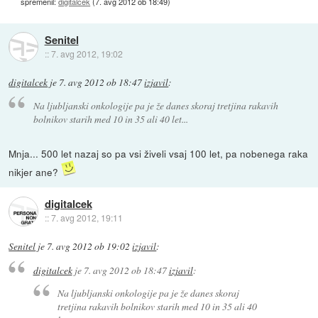
spremenil:
digitalcek
(
7. avg 2012 ob 18:49
)
Senitel
::
7. avg 2012, 19:02
digitalcek
je
7. avg 2012 ob 18:47
izjavil
:
Na ljubljanski onkologije pa je že danes skoraj tretjina rakavih
bolnikov starih med 10 in 35 ali 40 let...
Mnja... 500 let nazaj so pa vsi živeli vsaj 100 let, pa nobenega raka
nikjer ane?
digitalcek
::
7. avg 2012, 19:11
Senitel
je
7. avg 2012 ob 19:02
izjavil
:
digitalcek
je
7. avg 2012 ob 18:47
izjavil
:
Na ljubljanski onkologije pa je že danes skoraj
tretjina rakavih bolnikov starih med 10 in 35 ali 40