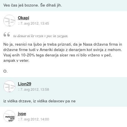
Ves čas ješ bozone. Še dihaš jih.
Okapi
::
7. avg 2012, 13:45
ta denar ni kr vrzen v pec in zazgan.
No ja, resnici na ljubo je treba priznati, da je Nasa državna firma in
državne firme tudi v Ameriki delajo z denarjem kot svinja z mehom.
Vsaj enih 10-20% tega denarja sicer res ni bilo vrženo v peč,
ampak v veter.
O.
Lion29
::
7. avg 2012, 13:58
iz vidika drzave, iz vidika delavcev pa ne
jype
::
7. avg 2012, 14:00