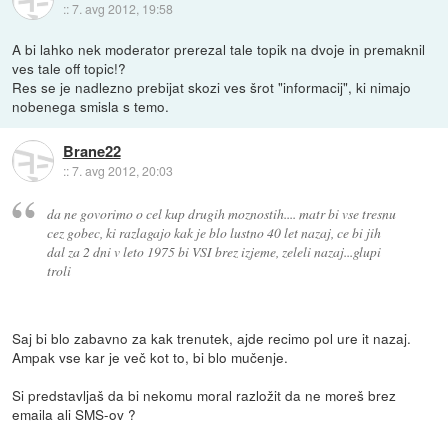
::
7. avg 2012, 19:58
A bi lahko nek moderator prerezal tale topik na dvoje in premaknil
ves tale off topic!?
Res se je nadlezno prebijat skozi ves šrot "informacij", ki nimajo
nobenega smisla s temo.
Brane22
::
7. avg 2012, 20:03
da ne govorimo o cel kup drugih moznostih.... matr bi vse tresnu
cez gobec, ki razlagajo kak je blo lustno 40 let nazaj, ce bi jih
dal za 2 dni v leto 1975 bi VSI brez izjeme, zeleli nazaj...glupi
troli
Saj bi blo zabavno za kak trenutek, ajde recimo pol ure it nazaj.
Ampak vse kar je več kot to, bi blo mučenje.
Si predstavljaš da bi nekomu moral razložit da ne moreš brez
emaila ali SMS-ov ?