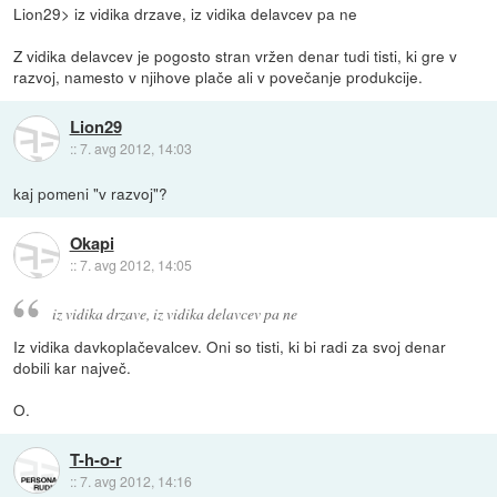
Lion29> iz vidika drzave, iz vidika delavcev pa ne
Z vidika delavcev je pogosto stran vržen denar tudi tisti, ki gre v
razvoj, namesto v njihove plače ali v povečanje produkcije.
Lion29
::
7. avg 2012, 14:03
kaj pomeni "v razvoj"?
Okapi
::
7. avg 2012, 14:05
iz vidika drzave, iz vidika delavcev pa ne
Iz vidika davkoplačevalcev. Oni so tisti, ki bi radi za svoj denar
dobili kar največ.
O.
T-h-o-r
::
7. avg 2012, 14:16