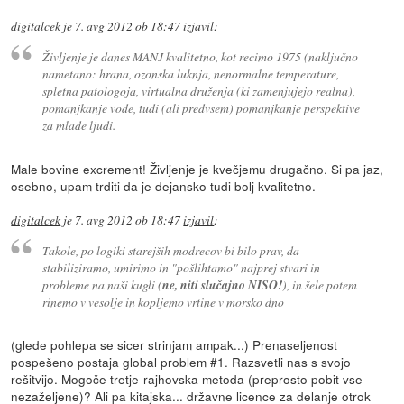
digitalcek
je
7. avg 2012 ob 18:47
izjavil
:
Življenje je danes MANJ kvalitetno, kot recimo 1975 (naključno
nametano: hrana, ozonska luknja, nenormalne temperature,
spletna patologoja, virtualna druženja (ki zamenjujejo realna),
pomanjkanje vode, tudi (ali predvsem) pomanjkanje perspektive
za mlade ljudi.
Male bovine excrement! Življenje je kvečjemu drugačno. Si pa jaz,
osebno, upam trditi da je dejansko tudi bolj kvalitetno.
digitalcek
je
7. avg 2012 ob 18:47
izjavil
:
Takole, po logiki starejših modrecov bi bilo prav, da
stabiliziramo, umirimo in "pošlihtamo" najprej stvari in
probleme na naši kugli (
ne, niti slučajno NISO!
), in šele potem
rinemo v vesolje in kopljemo vrtine v morsko dno
(glede pohlepa se sicer strinjam ampak...) Prenaseljenost
pospešeno postaja global problem #1. Razsvetli nas s svojo
rešitvijo. Mogoče tretje-rajhovska metoda (preprosto pobit vse
nezaželjene)? Ali pa kitajska... državne licence za delanje otrok