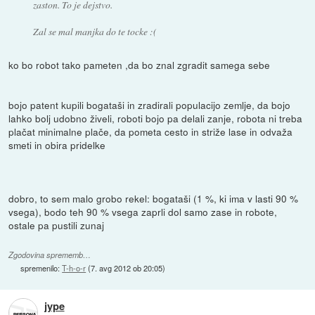
zaston. To je dejstvo.
Zal se mal manjka do te tocke :(
ko bo robot tako pameten ,da bo znal zgradit samega sebe
bojo patent kupili bogataši in zradirali populacijo zemlje, da bojo
lahko bolj udobno živeli, roboti bojo pa delali zanje, robota ni treba
plačat minimalne plače, da pometa cesto in striže lase in odvaža
smeti in obira pridelke
dobro, to sem malo grobo rekel: bogataši (1 %, ki ima v lasti 90 %
vsega), bodo teh 90 % vsega zaprli dol samo zase in robote,
ostale pa pustili zunaj
Zgodovina sprememb…
spremenilo:
T-h-o-r
(
7. avg 2012 ob 20:05
)
jype