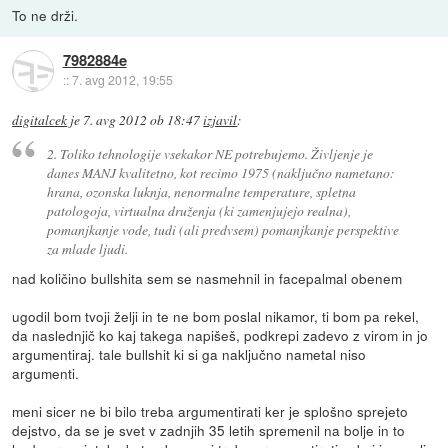
To ne drži.
7982884e
::
7. avg 2012, 19:55
digitalcek
je
7. avg 2012 ob 18:47
izjavil
:
2. Toliko tehnologije vsekakor NE potrebujemo. Življenje je
danes MANJ kvalitetno, kot recimo 1975 (naključno nametano:
hrana, ozonska luknja, nenormalne temperature, spletna
patologoja, virtualna druženja (ki zamenjujejo realna),
pomanjkanje vode, tudi (ali predvsem) pomanjkanje perspektive
za mlade ljudi.
nad količino bullshita sem se nasmehnil in facepalmal obenem
ugodil bom tvoji želji in te ne bom poslal nikamor, ti bom pa rekel,
da naslednjič ko kaj takega napišeš, podkrepi zadevo z virom in jo
argumentiraj. tale bullshit ki si ga naključno nametal niso
argumenti.
meni sicer ne bi bilo treba argumentirati ker je splošno sprejeto
dejstvo, da se je svet v zadnjih 35 letih spremenil na bolje in to