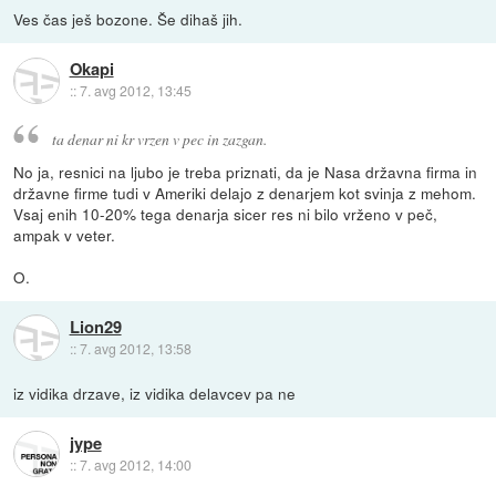
Ves čas ješ bozone. Še dihaš jih.
Okapi
::
7. avg 2012, 13:45
ta denar ni kr vrzen v pec in zazgan.
No ja, resnici na ljubo je treba priznati, da je Nasa državna firma in
državne firme tudi v Ameriki delajo z denarjem kot svinja z mehom.
Vsaj enih 10-20% tega denarja sicer res ni bilo vrženo v peč,
ampak v veter.
O.
Lion29
::
7. avg 2012, 13:58
iz vidika drzave, iz vidika delavcev pa ne
jype
::
7. avg 2012, 14:00