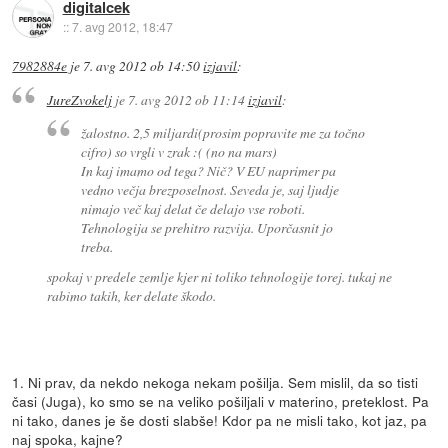
digitalcek
::
7. avg 2012, 18:47
7982884e
je
7. avg 2012 ob 14:50
izjavil
:
JureZvokelj
je
7. avg 2012 ob 11:14
izjavil
:
žalostno. 2,5 miljardi(prosim popravite me za točno
cifro) so vrgli v zrak :( (no na mars)
In kaj imamo od tega? Nič? V EU naprimer pa
vedno večja brezposelnost. Seveda je, saj ljudje
nimajo več kaj delat če delajo vse roboti.
Tehnologija se prehitro razvija. Uporčasnit jo
treba.
spokaj v predele zemlje kjer ni toliko tehnologije torej. tukaj ne
rabimo takih, ker delate škodo.
1. Ni prav, da nekdo nekoga nekam pošilja. Sem mislil, da so tisti
časi (Juga), ko smo se na veliko pošiljali v materino, preteklost. Pa
ni tako, danes je še dosti slabše! Kdor pa ne misli tako, kot jaz, pa
naj spoka, kajne?