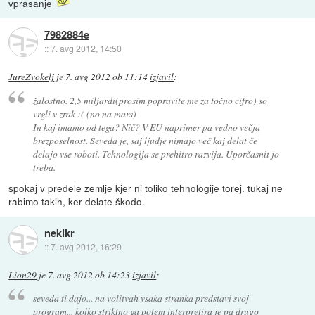
vprasanje
7982884e
::
7. avg 2012, 14:50
JureZvokelj
je
7. avg 2012 ob 11:14
izjavil
:
žalostno. 2,5 miljardi(prosim popravite me za točno cifro) so
vrgli v zrak :( (no na mars)
In kaj imamo od tega? Nič? V EU naprimer pa vedno večja
brezposelnost. Seveda je, saj ljudje nimajo več kaj delat če
delajo vse roboti. Tehnologija se prehitro razvija. Uporčasnit jo
treba.
spokaj v predele zemlje kjer ni toliko tehnologije torej. tukaj ne
rabimo takih, ker delate škodo.
nekikr
::
7. avg 2012, 16:29
Lion29
je
7. avg 2012 ob 14:23
izjavil
:
seveda ti dajo... na volitvah vsaka stranka predstavi svoj
program... kolko striktno ga potem interpretira je pa drugo