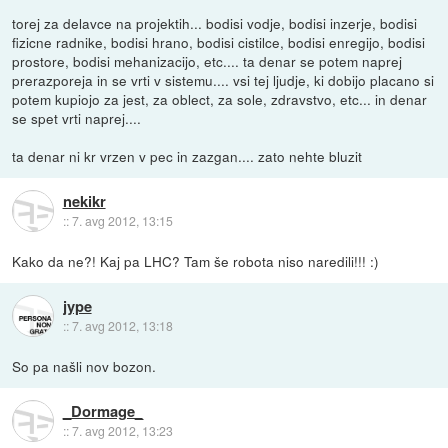
torej za delavce na projektih... bodisi vodje, bodisi inzerje, bodisi
fizicne radnike, bodisi hrano, bodisi cistilce, bodisi enregijo, bodisi
prostore, bodisi mehanizacijo, etc.... ta denar se potem naprej
prerazporeja in se vrti v sistemu.... vsi tej ljudje, ki dobijo placano si
potem kupiojo za jest, za oblect, za sole, zdravstvo, etc... in denar
se spet vrti naprej....
ta denar ni kr vrzen v pec in zazgan.... zato nehte bluzit
nekikr
::
7. avg 2012, 13:15
Kako da ne?! Kaj pa LHC? Tam še robota niso naredili!!! :)
jype
::
7. avg 2012, 13:18
So pa našli nov bozon.
_Dormage_
::
7. avg 2012, 13:23