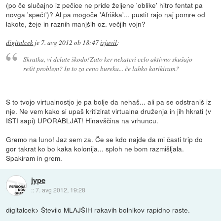
(po če slučajno iz pečice ne pride željene 'oblike' hitro fentat pa
novga 'spečt')? Al pa mogoče 'Afriška'... pustit rajo naj pomre od
lakote, žeje in raznih manjših oz. večjih vojn?
digitalcek
je
7. avg 2012 ob 18:47
izjavil
:
Skratka, vi delate škodo!Zato ker nekateri celo aktivno skušajo
rešit problem? In to za ceno bureka... če lahko karikiram?
S to tvojo virtualnostjo je pa bolje da nehaš... ali pa se odstraniš iz
nje. Ne vem kako si upaš kritizirat virtualna druženja in jih hkrati (v
ISTI sapi) UPORABLJAT! Hinavščina na vrhuncu.
Gremo na luno! Jaz sem za. Če se kdo najde da mi časti trip do
gor takrat ko bo kaka kolonija... sploh ne bom razmišljala.
Spakiram in grem.
jype
::
7. avg 2012, 19:28
digitalcek> Število MLAJŠIH rakavih bolnikov rapidno raste.