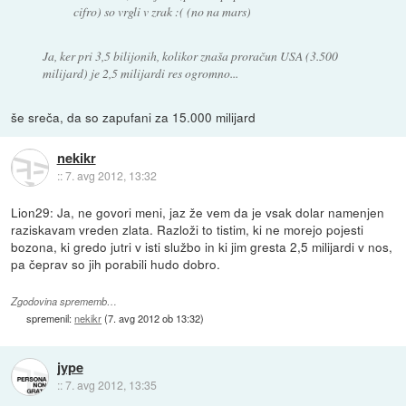
cifro) so vrgli v zrak :( (no na mars)
Ja, ker pri 3,5 bilijonih, kolikor znaša proračun USA (3.500
milijard) je 2,5 milijardi res ogromno...
še sreča, da so zapufani za 15.000 milijard
nekikr
::
7. avg 2012, 13:32
Lion29: Ja, ne govori meni, jaz že vem da je vsak dolar namenjen
raziskavam vreden zlata. Razloži to tistim, ki ne morejo pojesti
bozona, ki gredo jutri v isti službo in ki jim gresta 2,5 milijardi v nos,
pa čeprav so jih porabili hudo dobro.
Zgodovina sprememb…
spremenil:
nekikr
(
7. avg 2012 ob 13:32
)
jype
::
7. avg 2012, 13:35