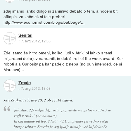
zdaj imamo lahko dolgo in zanimivo debato o tem, a nočem bit
offtopic. za začetek si tole preberi
http://www.economist.com/blogs/babbage/...
Senitel
::
7. avg 2012, 12:55
Zdej samo še hitro omeni, koliko ljudi v Afriki bi lahko s temi
miljardami dolarjev nahranili, in dobiš troll of the week award. Ker
roboti ala Curiosity pa kar padejo z neba (no pun intended, če si
Marsovc)...
Zmajc
::
7. avg 2012, 13:03
JureZvokelj
je
7. avg 2012 ob 11:14
izjavil
:
žalostno. 2,5 miljardi(prosim popravite me za točno cifro) so
vrgli v zrak :( (no na mars)
In kaj imamo od tega? Nič? V EU naprimer pa vedno večja
brezposelnost. Seveda je, saj ljudje nimajo več kaj delat če