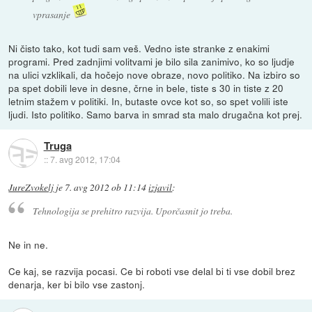
vprasanje
Ni čisto tako, kot tudi sam veš. Vedno iste stranke z enakimi
programi. Pred zadnjimi volitvami je bilo sila zanimivo, ko so ljudje
na ulici vzklikali, da hočejo nove obraze, novo politiko. Na izbiro so
pa spet dobili leve in desne, črne in bele, tiste s 30 in tiste z 20
letnim stažem v politiki. In, butaste ovce kot so, so spet volili iste
ljudi. Isto politiko. Samo barva in smrad sta malo drugačna kot prej.
Truga
::
7. avg 2012, 17:04
JureZvokelj
je
7. avg 2012 ob 11:14
izjavil
:
Tehnologija se prehitro razvija. Uporčasnit jo treba.
Ne in ne.
Ce kaj, se razvija pocasi. Ce bi roboti vse delal bi ti vse dobil brez
denarja, ker bi bilo vse zastonj.