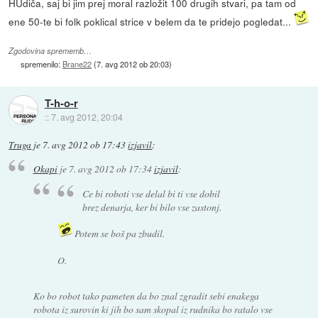
HUdiča, saj bi jim prej moral razložit 100 drugih stvari, pa tam od
ene 50-te bi folk poklical strice v belem da te pridejo pogledat...
Zgodovina sprememb…
spremenilo:
Brane22
(
7. avg 2012 ob 20:03
)
T-h-o-r
::
7. avg 2012, 20:04
Truga
je
7. avg 2012 ob 17:43
izjavil
:
Okapi
je
7. avg 2012 ob 17:34
izjavil
:
Ce bi roboti vse delal bi ti vse dobil
brez denarja, ker bi bilo vse zastonj.
Potem se boš pa zbudil.
O.
Ko bo robot tako pameten da bo znal zgradit sebi enakega
robota iz surovin ki jih bo sam skopal iz rudnika bo ratalo vse