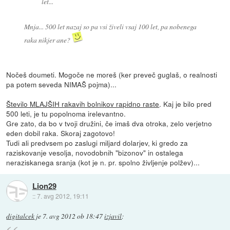
let...
Mnja... 500 let nazaj so pa vsi živeli vsaj 100 let, pa nobenega
raka nikjer ane?
Nočeš doumeti. Mogoče ne moreš (ker preveč guglaš, o realnosti
pa potem seveda NIMAŠ pojma)...
Število MLAJŠIH rakavih bolnikov rapidno raste
. Kaj je bilo pred
500 leti, je tu popolnoma irelevantno.
Gre zato, da bo v tvoji družini, če imaš dva otroka, zelo verjetno
eden dobil raka. Skoraj zagotovo!
Tudi ali predvsem po zaslugi miljard dolarjev, ki gredo za
raziskovanje vesolja, novodobnih "bizonov" in ostalega
neraziskanega sranja (kot je n. pr. spolno življenje polžev)...
Lion29
::
7. avg 2012, 19:11
digitalcek
je
7. avg 2012 ob 18:47
izjavil
: