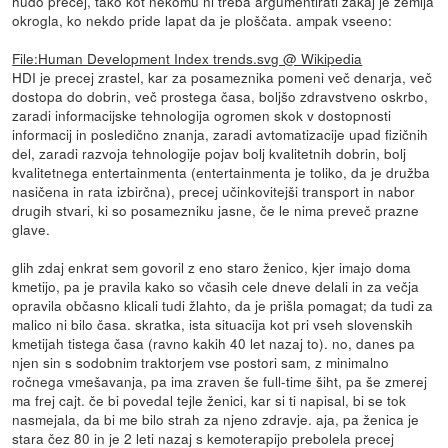
hudo precej, tako kot nekomu ni treba argumentirati zakaj je zemlja
okrogla, ko nekdo pride lapat da je ploščata. ampak vseeno:
File:Human Development Index trends.svg @ Wikipedia
HDI je precej zrastel, kar za posameznika pomeni več denarja, več
dostopa do dobrin, več prostega časa, boljšo zdravstveno oskrbo,
zaradi informacijske tehnologija ogromen skok v dostopnosti
informacij in posledično znanja, zaradi avtomatizacije upad fizičnih
del, zaradi razvoja tehnologije pojav bolj kvalitetnih dobrin, bolj
kvalitetnega entertainmenta (entertainmenta je toliko, da je družba
nasičena in rata izbirčna), precej učinkovitejši transport in nabor
drugih stvari, ki so posamezniku jasne, če le nima preveč prazne
glave.
glih zdaj enkrat sem govoril z eno staro ženico, kjer imajo doma
kmetijo, pa je pravila kako so včasih cele dneve delali in za večja
opravila občasno klicali tudi žlahto, da je prišla pomagat; da tudi za
malico ni bilo časa. skratka, ista situacija kot pri vseh slovenskih
kmetijah tistega časa (ravno kakih 40 let nazaj to). no, danes pa
njen sin s sodobnim traktorjem vse postori sam, z minimalno
ročnega vmešavanja, pa ima zraven še full-time šiht, pa še zmerej
ma frej cajt. če bi povedal tejle ženici, kar si ti napisal, bi se tok
nasmejala, da bi me bilo strah za njeno zdravje. aja, pa ženica je
stara čez 80 in je 2 leti nazaj s kemoterapijo prebolela precej