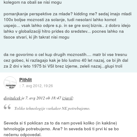
kolegom na obali se nisi mogu
pomanjkanje perspektive za mlade? kidding me? sedaj imajo mladi
100x boljse moznosti za solanje, tudi nesolani lahko komot
uspejo... vsak lahko odpre s.p. in se gre svoj biznis.. z dobro idejo
lahko v globalizaciji hitro prides do sredstev... pocnes lahko na
tisoce stvari, ki jih takrat nisi mogu
da ne govorimo o cel kup drugih moznostih.... matr bi vse tresnu
cez gobec, ki razlagajo kak je blo lustno 40 let nazaj, ce bi jih dal
za 2 dni v leto 1975 bi VSI brez izjeme, zeleli nazaj...glupi troli
Pithlit
::
7. avg 2012, 19:26
digitalcek
je
7. avg 2012 ob 18:47
izjavil
:
Toliko tehnologije vsekakor NE potrebujemo.
Seveda si ti poklican za to da nam poveš koliko (in kakšne)
tehnologije potrebujemo. Ane? In seveda boš ti prvi ki se bo
nečemu odpovedal.