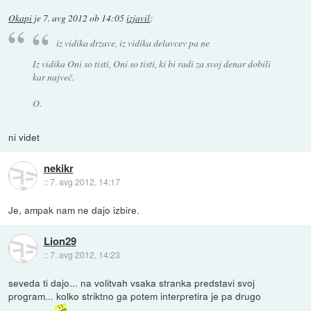
Okapi
je
7. avg 2012 ob 14:05
izjavil
:
iz vidika drzave, iz vidika delavcev pa ne
Iz vidika Oni so tisti, Oni so tisti, ki bi radi za svoj denar dobili
kar največ.
O.
ni videt
nekikr
::
7. avg 2012, 14:17
Je, ampak nam ne dajo izbire.
Lion29
::
7. avg 2012, 14:23
seveda ti dajo... na volitvah vsaka stranka predstavi svoj
program... kolko striktno ga potem interpretira je pa drugo