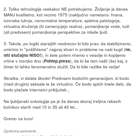
2. Toliko tehnologije vsekakor NE potrebujemo. Življenje je danes
MANJ kvalitetno, kot recimo 1975 (naključno nametano: hrana,
ozonska luknja, nenormalne temperature, spletna patologoja,
virtualna druženja (ki zamenjujejo realna), pomanjkanje vode, tudi
(ali predvsem) pomanjkanje perspektive za mlade ljudi.
3. Takole, po logiki starejših modrecov bi bilo prav, da stabiliziramo,
umirimo in "pošlihtamo" najprej stvari in probleme na naši kugli (
ne,
), in šele potem rinemo v vesolje in kopljemo
niti slučajno NISO!
vrtine v morsko dno (
), da bi še tam našli (še) kaj, s
Pohlep.press
čimer bi lahko fenomenalno služili. Da bi bile razlike še večje!
Skratka, vi delate škodo! Predvsem bodočim generacijam, ki bodo
(med drugim) seksale le še virtualno. Če bodo sploh imele delo, da
bodo plačale internetni priključek...
Na ljubljanski onkologije pa je že danes skoraj tretjina rakavih
bolnikov starih med 10 in 35 ali 40 let...
Gremo na luno!
Zgodovina sprememb…