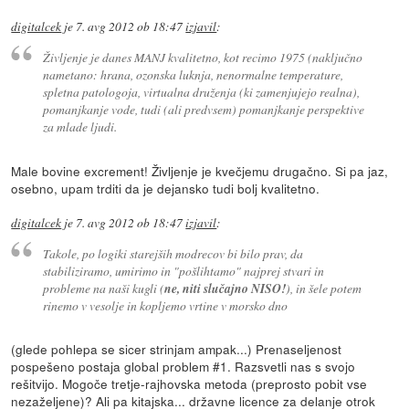
digitalcek
je
7. avg 2012 ob 18:47
izjavil
:
Življenje je danes MANJ kvalitetno, kot recimo 1975 (naključno
nametano: hrana, ozonska luknja, nenormalne temperature,
spletna patologoja, virtualna druženja (ki zamenjujejo realna),
pomanjkanje vode, tudi (ali predvsem) pomanjkanje perspektive
za mlade ljudi.
Male bovine excrement! Življenje je kvečjemu drugačno. Si pa jaz,
osebno, upam trditi da je dejansko tudi bolj kvalitetno.
digitalcek
je
7. avg 2012 ob 18:47
izjavil
:
Takole, po logiki starejših modrecov bi bilo prav, da
stabiliziramo, umirimo in "pošlihtamo" najprej stvari in
probleme na naši kugli (
ne, niti slučajno NISO!
), in šele potem
rinemo v vesolje in kopljemo vrtine v morsko dno
(glede pohlepa se sicer strinjam ampak...) Prenaseljenost
pospešeno postaja global problem #1. Razsvetli nas s svojo
rešitvijo. Mogoče tretje-rajhovska metoda (preprosto pobit vse
nezaželjene)? Ali pa kitajska... državne licence za delanje otrok