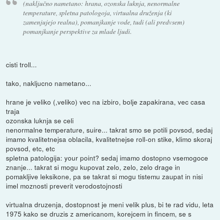
(naključno nametano: hrana, ozonska luknja, nenormalne
temperature, spletna patologoja, virtualna druženja (ki
zamenjujejo realna), pomanjkanje vode, tudi (ali predvsem)
pomanjkanje perspektive za mlade ljudi.
cisti troll...
tako, nakljucno nametano...
hrane je veliko (,veliko) vec na izbiro, bolje zapakirana, vec casa
traja
ozonska luknja se celi
nenormalne temperature, suire... takrat smo se potili povsod, sedaj
imamo kvalitetnejsa oblacila, kvalitetnejse roll-on stike, klimo skoraj
povsod, etc, etc
spletna patologija: your point? sedaj imamo dostopno vsemogoce
znanje... takrat si mogu kupovat zelo, zelo, zelo drage in
pomakljive leksikone, pa se takrat si mogu tistemu zaupat in nisi
imel moznosti preverit verodostojnosti
virtualna druzenja, dostopnost je meni velik plus, bi te rad vidu, leta
1975 kako se druzis z americanom, korejcem in fincem, se s