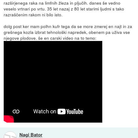
razširjenega raka na limfnih žleza in pljučih. danes še vedno
veselo vrtnari po vrtu. 35 let nazaj z 80 let starimi ljudmi s tako
razraščenim rakom ni bilo isto.
dolg post ker mam polhn kufr tega da se more zmerej en najt in za
grešnega kozla izbrat tehnološki napredek, obenem pa uživa vse
njegove plodove. še en carski video na to temo:
Nagi Bator