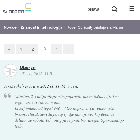
☰
Novice
»
Znanost in tehnologija
»
Rover Curiosity pristaja na Marsu
3
«
1
2
4
»
Oberyn
::
7. avg 2012, 11:51
JureZvokelj
je
7. avg 2012 ob 11:14
izjavil
:
žalostno. 2,5 miljardi(prosim popravite me za točno cifro) so
vrgli v zrak :( (no na mars)
In kaj imamo od tega? Nič? V EU naprimer pa vedno večja
brezposelnost. Seveda je, saj ljudje nimajo več kaj delat če
delajo vse roboti. Tehnologija se prehitro razvija. Uporčasnit jo
treba.