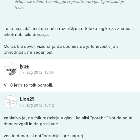
delajo vse roboti. Tehnologija se prehitro razvija. Uporčasnit jo
treba.
To je najslabši možen način razmišljanja. S tako logiko za znanost
nikoli nebi bilo denarja.
Moraš biti dovolj vizionarja da doumeš da je to investicija v
prihodnost, ne sedanjost.
jype
::
7. avg 2012, 13:04
V 10 letih so tolk porabili.
Lion29
::
7. avg 2012, 13:12
zanimivo je, da folk razmislja v glavi, ko slisi "porabiti" kot da so ta
dnar zazgali in da ga ni vec....
ves ta denar, ki oni "porabijo" gre naprej