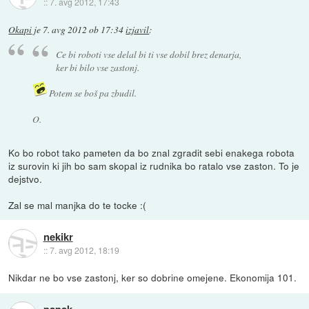
::
7. avg 2012, 17:43
Okapi
je
7. avg 2012 ob 17:34
izjavil
:
Ce bi roboti vse delal bi ti vse dobil brez denarja,
ker bi bilo vse zastonj.
Potem se boš pa zbudil.
O.
Ko bo robot tako pameten da bo znal zgradit sebi enakega robota
iz surovin ki jih bo sam skopal iz rudnika bo ratalo vse zaston. To je
dejstvo.
Zal se mal manjka do te tocke :(
nekikr
::
7. avg 2012, 18:19
Nikdar ne bo vse zastonj, ker so dobrine omejene. Ekonomija 101.
papak