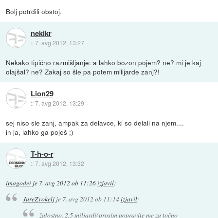
Bolj potrdili obstoj.
nekikr
::
7. avg 2012, 13:27
Nekako tipično razmišljanje: a lahko bozon pojem? ne? mi je kaj
olajšal? ne? Zakaj so šle pa potem milijarde zanj?!
Lion29
::
7. avg 2012, 13:29
sej niso sle zanj, ampak za delavce, ki so delali na njem....
in ja, lahko ga poješ ;)
T-h-o-r
::
7. avg 2012, 13:32
imagodei
je
7. avg 2012 ob 11:26
izjavil
:
JureZvokelj
je
7. avg 2012 ob 11:14
izjavil
:
žalostno. 2,5 miljardi(prosim popravite me za točno