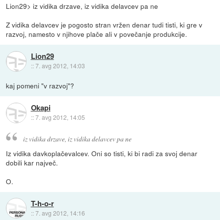
Lion29> iz vidika drzave, iz vidika delavcev pa ne
Z vidika delavcev je pogosto stran vržen denar tudi tisti, ki gre v
razvoj, namesto v njihove plače ali v povečanje produkcije.
Lion29
::
7. avg 2012, 14:03
kaj pomeni "v razvoj"?
Okapi
::
7. avg 2012, 14:05
iz vidika drzave, iz vidika delavcev pa ne
Iz vidika davkoplačevalcev. Oni so tisti, ki bi radi za svoj denar
dobili kar največ.
O.
T-h-o-r
::
7. avg 2012, 14:16