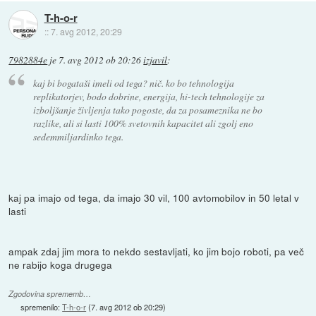
T-h-o-r
::
7. avg 2012, 20:29
7982884e
je
7. avg 2012 ob 20:26
izjavil
:
kaj bi bogataši imeli od tega? nič. ko bo tehnologija
replikatorjev, bodo dobrine, energija, hi-tech tehnologije za
izboljšanje življenja tako pogoste, da za posameznika ne bo
razlike, ali si lasti 100% svetovnih kapacitet ali zgolj eno
sedemmiljardinko tega.
kaj pa imajo od tega, da imajo 30 vil, 100 avtomobilov in 50 letal v
lasti
ampak zdaj jim mora to nekdo sestavljati, ko jim bojo roboti, pa več
ne rabijo koga drugega
Zgodovina sprememb…
spremenilo:
T-h-o-r
(
7. avg 2012 ob 20:29
)