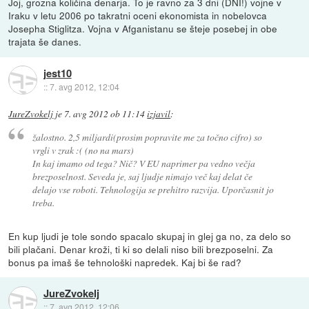
Joj, grozna količina denarja. To je ravno za 3 dni (DNI!) vojne v
Iraku v letu 2006 po takratni oceni ekonomista in nobelovca
Josepha Stiglitza. Vojna v Afganistanu se šteje posebej in obe
trajata še danes.
jest10
::
7. avg 2012, 12:04
JureZvokelj
je
7. avg 2012 ob 11:14
izjavil
:
žalostno. 2,5 miljardi(prosim popravite me za točno cifro) so
vrgli v zrak :( (no na mars)
In kaj imamo od tega? Nič? V EU naprimer pa vedno večja
brezposelnost. Seveda je, saj ljudje nimajo več kaj delat če
delajo vse roboti. Tehnologija se prehitro razvija. Uporčasnit jo
treba.
En kup ljudi je tole sondo spacalo skupaj in glej ga no, za delo so
bili plačani. Denar kroži, ti ki so delali niso bili brezposelni. Za
bonus pa imaš še tehnološki napredek. Kaj bi še rad?
JureZvokelj
::
7. avg 2012, 12:06