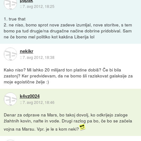
::
7. avg 2012, 18:25
1. true that
2. ne niso, bomo sprot nove zadeve izumljal, nove storitve, s tem
bomo pa tud drugje/na drugačne načine dobrine pridobival. Sam
ne če bomo mel politiko kot kakšna Liberija lol
nekikr
::
7. avg 2012, 18:38
Kako niso? Mi lahko 20 milijard ton platine dobiš? Če bi bila
zastonj? Ker predvidevam, da ne bomo šli raziskovat galaksije za
moje egoistične želje :)
k4vz0024
::
7. avg 2012, 18:46
Denar za odprave na Mars, bo takoj dovolj, ko odkrijejo zaloge
žlahtnih kovin, nafte in vode. Drugi razlog pa bo, če bo se začela
vojna na Marsu. Vpr. je le s kom neki?