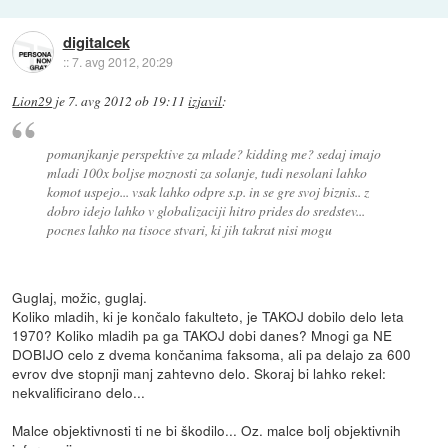
digitalcek
::
7. avg 2012, 20:29
Lion29
je
7. avg 2012 ob 19:11
izjavil
:
pomanjkanje perspektive za mlade? kidding me? sedaj imajo
mladi 100x boljse moznosti za solanje, tudi nesolani lahko
komot uspejo... vsak lahko odpre s.p. in se gre svoj biznis.. z
dobro idejo lahko v globalizaciji hitro prides do sredstev...
pocnes lahko na tisoce stvari, ki jih takrat nisi mogu
Guglaj, možic, guglaj.
Koliko mladih, ki je končalo fakulteto, je TAKOJ dobilo delo leta
1970? Koliko mladih pa ga TAKOJ dobi danes? Mnogi ga NE
DOBIJO celo z dvema končanima faksoma, ali pa delajo za 600
evrov dve stopnji manj zahtevno delo. Skoraj bi lahko rekel:
nekvalificirano delo...
Malce objektivnosti ti ne bi škodilo... Oz. malce bolj objektivnih