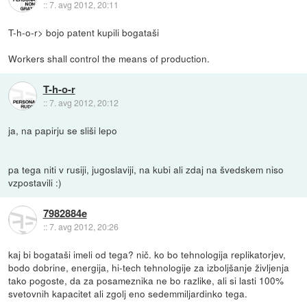
::
7. avg 2012, 20:11
T-h-o-r> bojo patent kupili bogataši
Workers shall control the means of production.
T-h-o-r
::
7. avg 2012, 20:12
ja, na papirju se sliši lepo
pa tega niti v rusiji, jugoslaviji, na kubi ali zdaj na švedskem niso
vzpostavili :)
7982884e
::
7. avg 2012, 20:26
kaj bi bogataši imeli od tega? nič. ko bo tehnologija replikatorjev,
bodo dobrine, energija, hi-tech tehnologije za izboljšanje življenja
tako pogoste, da za posameznika ne bo razlike, ali si lasti 100%
svetovnih kapacitet ali zgolj eno sedemmiljardinko tega.