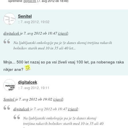
spremenil:
digitalcek
(
7. avg 2012 ob 18:49
)
Senitel
::
7. avg 2012, 19:02
digitalcek
je
7. avg 2012 ob 18:47
izjavil
:
Na ljubljanski onkologije pa je že danes skoraj tretjina rakavih
bolnikov starih med 10 in 35 ali 40 let...
Mnja... 500 let nazaj so pa vsi živeli vsaj 100 let, pa nobenega raka
nikjer ane?
digitalcek
::
7. avg 2012, 19:11
Senitel
je
7. avg 2012 ob 19:02
izjavil
:
digitalcek
je
7. avg 2012 ob 18:47
izjavil
:
Na ljubljanski onkologije pa je že danes skoraj
tretjina rakavih bolnikov starih med 10 in 35 ali 40