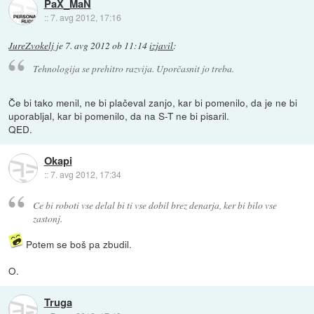
PaX_MaN
::
7. avg 2012, 17:16
JureZvokelj
je
7. avg 2012 ob 11:14
izjavil
:
Tehnologija se prehitro razvija. Uporčasnit jo treba.
Če bi tako menil, ne bi plačeval zanjo, kar bi pomenilo, da je ne bi
uporabljal, kar bi pomenilo, da na S-T ne bi pisaril.
QED.
Okapi
::
7. avg 2012, 17:34
Ce bi roboti vse delal bi ti vse dobil brez denarja, ker bi bilo vse
zastonj.
Potem se boš pa zbudil.
O.
Truga