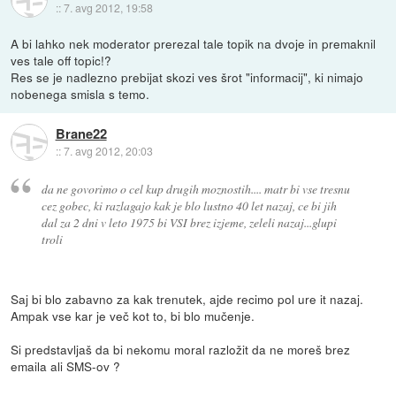
::
7. avg 2012, 19:58
A bi lahko nek moderator prerezal tale topik na dvoje in premaknil
ves tale off topic!?
Res se je nadlezno prebijat skozi ves šrot "informacij", ki nimajo
nobenega smisla s temo.
Brane22
::
7. avg 2012, 20:03
da ne govorimo o cel kup drugih moznostih.... matr bi vse tresnu
cez gobec, ki razlagajo kak je blo lustno 40 let nazaj, ce bi jih
dal za 2 dni v leto 1975 bi VSI brez izjeme, zeleli nazaj...glupi
troli
Saj bi blo zabavno za kak trenutek, ajde recimo pol ure it nazaj.
Ampak vse kar je več kot to, bi blo mučenje.
Si predstavljaš da bi nekomu moral razložit da ne moreš brez
emaila ali SMS-ov ?